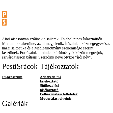
Ahol alacsonyan szállnak a sallerek. És ahol nincs íróasztalfiók.
Mert ami odakerülne, az itt megjelenik. Írásaink a közmegegyezéses
hazai sajtóetika és a Médiaalkotmány szellemisége szerint
készülnek. Forrásainkat minden körülmények között megóvjuk,
szivárogtasson bátran! Szerzőink neve olykor "írói név".
PestiSrácok
Tájékoztatók
Impresszum
Adatvédelmi
tájékoztató
Sütikezelési
tájékoztató
Felhasználási feltételek
Moderálási elveink
Galériák