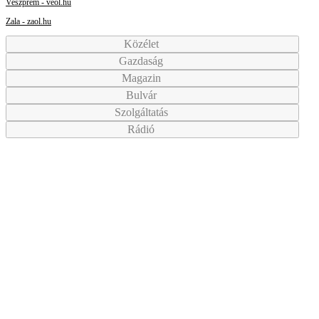
Veszprém - veol.hu
Zala - zaol.hu
Közélet
Gazdaság
Magazin
Bulvár
Szolgáltatás
Rádió