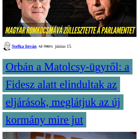
Stefka István
június 15.
AZ ÖREG
Orbán a Matolcsy-ügyről: a
Fidesz alatt elindultak az
eljárások, meglátjuk az új
kormány mire jut