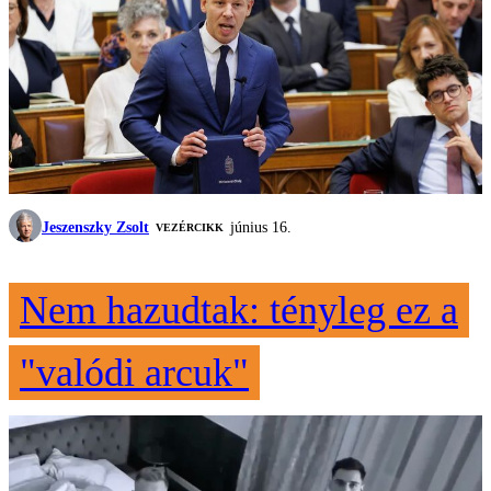
Jeszenszky Zsolt
június 16.
VEZÉRCIKK
Nem hazudtak: tényleg ez a
"valódi arcuk"