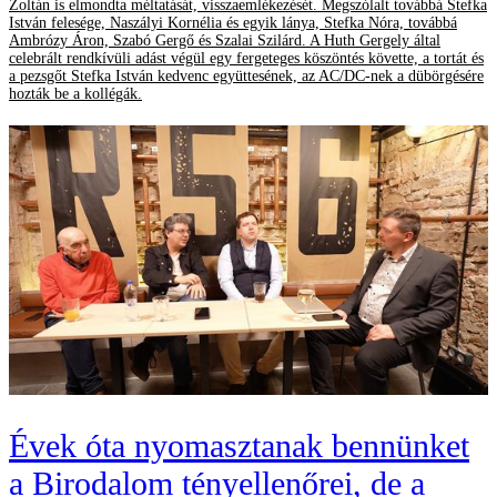
Zoltán is elmondta méltatását, visszaemlékezését. Megszólalt továbbá Stefka
István felesége, Naszályi Kornélia és egyik lánya, Stefka Nóra, továbbá
Ambrózy Áron, Szabó Gergő és Szalai Szilárd. A Huth Gergely által
celebrált rendkívüli adást végül egy fergeteges köszöntés követte, a tortát és
a pezsgőt Stefka István kedvenc együttesének, az AC/DC-nek a dübörgésére
hozták be a kollégák.
Évek óta nyomasztanak bennünket
a Birodalom tényellenőrei, de a