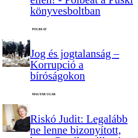
könyvesboltban
‎POLBEAT
Jog és jogtalanság –
Korrupció a
bíróságokon
MAGYAR UGAR
Riskó Judit: Legalább
ne lenne bizonyított,