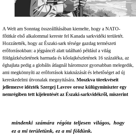
A Welt am Sonntag összeállításában kiemelte, hogy a NATO-
főtitkár első alkalommal kereste fel Kanada sarkvidéki területét.
Hozzátették, hogy az Északi-sark térsége gazdag természeti
erőforrásokban: a jégpáncél alatt található például a világ
földgázkészletének harmada és kőolajkészletének 16 százaléka, az
éghajlata pedig a globális átlagnál háromszor gyorsabban melegedik,
ami megkönnyíti az erőforrások kiaknázását és lehetőséget ad új
kereskedelmi útvonalak megnyitására.
Moszkva törekvéseit
jellemezve idézték Szergej Lavrov orosz külügyminiszter egy
nemrégiben tett kijelentését az Északi-sarkvidékről, miszerint
mindenki számára régóta teljesen világos, hogy
ez a mi területünk, ez a mi földünk.