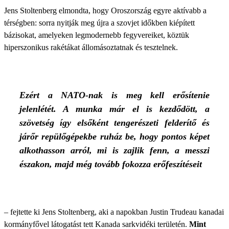
Jens Stoltenberg elmondta, hogy Oroszország egyre aktívabb a
térségben: sorra nyitják meg újra a szovjet időkben kiépített
bázisokat, amelyeken legmodernebb fegyvereiket, köztük
hiperszonikus rakétákat állomásoztatnak és tesztelnek.
Ezért a NATO-nak is meg kell erősítenie
jelenlétét. A munka már el is kezdődött, a
szövetség így elsőként tengerészeti felderítő és
járőr repülőgépekbe ruház be, hogy pontos képet
alkothasson arról, mi is zajlik fenn, a messzi
északon, majd még tovább fokozza erőfeszítéseit
– fejtette ki Jens Stoltenberg, aki a napokban Justin Trudeau kanadai
kormányfővel látogatást tett Kanada sarkvidéki területén.
Mint