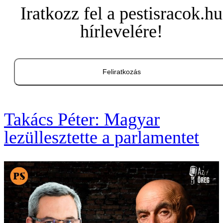
Iratkozz fel a pestisracok.hu
hírlevelére!
Feliratkozás
Takács Péter: Magyar
lezüllesztette a parlamentet