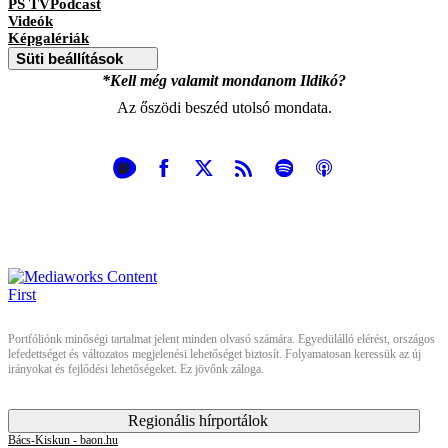
PS TVPodcast
Videók
Képgalériák
Süti beállítások
*Kell még valamit mondanom Ildikó?
Az őszödi beszéd utolsó mondata.
Portfóliónk minőségi tartalmat jelent minden olvasó számára. Egyedülálló elérést, országos
lefedettséget és változatos megjelenési lehetőséget biztosít. Folyamatosan keressük az új
irányokat és fejlődési lehetőségeket. Ez jövőnk záloga.
Regionális hírportálok
Bács-Kiskun - baon.hu