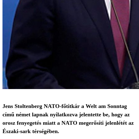
Jens Stoltenberg NATO-főtitkár a Welt am Sonntag
című német lapnak nyilatkozva jelentette be, hogy az
orosz fenyegetés miatt a NATO megerősíti jelenlétét az
Északi-sark térségében.