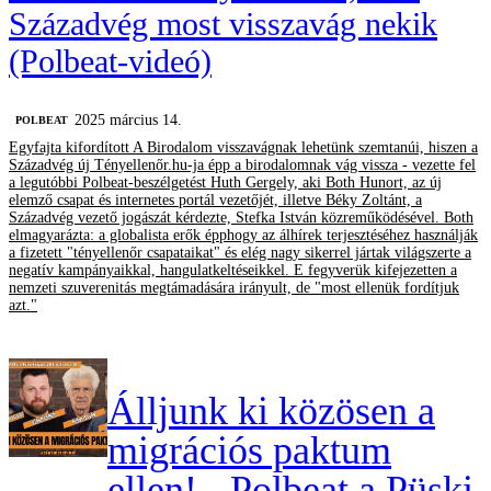
Századvég most visszavág nekik
(Polbeat-videó)
2025 március 14.
‎POLBEAT
Egyfajta kifordított A Birodalom visszavágnak lehetünk szemtanúi, hiszen a
Századvég új Tényellenőr.hu-ja épp a birodalomnak vág vissza - vezette fel
a legutóbbi Polbeat-beszélgetést Huth Gergely, aki Both Hunort, az új
elemző csapat és internetes portál vezetőjét, illetve Béky Zoltánt, a
Századvég vezető jogászát kérdezte, Stefka István közreműködésével. Both
elmagyarázta: a globalista erők épphogy az álhírek terjesztéséhez használják
a fizetett "tényellenőr csapataikat" és elég nagy sikerrel jártak világszerte a
negatív kampányaikkal, hangulatkeltéseikkel. E fegyverük kifejezetten a
nemzeti szuverenitás megtámadására irányult, de "most ellenük fordítjuk
azt."
Álljunk ki közösen a
migrációs paktum
ellen! - Polbeat a Püski