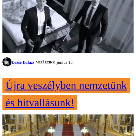
Dezse Balázs
június 15.
VEZÉRCIKK
Újra veszélyben nemzetünk
és hitvallásunk!