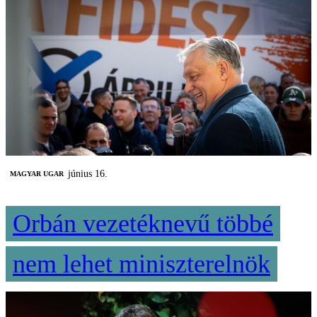
június 16.
MAGYAR UGAR
Orbán vezetéknevű többé
nem lehet miniszterelnök