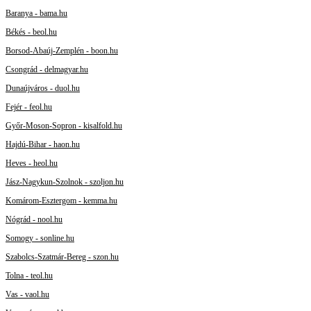
Baranya - bama.hu
Békés - beol.hu
Borsod-Abaúj-Zemplén - boon.hu
Csongrád - delmagyar.hu
Dunaújváros - duol.hu
Fejér - feol.hu
Győr-Moson-Sopron - kisalfold.hu
Hajdú-Bihar - haon.hu
Heves - heol.hu
Jász-Nagykun-Szolnok - szoljon.hu
Komárom-Esztergom - kemma.hu
Nógrád - nool.hu
Somogy - sonline.hu
Szabolcs-Szatmár-Bereg - szon.hu
Tolna - teol.hu
Vas - vaol.hu