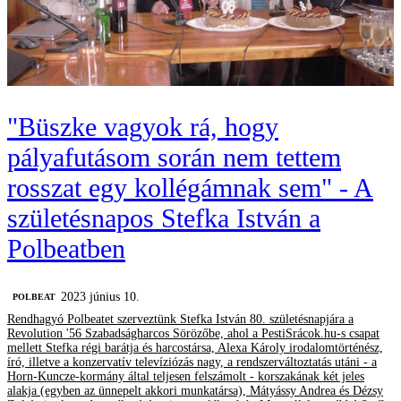
"Büszke vagyok rá, hogy
pályafutásom során nem tettem
rosszat egy kollégámnak sem" - A
születésnapos Stefka István a
Polbeatben
2023 június 10.
‎POLBEAT
Rendhagyó Polbeatet szerveztünk Stefka István 80. születésnapjára a
Revolution '56 Szabadságharcos Sörözőbe, ahol a PestiSrácok.hu-s csapat
mellett Stefka régi barátja és harcostársa, Alexa Károly irodalomtörténész,
író, illetve a konzervatív televíziózás nagy, a rendszerváltoztatás utáni - a
Horn-Kuncze-kormány által teljesen felszámolt - korszakának két jeles
alakja (egyben az ünnepelt akkori munkatársa), Mátyássy Andrea és Dézsy