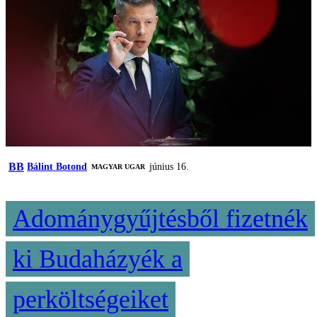
BB
Bálint Botond
június 16.
MAGYAR UGAR
Adománygyűjtésből fizetnék
ki Budaházyék a
perköltségeiket