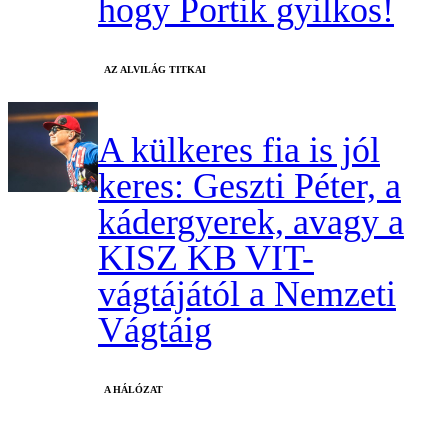
hogy Portik gyilkos!
AZ ALVILÁG TITKAI
A külkeres fia is jól
keres: Geszti Péter, a
kádergyerek, avagy a
KISZ KB VIT-
vágtájától a Nemzeti
Vágtáig
A HÁLÓZAT