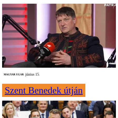
június 15.
MAGYAR UGAR
Szent Benedek útján