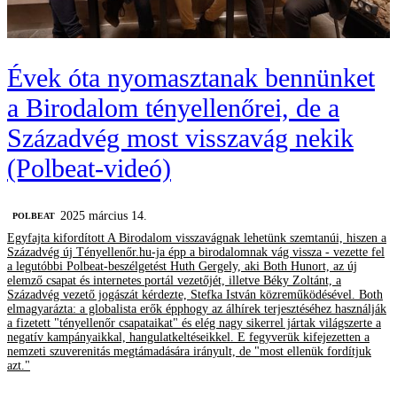
Évek óta nyomasztanak bennünket
a Birodalom tényellenőrei, de a
Századvég most visszavág nekik
(Polbeat-videó)
2025 március 14.
‎POLBEAT
Egyfajta kifordított A Birodalom visszavágnak lehetünk szemtanúi, hiszen a
Századvég új Tényellenőr.hu-ja épp a birodalomnak vág vissza - vezette fel
a legutóbbi Polbeat-beszélgetést Huth Gergely, aki Both Hunort, az új
elemző csapat és internetes portál vezetőjét, illetve Béky Zoltánt, a
Századvég vezető jogászát kérdezte, Stefka István közreműködésével. Both
elmagyarázta: a globalista erők épphogy az álhírek terjesztéséhez használják
a fizetett "tényellenőr csapataikat" és elég nagy sikerrel jártak világszerte a
negatív kampányaikkal, hangulatkeltéseikkel. E fegyverük kifejezetten a
nemzeti szuverenitás megtámadására irányult, de "most ellenük fordítjuk
azt."