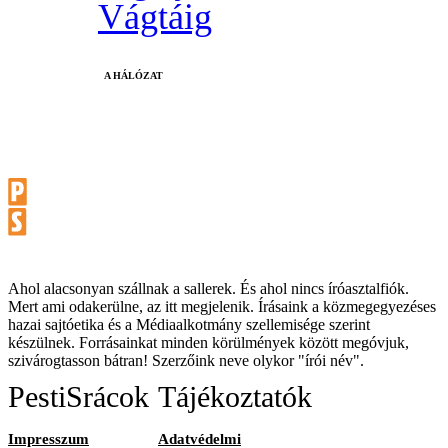
Vágtáig
A HÁLÓZAT
Ahol alacsonyan szállnak a sallerek. És ahol nincs íróasztalfiók.
Mert ami odakerülne, az itt megjelenik. Írásaink a közmegegyezéses
hazai sajtóetika és a Médiaalkotmány szellemisége szerint
készülnek. Forrásainkat minden körülmények között megóvjuk,
szivárogtasson bátran! Szerzőink neve olykor "írói név".
PestiSrácok
Tájékoztatók
Impresszum
Adatvédelmi