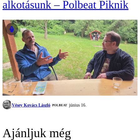
alkotásunk – Polbeat Piknik
Vésey Kovács László
június 16.
‎POLBEAT
Ajánljuk még