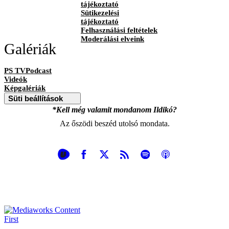
tájékoztató
Sütikezelési
tájékoztató
Felhasználási feltételek
Moderálási elveink
Galériák
PS TVPodcast
Videók
Képgalériák
Süti beállítások
*Kell még valamit mondanom Ildikó?
Az őszödi beszéd utolsó mondata.