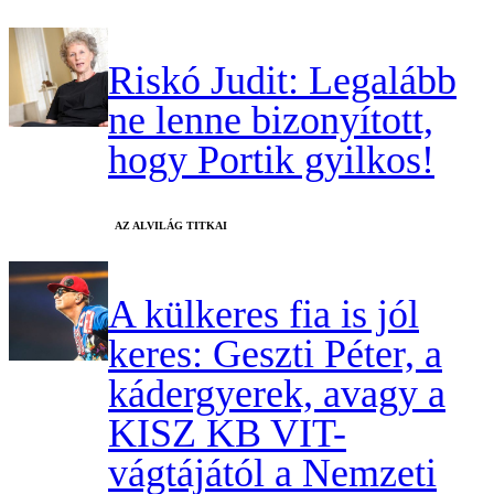
Riskó Judit: Legalább
ne lenne bizonyított,
hogy Portik gyilkos!
AZ ALVILÁG TITKAI
A külkeres fia is jól
keres: Geszti Péter, a
kádergyerek, avagy a
KISZ KB VIT-
vágtájától a Nemzeti