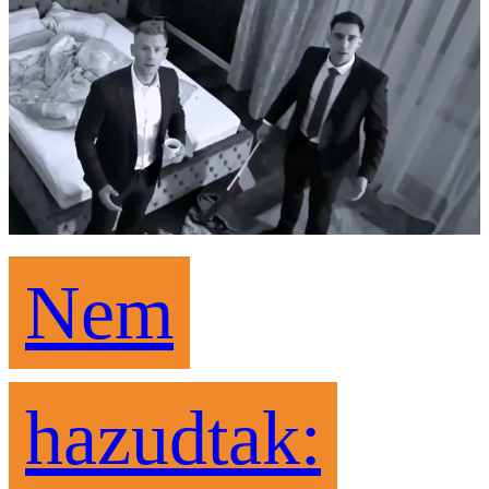
Nem
hazudtak: