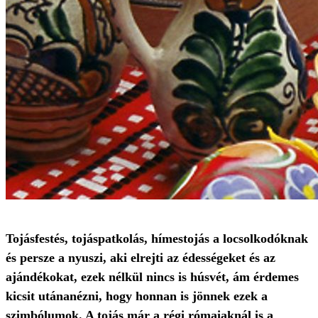
Tojásfestés, tojáspatkolás, hímestojás a locsolkodóknak
és persze a nyuszi, aki elrejti az édességeket és az
ajándékokat, ezek nélkül nincs is húsvét, ám érdemes
kicsit utánanézni, hogy honnan is jönnek ezek a
szimbólumok. A tojás már a régi rómaiaknál is a