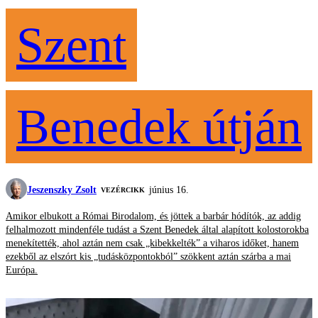
Szent
Benedek útján
Jeszenszky Zsolt
június 16.
VEZÉRCIKK
Amikor elbukott a Római Birodalom, és jöttek a barbár hódítók, az addig
felhalmozott mindenféle tudást a Szent Benedek által alapított kolostorokba
menekítették, ahol aztán nem csak „kibekkelték” a viharos időket, hanem
ezekből az elszórt kis „tudásközpontokból” szökkent aztán szárba a mai
Európa.