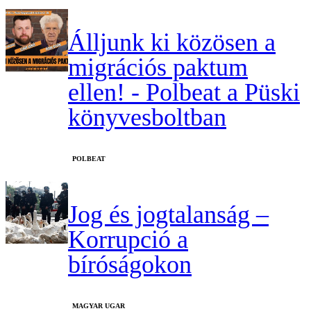
Álljunk ki közösen a
migrációs paktum
ellen! - Polbeat a Püski
könyvesboltban
‎POLBEAT
Jog és jogtalanság –
Korrupció a
bíróságokon
MAGYAR UGAR