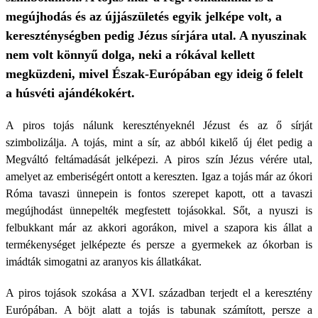
megújhodás és az újjászületés egyik jelképe volt, a
kereszténységben pedig Jézus sírjára utal. A nyuszinak
nem volt könnyű dolga, neki a rókával kellett
megküzdeni, mivel Észak-Európában egy ideig ő felelt
a húsvéti ajándékokért.
A piros tojás nálunk keresztényeknél Jézust és az ő sírját
szimbolizálja. A tojás, mint a sír, az abból kikelő új élet pedig a
Megváltó feltámadását jelképezi. A piros szín Jézus vérére utal,
amelyet az emberiségért ontott a kereszten. Igaz a tojás már az ókori
Róma tavaszi ünnepein is fontos szerepet kapott, ott a tavaszi
megújhodást ünnepelték megfestett tojásokkal. Sőt, a nyuszi is
felbukkant már az akkori agorákon, mivel a szapora kis állat a
termékenységet jelképezte és persze a gyermekek az ókorban is
imádták simogatni az aranyos kis állatkákat.
A piros tojások szokása a XVI. században terjedt el a keresztény
Európában. A böjt alatt a tojás is tabunak számított, persze a