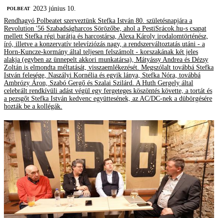
2023 június 10.
‎POLBEAT
Rendhagyó Polbeatet szerveztünk Stefka István 80. születésnapjára a
Revolution '56 Szabadságharcos Sörözőbe, ahol a PestiSrácok.hu-s csapat
mellett Stefka régi barátja és harcostársa, Alexa Károly irodalomtörténész,
író, illetve a konzervatív televíziózás nagy, a rendszerváltoztatás utáni - a
Horn-Kuncze-kormány által teljesen felszámolt - korszakának két jeles
alakja (egyben az ünnepelt akkori munkatársa), Mátyássy Andrea és Dézsy
Zoltán is elmondta méltatását, visszaemlékezését. Megszólalt továbbá Stefka
István felesége, Naszályi Kornélia és egyik lánya, Stefka Nóra, továbbá
Ambrózy Áron, Szabó Gergő és Szalai Szilárd. A Huth Gergely által
celebrált rendkívüli adást végül egy fergeteges köszöntés követte, a tortát és
a pezsgőt Stefka István kedvenc együttesének, az AC/DC-nek a dübörgésére
hozták be a kollégák.