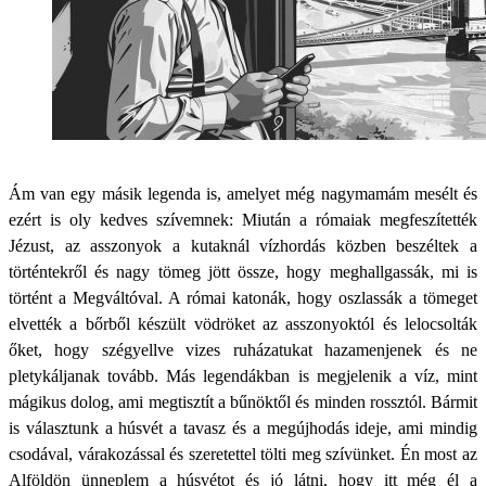
Ám van egy másik legenda is, amelyet még nagymamám mesélt és
ezért is oly kedves szívemnek: Miután a rómaiak megfeszítették
Jézust, az asszonyok a kutaknál vízhordás közben beszéltek a
történtekről és nagy tömeg jött össze, hogy meghallgassák, mi is
történt a Megváltóval. A római katonák, hogy oszlassák a tömeget
elvették a bőrből készült vödröket az asszonyoktól és lelocsolták
őket, hogy szégyellve vizes ruházatukat hazamenjenek és ne
pletykáljanak tovább. Más legendákban is megjelenik a víz, mint
mágikus dolog, ami megtisztít a bűnöktől és minden rossztól. Bármit
is választunk a húsvét a tavasz és a megújhodás ideje, ami mindig
csodával, várakozással és szeretettel tölti meg szívünket. Én most az
Alföldön ünneplem a húsvétot és jó látni, hogy itt még él a