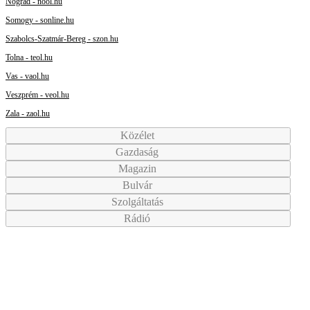
Nógrád - nool.hu
Somogy - sonline.hu
Szabolcs-Szatmár-Bereg - szon.hu
Tolna - teol.hu
Vas - vaol.hu
Veszprém - veol.hu
Zala - zaol.hu
Közélet
Gazdaság
Magazin
Bulvár
Szolgáltatás
Rádió