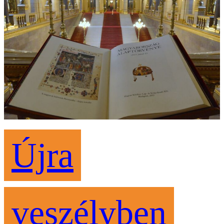
Újra
veszélyben