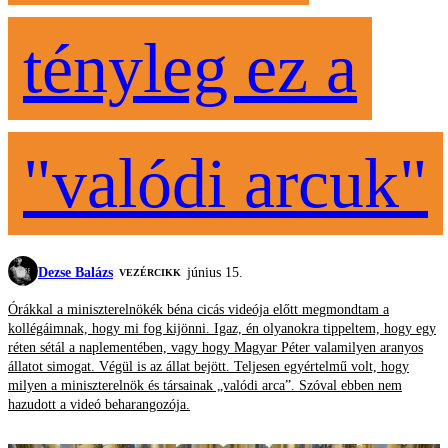
tényleg ez a
"valódi arcuk"
Dezse Balázs
június 15.
VEZÉRCIKK
Órákkal a miniszterelnökék béna cicás videója előtt megmondtam a
kollégáimnak, hogy mi fog kijönni. Igaz, én olyanokra tippeltem, hogy egy
réten sétál a naplementében, vagy hogy Magyar Péter valamilyen aranyos
állatot simogat. Végül is az állat bejött. Teljesen egyértelmű volt, hogy
milyen a miniszterelnök és társainak „valódi arca”. Szóval ebben nem
hazudott a videó beharangozója.