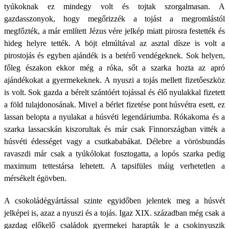
tyúkoknak ez mindegy volt és tojtak szorgalmasan. A
gazdasszonyok, hogy megőrizzék a tojást a megromlástól
megfőzték, a már említett Jézus vére jelkép miatt pirosra festették és
hideg helyre tették. A böjt elmúltával az asztal dísze is volt a
pirostojás és egyben ajándék is a betérő vendégeknek. Sok helyen,
főleg északon ekkor még a róka, sőt a szarka hozta az apró
ajándékokat a gyermekeknek. A nyuszi a tojás mellett fizetőeszköz
is volt. Sok gazda a bérelt szántóért tojással és élő nyulakkal fizetett
a föld tulajdonosának. Mivel a bérlet fizetése pont húsvétra esett, ez
lassan belopta a nyulakat a húsvéti legendáriumba. Rókakoma és a
szarka lassacskán kiszorultak és már csak Finnországban vitték a
húsvéti édességet vagy a csutkababákat. Délebre a vörösbundás
ravaszdi már csak a tyúkólokat fosztogatta, a lopós szarka pedig
maximum tettestársa lehetett. A tapsifüles máig verhetetlen a
mérsékelt égövben.
A csokoládégyártással szinte egyidőben jelentek meg a húsvét
jelképei is, azaz a nyuszi és a tojás. Igaz XIX. században még csak a
gazdag előkelő családok gyermekei harapták le a csokinyuszik