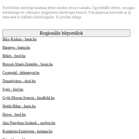
Portfóliónk minőségi tartalmat jelent minden olvasó számára. Egyedülálló elérést, országos
lefedettséget és változatos megjelenési lehetőséget biztosít. Folyamatosan keressük az új
irányokat és fejlődési lehetőségeket. Ez jövőnk záloga.
Regionális hírportálok
Bács-Kiskun - baon.hu
Baranya - bama.hu
Békés - beol.hu
Borsod-Abaúj-Zemplén - boon.hu
Csongrád - delmagyar.hu
Dunaújváros - duol.hu
Fejér - feol.hu
Győr-Moson-Sopron - kisalfold.hu
Hajdú-Bihar - haon.hu
Heves - heol.hu
Jász-Nagykun-Szolnok - szoljon.hu
Komárom-Esztergom - kemma.hu