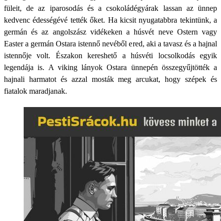
füleit, de az iparosodás és a csokoládégyárak lassan az ünnep
kedvenc édességévé tették őket. Ha kicsit nyugatabbra tekintünk, a
germán és az angolszász vidékeken a húsvét neve Ostern vagy
Easter a germán Ostara istennő nevéből ered, aki a tavasz és a hajnal
istennője volt. Északon kereshető a húsvéti locsolkodás egyik
legendája is. A viking lányok Ostara ünnepén összegyűjtötték a
hajnali harmatot és azzal mosták meg arcukat, hogy szépek és
fiatalok maradjanak.