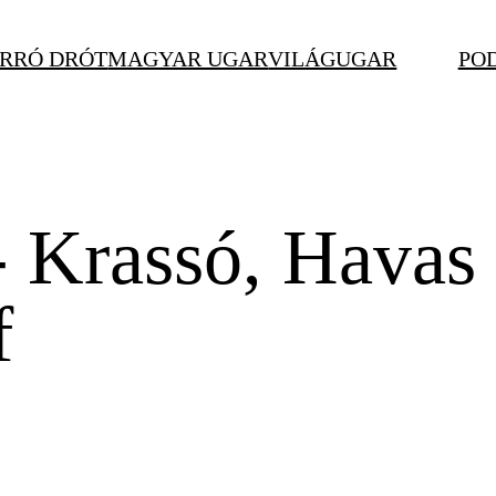
RRÓ DRÓT
MAGYAR UGAR
VILÁGUGAR
PO
- Krassó, Havas 
f