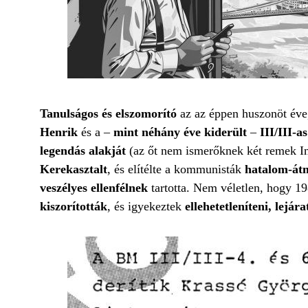
Tanulságos és elszomorító
az az éppen huszonöt év
Henrik
és a –
mint néhány éve kiderült
–
III/III-a
legendás alakját
(az őt nem ismerőknek két remek I
Kerekasztalt
, és elítélte a kommunisták
hatalom-át
veszélyes ellenfélnek
tartotta. Nem véletlen, hogy 1
kiszorították
, és igyekeztek
ellehetetleníteni, lejára