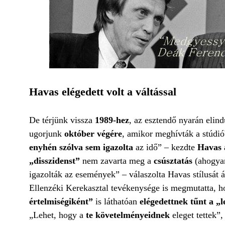
Havas elégedett volt a váltással
De térjünk vissza
1989-hez
, az esztendő nyarán elindu
ugorjunk
október végére
, amikor meghívták a stúdi
enyhén szólva sem igazolta
az idő” – kezdte
Havas a
„disszidenst”
nem zavarta meg a
csúsztatás
(ahogya
igazolták az események” – válaszolta Havas stílusát 
Ellenzéki Kerekasztal tevékenysége is megmutatta, 
értelmiségiként”
is láthatóan
elégedettnek tűnt a „
„Lehet, hogy a
te követelményeidnek
eleget tettek”,