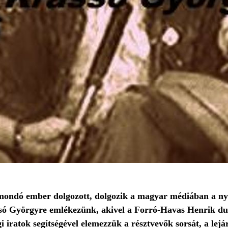
mondó ember dolgozott, dolgozik a magyar médiában a ny
assó Györgyre emlékezünk, akivel a Forró-Havas Henrik d
i iratok segítségével elemezzük a résztvevők sorsát, a lej