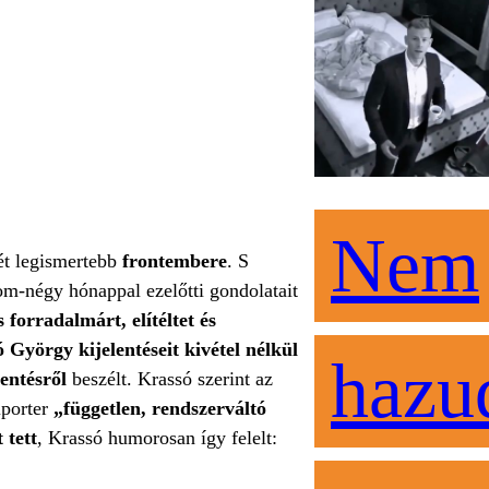
Nem
ét legismertebb
frontembere
. S
m-négy hónappal ezelőtti gondolatait
s forradalmárt, elítéltet és
 György kijelentéseit kivétel nélkül
hazu
mentésről
beszélt. Krassó szerint az
iporter
„független, rendszerváltó
 tett
, Krassó humorosan így felelt: