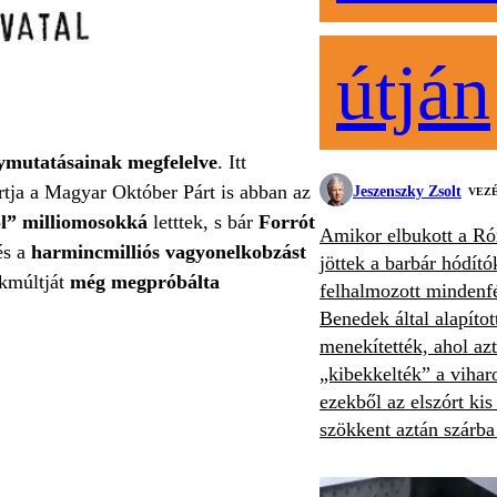
útján
ymutatásainak megfelelve
. Itt
tja a Magyar Október Párt is abban az
Jeszenszky Zsolt
VEZ
l” milliomosokká
letttek, s bár
Forrót
Amikor elbukott a Ró
és a
harmincmilliós vagyonelkobzást
jöttek a barbár hódító
ökmúltját
még megpróbálta
felhalmozott mindenfé
Benedek által alapíto
menekítették, ahol az
„kibekkelték” a vihar
ezekből az elszórt ki
szökkent aztán szárba