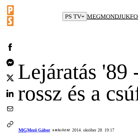
PS TV
MEGMONDJUK
FO
Lejáratás '89 
rossz és a csú
MG
Mező Gábor
2014. október 28. 19:17
A HÁLÓZAT