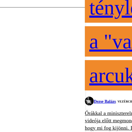
tényl
a "va
arcu
Dezse Balázs
VEZÉRCI
Órákkal a miniszterel
videója előtt megmon
hogy mi fog kijönni. 