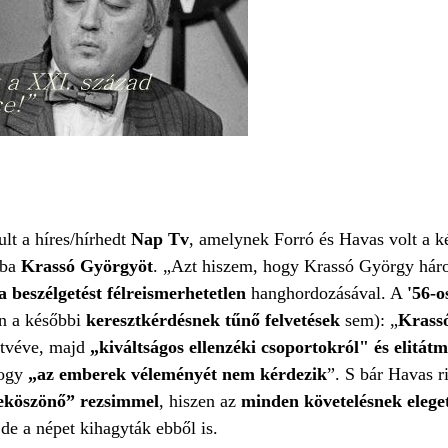
lt a híres/hírhedt
Nap Tv
, amelynek Forró és Havas volt a k
óba
Krassó Györgyöt
. „Azt hiszem, hogy Krassó György háro
 beszélgetést félreismerhetetlen
hanghordozásával. A
'56-o
n a későbbi
keresztkérdésnek tűnő felvetések
sem): „
Krassó
átvéve, majd
„kiváltságos ellenzéki csoportokról" és elitát
hogy
„az emberek véleményét nem kérdezik
”. S bár Havas r
leköszönő” rezsimmel
, hiszen az
minden követelésnek eleget
 de a népet kihagyták ebből is.