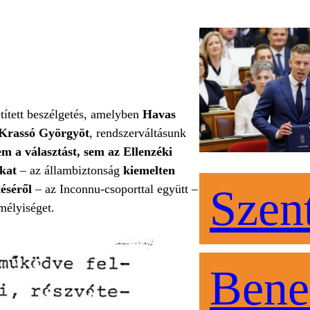
tített beszélgetés, amelyben
Havas
i Krassó Györgyöt
, rendszerváltásunk
em a választást, sem az Ellenzéki
okat
– az állambiztonság
kiemelten
éséről
– az Inconnu-csoporttal együtt –
Szen
mélyiséget.
Bene