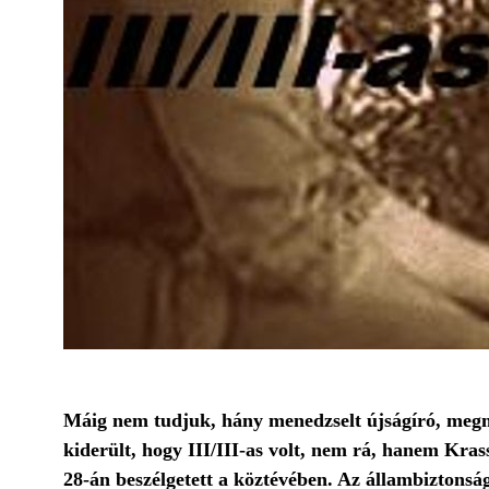
Máig nem tudjuk, hány menedzselt újságíró, meg
kiderült, hogy III/III-as volt, nem rá, hanem Kr
28-án beszélgetett a köztévében. Az állambiztonság