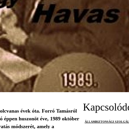
Kapcsolód
olcvanas évek óta. Forró Tamásról
uó éppen huszonöt éve, 1989 október
ÁLLAMBIZTONSÁGI SZOLGÁ
áratás módszerét, amely a