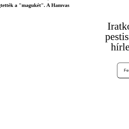
megtették a "magukét". A Hamvas
Iratk
pesti
hírl
Fe