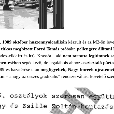
e,
1989 október huszonnyolcadikán
készült és az M2-ön leve
s titkos megbízott Forró Tamás
próbálta
pellengére állítan
ndex-cikk
itt
és
itt
). Krassót – aki
nem tartotta legitimnek s
mentésében
segédkező, de legalábbis ahhoz
asszisztáló párt
989-es hazatérése után
megfigyelték, Nagy Imréék újratemet
tni
– ahogy az összes „radikális” rendszerváltást követelő sze