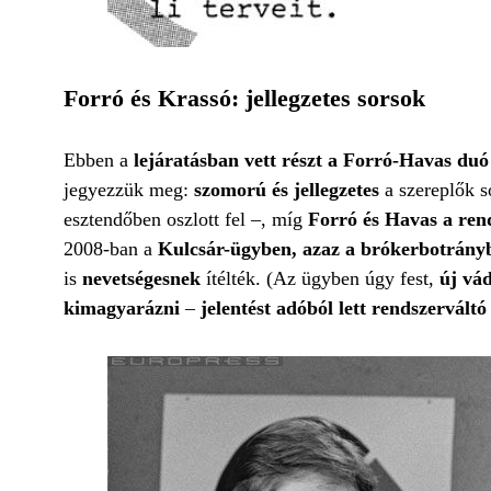
Forró és Krassó: jellegzetes sorsok
Ebben a
lejáratásban vett részt a Forró-Havas duó 
jegyezzük meg:
szomorú és jellegzetes
a szereplők s
esztendőben oszlott fel –, míg
Forró és Havas a rend
2008-ban a
Kulcsár-ügyben, azaz a brókerbotrány
is
nevetségesnek
ítélték. (Az ügyben úgy fest,
új vád
kimagyarázni
–
jelentést adóból lett rendszerváltó