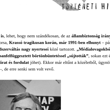
is
, lehet, hogy nem szándékosan, de az
állambiztonság irán
orsa,
Krassó tragikusan korán, már 1991-ben elhunyt
– pár
szerváltás nagy nyertesei
közé tartozott.
„Médialovagokbó
ban
felfüggesztett börtönbüntetéssel „sújtották”
, sokan ezt 
irat és fordulat
jöhet). Ekkor már eltűnt a közéletből, ügyn
-, de erre senki sem volt vevő.