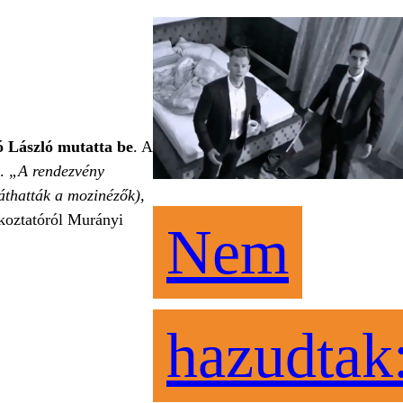
 László mutatta be
. A
l.
„A rendezvény
láthatták a mozinézők),
ékoztatóról Murányi
Nem
hazudtak