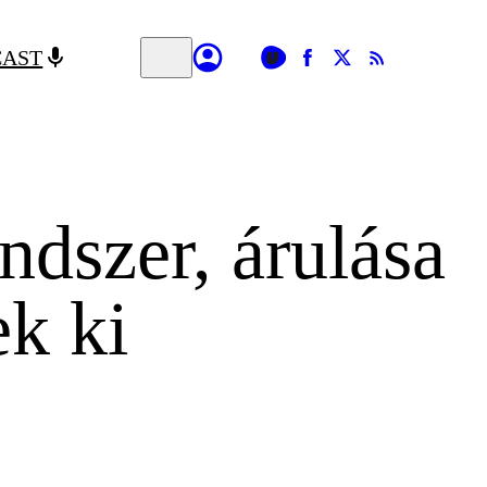
CAST
ndszer, árulása
k ki