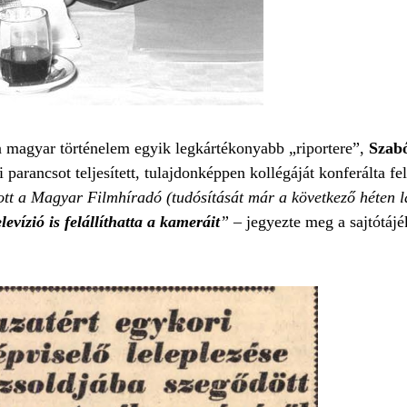
 magyar történelem egyik legkártékonyabb „riportere”,
Szabó
parancsot teljesített, tulajdonképpen kollégáját konferálta fe
gatott a Magyar Filmhíradó (tudósítását már a következő héten 
evízió is felállíthatta a kameráit
”
– jegyezte meg a sajtótáj