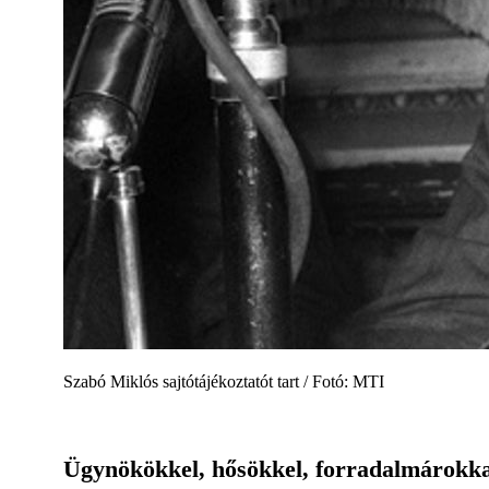
Szabó Miklós sajtótájékoztatót tart / Fotó: MTI
Ügynökökkel, hősökkel, forradalmárokkal