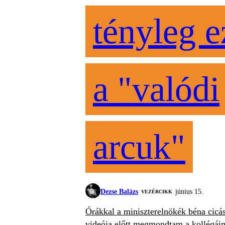
tényleg e
a "valódi
arcuk"
Dezse Balázs
június 15.
VEZÉRCIKK
Órákkal a miniszterelnökék béna cicá
videója előtt megmondtam a kollégái