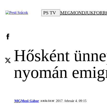
PS TV
MEGMONDJUK
FORR
Hősként ünnep
nyomán emigr
MG
Mező Gábor
2017. február 4. 09:15
A HÁLÓZAT