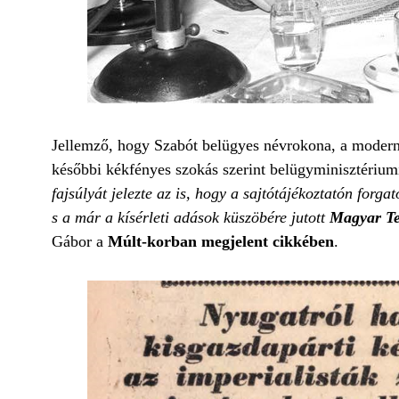
Jellemző, hogy Szabót belügyes névrokona, a modern
későbbi kékfényes szokás szerint belügyminisztériumi 
fajsúlyát jelezte az is, hogy a sajtótájékoztatón for
s a már a kísérleti adások küszöbére jutott
Magyar Tel
Gábor a
Múlt-korban megjelent cikkében
.