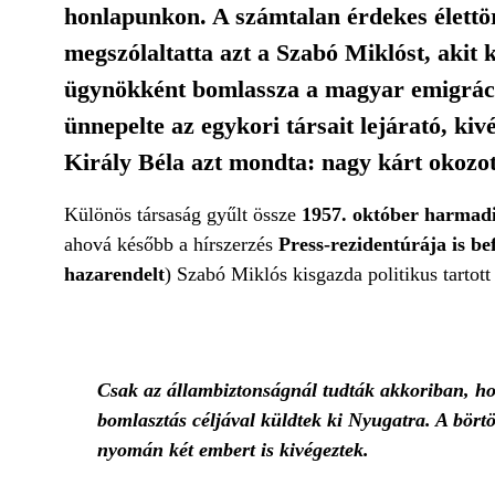
honlapunkon. A számtalan érdekes élettör
megszólaltatta azt a Szabó Miklóst, akit
ügynökként bomlassza a magyar emigráci
ünnepelte az egykori társait lejárató, k
Király Béla azt mondta: nagy kárt okozott
Különös társaság gyűlt össze
1957. október harmad
ahová később a hírszerzés
Press-rezidentúrája is be
hazarendelt
) Szabó Miklós kisgazda politikus tartott
Csak az állambiztonságnál tudták akkoriban, ho
bomlasztás céljával küldtek ki Nyugatra. A börtö
nyomán két embert is kivégeztek.