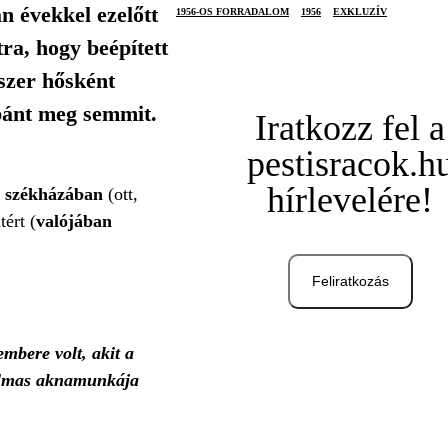
n évekkel ezelőtt
1956-OS FORRADALOM
1956
EXKLUZÍV
ra, hogy beépített
szer hősként
 bánt meg semmit.
Iratkozz fel a
pestisracok.h
hírlevelére!
székházában
(ott,
tért (
valójában
Feliratkozás
mbere volt, akit a
rtalmas aknamunkája