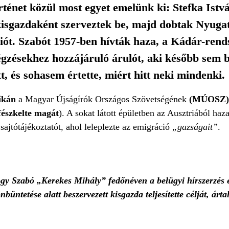
ténet közül most egyet emelünk ki: Stefka Istvá
 kisgazdaként szerveztek be, majd dobtak Nyugat
ót. Szabót 1957-ben hívták haza, a Kádár-rend
ivégzésekhez hozzájáruló árulót, aki később sem
, és sohasem értette, miért hitt neki mindenki.
ikán
a Magyar Újságírók Országos Szövetségének
(MÚOSZ) 
fészkelte magát
). A sokat látott épületben az Ausztriából haza
 sajtótájékoztatót, ahol leleplezte az emigráció
„gazságait”
.
gy Szabó „Kerekes Mihály” fedőnéven a belügyi hírszerzés e
nbüntetése alatt beszervezett kisgazda teljesítette célját, á