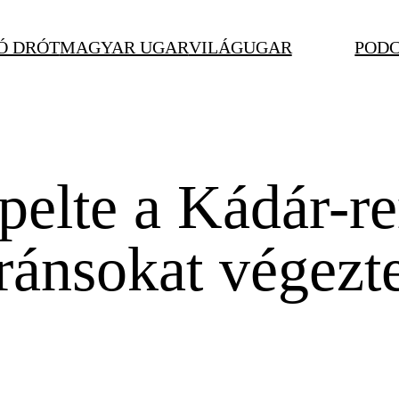
Ó DRÓT
MAGYAR UGAR
VILÁGUGAR
POD
elte a Kádár-re
ánsokat végezte