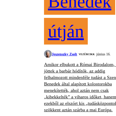
Benedek
útján
Jeszenszky Zsolt
június 16.
VEZÉRCIKK
Amikor elbukott a Római Birodalom, 
jöttek a barbár hódítók, az addig
felhalmozott mindenféle tudást a Szen
Benedek által alapított kolostorokba
menekítették, ahol aztán nem csak
„kibekkelték” a viharos időket, hane
ezekből az elszórt kis „tudásközponto
szökkent aztán szárba a mai Európa.