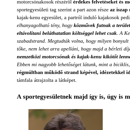
motorcsónakosok részéről
érdekes felvetéseket és m
sportegyesületi tag szerint a part azon része
az iszap 
kajak-kenu egyesület, a partról induló kajakosok pe
elhanyagolható tény, hogy
közművek futnak a terület
eltávolítani beláthatatlan költséggel lehet csak
. A Ke
szabadstrand. Megtudták volna, hogy milyen bonyult 
tőke, nem lehet arra apelláni, hogy majd a bérleti díj
nemzetközi motorcsónak és kajak-kenu kikötőt lenn
Ebben mi nagyobb lehetőséget látunk, mint a biciklis
régmúltban működő strand képével, idézetekkel i
támfala átrajzolta a látképet.
A sportegyesületnek majd így is, úgy is m