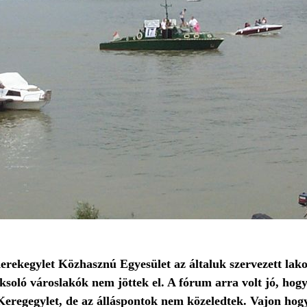
erekegylet Közhasznú Egyesület az általuk szervezett lak
ksoló városlakók nem jöttek el. A fórum arra volt jó, ho
a Keregegylet, de az álláspontok nem közeledtek. Vajon ho