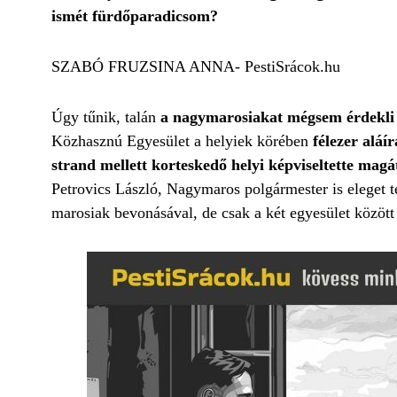
ismét fürdőparadicsom?
SZABÓ FRUZSINA ANNA- PestiSrácok.hu
Úgy tűnik, talán
a nagymarosiakat mégsem érdekli 
Közhasznú Egyesület a helyiek körében
félezer aláí
strand mellett korteskedő helyi képviseltette magá
Petrovics László, Nagymaros polgármester is eleget 
marosiak bevonásával, de csak a két egyesület között 