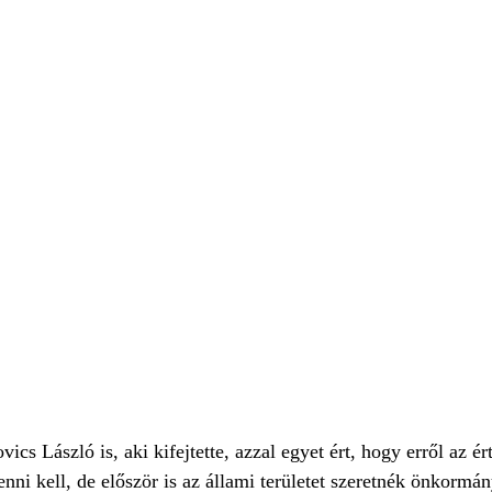
cs László is, aki kifejtette, azzal egyet ért, hogy erről az ér
ni kell, de először is az állami területet szeretnék önkormán