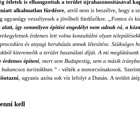
ég ötletek is elhangzottak a terület újrahasznosításával k
miatt alkalmatlan fürdésre
, arról nem is beszélve, hogy a
dig ugyanúgy veszélyesek a jövőbeli fürdőzőkre.
„Fontos és ki
 alatt, így semmilyen építési engedélyt nem adnak rá
,
a közm
rekegyletnek érdemes lett volna konzultálni olyan települések
procedúra és anyagi beruházás annak létesítése. Szükséges 
akból kiteremelik a terület használati díját. A mi meglátásunk 
e érdemes építeni
, mert sem Budapestig, sem a másik irányban
, bakancsos turistákban.” -
vélték a motorcsónakosok
.
Szerin
dőutazni
, ugyanis azóta sok víz lefolyt a Dunán. A terület áté
enni kell