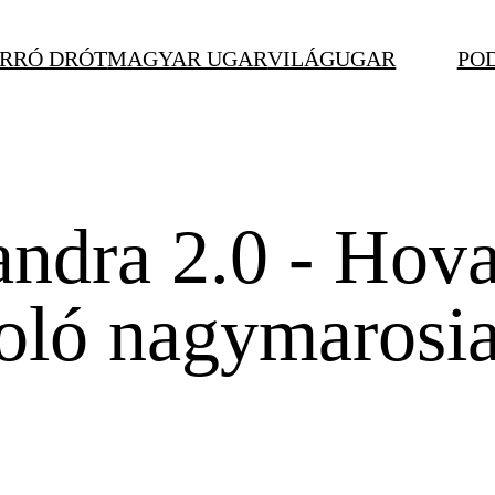
RRÓ DRÓT
MAGYAR UGAR
VILÁGUGAR
PO
andra 2.0 - Hova
coló nagymarosi