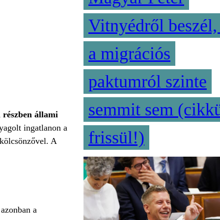
Vitnyédről beszél,
a migrációs
paktumról szinte
semmit sem (cikk
 részben állami
nyagolt ingatlanon a
frissül!)
ikölcsönzővel. A
 azonban a