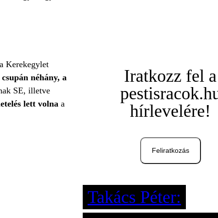
a Kerekegylet
Iratkozz fel a
n csupán néhány, a
pestisracok.h
k SE, illetve
etelés lett volna
a
hírlevelére!
Feliratkozás
Takács Péter: