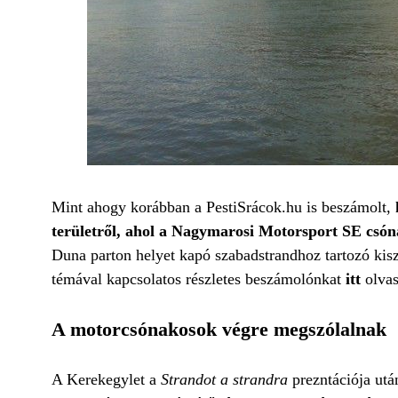
Mint ahogy korábban a PestiSrácok.hu is beszámolt,
területről, ahol a Nagymarosi Motorsport SE csón
Duna parton helyet kapó szabadstrandhoz tartozó kiszo
témával kapcsolatos részletes beszámolónkat
itt
olvas
A motorcsónakosok végre megszólalnak
A Kerekegylet a
Strandot a strandra
prezntációja utá