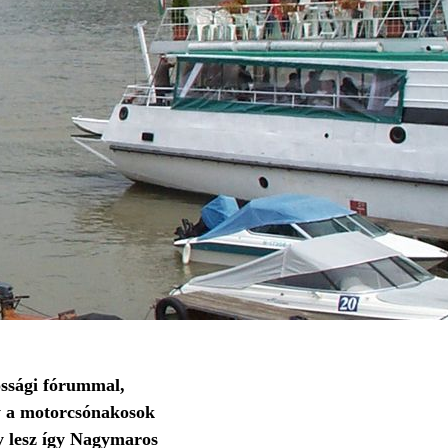
ossági fórummal,
gy a motorcsónakosok
gy lesz így Nagymaros