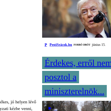
P
PestiSrácok.hu
június 15.
FORRÓ DRÓT
Érdekes, erről ne
posztol a
miniszterelnök...
tékes, jó helyen lévő
yzati kézbe venni,