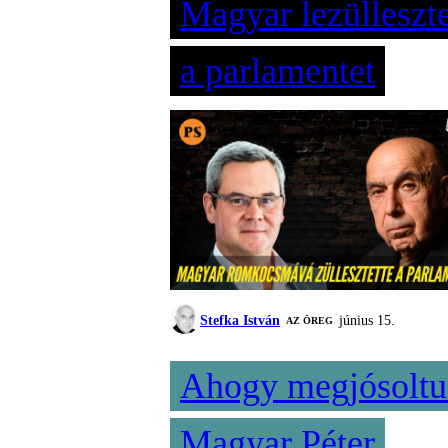
Magyar lezülleszte
a parlamentet
Stefka István
június 15.
AZ ÖREG
Ahogy megjósoltu
Magyar Péter