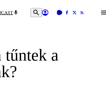
DCAST
 tűntek a
ak?