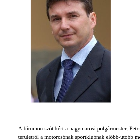
A fórumon szót kért a nagymarosi polgármester, Petrovi
területről a motorcsónak sportklubnak előbb-utóbb men