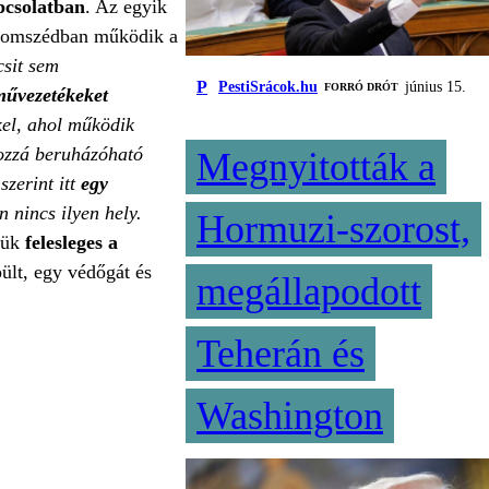
apcsolatban
. Az egyik
 szomszédban működik a
csit sem
P
PestiSrácok.hu
június 15.
FORRÓ DRÓT
űvezetékeket
kel, ahol működik
hozzá beruházóható
Megnyitották a
szerint itt
egy
 nincs ilyen hely.
Hormuzi-szorost,
tük
felesleges a
pült, egy védőgát és
megállapodott
Teherán és
Washington