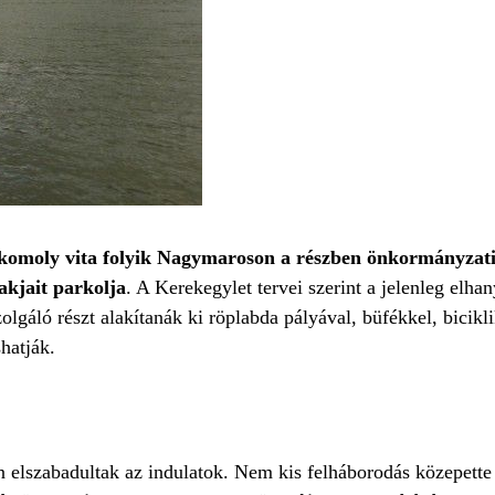
komoly vita folyik Nagymaroson a részben önkormányzati
akjait parkolja
. A Kerekegylet tervei szerint a jelenleg elha
lgáló részt alakítanák ki röplabda pályával, büfékkel, bicikl
hatják.
n elszabadultak az indulatok. Nem kis felháborodás közepette