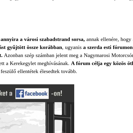
annyira a városi szabadstrand sorsa,
annak ellenére, hogy 
rást gyűjtött össze korábban
, ugyanis
a szerda esti fórumo
t.
Azonban szép számban jelent meg a Nagymarosi Motorcsóna
tett a Kerekegylet meghívásának.
A fórum célja egy közös ötl
feszülő ellentétek élesedtek tovább.