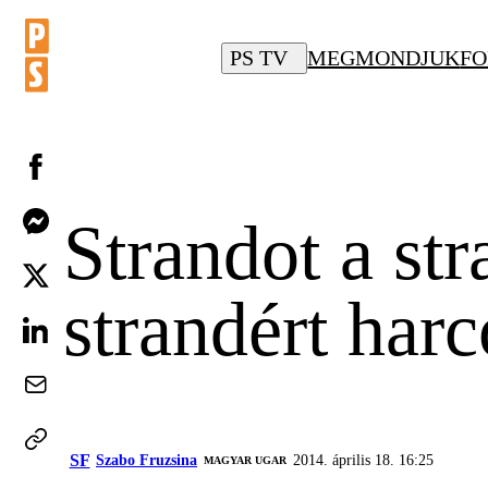
PS TV
MEGMONDJUK
FO
Strandot a str
strandért har
SF
Szabo Fruzsina
2014. április 18. 16:25
MAGYAR UGAR