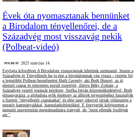
Évek óta nyomasztanak bennünket
a Birodalom tényellenőrei, de a
Századvég most visszavág nekik
(Polbeat-videó)
2025 március 14.
‎POLBEAT
Egyfajta kifordított A Birodalom visszavágnak lehetünk szemtanúi, hiszen a
Századvég új Tényellenőr.hu-ja épp a birodalomnak vág vissza - vezette fel
a legutóbbi Polbeat-beszélgetést Huth Gergely, aki Both Hunort, az új
elemző csapat és internetes portál vezetőjét, illetve Béky Zoltánt, a
Századvég vezető jogászát kérdezte, Stefka István közreműködésével. Both
elmagyarázta: a globalista erők épphogy az álhírek terjesztéséhez használják
a fizetett "tényellenőr csapataikat" és elég nagy sikerrel jártak világszerte a
negatív kampányaikkal, hangulatkeltéseikkel. E fegyverük kifejezetten a
nemzeti szuverenitás megtámadására irányult, de "most ellenük fordítjuk
azt."