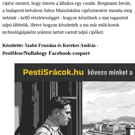
cipész mestert, hogy öntsön a lábukra egy csodát. Bergmann István,
a budapesti-belvárosi Juhos Manufaktúra cipészmestere mutatta meg
nekünk - kellő részletességgel - hogyan készülnek a mai ragasztott
talpú lábbelik, illetve hogyan készítették a ma már múlt-korok
technológiájaként számon tartott varrott talpú cipőket.
Készítette: Szabó Fruzsina és Kerekes András -
Nulla6egy Facebook-csoport
PestiMese/