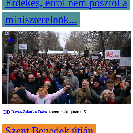
Érdekes, erről nem posztol a
miniszterelnök...
DD
Dezse-Zelenka Dóra
június 15.
FORRÓ DRÓT
Szent Benedek útján