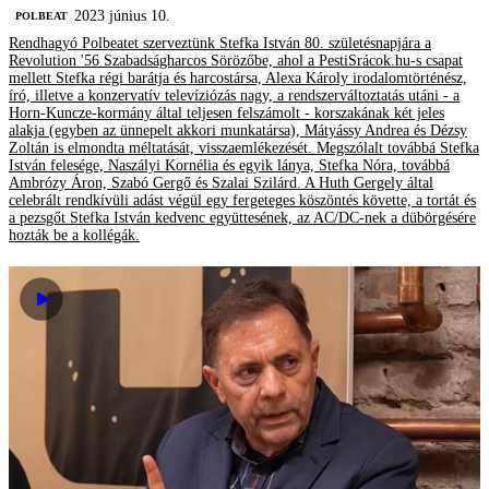
2023 június 10.
‎POLBEAT
Rendhagyó Polbeatet szerveztünk Stefka István 80. születésnapjára a
Revolution '56 Szabadságharcos Sörözőbe, ahol a PestiSrácok.hu-s csapat
mellett Stefka régi barátja és harcostársa, Alexa Károly irodalomtörténész,
író, illetve a konzervatív televíziózás nagy, a rendszerváltoztatás utáni - a
Horn-Kuncze-kormány által teljesen felszámolt - korszakának két jeles
alakja (egyben az ünnepelt akkori munkatársa), Mátyássy Andrea és Dézsy
Zoltán is elmondta méltatását, visszaemlékezését. Megszólalt továbbá Stefka
István felesége, Naszályi Kornélia és egyik lánya, Stefka Nóra, továbbá
Ambrózy Áron, Szabó Gergő és Szalai Szilárd. A Huth Gergely által
celebrált rendkívüli adást végül egy fergeteges köszöntés követte, a tortát és
a pezsgőt Stefka István kedvenc együttesének, az AC/DC-nek a dübörgésére
hozták be a kollégák.