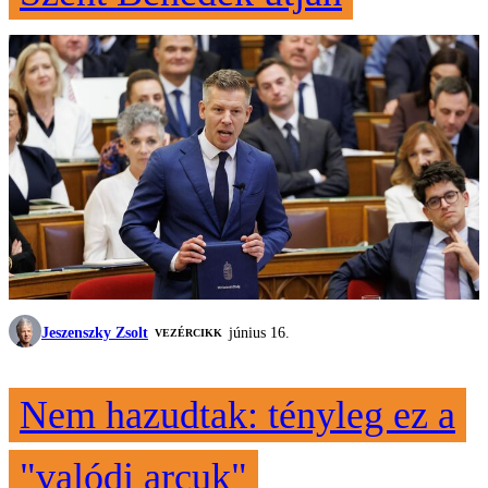
Jeszenszky Zsolt
június 16.
VEZÉRCIKK
Nem hazudtak: tényleg ez a
"valódi arcuk"