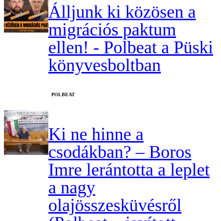
Álljunk ki közösen a
migrációs paktum
ellen! - Polbeat a Püski
könyvesboltban
‎POLBEAT
Ki ne hinne a
csodákban? – Boros
Imre lerántotta a leplet
a nagy
olajösszesküvésről