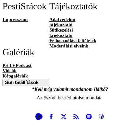
PestiSrácok
Tájékoztatók
Impresszum
Adatvédelmi
tájékoztató
Sütikezelési
tájékoztató
Felhasználási feltételek
Moderálási elveink
Galériák
PS TVPodcast
Videók
Képgalériák
Süti beállítások
*Kell még valamit mondanom Ildikó?
Az őszödi beszéd utolsó mondata.