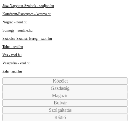
Jász-Nagykun-Szolnok - szoljon.hu
Komárom-Esztergom - kemma.hu
Nógrád - nool.hu
Somogy - sonline.hu
Szabolcs-Szatmár-Bereg - szon.hu
Tolna - teol.hu
Vas - vaol.hu
Veszprém - veol.hu
Zala - zaol.hu
Közélet
Gazdaság
Magazin
Bulvár
Szolgáltatás
Rádió