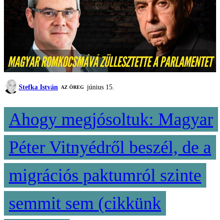
Stefka István
június 15.
AZ ÖREG
Ahogy megjósoltuk: Magyar
Péter Vitnyédről beszél, de a
migrációs paktumról szinte
semmit sem (cikkünk