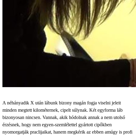
A néhányadik X után lábunk bizony magán fogja viselni jeleit
minden megtett kilométernek, cipelt súlynak. Két egyforma láb
bizonyosan nincsen. Vannak, akik hódolnak annak a nem utolsó
érzésnek, hogy nem egyen-szemlélettel gyártott cipőkben
nyomorgatják praclijaikat, hanem megkérik az ebben amúgy is profi