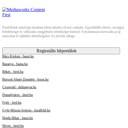
Portfóliónk minőségi tartalmat jelent minden olvasó számára. Egyedülálló elérést, országos
lefedettséget és változatos megjelenési lehetőséget biztosít. Folyamatosan keressük az új
irányokat és fejlődési lehetőségeket. Ez jövőnk záloga.
Regionális hírportálok
Bács-Kiskun - baon.hu
Baranya - bama.hu
Békés - beol.hu
Borsod-Abaúj-Zemplén - boon.hu
Csongrád - delmagyar.hu
Dunaújváros - duol.hu
Fejér - feol.hu
Győr-Moson-Sopron - kisalfold.hu
Hajdú-Bihar - haon.hu
Heves - heol.hu