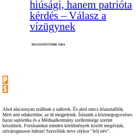
hiúsági, hanem patrióta
kérdés – Válasz a
vízügynek
HUSZONÖTÖDIK ÓRA
Ahol alacsonyan szállnak a sallerek. És ahol nincs íróasztalfiók.
Mert ami odakerülne, az itt megjelenik. Írásaink a közmegegyezéses
hazai sajtóetika és a Médiaalkotmány szellemisége szerint
készülnek. Forrásainkat minden körülmények között megóvjuk,
szivárogtasson bátran! Szerzőink neve olykor "írói név".