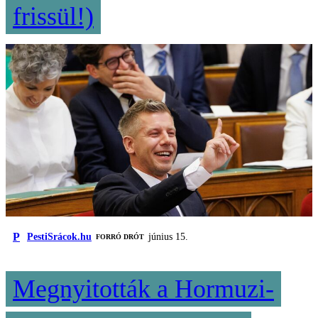
frissül!)
P
PestiSrácok.hu
június 15.
FORRÓ DRÓT
Megnyitották a Hormuzi-