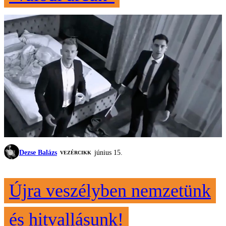
Dezse Balázs
június 15.
VEZÉRCIKK
Újra veszélyben nemzetünk
és hitvallásunk!