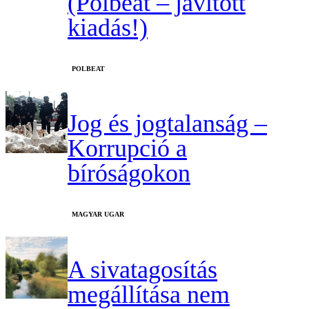
(Polbeat – javított
kiadás!)
‎POLBEAT
Jog és jogtalanság –
Korrupció a
bíróságokon
MAGYAR UGAR
A sivatagosítás
megállítása nem