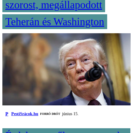
szorost, megállapodott
Teherán és Washington
P
PestiSrácok.hu
június 15.
FORRÓ DRÓT