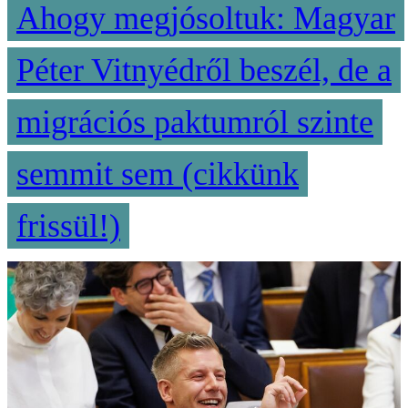
Ahogy megjósoltuk: Magyar
Péter Vitnyédről beszél, de a
migrációs paktumról szinte
semmit sem (cikkünk
frissül!)