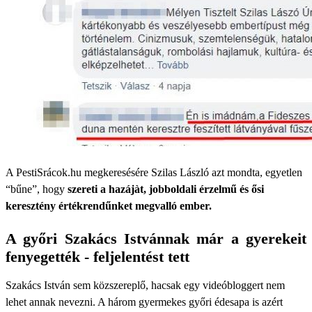
A PestiSrácok.hu megkeresésére Szilas László azt mondta, egyetlen
“bűne”, hogy
szereti a hazájàt, jobboldali érzelmű és ősi
keresztény értékrendűnket megvalló ember.
A győri Szakács Istvánnak már a gyerekeit
fenyegették - feljelentést tett
Szakács István sem közszereplő, hacsak egy videóbloggert nem
lehet annak nevezni. A három gyermekes győri édesapa is azért