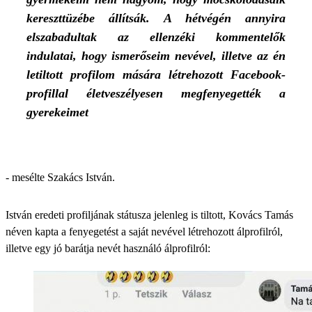
kereszttüzébe állítsák. A hétvégén annyira
elszabadultak az ellenzéki kommentelők
indulatai, hogy ismerőseim nevével, illetve az én
letiltott profilom mására létrehozott Facebook-
profillal életveszélyesen megfenyegették a
gyerekeimet
- mesélte Szakács István.
István eredeti profiljának státusza jelenleg is tiltott, Kovács Tamás
néven kapta a fenyegetést a saját nevével létrehozott álprofilról,
illetve egy jó barátja nevét használó álprofilról: