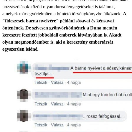
hozzászólások között olyan durva fenyegetéseket is találunk,
amelyek már egyértelműen a büntető törvénykönyvbe ütköznek.
A
"fideszesek barna nyelvére" például sósavat és kénsavat
öntenének. De szívesen gyönyörködnének a Duna mentén
keresztre feszített jobboldali emberek látványában is. Akadt
olyan megmondóember is, aki a keresztény embertársát
egyszerűen lelőné.