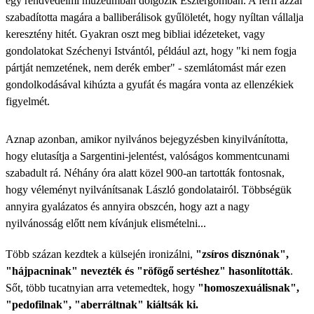
egy rendvédelmi múzeumban dolgozik Esztergomban. A férfi azzal
szabadította magára a balliberálisok gyűlöletét, hogy nyíltan vállalja
keresztény hitét. Gyakran oszt meg bibliai idézeteket, vagy
gondolatokat Széchenyi Istvántól, például azt, hogy "ki nem fogja
pártját nemzetének, nem derék ember" - szemlátomást már ezen
gondolkodásával kihúzta a gyufát és magára vonta az ellenzékiek
figyelmét.
Aznap azonban, amikor nyilvános bejegyzésben kinyilvánította,
hogy elutasítja a Sargentini-jelentést, valóságos kommentcunami
szabadult rá. Néhány óra alatt közel 900-an tartották fontosnak,
hogy véleményt nyilvánítsanak László gondolatairól. Többségük
annyira gyalázatos és annyira obszcén, hogy azt a nagy
nyilvánosság előtt nem kívánjuk elismételni...
Több százan kezdtek a külsején ironizálni,
"zsíros disznónak",
"hájpacninak" nevezték és "röfögő sertéshez" hasonlították
.
Sőt, több tucatnyian arra vetemedtek, hogy
"homoszexuálisnak",
"pedofilnak", "aberráltnak" kiáltsák ki.