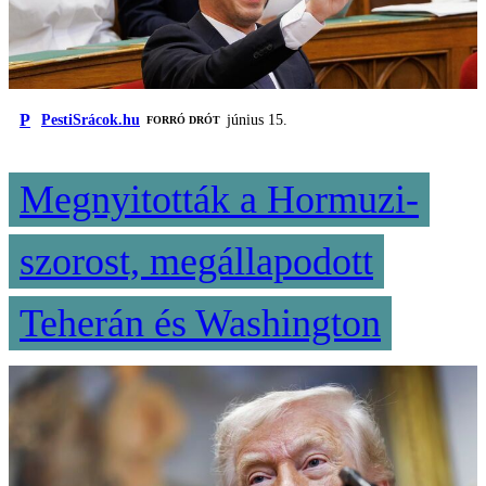
P
PestiSrácok.hu
június 15.
FORRÓ DRÓT
Megnyitották a Hormuzi-
szorost, megállapodott
Teherán és Washington