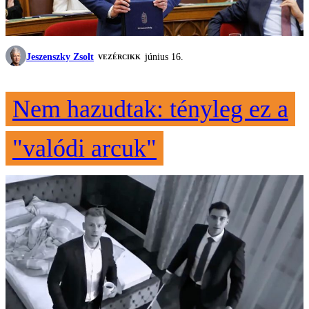
Jeszenszky Zsolt
június 16.
VEZÉRCIKK
Nem hazudtak: tényleg ez a
"valódi arcuk"