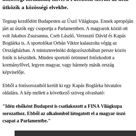
ütközik a közösségi elvekbe.
Tegnap kezdődött Budapesten az Úszó Világkupa. Ennek apropóján
járt az úszók egy csoportja a Parlamentben. A magyarok közül ott
volt Jakabos Zsuzsanna, Cseh László, Verrasztó Dávid és Kapás
Boglárka is. A sportolókat Orbán Viktor kalauzolta végig az
Országházban. A miniszterelnöki dolgozószobában persze közös
fotók is készültek. Minden sportoló örömmel fotózkodott a
kormányfővel, legyen magyar, vagy bármely másik ország
képviselője.
Ebből a fotósorozatból került ki egy Kapás Boglárka hivatalos
oldalára. A kép mellett a következő szöveg olvasható:
"Idén elsőként Budapest is csatlakozott a FINA Világkupa
sorozathoz. Ebből az alkalomból látogatott el a magyar úszó
csapat a Parlamentbe."