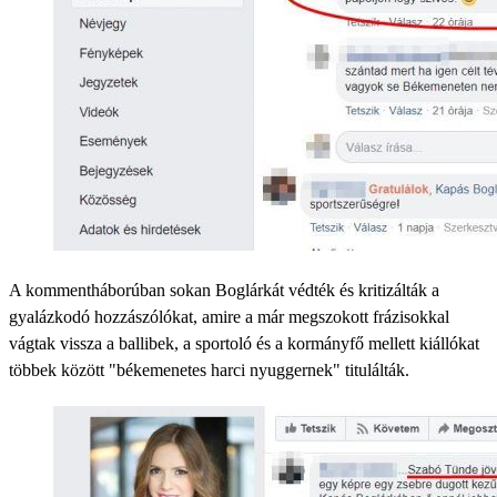
A kommentháborúban sokan Boglárkát védték és kritizálták a
gyalázkodó hozzászólókat, amire a már megszokott frázisokkal
vágtak vissza a ballibek, a sportoló és a kormányfő mellett kiállókat
többek között "békemenetes harci nyuggernek" titulálták.