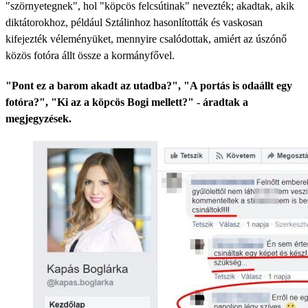
"szörnyetegnek", hol "köpcös felcsútinak" nevezték; akadtak, akik
diktátorokhoz, például Sztálinhoz hasonlították és vaskosan
kifejezték véleményüket, mennyire csalódottak, amiért az úszónő
közös fotóra állt össze a kormányfővel.
"Pont ez a barom akadt az utadba?", "A portás is odaállt egy
fotóra?", "Ki az a köpcös Bogi mellett?" - áradtak a
megjegyzések.