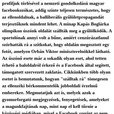
profiljuk törlésével a nemzeti gondolkodású magyar
facebookozókat, addig szinte teljesen természetes, hogy
az ellenoldalnak, a balliberális gyűlöletpropagandát
terjesztőknek mindent lehet. A minap Kapás Boglárka
olimpikon úszónk oldalát szállták meg a gyűlölködők. A
sportolónak annyi volt a bűne, amiért cenzúrázatlanul
szórhatták rá a szitkokat, hogy oldalán megosztott egy
fotót, amelyen Orbán Viktor miniszterelnökkel látható.
Az úszónő esete már a sokadik olyan eset, ahol tetten
érhető a baloldalról érkező és a Facebook által segített,
támogatott szervezett zaklatás. Cikkünkben több olyan
esetet is bemutatunk, hogyan "szálltak rá" tömegesen
az ellenzéki bérkommentelők jobboldali érzelmű
emberekre. Megmutatjuk azt is, melyek azok a
gyomorforgató megjegyzések, fenyegetések, amelyeket
a magunkfajtának nap, mint nap el kell tűrnie a
közösségi médiában, mivel a Facebook szerint az nem