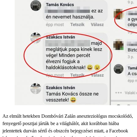
Az elmúlt hetekben Dombóvári Zalán aneszteziológus mocskolódó,
fenyegető posztjai járták be a világhálót, akit korábban hiába
jelentettek durván sértő és obszcén bejegyzései miatt, a Facebook