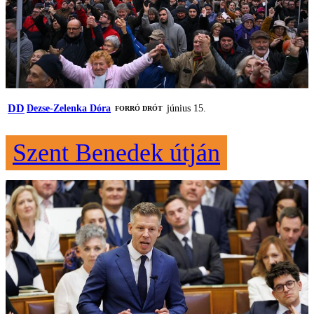
DD
Dezse-Zelenka Dóra
június 15.
FORRÓ DRÓT
Szent Benedek útján