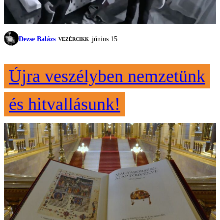
Dezse Balázs
június 15.
VEZÉRCIKK
Újra veszélyben nemzetünk
és hitvallásunk!