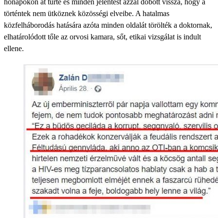
hónapokon át tűrte és minden jelentést azzal dobott vissza, hogy a
történtek nem ütköznek közösségi elveibe. A hatalmas
közfelháborodás hatására azóta minden oldalát törölték a doktornak,
elhatárolódott tőle az orvosi kamara, sőt, etikai vizsgálat is indult
ellene.