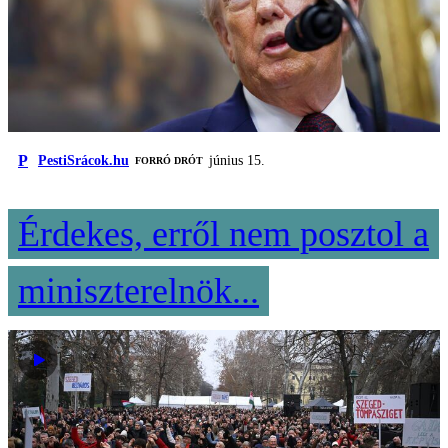
P
PestiSrácok.hu
június 15.
FORRÓ DRÓT
Érdekes, erről nem posztol a
miniszterelnök...