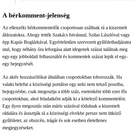
A bérkomment-jelenség
Az ellenzéki bérkommentelők csoportosan szállnak rá a kiszemelt
áldozatokra. Ahogy tették Szakács Istvánnal, Szilas Lászlóval vagy
épp Kapás Boglárkával. Egyértelműen szervezett gyűlölethadjáratra
utal, hogy néhány óra leforgása alatt idegenek százai találnak meg
egy-egy jobboldali felhasználót és kommentek százai lepik el egy-
egy bejegyzését.
Az aktív hozzászólókat általában csoportokban toborozzák. Ha
valaki belefut a közösségi portálon egy neki nem tetsző posztba,
bejegyzésbe, csak megosztja a több száz, esetenként több ezer fős
csoportokban, ahol feladatként adják ki a kötelező kommentelést.
Egy ilyen megosztás után máris százával tódulnak a kiszemelt
oldalára és árasztják rá a közösségi elvekbe persze nem ütköző
gyűlöletet, az obszcén, trágár és sok esetben életellenes
megjegyzéseket.