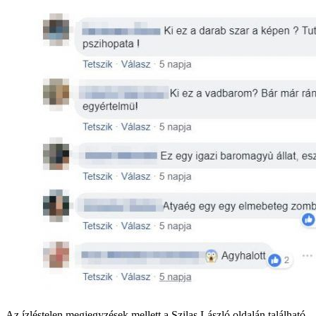
Az ízléstelen megjegyzések mellett a Szilas László oldalán található