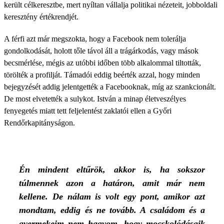
került célkeresztbe, mert nyíltan vállalja politikai nézeteit, jobboldali
keresztény értékrendjét.
A férfi azt már megszokta, hogy a Facebook nem tolerálja
gondolkodását, holott tőle távol áll a trágárkodás, vagy mások
becsmérlése, mégis az utóbbi időben több alkalommal tiltották,
törölték a profilját. Támadói eddig beérték azzal, hogy minden
bejegyzését addig jelentgették a Facebooknak, míg az szankcionált.
De most elvetették a sulykot. István a minap életveszélyes
fenyegetés miatt tett feljelentést zaklatói ellen a Győri
Rendőrkapitányságon.
Én mindent eltűrök, akkor is, ha sokszor
túlmennek azon a határon, amit már nem
kellene. De nálam is volt egy pont, amikor azt
mondtam, eddig és ne tovább. A családom és a
gyermekeim nem hagyom, hogy mocskolódásaik