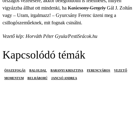
országos vezetésére, akkor belegondolni is félelmetes, milyen
vigyázzba állhat ott mindenki, ha
Karácsony Gergely
Gál J. Zoltán
vagy – Uram, irgalmazz! – Gyurcsány Ferenc üzeni meg a
csillogószeműeknek, mit fognak csinálni.
Vezető kép: Horváth Péter Gyula/PestiSrácok.hu
Kapcsolódó témák
ÖSSZEFOGÁS
BALOLDAL
BARANYI KRISZTINA
FERENCVÁROS
VEZETŐ
MOMENTUM
BELHÁBORÚ
JANCSÓ ANDREA