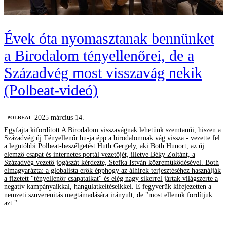
Évek óta nyomasztanak bennünket
a Birodalom tényellenőrei, de a
Századvég most visszavág nekik
(Polbeat-videó)
2025 március 14.
‎POLBEAT
Egyfajta kifordított A Birodalom visszavágnak lehetünk szemtanúi, hiszen a
Századvég új Tényellenőr.hu-ja épp a birodalomnak vág vissza - vezette fel
a legutóbbi Polbeat-beszélgetést Huth Gergely, aki Both Hunort, az új
elemző csapat és internetes portál vezetőjét, illetve Béky Zoltánt, a
Századvég vezető jogászát kérdezte, Stefka István közreműködésével. Both
elmagyarázta: a globalista erők épphogy az álhírek terjesztéséhez használják
a fizetett "tényellenőr csapataikat" és elég nagy sikerrel jártak világszerte a
negatív kampányaikkal, hangulatkeltéseikkel. E fegyverük kifejezetten a
nemzeti szuverenitás megtámadására irányult, de "most ellenük fordítjuk
azt."