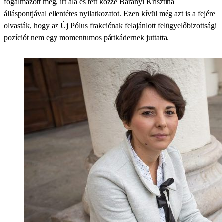
fogalmazott meg, írt alá és tett közzé Baranyi Krisztina
álláspontjával ellentétes nyilatkozatot. Ezen kívül még azt is a fejére
olvasták, hogy az Új Pólus frakciónak felajánlott felügyelőbizottsági
pozíciót nem egy momentumos pártkádernek juttatta.