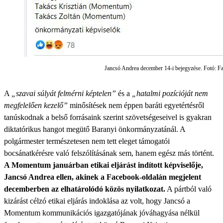
Jancsó Andrea december 14-i bejegyzése. Fotó: F
A
„szavai súlyát felmérni képtelen”
és a
„hatalmi pozícióját nem
megfelelően kezelő”
minősítések nem éppen baráti egyetértésről
tanúskodnak a belső forrásaink szerint szövetségeseivel is gyakran
diktatórikus hangot megütő Baranyi önkormányzatánál. A
polgármester természetesen nem tett eleget támogatói
bocsánatkérésre való felszólításának sem, hanem egész más történt.
A Momentum januárban etikai eljárást indított képviselője,
Jancsó Andrea ellen, akinek a Facebook-oldalán megjelent
decemberben az elhatárolódó közös nyilatkozat.
A pártból való
kizárást célzó etikai eljárás indoklása az volt, hogy Jancsó a
Momentum kommunikációs igazgatójának jóváhagyása nélkül