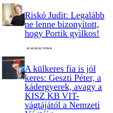
Riskó Judit: Legalább
ne lenne bizonyított,
hogy Portik gyilkos!
AZ ALVILÁG TITKAI
A külkeres fia is jól
keres: Geszti Péter, a
kádergyerek, avagy a
KISZ KB VIT-
vágtájától a Nemzeti