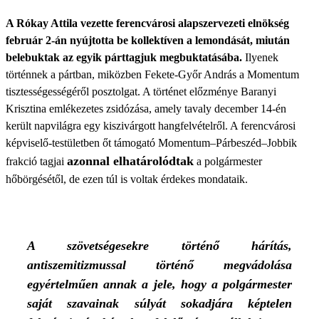
A Rókay Attila vezette ferencvárosi alapszervezeti elnökség
február 2-án nyújtotta be kollektíven a lemondását, miután
belebuktak az egyik párttagjuk megbuktatásába.
Ilyenek
történnek a pártban, miközben Fekete-Győr András a Momentum
tisztességességéről posztolgat. A történet előzménye Baranyi
Krisztina emlékezetes zsidózása, amely tavaly december 14-én
került napvilágra egy kiszivárgott hangfelvételről. A ferencvárosi
képviselő-testületben őt támogató Momentum–Párbeszéd–Jobbik
azonnal elhatárolódtak
frakció tagjai
a polgármester
hőbörgésétől, de ezen túl is voltak érdekes mondataik.
A szövetségesekre történő hárítás,
antiszemitizmussal történő megvádolása
egyértelműen annak a jele, hogy a polgármester
saját szavainak súlyát sokadjára képtelen