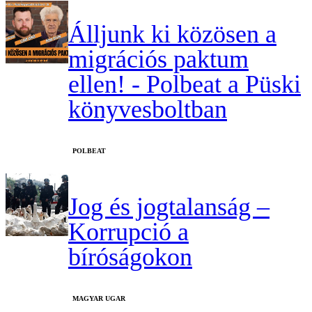
Álljunk ki közösen a
migrációs paktum
ellen! - Polbeat a Püski
könyvesboltban
‎POLBEAT
Jog és jogtalanság –
Korrupció a
bíróságokon
MAGYAR UGAR