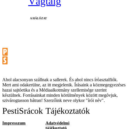
Vágtáig
A HÁLÓZAT
Ahol alacsonyan szállnak a sallerek. És ahol nincs íróasztalfiók.
Mert ami odakerülne, az itt megjelenik. Írásaink a közmegegyezéses
hazai sajtóetika és a Médiaalkotmány szellemisége szerint
készülnek. Forrásainkat minden körülmények között megóvjuk,
szivárogtasson bátran! Szerzőink neve olykor "írói név".
PestiSrácok
Tájékoztatók
Impresszum
Adatvédelmi
tájékoztató