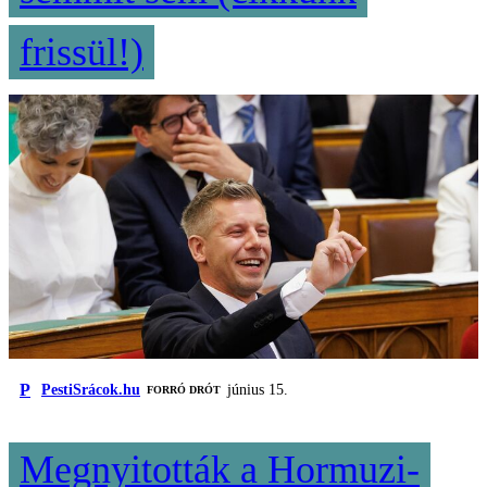
frissül!)
P
PestiSrácok.hu
június 15.
FORRÓ DRÓT
Megnyitották a Hormuzi-