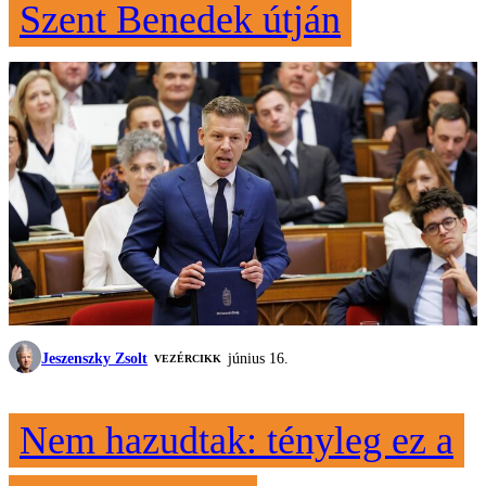
Szent Benedek útján
Jeszenszky Zsolt
június 16.
VEZÉRCIKK
Nem hazudtak: tényleg ez a