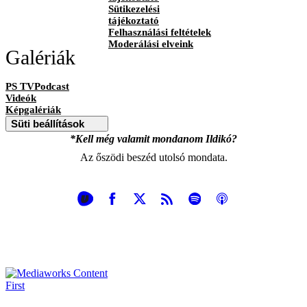
Sütikezelési
tájékoztató
Felhasználási feltételek
Moderálási elveink
Galériák
PS TVPodcast
Videók
Képgalériák
Süti beállítások
*Kell még valamit mondanom Ildikó?
Az őszödi beszéd utolsó mondata.