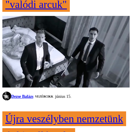
"valódi arcuk"
Dezse Balázs
június 15.
VEZÉRCIKK
Újra veszélyben nemzetünk