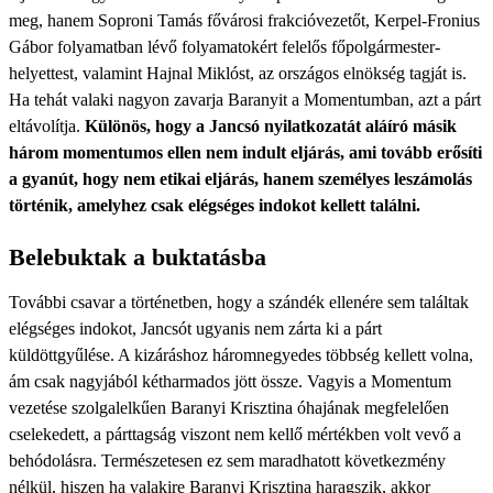
meg, hanem Soproni Tamás fővárosi frakcióvezetőt, Kerpel-Fronius
Gábor folyamatban lévő folyamatokért felelős főpolgármester-
helyettest, valamint Hajnal Miklóst, az országos elnökség tagját is.
Ha tehát valaki nagyon zavarja Baranyit a Momentumban, azt a párt
eltávolítja.
Különös, hogy a Jancsó nyilatkozatát aláíró másik
három momentumos ellen nem indult eljárás, ami tovább erősíti
a gyanút, hogy nem etikai eljárás, hanem személyes leszámolás
történik, amelyhez csak elégséges indokot kellett találni.
Belebuktak a buktatásba
További csavar a történetben, hogy a szándék ellenére sem találtak
elégséges indokot, Jancsót ugyanis nem zárta ki a párt
küldöttgyűlése. A kizáráshoz háromnegyedes többség kellett volna,
ám csak nagyjából kétharmados jött össze. Vagyis a Momentum
vezetése szolgalelkűen Baranyi Krisztina óhajának megfelelően
cselekedett, a párttagság viszont nem kellő mértékben volt vevő a
behódolásra. Természetesen ez sem maradhatott következmény
nélkül, hiszen ha valakire Baranyi Krisztina haragszik, akkor