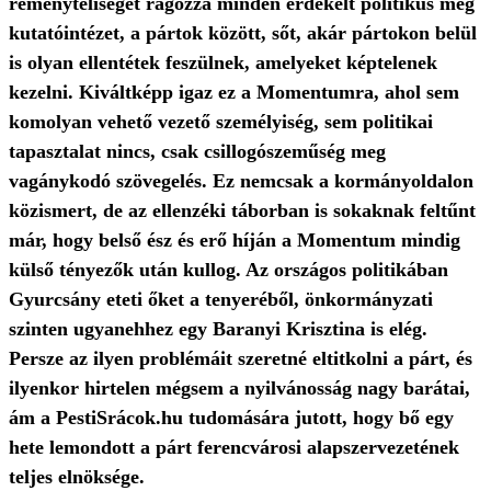
reményteliségét ragozza minden érdekelt politikus meg
kutatóintézet, a pártok között, sőt, akár pártokon belül
is olyan ellentétek feszülnek, amelyeket képtelenek
kezelni. Kiváltképp igaz ez a Momentumra, ahol sem
komolyan vehető vezető személyiség, sem politikai
tapasztalat nincs, csak csillogószeműség meg
vagánykodó szövegelés. Ez nemcsak a kormányoldalon
közismert, de az ellenzéki táborban is sokaknak feltűnt
már, hogy belső ész és erő híján a Momentum mindig
külső tényezők után kullog. Az országos politikában
Gyurcsány eteti őket a tenyeréből, önkormányzati
szinten ugyanehhez egy Baranyi Krisztina is elég.
Persze az ilyen problémáit szeretné eltitkolni a párt, és
ilyenkor hirtelen mégsem a nyilvánosság nagy barátai,
ám a PestiSrácok.hu tudomására jutott, hogy bő egy
hete lemondott a párt ferencvárosi alapszervezetének
teljes elnöksége.