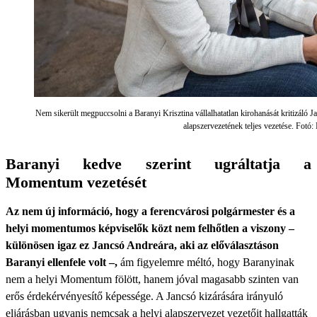
Nem sikerült megpuccsolni a Baranyi Krisztina vállalhatatlan kirohanását kritizál
alapszervezetének teljes vezetése. Fot
Baranyi kedve szerint ugráltatja a
Momentum vezetését
Az nem új információ, hogy a ferencvárosi polgármester és a
helyi momentumos képviselők közt nem felhőtlen a viszony –
különösen igaz ez Jancsó Andreára, aki az előválasztáson
Baranyi ellenfele volt –,
ám figyelemre méltó, hogy Baranyinak
nem a helyi Momentum fölött, hanem jóval magasabb szinten van
erős érdekérvényesítő képessége. A Jancsó kizárására irányuló
eljárásban ugyanis nemcsak a helyi alapszervezet vezetőit hallgatták