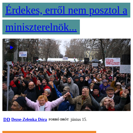
Érdekes, erről nem posztol a
miniszterelnök...
DD
Dezse-Zelenka Dóra
június 15.
FORRÓ DRÓT