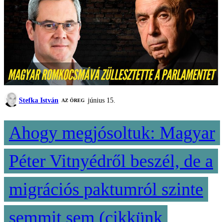
Stefka István
június 15.
AZ ÖREG
Ahogy megjósoltuk: Magyar
Péter Vitnyédről beszél, de a
migrációs paktumról szinte
semmit sem (cikkünk