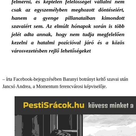
felmérni, és képtelen felelősséget vállalni nem
csak az egyszemélyben meghozott döntéseiért,
hanem a gyenge pillanataiban kimondott
szavaiért sem. Az elmúlt hónapok során is több
jelét adta annak, hogy nem tudja megfelelően
kezelni a hatalmi pozícióval járó és a közös
városvezetésben rejlő lehetőségeket
– írta Facebook-bejegyzésében Baranyi botrányt keltő szavai után
Jancsó Andrea, a Momentum ferencvárosi képviselője.