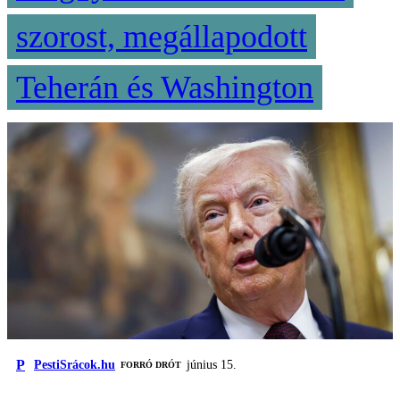
szorost, megállapodott
Teherán és Washington
P
PestiSrácok.hu
június 15.
FORRÓ DRÓT