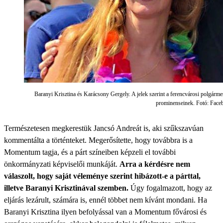
Baranyi Krisztina és Karácsony Gergely. A jelek szerint a ferencvárosi polgár
prominenseinek. Fotó: Face
Természetesen megkerestük Jancsó Andreát is, aki szűkszavúan
kommentálta a történteket. Megerősítette, hogy továbbra is a
Momentum tagja, és a párt színeiben képzeli el további
önkormányzati képviselői munkáját.
Arra a kérdésre nem
válaszolt, hogy saját véleménye szerint hibázott-e a párttal,
illetve Baranyi Krisztinával szemben.
Úgy fogalmazott, hogy az
eljárás lezárult, számára is, ennél többet nem kívánt mondani. Ha
Baranyi Krisztina ilyen befolyással van a Momentum fővárosi és