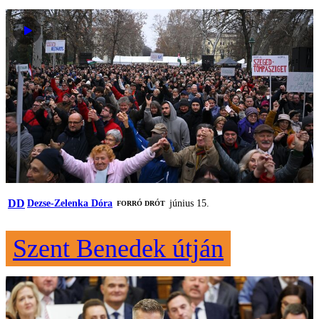
DD
Dezse-Zelenka Dóra
június 15.
FORRÓ DRÓT
Szent Benedek útján