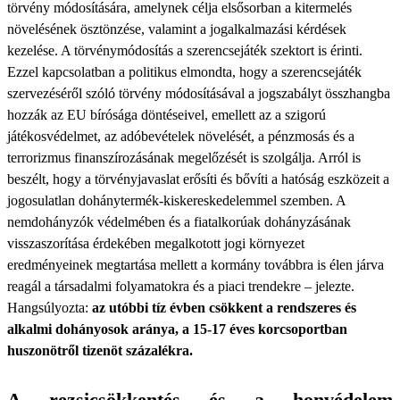
törvény módosítására, amelynek célja elsősorban a kitermelés
növelésének ösztönzése, valamint a jogalkalmazási kérdések
kezelése. A törvénymódosítás a szerencsejáték szektort is érinti.
Ezzel kapcsolatban a politikus elmondta, hogy a szerencsejáték
szervezéséről szóló törvény módosításával a jogszabályt összhangba
hozzák az EU bírósága döntéseivel, emellett az a szigorú
játékosvédelmet, az adóbevételek növelését, a pénzmosás és a
terrorizmus finanszírozásának megelőzését is szolgálja. Arról is
beszélt, hogy a törvényjavaslat erősíti és bővíti a hatóság eszközeit a
jogosulatlan dohánytermék-kiskereskedelemmel szemben. A
nemdohányzók védelmében és a fiatalkorúak dohányzásának
visszaszorítása érdekében megalkotott jogi környezet
eredményeinek megtartása mellett a kormány továbbra is élen járva
reagál a társadalmi folyamatokra és a piaci trendekre – jelezte.
Hangsúlyozta:
az utóbbi tíz évben csökkent a rendszeres és
alkalmi dohányosok aránya, a 15-17 éves korcsoportban
huszonötről tizenöt százalékra.
A rezsicsökkentés és a honvédelem