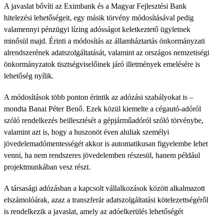
A javaslat bővíti az Eximbank és a Magyar Fejlesztési Bank
hitelezési lehetőségeit, egy másik törvény módosításával pedig
valamennyi pénzügyi lízing adósságot keletkeztető ügyletnek
minősül majd. Érinti a módosítás az államháztartás önkormányzati
alrendszerének adatszolgáltatását, valamint az országos nemzetiségi
önkormányzatok tisztségviselőinek járó illetmények emelésére is
lehetőség nyílik.
A módosítások több ponton érintik az adózási szabályokat is –
mondta Banai Péter Benő. Ezek közül kiemelte a cégautó-adóról
szóló rendelkezés beillesztését a gépjárműadóról szóló törvénybe,
valamint azt is, hogy a huszonöt éven aluliak személyi
jövedelemadómentességét akkor is automatikusan figyelembe lehet
venni, ha nem rendszeres jövedelemben részesül, hanem például
projektmunkában vesz részt.
A társasági adózásban a kapcsolt vállalkozások között alkalmazott
elszámolóárak, azaz a transzferár adatszolgáltatási kötelezettségéről
is rendelkezik a javaslat, amely az adóelkerülés lehetőségét