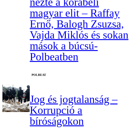
nézte a korabeli
magyar elit – Raffay
Ernő, Balogh Zsuzsa,
Vajda Miklós és sokan
mások a búcsú-
Polbeatben
‎POLBEAT
Jog és jogtalanság –
Korrupció a
bíróságokon