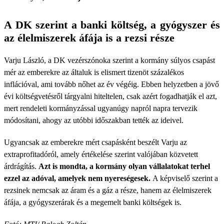
A DK szerint a banki költség, a gyógyszer és
az élelmiszerek áfája is a rezsi része
Varju László, a DK vezérszónoka szerint a kormány súlyos csapást
mér az emberekre az általuk is elismert tizenöt százalékos
inflációval, ami tovább nőhet az év végéig. Ebben helyzetben a jövő
évi költségvetésről tárgyalni hiteltelen, csak azért fogadhatják el azt,
mert rendeleti kormányzással ugyanúgy napról napra tervezik
módosítani, ahogy az utóbbi időszakban tették az ideivel.
Ugyancsak az emberekre mért csapásként beszélt Varju az
extraprofitadóról, amely értékelése szerint valójában közvetett
árdrágítás.
Azt is mondta, a kormány olyan vállalatokat terhel
ezzel az adóval, amelyek nem nyereségesek.
A képviselő szerint a
rezsinek nemcsak az áram és a gáz a része, hanem az élelmiszerek
áfája, a gyógyszerárak és a megemelt banki költségek is.