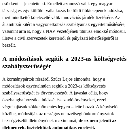
csökkenti – jelentette ki. Emellett azonossá válik egy magyar
társaság és egy külföldi vállalkozás belföldi fióktelepének adózása,
mert mindkettő kötelezetté válik innovációs járulék fizetésére. Az
államtitkár kitért a vagyonelkobzás szabályainak egyértelműsítésére,
valamint arra is, hogy a NAV vezetőjének titulusa elnökké módosul,
illetve a civil szervezetek kereteiről és pályázati lehetőségeiről is
beszélt.
A módosítások segítik a 2023-as költségvetés
szabályszerűségét
A kormánypártok részéről Szűcs Lajos elmondta, hogy a
módosítások egyértelműen segítik a 2023-as költségvetés
szabályszerűségét és törvényességét. A javaslat célja, hogy
összhangba hozzák a büdzsét és az adótörvényeket, ezzel
végrehajtásuk zökkenőmentes legyen – tette hozzá. A képviselő
közölte, módosítják az országos nemzetiségi önkormányzatok
tisztségviselői illetményének maximumát,
de ez nem jelenti az
illetmények, tiszteletdíjak automatikus emelését.