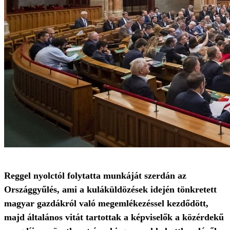
Reggel nyolctól folytatta munkáját szerdán az
Országgyűlés, ami a kuláküldözések idején tönkretett
magyar gazdákról való megemlékezéssel kezdődött,
majd általános vitát tartottak a képviselők a közérdekű