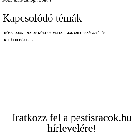
Fotó: MTI/ Balogh Zoltán
Kapcsolódó témák
KÓSA LAJOS
2023-AS KÖLTSÉGVETÉS
MAGYAR ORSZÁGGYŰLÉS
KULÁKÜLDÖZÉSEK
Iratkozz fel a pestisracok.hu
hírlevelére!