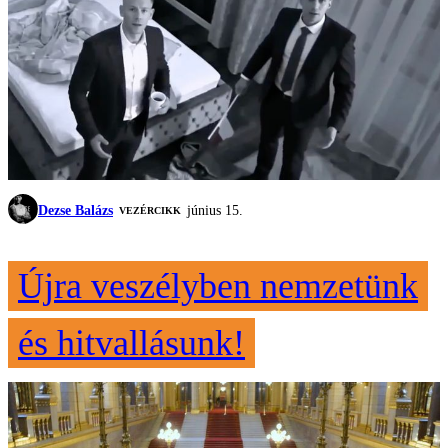
Dezse Balázs
június 15.
VEZÉRCIKK
Újra veszélyben nemzetünk
és hitvallásunk!