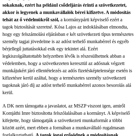
sokaknak, ezért ha például csődeljárás érinti a szövetkezetet,
akkor is legyenek a munkavállalók bérei kifizetve. A módosítás
tehát az ő védelmükről szól,
a kormánypárti képviselő ezért a
tagok biztosítását szeretné. Kósa Lajos az indoklásában elmondta,
hogy egy felszámolási eljárásban e két szövetkezeti típus természetes
személy tagjai jövedelme is az adóst terhelő munkabérrel és egyéb
bérjellegű juttatásokkal esik egy tekintet alá. Ezért
legkiszolgáltatottabb helyzetben lévők is részesülhetnek abban a
védelemben, hogy a szövetkezeten keresztül az adósnak végzett
munkájukért járó ellentételezés az adós fizetésképtelensége esetén is
kifizetésre kerül azáltal, hogy a természetes személy szövetkezeti
tagoknak járó díj az adóst terhelő munkabérrel azonos besorolás alá
kerül.
A DK nem támogatta a javaslatot, az MSZP viszont igen, amiről
Komjáthi Imre biztosította felszólalásában a kormányt. A képviselő
kifejtette, hogy támogatják a szövetkezeti munkaformát a többi
között azért, mert ebben a formában a munkavállaló rugalmasan
foglalkoztatható.
A tagok jogai erősödnek a módosításnak