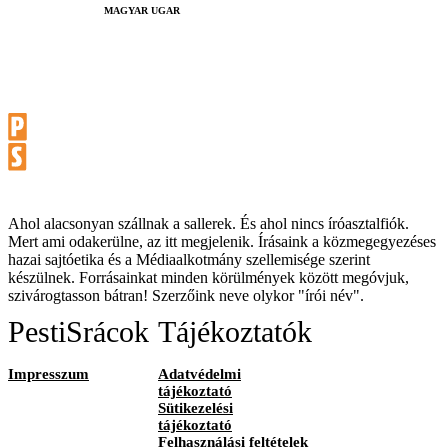
MAGYAR UGAR
Ahol alacsonyan szállnak a sallerek. És ahol nincs íróasztalfiók.
Mert ami odakerülne, az itt megjelenik. Írásaink a közmegegyezéses
hazai sajtóetika és a Médiaalkotmány szellemisége szerint
készülnek. Forrásainkat minden körülmények között megóvjuk,
szivárogtasson bátran! Szerzőink neve olykor "írói név".
PestiSrácok
Tájékoztatók
Impresszum
Adatvédelmi
tájékoztató
Sütikezelési
tájékoztató
Felhasználási feltételek