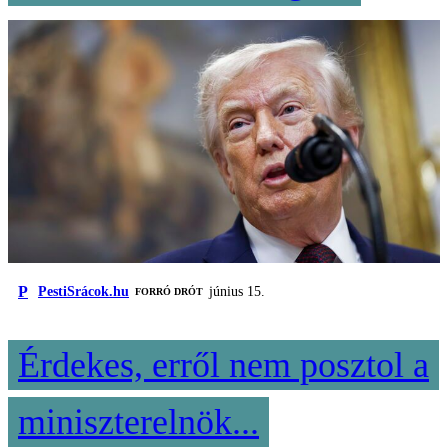
P
PestiSrácok.hu
június 15.
FORRÓ DRÓT
Érdekes, erről nem posztol a
miniszterelnök...