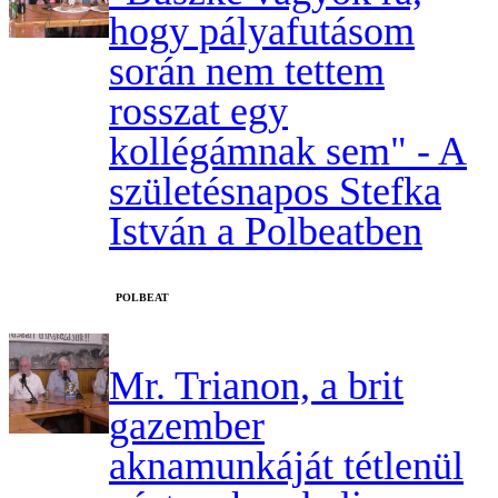
hogy pályafutásom
során nem tettem
rosszat egy
kollégámnak sem" - A
születésnapos Stefka
István a Polbeatben
‎POLBEAT
Mr. Trianon, a brit
gazember
aknamunkáját tétlenül