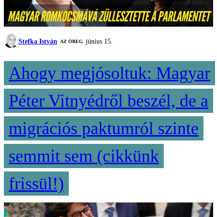
Stefka István
június 15.
AZ ÖREG
Ahogy megjósoltuk: Magyar
Péter Vitnyédről beszél, de a
migrációs paktumról szinte
semmit sem (cikkünk
frissül!)