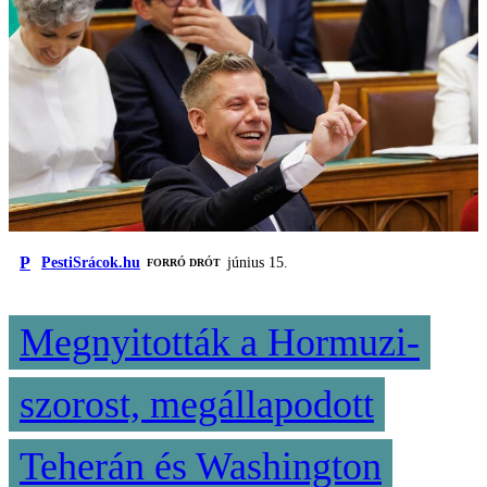
P
PestiSrácok.hu
június 15.
FORRÓ DRÓT
Megnyitották a Hormuzi-
szorost, megállapodott
Teherán és Washington