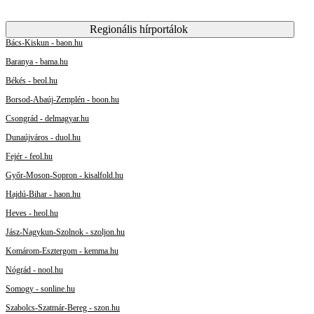
Regionális hírportálok
Bács-Kiskun - baon.hu
Baranya - bama.hu
Békés - beol.hu
Borsod-Abaúj-Zemplén - boon.hu
Csongrád - delmagyar.hu
Dunaújváros - duol.hu
Fejér - feol.hu
Győr-Moson-Sopron - kisalfold.hu
Hajdú-Bihar - haon.hu
Heves - heol.hu
Jász-Nagykun-Szolnok - szoljon.hu
Komárom-Esztergom - kemma.hu
Nógrád - nool.hu
Somogy - sonline.hu
Szabolcs-Szatmár-Bereg - szon.hu