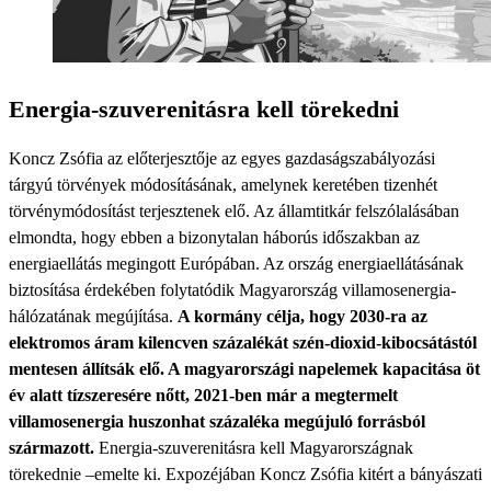
Energia-szuverenitásra kell törekedni
Koncz Zsófia az előterjesztője az egyes gazdaságszabályozási
tárgyú törvények módosításának, amelynek keretében tizenhét
törvénymódosítást terjesztenek elő. Az államtitkár felszólalásában
elmondta, hogy ebben a bizonytalan háborús időszakban az
energiaellátás megingott Európában. Az ország energiaellátásának
biztosítása érdekében folytatódik Magyarország villamosenergia-
hálózatának megújítása.
A kormány célja, hogy 2030-ra az
elektromos áram kilencven százalékát szén-dioxid-kibocsátástól
mentesen állítsák elő. A magyarországi napelemek kapacitása öt
év alatt tízszeresére nőtt, 2021-ben már a megtermelt
villamosenergia huszonhat százaléka megújuló forrásból
származott.
Energia-szuverenitásra kell Magyarországnak
törekednie –emelte ki. Expozéjában Koncz Zsófia kitért a bányászati