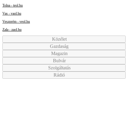
Tolna - teol.hu
Vas - vaol.hu
Veszprém - veol.hu
Zala - zaol.hu
Közélet
Gazdaság
Magazin
Bulvár
Szolgáltatás
Rádió