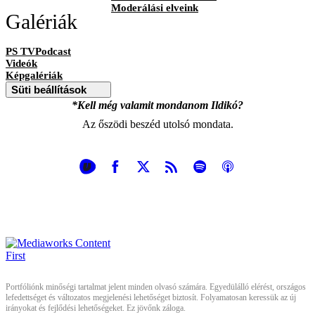
Moderálási elveink
Galériák
PS TVPodcast
Videók
Képgalériák
Süti beállítások
*Kell még valamit mondanom Ildikó?
Az őszödi beszéd utolsó mondata.
Portfóliónk minőségi tartalmat jelent minden olvasó számára. Egyedülálló elérést, országos
lefedettséget és változatos megjelenési lehetőséget biztosít. Folyamatosan keressük az új
irányokat és fejlődési lehetőségeket. Ez jövőnk záloga.