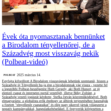
Évek óta nyomasztanak bennünket
a Birodalom tényellenőrei, de a
Századvég most visszavág nekik
(Polbeat-videó)
2025 március 14.
‎POLBEAT
Egyfajta kifordított A Birodalom visszavágnak lehetünk szemtanúi, hiszen a
Századvég új Tényellenőr.hu-ja épp a birodalomnak vág vissza - vezette fel
a legutóbbi Polbeat-beszélgetést Huth Gergely, aki Both Hunort, az új
elemző csapat és internetes portál vezetőjét, illetve Béky Zoltánt, a
Századvég vezető jogászát kérdezte, Stefka István közreműködésével. Both
elmagyarázta: a globalista erők épphogy az álhírek terjesztéséhez használják
a fizetett "tényellenőr csapataikat" és elég nagy sikerrel jártak világszerte a
negatív kampányaikkal, hangulatkeltéseikkel. E fegyverük kifejezetten a