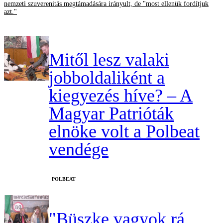
nemzeti szuverenitás megtámadására irányult, de "most ellenük fordítjuk
azt."
Mitől lesz valaki
jobboldaliként a
kiegyezés híve? – A
Magyar Patrióták
elnöke volt a Polbeat
vendége
‎POLBEAT
"Büszke vagyok rá,