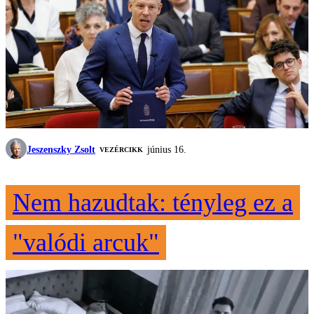
Jeszenszky Zsolt
június 16.
VEZÉRCIKK
Nem hazudtak: tényleg ez a
"valódi arcuk"