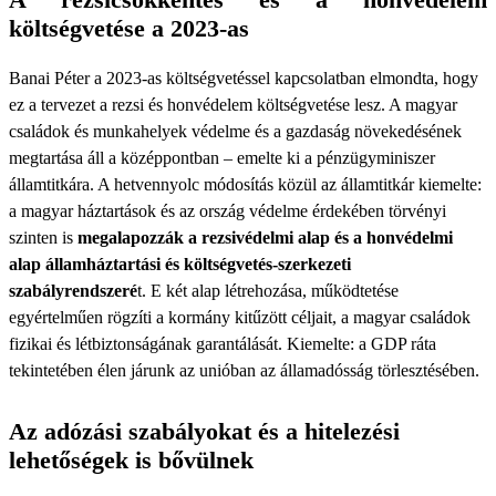
költségvetése a 2023-as
Banai Péter a 2023-as költségvetéssel kapcsolatban elmondta, hogy
ez a tervezet a rezsi és honvédelem költségvetése lesz. A magyar
családok és munkahelyek védelme és a gazdaság növekedésének
megtartása áll a középpontban – emelte ki a pénzügyminiszer
államtitkára. A hetvennyolc módosítás közül az államtitkár kiemelte:
a magyar háztartások és az ország védelme érdekében törvényi
szinten is
megalapozzák a rezsivédelmi alap és a honvédelmi
alap államháztartási és költségvetés-szerkezeti
szabályrendszeré
t. E két alap létrehozása, működtetése
egyértelműen rögzíti a kormány kitűzött céljait, a magyar családok
fizikai és létbiztonságának garantálását. Kiemelte: a GDP ráta
tekintetében élen járunk az unióban az államadósság törlesztésében.
Az adózási szabályokat és a hitelezési
lehetőségek is bővülnek