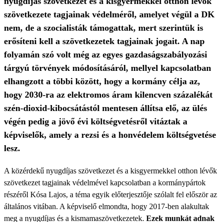
nyugdíjas szövetkezet és a kisgyermekkel otthon lévők
szövetkezete tagjainak védelméről, amelyet végül a DK
nem, de a szocialisták támogattak, mert szerintük is
erősíteni kell a szövetkezetek tagjainak jogait. A nap
folyamán szó volt még az egyes gazdaságszabályozási
tárgyú törvények módosításáról, mellyel kapcsolatban
elhangzott a többi között, hogy a kormány célja az,
hogy 2030-ra az elektromos áram kilencven százalékát
szén-dioxid-kibocsátástól mentesen állítsa elő, az ülés
végén pedig a jövő évi költségvetésről vitáztak a
képviselők, amely a rezsi és a honvédelem költségvetése
lesz.
A közérdekű nyugdíjas szövetkezet és a kisgyermekkel otthon lévők
szövetkezet tagjainak védelmével kapcsolatban a kormánypártok
részéről Kósa Lajos, a téma egyik előterjesztője szólalt fel először az
általános vitában. A képviselő elmondta, hogy 2017-ben alakultak
meg a nyugdíjas és a kismamaszövetkezetek.
Ezek munkát adnak