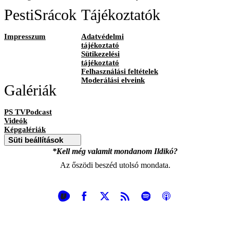
PestiSrácok
Tájékoztatók
Impresszum
Adatvédelmi
tájékoztató
Sütikezelési
tájékoztató
Felhasználási feltételek
Moderálási elveink
Galériák
PS TVPodcast
Videók
Képgalériák
Süti beállítások
*Kell még valamit mondanom Ildikó?
Az őszödi beszéd utolsó mondata.