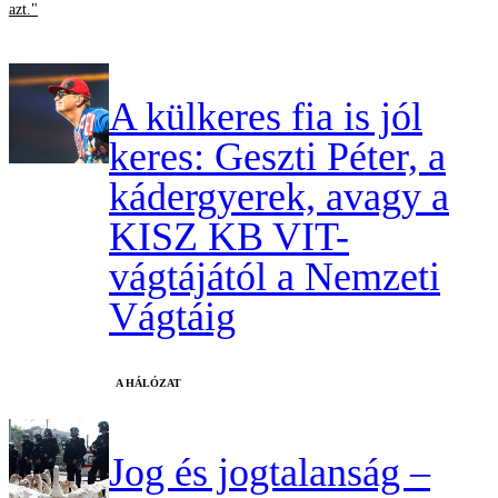
azt."
A külkeres fia is jól
keres: Geszti Péter, a
kádergyerek, avagy a
KISZ KB VIT-
vágtájától a Nemzeti
Vágtáig
A HÁLÓZAT
Jog és jogtalanság –