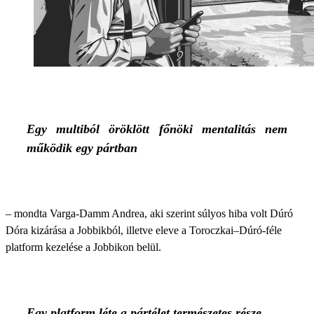
Egy multiból öröklött főnöki mentalitás nem
működik egy pártban
– mondta Varga-Damm Andrea, aki szerint súlyos hiba volt Dúró
Dóra kizárása a Jobbikból, illetve eleve a Toroczkai–Dúró-féle
platform kezelése a Jobbikon belül.
Egy platform léte a pártélet természetes része