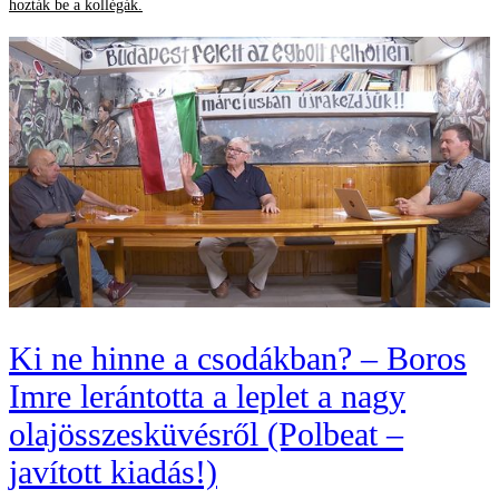
hozták be a kollégák.
Ki ne hinne a csodákban? – Boros
Imre lerántotta a leplet a nagy
olajösszesküvésről (Polbeat –
javított kiadás!)