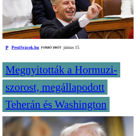
P
PestiSrácok.hu
június 15.
FORRÓ DRÓT
Megnyitották a Hormuzi-
szorost, megállapodott
Teherán és Washington