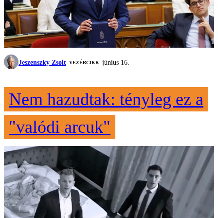
Jeszenszky Zsolt
június 16.
VEZÉRCIKK
Nem hazudtak: tényleg ez a
"valódi arcuk"