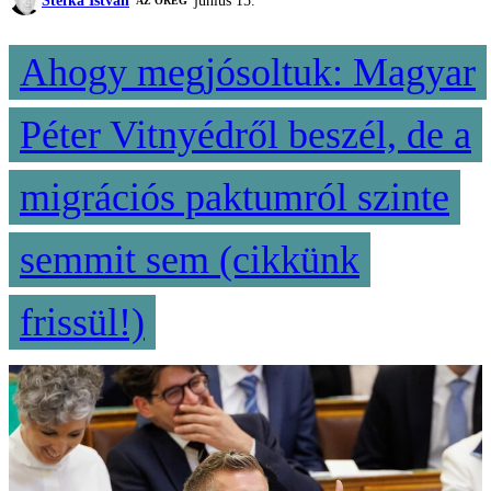
Stefka István
június 15.
AZ ÖREG
Ahogy megjósoltuk: Magyar
Péter Vitnyédről beszél, de a
migrációs paktumról szinte
semmit sem (cikkünk
frissül!)