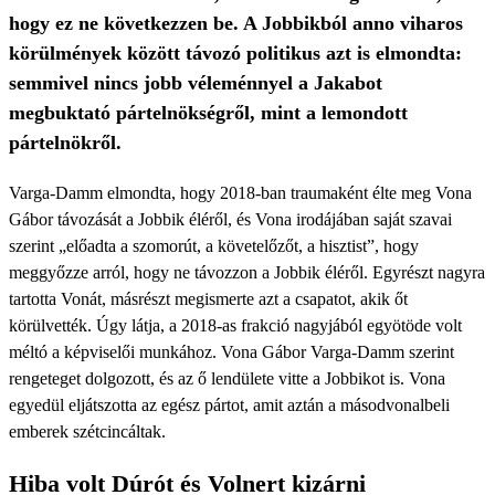
hogy ez ne következzen be. A Jobbikból anno viharos
körülmények között távozó politikus azt is elmondta:
semmivel nincs jobb véleménnyel a Jakabot
megbuktató pártelnökségről, mint a lemondott
pártelnökről.
Varga-Damm elmondta, hogy 2018-ban traumaként élte meg Vona
Gábor távozását a Jobbik éléről, és Vona irodájában saját szavai
szerint „előadta a szomorút, a követelőzőt, a hisztist”, hogy
meggyőzze arról, hogy ne távozzon a Jobbik éléről. Egyrészt nagyra
tartotta Vonát, másrészt megismerte azt a csapatot, akik őt
körülvették. Úgy látja, a 2018-as frakció nagyjából egyötöde volt
méltó a képviselői munkához. Vona Gábor Varga-Damm szerint
rengeteget dolgozott, és az ő lendülete vitte a Jobbikot is. Vona
egyedül eljátszotta az egész pártot, amit aztán a másodvonalbeli
emberek szétcincáltak.
Hiba volt Dúrót és Volnert kizárni