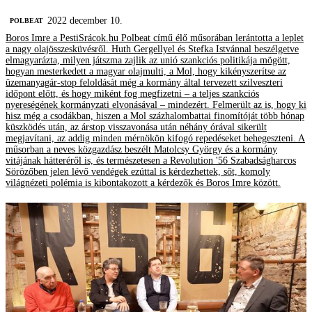
2022 december 10.
‎POLBEAT
Boros Imre a PestiSrácok.hu Polbeat című élő műsorában lerántotta a leplet
a nagy olajösszesküvésről. Huth Gergellyel és Stefka Istvánnal beszélgetve
elmagyarázta, milyen játszma zajlik az unió szankciós politikája mögött,
hogyan mesterkedett a magyar olajmulti, a Mol, hogy kikényszerítse az
üzemanyagár-stop feloldását még a kormány által tervezett szilveszteri
időpont előtt, és hogy miként fog megfizetni – a teljes szankciós
nyereségének kormányzati elvonásával – mindezért. Felmerült az is, hogy ki
hisz még a csodákban, hiszen a Mol százhalombattai finomítóját több hónap
küszködés után, az árstop visszavonása után néhány órával sikerült
megjavítani, az addig minden mérnökön kifogó repedéseket behegeszteni. A
műsorban a neves közgazdász beszélt Matolcsy György és a kormány
vitájának hátteréről is, és természetesen a Revolution '56 Szabadságharcos
Sörözőben jelen lévő vendégek ezúttal is kérdezhettek, sőt, komoly
világnézeti polémia is kibontakozott a kérdezők és Boros Imre között.