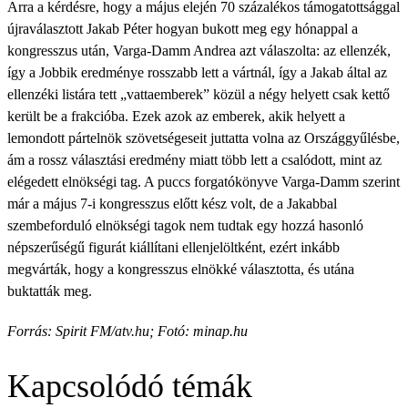
Arra a kérdésre, hogy a május elején 70 százalékos támogatottsággal
újraválasztott Jakab Péter hogyan bukott meg egy hónappal a
kongresszus után, Varga-Damm Andrea azt válaszolta: az ellenzék,
így a Jobbik eredménye rosszabb lett a vártnál, így a Jakab által az
ellenzéki listára tett „vattaemberek” közül a négy helyett csak kettő
került be a frakcióba. Ezek azok az emberek, akik helyett a
lemondott pártelnök szövetségeseit juttatta volna az Országgyűlésbe,
ám a rossz választási eredmény miatt több lett a csalódott, mint az
elégedett elnökségi tag. A puccs forgatókönyve Varga-Damm szerint
már a május 7-i kongresszus előtt kész volt, de a Jakabbal
szembeforduló elnökségi tagok nem tudtak egy hozzá hasonló
népszerűségű figurát kiállítani ellenjelöltként, ezért inkább
megvárták, hogy a kongresszus elnökké választotta, és utána
buktatták meg.
Forrás: Spirit FM/
atv.hu; Fotó: minap.hu
Kapcsolódó témák