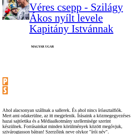
Véres csepp - Szilágy
Ákos nyílt levele
Kapitány Istvánnak
MAGYAR UGAR
Ahol alacsonyan szállnak a sallerek. És ahol nincs íróasztalfiók.
Mert ami odakerülne, az itt megjelenik. Írásaink a közmegegyezéses
hazai sajtóetika és a Médiaalkotmány szellemisége szerint
készülnek. Forrásainkat minden körülmények között megóvjuk,
szivárogtasson bátran! Szerzőink neve olykor "írói név".