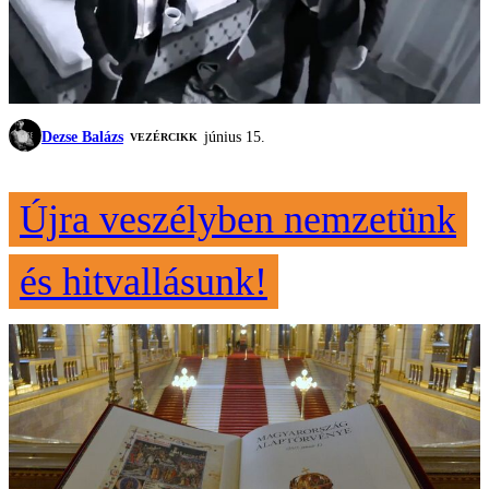
Dezse Balázs
június 15.
VEZÉRCIKK
Újra veszélyben nemzetünk
és hitvallásunk!