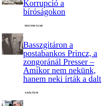
Korrupció a
bíróságokon
MAGYAR UGAR
Basszgitáron a
postabankos Princz, a
zongoránál Presser –
Amikor nem nekünk,
hanem neki írták a dalt
A HÁLÓZAT