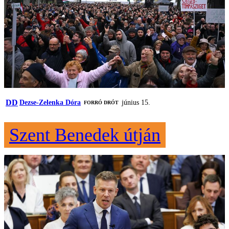
DD
Dezse-Zelenka Dóra
június 15.
FORRÓ DRÓT
Szent Benedek útján