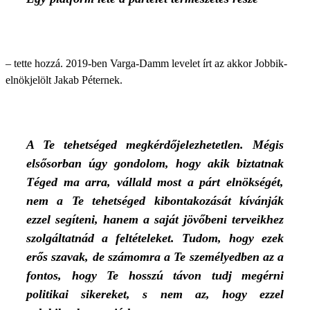
– tette hozzá. 2019-ben Varga-Damm levelet írt az akkor Jobbik-
elnökjelölt Jakab Péternek.
A Te tehetséged megkérdőjelezhetetlen. Mégis
elsősorban úgy gondolom, hogy akik biztatnak
Téged ma arra, vállald most a párt elnökségét,
nem a Te tehetséged kibontakozását kívánják
ezzel segíteni, hanem a saját jövőbeni terveikhez
szolgáltatnád a feltételeket. Tudom, hogy ezek
erős szavak, de számomra a Te személyedben az a
fontos, hogy Te hosszú távon tudj megérni
politikai sikereket, s nem az, hogy ezzel