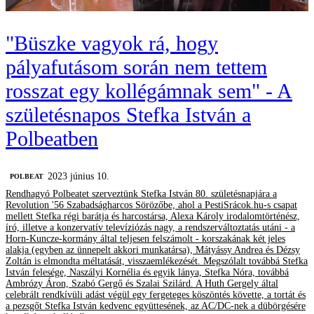
"Büszke vagyok rá, hogy
pályafutásom során nem tettem
rosszat egy kollégámnak sem" - A
születésnapos Stefka István a
Polbeatben
2023 június 10.
‎POLBEAT
Rendhagyó Polbeatet szerveztünk Stefka István 80. születésnapjára a
Revolution '56 Szabadságharcos Sörözőbe, ahol a PestiSrácok.hu-s csapat
mellett Stefka régi barátja és harcostársa, Alexa Károly irodalomtörténész,
író, illetve a konzervatív televíziózás nagy, a rendszerváltoztatás utáni - a
Horn-Kuncze-kormány által teljesen felszámolt - korszakának két jeles
alakja (egyben az ünnepelt akkori munkatársa), Mátyássy Andrea és Dézsy
Zoltán is elmondta méltatását, visszaemlékezését. Megszólalt továbbá Stefka
István felesége, Naszályi Kornélia és egyik lánya, Stefka Nóra, továbbá
Ambrózy Áron, Szabó Gergő és Szalai Szilárd. A Huth Gergely által
celebrált rendkívüli adást végül egy fergeteges köszöntés követte, a tortát és
a pezsgőt Stefka István kedvenc együttesének, az AC/DC-nek a dübörgésére