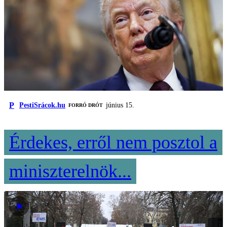
P
PestiSrácok.hu
június 15.
FORRÓ DRÓT
Érdekes, erről nem posztol a
miniszterelnök...