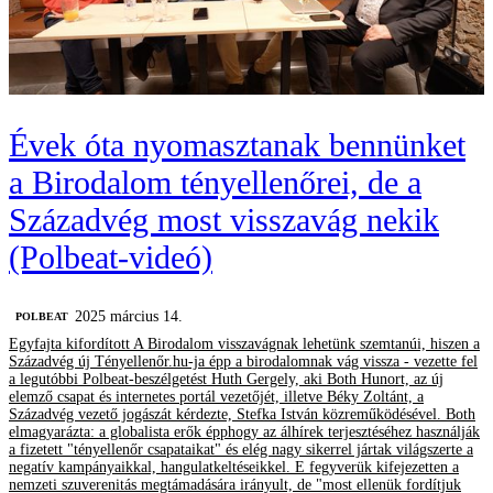
Évek óta nyomasztanak bennünket
a Birodalom tényellenőrei, de a
Századvég most visszavág nekik
(Polbeat-videó)
2025 március 14.
‎POLBEAT
Egyfajta kifordított A Birodalom visszavágnak lehetünk szemtanúi, hiszen a
Századvég új Tényellenőr.hu-ja épp a birodalomnak vág vissza - vezette fel
a legutóbbi Polbeat-beszélgetést Huth Gergely, aki Both Hunort, az új
elemző csapat és internetes portál vezetőjét, illetve Béky Zoltánt, a
Századvég vezető jogászát kérdezte, Stefka István közreműködésével. Both
elmagyarázta: a globalista erők épphogy az álhírek terjesztéséhez használják
a fizetett "tényellenőr csapataikat" és elég nagy sikerrel jártak világszerte a
negatív kampányaikkal, hangulatkeltéseikkel. E fegyverük kifejezetten a
nemzeti szuverenitás megtámadására irányult, de "most ellenük fordítjuk