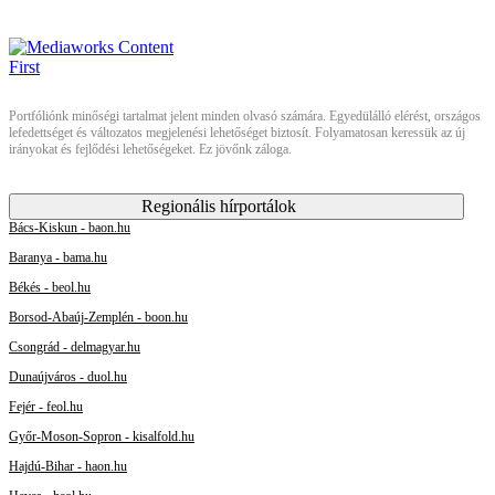
Portfóliónk minőségi tartalmat jelent minden olvasó számára. Egyedülálló elérést, országos
lefedettséget és változatos megjelenési lehetőséget biztosít. Folyamatosan keressük az új
irányokat és fejlődési lehetőségeket. Ez jövőnk záloga.
Regionális hírportálok
Bács-Kiskun - baon.hu
Baranya - bama.hu
Békés - beol.hu
Borsod-Abaúj-Zemplén - boon.hu
Csongrád - delmagyar.hu
Dunaújváros - duol.hu
Fejér - feol.hu
Győr-Moson-Sopron - kisalfold.hu
Hajdú-Bihar - haon.hu