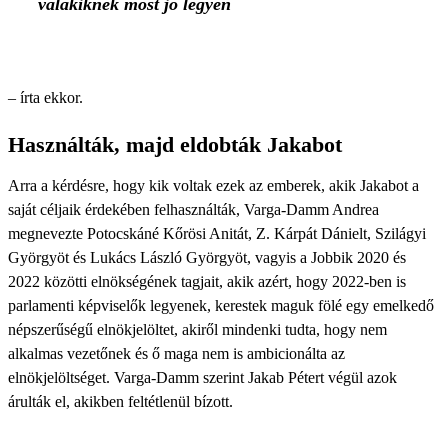
valakiknek most jó legyen
– írta ekkor.
Használták, majd eldobták Jakabot
Arra a kérdésre, hogy kik voltak ezek az emberek, akik Jakabot a
saját céljaik érdekében felhasználták, Varga-Damm Andrea
megnevezte Potocskáné Kőrösi Anitát, Z. Kárpát Dánielt, Szilágyi
Györgyöt és Lukács László Györgyöt, vagyis a Jobbik 2020 és
2022 közötti elnökségének tagjait, akik azért, hogy 2022-ben is
parlamenti képviselők legyenek, kerestek maguk fölé egy emelkedő
népszerűségű elnökjelöltet, akiről mindenki tudta, hogy nem
alkalmas vezetőnek és ő maga nem is ambicionálta az
elnökjelöltséget. Varga-Damm szerint Jakab Pétert végül azok
árulták el, akikben feltétlenül bízott.