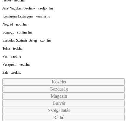
Heves - heol.hu
Jász-Nagykun-Szolnok - szoljon.hu
Komárom-Esztergom - kemma.hu
Nógrád - nool.hu
Somogy - sonline.hu
Szabolcs-Szatmár-Bereg - szon.hu
Tolna - teol.hu
Vas - vaol.hu
Veszprém - veol.hu
Zala - zaol.hu
Közélet
Gazdaság
Magazin
Bulvár
Szolgáltatás
Rádió