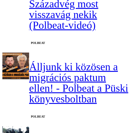
Századvég most
visszavág nekik
(Polbeat-videó)
‎POLBEAT
Álljunk ki közösen a
migrációs paktum
ellen! - Polbeat a Püski
könyvesboltban
‎POLBEAT