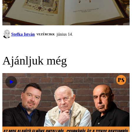
Stefka István
június 14.
VEZÉRCIKK
Ajánljuk még