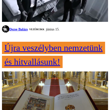
Dezse Balázs
június 15.
VEZÉRCIKK
Újra veszélyben nemzetünk
és hitvallásunk!