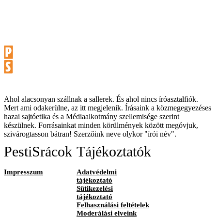
Ahol alacsonyan szállnak a sallerek. És ahol nincs íróasztalfiók.
Mert ami odakerülne, az itt megjelenik. Írásaink a közmegegyezéses
hazai sajtóetika és a Médiaalkotmány szellemisége szerint
készülnek. Forrásainkat minden körülmények között megóvjuk,
szivárogtasson bátran! Szerzőink neve olykor "írói név".
PestiSrácok
Tájékoztatók
Impresszum
Adatvédelmi
tájékoztató
Sütikezelési
tájékoztató
Felhasználási feltételek
Moderálási elveink