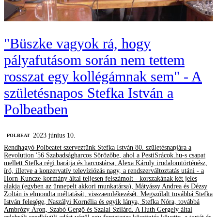
"Büszke vagyok rá, hogy
pályafutásom során nem tettem
rosszat egy kollégámnak sem" - A
születésnapos Stefka István a
Polbeatben
2023 június 10.
‎POLBEAT
Rendhagyó Polbeatet szerveztünk Stefka István 80. születésnapjára a
Revolution '56 Szabadságharcos Sörözőbe, ahol a PestiSrácok.hu-s csapat
mellett Stefka régi barátja és harcostársa, Alexa Károly irodalomtörténész,
író, illetve a konzervatív televíziózás nagy, a rendszerváltoztatás utáni - a
Horn-Kuncze-kormány által teljesen felszámolt - korszakának két jeles
alakja (egyben az ünnepelt akkori munkatársa), Mátyássy Andrea és Dézsy
Zoltán is elmondta méltatását, visszaemlékezését. Megszólalt továbbá Stefka
István felesége, Naszályi Kornélia és egyik lánya, Stefka Nóra, továbbá
Ambrózy Áron, Szabó Gergő és Szalai Szilárd. A Huth Gergely által