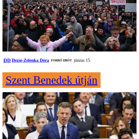
DD
Dezse-Zelenka Dóra
június 15.
FORRÓ DRÓT
Szent Benedek útján