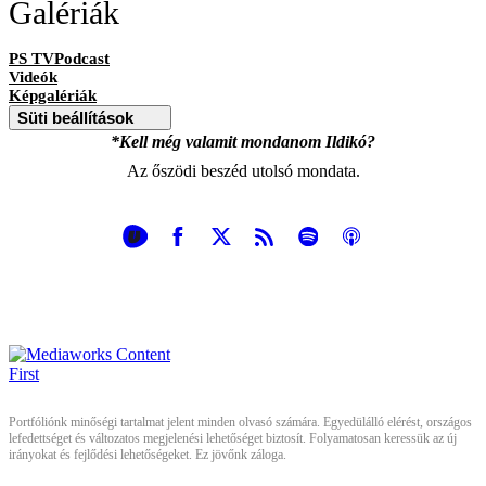
Galériák
PS TVPodcast
Videók
Képgalériák
Süti beállítások
*Kell még valamit mondanom Ildikó?
Az őszödi beszéd utolsó mondata.
Portfóliónk minőségi tartalmat jelent minden olvasó számára. Egyedülálló elérést, országos
lefedettséget és változatos megjelenési lehetőséget biztosít. Folyamatosan keressük az új
irányokat és fejlődési lehetőségeket. Ez jövőnk záloga.