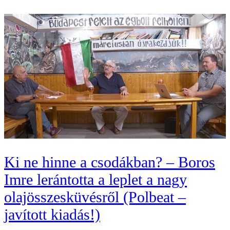
Ki ne hinne a csodákban? – Boros
Imre lerántotta a leplet a nagy
olajösszesküvésről (Polbeat –
javított kiadás!)