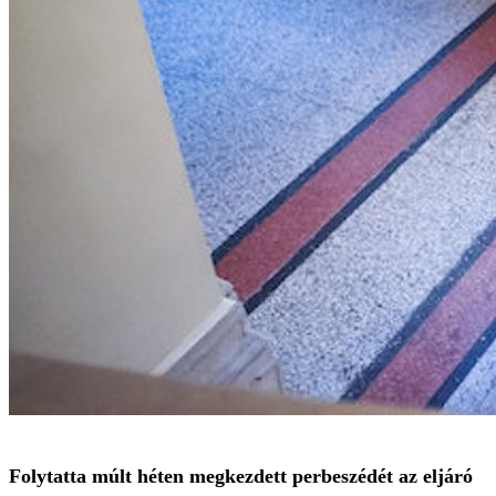
Folytatta múlt héten megkezdett perbeszédét az eljáró