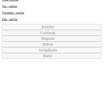
Vas - vaol.hu
Veszprém - veol.hu
Zala - zaol.hu
Közélet
Gazdaság
Magazin
Bulvár
Szolgáltatás
Rádió