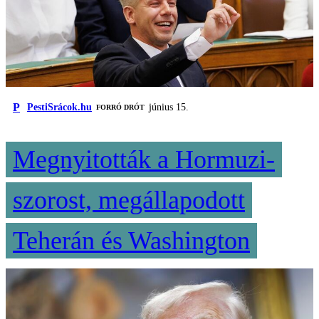
P
PestiSrácok.hu
június 15.
FORRÓ DRÓT
Megnyitották a Hormuzi-
szorost, megállapodott
Teherán és Washington