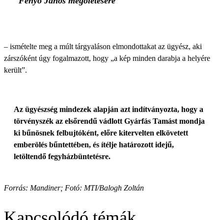
Fenyő János megöletésére
– ismételte meg a múlt tárgyaláson elmondottakat az ügyész, aki
zárszóként úgy fogalmazott, hogy „a kép minden darabja a helyére
került”.
Az ügyészség mindezek alapján azt indítványozta, hogy a
törvényszék az elsőrendű vádlott Gyárfás Tamást mondja
ki bűnösnek felbujtóként, előre kitervelten elkövetett
emberölés bűntettében, és ítélje határozott idejű,
letöltendő fegyházbüntetésre.
Forrás: Mandiner; Fotó: MTI/Balogh Zoltán
Kapcsolódó témák