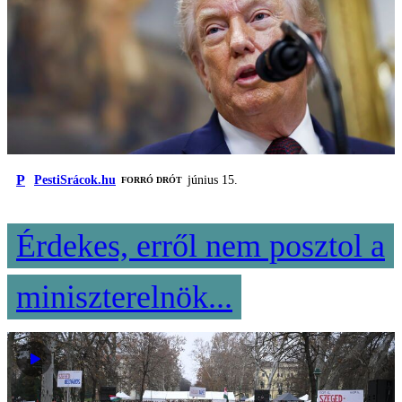
P
PestiSrácok.hu
június 15.
FORRÓ DRÓT
Érdekes, erről nem posztol a
miniszterelnök...