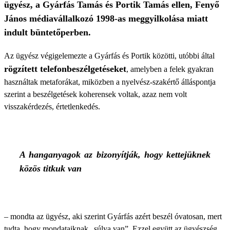
ügyész, a Gyárfás Tamás és Portik Tamás ellen, Fenyő
János médiavállalkozó 1998-as meggyilkolása miatt
indult büntetőperben.
Az ügyész végigelemezte a Gyárfás és Portik közötti, utóbbi által
rögzített telefonbeszélgetéseket
, amelyben a felek gyakran
használtak metaforákat, miközben a nyelvész-szakértő álláspontja
szerint a beszélgetések koherensek voltak, azaz nem volt
visszakérdezés, értetlenkedés.
A hanganyagok az bizonyítják, hogy kettejüknek
közös titkuk van
– mondta az ügyész, aki szerint Gyárfás azért beszél óvatosan, mert
tudta, hogy mondataiknak „súlya van”. Ezzel együtt az ügyészség