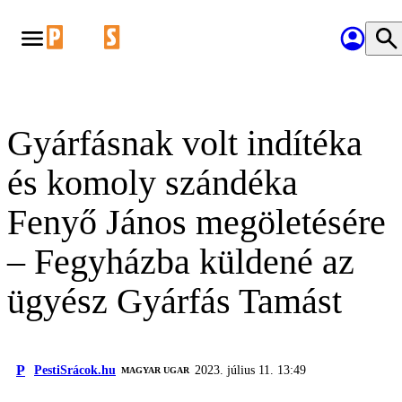
Gyárfásnak volt indítéka
és komoly szándéka
Fenyő János megöletésére
– Fegyházba küldené az
ügyész Gyárfás Tamást
P
PestiSrácok.hu
2023. július 11. 13:49
MAGYAR UGAR