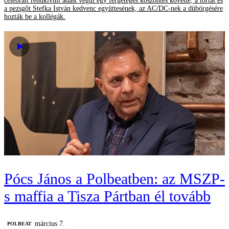
celebrált rendkívüli adást végül egy fergeteges köszöntés követte, a tortát és
a pezsgőt Stefka István kedvenc együttesének, az AC/DC-nek a dübörgésére
hozták be a kollégák.
Pócs János a Polbeatben: az MSZP-
s maffia a Tisza Pártban él tovább
március 7.
‎POLBEAT