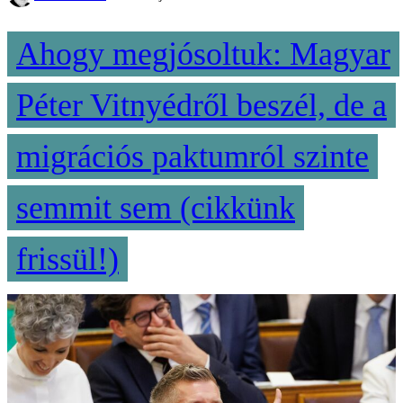
Ahogy megjósoltuk: Magyar
Péter Vitnyédről beszél, de a
migrációs paktumról szinte
semmit sem (cikkünk
frissül!)