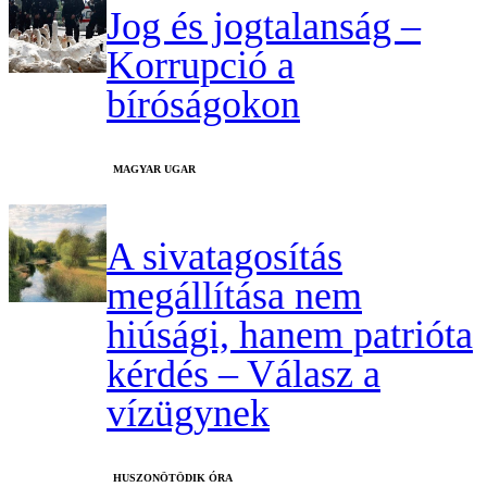
Jog és jogtalanság –
Korrupció a
bíróságokon
MAGYAR UGAR
A sivatagosítás
megállítása nem
hiúsági, hanem patrióta
kérdés – Válasz a
vízügynek
HUSZONÖTÖDIK ÓRA