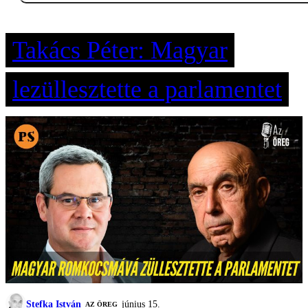
Takács Péter: Magyar
lezüllesztette a parlamentet
Stefka István
június 15.
AZ ÖREG