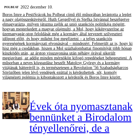
2022 december 10.
‎POLBEAT
Boros Imre a PestiSrácok.hu Polbeat című élő műsorában lerántotta a leplet
a nagy olajösszesküvésről. Huth Gergellyel és Stefka Istvánnal beszélgetve
elmagyarázta, milyen játszma zajlik az unió szankciós politikája mögött,
hogyan mesterkedett a magyar olajmulti, a Mol, hogy kikényszerítse az
üzemanyagár-stop feloldását még a kormány által tervezett szilveszteri
időpont előtt, és hogy miként fog megfizetni – a teljes szankciós
nyereségének kormányzati elvonásával – mindezért. Felmerült az is, hogy ki
hisz még a csodákban, hiszen a Mol százhalombattai finomítóját több hónap
küszködés után, az árstop visszavonása után néhány órával sikerült
megjavítani, az addig minden mérnökön kifogó repedéseket behegeszteni. A
műsorban a neves közgazdász beszélt Matolcsy György és a kormány
vitájának hátteréről is, és természetesen a Revolution '56 Szabadságharcos
Sörözőben jelen lévő vendégek ezúttal is kérdezhettek, sőt, komoly
világnézeti polémia is kibontakozott a kérdezők és Boros Imre között.
Évek óta nyomasztanak
bennünket a Birodalom
tényellenőrei, de a