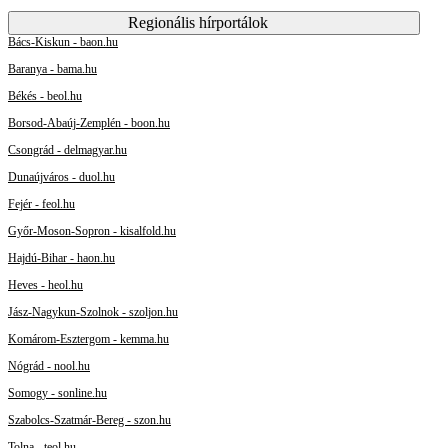
Regionális hírportálok
Bács-Kiskun - baon.hu
Baranya - bama.hu
Békés - beol.hu
Borsod-Abaúj-Zemplén - boon.hu
Csongrád - delmagyar.hu
Dunaújváros - duol.hu
Fejér - feol.hu
Győr-Moson-Sopron - kisalfold.hu
Hajdú-Bihar - haon.hu
Heves - heol.hu
Jász-Nagykun-Szolnok - szoljon.hu
Komárom-Esztergom - kemma.hu
Nógrád - nool.hu
Somogy - sonline.hu
Szabolcs-Szatmár-Bereg - szon.hu
Tolna - teol.hu