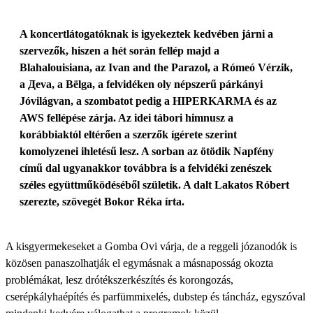
A koncertlátogatóknak is igyekeztek kedvében járni a
szervezők, hiszen a hét során fellép majd a
Blahalouisiana, az Ivan and the Parazol, a Rómeó Vérzik,
a Дeva, a Bëlga, a felvidéken oly népszerű párkányi
Jóvilágvan, a szombatot pedig a HIPERKARMA és az
AWS fellépése zárja. Az idei tábori himnusz a
korábbiaktól eltérően a szerzők ígérete szerint
komolyzenei ihletésű lesz. A sorban az ötödik Napfény
című dal ugyanakkor továbbra is a felvidéki zenészek
széles együttműködéséből születik. A dalt Lakatos Róbert
szerezte, szövegét Bokor Réka írta.
A kisgyermekeseket a Gomba Ovi várja, de a reggeli józanodók is
közösen panaszolhatják el egymásnak a másnaposság okozta
problémákat, lesz drótékszerkészítés és korongozás,
cserépkályhaépítés és parfümmixelés, dubstep és táncház, egyszóval