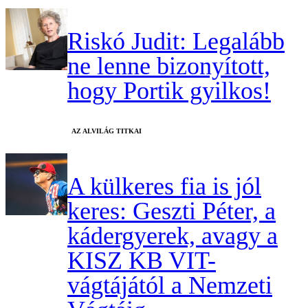
Riskó Judit: Legalább
ne lenne bizonyított,
hogy Portik gyilkos!
AZ ALVILÁG TITKAI
A külkeres fia is jól
keres: Geszti Péter, a
kádergyerek, avagy a
KISZ KB VIT-
vágtájától a Nemzeti