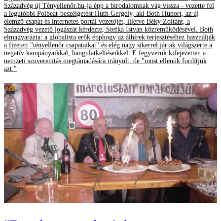
Századvég új Tényellenőr.hu-ja épp a birodalomnak vág vissza - vezette fel
a legutóbbi Polbeat-beszélgetést Huth Gergely, aki Both Hunort, az új
elemző csapat és internetes portál vezetőjét, illetve Béky Zoltánt, a
Századvég vezető jogászát kérdezte, Stefka István közreműködésével. Both
elmagyarázta: a globalista erők épphogy az álhírek terjesztéséhez használják
a fizetett "tényellenőr csapataikat" és elég nagy sikerrel jártak világszerte a
negatív kampányaikkal, hangulatkeltéseikkel. E fegyverük kifejezetten a
nemzeti szuverenitás megtámadására irányult, de "most ellenük fordítjuk
azt."