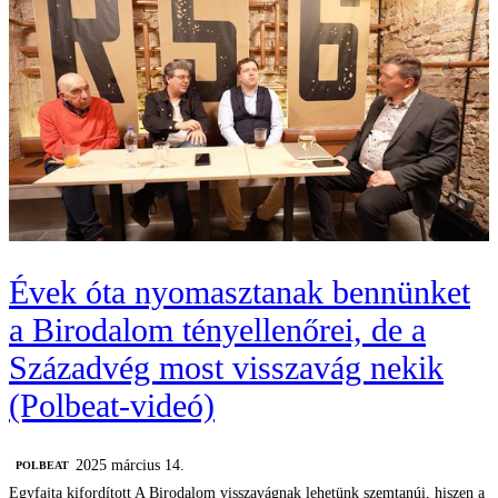
Évek óta nyomasztanak bennünket
a Birodalom tényellenőrei, de a
Századvég most visszavág nekik
(Polbeat-videó)
2025 március 14.
‎POLBEAT
Egyfajta kifordított A Birodalom visszavágnak lehetünk szemtanúi, hiszen a