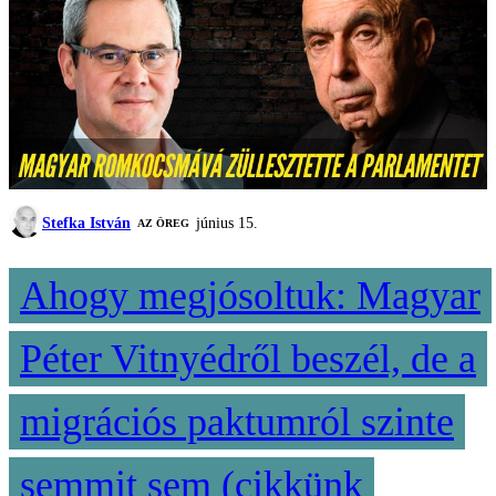
Stefka István
június 15.
AZ ÖREG
Ahogy megjósoltuk: Magyar
Péter Vitnyédről beszél, de a
migrációs paktumról szinte
semmit sem (cikkünk