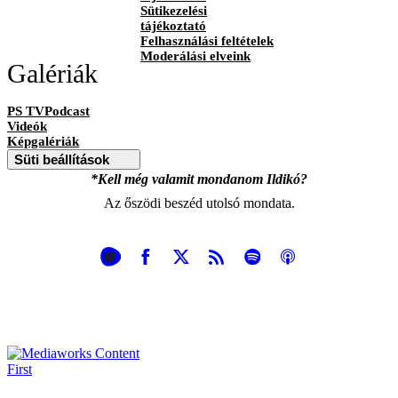
Sütikezelési
tájékoztató
Felhasználási feltételek
Moderálási elveink
Galériák
PS TVPodcast
Videók
Képgalériák
Süti beállítások
*Kell még valamit mondanom Ildikó?
Az őszödi beszéd utolsó mondata.