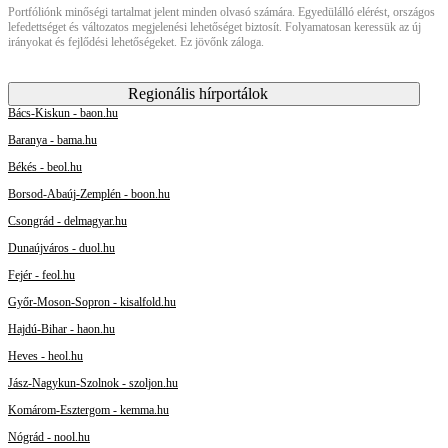
Portfóliónk minőségi tartalmat jelent minden olvasó számára. Egyedülálló elérést, országos
lefedettséget és változatos megjelenési lehetőséget biztosít. Folyamatosan keressük az új
irányokat és fejlődési lehetőségeket. Ez jövőnk záloga.
Regionális hírportálok
Bács-Kiskun - baon.hu
Baranya - bama.hu
Békés - beol.hu
Borsod-Abaúj-Zemplén - boon.hu
Csongrád - delmagyar.hu
Dunaújváros - duol.hu
Fejér - feol.hu
Győr-Moson-Sopron - kisalfold.hu
Hajdú-Bihar - haon.hu
Heves - heol.hu
Jász-Nagykun-Szolnok - szoljon.hu
Komárom-Esztergom - kemma.hu
Nógrád - nool.hu