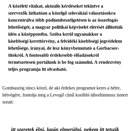
A közéleti vitákat, aktuális kérdéseket tekintve a
szervezők láthatóan a közelgő szlovákiai választásokra
koncentrálva több pódiumbeszélgetésen is az összefogás
lehetőségét, a magyar politikai képviselet elérését állították
idén a középpontba. Szóba kerül ugyanakkor a
kisebbségi kerettörvény, a felvidéki kisebbségi jogvédelem
lehetősége, irányai, de lesz könyvbemutató a Gorbacsov-
titokról. A fontosabb érdekesebb előadásokról
természetesen portálunk is be fog számolni. A rendezvény
teljes programja itt olvasható.
Gombaszög nincs közel, de aki érdekes programot keres a hétre,
hétvégére, fontolja meg a Levegő című korábbi táborhimnusz ismert
sorait:
itt szeretek élni, lazán elmerülni, nekem itt tetszik