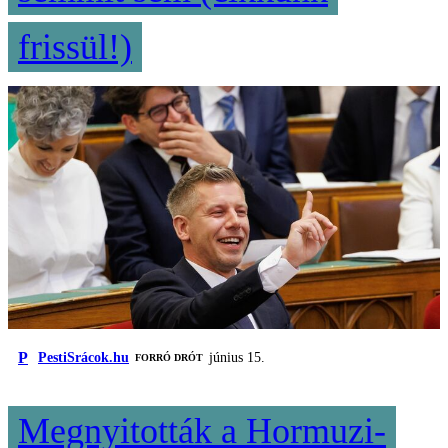
frissül!)
P
PestiSrácok.hu
június 15.
FORRÓ DRÓT
Megnyitották a Hormuzi-