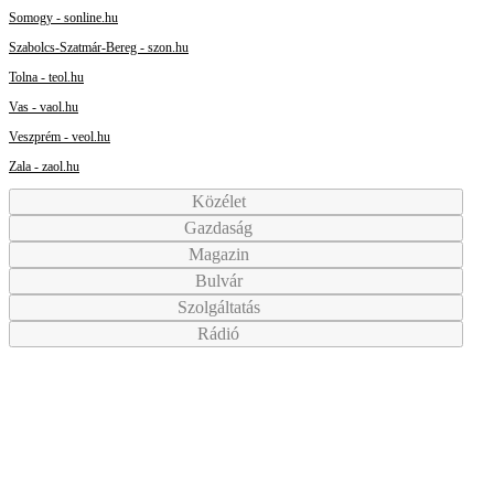
Somogy - sonline.hu
Szabolcs-Szatmár-Bereg - szon.hu
Tolna - teol.hu
Vas - vaol.hu
Veszprém - veol.hu
Zala - zaol.hu
Közélet
Gazdaság
Magazin
Bulvár
Szolgáltatás
Rádió