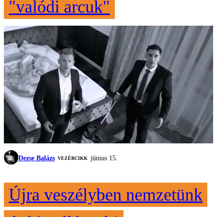
"valódi arcuk"
Dezse Balázs
június 15.
VEZÉRCIKK
Újra veszélyben nemzetünk