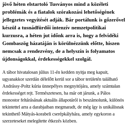
jövő héten elstartoló Tusványos mind a közéleti
problémák és a fiatalok szórakozási lehetőségének
jellegzetes vegyítését adják. Bár portálunk is gőzerővel
készül a tusnádfürdői intenzív nemzetpolitikai
kurzusra, a héten jut időnk arra is, hogy a felvidéki
Gombaszög házatáján is körülnézzünk előtte, hiszen
nemcsak a rendezvény, de a helyszín is folyamatos
újdonságokkal, érdekességekkel szolgál.
A tábor hivatalosan július 11-én kedden nyitja meg kapuit,
ugyanakkor szerdán délelőtt kerül sor a tábor területén található
Andrássy-Poltz kúria ünnepélyes megnyitójára, amely számtalan
érdekességet rejt. Természetesen, ha már ott járunk, a Pálos
monostor feltárásának aktuális állapotáról is beszámolunk, különös
tekintettel arra a darabjaiban megmaradt, de még így is unikálisnak
tekinthető Mátyás-korabeli cserépkályhára, amely egykoron a
szerzeteseket melegítette étkezés közben.