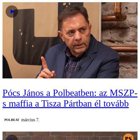
Pócs János a Polbeatben: az MSZP-
s maffia a Tisza Pártban él tovább
március 7.
‎POLBEAT