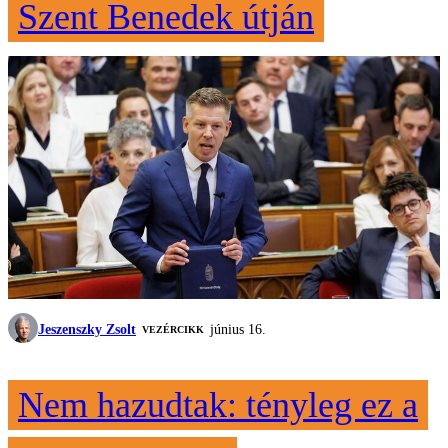
Szent Benedek útján
Jeszenszky Zsolt
június 16.
VEZÉRCIKK
Nem hazudtak: tényleg ez a