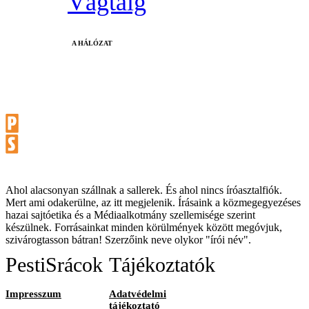
Vágtáig
A HÁLÓZAT
Ahol alacsonyan szállnak a sallerek. És ahol nincs íróasztalfiók.
Mert ami odakerülne, az itt megjelenik. Írásaink a közmegegyezéses
hazai sajtóetika és a Médiaalkotmány szellemisége szerint
készülnek. Forrásainkat minden körülmények között megóvjuk,
szivárogtasson bátran! Szerzőink neve olykor "írói név".
PestiSrácok
Tájékoztatók
Impresszum
Adatvédelmi
tájékoztató