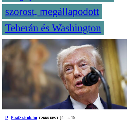
szorost, megállapodott
Teherán és Washington
P
PestiSrácok.hu
június 15.
FORRÓ DRÓT