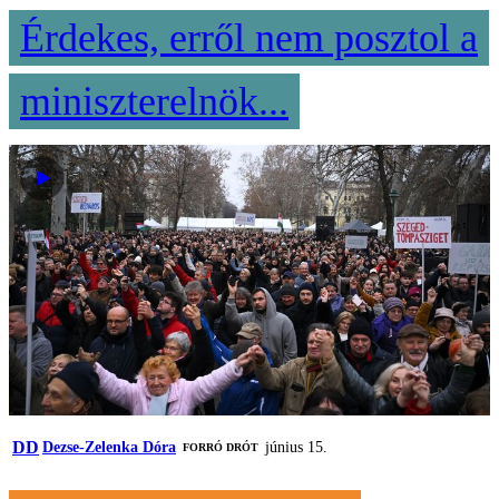
Érdekes, erről nem posztol a
miniszterelnök...
DD
Dezse-Zelenka Dóra
június 15.
FORRÓ DRÓT