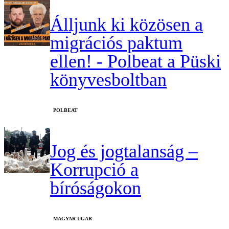
Álljunk ki közösen a
migrációs paktum
ellen! - Polbeat a Püski
könyvesboltban
‎POLBEAT
Jog és jogtalanság –
Korrupció a
bíróságokon
MAGYAR UGAR