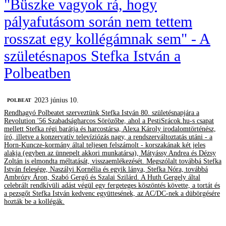
"Büszke vagyok rá, hogy
pályafutásom során nem tettem
rosszat egy kollégámnak sem" - A
születésnapos Stefka István a
Polbeatben
2023 június 10.
‎POLBEAT
Rendhagyó Polbeatet szerveztünk Stefka István 80. születésnapjára a
Revolution '56 Szabadságharcos Sörözőbe, ahol a PestiSrácok.hu-s csapat
mellett Stefka régi barátja és harcostársa, Alexa Károly irodalomtörténész,
író, illetve a konzervatív televíziózás nagy, a rendszerváltoztatás utáni - a
Horn-Kuncze-kormány által teljesen felszámolt - korszakának két jeles
alakja (egyben az ünnepelt akkori munkatársa), Mátyássy Andrea és Dézsy
Zoltán is elmondta méltatását, visszaemlékezését. Megszólalt továbbá Stefka
István felesége, Naszályi Kornélia és egyik lánya, Stefka Nóra, továbbá
Ambrózy Áron, Szabó Gergő és Szalai Szilárd. A Huth Gergely által
celebrált rendkívüli adást végül egy fergeteges köszöntés követte, a tortát és
a pezsgőt Stefka István kedvenc együttesének, az AC/DC-nek a dübörgésére
hozták be a kollégák.