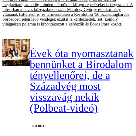
megjavítani, az addig minden mérnökön kifogó repedéseket behegeszteni. A
műsorban a neves közgazdász beszélt Matolcsy György és a kormány
vitájának hátteréről is, és természetesen a Revolution '56 Szabadságharcos
Sörözőben jelen lévő vendégek ezúttal is kérdezhettek, sőt, komoly
világnézeti polémia is kibontakozott a kérdezők és Boros Imre között.
Évek óta nyomasztanak
bennünket a Birodalom
tényellenőrei, de a
Századvég most
visszavág nekik
(Polbeat-videó)
‎POLBEAT