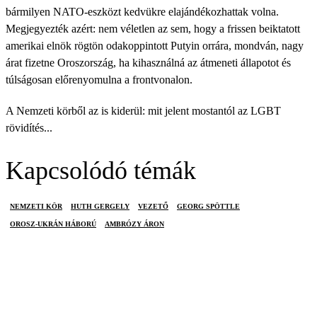
bármilyen NATO-eszközt kedvükre elajándékozhattak volna.
Megjegyezték azért: nem véletlen az sem, hogy a frissen beiktatott
amerikai elnök rögtön odakoppintott Putyin orrára, mondván, nagy
árat fizetne Oroszország, ha kihasználná az átmeneti állapotot és
túlságosan előrenyomulna a frontvonalon.
A Nemzeti körből az is kiderül: mit jelent mostantól az LGBT
rövidítés...
Kapcsolódó témák
NEMZETI KÖR
HUTH GERGELY
VEZETŐ
GEORG SPÖTTLE
OROSZ-UKRÁN HÁBORÚ
AMBRÓZY ÁRON