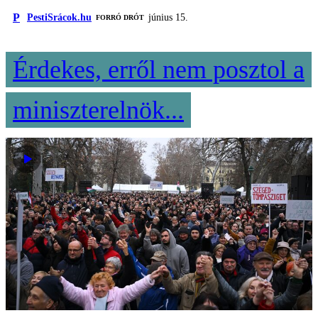
P
PestiSrácok.hu
június 15.
FORRÓ DRÓT
Érdekes, erről nem posztol a
miniszterelnök...