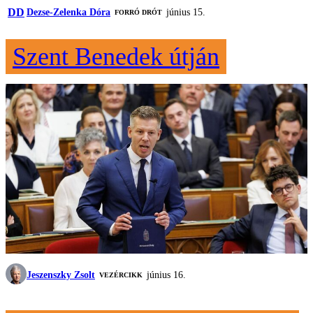
DD
Dezse-Zelenka Dóra
június 15.
FORRÓ DRÓT
Szent Benedek útján
Jeszenszky Zsolt
június 16.
VEZÉRCIKK