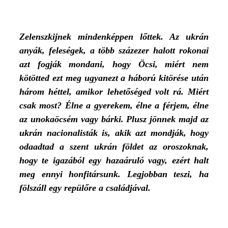
Zelenszkijnek mindenképpen lőttek. Az ukrán
anyák, feleségek, a több százezer halott rokonai
azt fogják mondani, hogy Öcsi, miért nem
kötötted ezt meg ugyanezt a háború kitörése után
három héttel, amikor lehetőséged volt rá. Miért
csak most? Élne a gyerekem, élne a férjem, élne
az unokaöcsém vagy bárki. Plusz jönnek majd az
ukrán nacionalisták is, akik azt mondják, hogy
odaadtad a szent ukrán földet az oroszoknak,
hogy te igazából egy hazaáruló vagy, ezért halt
meg ennyi honfitársunk. Legjobban teszi, ha
fölszáll egy repülőre a családjával.