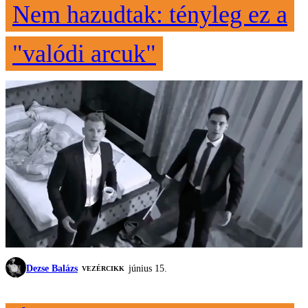
Nem hazudtak: tényleg ez a
"valódi arcuk"
Dezse Balázs
június 15.
VEZÉRCIKK