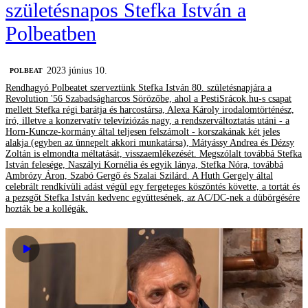
születésnapos Stefka István a
Polbeatben
2023 június 10.
‎POLBEAT
Rendhagyó Polbeatet szerveztünk Stefka István 80. születésnapjára a
Revolution '56 Szabadságharcos Sörözőbe, ahol a PestiSrácok.hu-s csapat
mellett Stefka régi barátja és harcostársa, Alexa Károly irodalomtörténész,
író, illetve a konzervatív televíziózás nagy, a rendszerváltoztatás utáni - a
Horn-Kuncze-kormány által teljesen felszámolt - korszakának két jeles
alakja (egyben az ünnepelt akkori munkatársa), Mátyássy Andrea és Dézsy
Zoltán is elmondta méltatását, visszaemlékezését. Megszólalt továbbá Stefka
István felesége, Naszályi Kornélia és egyik lánya, Stefka Nóra, továbbá
Ambrózy Áron, Szabó Gergő és Szalai Szilárd. A Huth Gergely által
celebrált rendkívüli adást végül egy fergeteges köszöntés követte, a tortát és
a pezsgőt Stefka István kedvenc együttesének, az AC/DC-nek a dübörgésére
hozták be a kollégák.