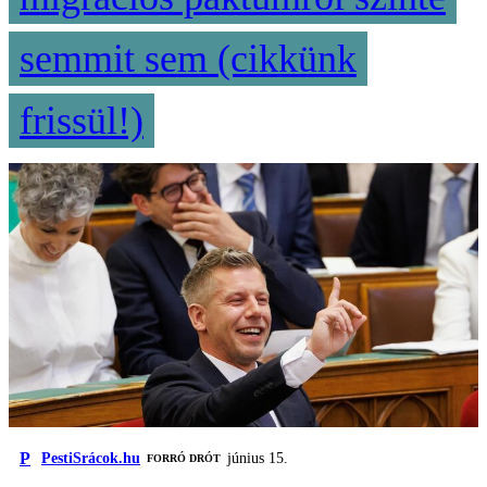
semmit sem (cikkünk
frissül!)
P
PestiSrácok.hu
június 15.
FORRÓ DRÓT