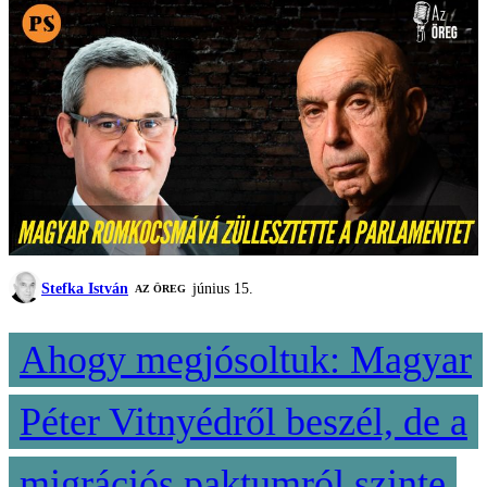
Stefka István
június 15.
AZ ÖREG
Ahogy megjósoltuk: Magyar
Péter Vitnyédről beszél, de a
migrációs paktumról szinte