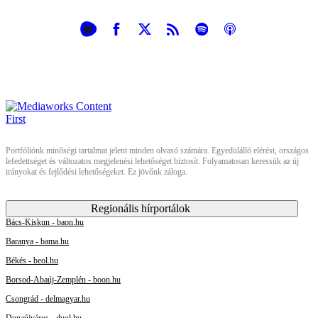
Portfóliónk minőségi tartalmat jelent minden olvasó számára. Egyedülálló elérést, országos
lefedettséget és változatos megjelenési lehetőséget biztosít. Folyamatosan keressük az új
irányokat és fejlődési lehetőségeket. Ez jövőnk záloga.
Regionális hírportálok
Bács-Kiskun - baon.hu
Baranya - bama.hu
Békés - beol.hu
Borsod-Abaúj-Zemplén - boon.hu
Csongrád - delmagyar.hu