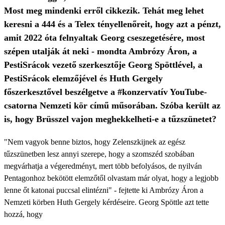
Most meg mindenki erről cikkezik. Tehát meg lehet
keresni a 444 és a Telex tényellenőreit, hogy azt a pénzt,
amit 2022 óta felnyaltak Georg cseszegetésére, most
szépen utalják át neki - mondta Ambrózy Áron, a
PestiSrácok vezető szerkesztője Georg Spöttlével, a
PestiSrácok elemzőjével és Huth Gergely
főszerkesztővel beszélgetve a #konzervatív YouTube-
csatorna Nemzeti kör című műsorában. Szóba került az
is, hogy Brüsszel vajon meghekkelheti-e a tűzszünetet?
"Nem vagyok benne biztos, hogy Zelenszkijnek az egész
tűzszünetben lesz annyi szerepe, hogy a szomszéd szobában
megvárhatja a végeredményt, mert több befolyásos, de nyilván
Pentagonhoz bekötött elemzőtől olvastam már olyat, hogy a legjobb
lenne őt katonai puccsal elintézni" - fejtette ki Ambrózy Áron a
Nemzeti körben Huth Gergely kérdéseire. Georg Spöttle azt tette
hozzá, hogy