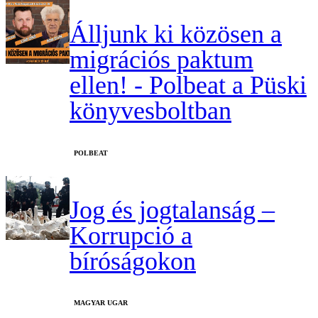
Álljunk ki közösen a
migrációs paktum
ellen! - Polbeat a Püski
könyvesboltban
‎POLBEAT
Jog és jogtalanság –
Korrupció a
bíróságokon
MAGYAR UGAR