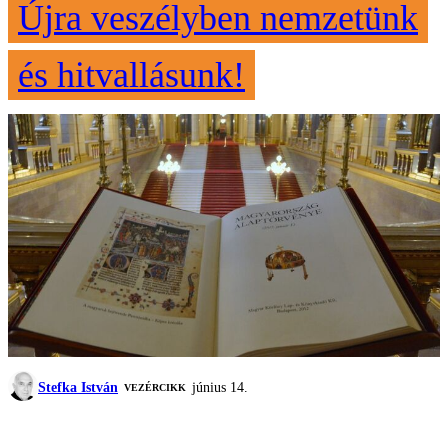
Újra veszélyben nemzetünk
és hitvallásunk!
Stefka István
június 14.
VEZÉRCIKK