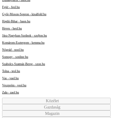
Dunaújváros - duol.hu
Fejér - feol.hu
Győr-Moson-Sopron - kisalfold.hu
Hajdú-Bihar - haon.hu
Heves - heol.hu
Jász-Nagykun-Szolnok - szoljon.hu
Komárom-Esztergom - kemma.hu
Nógrád - nool.hu
Somogy - sonline.hu
Szabolcs-Szatmár-Bereg - szon.hu
Tolna - teol.hu
Vas - vaol.hu
Veszprém - veol.hu
Zala - zaol.hu
Közélet
Gazdaság
Magazin