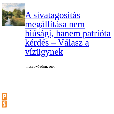
A sivatagosítás
megállítása nem
hiúsági, hanem patrióta
kérdés – Válasz a
vízügynek
HUSZONÖTÖDIK ÓRA