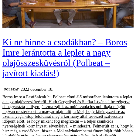
Ki ne hinne a csodákban? – Boros
Imre lerántotta a leplet a nagy
olajösszesküvésről (Polbeat –
javított kiadás!)
2022 december 10.
‎POLBEAT
Boros Imre a PestiSrácok.hu Polbeat című élő műsorában lerántotta a leplet
a nagy olajösszesküvésről. Huth Gergellyel és Stefka Istvánnal beszélgetve
elmagyarázta, milyen játszma zajlik az unió szankciós politikája mögött,
hogyan mesterkedett a magyar olajmulti, a Mol, hogy kikényszerítse az
üzemanyagár-stop feloldását még a kormány által tervezett szilveszteri
időpont előtt, és hogy miként fog megfizetni – a teljes szankciós
nyereségének kormányzati elvonásával – mindezért. Felmerült az is, hogy ki
hisz még a csodákban, hiszen a Mol százhalombattai finomítóját több hónap
küszködés után, az árstop visszavonása után néhány órával sikerült