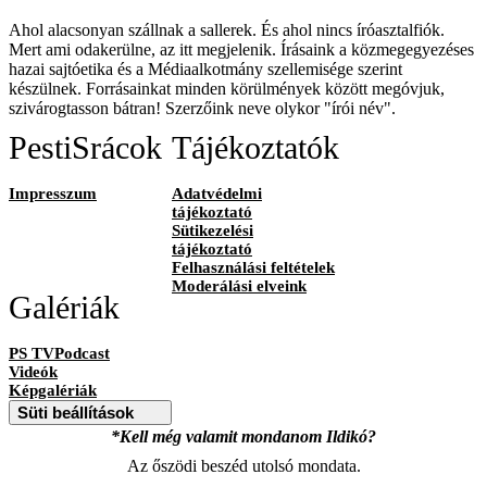
Ahol alacsonyan szállnak a sallerek. És ahol nincs íróasztalfiók.
Mert ami odakerülne, az itt megjelenik. Írásaink a közmegegyezéses
hazai sajtóetika és a Médiaalkotmány szellemisége szerint
készülnek. Forrásainkat minden körülmények között megóvjuk,
szivárogtasson bátran! Szerzőink neve olykor "írói név".
PestiSrácok
Tájékoztatók
Impresszum
Adatvédelmi
tájékoztató
Sütikezelési
tájékoztató
Felhasználási feltételek
Moderálási elveink
Galériák
PS TVPodcast
Videók
Képgalériák
Süti beállítások
*Kell még valamit mondanom Ildikó?
Az őszödi beszéd utolsó mondata.