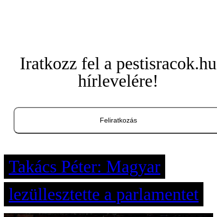
Iratkozz fel a pestisracok.hu
hírlevelére!
Feliratkozás
Takács Péter: Magyar
lezüllesztette a parlamentet