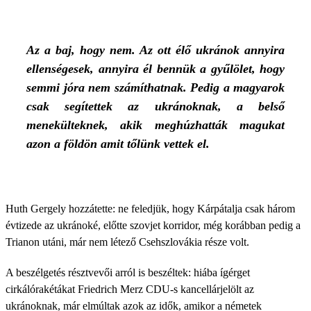
Az a baj, hogy nem. Az ott élő ukránok annyira
ellenségesek, annyira él bennük a gyűlölet, hogy
semmi jóra nem számíthatnak. Pedig a magyarok
csak segítettek az ukránoknak, a belső
menekülteknek, akik meghúzhatták magukat
azon a földön amit tőlünk vettek el.
Huth Gergely hozzátette: ne feledjük, hogy Kárpátalja csak három
évtizede az ukránoké, előtte szovjet korridor, még korábban pedig a
Trianon utáni, már nem létező Csehszlovákia része volt.
A beszélgetés résztvevői arról is beszéltek: hiába ígérget
cirkálórakétákat Friedrich Merz CDU-s kancellárjelölt az
ukránoknak, már elmúltak azok az idők, amikor a németek