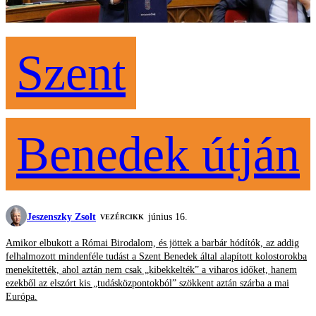
Szent
Benedek útján
Jeszenszky Zsolt
június 16.
VEZÉRCIKK
Amikor elbukott a Római Birodalom, és jöttek a barbár hódítók, az addig
felhalmozott mindenféle tudást a Szent Benedek által alapított kolostorokba
menekítették, ahol aztán nem csak „kibekkelték” a viharos időket, hanem
ezekből az elszórt kis „tudásközpontokból” szökkent aztán szárba a mai
Európa.