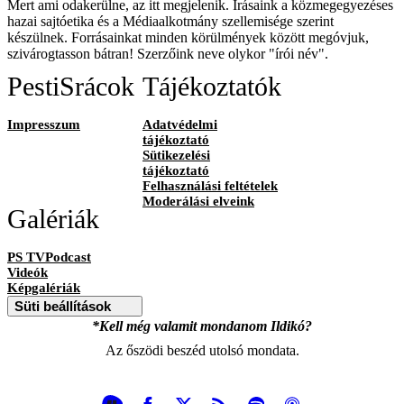
Mert ami odakerülne, az itt megjelenik. Írásaink a közmegegyezéses
hazai sajtóetika és a Médiaalkotmány szellemisége szerint
készülnek. Forrásainkat minden körülmények között megóvjuk,
szivárogtasson bátran! Szerzőink neve olykor "írói név".
PestiSrácok
Tájékoztatók
Impresszum
Adatvédelmi
tájékoztató
Sütikezelési
tájékoztató
Felhasználási feltételek
Moderálási elveink
Galériák
PS TVPodcast
Videók
Képgalériák
Süti beállítások
*Kell még valamit mondanom Ildikó?
Az őszödi beszéd utolsó mondata.