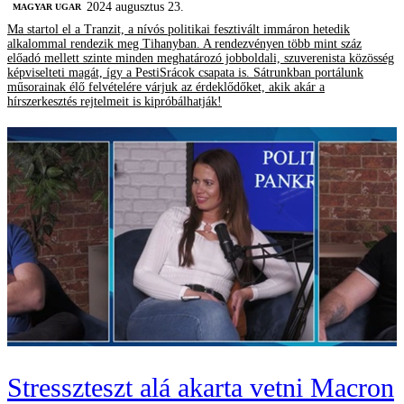
2024 augusztus 23.
MAGYAR UGAR
Ma startol el a Tranzit, a nívós politikai fesztivált immáron hetedik
alkalommal rendezik meg Tihanyban. A rendezvényen több mint száz
előadó mellett szinte minden meghatározó jobboldali, szuverenista közösség
képviselteti magát, így a PestiSrácok csapata is. Sátrunkban portálunk
műsorainak élő felvételére várjuk az érdeklődőket, akik akár a
hírszerkesztés rejtelmeit is kipróbálhatják!
Stresszteszt alá akarta vetni Macron