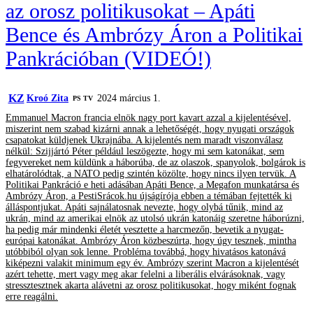
az orosz politikusokat – Apáti
Bence és Ambrózy Áron a Politikai
Pankrációban (VIDEÓ!)
KZ
Kroó Zita
2024 március 1.
PS TV
Emmanuel Macron francia elnök nagy port kavart azzal a kijelentésével,
miszerint nem szabad kizárni annak a lehetőségét, hogy nyugati országok
csapatokat küldjenek Ukrajnába. A kijelentés nem maradt viszonválasz
nélkül: Szijjártó Péter például leszögezte, hogy mi sem katonákat, sem
fegyvereket nem küldünk a háborúba, de az olaszok, spanyolok, bolgárok is
elhatárolódtak, a NATO pedig szintén közölte, hogy nincs ilyen tervük. A
Politikai Pankráció e heti adásában Apáti Bence, a Megafon munkatársa és
Ambrózy Áron, a PestiSrácok.hu újságírója ebben a témában fejtették ki
álláspontjukat. Apáti sajnálatosnak nevezte, hogy olybá tűnik, mind az
ukrán, mind az amerikai elnök az utolsó ukrán katonáig szeretne háborúzni,
ha pedig már mindenki életét vesztette a harcmezőn, bevetik a nyugat-
európai katonákat. Ambrózy Áron közbeszúrta, hogy úgy tesznek, mintha
utóbbiból olyan sok lenne. Probléma továbbá, hogy hivatásos katonává
kiképezni valakit minimum egy év. Ambrózy szerint Macron a kijelentését
azért tehette, mert vagy meg akar felelni a liberális elvárásoknak, vagy
stressztesztnek akarta alávetni az orosz politikusokat, hogy miként fognak
erre reagálni.