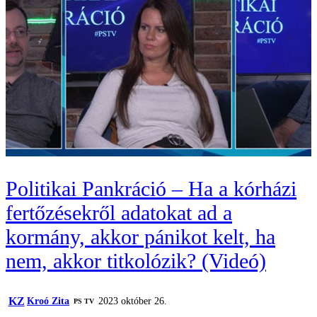
Politikai Pankráció – Ha a kórházi
fertőzésekről adatokat ad a
kormány, akkor pánikot kelt, ha
nem, akkor titkolózik? (Videó)
KZ
Kroó Zita
2023 október 26.
PS TV