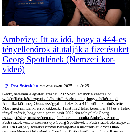
Ambrózy: Itt az idő, hogy a 444-es
tényellenőrök átutalják a fizetésüket
Georg Spöttlének (Nemzeti kör-
videó)
P
PestiSrácok.hu
2025 január 25.
MAGYAR UGAR
Georg hatalmas elégtételt érezhet: 2022-ben. amikor elkezdték őt
szakértőként kérdezgetni a háborúról és elmondta, hogy a békét majd
Amerika köti meg Oroszországgal, a Telex és a 444 őrültnek minősítette.
Most meg mindenki erről cikkezik. Tehát meg lehet keresni a 444 és a Telex
tényellenőreit, hogy azt a pénzt, amit 2022 óta felnyaltak Georg
cseszegetésére, most szépen utalják át neki - mondta Ambrózy Áron, a
PestiSrácok vezető szerkesztője Georg Spöttlével, a PestiSrácok elemzőjével
és Huth Gergely főszerkesztővel beszélgetve a #konzervatív YouTube-
csatorna Nemzeti kör című műsorában. Szóba került az is, hogy Brüsszel