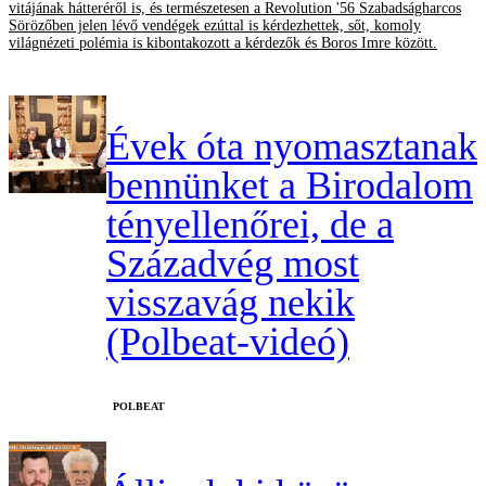
vitájának hátteréről is, és természetesen a Revolution '56 Szabadságharcos
Sörözőben jelen lévő vendégek ezúttal is kérdezhettek, sőt, komoly
világnézeti polémia is kibontakozott a kérdezők és Boros Imre között.
Évek óta nyomasztanak
bennünket a Birodalom
tényellenőrei, de a
Századvég most
visszavág nekik
(Polbeat-videó)
‎POLBEAT