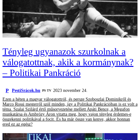
Tényleg ugyanazok szurkolnak a
válogatottnak, akik a kormánynak?
– Politikai Pankráció
P
PestiSrácok.hu
2023 november 24.
PS TV
Ezen a héten a magyar válogatottról, és persze Szoboszlai Dominikről és
Marco Rossi mesterről szól minden, így a Politikai Pankrációban is ez volt a
téma. Szalai Szilárd értő műsorvezetése mellett Apáti Bence, a Megafon
munkatársa és Ambrózy Áron vitatta meg, hogy vajon tényleg érdemes-e
összekenni politikával a focit. És ha már össze van kenve, akkor honnan
ered ez az egész?