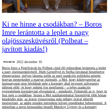
Ki ne hinne a csodákban? – Boros
Imre lerántotta a leplet a nagy
olajösszesküvésről (Polbeat –
javított kiadás!)
2022 december 10.
‎POLBEAT
Boros Imre a PestiSrácok.hu Polbeat című élő műsorában lerántotta a leplet
a nagy olajösszesküvésről. Huth Gergellyel és Stefka Istvánnal beszélgetve
elmagyarázta, milyen játszma zajlik az unió szankciós politikája mögött,
hogyan mesterkedett a magyar olajmulti, a Mol, hogy kikényszerítse az
üzemanyagár-stop feloldását még a kormány által tervezett szilveszteri
időpont előtt, és hogy miként fog megfizetni – a teljes szankciós
nyereségének kormányzati elvonásával – mindezért. Felmerült az is, hogy ki
hisz még a csodákban, hiszen a Mol százhalombattai finomítóját több hónap
küszködés után, az árstop visszavonása után néhány órával sikerült
megjavítani, az addig minden mérnökön kifogó repedéseket behegeszteni. A
műsorban a neves közgazdász beszélt Matolcsy György és a kormány