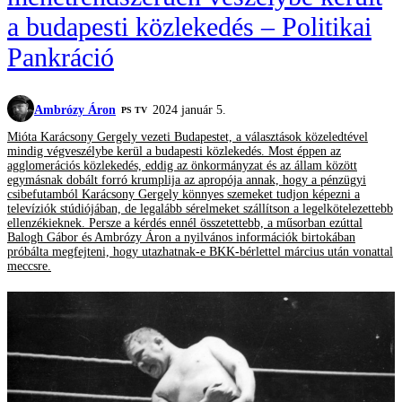
a budapesti közlekedés – Politikai
Pankráció
Ambrózy Áron
2024 január 5.
PS TV
Mióta Karácsony Gergely vezeti Budapestet, a választások közeledtével
mindig végveszélybe kerül a budapesti közlekedés. Most éppen az
agglomerációs közlekedés, eddig az önkormányzat és az állam között
egymásnak dobált forró krumplija az apropója annak, hogy a pénzügyi
csibefutamból Karácsony Gergely könnyes szemeket tudjon képezni a
televíziók stúdiójában, de legalább sérelmeket szállítson a legelkötelezettebb
ellenzékieknek. Persze a kérdés ennél összetettebb, a műsorban ezúttal
Balogh Gábor és Ambrózy Áron a nyilvános információk birtokában
próbálta megfejteni, hogy utazhatnak-e BKK-bérlettel március után vonattal
meccsre.