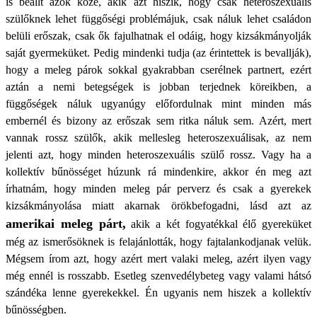
is beállt azok közé, akik azt hiszik, hogy csak heteroszexuális
szülőknek lehet függőségi problémájuk, csak náluk lehet családon
belüli erőszak, csak ők fajulhatnak el odáig, hogy kizsákmányolják
saját gyermeküket. Pedig mindenki tudja (az érintettek is bevallják),
hogy a meleg párok sokkal gyakrabban cserélnek partnert, ezért
aztán a nemi betegségek is jobban terjednek köreikben, a
függőségek náluk ugyanúgy előfordulnak mint minden más
embernél és bizony az erőszak sem ritka náluk sem. Azért, mert
vannak rossz szülők, akik mellesleg heteroszexuálisak, az nem
jelenti azt, hogy minden heteroszexuális szülő rossz. Vagy ha a
kollektív bűnösséget húzunk rá mindenkire, akkor én meg azt
írhatnám, hogy minden meleg pár perverz és csak a gyerekek
kizsákmányolása miatt akarnak örökbefogadni, lásd azt az
amerikai meleg párt,
akik a két fogyatékkal élő gyereküket
még az ismerősöknek is felajánlották, hogy fajtalankodjanak velük.
Mégsem írom azt, hogy azért mert valaki meleg, azért ilyen vagy
még ennél is rosszabb. Esetleg szenvedélybeteg vagy valami hátsó
szándéka lenne gyerekekkel. Én ugyanis nem hiszek a kollektív
bűnösségben.