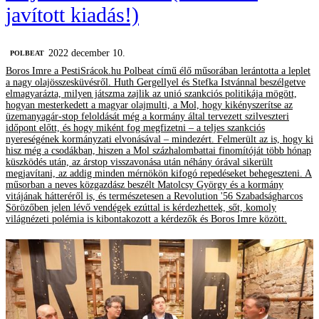
javított kiadás!)
2022 december 10.
‎POLBEAT
Boros Imre a PestiSrácok.hu Polbeat című élő műsorában lerántotta a leplet
a nagy olajösszesküvésről. Huth Gergellyel és Stefka Istvánnal beszélgetve
elmagyarázta, milyen játszma zajlik az unió szankciós politikája mögött,
hogyan mesterkedett a magyar olajmulti, a Mol, hogy kikényszerítse az
üzemanyagár-stop feloldását még a kormány által tervezett szilveszteri
időpont előtt, és hogy miként fog megfizetni – a teljes szankciós
nyereségének kormányzati elvonásával – mindezért. Felmerült az is, hogy ki
hisz még a csodákban, hiszen a Mol százhalombattai finomítóját több hónap
küszködés után, az árstop visszavonása után néhány órával sikerült
megjavítani, az addig minden mérnökön kifogó repedéseket behegeszteni. A
műsorban a neves közgazdász beszélt Matolcsy György és a kormány
vitájának hátteréről is, és természetesen a Revolution '56 Szabadságharcos
Sörözőben jelen lévő vendégek ezúttal is kérdezhettek, sőt, komoly
világnézeti polémia is kibontakozott a kérdezők és Boros Imre között.