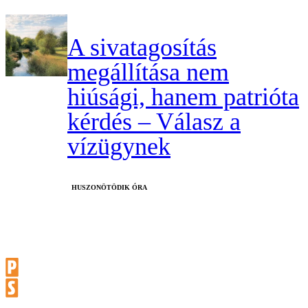
A sivatagosítás
megállítása nem
hiúsági, hanem patrióta
kérdés – Válasz a
vízügynek
HUSZONÖTÖDIK ÓRA