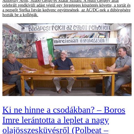
Ambrózy Áron, Szabó Gergő és Szalai Szilárd. A Huth Gergely által
celebrált rendkívüli adást végül egy fergeteges köszöntés követte, a tortát és
a pezsgőt Stefka István kedvenc együttesének, az AC/DC-nek a dübörgésére
hozták be a kollégák.
Ki ne hinne a csodákban? – Boros
Imre lerántotta a leplet a nagy
olajösszesküvésről (Polbeat –