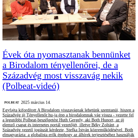
Évek óta nyomasztanak bennünket
a Birodalom tényellenőrei, de a
Századvég most visszavág nekik
(Polbeat-videó)
2025 március 14.
‎POLBEAT
Egyfajta kifordított A Birodalom visszavágnak lehetünk szemtanúi, hiszen a
Századvég új Tényellenőr.hu-ja épp a birodalomnak vág vissza - vezette fel
a legutóbbi Polbeat-beszélgetést Huth Gergely, aki Both Hunort, az új
elemző csapat és internetes portál vezetőjét, illetve Béky Zoltánt, a
Századvég vezető jogászát kérdezte, Stefka István közreműködésével. Both
elmagyarázta: a globalista erők épphogy az álhírek terjesztéséhez használják