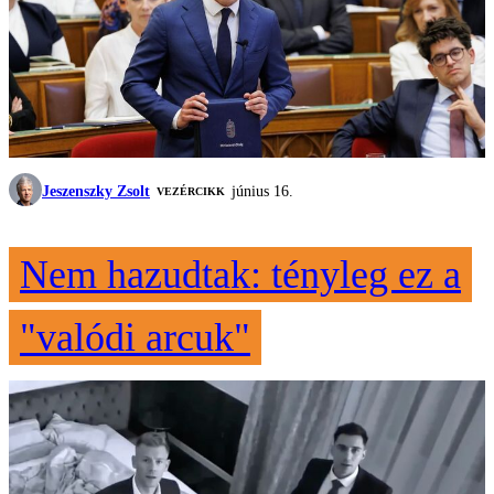
Jeszenszky Zsolt
június 16.
VEZÉRCIKK
Nem hazudtak: tényleg ez a
"valódi arcuk"