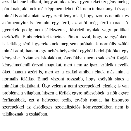
azzal kellene indítani, hogy adjuk az árva gyerekeket szegény meleg
pároknak, akiknek másképp nem lehet. Ők nem tudnak anyai és apa
mintát is adni amiatt az egyszerű tény miatt, hogy azonos neműek és
akármennyire is feminin egy férfi, az attól még férfi marad. A
gyerekek pedig nem játékszerek, kísérleti nyulak vagy politikai
eszközök. Emberéleteket tehetnek tönkre azzal, hogy az egyébként
is lelkileg sérült gyerekeknek meg sem próbálnak normális szülői
mintát adni, hanem egy nehéz helyzetből egyből bedobják őket egy
kényesbe. Aztán az iskolákban, óvodákban nem csak azért fogják
kényelmetlenül érezni magukat, mert nem az igazi szüleik nevelik
őket, hanem azért is, mert az a család amiben élnek más mint a
normális felállás. Ennél viszont rosszabb, hogy esélyük sincs a
mintákat elsajátítani. Úgy vélem a nemi szerepekkel jelenleg is van
probléma a világban, hiszen a férfiak egyre nőiesebbek, a nők egyre
férfiasabbak, ezt a helyzetet pedig tovább rontja, ha bizonyos
szerepekkel az elsődleges szocializációs környezetükben nem is
találkoznak: a családban.