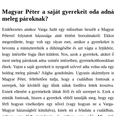
Magyar Péter a saját gyerekeit oda adná
meleg pároknak?
Emlékezetes amikor Varga Judit egy műsorban beszélt a Magyar
Péterrel folytatott házassága alatt történt borzalmakról. Ekkor
megemlítette, hogy volt egy olyan eset, amikor a gyerekeket is
bevonta a miniszterelnök a dühöngésébe és azt vágta a fejükhöz,
hogy intézetbe fogja őket küldeni. Nos, azok a gyerekek, akiket ő
most meleg pároknak adna szintén intézetben, gyermekotthonokban
élnek. Vajon a saját gyerekeit is nyugodt szívvel adta volna oda egy
boldog meleg párnak? Aligha gondolnám. Ugyanis akármilyen is
Magyar Péter, feltehetően tudja, hogy a családban fontosak a
szerepek, bár kívülről úgy tűnik náluk fordítva lettek leosztva.
Ennek ellenére a gyermekeik láttak férfi és női szerepet is. Ezek a
minták fontosak, hiszen a gyerekek ebből tanulják meg, hogy egy
férfi hogyan viselkedjen egy nővel (vagy hogyan ne a Varga-
Magyar házasságból kiindulva), kinek mi a feladata a családban,