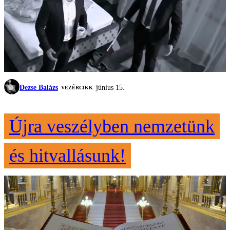
Dezse Balázs
június 15.
VEZÉRCIKK
Újra veszélyben nemzetünk
és hitvallásunk!