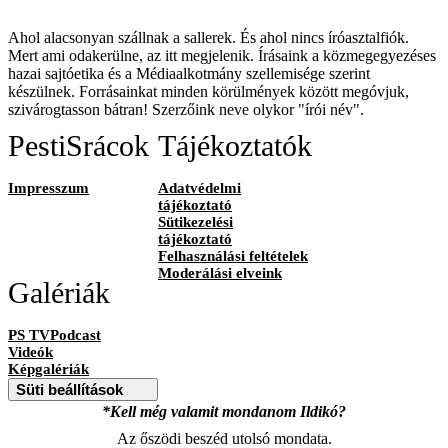
Ahol alacsonyan szállnak a sallerek. És ahol nincs íróasztalfiók.
Mert ami odakerülne, az itt megjelenik. Írásaink a közmegegyezéses
hazai sajtóetika és a Médiaalkotmány szellemisége szerint
készülnek. Forrásainkat minden körülmények között megóvjuk,
szivárogtasson bátran! Szerzőink neve olykor "írói név".
PestiSrácok
Tájékoztatók
Impresszum
Adatvédelmi
tájékoztató
Sütikezelési
tájékoztató
Felhasználási feltételek
Moderálási elveink
Galériák
PS TVPodcast
Videók
Képgalériák
Süti beállítások
*Kell még valamit mondanom Ildikó?
Az őszödi beszéd utolsó mondata.