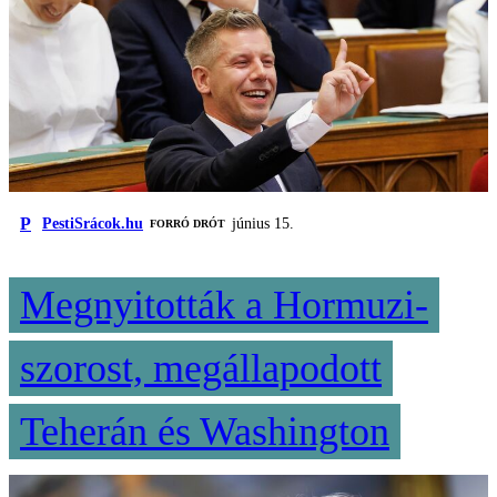
P
PestiSrácok.hu
június 15.
FORRÓ DRÓT
Megnyitották a Hormuzi-
szorost, megállapodott
Teherán és Washington