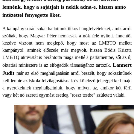
lennénk, hogy a sajátjait is nekik adná-e, hiszen anno
intézettel fenyegette őket.
A kampány során sokat hallottunk titkos hangfelvételeket, amik arról
szóltak, hogy Magyar Péter nem csak a nők felé nyitott. Innentől
kezdve viszont nem meglepő, hogy most az LMBTQ mellett
kampányol, aminek előszele már megvolt, hiszen Bódis Kriszta
LMBTQ aktivistát is berántotta maga mellé a parlamentbe, sőt az új
Lannert
oktatási minisztere is az elfogadók társaságához tartozik.
Judit
már az első meghallgatásán arról beszélt, hogy sokszínűnek
kell lennie az iskola felvilágosításnak és kötelező jelleggel kell majd
a gyerekeknek meghallgatniuk, hogy milyen az, amikor két férfi
vagy két nő szereti egymást esetleg "rossz testbe" született valaki.