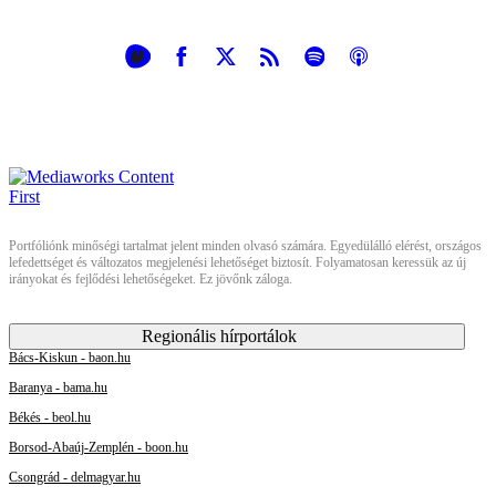
Portfóliónk minőségi tartalmat jelent minden olvasó számára. Egyedülálló elérést, országos
lefedettséget és változatos megjelenési lehetőséget biztosít. Folyamatosan keressük az új
irányokat és fejlődési lehetőségeket. Ez jövőnk záloga.
Regionális hírportálok
Bács-Kiskun - baon.hu
Baranya - bama.hu
Békés - beol.hu
Borsod-Abaúj-Zemplén - boon.hu
Csongrád - delmagyar.hu