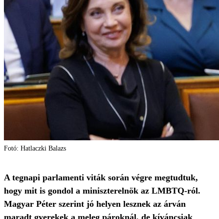
Fotó: Hatlaczki Balazs
A tegnapi parlamenti viták során végre megtudtuk,
hogy mit is gondol a miniszterelnök az LMBTQ-ról.
Magyar Péter szerint jó helyen lesznek az árván
maradt gyerekek a meleg pároknál, de kíváncsiak