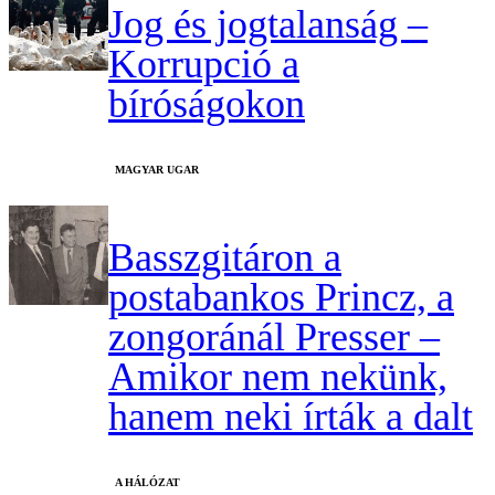
Jog és jogtalanság –
Korrupció a
bíróságokon
MAGYAR UGAR
Basszgitáron a
postabankos Princz, a
zongoránál Presser –
Amikor nem nekünk,
hanem neki írták a dalt
A HÁLÓZAT