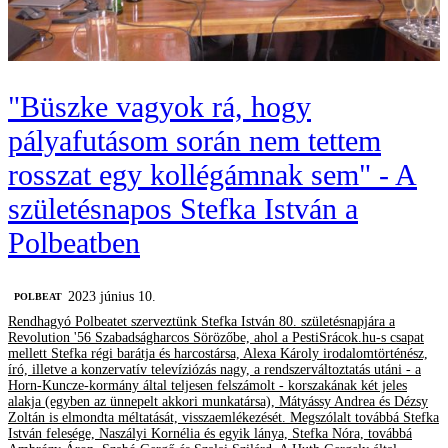
"Büszke vagyok rá, hogy
pályafutásom során nem tettem
rosszat egy kollégámnak sem" - A
születésnapos Stefka István a
Polbeatben
2023 június 10.
‎POLBEAT
Rendhagyó Polbeatet szerveztünk Stefka István 80. születésnapjára a
Revolution '56 Szabadságharcos Sörözőbe, ahol a PestiSrácok.hu-s csapat
mellett Stefka régi barátja és harcostársa, Alexa Károly irodalomtörténész,
író, illetve a konzervatív televíziózás nagy, a rendszerváltoztatás utáni - a
Horn-Kuncze-kormány által teljesen felszámolt - korszakának két jeles
alakja (egyben az ünnepelt akkori munkatársa), Mátyássy Andrea és Dézsy
Zoltán is elmondta méltatását, visszaemlékezését. Megszólalt továbbá Stefka
István felesége, Naszályi Kornélia és egyik lánya, Stefka Nóra, továbbá