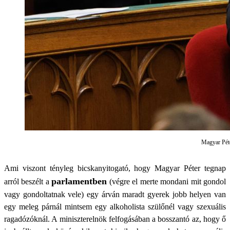
Magyar Péte
Ami viszont tényleg bicskanyitogató, hogy Magyar Péter tegnap
parlamentben
arról beszélt a
(végre el merte mondani mit gondol
vagy gondoltatnak vele) egy árván maradt gyerek jobb helyen van
egy meleg párnál mintsem egy alkoholista szülőnél vagy szexuális
ragadózóknál. A miniszterelnök felfogásában a bosszantó az, hogy ő