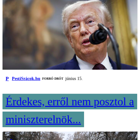
P
PestiSrácok.hu
június 15.
FORRÓ DRÓT
Érdekes, erről nem posztol a
miniszterelnök...