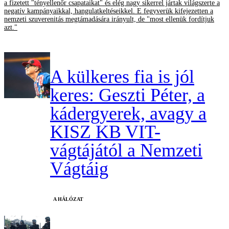
a fizetett "tényellenőr csapataikat" és elég nagy sikerrel jártak világszerte a
negatív kampányaikkal, hangulatkeltéseikkel. E fegyverük kifejezetten a
nemzeti szuverenitás megtámadására irányult, de "most ellenük fordítjuk
azt."
A külkeres fia is jól
keres: Geszti Péter, a
kádergyerek, avagy a
KISZ KB VIT-
vágtájától a Nemzeti
Vágtáig
A HÁLÓZAT