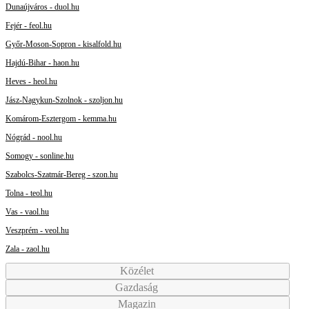
Dunaújváros - duol.hu
Fejér - feol.hu
Győr-Moson-Sopron - kisalfold.hu
Hajdú-Bihar - haon.hu
Heves - heol.hu
Jász-Nagykun-Szolnok - szoljon.hu
Komárom-Esztergom - kemma.hu
Nógrád - nool.hu
Somogy - sonline.hu
Szabolcs-Szatmár-Bereg - szon.hu
Tolna - teol.hu
Vas - vaol.hu
Veszprém - veol.hu
Zala - zaol.hu
Közélet
Gazdaság
Magazin