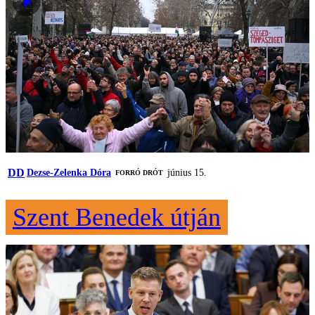
DD
Dezse-Zelenka Dóra
június 15.
FORRÓ DRÓT
Szent Benedek útján