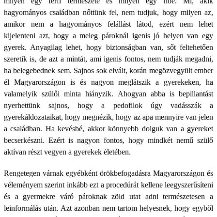
milyen egy férfi természete és milyen egy nőé. Mi, akik
hagyományos családban nőttünk fel, nem tudjuk, hogy milyen az,
amikor nem a hagyományos felállást látod, ezért nem lehet
kijelenteni azt, hogy a meleg pároknál igenis jó helyen van egy
gyerek. Anyagilag lehet, hogy biztonságban van, sőt feltehetően
szeretik is, de azt a mintát, ami igenis fontos, nem tudják megadni,
ha belegebednek sem. Sajnos sok elvált, korán megözvegyült ember
él Magyarországon is és nagyon meglátszik a gyerekeken, ha
valamelyik szülői minta hiányzik. Ahogyan abba is bepillantást
nyerhettünk sajnos, hogy a pedofilok úgy vadásszák a
gyerekáldozataikat, hogy megnézik, hogy az apa mennyire van jelen
a családban. Ha kevésbé, akkor könnyebb dolguk van a gyereket
becserkészni. Ezért is nagyon fontos, hogy mindkét nemű szülő
aktívan részt vegyen a gyerekek életében.
Rengetegen várnak egyébként örökbefogadásra Magyarországon és
véleményem szerint inkább ezt a procedúrát kellene leegyszerűsíteni
és a gyermekre váró pároknak zöld utat adni természetesen a
leinformálás után. Azt azonban nem tartom helyesnek, hogy egyből