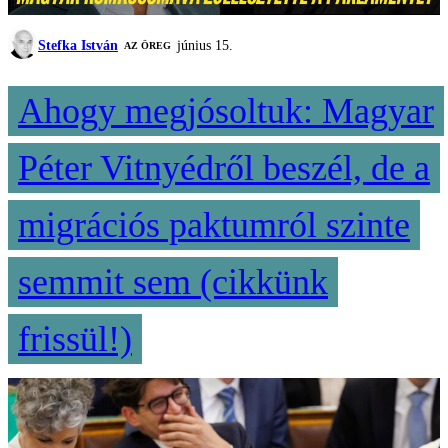
Stefka István
június 15.
AZ ÖREG
Ahogy megjósoltuk: Magyar
Péter Vitnyédről beszél, de a
migrációs paktumról szinte
semmit sem (cikkünk
frissül!)