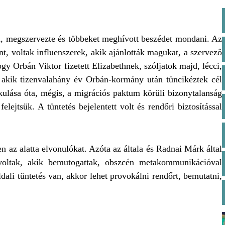
lta, megszervezte és többeket meghívott beszédet mondani. Az
t, voltak influenszerek, akik ajánlották magukat, a szervező
ogy Orbán Viktor fizetett Elizabethnek, szóljatok majd, lécci,
 akik tizenvalahány év Orbán-kormány után tüncikéztek cél
kulása óta, mégis, a migrációs paktum körüli bizonytalanság
ejtsük. A tüntetés bejelentett volt és rendőri biztosítással
 az alatta elvonulókat. Azóta az általa és Radnai Márk által
 voltak, akik bemutogattak, obszcén metakommunikációval
ali tüntetés van, akkor lehet provokálni rendőrt, bemutatni,