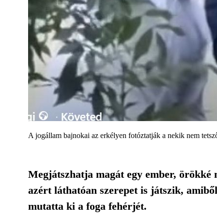
A jogállam bajnokai az erkélyen fotóztatják a nekik nem tetsz
Megjátszhatja magát egy ember, örökké ne
azért láthatóan szerepet is játszik, amib
mutatta ki a foga fehérjét.