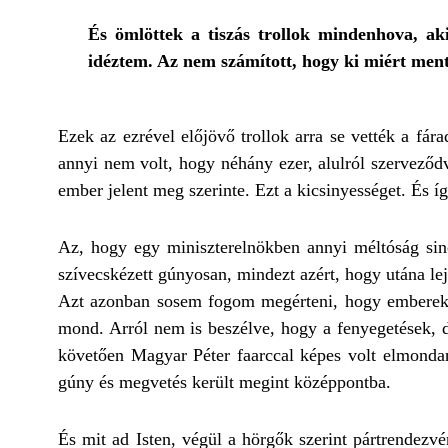
És ömlöttek a tiszás trollok mindenhova, ak
idéztem. Az nem számított, hogy ki miért ment 
Ezek az ezrével előjövő trollok arra se vették a fár
annyi nem volt, hogy néhány ezer, alulról szerveződ
ember jelent meg szerinte. Ezt a kicsinyességet. És í
Az, hogy egy miniszterelnökben annyi méltóság sinc
szívecskézett gúnyosan, mindezt azért, hogy utána lej
Azt azonban sosem fogom megérteni, hogy emberek t
mond. Arról nem is beszélve, hogy a fenyegetések, d
követően Magyar Péter faarccal képes volt elmonda
gúny és megvetés került megint középpontba.
És mit ad Isten, végül a hörgők szerint pártrendezvé