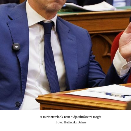
A miniszterelnök nem tudja tűrtőztetni magát.
Fotó: Hatlaczki Balazs