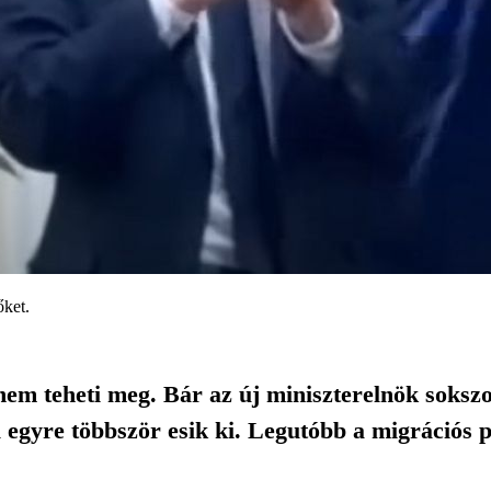
őket.
m teheti meg. Bár az új miniszterelnök sokszor
ől egyre többször esik ki. Legutóbb a migrációs 