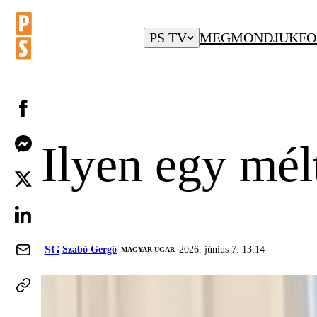
PS TV
MEGMONDJUK
FO
Ilyen egy mél
SG
Szabó Gergő
2026. június 7. 13:14
MAGYAR UGAR