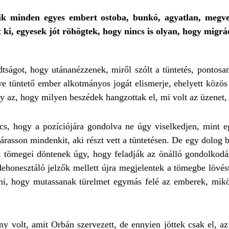
ik minden egyes embert ostoba, bunkó, agyatlan, megvez
ki, egyesek jót röhögtek, hogy nincs is olyan, hogy migrá
adtságot, hogy utánanézzenek, miről szólt a tüntetés, pontos
ve tüntető ember alkotmányos jogát elismerje, ehelyett közö
gy az, hogy milyen beszédek hangzottak el, mi volt az üzenet,
s, hogy a pozíciójára gondolva ne úgy viselkedjen, mint eg
árasson mindenkit, aki részt vett a tüntetésen. De egy dolog 
ömegei döntenek úgy, hogy feladják az önálló gondolkodást
ehonesztáló jelzők mellett újra megjelentek a tömegbe lövés
ni, hogy mutassanak türelmet egymás felé az emberek, miköz
ny volt, amit Orbán szervezett, de ennyien jöttek csak el, a