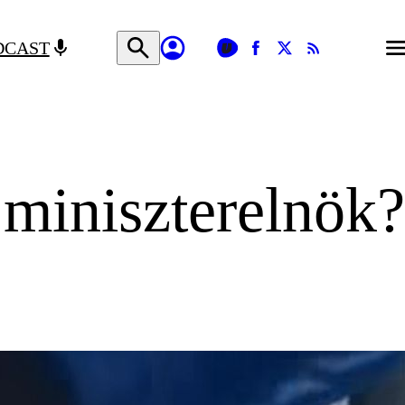
DCAST
 miniszterelnök?