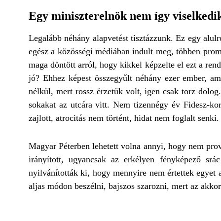
Egy miniszterelnök nem így viselkedi
Legalább néhány alapvetést tisztázzunk. Ez egy alulr
egész a közösségi médiában indult meg, többen promóz
maga döntött arról, hogy kikkel képzelte el ezt a ren
jó? Ehhez képest összegyűlt néhány ezer ember, ami
nélkül, mert rossz érzetük volt, igen csak torz dol
sokakat az utcára vitt. Nem tizennégy év Fidesz-korm
zajlott, atrocitás nem történt, hidat nem foglalt senki.
Magyar Péterben lehetett volna annyi, hogy nem provo
irányított, ugyancsak az erkélyen fényképező srá
nyilvánították ki, hogy mennyire nem értettek egyet 
aljas módon beszélni, bajszos szarozni, mert az akko