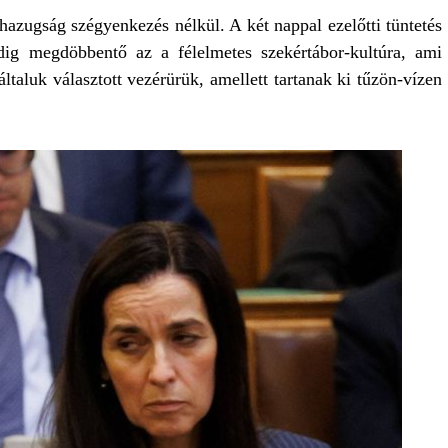
 hazugság szégyenkezés nélkül. A két nappal ezelőtti tüntetés
ig megdöbbentő az a félelmetes szekértábor-kultúra, ami
taluk választott vezérürük, amellett tartanak ki tűzön-vízen