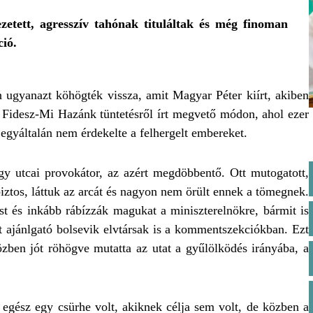
etett, agresszív tahónak tituláltak és még finoman
ció.
an ugyanazt köhögték vissza, amit Magyar Péter kiírt, akiben
s Fidesz-Mi Hazánk tüntetésről írt megvető módon, ahol ezer
 egyáltalán nem érdekelte a felhergelt embereket.
y utcai provokátor, az azért megdöbbentő. Ott mutogatott,
biztos, láttuk az arcát és nagyon nem örült ennek a tömegnek.
 és inkább rábízzák magukat a miniszterelnökre, bármit is
t ajánlgató bolsevik elvtársak is a kommentszekciókban. Ezt
ben jót röhögve mutatta az utat a gyűlölködés irányába, a
z egész egy csürhe volt, akiknek célja sem volt, de közben a