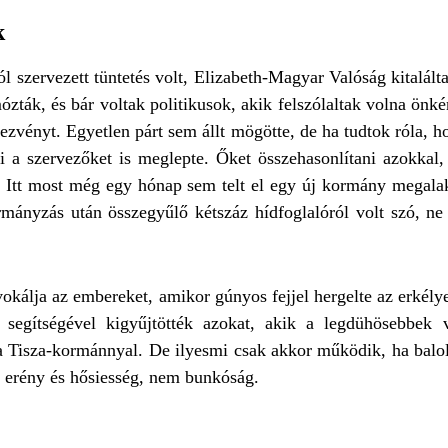
k
ól szervezett tüntetés volt, Elizabeth-Magyar Valóság kitalá
ták, és bár voltak politikusok, akik felszólaltak volna önkén
dezvényt. Egyetlen párt sem állt mögötte, de ha tudtok róla, h
 a szervezőket is meglepte. Őket összehasonlítani azokkal,
og. Itt most még egy hónap sem telt el egy új kormány megala
ányzás után összegyűlő kétszáz hídfoglalóról volt szó, ne fel
kálja az embereket, amikor gúnyos fejjel hergelte az erkélyen
c segítségével kigyűjtötték azokat, akik a legdühösebbek
a Tisza-kormánnyal. De ilyesmi csak akkor működik, ha balold
r erény és hősiesség, nem bunkóság.