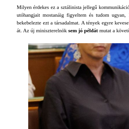
Milyen érdekes ez a sztálinista jellegű kommunikáció,
utóhangjait mostanáig figyeltem és tudom ugyan,
bekebelezte ezt a társadalmat. A tények egyre kevese
át. Az új miniszterelnök
sem jó példát
mutat a követő