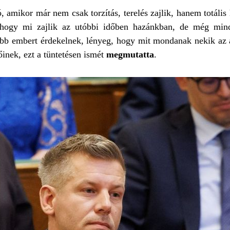
 amikor már nem csak torzítás, terelés zajlik, hanem totális
 hogy mi zajlik az utóbbi időben hazánkban, de még mind
bb embert érdekelnek, lényeg, hogy mit mondanak nekik az ál
inek, ezt a tüntetésen ismét
megmutatta
.