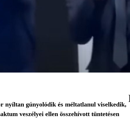
 nyíltan gúnyolódik és méltatlanul viselkedik,
paktum veszélyei ellen összehívott tüntetésen