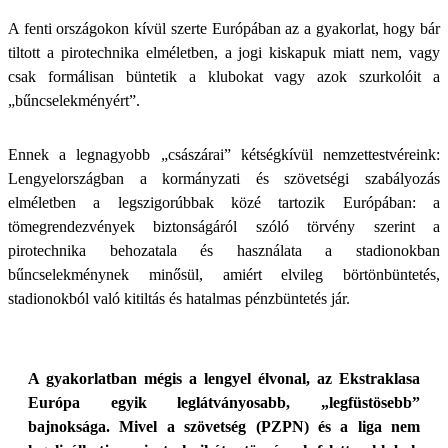
A fenti országokon kívül szerte Európában az a gyakorlat, hogy bár
tiltott a pirotechnika elméletben, a jogi kiskapuk miatt nem, vagy
csak formálisan büntetik a klubokat vagy azok szurkolóit a
„bűncselekményért”.
Ennek a legnagyobb „császárai” kétségkívül nemzettestvéreink:
Lengyelországban a kormányzati és szövetségi szabályozás
elméletben a legszigorúbbak közé tartozik Európában: a
tömegrendezvények biztonságáról szóló törvény szerint a
pirotechnika behozatala és használata a stadionokban
bűncselekménynek minősül, amiért elvileg börtönbüntetés,
stadionokból való kitiltás és hatalmas pénzbüntetés jár.
A gyakorlatban mégis a lengyel élvonal, az Ekstraklasa
Európa egyik leglátványosabb, „legfüstösebb”
bajnoksága. Mivel a szövetség (PZPN) és a liga nem