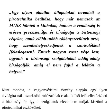
„Egy olyan áldatlan állapotokat teremtett a
pirotechnika betiltása, hogy már nemcsak az
MLSZ bünteti a klubokat, hanem a rendőrség is
erősen presszionálja és bírságolja a biztonsági
cégeket, amik előbb-utóbb rákényszerülnek arra,
hogy szembehelyezkedjenek a szurkolókkal
[feleslegesen]. Ennek nagyon rossz vége lesz,
ugyanis a biztonsági szolgálatokat addig-addig
bírságolják, amíg el nem fajul a lelátón a
helyzet.”
Mint mondta, a vagyonvédelmi törvény alapján egy ilyen
átvilágításnál a szurkolók ruházatának csak a külső felét ellenőrizheti
a biztonsági őr, így a szolgálatok eleve nem tudják kiszűrni a
pirotechnikai eszközöket.