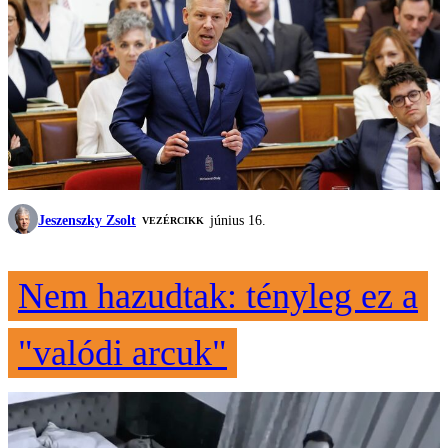
Jeszenszky Zsolt
június 16.
VEZÉRCIKK
Nem hazudtak: tényleg ez a
"valódi arcuk"