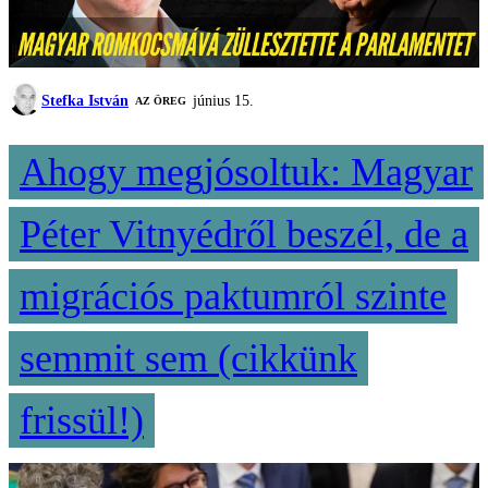
Stefka István
június 15.
AZ ÖREG
Ahogy megjósoltuk: Magyar
Péter Vitnyédről beszél, de a
migrációs paktumról szinte
semmit sem (cikkünk
frissül!)