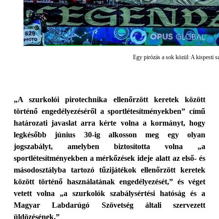
Egy pirózás a sok közül: A kispesti s
„A szurkolói pirotechnika ellenőrzött keretek között
történő engedélyezéséről a sportlétesítményekben” című
határozati javaslat arra kérte volna a kormányt, hogy
legkésőbb június 30-ig alkosson meg egy olyan
jogszabályt, amelyben biztosította volna „a
sportlétesítményekben a mérkőzések ideje alatt az első- és
másodosztályba tartozó tűzijátékok ellenőrzött keretek
között történő használatának engedélyezését,” és véget
vetett volna „a szurkolók szabálysértési hatóság és a
Magyar Labdarúgó Szövetség általi szervezett
üldözésének.”