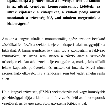
legalizálhatja a pirotechnikát a törvények felett, a klubok
és az ultrák csendben kompromisszumot kötöttek: az
ultrák kijátsszák a kiskapukat, a klubok pedig annyit
mondanak a szövetség felé, „mi mindent megtettünk a
biztonságért.”
Amikor a lengyel ultrák a monumentális, egész szektort betakaró
zászlóikat felhúzzák a szektor tetejére, a drapéria alatt meggyújtják a
fáklyákat. A kamerarendszer így nem tudja azonosítani a fáklyázó
szurkolókat, de utána sem, hiszen a zászló alatt a szurkolók
másodpercek alatt átöltöznek: teljesen egyforma, márkajelzés nélküli
fekete kapucnis pulóvereket és maszkokat húznak. Mivel nincs
azonosítható elkövető, így a rendőrség sem tud vádat emelni senki
ellen.
Ha a lengyel szövetség (PZPN) szektorbezárással vagy komolyabb
pénzbírsággal sújtja a klubot, a klub vezetése leül az ultracsoportok
vezetőivel, az úgynevezett Stowarzyszenie Kibiców-val.