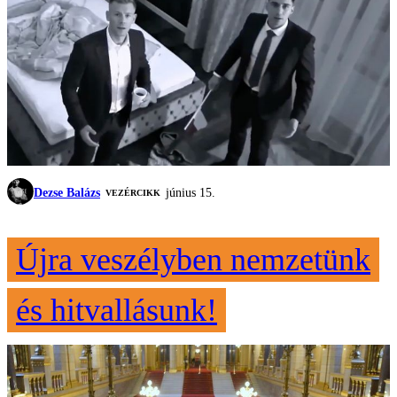
Dezse Balázs
június 15.
VEZÉRCIKK
Újra veszélyben nemzetünk
és hitvallásunk!