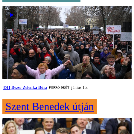
DD
Dezse-Zelenka Dóra
június 15.
FORRÓ DRÓT
Szent Benedek útján