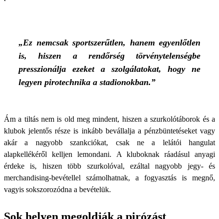
„Ez nemcsak sportszerűtlen, hanem egyenlőtlen
is, hiszen a rendőrség törvénytelenségbe
presszionálja ezeket a szolgálatokat, hogy ne
legyen pirotechnika a stadionokban.”
Ám a tiltás nem is old meg mindent, hiszen a szurkolótáborok és a
klubok jelentős része is inkább bevállalja a pénzbüntetéseket vagy
akár a nagyobb szankciókat, csak ne a lelátói hangulat
alapkellékéről kelljen lemondani. A kluboknak ráadásul anyagi
érdeke is, hiszen több szurkolóval, ezáltal nagyobb jegy- és
merchandising-bevétellel számolhatnak, a fogyasztás is megnő,
vagyis sokszorozódna a bevételük.
Sok helyen megoldják a pirózást