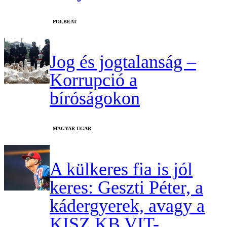
‎POLBEAT
Jog és jogtalanság –
Korrupció a
bíróságokon
MAGYAR UGAR
A külkeres fia is jól
keres: Geszti Péter, a
kádergyerek, avagy a
KISZ KB VIT-