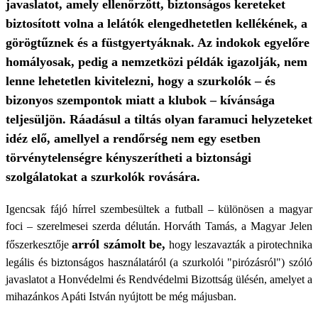
javaslatot, amely ellenőrzött, biztonságos kereteket
biztosított volna a lelátók elengedhetetlen kellékének, a
görögtűznek és a füstgyertyáknak. Az indokok egyelőre
homályosak, pedig a nemzetközi példák igazolják, nem
lenne lehetetlen kivitelezni, hogy a szurkolók – és
bizonyos szempontok miatt a klubok – kívánsága
teljesüljön. Ráadásul a tiltás olyan faramuci helyzeteket
idéz elő, amellyel a rendőrség nem egy esetben
törvénytelenségre kényszerítheti a biztonsági
szolgálatokat a szurkolók rovására.
Igencsak fájó hírrel szembesültek a futball – különösen a magyar
foci – szerelmesei szerda délután. Horváth Tamás, a Magyar Jelen
arról számolt be,
főszerkesztője
hogy leszavazták a pirotechnika
legális és biztonságos használatáról (a szurkolói "pirózásról") szóló
javaslatot a Honvédelmi és Rendvédelmi Bizottság ülésén, amelyet a
mihazánkos Apáti István nyújtott be még májusban.