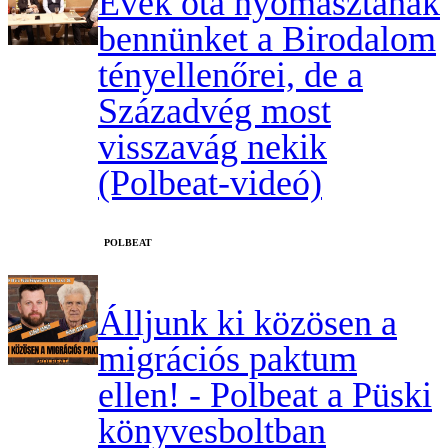
Évek óta nyomasztanak
bennünket a Birodalom
tényellenőrei, de a
Századvég most
visszavág nekik
(Polbeat-videó)
‎POLBEAT
Álljunk ki közösen a
migrációs paktum
ellen! - Polbeat a Püski
könyvesboltban