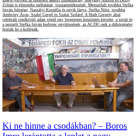
alakja (egyben az ünnepelt akkori munkatársa), Mátyássy Andrea és Dézsy
Zoltán is elmondta méltatását, visszaemlékezését. Megszólalt továbbá Stefka
István felesége, Naszályi Kornélia és egyik lánya, Stefka Nóra, továbbá
Ambrózy Áron, Szabó Gergő és Szalai Szilárd. A Huth Gergely által
celebrált rendkívüli adást végül egy fergeteges köszöntés követte, a tortát és
a pezsgőt Stefka István kedvenc együttesének, az AC/DC-nek a dübörgésére
hozták be a kollégák.
Ki ne hinne a csodákban? – Boros
Imre lerántotta a leplet a nagy