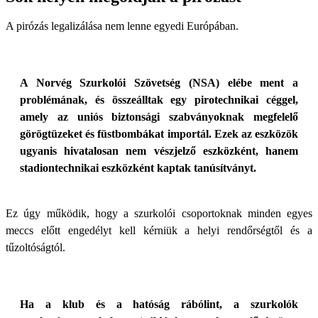
A pirózás legalizálása nem lenne egyedi Európában.
A Norvég Szurkolói Szövetség (NSA) elébe ment a
problémának, és összeálltak egy pirotechnikai céggel,
amely az uniós biztonsági szabványoknak megfelelő
görögtüzeket és füstbombákat importál. Ezek az eszközök
ugyanis hivatalosan nem vészjelző eszközként, hanem
stadiontechnikai eszközként kaptak tanúsítványt.
Ez úgy működik, hogy a szurkolói csoportoknak minden egyes
meccs előtt engedélyt kell kérniük a helyi rendőrségtől és a
tűzoltóságtól.
Ha a klub és a hatóság rábólint, a szurkolók