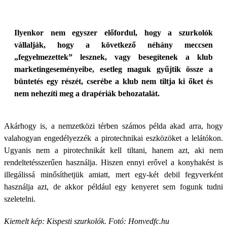
Ilyenkor nem egyszer előfordul, hogy a szurkolók
vállalják, hogy a következő néhány meccsen
„fegyelmezettek” lesznek, vagy besegítenek a klub
marketingeseményeibe, esetleg maguk gyűjtik össze a
büntetés egy részét, cserébe a klub nem tiltja ki őket és
nem nehezíti meg a drapériák behozatalát.
Akárhogy is, a nemzetközi térben számos példa akad arra, hogy
valahogyan engedélyezzék a pirotechnikai eszközöket a lelátókon.
Ugyanis nem a pirotechnikát kell tiltani, hanem azt, aki nem
rendeltetésszerűen használja. Hiszen ennyi erővel a konyhakést is
illegálissá minősíthetjük amiatt, mert egy-két debil fegyverként
használja azt, de akkor például egy kenyeret sem fogunk tudni
szeletelni.
Kiemelt kép: Kispesti szurkolók. Fotó: Honvedfc.hu