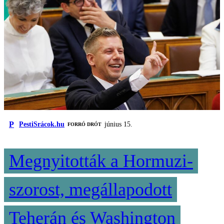
P
PestiSrácok.hu
június 15.
FORRÓ DRÓT
Megnyitották a Hormuzi-
szorost, megállapodott
Teherán és Washington