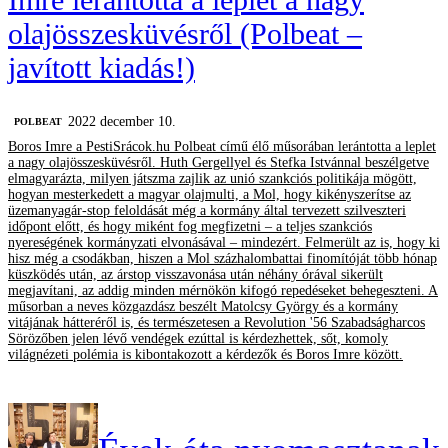
olajösszesküvésről (Polbeat –
javított kiadás!)
2022 december 10.
‎POLBEAT
Boros Imre a PestiSrácok.hu Polbeat című élő műsorában lerántotta a leplet
a nagy olajösszesküvésről. Huth Gergellyel és Stefka Istvánnal beszélgetve
elmagyarázta, milyen játszma zajlik az unió szankciós politikája mögött,
hogyan mesterkedett a magyar olajmulti, a Mol, hogy kikényszerítse az
üzemanyagár-stop feloldását még a kormány által tervezett szilveszteri
időpont előtt, és hogy miként fog megfizetni – a teljes szankciós
nyereségének kormányzati elvonásával – mindezért. Felmerült az is, hogy ki
hisz még a csodákban, hiszen a Mol százhalombattai finomítóját több hónap
küszködés után, az árstop visszavonása után néhány órával sikerült
megjavítani, az addig minden mérnökön kifogó repedéseket behegeszteni. A
műsorban a neves közgazdász beszélt Matolcsy György és a kormány
vitájának hátteréről is, és természetesen a Revolution '56 Szabadságharcos
Sörözőben jelen lévő vendégek ezúttal is kérdezhettek, sőt, komoly
világnézeti polémia is kibontakozott a kérdezők és Boros Imre között.