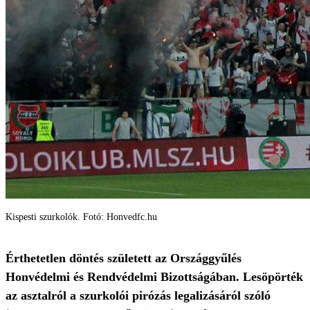
Kispesti szurkolók. Fotó: Honvedfc.hu
Érthetetlen döntés született az Országgyűlés
Honvédelmi és Rendvédelmi Bizottságában. Lesöpörték
az asztalról a szurkolói pirózás legalizásáról szóló