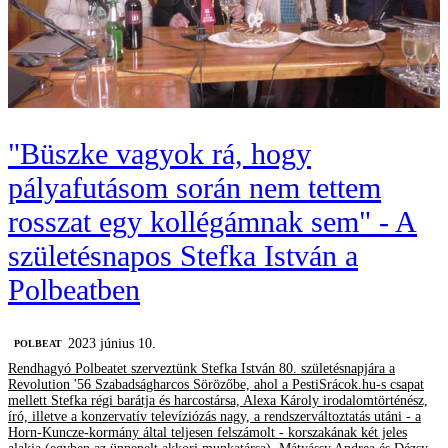
"Büszke vagyok rá, hogy
pályafutásom során nem tettem
rosszat egy kollégámnak sem" - A
születésnapos Stefka István a
Polbeatben
2023 június 10.
‎POLBEAT
Rendhagyó Polbeatet szerveztünk Stefka István 80. születésnapjára a
Revolution '56 Szabadságharcos Sörözőbe, ahol a PestiSrácok.hu-s csapat
mellett Stefka régi barátja és harcostársa, Alexa Károly irodalomtörténész,
író, illetve a konzervatív televíziózás nagy, a rendszerváltoztatás utáni - a
Horn-Kuncze-kormány által teljesen felszámolt - korszakának két jeles