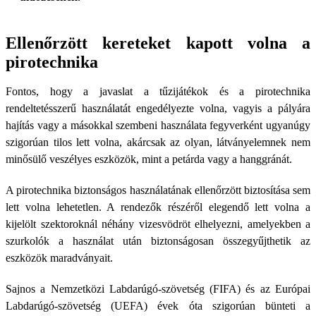
Ellenőrzött kereteket kapott volna a
pirotechnika
Fontos, hogy a javaslat a tűzijátékok és a pirotechnika
rendeltetésszerű használatát engedélyezte volna, vagyis a pályára
hajítás vagy a másokkal szembeni használata fegyverként ugyanúgy
szigorúan tilos lett volna, akárcsak az olyan, látványelemnek nem
minősülő veszélyes eszközök, mint a petárda vagy a hanggránát.
A pirotechnika biztonságos használatának ellenőrzött biztosítása sem
lett volna lehetetlen. A rendezők részéről elegendő lett volna a
kijelölt szektoroknál néhány vizesvödröt elhelyezni, amelyekben a
szurkolók a használat után biztonságosan összegyűjthetik az
eszközök maradványait.
Sajnos a Nemzetközi Labdarúgó-szövetség (FIFA) és az Európai
Labdarúgó-szövetség (UEFA) évek óta szigorúan bünteti a