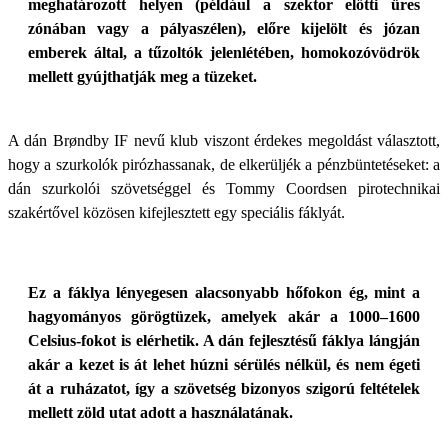
meghatározott helyen (például a szektor előtti üres
zónában vagy a pályaszélen), előre kijelölt és józan
emberek által, a tűzoltók jelenlétében, homokozóvödrök
mellett gyújthatják meg a tüzeket.
A dán Brøndby IF nevű klub viszont érdekes megoldást választott,
hogy a szurkolók pirózhassanak, de elkerüljék a pénzbüntetéseket: a
dán szurkolói szövetséggel és Tommy Coordsen pirotechnikai
szakértővel közösen kifejlesztett egy speciális fáklyát.
Ez a fáklya lényegesen alacsonyabb hőfokon ég, mint a
hagyományos görögtüzek, amelyek akár a 1000–1600
Celsius-fokot is elérhetik. A dán fejlesztésű fáklya lángján
akár a kezet is át lehet húzni sérülés nélkül, és nem égeti
át a ruházatot, így a szövetség bizonyos szigorú feltételek
mellett zöld utat adott a használatának.