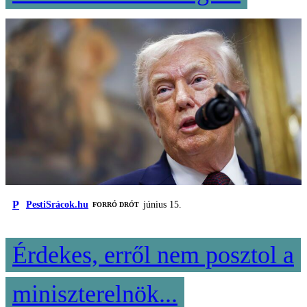
P
PestiSrácok.hu
június 15.
FORRÓ DRÓT
Érdekes, erről nem posztol a
miniszterelnök...