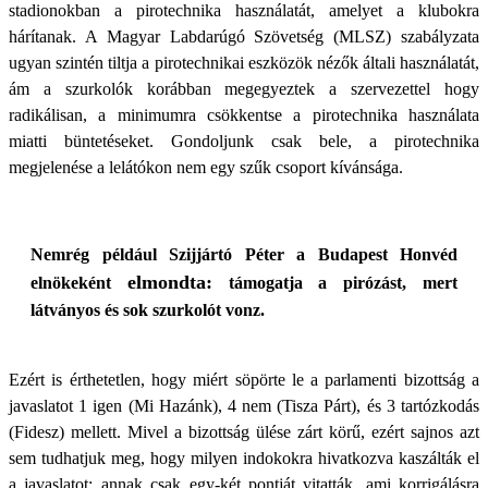
stadionokban a pirotechnika használatát, amelyet a klubokra
hárítanak. A Magyar Labdarúgó Szövetség (MLSZ) szabályzata
ugyan szintén tiltja a pirotechnikai eszközök nézők általi használatát,
ám a szurkolók korábban megegyeztek a szervezettel hogy
radikálisan, a minimumra csökkentse a pirotechnika használata
miatti büntetéseket. Gondoljunk csak bele, a pirotechnika
megjelenése a lelátókon nem egy szűk csoport kívánsága.
Nemrég például Szijjártó Péter a Budapest Honvéd
elmondta:
elnökeként
támogatja a pirózást, mert
látványos és sok szurkolót vonz.
Ezért is érthetetlen, hogy miért söpörte le a parlamenti bizottság a
javaslatot 1 igen (Mi Hazánk), 4 nem (Tisza Párt), és 3 tartózkodás
(Fidesz) mellett. Mivel a bizottság ülése zárt körű, ezért sajnos azt
sem tudhatjuk meg, hogy milyen indokokra hivatkozva kaszálták el
a javaslatot: annak csak egy-két pontját vitatták, ami korrigálásra