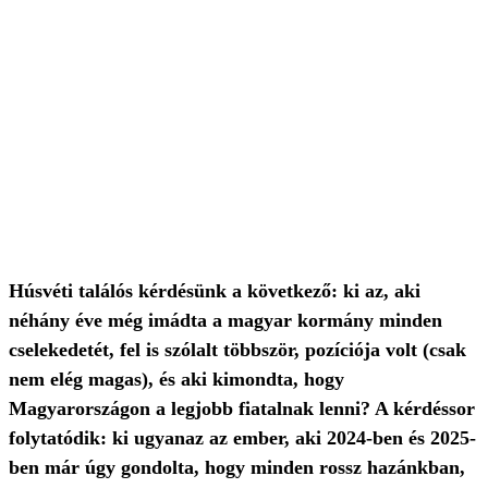
Húsvéti találós kérdésünk a következő: ki az, aki
néhány éve még imádta a magyar kormány minden
cselekedetét, fel is szólalt többször, pozíciója volt (csak
nem elég magas), és aki kimondta, hogy
Magyarországon a legjobb fiatalnak lenni? A kérdéssor
folytatódik: ki ugyanaz az ember, aki 2024-ben és 2025-
ben már úgy gondolta, hogy minden rossz hazánkban,