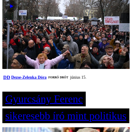
DD
Dezse-Zelenka Dóra
június 15.
FORRÓ DRÓT
Gyurcsány Ferenc
sikeresebb író mint politikus