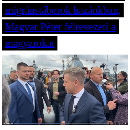
migránstáborok hazánkban,
Magyar Péter félrevezeti a
magyarokat