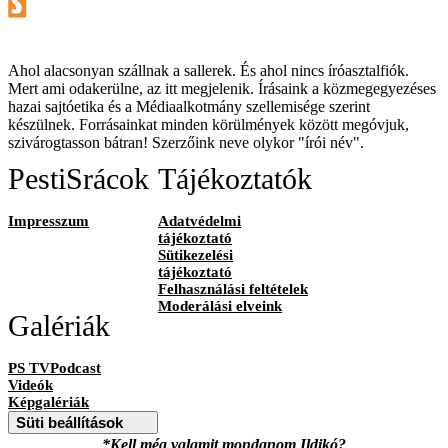
Ahol alacsonyan szállnak a sallerek. És ahol nincs íróasztalfiók.
Mert ami odakerülne, az itt megjelenik. Írásaink a közmegegyezéses
hazai sajtóetika és a Médiaalkotmány szellemisége szerint
készülnek. Forrásainkat minden körülmények között megóvjuk,
szivárogtasson bátran! Szerzőink neve olykor "írói név".
PestiSrácok
Tájékoztatók
Impresszum
Adatvédelmi
tájékoztató
Sütikezelési
tájékoztató
Felhasználási feltételek
Moderálási elveink
Galériák
PS TVPodcast
Videók
Képgalériák
Süti beállítások
*Kell még valamit mondanom Ildikó?