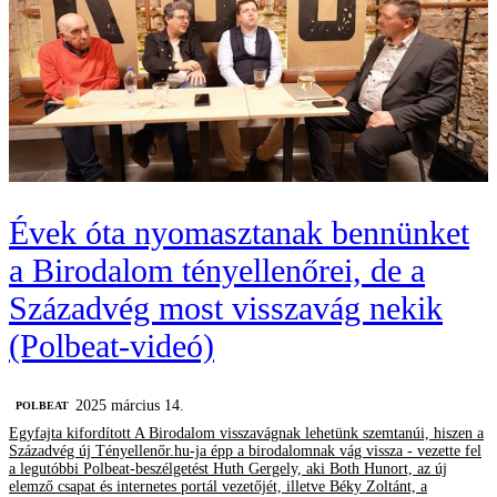
Évek óta nyomasztanak bennünket
a Birodalom tényellenőrei, de a
Századvég most visszavág nekik
(Polbeat-videó)
2025 március 14.
‎POLBEAT
Egyfajta kifordított A Birodalom visszavágnak lehetünk szemtanúi, hiszen a
Századvég új Tényellenőr.hu-ja épp a birodalomnak vág vissza - vezette fel
a legutóbbi Polbeat-beszélgetést Huth Gergely, aki Both Hunort, az új
elemző csapat és internetes portál vezetőjét, illetve Béky Zoltánt, a