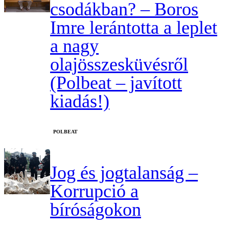
csodákban? – Boros
Imre lerántotta a leplet
a nagy
olajösszesküvésről
(Polbeat – javított
kiadás!)
‎POLBEAT
Jog és jogtalanság –
Korrupció a
bíróságokon