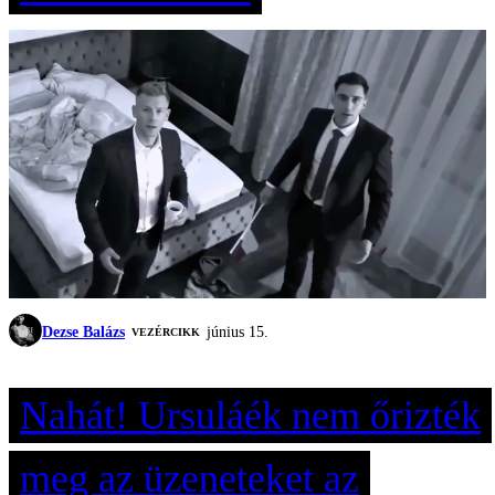
Dezse Balázs
június 15.
VEZÉRCIKK
Nahát! Ursuláék nem őrizték
meg az üzeneteket az