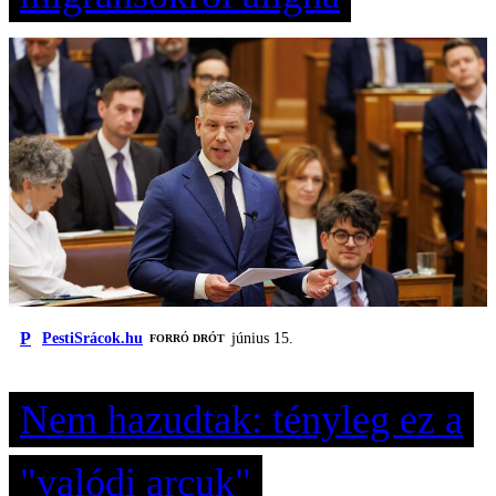
P
PestiSrácok.hu
június 15.
FORRÓ DRÓT
Nem hazudtak: tényleg ez a
"valódi arcuk"