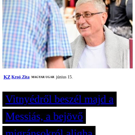
KZ
Kroó Zita
június 15.
MAGYAR UGAR
Vitnyédről beszél majd a
Messiás, a bejövő
migránsokról aligha