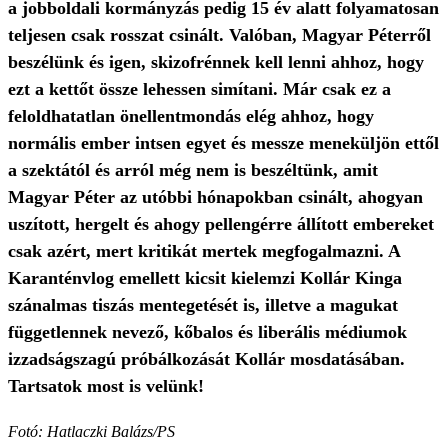
a jobboldali kormányzás pedig 15 év alatt folyamatosan
teljesen csak rosszat csinált. Valóban, Magyar Péterről
beszélünk és igen, skizofrénnek kell lenni ahhoz, hogy
ezt a kettőt össze lehessen simítani. Már csak ez a
feloldhatatlan önellentmondás elég ahhoz, hogy
normális ember intsen egyet és messze meneküljön ettől
a szektától és arról még nem is beszéltünk, amit
Magyar Péter az utóbbi hónapokban csinált, ahogyan
uszított, hergelt és ahogy pellengérre állított embereket
csak azért, mert kritikát mertek megfogalmazni. A
Karanténvlog emellett kicsit kielemzi Kollár Kinga
szánalmas tiszás mentegetését is, illetve a magukat
függetlennek nevező, kőbalos és liberális médiumok
izzadságszagú próbálkozását Kollár mosdatásában.
Tartsatok most is velünk!
Fotó: Hatlaczki Balázs/PS