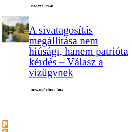
MAGYAR UGAR
A sivatagosítás
megállítása nem
hiúsági, hanem patrióta
kérdés – Válasz a
vízügynek
HUSZONÖTÖDIK ÓRA