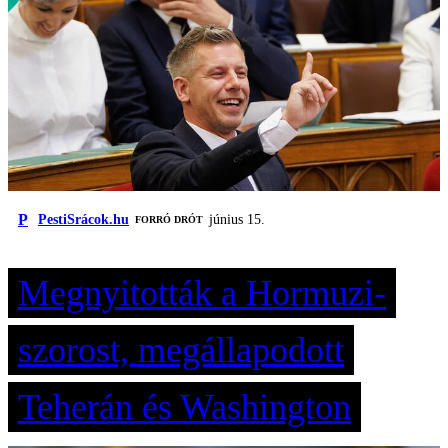
P
PestiSrácok.hu
június 15.
FORRÓ DRÓT
Megnyitották a Hormuzi-
szorost, megállapodott
Teherán és Washington