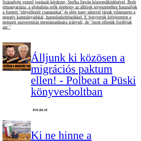
Századvég vezető jogászát kérdezte, Stefka István közreműködésével. Both
elmagyarázta: a globalista erők épphogy az álhírek terjesztéséhez használják
a fizetett "tényellenőr csapataikat" és elég nagy sikerrel jártak világszerte a
negatív kampányaikkal, hangulatkeltéseikkel. E fegyverük kifejezetten a
nemzeti szuverenitás megtámadására irányult, de "most ellenük fordítjuk
azt."
Álljunk ki közösen a
migrációs paktum
ellen! - Polbeat a Püski
könyvesboltban
‎POLBEAT
Ki ne hinne a