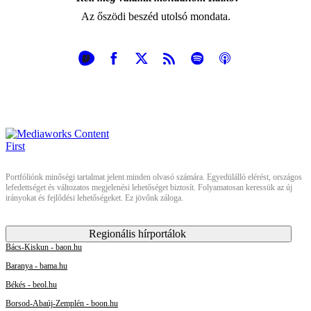
Az őszödi beszéd utolsó mondata.
Portfóliónk minőségi tartalmat jelent minden olvasó számára. Egyedülálló elérést, országos
lefedettséget és változatos megjelenési lehetőséget biztosít. Folyamatosan keressük az új
irányokat és fejlődési lehetőségeket. Ez jövőnk záloga.
Regionális hírportálok
Bács-Kiskun - baon.hu
Baranya - bama.hu
Békés - beol.hu
Borsod-Abaúj-Zemplén - boon.hu