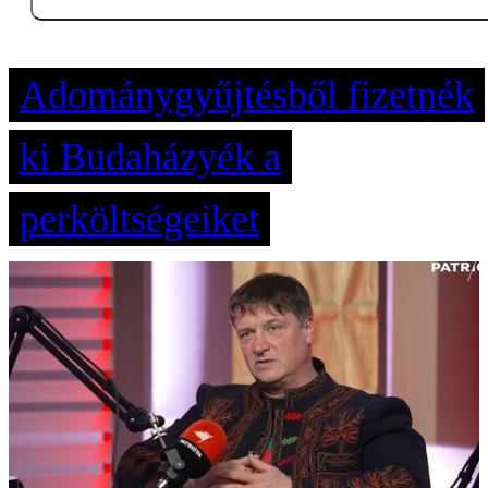
Adománygyűjtésből fizetnék
ki Budaházyék a
perköltségeiket