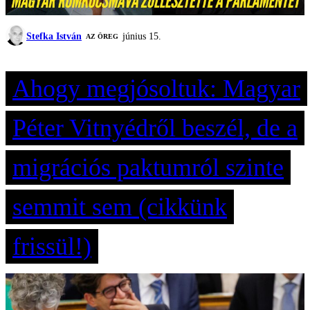
Stefka István
június 15.
AZ ÖREG
Ahogy megjósoltuk: Magyar
Péter Vitnyédről beszél, de a
migrációs paktumról szinte
semmit sem (cikkünk
frissül!)