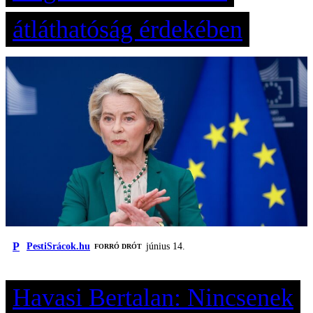
átláthatóság érdekében
P
PestiSrácok.hu
június 14.
FORRÓ DRÓT
Havasi Bertalan: Nincsenek