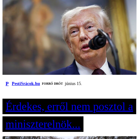
P
PestiSrácok.hu
június 15.
FORRÓ DRÓT
Érdekes, erről nem posztol a
miniszterelnök...