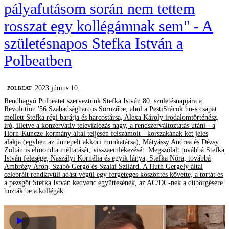
pályafutásom során nem tettem
rosszat egy kollégámnak sem" - A
születésnapos Stefka István a
Polbeatben
2023 június 10.
‎POLBEAT
Rendhagyó Polbeatet szerveztünk Stefka István 80. születésnapjára a
Revolution '56 Szabadságharcos Sörözőbe, ahol a PestiSrácok.hu-s csapat
mellett Stefka régi barátja és harcostársa, Alexa Károly irodalomtörténész,
író, illetve a konzervatív televíziózás nagy, a rendszerváltoztatás utáni - a
Horn-Kuncze-kormány által teljesen felszámolt - korszakának két jeles
alakja (egyben az ünnepelt akkori munkatársa), Mátyássy Andrea és Dézsy
Zoltán is elmondta méltatását, visszaemlékezését. Megszólalt továbbá Stefka
István felesége, Naszályi Kornélia és egyik lánya, Stefka Nóra, továbbá
Ambrózy Áron, Szabó Gergő és Szalai Szilárd. A Huth Gergely által
celebrált rendkívüli adást végül egy fergeteges köszöntés követte, a tortát és
a pezsgőt Stefka István kedvenc együttesének, az AC/DC-nek a dübörgésére
hozták be a kollégák.