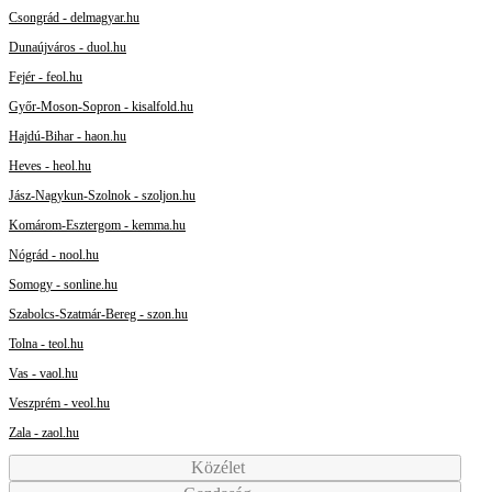
Csongrád - delmagyar.hu
Dunaújváros - duol.hu
Fejér - feol.hu
Győr-Moson-Sopron - kisalfold.hu
Hajdú-Bihar - haon.hu
Heves - heol.hu
Jász-Nagykun-Szolnok - szoljon.hu
Komárom-Esztergom - kemma.hu
Nógrád - nool.hu
Somogy - sonline.hu
Szabolcs-Szatmár-Bereg - szon.hu
Tolna - teol.hu
Vas - vaol.hu
Veszprém - veol.hu
Zala - zaol.hu
Közélet