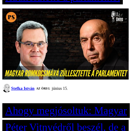
Stefka István
június 15.
AZ ÖREG
Ahogy megjósoltuk: Magyar
Péter Vitnyédről beszél, de a