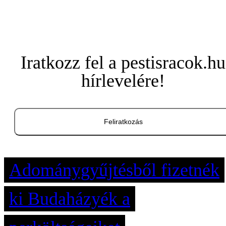
Iratkozz fel a pestisracok.hu
hírlevelére!
Feliratkozás
Adománygyűjtésből fizetnék
ki Budaházyék a