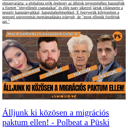
elmagyarázta: a globalista erők épphogy az álhírek terjesztéséhez használják
a fizetett "tényellenőr csapataikat" és elég nagy sikerrel jártak világszerte a
negatív kampányaikkal, hangulatkeltéseikkel. E fegyverük kifejezetten a
nemzeti szuverenitás megtámadására irányult, de "most ellenük fordítjuk
azt."
Álljunk ki közösen a migrációs
paktum ellen! - Polbeat a Püski