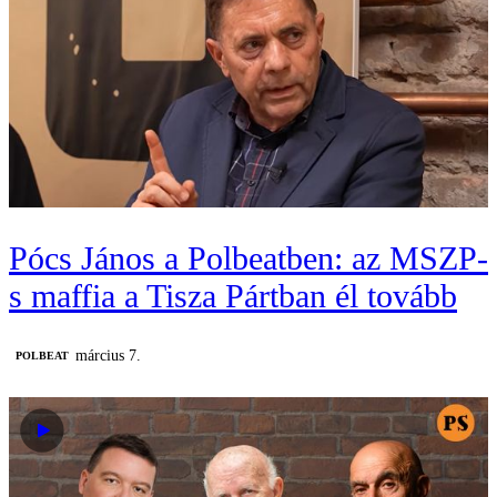
Pócs János a Polbeatben: az MSZP-
s maffia a Tisza Pártban él tovább
március 7.
‎POLBEAT