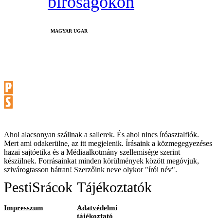
bíróságokon
MAGYAR UGAR
Ahol alacsonyan szállnak a sallerek. És ahol nincs íróasztalfiók.
Mert ami odakerülne, az itt megjelenik. Írásaink a közmegegyezéses
hazai sajtóetika és a Médiaalkotmány szellemisége szerint
készülnek. Forrásainkat minden körülmények között megóvjuk,
szivárogtasson bátran! Szerzőink neve olykor "írói név".
PestiSrácok
Tájékoztatók
Impresszum
Adatvédelmi
tájékoztató