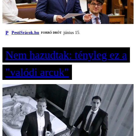
P
PestiSrácok.hu
június 15.
FORRÓ DRÓT
Nem hazudtak: tényleg ez a
"valódi arcuk"