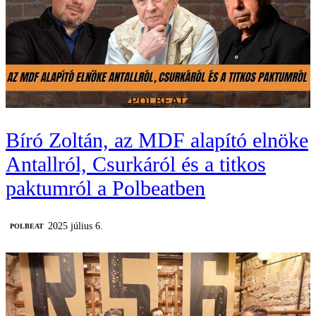
Bíró Zoltán, az MDF alapító elnöke
Antallról, Csurkáról és a titkos
paktumról a Polbeatben
2025 július 6.
‎POLBEAT