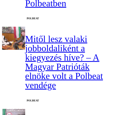
Polbeatben
‎POLBEAT
Mitől lesz valaki
jobboldaliként a
kiegyezés híve? – A
Magyar Patrióták
elnöke volt a Polbeat
vendége
‎POLBEAT