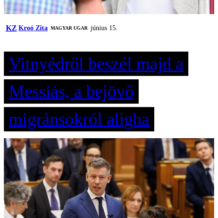
KZ
Kroó Zita
június 15.
MAGYAR UGAR
Vitnyédről beszél majd a
Messiás, a bejövő
migránsokról aligha