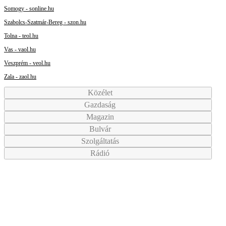
Somogy - sonline.hu
Szabolcs-Szatmár-Bereg - szon.hu
Tolna - teol.hu
Vas - vaol.hu
Veszprém - veol.hu
Zala - zaol.hu
Közélet
Gazdaság
Magazin
Bulvár
Szolgáltatás
Rádió