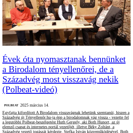
Évek óta nyomasztanak bennünket
a Birodalom tényellenőrei, de a
Századvég most visszavág nekik
(Polbeat-videó)
2025 március 14.
‎POLBEAT
Egyfajta kifordított A Birodalom visszavágnak lehetünk szemtanúi, hiszen a
Századvég új Tényellenőr.hu-ja épp a birodalomnak vág vissza - vezette fel
a legutóbbi Polbeat-beszélgetést Huth Gergely, aki Both Hunort, az új
elemző csapat és internetes portál vezetőjét, illetve Béky Zoltánt, a
Századvég vezető jogászát kérdezte, Stefka István közreműködésével. Both