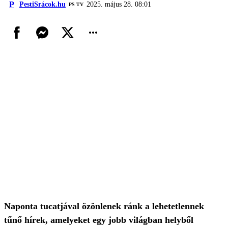
P
PestiSrácok.hu
2025. május 28. 08:01
PS TV
Naponta tucatjával özönlenek ránk a lehetetlennek
tűnő hírek, amelyeket egy jobb világban helyből