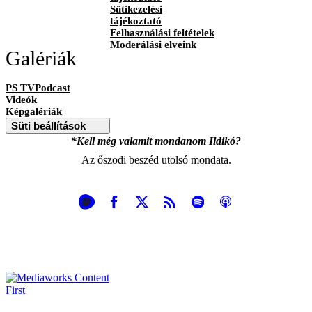
Sütikezelési
tájékoztató
Felhasználási feltételek
Moderálási elveink
Galériák
PS TVPodcast
Videók
Képgalériák
Süti beállítások
*Kell még valamit mondanom Ildikó?
Az őszödi beszéd utolsó mondata.