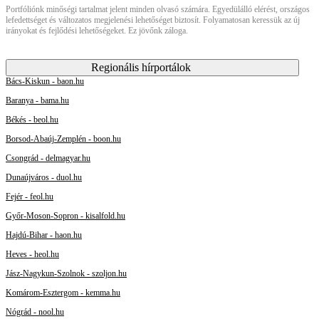
Portfóliónk minőségi tartalmat jelent minden olvasó számára. Egyedülálló elérést, országos
lefedettséget és változatos megjelenési lehetőséget biztosít. Folyamatosan keressük az új
irányokat és fejlődési lehetőségeket. Ez jövőnk záloga.
Regionális hírportálok
Bács-Kiskun - baon.hu
Baranya - bama.hu
Békés - beol.hu
Borsod-Abaúj-Zemplén - boon.hu
Csongrád - delmagyar.hu
Dunaújváros - duol.hu
Fejér - feol.hu
Győr-Moson-Sopron - kisalfold.hu
Hajdú-Bihar - haon.hu
Heves - heol.hu
Jász-Nagykun-Szolnok - szoljon.hu
Komárom-Esztergom - kemma.hu
Nógrád - nool.hu