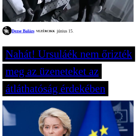
Dezse Balázs
június 15.
VEZÉRCIKK
Nahát! Ursuláék nem őrizték
meg az üzeneteket az
átláthatóság érdekében