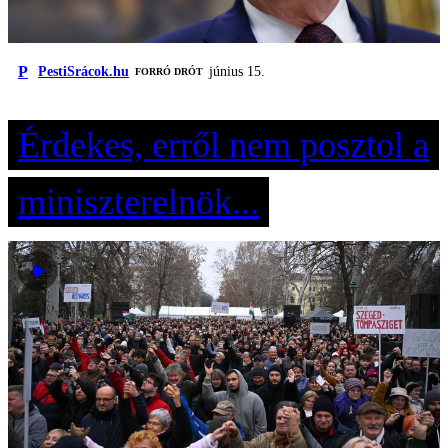
P
PestiSrácok.hu
június 15.
FORRÓ DRÓT
Érdekes, erről nem posztol a
miniszterelnök...