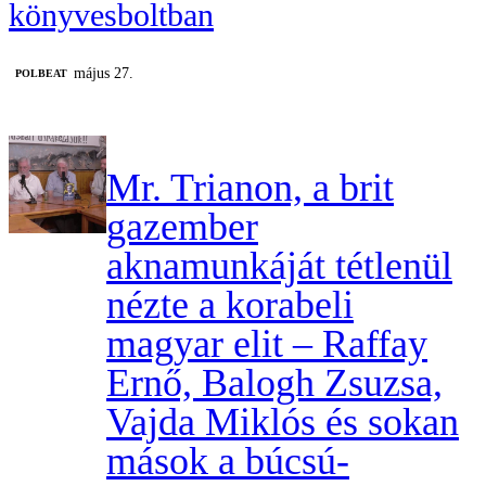
könyvesboltban
május 27.
‎POLBEAT
Mr. Trianon, a brit
gazember
aknamunkáját tétlenül
nézte a korabeli
magyar elit – Raffay
Ernő, Balogh Zsuzsa,
Vajda Miklós és sokan
mások a búcsú-