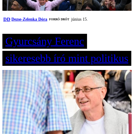
DD
Dezse-Zelenka Dóra
június 15.
FORRÓ DRÓT
Gyurcsány Ferenc
sikeresebb író mint politikus