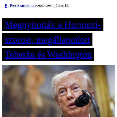
P
PestiSrácok.hu
június 15.
FORRÓ DRÓT
Megnyitották a Hormuzi-
szorost, megállapodott
Teherán és Washington