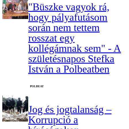
"Büszke vagyok rá,
hogy pályafutásom
során nem tettem
rosszat egy
kollégámnak sem" - A
születésnapos Stefka
István a Polbeatben
‎POLBEAT
Jog és jogtalanság –
Korrupció a