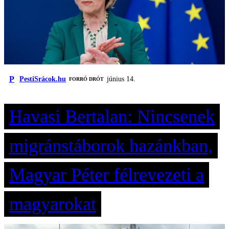
P
PestiSrácok.hu
június 14.
FORRÓ DRÓT
Havasi Bertalan: Nincsenek
migránstáborok hazánkban,
Magyar Péter félrevezeti a
magyarokat