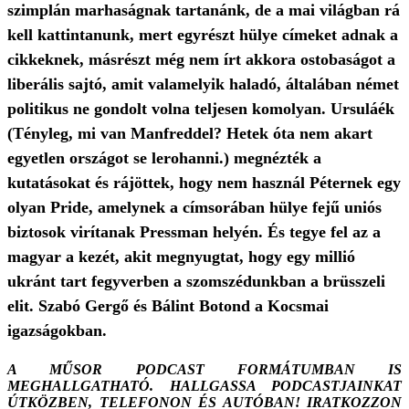
szimplán marhaságnak tartanánk, de a mai világban rá
kell kattintanunk, mert egyrészt hülye címeket adnak a
cikkeknek, másrészt még nem írt akkora ostobaságot a
liberális sajtó, amit valamelyik haladó, általában német
politikus ne gondolt volna teljesen komolyan. Ursuláék
(Tényleg, mi van Manfreddel? Hetek óta nem akart
egyetlen országot se lerohanni.) megnézték a
kutatásokat és rájöttek, hogy nem használ Péternek egy
olyan Pride, amelynek a címsorában hülye fejű uniós
biztosok virítanak Pressman helyén. És tegye fel az a
magyar a kezét, akit megnyugtat, hogy egy millió
ukránt tart fegyverben a szomszédunkban a brüsszeli
elit. Szabó Gergő és Bálint Botond a Kocsmai
igazságokban.
A MŰSOR PODCAST FORMÁTUMBAN IS
MEGHALLGATHATÓ. HALLGASSA PODCASTJAINKAT
ÚTKÖZBEN, TELEFONON ÉS AUTÓBAN! IRATKOZZON