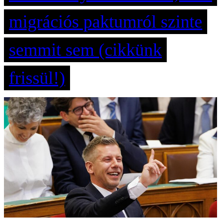
migrációs paktumról szinte
semmit sem (cikkünk
frissül!)