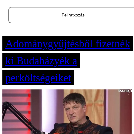
Feliratkozás
Adománygyűjtésből fizetnék
ki Budaházyék a
perköltségeiket