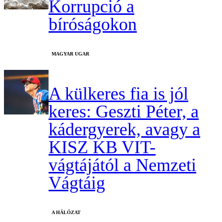
Korrupció a
bíróságokon
MAGYAR UGAR
A külkeres fia is jól
keres: Geszti Péter, a
kádergyerek, avagy a
KISZ KB VIT-
vágtájától a Nemzeti
Vágtáig
A HÁLÓZAT