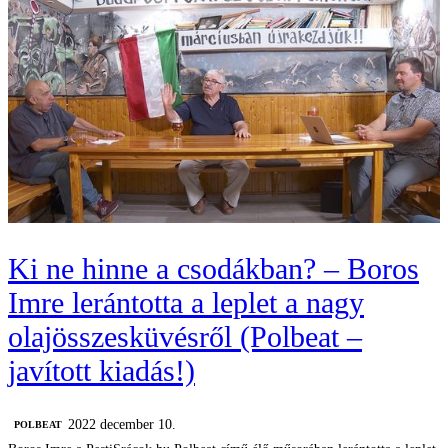
Ki ne hinne a csodákban? – Boros
Imre lerántotta a leplet a nagy
olajösszesküvésről (Polbeat –
javított kiadás!)
2022 december 10.
‎POLBEAT