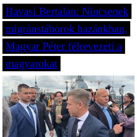
Havasi Bertalan: Nincsenek
migránstáborok hazánkban,
Magyar Péter félrevezeti a
magyarokat