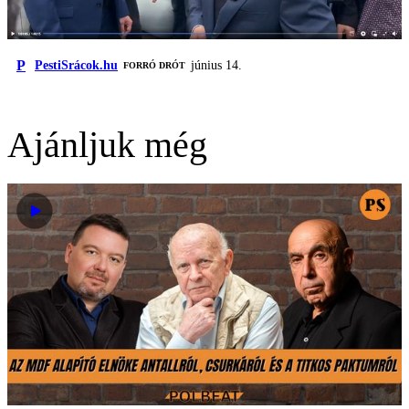
P
PestiSrácok.hu
június 14.
FORRÓ DRÓT
Ajánljuk még