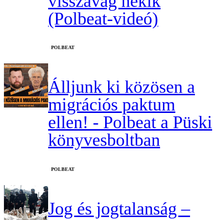
visszavág nekik
(Polbeat-videó)
‎POLBEAT
Álljunk ki közösen a
migrációs paktum
ellen! - Polbeat a Püski
könyvesboltban
‎POLBEAT
Jog és jogtalanság –