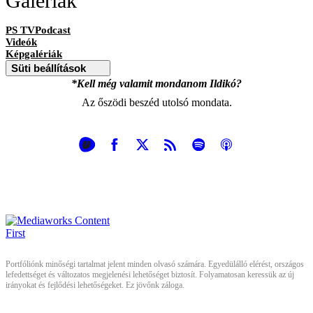
Galériák
PS TVPodcast
Videók
Képgalériák
Süti beállítások
*Kell még valamit mondanom Ildikó?
Az őszödi beszéd utolsó mondata.
Portfóliónk minőségi tartalmat jelent minden olvasó számára. Egyedülálló elérést, országos
lefedettséget és változatos megjelenési lehetőséget biztosít. Folyamatosan keressük az új
irányokat és fejlődési lehetőségeket. Ez jövőnk záloga.