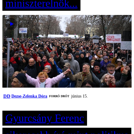
miniszterelnök...
DD
Dezse-Zelenka Dóra
június 15.
FORRÓ DRÓT
Gyurcsány Ferenc