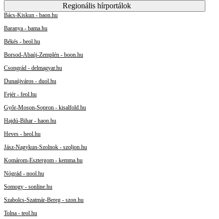
Regionális hírportálok
Bács-Kiskun - baon.hu
Baranya - bama.hu
Békés - beol.hu
Borsod-Abaúj-Zemplén - boon.hu
Csongrád - delmagyar.hu
Dunaújváros - duol.hu
Fejér - feol.hu
Győr-Moson-Sopron - kisalfold.hu
Hajdú-Bihar - haon.hu
Heves - heol.hu
Jász-Nagykun-Szolnok - szoljon.hu
Komárom-Esztergom - kemma.hu
Nógrád - nool.hu
Somogy - sonline.hu
Szabolcs-Szatmár-Bereg - szon.hu
Tolna - teol.hu