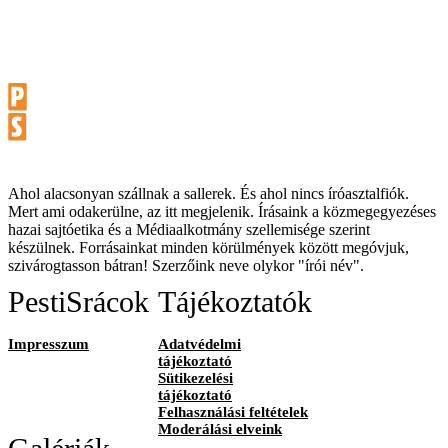
Ahol alacsonyan szállnak a sallerek. És ahol nincs íróasztalfiók.
Mert ami odakerülne, az itt megjelenik. Írásaink a közmegegyezéses
hazai sajtóetika és a Médiaalkotmány szellemisége szerint
készülnek. Forrásainkat minden körülmények között megóvjuk,
szivárogtasson bátran! Szerzőink neve olykor "írói név".
PestiSrácok
Tájékoztatók
Impresszum
Adatvédelmi
tájékoztató
Sütikezelési
tájékoztató
Felhasználási feltételek
Moderálási elveink