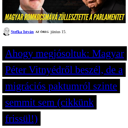
Stefka István
június 15.
AZ ÖREG
Ahogy megjósoltuk: Magyar
Péter Vitnyédről beszél, de a
migrációs paktumról szinte
semmit sem (cikkünk
frissül!)