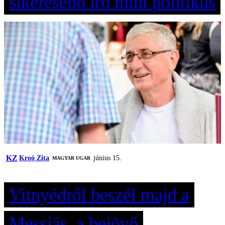
sikeresebb író mint politikus
KZ
Kroó Zita
június 15.
MAGYAR UGAR
Vitnyédről beszél majd a
Messiás, a bejövő