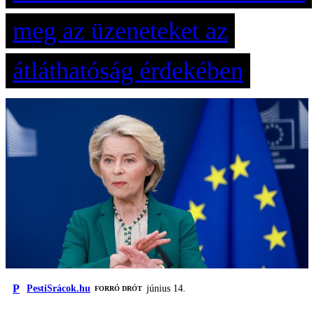
meg az üzeneteket az
átláthatóság érdekében
P
PestiSrácok.hu
június 14.
FORRÓ DRÓT