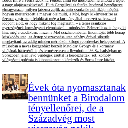
Boros Imre a PestiSrácok.hu Polbeat című élő műsorában lerántotta a leplet
a nagy olajösszesküvésről. Huth Gergellyel és Stefka Istvánnal beszélgetve
elmagyarázta, milyen játszma zajlik az unió szankciós politikája mögött,
hogyan mesterkedett a magyar olajmulti, a Mol, hogy kikényszerítse az
üzemanyagár-stop feloldását még a kormány által tervezett szilveszteri
időpont előtt, és hogy miként fog megfizetni – a teljes szankciós
nyereségének kormányzati elvonásával – mindezért. Felmerült az is, hogy ki
hisz még a csodákban, hiszen a Mol százhalombattai finomítóját több hónap
küszködés után, az árstop visszavonása után néhány órával sikerült
megjavítani, az addig minden mérnökön kifogó repedéseket behegeszteni. A
műsorban a neves közgazdász beszélt Matolcsy György és a kormány
vitájának hátteréről is, és természetesen a Revolution '56 Szabadságharcos
Sörözőben jelen lévő vendégek ezúttal is kérdezhettek, sőt, komoly
világnézeti polémia is kibontakozott a kérdezők és Boros Imre között.
Évek óta nyomasztanak
bennünket a Birodalom
tényellenőrei, de a
Századvég most