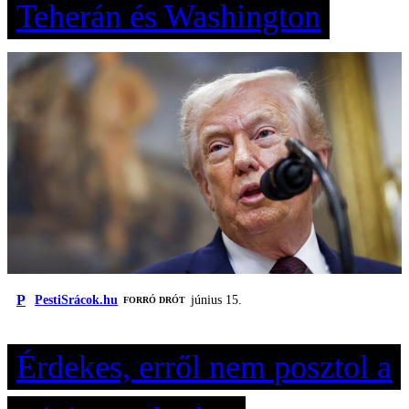
Teherán és Washington
P
PestiSrácok.hu
június 15.
FORRÓ DRÓT
Érdekes, erről nem posztol a