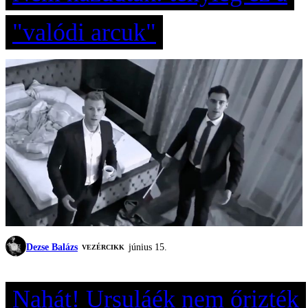
"valódi arcuk"
Dezse Balázs
június 15.
VEZÉRCIKK
Nahát! Ursuláék nem őrizték