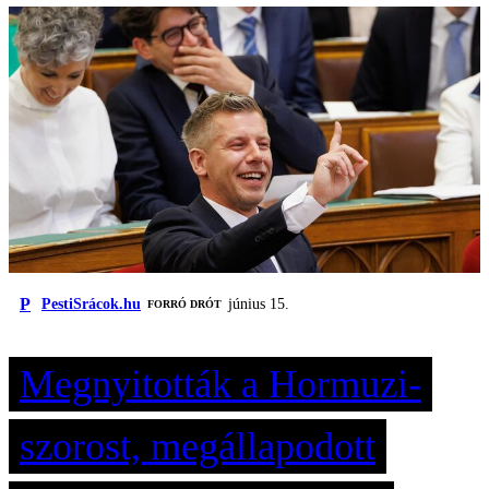
P
PestiSrácok.hu
június 15.
FORRÓ DRÓT
Megnyitották a Hormuzi-
szorost, megállapodott