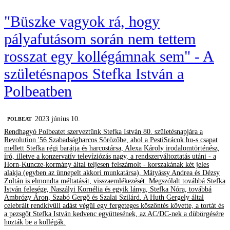
"Büszke vagyok rá, hogy
pályafutásom során nem tettem
rosszat egy kollégámnak sem" - A
születésnapos Stefka István a
Polbeatben
2023 június 10.
‎POLBEAT
Rendhagyó Polbeatet szerveztünk Stefka István 80. születésnapjára a
Revolution '56 Szabadságharcos Sörözőbe, ahol a PestiSrácok.hu-s csapat
mellett Stefka régi barátja és harcostársa, Alexa Károly irodalomtörténész,
író, illetve a konzervatív televíziózás nagy, a rendszerváltoztatás utáni - a
Horn-Kuncze-kormány által teljesen felszámolt - korszakának két jeles
alakja (egyben az ünnepelt akkori munkatársa), Mátyássy Andrea és Dézsy
Zoltán is elmondta méltatását, visszaemlékezését. Megszólalt továbbá Stefka
István felesége, Naszályi Kornélia és egyik lánya, Stefka Nóra, továbbá
Ambrózy Áron, Szabó Gergő és Szalai Szilárd. A Huth Gergely által
celebrált rendkívüli adást végül egy fergeteges köszöntés követte, a tortát és
a pezsgőt Stefka István kedvenc együttesének, az AC/DC-nek a dübörgésére
hozták be a kollégák.