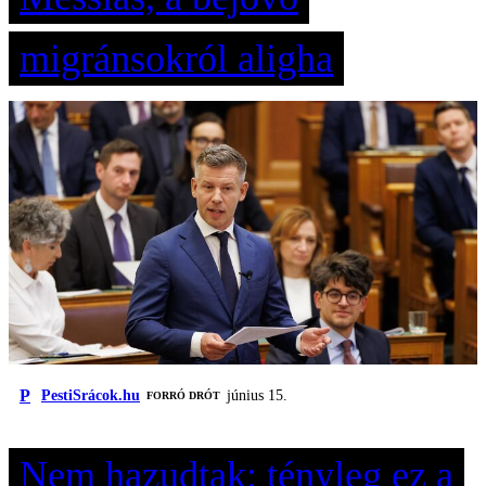
migránsokról aligha
P
PestiSrácok.hu
június 15.
FORRÓ DRÓT
Nem hazudtak: tényleg ez a