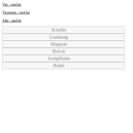
Vas - vaol.hu
Veszprém - veol.hu
Zala - zaol.hu
Közélet
Gazdaság
Magazin
Bulvár
Szolgáltatás
Rádió