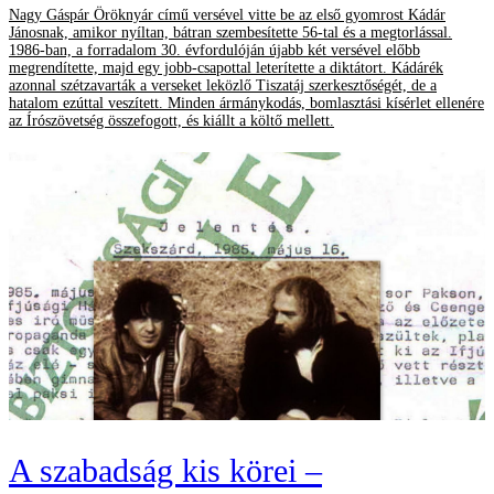
Nagy Gáspár Öröknyár című versével vitte be az első gyomrost Kádár
Jánosnak, amikor nyíltan, bátran szembesítette 56-tal és a megtorlással.
1986-ban, a forradalom 30. évfordulóján újabb két versével előbb
megrendítette, majd egy jobb-csapottal leterítette a diktátort. Kádárék
azonnal szétzavarták a verseket leközlő Tiszatáj szerkesztőségét, de a
hatalom ezúttal veszített. Minden ármánykodás, bomlasztási kísérlet ellenére
az Írószövetség összefogott, és kiállt a költő mellett.
A szabadság kis körei –