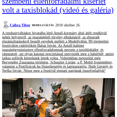
szembeni ellenforradalmi kísérlet
volt a taxisblokád (videó és galéria)
Csibra Tibor
2018 október 26.
MODELLVÁLTÁS
A rendszerváltáskor hivatalba lépő Antall-kormány által átélt rendkívül
nehéz helyzetről, az igazságtételi törvény elbukásáról, az elmaradt
elszámoltatásokról beszélt egyebek mellett a Modellváltás '89 történelmi
fesztiválon csütörtökön Balsai István. Az Antall-kabinet
igazságügyminisztere ellenforradalomnak nevezte a taxisblokádot, és
rámutatott, azt olyan katonai precizitással szervezték meg a háttérből, amire
laikus sofőrök képtelenek lettek volna. Videónkban megszólal még
Borvendég Zsuzsanna történész, Schuszter Lóránt, a P. Mobil frontembere,
valamint a PestiSrácok.hu főszerkesztője és lapigazgatója, Huth Gergely és
Stefka István. Nézze meg a fesztivál tegnapi napjának összefoglalóját!