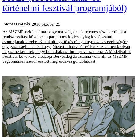
történelmi fesztivál programjából)
2018 október 25.
MODELLVÁLTÁS
Az MSZMP-nek hatalmas vagyona volt, ennek tetemes része került át a
rendszerváltást követően a pártemberek viszonylag kis létszámú
csoportjának kezébe. Kialakult egy tőkés réteg a nyolcvanas évek végére,
egy gazdasági elit. De hogy jöhetett mindez létre? Ezek az emberek olyan
helyzetbe kerültek, hogy be tudtak szállni a privatizációba. A Modellváltás
Fesztivál következő előadója Borvendég Zsuzsanna volt, aki az MSZMP
vagyonátmentéséről osztott meg érdekes gondolatokat.