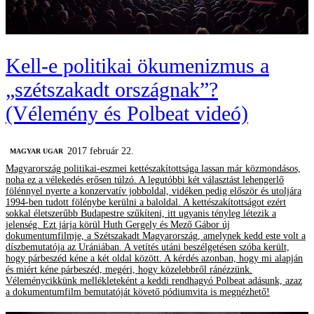
Kell-e politikai ökumenizmus a
„szétszakadt országnak”?
(Vélemény és Polbeat videó)
2017 február 22.
MAGYAR UGAR
Magyarország politikai-eszmei kettészakítottsága lassan már közmondásos,
noha ez a vélekedés erősen túlzó. A legutóbbi két választást lehengerlő
fölénnyel nyerte a konzervatív jobboldal, vidéken pedig először és utoljára
1994-ben tudott fölénybe kerülni a baloldal. A kettészakítottságot ezért
sokkal életszerűbb Budapestre szűkíteni, itt ugyanis tényleg létezik a
jelenség. Ezt járja körül Huth Gergely és Mező Gábor új
dokumentumfilmje, a Szétszakadt Magyarország, amelynek kedd este volt a
díszbemutatója az Urániában. A vetítés utáni beszélgetésen szóba került,
hogy párbeszéd kéne a két oldal között. A kérdés azonban, hogy mi alapján
és miért kéne párbeszéd, megéri, hogy közelebbről ránézzünk.
Véleménycikkünk mellékleteként a keddi rendhagyó Polbeat adásunk, azaz
a dokumentumfilm bemutatóját követő pódiumvita is megnézhető!