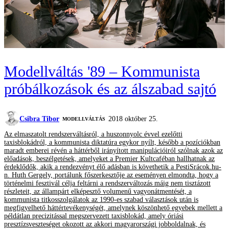
Modellváltás '89 – Kommunista
próbálkozások és az álszabad sajtó
Csibra Tibor
2018 október 25.
MODELLVÁLTÁS
Az elmaszatolt rendszerváltásról, a huszonnyolc évvel ezelőtti
taxisblokádról, a kommunista diktatúra egykor nyílt, később a pozíciókban
maradt emberei révén a háttérből irányított manipulációiról szólnak azok az
előadások, beszélgetések, amelyeket a Premier Kultcaféban hallhatnak az
érdeklődők, akik a rendezvényt élő adásban is követhetik a PestiSrácok.hu-
n. Huth Gergely, portálunk főszerkesztője az eseményen elmondta, hogy a
történelmi fesztivál célja feltárni a rendszerváltozás máig nem tisztázott
részleteit, az állampárt elképesztő volumenű vagyonátmentését, a
kommunista titkosszolgálatok az 1990-es szabad választások után is
megfigyelhető háttértevékenységét, amelynek köszönhető egyebek mellett a
példátlan precizitással megszervezett taxisblokád, amely óriási
presztízsveszteséget okozott az akkori magyarországi jobboldalnak, és