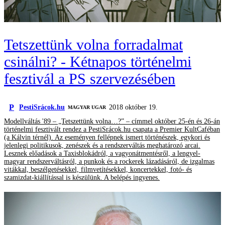
Tetszettünk volna forradalmat
csinálni? - Kétnapos történelmi
fesztivál a PS szervezésében
P
PestiSrácok.hu
2018 október 19.
MAGYAR UGAR
Modellváltás '89 – „Tetszettünk volna…?” – címmel október 25-én és 26-án
történelmi fesztivált rendez a PestiSrácok.hu csapata a Premier KultCaféban
(a Kálvin térnél). Az eseményen fellépnek ismert történészek, egykori és
jelenlegi politikusok, zenészek és a rendszerváltás meghatározó arcai.
Lesznek előadások a Taxisblokádról, a vagyonátmentésről, a lengyel-
magyar rendszerváltásról, a punkok és a rockerek lázadásáról, de izgalmas
vitákkal, beszélgetésekkel, filmvetítésekkel, koncertekkel, fotó- és
szamizdat-kiállítással is készülünk. A belépés ingyenes.