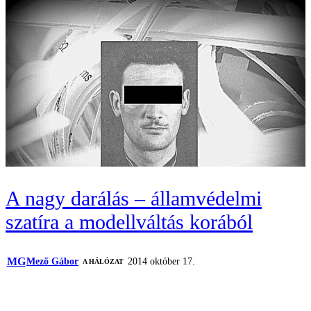
A nagy darálás – államvédelmi
szatíra a modellváltás korából
MG
Mező Gábor
2014 október 17.
A HÁLÓZAT