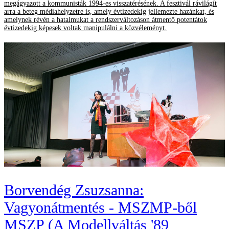
megágyazott a kommunisták 1994-es visszatérésének. A fesztivál rávilágít
arra a beteg médiahelyzetre is, amely évtizedekig jellemezte hazánkat, és
amelynek révén a hatalmukat a rendszerváltozáson átmentő potentátok
évtizedekig képesek voltak manipulálni a közvéleményt.
Borvendég Zsuzsanna:
Vagyonátmentés - MSZMP-ből
MSZP (A Modellváltás '89