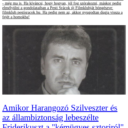
- még ma is. Ha kíváncsi, hogy hogyan, jól fog szórakozni, máskor pedig
elmélyülni a gondolataiban a Pesti Srácok új Filmklubját böngészve:
filmklub.pestisracok.hu. Ha pedig nem az, akkor nyugodtan dugja vissza a
fejét a homokba!
Amikor Harangozó Szilveszter és
az állambiztonság lebeszélte
Friderikuszt a "kémügyes sztoriról"