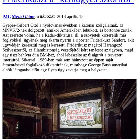
MG
Mező Gábor
2018 április 15.
A HÁLÓZAT
Gyepes-Gilbert Ottó a nyolcvanas években a katonai szolgálatnak, az
MNVK/2-nek dolgozott, amikor Amerikában lebukott, és börtönbe zárták.
Azt szerette volna, ha a Kádár-diktatúra, ill. a szovjetek kicserélik más
foglyokkal, ügyének meg akarta nyerni a riporter Friderikusz Sándort, akit
ügyvédjén keresztül meg is keresett. Friderikusz magától Harangozó
Szilvesztertől, az állambiztonság vezetőjétől kért tanácsot az ügyben, majd
egy tiszt behívta őt a BM-hez, ahol lebeszélte az újságírót a tervezett
interjúról. Sikerrel. 1989-ben más sem hiányzott az éppen saját
átmentésével foglalkozó diktatúrának, minthogy George Bush amerikai
elnök látogatása előtt egy ilyen ügy zavarja meg a helyzetet.