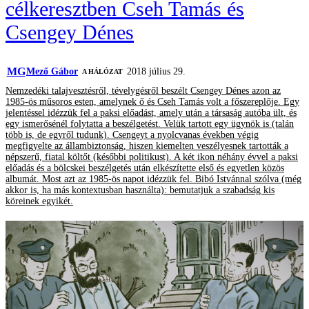
célkeresztben Cseh Tamás és
Csengey Dénes
MG
Mező Gábor
2018 július 29.
A HÁLÓZAT
Nemzedéki talajvesztésről, tévelygésről beszélt Csengey Dénes azon az
1985-ös műsoros esten, amelynek ő és Cseh Tamás volt a főszereplője. Egy
jelentéssel idézzük fel a paksi előadást, amely után a társaság autóba ült, és
egy ismerősénél folytatta a beszélgetést. Velük tartott egy ügynök is (talán
több is, de egyről tudunk). Csengeyt a nyolcvanas években végig
megfigyelte az állambiztonság, hiszen kiemelten veszélyesnek tartották a
népszerű, fiatal költőt (későbbi politikust). A két ikon néhány évvel a paksi
előadás és a bölcskei beszélgetés után elkészítette első és egyetlen közös
albumát. Most azt az 1985-ös napot idézzük fel. Bibó Istvánnal szólva (még
akkor is, ha más kontextusban használta): bemutatjuk a szabadság kis
köreinek egyikét.