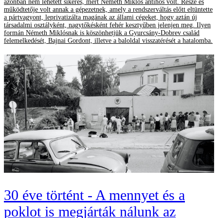
azonban nem lehetett sikeres, mert Németh Miklós antihős volt. Része és
működtetője volt annak a gépezetnek, amely a rendszerváltás előtt eltüntette
a pártvagyont, leprivatizálta magának az állami cégeket, hogy aztán új
társadalmi osztályként, nagytőkésként fehér kesztyűben jelenjen meg. Ilyen
formán Németh Miklósnak is köszönhetjük a Gyurcsány-Dobrev család
felemelkedését, Bajnai Gordont, illetve a baloldal visszatérését a hatalomba.
30 éve történt - A mennyet és a
poklot is megjárták nálunk az