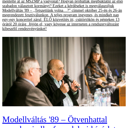
mentette át az MSZMP a vagyonát? Hogyan próbálták megbuktatni az első
szabadon választott kormányt? Ezeket a kérdéseket is megválaszoljuk
Modellváltás '89 – „Tetszettünk volna…?” címmel október 25-én és 26-án
megrendezett fesztiválunkon. A teljes program ingyenes, és mindkét nap
egy-egy koncerttel zárul. ÉLŐ közvetítés itt, csütörtökön és pénteken 13
órától 20 óráig. Jöjjön el, vagy kövesse az interneten a rendszerváltozást
kibeszélő rendezvényünket!
Modellváltás '89 – Ötvenhattal