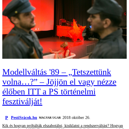
Modellváltás '89 – „Tetszettünk
volna…?” – Jöjjön el vagy nézze
élőben ITT a PS történelmi
fesztiválját!
P
PestiSrácok.hu
2018 október 26.
MAGYAR UGAR
Kik és hogyan próbálták elszabotálni, kisiklatni a rendszerváltást? Hogyan