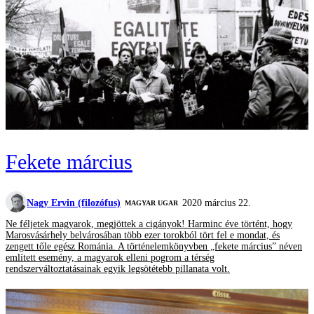
Fekete március
Nagy Ervin (filozófus)
2020 március 22.
MAGYAR UGAR
Ne féljetek magyarok, megjöttek a cigányok! Harminc éve történt, hogy
Marosvásárhely belvárosában több ezer torokból tört fel e mondat, és
zengett tőle egész Románia. A történelemkönyvben „fekete március” néven
említett esemény, a magyarok elleni pogrom a térség
rendszerváltoztatásainak egyik legsötétebb pillanata volt.