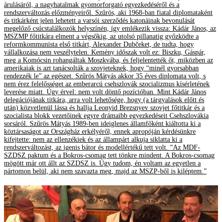
árulásáról, a nagyhatalmak gyomorforgató egyezkedéséről és a
rendszerváltozás előzményeiről. Szűrös, aki 1968-ban fiatal diplomataként
és titkárként jelen lehetett a varsói szerződés katonáinak bevonulását
megelőző csúcstalálkozók helyszínén, így emlékezik vissza: Kádár János, az
MSZMP főtitkára elment a végsőkig, az utolsó pillanatig győzködte a
reformkommunista első titkárt, Alexander Dubčeket, de tudta, hogy
vállalkozása nem veszélytelen. Kemény időszak volt ez: Biszku, Gáspár,
meg a Komócsin rohangáltak Moszkvába, és feljelentették őt, miközben az
amerikaiak is azt tanácsolták a szovjeteknek, hogy “minél gyorsabban
rendezzék le” az egészet. Szűrös Mátyás akkor 35 éves diplomata volt, s
nem érez felelősséget az emberarcú csehszlovák szocializmus kísérletének
leverése miatt. Úgy érvel: nem volt döntő pozícióban. Mint Kádár János
delegációjának titkára, arra volt lehetősége, hogy (a tárgyalások előtt és
után) közvetlenül lássa és hallja Leonyid Brezsnyev szovjet főtitkár és a
szocialista blokk vezetőinek egyre drámaibb egyezkedéseit Csehszlovákia
sorsáról. Szűrös Mátyás 1989-ben ideiglenes államfőként kiáltotta ki a
köztársaságot az Országház erkélyéről, ennek apropóján kérdésünkre
kifejtette: nem az ellenzékiek és az állampárt alkuja siklatta ki a
rendszerváltozást, az igenis bátor és modellértékű tett volt. “Az MDF-
SZDSZ paktum és a Bokros-csomag tett tönkre mindent. A Bokros-csomag
mögött már ott állt az SZDSZ is. Úgy tudom, én voltam az egyetlen a
pártomon belül, aki nem szavazta meg, majd az MSZP-ből is kiléptem.”