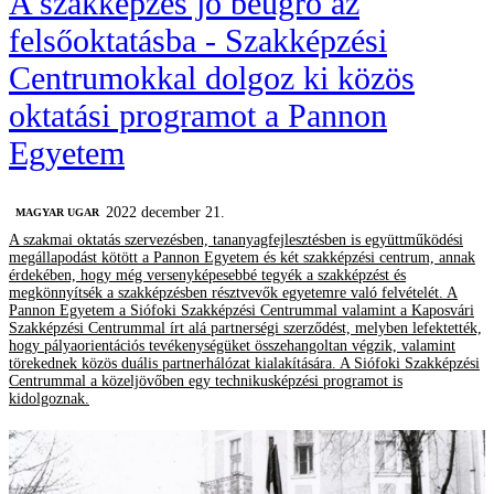
A szakképzés jó beugró az
felsőoktatásba - Szakképzési
Centrumokkal dolgoz ki közös
oktatási programot a Pannon
Egyetem
2022 december 21.
MAGYAR UGAR
A szakmai oktatás szervezésben, tananyagfejlesztésben is együttműködési
megállapodást kötött a Pannon Egyetem és két szakképzési centrum, annak
érdekében, hogy még versenyképesebbé tegyék a szakképzést és
megkönnyítsék a szakképzésben résztvevők egyetemre való felvételét. A
Pannon Egyetem a Siófoki Szakképzési Centrummal valamint a Kaposvári
Szakképzési Centrummal írt alá partnerségi szerződést, melyben lefektették,
hogy pályaorientációs tevékenységüket összehangoltan végzik, valamint
törekednek közös duális partnerhálózat kialakítására. A Siófoki Szakképzési
Centrummal a közeljövőben egy technikusképzési programot is
kidolgoznak.