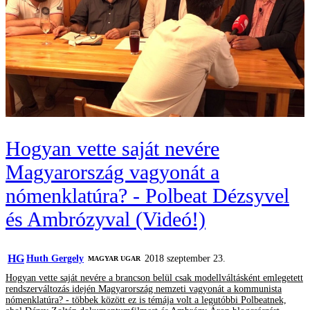
Hogyan vette saját nevére
Magyarország vagyonát a
nómenklatúra? - Polbeat Dézsyvel
és Ambrózyval (Videó!)
HG
Huth Gergely
2018 szeptember 23.
MAGYAR UGAR
Hogyan vette saját nevére a brancson belül csak modellváltásként emlegetett
rendszerváltozás idején Magyarország nemzeti vagyonát a kommunista
nómenklatúra? - többek között ez is témája volt a legutóbbi Polbeatnek,