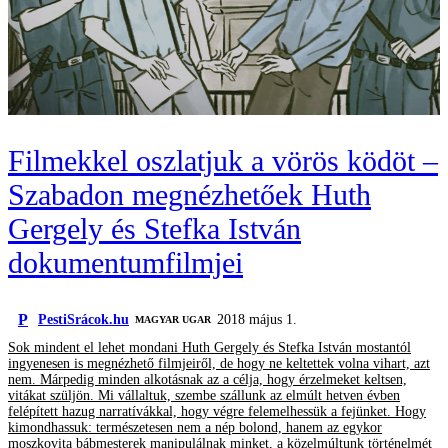
Filmekkel oszlatjuk a vörös ködöt –
Szabadon megnézhetőek Huth
Gergely és Stefka István
dokumentumfilmjei
P
PestiSrácok.hu
2018 május 1.
MAGYAR UGAR
Sok mindent el lehet mondani Huth Gergely és Stefka István mostantól
ingyenesen is megnézhető filmjeiről, de hogy ne keltettek volna vihart, azt
nem. Márpedig minden alkotásnak az a célja, hogy érzelmeket keltsen,
vitákat szüljön. Mi vállaltuk, szembe szállunk az elmúlt hetven évben
felépített hazug narratívákkal, hogy végre felemelhessük a fejünket. Hogy
kimondhassuk: természetesen nem a nép bolond, hanem az egykor
moszkovita bábmesterek manipulálnak minket, a közelmúltunk történelmét