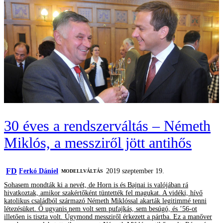
30 éves a rendszerváltás – Németh
Miklós, a messziről jött antihős
FD
Ferkó Dániel
2019 szeptember 19.
MODELLVÁLTÁS
Sohasem mondták ki a nevét, de Horn is és Bajnai is valójában rá
hivatkoztak, amikor szakértőként tüntették fel magukat. A vidéki, hívő
katolikus családból származó Németh Miklóssal akarták legitimmé tenni
létezésüket. Ő ugyanis nem volt sem pufajkás, sem besúgó, és ’56-ot
illetően is tiszta volt. Úgymond messziről érkezett a pártba. Ez a manőver