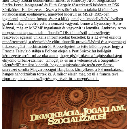
ahol Dézsy Zoltán dokumentumfilmest és Ambrózy Áron blogcsászárt
Stefka István lapigazgató és Huth Gergely főszerkesztő kérdezte az R56
Sörözőben. Emlékezetes: Dézsy a PestiSrácok.hu-n tálalta ki több éves
kutakodásának eredményét, amelyből kiderül: az MSZP 1989-ben
jogtalanul, a bűnben fogant, és az a klikk, amely a “modellváltás” éveiben
gyakorlatilag a nevére vette a nemzeti vagyont, benne a Gyurcsány-Apró-
klánnal, még az MSZMP ingatlanait és vagyonát is lenyúlta. Ambrózy Áron
megosztotta tapasztalatait a "hordós" DK-tüntetésről; a beszélgetés
résztvevői egészen unikális információkat beszéltek ki a 12 évvel ezelőtti
rendőrterrorról, a tévészékház előtti tüntetők provokálásáról és a gyurcsányi
titkosszolgálat machinációiról. A beszélgetést az tette különlegessé, hogy a
Francia Televízió stábja a Polbeat elején a PestiSrácok.hu kollégáit
kérdezgette arról: mi az oka annak, hogy újságíróként a "sajtószabadságot
elnyomó Orbán-rezsimet" támogatják és mi a véleményük a Sargentini-
jelentésről? Amikor kiderült, hogy a sajtószabadság terén egy Soros-
szervezet sorolta Magyarországot Banglades környékére, a PS munkatársai
hangos hahotázásban törtek ki. A műsor elején még ott ül a francia tévé
riportere, akivel a beszélgetés egy részét itt is megnézhetik: