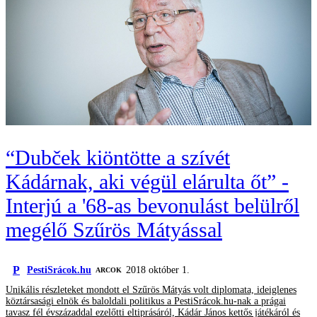
“Dubček kiöntötte a szívét
Kádárnak, aki végül elárulta őt” -
Interjú a '68-as bevonulást belülről
megélő Szűrös Mátyással
P
PestiSrácok.hu
2018 október 1.
ARCOK
Unikális részleteket mondott el Szűrös Mátyás volt diplomata, ideiglenes
köztársasági elnök és baloldali politikus a PestiSrácok.hu-nak a prágai
tavasz fél évszázaddal ezelőtti eltiprásáról, Kádár János kettős játékáról és