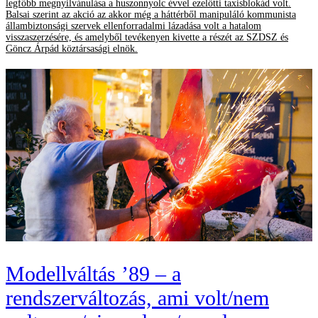
legfőbb megnyilvánulása a huszonnyolc évvel ezelőtti taxisblokád volt.
Balsai szerint az akció az akkor még a háttérből manipuláló kommunista
állambiztonsági szervek ellenforradalmi lázadása volt a hatalom
visszaszerzésére, és amelyből tevékenyen kivette a részét az SZDSZ és
Göncz Árpád köztársasági elnök.
Modellváltás ’89 – a
rendszerváltozás, ami volt/nem