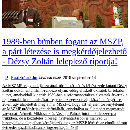
1989-ben bűnben fogant az MSZP,
a párt létezése is megkérdőjelezhető
- Dézsy Zoltán leleplező riportja!
P
PestiSrácok.hu
2018 szeptember 18.
MAGYAR UGAR
Az MSZMP-vagyon átjátszásának történetét két és fél évtizede kutató Dézsy
Zoltán dokumentumfilm-rendező olyan, eddig eltitkolt okiratok birtokába
jutott, amelyekből kiderül: 1989-ben a reformszocialista elvtársak átverték a
régi vonalas kommunistákat - egyben az egész ország közvéleményét - és
28-an úgy alapították meg a mai MSZP-t, hogy azt teljesen törvénytelenül
az MSZMP utódpártjaként definiálták, annektálva az állampárt megmaradt
vagyonát. Németh Miklósnak és Vastagh Pálnak jutott a kulcsszerep a
trükkben, de a közhiteles bírósági nyilvántartásból is hiányzó új
bizonyítékok alapjaiban kérdőjelezik meg az MSZP létét és az elmúlt három
évtizedes gazdálkodásának jogszerűségét. (PS)