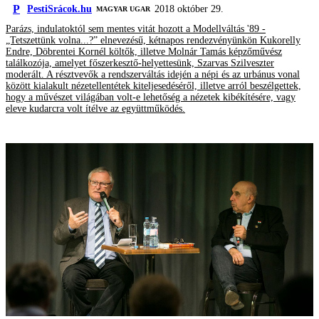
P
PestiSrácok.hu
2018 október 29.
MAGYAR UGAR
Parázs, indulatoktól sem mentes vitát hozott a Modellváltás '89 -
„Tetszettünk volna...?” elnevezésű, kétnapos rendezvényünkön Kukorelly
Endre, Döbrentei Kornél költők, illetve Molnár Tamás képzőművész
találkozója, amelyet főszerkesztő-helyettesünk, Szarvas Szilveszter
moderált. A résztvevők a rendszerváltás idején a népi és az urbánus vonal
között kialakult nézetellentétek kiteljesedéséről, illetve arról beszélgettek,
hogy a művészet világában volt-e lehetőség a nézetek kibékítésére, vagy
eleve kudarcra volt ítélve az együttműködés.