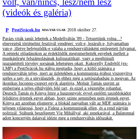
volt, van/nincs, lesz/nem lesz
(videók és galéria)
P
PestiSrácok.hu
2018 október 27.
MAGYAR UGAR
Parázs viták tanúi lehettek a Modellváltás '89 - Tetszettünk volna...?
elnevezésű történelmi fesztivál vendégei: volt-e, lezárult-e, folyamatban
van-e, illetve befejeződik-e valaha a rendszerváltásként emlegetett folyamat.
A pénteki előadásokon az érdeklődők megismerhették egyebek mellett a
munkásőrség felszámolásának kulisszatitkait, vagy a meghiúsult
igazságtételi törvény sorsának lehetséges okait. Kukorelly Endrétől (ex-
LMP) a PestiSrácok.hu stábja megtudta, hogy a költő számára a
rendszerváltás teljes, mert az üzletekben a kommunista érához viszonyítva
széles a sajt- és a sörválaszték, és ehhez még a sajtószabadság is megvan. Az
ikonikus Inconnu-csoport egyik alapítója, Molnár Tamás szerint az
emberiség a teljes elhülyülés felé tart, és ezzel a végzetébe rohanhat.
Deutsch Tamás és Kónya Imre a huszonnyolc évvel ezelőtti taxisblokádot
felidézve értettek egyet abban, hogy szinte semmiben nem értenek egyet,
Kónya azt azonban elismerte: a blokád napjaiban vált az MDF számára is
teljesen világossá, hogy a Fidesz a kommunisták ellen, és a rend pártján
politizál. Stábunk beszélgetett Víg Mihállyal, aki zenekarával, a Balatonnal
adott koncertjén dalaival idézte meg a rendszerváltás időszakát.