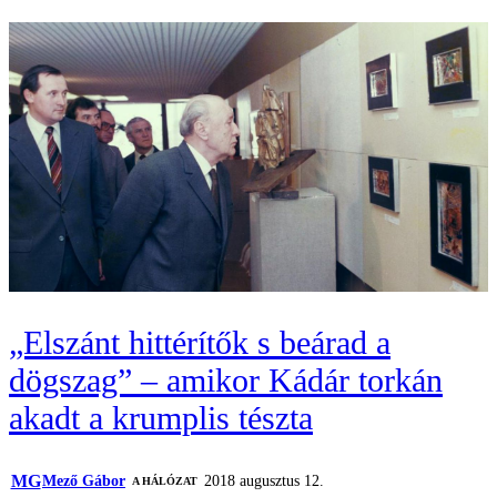
„Elszánt hittérítők s beárad a
dögszag” – amikor Kádár torkán
akadt a krumplis tészta
MG
Mező Gábor
2018 augusztus 12.
A HÁLÓZAT