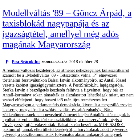
Modellváltás '89 – Göncz Árpád, a
taxisblokád nagypapája és az
igazságtétel, amellyel még adós
magának Magyarország
P
PestiSrácok.hu
2018 október 28.
MODELLVÁLTÁS
A rendszerváltozás kezdetéről, az átmenet nehézségeinek kulisszatitkairól
számolt be a „Modellváltás '89 - Tetszettünk volna...?” elnevezésű
történelmi fesztiválunkon Balsai István alkotmánybíró, az Antall József
vezette kabinet igazságügyminisztere. A PestiSrácok.hu lapigazgatója,
Stefka István a beszélgetés kezdetén felhívta a figyelmet, hogy bár az
Antall-kormányt sokan támadták az elszalasztott lehetőségek miatt, azt nem
szabad elfelejteni, hogy hosszú idő után újra természetes lett
Magyarországon a parlamentáris demokrácia, kivonult a megszálló szovjet
hadsereg, megvalósult a szólás-, vallás- és sajtószabadság. Bár a
zökkenőmentesnek nem nevezhető átmenet idején Antallék akár maguk is
nyúlhattak volna diktatórikus eszközökhöz, a rendszerváltók mégis a
törvényesség útját választották. Balsai István beszélt az MDF-SZDSZ-
paktumról, annak elkerülhetetlenségéről, a horvátoknak adott fegyverek
ügyéről, a posztkommunisták folyamatos aknamunkájáról, amelynek