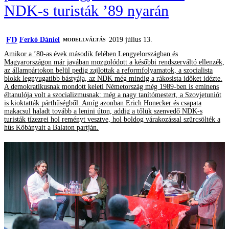
NDK-s turisták ’89 nyarán
FD
Ferkó Dániel
2019 július 13.
MODELLVÁLTÁS
Amikor a ’80-as évek második felében Lengyelországban és
Magyarországon már javában mozgolódott a későbbi rendszerváltó ellenzék,
az állampártokon belül pedig zajlottak a reformfolyamatok, a szocialista
blokk legnyugatibb bástyája, az NDK még mindig a rákosista időket idézte.
A demokratikusnak mondott keleti Németország még 1989-ben is eminens
éltanulója volt a szocializmusnak: még a nagy tanítómestert, a Szovjetuniót
is kioktatták párthűségből. Amíg azonban Erich Honecker és csapata
makacsul haladt tovább a lenini úton, addig a tőlük szenvedő NDK-s
turisták tízezrei hol reményt vesztve, hol boldog várakozással szürcsölték a
hűs Kőbányait a Balaton partján.