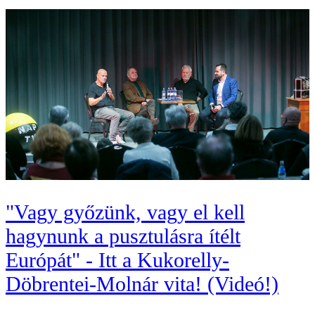
"Vagy győzünk, vagy el kell
hagynunk a pusztulásra ítélt
Európát" - Itt a Kukorelly-
Döbrentei-Molnár vita! (Videó!)