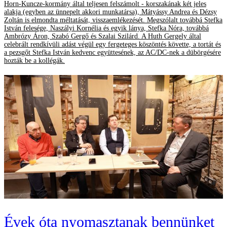
Horn-Kuncze-kormány által teljesen felszámolt - korszakának két jeles
alakja (egyben az ünnepelt akkori munkatársa), Mátyássy Andrea és Dézsy
Zoltán is elmondta méltatását, visszaemlékezését. Megszólalt továbbá Stefka
István felesége, Naszályi Kornélia és egyik lánya, Stefka Nóra, továbbá
Ambrózy Áron, Szabó Gergő és Szalai Szilárd. A Huth Gergely által
celebrált rendkívüli adást végül egy fergeteges köszöntés követte, a tortát és
a pezsgőt Stefka István kedvenc együttesének, az AC/DC-nek a dübörgésére
hozták be a kollégák.
Évek óta nyomasztanak bennünket