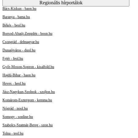
Regionális hírportálok
Bács-Kiskun - baon.hu
Baranya - bama.hu
Békés - beol.hu
Borsod-Abaúj-Zemplén - boon.hu
Csongrád - delmagyar.hu
Dunaújváros - duol.hu
Fejér - feol.hu
Győr-Moson-Sopron - kisalfold.hu
Hajdú-Bihar - haon.hu
Heves - heol.hu
Jász-Nagykun-Szolnok - szoljon.hu
Komárom-Esztergom - kemma.hu
Nógrád - nool.hu
Somogy - sonline.hu
Szabolcs-Szatmár-Bereg - szon.hu
Tolna - teol.hu