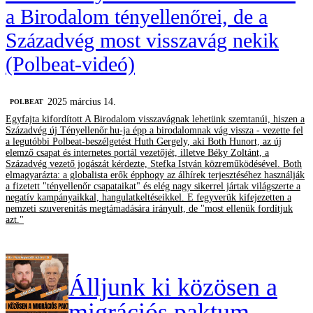
a Birodalom tényellenőrei, de a
Századvég most visszavág nekik
(Polbeat-videó)
2025 március 14.
‎POLBEAT
Egyfajta kifordított A Birodalom visszavágnak lehetünk szemtanúi, hiszen a
Századvég új Tényellenőr.hu-ja épp a birodalomnak vág vissza - vezette fel
a legutóbbi Polbeat-beszélgetést Huth Gergely, aki Both Hunort, az új
elemző csapat és internetes portál vezetőjét, illetve Béky Zoltánt, a
Századvég vezető jogászát kérdezte, Stefka István közreműködésével. Both
elmagyarázta: a globalista erők épphogy az álhírek terjesztéséhez használják
a fizetett "tényellenőr csapataikat" és elég nagy sikerrel jártak világszerte a
negatív kampányaikkal, hangulatkeltéseikkel. E fegyverük kifejezetten a
nemzeti szuverenitás megtámadására irányult, de "most ellenük fordítjuk
azt."
Álljunk ki közösen a
migrációs paktum