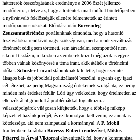
háttérerők összefogásának eredménye a 2006 őszét jellemző
rendőrterror, illetve az, hogy a történtek miatt indított büntetőperben
a nyilvánvaló felelősségük ellenére felmentették az érintett
rendőrparancsnokokat. Előadása után
Borvendég
Zsuzsanna
történész
portálunknak elmondta, hogy a hasonló
fesztiválokra rendkívül nagy szükség van, mert a rendszerváltozás
történetét eddig sem történeti, sem társadalmi szempontból nem
sikerült tisztázni, miközben az emberek közül még azok is egyre
többen válnak közönyössé a téma iránt, akik átélték a történelmi
időket.
Schuster Lóránt
stábunknak kifejtette, hogy szerinte
álságos bal- és jobboldali politizálásról beszélni, ugyanis egy igazi
cél létezhet, az pedig Magyarország érdekeinek szolgálata, ez pedig
minden más érdeket felülír. Lóri úgy vélekedett, hogy értelmetlen az
ellenzék által gründolt álproblémákkal foglalkozni: a
választópolgárok világosan kifejtették, hogy a többség miképp
képzeli el hazánk jövőjét, és ezt komolyan kell venni, ez annak is
kötelessége, aki nem szimpatizál a kormánnyal. A
P. Mobil
frontembere korábban
Kövessy Róbert rendezővel
,
Miklós
Péterrel
és
Árvai Viktorral
elevenítették fel, hogy a kommunista