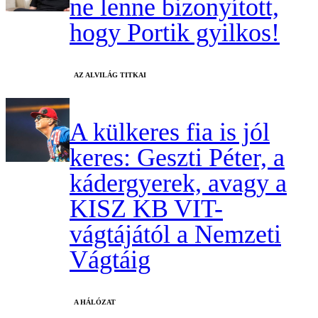
ne lenne bizonyított,
hogy Portik gyilkos!
AZ ALVILÁG TITKAI
A külkeres fia is jól
keres: Geszti Péter, a
kádergyerek, avagy a
KISZ KB VIT-
vágtájától a Nemzeti
Vágtáig
A HÁLÓZAT