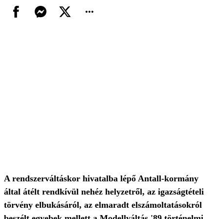
A rendszerváltáskor hivatalba lépő Antall-kormány
által átélt rendkívül nehéz helyzetről, az igazságtételi
törvény elbukásáról, az elmaradt elszámoltatásokról
beszélt egyebek mellett a Modellváltás '89 történelmi