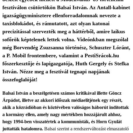
fesztiválon csütörtökön Balsai István. Az Antall-kabinet
igazságügyminisztere ellenforradalomnak nevezte a
taxisblokádot, és rámutatott, azt olyan katonai
precizitással szervezték meg a háttérből, amire laikus
sofőrök képtelenek lettek volna. Videónkban megszólal
még Borvendég Zsuzsanna történész, Schuszter Lóránt,
a P. Mobil frontembere, valamint a PestiSrácok.hu
főszerkesztője és lapigazgatója, Huth Gergely és Stefka
István. Nézze meg a fesztivál tegnapi napjának
összefoglalóját!
Balsai István a beszélgetésen számos kritikával illette Göncz
Árpádot, illetve az akkori időszak médiaelitjének egy részét,
akik a közrádióban és köztévében valóságos háborút indítottak
a kormány ellen, amely nagy mértékben hozzájárult ahhoz,
hogy 1994-ben visszatértek a kommunisták, és Horn Gyulát
juttatták hatalomra.
Balsai szerint a rendszerváltozást elmaszatoló