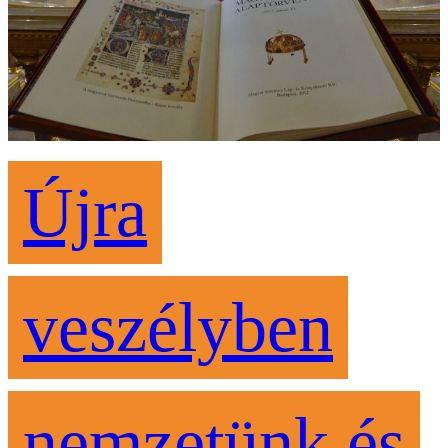
Újra
veszélyben
nemzetünk és