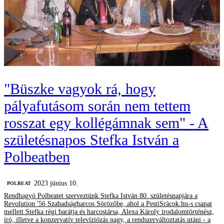
"Büszke vagyok rá, hogy
pályafutásom során nem tettem
rosszat egy kollégámnak sem" - A
születésnapos Stefka István a
Polbeatben
2023 június 10.
‎POLBEAT
Rendhagyó Polbeatet szerveztünk Stefka István 80. születésnapjára a
Revolution '56 Szabadságharcos Sörözőbe, ahol a PestiSrácok.hu-s csapat
mellett Stefka régi barátja és harcostársa, Alexa Károly irodalomtörténész,
író, illetve a konzervatív televíziózás nagy, a rendszerváltoztatás utáni - a