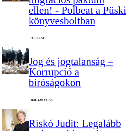
ellen! - Polbeat a Püski
könyvesboltban
‎POLBEAT
Jog és jogtalanság –
Korrupció a
bíróságokon
MAGYAR UGAR
Riskó Judit: Legalább