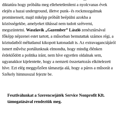
diktatúra hogy próbálta meg ellehetetleníteni a nyolcvanas évek
elején a hazai underground, illetve punk- és rockmozgalmak
prominenseit, majd miképp próbált beépülni azokba a
közösségekbe, amelyeket tiltással nem tudott szétverni,
megszüntetni.
Waszlavik „Gazember” László
zenésztársával
főképp népzenei estet tartott, a műsorban bemutattak számos régi, a
köztudatból méltatlanul kikopott katonadalt is. Az extravaganciájáról
ismert művész portálunknak elmondta, hogy mindig élénken
érdeklődött a politika iránt, nem híve egyetlen oldalnak sem,
ugyanakkor kijelentette, hogy a nemzeti összetartozás elkötelezett
híve. Ezt elég meggyőzően támasztja alá, hogy a páros a műsorát a
Székely himnusszal fejezte be.
Fesztiválunkat a Szerencsejáték Service Nonprofit Kft.
támogatásával rendeztük meg.