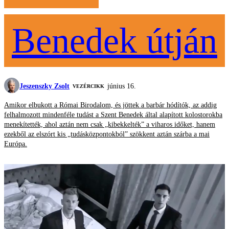
Benedek útján
Jeszenszky Zsolt
június 16.
VEZÉRCIKK
Amikor elbukott a Római Birodalom, és jöttek a barbár hódítók, az addig
felhalmozott mindenféle tudást a Szent Benedek által alapított kolostorokba
menekítették, ahol aztán nem csak „kibekkelték” a viharos időket, hanem
ezekből az elszórt kis „tudásközpontokból” szökkent aztán szárba a mai
Európa.