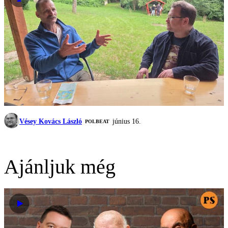
Vésey Kovács László
június 16.
‎POLBEAT
Ajánljuk még