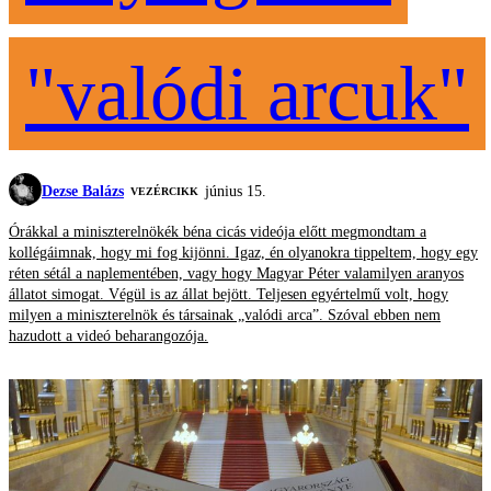
"valódi arcuk"
Dezse Balázs
június 15.
VEZÉRCIKK
Órákkal a miniszterelnökék béna cicás videója előtt megmondtam a
kollégáimnak, hogy mi fog kijönni. Igaz, én olyanokra tippeltem, hogy egy
réten sétál a naplementében, vagy hogy Magyar Péter valamilyen aranyos
állatot simogat. Végül is az állat bejött. Teljesen egyértelmű volt, hogy
milyen a miniszterelnök és társainak „valódi arca”. Szóval ebben nem
hazudott a videó beharangozója.