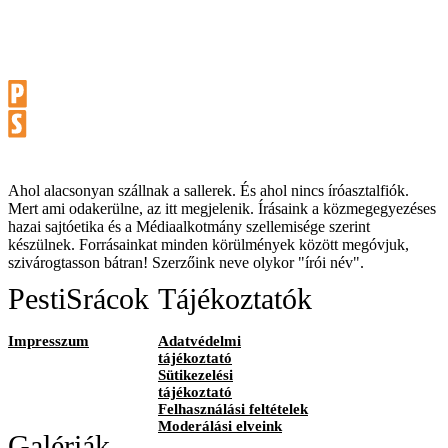
Ahol alacsonyan szállnak a sallerek. És ahol nincs íróasztalfiók.
Mert ami odakerülne, az itt megjelenik. Írásaink a közmegegyezéses
hazai sajtóetika és a Médiaalkotmány szellemisége szerint
készülnek. Forrásainkat minden körülmények között megóvjuk,
szivárogtasson bátran! Szerzőink neve olykor "írói név".
PestiSrácok
Tájékoztatók
Impresszum
Adatvédelmi
tájékoztató
Sütikezelési
tájékoztató
Felhasználási feltételek
Moderálási elveink
Galériák