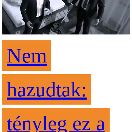
Nem
hazudtak:
tényleg ez a