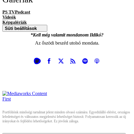
PS TVPodcast
Videók
Képgalériák
Süti beállítások
*Kell még valamit mondanom Ildikó?
Az őszödi beszéd utolsó mondata.
Portfóliónk minőségi tartalmat jelent minden olvasó számára. Egyedülálló elérést, országos
lefedettséget és változatos megjelenési lehetőséget biztosít. Folyamatosan keressük az új
irányokat és fejlődési lehetőségeket. Ez jövőnk záloga.