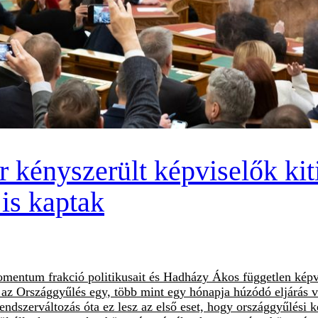
r kényszerült képviselők kit
is kaptak
mentum frakció politikusait és Hadházy Ákos független képvis
el az Országgyűlés egy, több mint egy hónapja húzódó eljárás v
ndszerváltozás óta ez lesz az első eset, hogy országgyűlési k