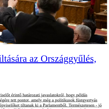
iltására az Országgyűlés,
előt érintő határozati javaslatokról, hogy példás
égére tett pontot, amely még a politikusok füstgyertyás
épviselőket tiltanak ki a Parlamentből. Természetesen - jó