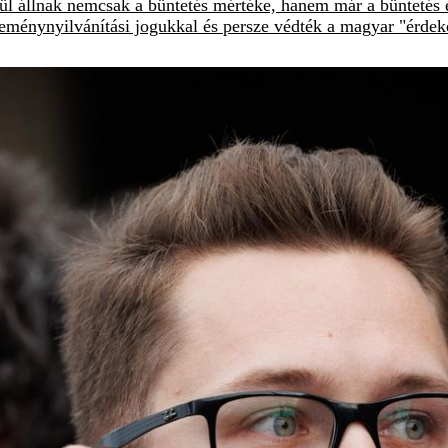
l állnak nemcsak a büntetés mértéke, hanem már a büntetés elő
éleménynyilvánítási jogukkal és persze védték a magyar "érdek