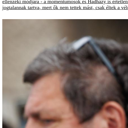
ellenzéki módjára - a momentumosok és Hadházy is értetlenü
jogtalannak tartva, mert ők nem tettek mást, csak éltek a v