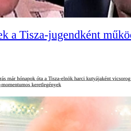
enek a Tisza-jugendként mű
ás már hónapok óta a Tisza-elnök harci kutyájaként vicsorog 
ex-momentumos keretlegények