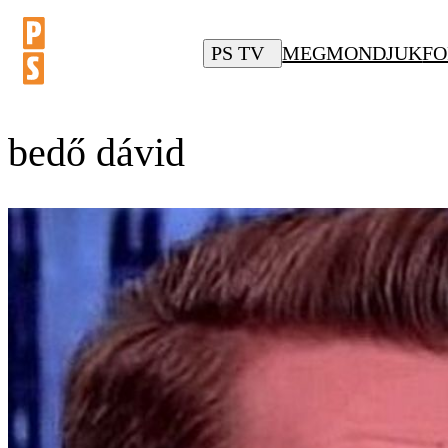
PS TV
MEGMONDJUK
FO
bedő dávid