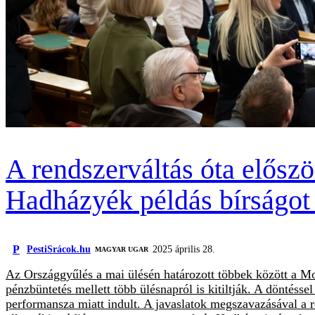
A rendszerváltás óta előszö
Hadházyék példás bírságot 
P
PestiSrácok.hu
2025 április 28.
MAGYAR UGAR
Az Országgyűlés a mai ülésén határozott többek között a Mo
pénzbüntetés mellett több ülésnapról is kitiltják. A döntéss
performansza miatt indult. A javaslatok megszavazásával a re