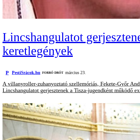
Lincshangulatot gerjeszt
keretlegények
P
PestiSrácok.hu
március 23.
FORRÓ DRÓT
A villanyroller-zuhanyoztató szellemóriás, Fekete-Győr Andr
Lincshangulatot gerjesztenek a Tisza-jugendként működő 