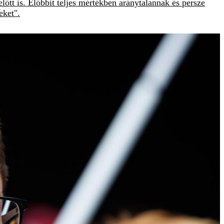
tt is. Előbbit teljes mértékben aránytalannak és persze
eket".