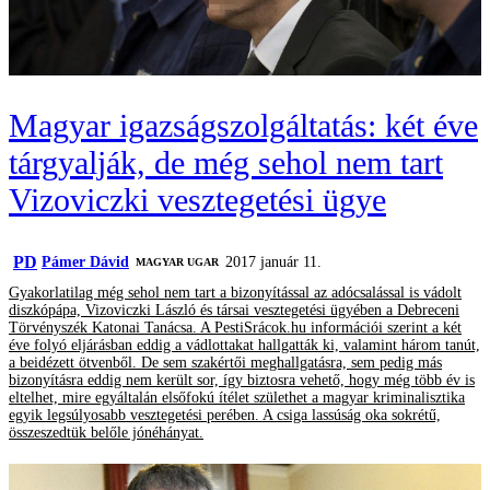
Magyar igazságszolgáltatás: két éve
tárgyalják, de még sehol nem tart
Vizoviczki vesztegetési ügye
PD
Pámer Dávid
2017 január 11.
MAGYAR UGAR
Gyakorlatilag még sehol nem tart a bizonyítással az adócsalással is vádolt
diszkópápa, Vizoviczki László és társai vesztegetési ügyében a Debreceni
Törvényszék Katonai Tanácsa. A PestiSrácok.hu információi szerint a két
éve folyó eljárásban eddig a vádlottakat hallgatták ki, valamint három tanút,
a beidézett ötvenből. De sem szakértői meghallgatásra, sem pedig más
bizonyításra eddig nem került sor, így biztosra vehető, hogy még több év is
eltelhet, mire egyáltalán elsőfokú ítélet születhet a magyar kriminalisztika
egyik legsúlyosabb vesztegetési perében. A csiga lassúság oka sokrétű,
összeszedtük belőle jónéhányat.