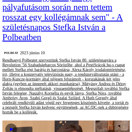
pályafutásom során nem tettem
rosszat egy kollégámnak sem" - A
születésnapos Stefka István a
Polbeatben
2023 június 10.
‎POLBEAT
Rendhagyó Polbeatet szerveztünk Stefka István 80. születésnapjára a
Revolution '56 Szabadságharcos Sörözőbe, ahol a PestiSrácok.hu-s csapat
mellett Stefka régi barátja és harcostársa, Alexa Károly irodalomtörténész,
író, illetve a konzervatív televíziózás nagy, a rendszerváltoztatás utáni - a
Horn-Kuncze-kormány által teljesen felszámolt - korszakának két jeles
alakja (egyben az ünnepelt akkori munkatársa), Mátyássy Andrea és Dézsy
Zoltán is elmondta méltatását, visszaemlékezését. Megszólalt továbbá Stefka
István felesége, Naszályi Kornélia és egyik lánya, Stefka Nóra, továbbá
Ambrózy Áron, Szabó Gergő és Szalai Szilárd. A Huth Gergely által
celebrált rendkívüli adást végül egy fergeteges köszöntés követte, a tortát és
a pezsgőt Stefka István kedvenc együttesének, az AC/DC-nek a dübörgésére
hozták be a kollégák.