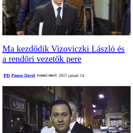
Ma kezdődik Vizoviczki László és
a rendőri vezetők pere
PD
Pámer Dávid
2015 január 14.
FORRÓ DRÓT