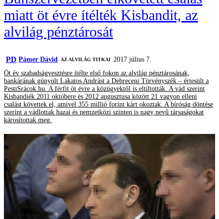
miatt öt évre ítélték Kisbandit, az
alvilág pénztárosát
PD
Pámer Dávid
2017 július 7.
AZ ALVILÁG TITKAI
Öt év szabadságvesztésre ítélte első fokon az alvilág pénztárosának,
bankárának gúnyolt Lakatos Andrást a Debreceni Törvényszék – értesült a
PestiSrácok.hu. A férfit öt évre a közügyektől is eltiltották. A vád szerint
Kisbandiék 2011 októbere és 2012 augusztusa között 21 vagyon elleni
csalást követtek el, amivel 355 millió forint kárt okoztak. A bíróság döntése
szerint a vádlottak hazai és nemzetközi szinten is nagy nevű társaságokat
károsítottak meg.