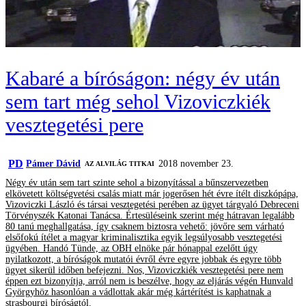
Kabaré a bíróságon: négy év után
sem tart még sehol Vizoviczkiék
vesztegetési pere
PD
Pámer Dávid
2018 november 23.
AZ ALVILÁG TITKAI
Négy év után sem tart szinte sehol a bizonyítással a bűnszervezetben
elkövetett költségvetési csalás miatt már jogerősen hét évre ítélt diszkópápa,
Vizoviczki László és társai vesztegetési perében az ügyet tárgyaló Debreceni
Törvényszék Katonai Tanácsa. Értesüléseink szerint még hátravan legalább
80 tanú meghallgatása, így csaknem biztosra vehető: jövőre sem várható
elsőfokú ítélet a magyar kriminalisztika egyik legsúlyosabb vesztegetési
ügyében. Handó Tünde, az OBH elnöke pár hónappal ezelőtt úgy
nyilatkozott, a bíróságok mutatói évről évre egyre jobbak és egyre több
ügyet sikerül időben befejezni. Nos, Vizoviczkiék vesztegetési pere nem
éppen ezt bizonyítja, arról nem is beszélve, hogy az eljárás végén Hunvald
Györgyhöz hasonlóan a vádlottak akár még kártérítést is kaphatnak a
strasbourgi bíróságtól.