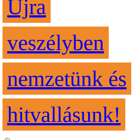
Újra
veszélyben
nemzetünk és
hitvallásunk!