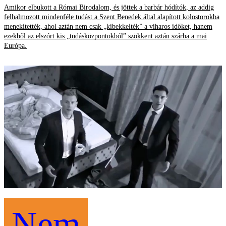
Amikor elbukott a Római Birodalom, és jöttek a barbár hódítók, az addig
felhalmozott mindenféle tudást a Szent Benedek által alapított kolostorokba
menekítették, ahol aztán nem csak „kibekkelték” a viharos időket, hanem
ezekből az elszórt kis „tudásközpontokból” szökkent aztán szárba a mai
Európa.
Nem