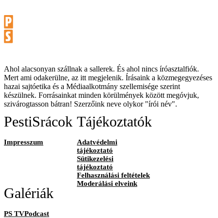
Ahol alacsonyan szállnak a sallerek. És ahol nincs íróasztalfiók.
Mert ami odakerülne, az itt megjelenik. Írásaink a közmegegyezéses
hazai sajtóetika és a Médiaalkotmány szellemisége szerint
készülnek. Forrásainkat minden körülmények között megóvjuk,
szivárogtasson bátran! Szerzőink neve olykor "írói név".
PestiSrácok
Tájékoztatók
Impresszum
Adatvédelmi
tájékoztató
Sütikezelési
tájékoztató
Felhasználási feltételek
Moderálási elveink
Galériák
PS TVPodcast