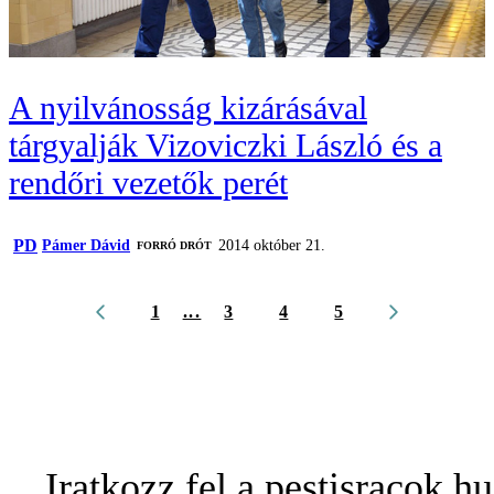
A nyilvánosság kizárásával
tárgyalják Vizoviczki László és a
rendőri vezetők perét
PD
Pámer Dávid
2014 október 21.
FORRÓ DRÓT
1
...
3
4
5
Iratkozz fel a pestisracok.hu