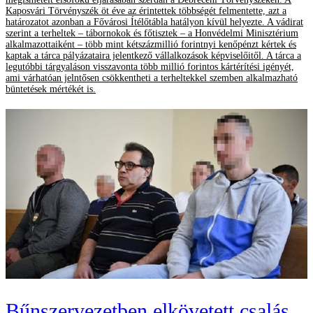
Kaposvári Törvényszék öt éve az érintettek többségét felmentette, azt a
határozatot azonban a Fővárosi Ítélőtábla hatályon kívül helyezte. A vádirat
szerint a terheltek – tábornokok és főtisztek – a Honvédelmi Minisztérium
alkalmazottaiként – több mint kétszázmillió forintnyi kenőpénzt kértek és
kaptak a tárca pályázataira jelentkező vállalkozások képviselőitől. A tárca a
legutóbbi tárgyaláson visszavonta több millió forintos kártérítési igényét,
ami várhatóan jelntősen csökkentheti a terheltekkel szemben alkalmazható
büntetések mértékét is.
Bűnszervezetben elkövetett csalás