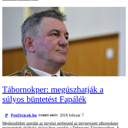
Tábornokper: megúszhatják a
súlyos büntetést Fapálék
P
PestiSrácok.hu
2018 február 7.
FORRÓ DRÓT
Megkezdődött szerdán az ügyészi perbeszéd az úgynevezett tábornokper
megismételt elsőfokú eljárásában szerdán a Debreceni Törvényszéken. A