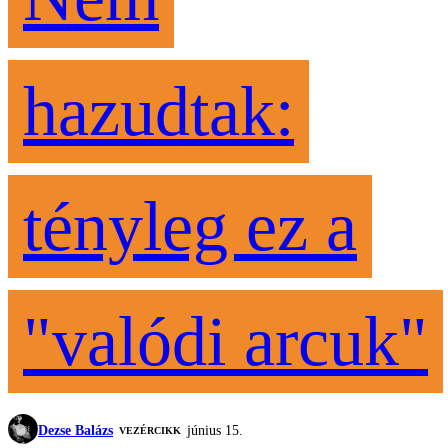
hazudtak:
tényleg ez a
"valódi arcuk"
Dezse Balázs
június 15.
VEZÉRCIKK