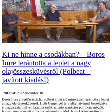
Ki ne hinne a csodákban? – Boros
Imre lerántotta a leplet a nagy
olajösszesküvésről (Polbeat –
javított kiadás!)
2022 december 10.
‎POLBEAT
Boros Imre a PestiSrácok.hu Polbeat című élő műsorában lerántotta a leplet
a nagy olajösszesküvésről. Huth Gergellyel és Stefka Istvánnal beszélgetve
elmagyarázta, milyen játszma zajlik az unió szankciós politikája mögött,
hogyan mesterkedett a magyar olajmulti, a Mol, hogy kikényszerítse az