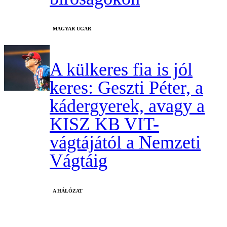
MAGYAR UGAR
A külkeres fia is jól
keres: Geszti Péter, a
kádergyerek, avagy a
KISZ KB VIT-
vágtájától a Nemzeti
Vágtáig
A HÁLÓZAT