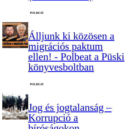
‎POLBEAT
Álljunk ki közösen a
migrációs paktum
ellen! - Polbeat a Püski
könyvesboltban
‎POLBEAT
Jog és jogtalanság –
Korrupció a
bíróságokon