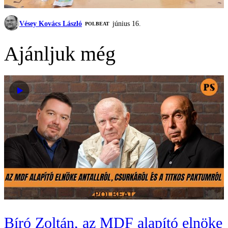
Vésey Kovács László
június 16.
‎POLBEAT
Ajánljuk még
Bíró Zoltán, az MDF alapító elnöke