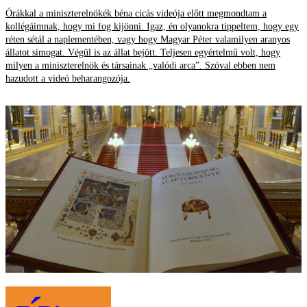
Órákkal a miniszterelnökék béna cicás videója előtt megmondtam a
kollégáimnak, hogy mi fog kijönni. Igaz, én olyanokra tippeltem, hogy egy
réten sétál a naplementében, vagy hogy Magyar Péter valamilyen aranyos
állatot simogat. Végül is az állat bejött. Teljesen egyértelmű volt, hogy
milyen a miniszterelnök és társainak „valódi arca”. Szóval ebben nem
hazudott a videó beharangozója.