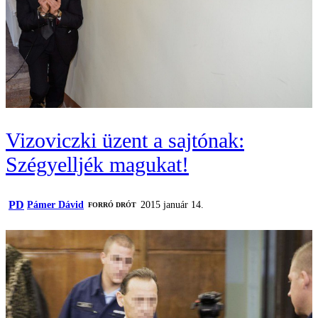
Vizoviczki üzent a sajtónak:
Szégyelljék magukat!
PD
Pámer Dávid
2015 január 14.
FORRÓ DRÓT