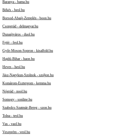
Baranya - bama.hu
Békés - beol.hu
Borsod-Abaúj-Zemplén - boon.hu
Csongrád - delmagyar.hu
Dunaújváros - duol.hu
Fejér - feol.hu
Győr-Moson-Sopron - kisalfold.hu
Hajdú-Bihar - haon.hu
Heves - heol.hu
Jász-Nagykun-Szolnok - szoljon.hu
Komárom-Esztergom - kemma.hu
Nógrád - nool.hu
Somogy - sonline.hu
Szabolcs-Szatmár-Bereg - szon.hu
Tolna - teol.hu
Vas - vaol.hu
Veszprém - veol.hu