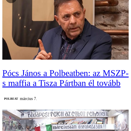
Pócs János a Polbeatben: az MSZP-
s maffia a Tisza Pártban él tovább
március 7.
‎POLBEAT