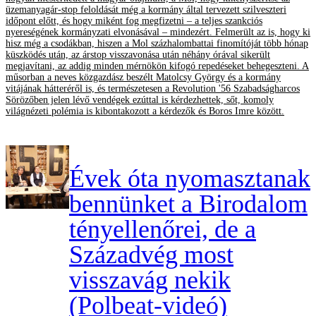
üzemanyagár-stop feloldását még a kormány által tervezett szilveszteri
időpont előtt, és hogy miként fog megfizetni – a teljes szankciós
nyereségének kormányzati elvonásával – mindezért. Felmerült az is, hogy ki
hisz még a csodákban, hiszen a Mol százhalombattai finomítóját több hónap
küszködés után, az árstop visszavonása után néhány órával sikerült
megjavítani, az addig minden mérnökön kifogó repedéseket behegeszteni. A
műsorban a neves közgazdász beszélt Matolcsy György és a kormány
vitájának hátteréről is, és természetesen a Revolution '56 Szabadságharcos
Sörözőben jelen lévő vendégek ezúttal is kérdezhettek, sőt, komoly
világnézeti polémia is kibontakozott a kérdezők és Boros Imre között.
Évek óta nyomasztanak
bennünket a Birodalom
tényellenőrei, de a
Századvég most
visszavág nekik
(Polbeat-videó)