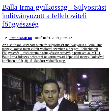
Balla Irma-gyilkosság - Súlyosítást
indítványozott a fellebbviteli
főügyészség
P
PestiSrácok.hu
2019 július 12.
FORRÓ DRÓT
Az első fokon kiszabott büntetés súlyosítását indítványozta a Balla Irma
meggyilkolása miatt elítélt vádlottal szemben a Szegedi Fellebbviteli
Főügyészség - tájékoztatta a főügyészség szóvivője pénteken az MTI-t.
Balla Irma fideszes debreceni önkormányzati képviselő meggyilkolásával
korábban a fiát, ifj. S. Sándort vádolták meg.