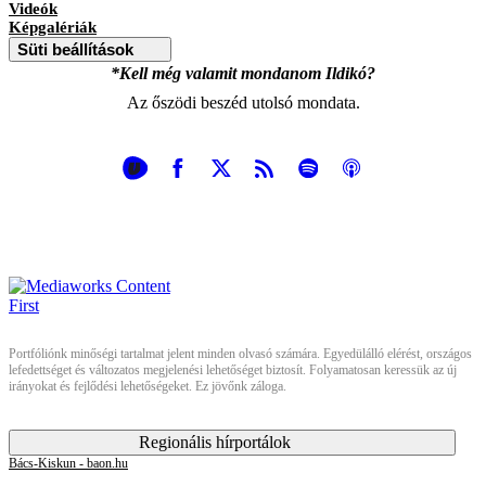
Videók
Képgalériák
Süti beállítások
*Kell még valamit mondanom Ildikó?
Az őszödi beszéd utolsó mondata.
Portfóliónk minőségi tartalmat jelent minden olvasó számára. Egyedülálló elérést, országos
lefedettséget és változatos megjelenési lehetőséget biztosít. Folyamatosan keressük az új
irányokat és fejlődési lehetőségeket. Ez jövőnk záloga.
Regionális hírportálok
Bács-Kiskun - baon.hu