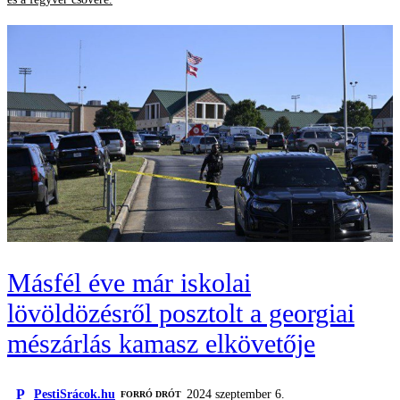
Másfél éve már iskolai
lövöldözésről posztolt a georgiai
mészárlás kamasz elkövetője
P
PestiSrácok.hu
2024 szeptember 6.
FORRÓ DRÓT