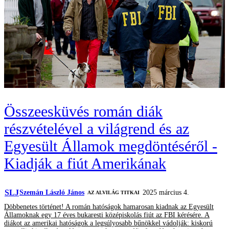
Összeesküvés román diák
részvételével a világrend és az
Egyesült Államok megdöntéséről -
Kiadják a fiút Amerikának
SLJ
Szemán László János
2025 március 4.
AZ ALVILÁG TITKAI
Döbbenetes történet! A román hatóságok hamarosan kiadnak az Egyesült
Államoknak egy 17 éves bukaresti középiskolás fiút az FBI kérésére. A
diákot az amerikai hatóságok a legsúlyosabb bűnökkel vádolják: kiskorú