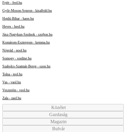
Fejér - feol.hu
Győr-Moson-Sopron - kisalfold.hu
Hajdú-Bihar - haon.hu
Heves - heol.hu
Jász-Nagykun-Szolnok - szoljon.hu
Komárom-Esztergom - kemma.hu
Nógrád - nool.hu
Somogy - sonline.hu
Szabolcs-Szatmár-Bereg - szon.hu
Tolna - teol.hu
Vas - vaol.hu
Veszprém - veol.hu
Zala - zaol.hu
Közélet
Gazdaság
Magazin
Bulvár