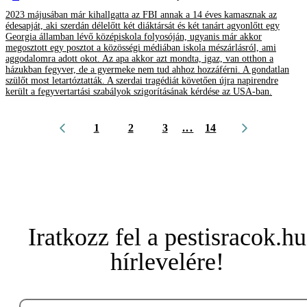
2023 májusában már kihallgatta az FBI annak a 14 éves kamasznak az
édesapját, aki szerdán délelőtt két diáktársát és két tanárt agyonlőtt egy
Georgia államban lévő középiskola folyosóján, ugyanis már akkor
megosztott egy posztot a közösségi médiában iskola mészárlásról, ami
aggodalomra adott okot. Az apa akkor azt mondta, igaz, van otthon a
házukban fegyver, de a gyermeke nem tud ahhoz hozzáférni. A gondatlan
szülőt most letartóztatták. A szerdai tragédiát követően újra napirendre
került a fegyvertartási szabályok szigorításának kérdése az USA-ban.
1
2
3
...
14
Iratkozz fel a pestisracok.hu
hírlevelére!