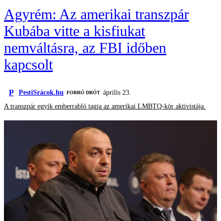
Agyrém: Az amerikai transzpár
Kubába vitte a kisfiukat
nemváltásra, az FBI időben
kapcsolt
P
PestiSrácok.hu
április 23.
FORRÓ DRÓT
A transzpár egyik emberrabló tagja az amerikai LMBTQ-kör aktivistája.