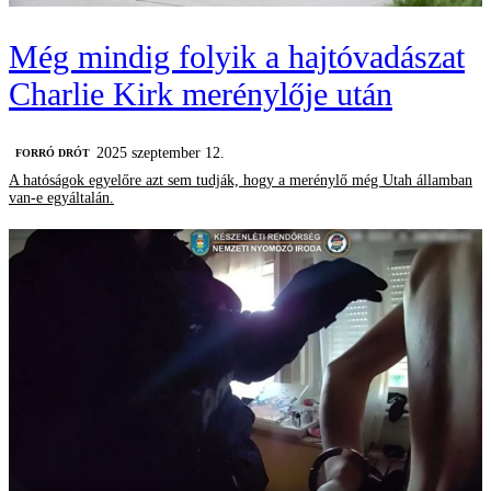
Még mindig folyik a hajtóvadászat
Charlie Kirk merénylője után
2025 szeptember 12.
FORRÓ DRÓT
A hatóságok egyelőre azt sem tudják, hogy a merénylő még Utah államban
van-e egyáltalán.