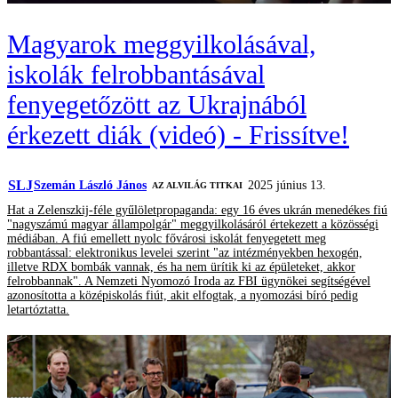
Magyarok meggyilkolásával,
iskolák felrobbantásával
fenyegetőzött az Ukrajnából
érkezett diák (videó) - Frissítve!
SLJ
Szemán László János
2025 június 13.
AZ ALVILÁG TITKAI
Hat a Zelenszkij-féle gyűlöletpropaganda: egy 16 éves ukrán menedékes fiú
"nagyszámú magyar állampolgár" meggyilkolásáról értekezett a közösségi
médiában. A fiú emellett nyolc fővárosi iskolát fenyegetett meg
robbantással: elektronikus levelei szerint "az intézményekben hexogén,
illetve RDX bombák vannak, és ha nem ürítik ki az épületeket, akkor
felrobbannak". A Nemzeti Nyomozó Iroda az FBI ügynökei segítségével
azonosította a középiskolás fiút, akit elfogtak, a nyomozási bíró pedig
letartóztatta.