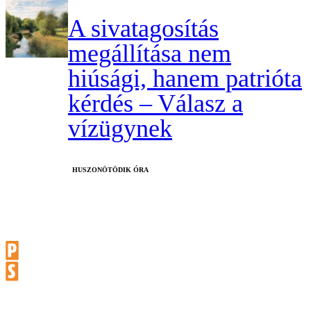
A sivatagosítás
megállítása nem
hiúsági, hanem patrióta
kérdés – Válasz a
vízügynek
HUSZONÖTÖDIK ÓRA