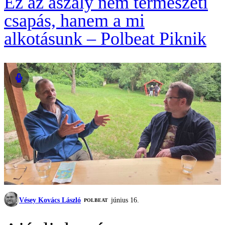
Ez az aszály nem természeti
csapás, hanem a mi
alkotásunk – Polbeat Piknik
Vésey Kovács László
június 16.
‎POLBEAT