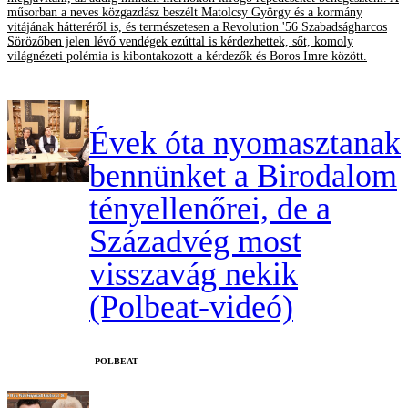
műsorban a neves közgazdász beszélt Matolcsy György és a kormány
vitájának hátteréről is, és természetesen a Revolution '56 Szabadságharcos
Sörözőben jelen lévő vendégek ezúttal is kérdezhettek, sőt, komoly
világnézeti polémia is kibontakozott a kérdezők és Boros Imre között.
Évek óta nyomasztanak
bennünket a Birodalom
tényellenőrei, de a
Századvég most
visszavág nekik
(Polbeat-videó)
‎POLBEAT