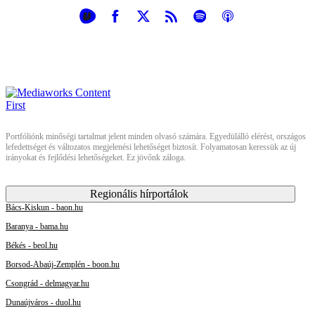
Portfóliónk minőségi tartalmat jelent minden olvasó számára. Egyedülálló elérést, országos
lefedettséget és változatos megjelenési lehetőséget biztosít. Folyamatosan keressük az új
irányokat és fejlődési lehetőségeket. Ez jövőnk záloga.
Regionális hírportálok
Bács-Kiskun - baon.hu
Baranya - bama.hu
Békés - beol.hu
Borsod-Abaúj-Zemplén - boon.hu
Csongrád - delmagyar.hu
Dunaújváros - duol.hu