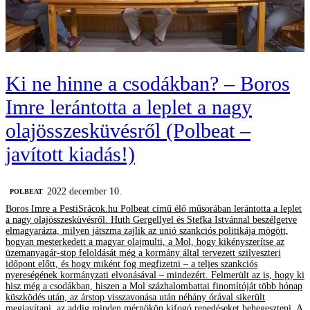
Ki ne hinne a csodákban? – Boros
Imre lerántotta a leplet a nagy
olajösszesküvésről (Polbeat –
javított kiadás!)
2022 december 10.
‎POLBEAT
Boros Imre a PestiSrácok.hu Polbeat című élő műsorában lerántotta a leplet
a nagy olajösszesküvésről. Huth Gergellyel és Stefka Istvánnal beszélgetve
elmagyarázta, milyen játszma zajlik az unió szankciós politikája mögött,
hogyan mesterkedett a magyar olajmulti, a Mol, hogy kikényszerítse az
üzemanyagár-stop feloldását még a kormány által tervezett szilveszteri
időpont előtt, és hogy miként fog megfizetni – a teljes szankciós
nyereségének kormányzati elvonásával – mindezért. Felmerült az is, hogy ki
hisz még a csodákban, hiszen a Mol százhalombattai finomítóját több hónap
küszködés után, az árstop visszavonása után néhány órával sikerült
megjavítani, az addig minden mérnökön kifogó repedéseket behegeszteni. A