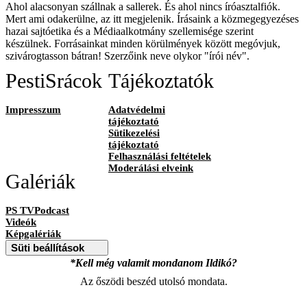
Ahol alacsonyan szállnak a sallerek. És ahol nincs íróasztalfiók.
Mert ami odakerülne, az itt megjelenik. Írásaink a közmegegyezéses
hazai sajtóetika és a Médiaalkotmány szellemisége szerint
készülnek. Forrásainkat minden körülmények között megóvjuk,
szivárogtasson bátran! Szerzőink neve olykor "írói név".
PestiSrácok
Tájékoztatók
Impresszum
Adatvédelmi
tájékoztató
Sütikezelési
tájékoztató
Felhasználási feltételek
Moderálási elveink
Galériák
PS TVPodcast
Videók
Képgalériák
Süti beállítások
*Kell még valamit mondanom Ildikó?
Az őszödi beszéd utolsó mondata.