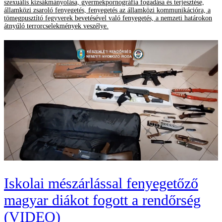
szexuális kizsákmányolása, gyermekpornográfia fogadása és terjesztése,
államközi zsaroló fenyegetés, fenyegetés az államközi kommunikációra, a
tömegpusztító fegyverek bevetésével való fenyegetés, a nemzeti határokon
átnyúló terrorcselekmények veszélye.
Iskolai mészárlással fenyegetőző
magyar diákot fogott a rendőrség
(VIDEO)