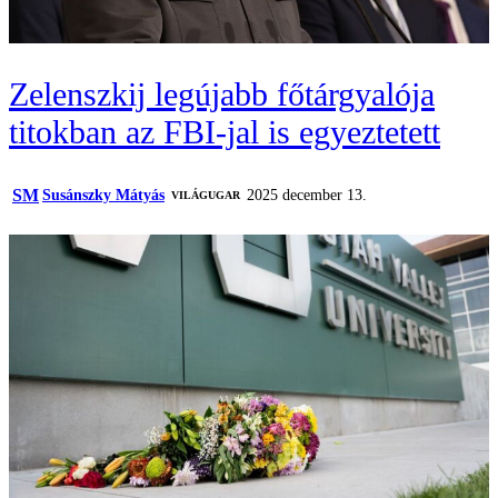
Zelenszkij legújabb főtárgyalója
titokban az FBI-jal is egyeztetett
SM
Susánszky Mátyás
2025 december 13.
VILÁGUGAR