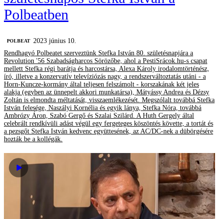
Polbeatben
2023 június 10.
‎POLBEAT
Rendhagyó Polbeatet szerveztünk Stefka István 80. születésnapjára a
Revolution '56 Szabadságharcos Sörözőbe, ahol a PestiSrácok.hu-s csapat
mellett Stefka régi barátja és harcostársa, Alexa Károly irodalomtörténész,
író, illetve a konzervatív televíziózás nagy, a rendszerváltoztatás utáni - a
Horn-Kuncze-kormány által teljesen felszámolt - korszakának két jeles
alakja (egyben az ünnepelt akkori munkatársa), Mátyássy Andrea és Dézsy
Zoltán is elmondta méltatását, visszaemlékezését. Megszólalt továbbá Stefka
István felesége, Naszályi Kornélia és egyik lánya, Stefka Nóra, továbbá
Ambrózy Áron, Szabó Gergő és Szalai Szilárd. A Huth Gergely által
celebrált rendkívüli adást végül egy fergeteges köszöntés követte, a tortát és
a pezsgőt Stefka István kedvenc együttesének, az AC/DC-nek a dübörgésére
hozták be a kollégák.