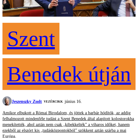
Szent
Benedek útján
Jeszenszky Zsolt
június 16.
VEZÉRCIKK
Amikor elbukott a Római Birodalom, és jöttek a barbár hódítók, az addig
felhalmozott mindenféle tudást a Szent Benedek által alapított kolostorokba
menekítették, ahol aztán nem csak „kibekkelték” a viharos időket, hanem
ezekből az elszórt kis „tudásközpontokból” szökkent aztán szárba a mai
Európa.