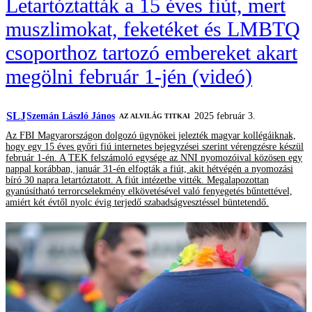
Letartóztatták a 15 éves fiút, mert
muszlimokat, feketéket és LMBTQ
csoporthoz tartozó embereket akart
megölni február 1-jén (videó)
SLJ
Szemán László János
2025 február 3.
AZ ALVILÁG TITKAI
Az FBI Magyarországon dolgozó ügynökei jelezték magyar kollégáiknak,
hogy egy 15 éves győri fiú internetes bejegyzései szerint vérengzésre készül
február 1-én. A TEK felszámoló egysége az NNI nyomozóival közösen egy
nappal korábban, január 31-én elfogták a fiút, akit hétvégén a nyomozási
bíró 30 napra letartóztatott. A fiút intézetbe vitték. Megalapozottan
gyanúsítható terrorcselekmény elkövetésével való fenyegetés bűntettével,
amiért két évtől nyolc évig terjedő szabadságvesztéssel büntetendő.