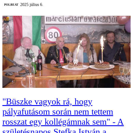
2025 július 6.
‎POLBEAT
"Büszke vagyok rá, hogy
pályafutásom során nem tettem
rosszat egy kollégámnak sem" - A
születésnapos Stefka István a