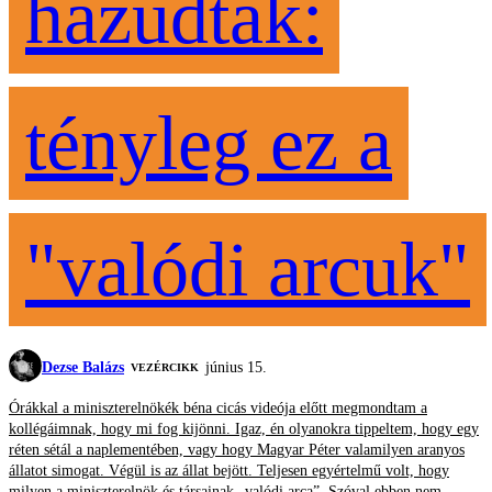
hazudtak:
tényleg ez a
"valódi arcuk"
Dezse Balázs
június 15.
VEZÉRCIKK
Órákkal a miniszterelnökék béna cicás videója előtt megmondtam a
kollégáimnak, hogy mi fog kijönni. Igaz, én olyanokra tippeltem, hogy egy
réten sétál a naplementében, vagy hogy Magyar Péter valamilyen aranyos
állatot simogat. Végül is az állat bejött. Teljesen egyértelmű volt, hogy
milyen a miniszterelnök és társainak „valódi arca”. Szóval ebben nem