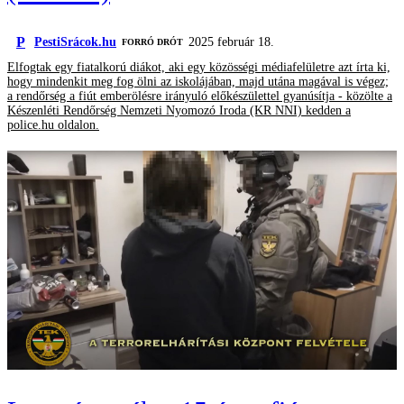
P
PestiSrácok.hu
2025 február 18.
FORRÓ DRÓT
Elfogtak egy fiatalkorú diákot, aki egy közösségi médiafelületre azt írta ki,
hogy mindenkit meg fog ölni az iskolájában, majd utána magával is végez;
a rendőrség a fiút emberölésre irányuló előkészülettel gyanúsítja - közölte a
Készenléti Rendőrség Nemzeti Nyomozó Iroda (KR NNI) kedden a
police.hu oldalon.