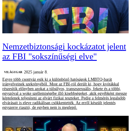
Nemzetbiztonsági kockázatot jelent
az FBI "sokszínűségi elve"
2025 január 8.
VILÁGUGAR
Egyre több csontváz esik ki a különböző hatóságok LMBTQ-barát
irányelveinek szekrényéből. Most az FBI-ról derült ki, hogy kvótákkal
részesítik előnyben azokat a túlsúlyos, transzszexuális, fekete és a többi,
egyszóval a woke szellemiségébe illő kisebbségeket, akik egyébként messze
képtelenek teljesíteni az elvárt fizikai teszteket. Pedig a felmérés legalsóbb
elvárásait is eleve radikálisan csökkentették. Az erről készült jelentés
egyszerre riasztó, de egyben nem is meglepő.