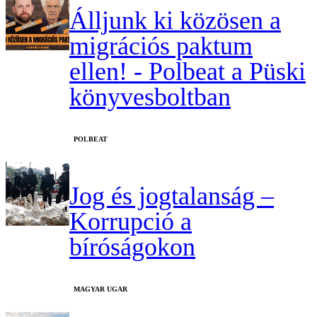
Álljunk ki közösen a
migrációs paktum
ellen! - Polbeat a Püski
könyvesboltban
‎POLBEAT
Jog és jogtalanság –
Korrupció a
bíróságokon
MAGYAR UGAR