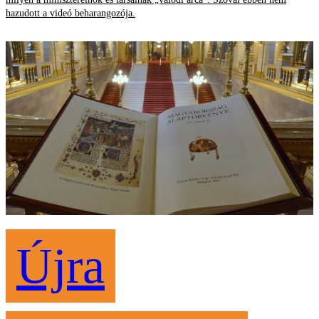
hazudott a videó beharangozója.
Újra