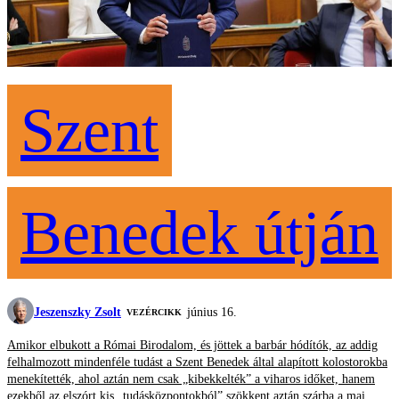
Szent
Benedek útján
Jeszenszky Zsolt
június 16.
VEZÉRCIKK
Amikor elbukott a Római Birodalom, és jöttek a barbár hódítók, az addig
felhalmozott mindenféle tudást a Szent Benedek által alapított kolostorokba
menekítették, ahol aztán nem csak „kibekkelték” a viharos időket, hanem
ezekből az elszórt kis „tudásközpontokból” szökkent aztán szárba a mai