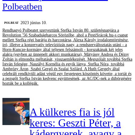
Polbeatben
2023 június 10.
‎POLBEAT
Rendhagyó Polbeatet szerveztünk Stefka István 80. születésnapjára a
Revolution '56 Szabadságharcos Sörözőbe, ahol a PestiSrácok.hu-s csapat
mellett Stefka régi barátja és harcostársa, Alexa Károly irodalomtörténész,
író, illetve a konzervatív televíziózás nagy, a rendszerváltoztatás utáni - a
Horn-Kuncze-kormány által teljesen felszámolt - korszakának két jeles
alakja (egyben az ünnepelt akkori munkatársa), Mátyássy Andrea és Dézsy
Zoltán is elmondta méltatását, visszaemlékezését. Megszólalt továbbá Stefka
István felesége, Naszályi Kornélia és egyik lánya, Stefka Nóra, továbbá
Ambrózy Áron, Szabó Gergő és Szalai Szilárd. A Huth Gergely által
celebrált rendkívüli adást végül egy fergeteges köszöntés követte, a tortát és
a pezsgőt Stefka István kedvenc együttesének, az AC/DC-nek a dübörgésére
hozták be a kollégák.
A külkeres fia is jól
keres: Geszti Péter, a
kádergyerek, avagy a