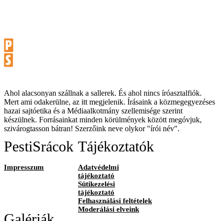
Ahol alacsonyan szállnak a sallerek. És ahol nincs íróasztalfiók.
Mert ami odakerülne, az itt megjelenik. Írásaink a közmegegyezéses
hazai sajtóetika és a Médiaalkotmány szellemisége szerint
készülnek. Forrásainkat minden körülmények között megóvjuk,
szivárogtasson bátran! Szerzőink neve olykor "írói név".
PestiSrácok
Tájékoztatók
Impresszum
Adatvédelmi
tájékoztató
Sütikezelési
tájékoztató
Felhasználási feltételek
Moderálási elveink
Galériák