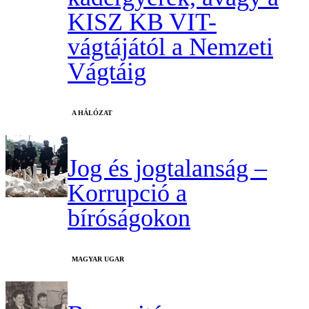
KISZ KB VIT-
vágtájától a Nemzeti
Vágtáig
A HÁLÓZAT
Jog és jogtalanság –
Korrupció a
bíróságokon
MAGYAR UGAR