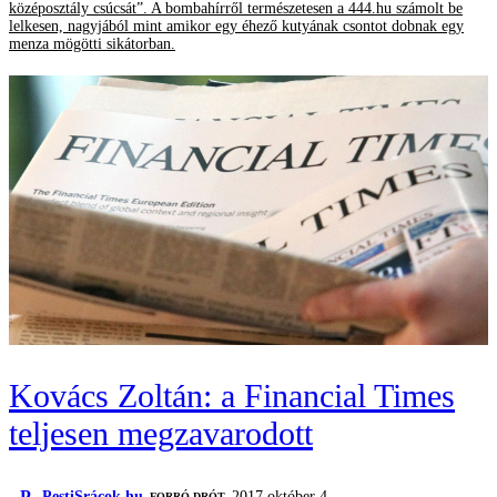
középosztály csúcsát”. A bombahírről természetesen a 444.hu számolt be
lelkesen, nagyjából mint amikor egy éhező kutyának csontot dobnak egy
menza mögötti sikátorban.
Kovács Zoltán: a Financial Times
teljesen megzavarodott
P
PestiSrácok.hu
2017 október 4.
FORRÓ DRÓT