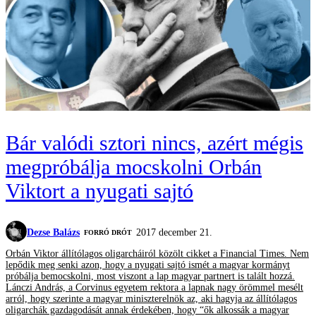
Bár valódi sztori nincs, azért mégis
megpróbálja mocskolni Orbán
Viktort a nyugati sajtó
Dezse Balázs
2017 december 21.
FORRÓ DRÓT
Orbán Viktor állítólagos oligarcháiról közölt cikket a Financial Times. Nem
lepődik meg senki azon, hogy a nyugati sajtó ismét a magyar kormányt
próbálja bemocskolni, most viszont a lap magyar partnert is talált hozzá.
Lánczi András, a Corvinus egyetem rektora a lapnak nagy örömmel mesélt
arról, hogy szerinte a magyar miniszterelnök az, aki hagyja az állítólagos
oligarchák gazdagodását annak érdekében, hogy “ők alkossák a magyar