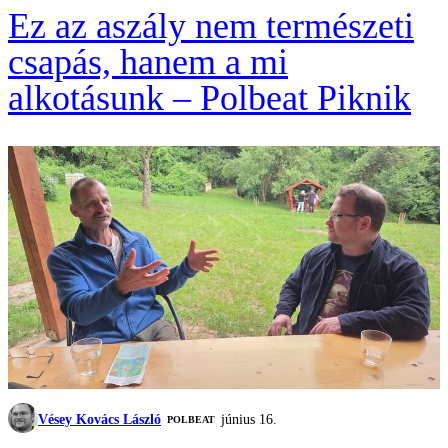
Ez az aszály nem természeti
csapás, hanem a mi
alkotásunk – Polbeat Piknik
Vésey Kovács László
június 16.
‎POLBEAT