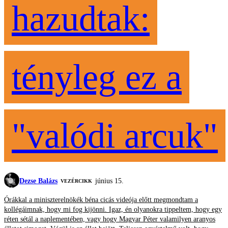
hazudtak:
tényleg ez a
"valódi arcuk"
Dezse Balázs
június 15.
VEZÉRCIKK
Órákkal a miniszterelnökék béna cicás videója előtt megmondtam a
kollégáimnak, hogy mi fog kijönni. Igaz, én olyanokra tippeltem, hogy egy
réten sétál a naplementében, vagy hogy Magyar Péter valamilyen aranyos