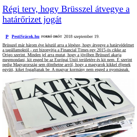
Régi terv, hogy Brüsszel átvegye a
határőrizet jogát
P
PestiSrácok.hu
2018 szeptember 19.
FORRÓ DRÓT
Brüsszel már három éve készül arra a lépésre, hogy átvegye a határvédelmet
a tagállamoktól - ezt bizonyítja a Financial Times egy 2015-ös cikke az
Origo szerint. Minden jel arra mutat, hogy a jövőben Brüsszel akarja
megmondani, kit enged be az Európai Unió területére és kit nem. E szerint
pedig Magyarország sem dönthetne arról, hogy a magyarok kikkel éljenek
együtt, kiket fogadjanak be. A magyar kormány nem enged a nyomásnak.