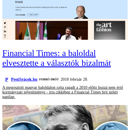
Financial Times: a baloldal
elvesztette a választók bizalmát
P
PestiSrácok.hu
2018 február 28.
FORRÓ DRÓT
A megosztott magyar baloldalon rajta ragadt a 2010 előtti hozzá nem értő
kormányzati teljesítménye - írta cikkében a Financial Times brit üzleti
napilap.