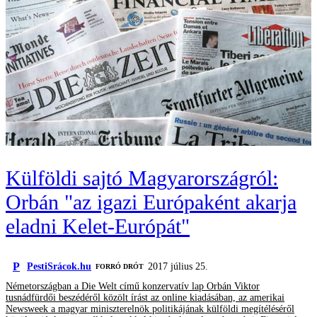
Külföldi sajtó Magyarországról:
Orbán "az igazi Európaként akarja
eladni Kelet-Európát"
P
PestiSrácok.hu
2017 július 25.
FORRÓ DRÓT
Németországban a Die Welt című konzervatív lap Orbán Viktor
tusnádfürdői beszédéről közölt írást az online kiadásában, az amerikai
Newsweek a magyar miniszterelnök politikájának külföldi megítéléséről