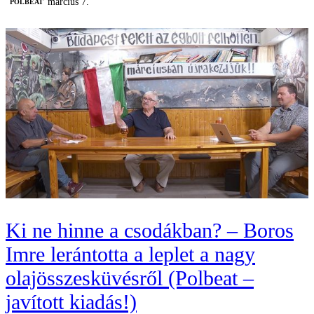
március 7.
‎POLBEAT
Ki ne hinne a csodákban? – Boros
Imre lerántotta a leplet a nagy
olajösszesküvésről (Polbeat –
javított kiadás!)