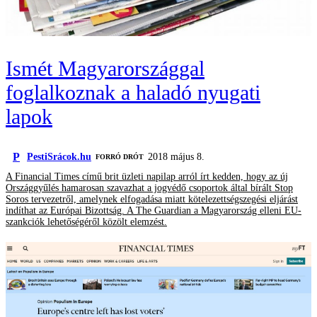
Ismét Magyarországgal
foglalkoznak a haladó nyugati
lapok
P
PestiSrácok.hu
2018 május 8.
FORRÓ DRÓT
A Financial Times című brit üzleti napilap arról írt kedden, hogy az új
Országgyűlés hamarosan szavazhat a jogvédő csoportok által bírált Stop
Soros tervezetről, amelynek elfogadása miatt kötelezettségszegési eljárást
indíthat az Európai Bizottság. A The Guardian a Magyarország elleni EU-
szankciók lehetőségéről közölt elemzést.