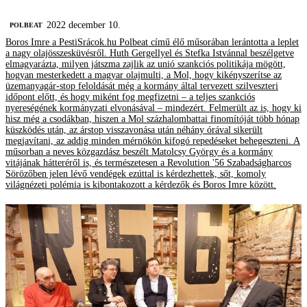
2022 december 10.
‎POLBEAT
Boros Imre a PestiSrácok.hu Polbeat című élő műsorában lerántotta a leplet
a nagy olajösszesküvésről. Huth Gergellyel és Stefka Istvánnal beszélgetve
elmagyarázta, milyen játszma zajlik az unió szankciós politikája mögött,
hogyan mesterkedett a magyar olajmulti, a Mol, hogy kikényszerítse az
üzemanyagár-stop feloldását még a kormány által tervezett szilveszteri
időpont előtt, és hogy miként fog megfizetni – a teljes szankciós
nyereségének kormányzati elvonásával – mindezért. Felmerült az is, hogy ki
hisz még a csodákban, hiszen a Mol százhalombattai finomítóját több hónap
küszködés után, az árstop visszavonása után néhány órával sikerült
megjavítani, az addig minden mérnökön kifogó repedéseket behegeszteni. A
műsorban a neves közgazdász beszélt Matolcsy György és a kormány
vitájának hátteréről is, és természetesen a Revolution '56 Szabadságharcos
Sörözőben jelen lévő vendégek ezúttal is kérdezhettek, sőt, komoly
világnézeti polémia is kibontakozott a kérdezők és Boros Imre között.