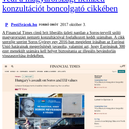
konzultációt boncolgató cikkében
P
PestiSrácok.hu
2017 október 3.
FORRÓ DRÓT
A Financial Times című brit liberális üzleti napilap a Soros-tervről szóló
magyarországi nemzeti konzultációval foglalkozott keddi számában. A cikk
szerzője szerint Soros György egy 2016-ban megjelent írásában az Európai
Unió határainak megerősítését javasolta, valamint azt, hogy Európának 300
ezer menekült számára kell helyet biztosítania az illegális bevándorlás
visszaszorítása érdekében.