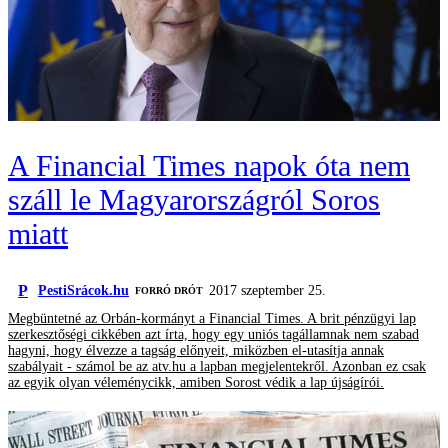
A Financial Times napok óta nem
száll le Magyarországról Soros
miatt
P
PestiSrácok.hu
2017 szeptember 25.
FORRÓ DRÓT
Megbüntetné az Orbán-kormányt a Financial Times. A brit pénzügyi lap
szerkesztőségi cikkében azt írta, hogy egy uniós tagállamnak nem szabad
hagyni, hogy élvezze a tagság előnyeit, miközben el-utasítja annak
szabályait - számol be az atv.hu a lapban megjelentekről. Azonban ez csak
az egyik olyan véleménycikk, amiben Sorost védik a lap újságírói.