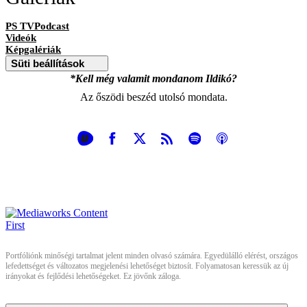
PS TVPodcast
Videók
Képgalériák
Süti beállítások
*Kell még valamit mondanom Ildikó?
Az őszödi beszéd utolsó mondata.
Portfóliónk minőségi tartalmat jelent minden olvasó számára. Egyedülálló elérést, országos
lefedettséget és változatos megjelenési lehetőséget biztosít. Folyamatosan keressük az új
irányokat és fejlődési lehetőségeket. Ez jövőnk záloga.