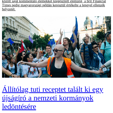
közölt saját kommentáló elemekkel kiegészített elemzést, a brit Financial
Times pedig magyarországi példán keresztül értékelte a lengyel ellenzék
helyzetét.
Állítólag tuti receptet talált ki egy
újságíró a nemzeti kormányok
ledöntésére