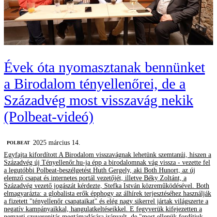
Évek óta nyomasztanak bennünket
a Birodalom tényellenőrei, de a
Századvég most visszavág nekik
(Polbeat-videó)
2025 március 14.
‎POLBEAT
Egyfajta kifordított A Birodalom visszavágnak lehetünk szemtanúi, hiszen a
Századvég új Tényellenőr.hu-ja épp a birodalomnak vág vissza - vezette fel
a legutóbbi Polbeat-beszélgetést Huth Gergely, aki Both Hunort, az új
elemző csapat és internetes portál vezetőjét, illetve Béky Zoltánt, a
Századvég vezető jogászát kérdezte, Stefka István közreműködésével. Both
elmagyarázta: a globalista erők épphogy az álhírek terjesztéséhez használják
a fizetett "tényellenőr csapataikat" és elég nagy sikerrel jártak világszerte a
negatív kampányaikkal, hangulatkeltéseikkel. E fegyverük kifejezetten a
nemzeti szuverenitás megtámadására irányult, de "most ellenük fordítjuk