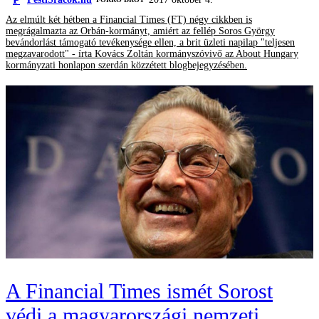
Az elmúlt két hétben a Financial Times (FT) négy cikkben is
megrágalmazta az Orbán-kormányt, amiért az fellép Soros György
bevándorlást támogató tevékenysége ellen, a brit üzleti napilap "teljesen
megzavarodott" - írta Kovács Zoltán kormányszóvivő az About Hungary
kormányzati honlapon szerdán közzétett blogbejegyzésében.
A Financial Times ismét Sorost
védi a magyarországi nemzeti