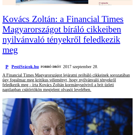
Kovács Zoltán: a Financial Times
Magyarországot bíráló cikkeiben
nyilvánvaló tényekről feledkezik
meg
P
PestiSrácok.hu
2017 szeptember 28.
FORRÓ DRÓT
A Financial Times Magyarországot lejáratni próbáló cikkeinek sorozatában
úgy fogalmaz meg kritikus véleményt, hogy nyilvánvaló tényekről
feledkezik meg - írta Kovács Zoltán kormányszóvivő a brit üzleti
napilapban csütörtökön megjelent olvasói levelében.