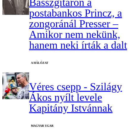
Basszgitáron a
postabankos Princz, a
zongoránál Presser –
Amikor nem nekünk,
hanem neki írták a dalt
A HÁLÓZAT
Véres csepp - Szilágy
Ákos nyílt levele
Kapitány Istvánnak
MAGYAR UGAR