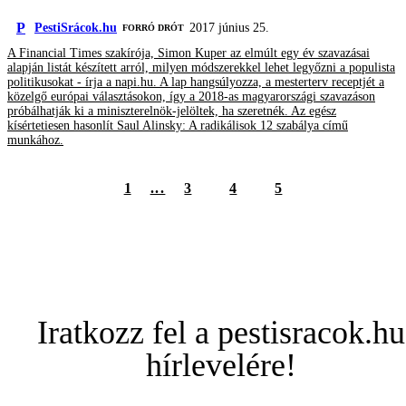
P
PestiSrácok.hu
2017 június 25.
FORRÓ DRÓT
A Financial Times szakírója, Simon Kuper az elmúlt egy év szavazásai
alapján listát készített arról, milyen módszerekkel lehet legyőzni a populista
politikusokat - írja a napi.hu. A lap hangsúlyozza, a mesterterv receptjét a
közelgő európai választásokon, így a 2018-as magyarországi szavazáson
próbálhatják ki a miniszterelnök-jelöltek, ha szeretnék. Az egész
kísértetiesen hasonlít Saul Alinsky: A radikálisok 12 szabálya című
munkához.
1
...
3
4
5
Iratkozz fel a pestisracok.hu
hírlevelére!