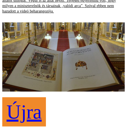
állatot simogat. Végül is az állat bejött. Teljesen egyértelmű volt, hogy
milyen a miniszterelnök és társainak „valódi arca”. Szóval ebben nem
hazudott a videó beharangozója.
Újra