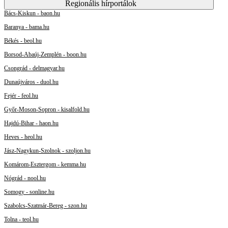
Regionális hírportálok
Bács-Kiskun - baon.hu
Baranya - bama.hu
Békés - beol.hu
Borsod-Abaúj-Zemplén - boon.hu
Csongrád - delmagyar.hu
Dunaújváros - duol.hu
Fejér - feol.hu
Győr-Moson-Sopron - kisalfold.hu
Hajdú-Bihar - haon.hu
Heves - heol.hu
Jász-Nagykun-Szolnok - szoljon.hu
Komárom-Esztergom - kemma.hu
Nógrád - nool.hu
Somogy - sonline.hu
Szabolcs-Szatmár-Bereg - szon.hu
Tolna - teol.hu