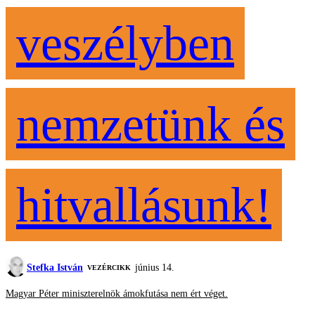
veszélyben
nemzetünk és
hitvallásunk!
Stefka István
június 14.
VEZÉRCIKK
Magyar Péter miniszterelnök ámokfutása nem ért véget.