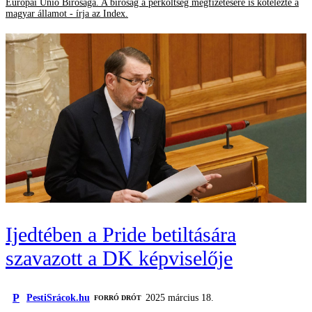
Európai Unió Bírósága. A bíróság a perköltség megfizetésére is kötelezte a
magyar államot - írja az Index.
Ijedtében a Pride betiltására
szavazott a DK képviselője
P
PestiSrácok.hu
2025 március 18.
FORRÓ DRÓT