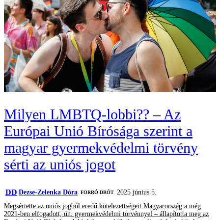
Milyen LMBTQ-lobbi?? – Az
Európai Unió Bírósága szerint a
magyar gyermekvédelmi törvény
sérti az uniós jogot
DD
Dezse-Zelenka Dóra
2025 június 5.
FORRÓ DRÓT
Megsértette az uniós jogból eredő kötelezettségeit Magyarország a még
2021-ben elfogadott, ún. gyermekvédelmi törvénnyel – állapította meg az