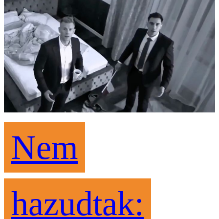
Nem
hazudtak: