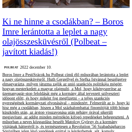
Ki ne hinne a csodákban? – Boros
Imre lerántotta a leplet a nagy
olajösszesküvésről (Polbeat –
javított kiadás!)
2022 december 10.
‎POLBEAT
Boros Imre a PestiSrácok.hu Polbeat című élő műsorában lerántotta a leplet
a nagy olajösszesküvésről. Huth Gergellyel és Stefka Istvánnal beszélgetve
elmagyarázta, milyen játszma zajlik az unió szankciós politikája mögött,
hogyan mesterkedett a magyar olajmulti, a Mol, hogy kikényszerítse az
üzemanyagár-stop feloldását még a kormány által tervezett szilveszteri
időpont előtt, és hogy miként fog megfizetni – a teljes szankciós
nyereségének kormányzati elvonásával – mindezért. Felmerült az is, hogy ki
hisz még a csodákban, hiszen a Mol százhalombattai finomítóját több hónap
küszködés után, az árstop visszavonása után néhány órával sikerült
megjavítani, az addig minden mérnökön kifogó repedéseket behegeszteni. A
műsorban a neves közgazdász beszélt Matolcsy György és a kormány
vitájának hátteréről is, és természetesen a Revolution '56 Szabadságharcos
Sörözőben jelen lévő vendégek ezúttal is kérdezhettek, sőt, komoly