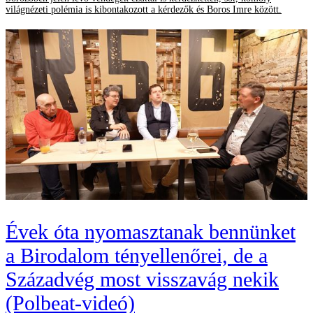
világnézeti polémia is kibontakozott a kérdezők és Boros Imre között.
Évek óta nyomasztanak bennünket
a Birodalom tényellenőrei, de a
Századvég most visszavág nekik
(Polbeat-videó)