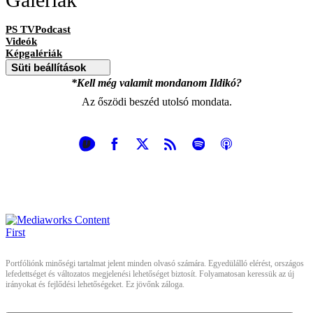
PS TVPodcast
Videók
Képgalériák
Süti beállítások
*Kell még valamit mondanom Ildikó?
Az őszödi beszéd utolsó mondata.
Portfóliónk minőségi tartalmat jelent minden olvasó számára. Egyedülálló elérést, országos
lefedettséget és változatos megjelenési lehetőséget biztosít. Folyamatosan keressük az új
irányokat és fejlődési lehetőségeket. Ez jövőnk záloga.