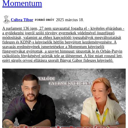
Momentum
Csibra Tibor
2025 március 18.
FORRÓ DRÓT
A parlament 136 igen, 27 nem szavazattal fogadta el - kivételes eljárásban -
a gyülekezési jogról szóló törvény gyermekek védelmével összefüggő
módosítását, valamint az ehhez kapcsolódó jogszabályok megváltoztatását
fideszes és KDNP-s képviselők hétfőn benyújtott kezdeményezésére. A
szavazás eredményének ismertetésekor a Momentum képviselői
füstgyertyákat gyújtottak, a szovjet himnuszt játszották le és Orbán-Putyin
csókolózós fényképével szórták tele az üléstermet. A füst miatt rosszul lett,
ezért sürgős orvosi ellátásra szorult Bányai Gábor fideszes képviselő.