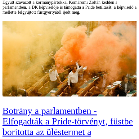
Együtt szavazott a kormánypártokkal Komáromi Zoltán kedden a
parlamentben, a DK képviselője is támogatta a Pride betiltását, a képviselő a
mellette felgyújtott füstgyertyától ijedt meg.
Botrány a parlamentben -
Elfogadták a Pride-törvényt, füstbe
borította az üléstermet a