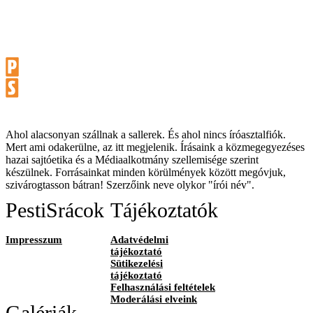
Ahol alacsonyan szállnak a sallerek. És ahol nincs íróasztalfiók.
Mert ami odakerülne, az itt megjelenik. Írásaink a közmegegyezéses
hazai sajtóetika és a Médiaalkotmány szellemisége szerint
készülnek. Forrásainkat minden körülmények között megóvjuk,
szivárogtasson bátran! Szerzőink neve olykor "írói név".
PestiSrácok
Tájékoztatók
Impresszum
Adatvédelmi
tájékoztató
Sütikezelési
tájékoztató
Felhasználási feltételek
Moderálási elveink
Galériák