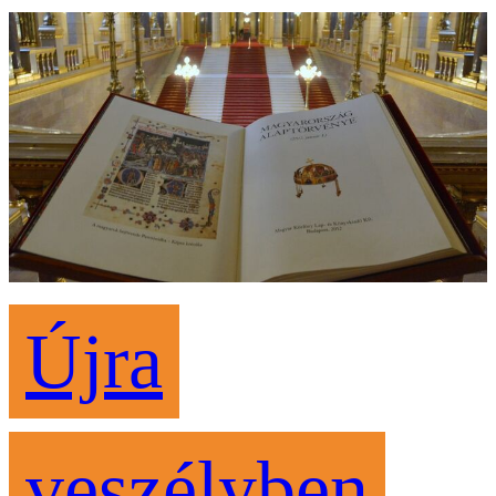
Újra
veszélyben