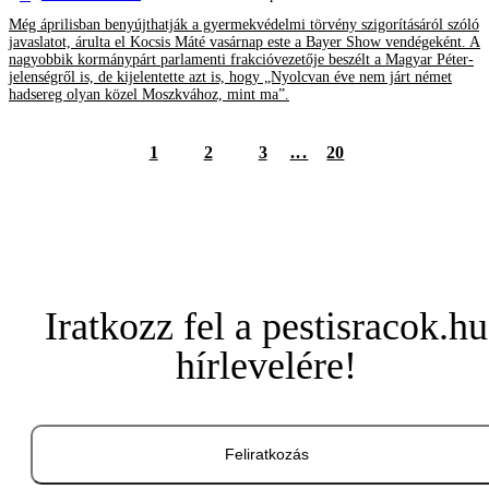
Még áprilisban benyújthatják a gyermekvédelmi törvény szigorításáról szóló
javaslatot, árulta el Kocsis Máté vasárnap este a Bayer Show vendégeként. A
nagyobbik kormánypárt parlamenti frakcióvezetője beszélt a Magyar Péter-
jelenségről is, de kijelentette azt is, hogy „Nyolcvan éve nem járt német
hadsereg olyan közel Moszkvához, mint ma”.
1
2
3
...
20
Iratkozz fel a pestisracok.hu
hírlevelére!
Feliratkozás