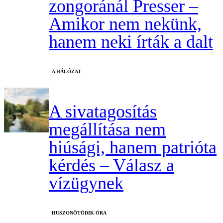
zongoránál Presser –
Amikor nem nekünk,
hanem neki írták a dalt
A HÁLÓZAT
A sivatagosítás
megállítása nem
hiúsági, hanem patrióta
kérdés – Válasz a
vízügynek
HUSZONÖTÖDIK ÓRA