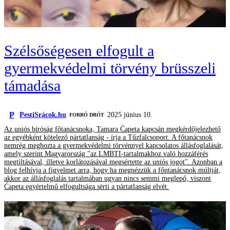
Szélsőségesen elfogult a
gyermekvédelmi törvény brüsszeli
támadása
P
PestiSrácok.hu
2025 június 10.
FORRÓ DRÓT
Az uniós bíróság főtanácsnoka, Tamara Ćapeta kapcsán megkérdőjelezhető
az egyébként kötelező pártatlanság - írja a Tűzfalcsoport. A főtanácsnok
nemrég meghozta a gyermekvédelmi törvénnyel kapcsolatos állásfoglalását,
amely szerint Magyarország "az LMBTI-tartalmakhoz való hozzáférés
megtiltásával, illetve korlátozásával megsértette az uniós jogot". Azonban a
blog felhívja a figyelmet arra, hogy ha megnézzük a főntanácsnok múltját,
akkor az állásfoglalás tartalmában ugyan nincs semmi meglepő, viszont
Ćapeta egyértelmű elfogultsága sérti a pártatlanság elvét.