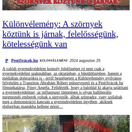
Különvélemény: A szörnyek
köztünk is járnak, felelősségünk,
kötelességünk van
P
PestiSrácok.hu
2024 augusztus 29.
KÜLÖNVÉLEMÉNY
A valódi gyermekvédelem komoly felelősséget ró nem csak a
gyermekvédelmi szakmákban, az oktatásban, a bűnüldözésben, hanem a
médiában dolgozókra is - erről beszélgetett a Különvélemény nyilvános
felvételén a Tranziton Ábrahám Róbert műsorvezető és a PestiSrácok.hu
főmunkatársa, Füssy Angéla. Felidézték, hogy a baloldal ki akarja sajátítani
a gyermekvédelmet, az influenszer tüntetésen is olyan balliberális
megmondó emberek voltak a szervezők, álltak színpadra, vagy szólaltak
meg a demonstráció kapcsán a gyermekvédelem ügyében, akiknek
elsősorban magukba kellene nézni…