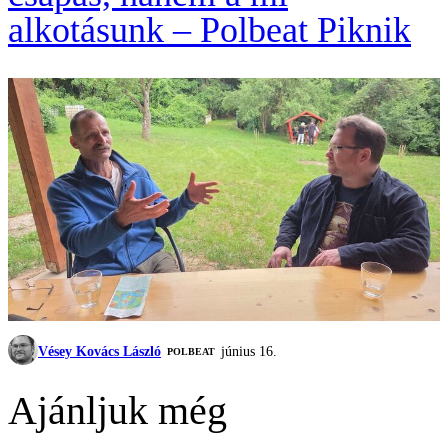
alkotásunk – Polbeat Piknik
Vésey Kovács László
június 16.
‎POLBEAT
Ajánljuk még