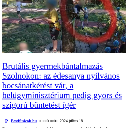
Brutális gyermekbántalmazás
Szolnokon: az édesanya nyilvános
bocsánatkérést vár, a
belügyminisztérium pedig gyors és
szigorú büntetést ígér
P
PestiSrácok.hu
2024 július 18.
FORRÓ DRÓT