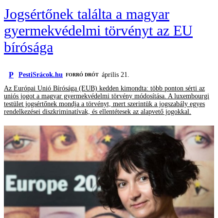
Jogsértőnek találta a magyar
gyermekvédelmi törvényt az EU
bírósága
P
PestiSrácok.hu
április 21.
FORRÓ DRÓT
Az Európai Unió Bírósága (EUB) kedden kimondta: több ponton sérti az
uniós jogot a magyar gyermekvédelmi törvény módosítása. A luxembourgi
testület jogsértőnek mondja a törvényt, mert szerintük a jogszabály egyes
rendelkezései diszkriminatívak, és ellentétesek az alapvető jogokkal.