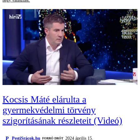
négy választást.
Kocsis Máté elárulta a
gyermekvédelmi törvény
szigorításának részleteit (Videó)
P
PestiSrácok.hu
2024 április 15.
FORRÓ DRÓT