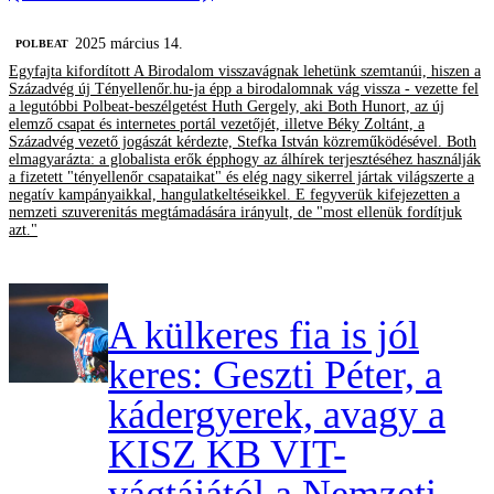
2025 március 14.
‎POLBEAT
Egyfajta kifordított A Birodalom visszavágnak lehetünk szemtanúi, hiszen a
Századvég új Tényellenőr.hu-ja épp a birodalomnak vág vissza - vezette fel
a legutóbbi Polbeat-beszélgetést Huth Gergely, aki Both Hunort, az új
elemző csapat és internetes portál vezetőjét, illetve Béky Zoltánt, a
Századvég vezető jogászát kérdezte, Stefka István közreműködésével. Both
elmagyarázta: a globalista erők épphogy az álhírek terjesztéséhez használják
a fizetett "tényellenőr csapataikat" és elég nagy sikerrel jártak világszerte a
negatív kampányaikkal, hangulatkeltéseikkel. E fegyverük kifejezetten a
nemzeti szuverenitás megtámadására irányult, de "most ellenük fordítjuk
azt."
A külkeres fia is jól
keres: Geszti Péter, a
kádergyerek, avagy a
KISZ KB VIT-