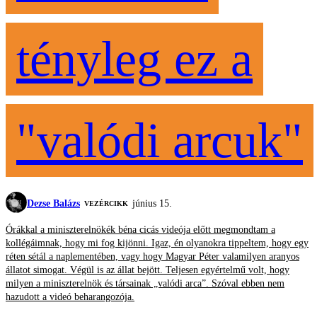
tényleg ez a
"valódi arcuk"
Dezse Balázs
június 15.
VEZÉRCIKK
Órákkal a miniszterelnökék béna cicás videója előtt megmondtam a
kollégáimnak, hogy mi fog kijönni. Igaz, én olyanokra tippeltem, hogy egy
réten sétál a naplementében, vagy hogy Magyar Péter valamilyen aranyos
állatot simogat. Végül is az állat bejött. Teljesen egyértelmű volt, hogy
milyen a miniszterelnök és társainak „valódi arca”. Szóval ebben nem
hazudott a videó beharangozója.