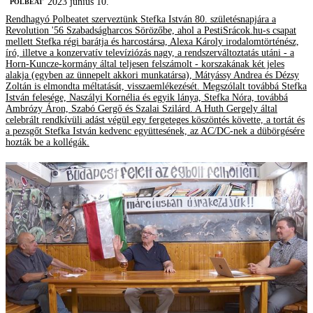
2023 június 10.
‎POLBEAT
Rendhagyó Polbeatet szerveztünk Stefka István 80. születésnapjára a
Revolution '56 Szabadságharcos Sörözőbe, ahol a PestiSrácok.hu-s csapat
mellett Stefka régi barátja és harcostársa, Alexa Károly irodalomtörténész,
író, illetve a konzervatív televíziózás nagy, a rendszerváltoztatás utáni - a
Horn-Kuncze-kormány által teljesen felszámolt - korszakának két jeles
alakja (egyben az ünnepelt akkori munkatársa), Mátyássy Andrea és Dézsy
Zoltán is elmondta méltatását, visszaemlékezését. Megszólalt továbbá Stefka
István felesége, Naszályi Kornélia és egyik lánya, Stefka Nóra, továbbá
Ambrózy Áron, Szabó Gergő és Szalai Szilárd. A Huth Gergely által
celebrált rendkívüli adást végül egy fergeteges köszöntés követte, a tortát és
a pezsgőt Stefka István kedvenc együttesének, az AC/DC-nek a dübörgésére
hozták be a kollégák.