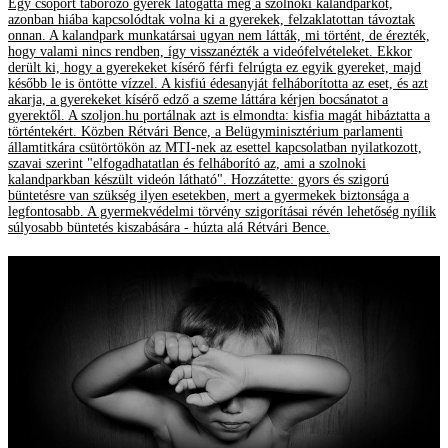
Egy csoport táborozó gyerek látogatta meg a szolnoki kalandparkot,
azonban hiába kapcsolódtak volna ki a gyerekek, felzaklatottan távoztak
onnan. A kalandpark munkatársai ugyan nem látták, mi történt, de érezték,
hogy valami nincs rendben, így visszanézték a videófelvételeket. Ekkor
derült ki, hogy a gyerekeket kísérő férfi felrúgta ez egyik gyereket, majd
később le is öntötte vízzel. A kisfiú édesanyját felháborította az eset, és azt
akarja, a gyerekeket kísérő edző a szeme láttára kérjen bocsánatot a
gyerektől. A szoljon.hu portálnak azt is elmondta: kisfia magát hibáztatta a
történtekért. Közben Rétvári Bence, a Belügyminisztérium parlamenti
államtitkára csütörtökön az MTI-nek az esettel kapcsolatban nyilatkozott,
szavai szerint "elfogadhatatlan és felháborító az, ami a szolnoki
kalandparkban készült videón látható". Hozzátette: gyors és szigorú
büntetésre van szükség ilyen esetekben, mert a gyermekek biztonsága a
legfontosabb. A gyermekvédelmi törvény szigorításai révén lehetőség nyílik
súlyosabb büntetés kiszabására - húzta alá Rétvári Bence.