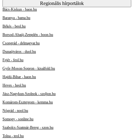
Regionális hírportálok
Bács-Kiskun - baon.hu
Baranya - bama.hu
Békés - beol.hu
Borsod-Abaúj-Zemplén - boon.hu
Csongrád - delmagyar.hu
Dunaújváros - duol.hu
Fejér - feol.hu
Győr-Moson-Sopron - kisalfold.hu
Hajdú-Bihar - haon.hu
Heves - heol.hu
Jász-Nagykun-Szolnok - szoljon.hu
Komárom-Esztergom - kemma.hu
Nógrád - nool.hu
Somogy - sonline.hu
Szabolcs-Szatmár-Bereg - szon.hu
Tolna - teol.hu