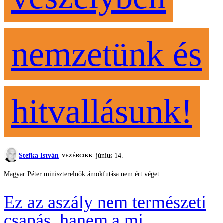
nemzetünk és
hitvallásunk!
Stefka István
június 14.
VEZÉRCIKK
Magyar Péter miniszterelnök ámokfutása nem ért véget.
Ez az aszály nem természeti
csapás, hanem a mi