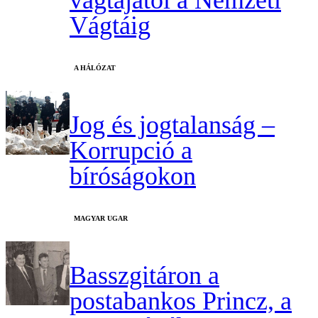
vágtájától a Nemzeti
Vágtáig
A HÁLÓZAT
Jog és jogtalanság –
Korrupció a
bíróságokon
MAGYAR UGAR
Basszgitáron a
postabankos Princz, a