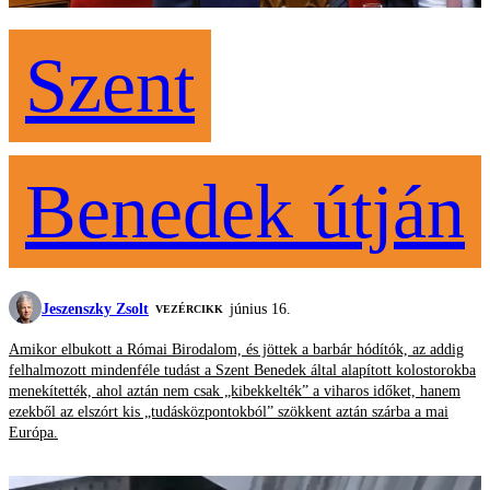
Szent
Benedek útján
Jeszenszky Zsolt
június 16.
VEZÉRCIKK
Amikor elbukott a Római Birodalom, és jöttek a barbár hódítók, az addig
felhalmozott mindenféle tudást a Szent Benedek által alapított kolostorokba
menekítették, ahol aztán nem csak „kibekkelték” a viharos időket, hanem
ezekből az elszórt kis „tudásközpontokból” szökkent aztán szárba a mai
Európa.