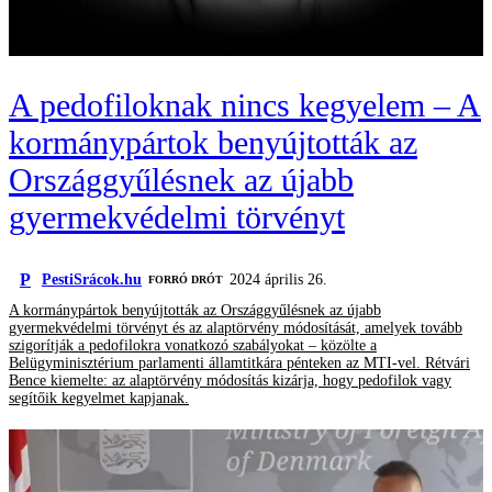
A pedofiloknak nincs kegyelem – A
kormánypártok benyújtották az
Országgyűlésnek az újabb
gyermekvédelmi törvényt
P
PestiSrácok.hu
2024 április 26.
FORRÓ DRÓT
A kormánypártok benyújtották az Országgyűlésnek az újabb
gyermekvédelmi törvényt és az alaptörvény módosítását, amelyek tovább
szigorítják a pedofilokra vonatkozó szabályokat – közölte a
Belügyminisztérium parlamenti államtitkára pénteken az MTI-vel. Rétvári
Bence kiemelte: az alaptörvény módosítás kizárja, hogy pedofilok vagy
segítőik kegyelmet kapjanak.