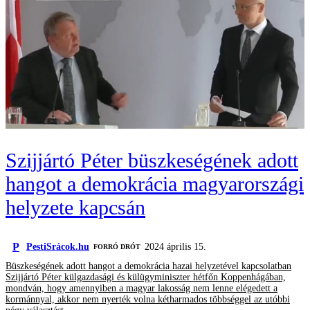
Szijjártó Péter büszkeségének adott
hangot a demokrácia magyarországi
helyzete kapcsán
P
PestiSrácok.hu
2024 április 15.
FORRÓ DRÓT
Büszkeségének adott hangot a demokrácia hazai helyzetével kapcsolatban
Szijjártó Péter külgazdasági és külügyminiszter hétfőn Koppenhágában,
mondván, hogy amennyiben a magyar lakosság nem lenne elégedett a
kormánnyal, akkor nem nyerték volna kétharmados többséggel az utóbbi