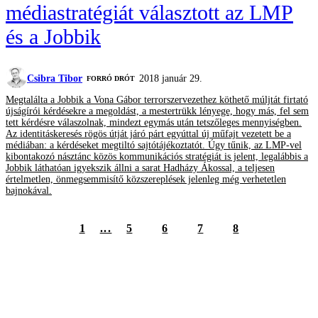
médiastratégiát választott az LMP
és a Jobbik
Csibra Tibor
2018 január 29.
FORRÓ DRÓT
Megtalálta a Jobbik a Vona Gábor terrorszervezethez köthető múljtát firtató
újságírói kérdésekre a megoldást, a mestertrükk lényege, hogy más, fel sem
tett kérdésre válaszolnak, mindezt egymás után tetszőleges mennyiségben.
Az identitáskeresés rögös útját járó párt egyúttal új műfajt vezetett be a
médiában: a kérdéseket megtiltó sajtótájékoztatót. Úgy tűnik, az LMP-vel
kibontakozó násztánc közös kommunikációs stratégiát is jelent, legalábbis a
Jobbik láthatóan igyekszik állni a sarat Hadházy Ákossal, a teljesen
értelmetlen, önmegsemmisítő közszereplések jelenleg még verhetetlen
bajnokával.
1
...
5
6
7
8