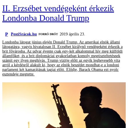
II. Erzsébet vendégeként érkezik
Londonba Donald Trump
P
PestiSrácok.hu
2019 április 23.
FORRÓ DRÓT
Londonba látogat június elején Donald Trump. Az amerikai elnök állami
látogatásra, vagyis hivatalosan II. Erzsébet királynő vendégeként érkezik a
brit fővárosba. Az udvar évente csak egy-két alkalommal hív meg külföldi
államfőket, és a brit diplomáciai gyakorlatban komoly megtiszteltetésnek
számít egy ilyen meghívás. Trump vizitje előtt az egyik leghevesebb vita
arról a kérdésről alakult ki, hogy az elnök beszédet mondhat-e a londoni
parlament két kamarájának tagjai előtt. Elődje, Barack Obama ezt nyolc
esztendeje megtette.