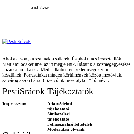
A HÁLÓZAT
Ahol alacsonyan szállnak a sallerek. És ahol nincs íróasztalfiók.
Mert ami odakerülne, az itt megjelenik. Írásaink a közmegegyezéses
hazai sajtóetika és a Médiaalkotmány szellemisége szerint
készülnek. Forrásainkat minden körülmények között megóvjuk,
szivárogtasson bátran! Szerzőink neve olykor "írói név".
PestiSrácok
Tájékoztatók
Impresszum
Adatvédelmi
tájékoztató
Sütikezelési
tájékoztató
Felhasználási feltételek
Moderálási elveink