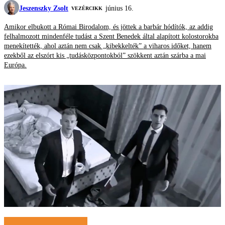
Jeszenszky Zsolt
június 16.
VEZÉRCIKK
Amikor elbukott a Római Birodalom, és jöttek a barbár hódítók, az addig
felhalmozott mindenféle tudást a Szent Benedek által alapított kolostorokba
menekítették, ahol aztán nem csak „kibekkelték” a viharos időket, hanem
ezekből az elszórt kis „tudásközpontokból” szökkent aztán szárba a mai
Európa.