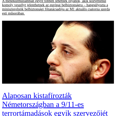
A menekülthullámban egyre többen lehetnek olyanok, akik közvetlenül
komoly veszélyt jelenthetnek az európai belbiztonságra – hangsúlyozta a
miniszterelnök belbiztonsági főtanácsadója az M1 aktuális csatorna szerda
esti műsorában.
Alaposan kistafírozták
Németországban a 9/11-es
terrortámadások egyik szervezőjét