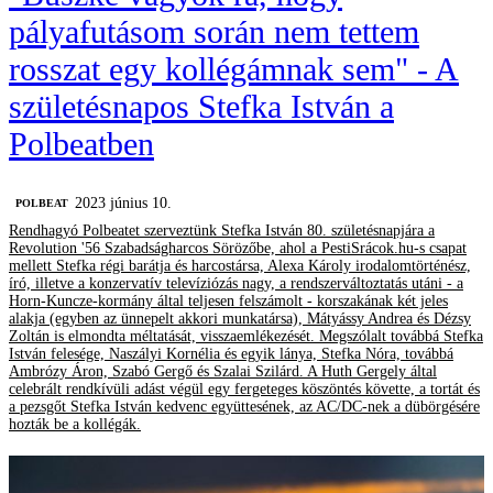
pályafutásom során nem tettem
rosszat egy kollégámnak sem" - A
születésnapos Stefka István a
Polbeatben
2023 június 10.
‎POLBEAT
Rendhagyó Polbeatet szerveztünk Stefka István 80. születésnapjára a
Revolution '56 Szabadságharcos Sörözőbe, ahol a PestiSrácok.hu-s csapat
mellett Stefka régi barátja és harcostársa, Alexa Károly irodalomtörténész,
író, illetve a konzervatív televíziózás nagy, a rendszerváltoztatás utáni - a
Horn-Kuncze-kormány által teljesen felszámolt - korszakának két jeles
alakja (egyben az ünnepelt akkori munkatársa), Mátyássy Andrea és Dézsy
Zoltán is elmondta méltatását, visszaemlékezését. Megszólalt továbbá Stefka
István felesége, Naszályi Kornélia és egyik lánya, Stefka Nóra, továbbá
Ambrózy Áron, Szabó Gergő és Szalai Szilárd. A Huth Gergely által
celebrált rendkívüli adást végül egy fergeteges köszöntés követte, a tortát és
a pezsgőt Stefka István kedvenc együttesének, az AC/DC-nek a dübörgésére
hozták be a kollégák.