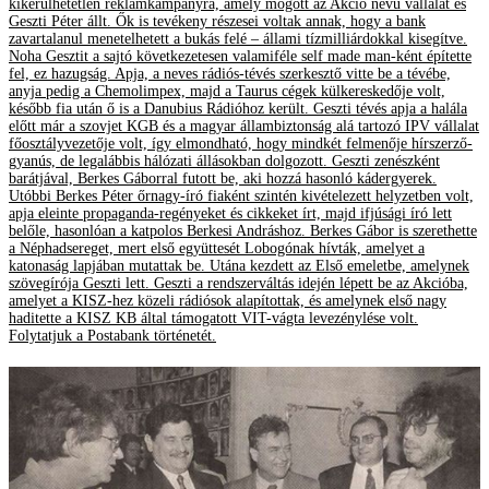
kikerülhetetlen reklámkampányra, amely mögött az Akció nevű vállalat és
Geszti Péter állt. Ők is tevékeny részesei voltak annak, hogy a bank
zavartalanul menetelhetett a bukás felé – állami tízmilliárdokkal kisegítve.
Noha Gesztit a sajtó következetesen valamiféle self made man-ként építette
fel, ez hazugság. Apja, a neves rádiós-tévés szerkesztő vitte be a tévébe,
anyja pedig a Chemolimpex, majd a Taurus cégek külkereskedője volt,
később fia után ő is a Danubius Rádióhoz került. Geszti tévés apja a halála
előtt már a szovjet KGB és a magyar állambiztonság alá tartozó IPV vállalat
főosztályvezetője volt, így elmondható, hogy mindkét felmenője hírszerző-
gyanús, de legalábbis hálózati állásokban dolgozott. Geszti zenészként
barátjával, Berkes Gáborral futott be, aki hozzá hasonló kádergyerek.
Utóbbi Berkes Péter őrnagy-író fiaként szintén kivételezett helyzetben volt,
apja eleinte propaganda-regényeket és cikkeket írt, majd ifjúsági író lett
belőle, hasonlóan a katpolos Berkesi Andráshoz. Berkes Gábor is szerethette
a Néphadsereget, mert első együttesét Lobogónak hívták, amelyet a
katonaság lapjában mutattak be. Utána kezdett az Első emeletbe, amelynek
szövegírója Geszti lett. Geszti a rendszerváltás idején lépett be az Akcióba,
amelyet a KISZ-hez közeli rádiósok alapítottak, és amelynek első nagy
haditette a KISZ KB által támogatott VIT-vágta levezénylése volt.
Folytatjuk a Postabank történetét.