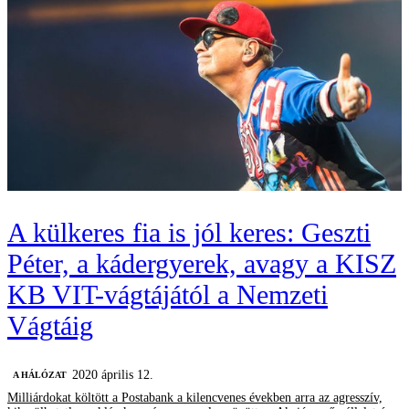
A külkeres fia is jól keres: Geszti
Péter, a kádergyerek, avagy a KISZ
KB VIT-vágtájától a Nemzeti
Vágtáig
2020 április 12.
A HÁLÓZAT
Milliárdokat költött a Postabank a kilencvenes években arra az agresszív,