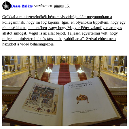
Dezse Balázs
június 15.
VEZÉRCIKK
Órákkal a miniszterelnökék béna cicás videója előtt megmondtam a
kollégáimnak, hogy mi fog kijönni. Igaz, én olyanokra tippeltem, hogy egy
réten sétál a naplementében, vagy hogy Magyar Péter valamilyen aranyos
állatot simogat. Végül is az állat bejött. Teljesen egyértelmű volt, hogy
milyen a miniszterelnök és társainak „valódi arca”. Szóval ebben nem
hazudott a videó beharangozója.