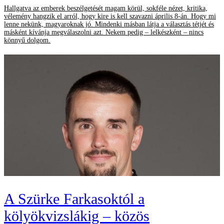
Hallgatva az emberek beszélgetését magam körül, sokféle nézet, kritika,
vélemény hangzik el arról, hogy kire is kell szavazni április 8-án. Hogy mi
lenne nekünk, magyaroknak jó. Mindenki másban látja a választás tétjét és
másként kívánja megválaszolni azt. Nekem pedig – lelkészként – nincs
könnyű dolgom.
A Szürke Farkasoktól a
kölyökvizslákig – közös