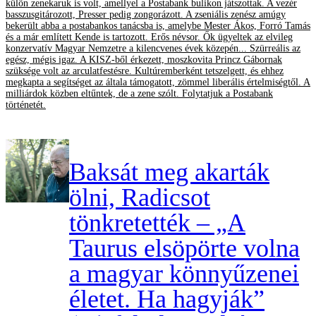
külön zenekaruk is volt, amellyel a Postabank bulikon játszottak. A vezér
basszusgitározott, Presser pedig zongorázott. A zseniális zenész amúgy
bekerült abba a postabankos tanácsba is, amelybe Mester Ákos, Forró Tamás
és a már említett Kende is tartozott. Erős névsor. Ők ügyeltek az elvileg
konzervatív Magyar Nemzetre a kilencvenes évek közepén... Szürreális az
egész, mégis igaz. A KISZ-ből érkezett, moszkovita Princz Gábornak
szüksége volt az arculatfestésre. Kultúremberként tetszelgett, és ehhez
megkapta a segítséget az általa támogatott, zömmel liberális értelmiségtől. A
milliárdok közben eltűntek, de a zene szólt. Folytatjuk a Postabank
történetét.
Baksát meg akarták
ölni, Radicsot
tönkretették – „A
Taurus elsöpörte volna
a magyar könnyűzenei
életet. Ha hagyják”