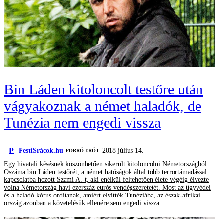
Bin Láden kitoloncolt testőre után
vágyakoznak a német haladók, de
Tunézia nem engedi vissza
P
PestiSrácok.hu
2018 július 14.
FORRÓ DRÓT
Egy hivatali késésnek köszönhetően sikerült kitoloncolni Németországból
Oszáma bin Láden testőrét, a német hatóságok által több terrortámadással
kapcsolatba hozott Szami A.-t, aki enélkül feltehetően élete végéig élvezte
volna Németország havi ezerszáz eurós vendégszeretetét. Most az ügyvédei
és a haladó kórus ordítanak, amiért elvitték Tunéziába, az észak-afrikai
ország azonban a követelésük ellenére sem engedi vissza.