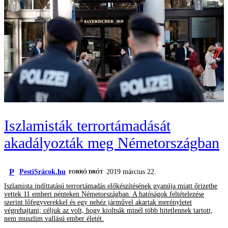
Iszlamisták terrortámadását
akadályozták meg Németországban
P
PestiSrácok.hu
2019 március 22.
FORRÓ DRÓT
Iszlamista indíttatású terrortámadás előkészítésének gyanúja miatt őrizetbe
vettek 11 embert pénteken Németországban. A hatóságok feltételezése
szerint lőfegyverekkel és egy nehéz járművel akartak merényletet
végrehajtani; céljuk az volt, hogy kioltsák minél több hitetlennek tartott,
nem muszlim vallású ember életét.