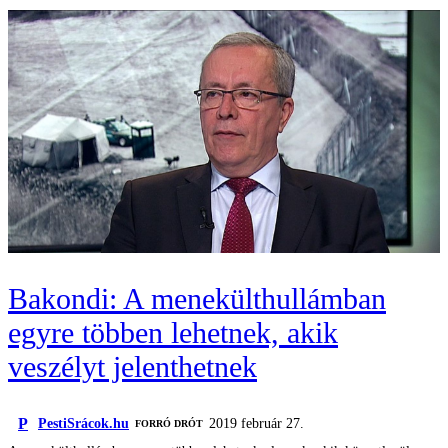
Bakondi: A menekülthullámban
egyre többen lehetnek, akik
veszélyt jelenthetnek
P
PestiSrácok.hu
2019 február 27.
FORRÓ DRÓT