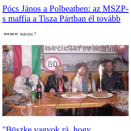
Pócs János a Polbeatben: az MSZP-
s maffia a Tisza Pártban él tovább
március 7.
‎POLBEAT
"Büszke vagyok rá, hogy