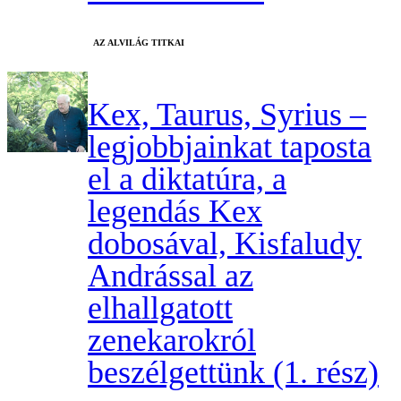
AZ ALVILÁG TITKAI
Kex, Taurus, Syrius –
legjobbjainkat taposta
el a diktatúra, a
legendás Kex
dobosával, Kisfaludy
Andrással az
elhallgatott
zenekarokról
beszélgettünk (1. rész)