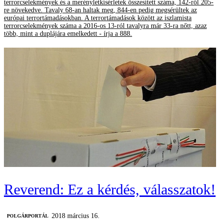
terrorcselekmények és a merényletkísérletek összesített száma, 142-ről 205-
re növekedve. Tavaly 68-an haltak meg, 844-en pedig megsérültek az
európai terrortámadásokban. A terrortámadások között az iszlamista
terrorcselekmények száma a 2016-os 13-ról tavalyra már 33-ra nőtt, azaz
több, mint a duplájára emelkedett - írja a 888.
Reverend: Ez a kérdés, válasszatok!
2018 március 16.
POLGÁRPORTÁL