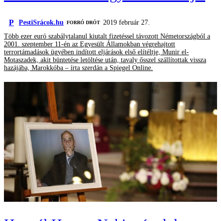
P
PestiSrácok.hu
2019 február 27.
FORRÓ DRÓT
Több ezer euró szabálytalanul kiutalt fizetéssel távozott Németországból a
2001. szeptember 11-én az Egyesült Államokban végrehajtott
terrortámadások ügyében indított eljárások első elítéltje, Munir el-
Motaszadek, akit büntetése letöltése után, tavaly ősszel szállítottak vissza
hazájába, Marokkóba – írta szerdán a Spiegel Online.