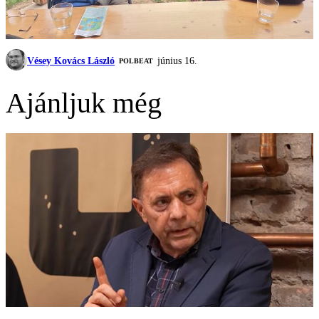
Vésey Kovács László
június 16.
‎POLBEAT
Ajánljuk még