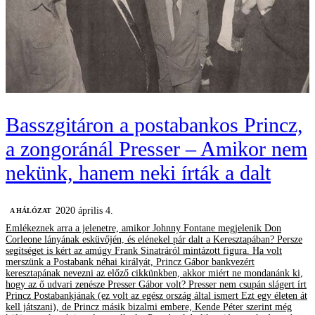
Basszgitáron a postabankos Princz,
a zongoránál Presser – Amikor nem
nekünk, hanem neki írták a dalt
2020 április 4.
A HÁLÓZAT
Emlékeznek arra a jelenetre, amikor Johnny Fontane megjelenik Don
Corleone lányának esküvőjén, és elénekel pár dalt a Keresztapában? Persze
segítséget is kért az amúgy Frank Sinatráról mintázott figura. Ha volt
merszünk a Postabank néhai királyát, Princz Gábor bankvezért
keresztapának nevezni az előző cikkünkben, akkor miért ne mondanánk ki,
hogy az ő udvari zenésze Presser Gábor volt? Presser nem csupán slágert írt
Princz Postabankjának (ez volt az egész ország által ismert Ezt egy életen át
kell játszani), de Princz másik bizalmi embere, Kende Péter szerint még