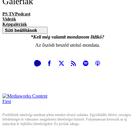
Galériák
PS TVPodcast
Videók
Képgalériák
Süti beállítások
*Kell még valamit mondanom Ildikó?
Az őszödi beszéd utolsó mondata.
Portfóliónk minőségi tartalmat jelent minden olvasó számára. Egyedülálló elérést, országos
lefedettséget és változatos megjelenési lehetőséget biztosít. Folyamatosan keressük az új
irányokat és fejlődési lehetőségeket. Ez jövőnk záloga.