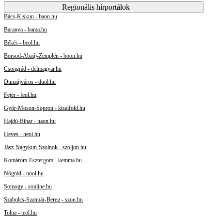
Regionális hírportálok
Bács-Kiskun - baon.hu
Baranya - bama.hu
Békés - beol.hu
Borsod-Abaúj-Zemplén - boon.hu
Csongrád - delmagyar.hu
Dunaújváros - duol.hu
Fejér - feol.hu
Győr-Moson-Sopron - kisalfold.hu
Hajdú-Bihar - haon.hu
Heves - heol.hu
Jász-Nagykun-Szolnok - szoljon.hu
Komárom-Esztergom - kemma.hu
Nógrád - nool.hu
Somogy - sonline.hu
Szabolcs-Szatmár-Bereg - szon.hu
Tolna - teol.hu