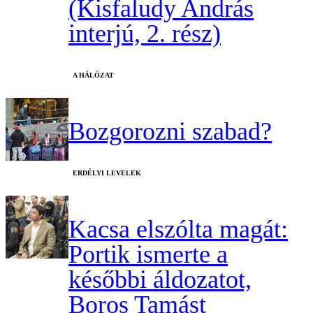
(Kisfaludy András
interjú, 2. rész)
A HÁLÓZAT
Bozgorozni szabad?
ERDÉLYI LEVELEK
Kacsa elszólta magát:
Portik ismerte a
későbbi áldozatot,
Boros Tamást