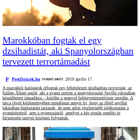
Marokkóban fogtak el egy
dzsihadistát, aki Spanyolországban
tervezett terrortámadást
P
PestiSrácok.hu
2019 április 17.
FORRÓ DRÓT
A marokkói hatóságok elfogtak egy feltételezett dzsihadista terroristát, az
Iszlám Állam tagját, aki a gyanú szerint a spanyolországi Sevilla városában
készülhetett támadásra – közölte a spanyol belügyminisztérium szerdán. A
tárca rövid közleményében mindössze annyit írt, hogy az illető sevillai
lakásában házkutatást tartanak, de nem adott részletesebb tájékoztatást a
gyanúsítottról, sem a nyomozásról, amelyet a két ország rendőri és
hírszerzési szervei közösen folytattak.