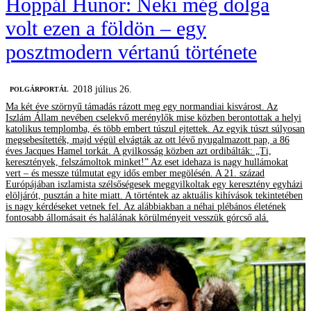
Hoppál Hunor: Neki még dolga
volt ezen a földön – egy
posztmodern vértanú története
2018 július 26.
POLGÁRPORTÁL
Ma két éve szörnyű támadás rázott meg egy normandiai kisvárost. Az
Iszlám Állam nevében cselekvő merénylők mise közben berontottak a helyi
katolikus templomba, és több embert túszul ejtettek. Az egyik túszt súlyosan
megsebesítették, majd végül elvágták az ott lévő nyugalmazott pap, a 86
éves Jacques Hamel torkát. A gyilkosság közben azt ordibálták: „Ti,
keresztények, felszámoltok minket!” Az eset idehaza is nagy hullámokat
vert – és messze túlmutat egy idős ember megölésén. A 21. század
Európájában iszlamista szélsőségesek meggyilkoltak egy keresztény egyházi
elöljárót, pusztán a hite miatt. A történtek az aktuális kihívások tekintetében
is nagy kérdéseket vetnek fel. Az alábbiakban a néhai plébános életének
fontosabb állomásait és halálának körülményeit vesszük górcső alá.