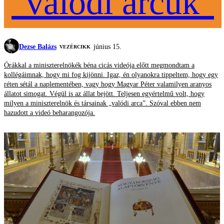
"valódi arcuk"
Dezse Balázs
június 15.
VEZÉRCIKK
Órákkal a miniszterelnökék béna cicás videója előtt megmondtam a
kollégáimnak, hogy mi fog kijönni. Igaz, én olyanokra tippeltem, hogy egy
réten sétál a naplementében, vagy hogy Magyar Péter valamilyen aranyos
állatot simogat. Végül is az állat bejött. Teljesen egyértelmű volt, hogy
milyen a miniszterelnök és társainak „valódi arca”. Szóval ebben nem
hazudott a videó beharangozója.