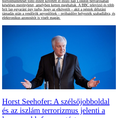
börtönbüntetését töltő elítélt követett el előző nap London belvárosában
késeléses merényletet, amelyben ketten meghaltak. A BBC televízió és több
brit lap egyaránt úgy tudja, hogy az elkövetőt – akit a péntek délutáni
támadás után a rendőrök agyonlőttek – próbaidőre helyezték szabadlábra, és
elektronikus azonosítót is viselt magán.
Horst Seehofer: A szélsőjobboldal
és az iszlám terrorizmus jelenti a