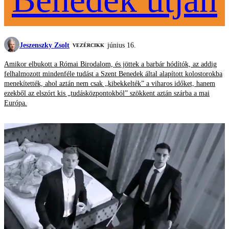
Jeszenszky Zsolt
június 16.
VEZÉRCIKK
Amikor elbukott a Római Birodalom, és jöttek a barbár hódítók, az addig
felhalmozott mindenféle tudást a Szent Benedek által alapított kolostorokba
menekítették, ahol aztán nem csak „kibekkelték” a viharos időket, hanem
ezekből az elszórt kis „tudásközpontokból” szökkent aztán szárba a mai
Európa.