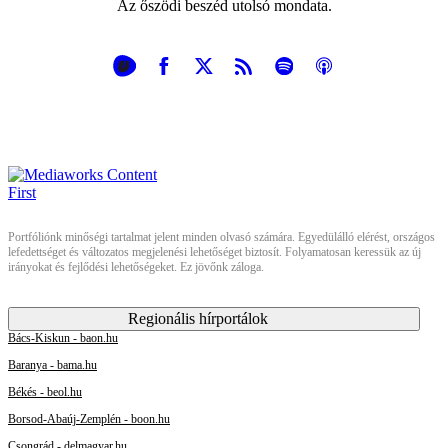
Az őszödi beszéd utolsó mondata.
Portfóliónk minőségi tartalmat jelent minden olvasó számára. Egyedülálló elérést, országos
lefedettséget és változatos megjelenési lehetőséget biztosít. Folyamatosan keressük az új
irányokat és fejlődési lehetőségeket. Ez jövőnk záloga.
Regionális hírportálok
Bács-Kiskun - baon.hu
Baranya - bama.hu
Békés - beol.hu
Borsod-Abaúj-Zemplén - boon.hu
Csongrád - delmagyar.hu