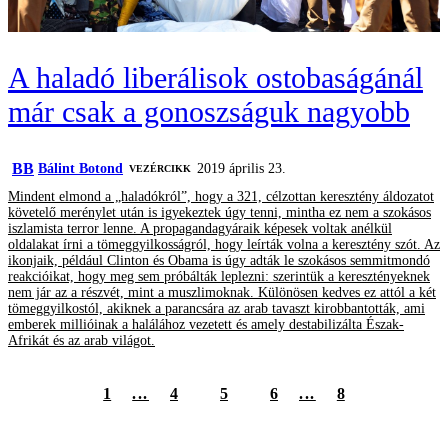
A haladó liberálisok ostobaságánál
már csak a gonoszságuk nagyobb
BB
Bálint Botond
2019 április 23.
VEZÉRCIKK
Mindent elmond a „haladókról”, hogy a 321, célzottan keresztény áldozatot
követelő merénylet után is igyekeztek úgy tenni, mintha ez nem a szokásos
iszlamista terror lenne. A propagandagyáraik képesek voltak anélkül
oldalakat írni a tömeggyilkosságról, hogy leírták volna a keresztény szót. Az
ikonjaik, például Clinton és Obama is úgy adták le szokásos semmitmondó
reakcióikat, hogy meg sem próbálták leplezni: szerintük a keresztényeknek
nem jár az a részvét, mint a muszlimoknak. Különösen kedves ez attól a két
tömeggyilkostól, akiknek a parancsára az arab tavaszt kirobbantották, ami
emberek millióinak a halálához vezetett és amely destabilizálta Észak-
Afrikát és az arab világot.
1
...
4
5
6
...
8