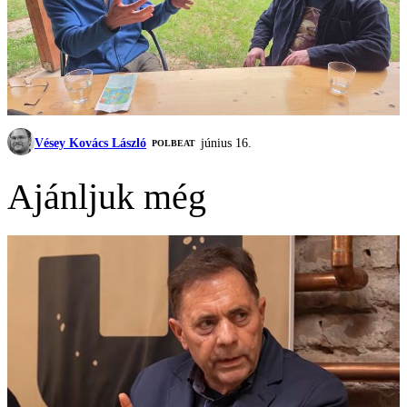
Vésey Kovács László
június 16.
‎POLBEAT
Ajánljuk még