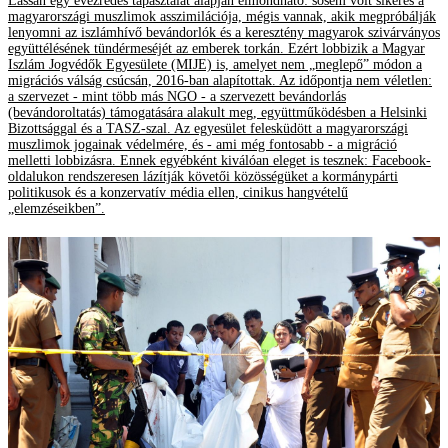
Lassan egy évezredes tapasztalat alapján elmondható: sosem volt sikeres a
magyarországi muszlimok asszimilációja, mégis vannak, akik megpróbálják
lenyomni az iszlámhívő bevándorlók és a keresztény magyarok szivárványos
együttélésének tündérmeséjét az emberek torkán. Ezért lobbizik a Magyar
Iszlám Jogvédők Egyesülete (MIJE) is, amelyet nem „meglepő” módon a
migrációs válság csúcsán, 2016-ban alapítottak. Az időpontja nem véletlen:
a szervezet - mint több más NGO - a szervezett bevándorlás
(bevándoroltatás) támogatására alakult meg, együttműködésben a Helsinki
Bizottsággal és a TASZ-szal. Az egyesület felesküdött a magyarországi
muszlimok jogainak védelmére, és - ami még fontosabb - a migráció
melletti lobbizásra. Ennek egyébként kiválóan eleget is tesznek: Facebook-
oldalukon rendszeresen lázítják követői közösségüket a kormánypárti
politikusok és a konzervatív média ellen, cinikus hangvételű
„elemzéseikben”.