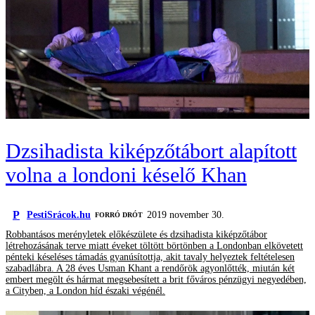
Dzsihadista kiképzőtábort alapított
volna a londoni késelő Khan
P
PestiSrácok.hu
2019 november 30.
FORRÓ DRÓT
Robbantásos merényletek előkészülete és dzsihadista kiképzőtábor
létrehozásának terve miatt éveket töltött börtönben a Londonban elkövetett
pénteki késeléses támadás gyanúsítottja, akit tavaly helyeztek feltételesen
szabadlábra. A 28 éves Usman Khant a rendőrök agyonlőtték, miután két
embert megölt és hármat megsebesített a brit főváros pénzügyi negyedében,
a Cityben, a London híd északi végénél.