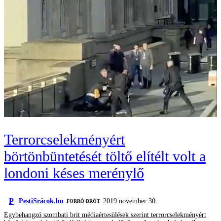
Terrorcselekményért
börtönbüntetését töltő elítélt volt a
londoni késes merénylő
P
PestiSrácok.hu
2019 november 30.
FORRÓ DRÓT
Egybehangzó szombati brit médiaértesülések szerint terrorcselekményért