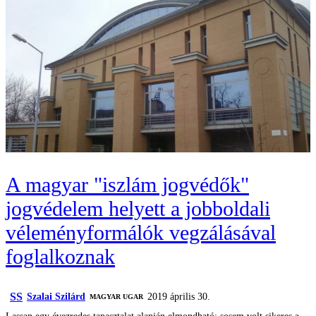
A magyar "iszlám jogvédők"
jogvédelem helyett a jobboldali
véleményformálók vegzálásával
foglalkoznak
SS
Szalai Szilárd
2019 április 30.
MAGYAR UGAR