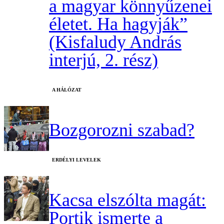
a magyar könnyűzenei
életet. Ha hagyják”
(Kisfaludy András
interjú, 2. rész)
A HÁLÓZAT
Bozgorozni szabad?
ERDÉLYI LEVELEK
Kacsa elszólta magát:
Portik ismerte a