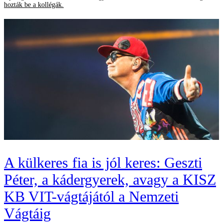
hozták be a kollégák.
A külkeres fia is jól keres: Geszti
Péter, a kádergyerek, avagy a KISZ
KB VIT-vágtájától a Nemzeti
Vágtáig