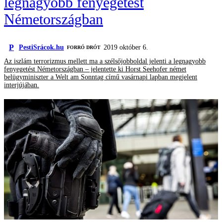
legnagyobb fenyegetést
Németországban
P
PestiSrácok.hu
2019 október 6.
FORRÓ DRÓT
Az iszlám terrorizmus mellett ma a szélsőjobboldal jelenti a legnagyobb
fenyegetést Németországban – jelentette ki Horst Seehofer német
belügyminiszter a Welt am Sonntag című vasárnapi lapban megjelent
interjújában.