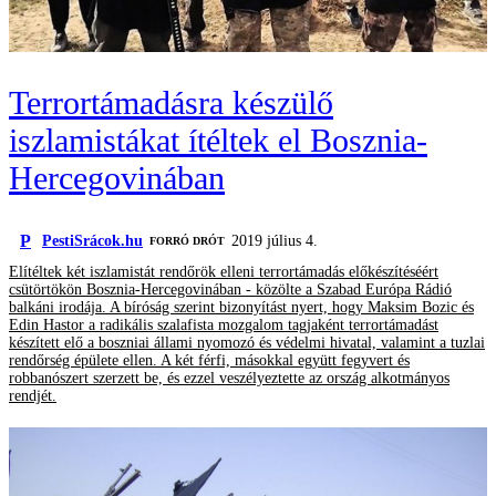
Terrortámadásra készülő
iszlamistákat ítéltek el Bosznia-
Hercegovinában
P
PestiSrácok.hu
2019 július 4.
FORRÓ DRÓT
Elítéltek két iszlamistát rendőrök elleni terrortámadás előkészítéséért
csütörtökön Bosznia-Hercegovinában - közölte a Szabad Európa Rádió
balkáni irodája. A bíróság szerint bizonyítást nyert, hogy Maksim Bozic és
Edin Hastor a radikális szalafista mozgalom tagjaként terrortámadást
készített elő a boszniai állami nyomozó és védelmi hivatal, valamint a tuzlai
rendőrség épülete ellen. A két férfi, másokkal együtt fegyvert és
robbanószert szerzett be, és ezzel veszélyeztette az ország alkotmányos
rendjét.