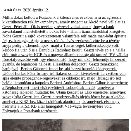
2020 április 12.
A HÁLÓZAT
Milliárdokat költött a Postabank a kilencvenes években arra az agresszív,
kikerülhetetlen reklámkampányra, amely mögött az Akció nevű vállalat és
Geszti Péter állt. Ők is tevékeny részesei voltak annak, hogy a bank
zavartalanul menetelhetett a bukás felé – állami tízmilliárdokkal kisegítve.
Noha Gesztit a sajtó következetesen valamiféle self made man-ként építette
fel, ez hazugság. Apja, a neves rádiós-tévés szerkesztő vitte be a tévébe,
anyja pedig a Chemolimpex, majd a Taurus cégek külkereskedője volt,
később fia után ő is a Danubius Rádióhoz került. Geszti tévés apja a halála
előtt már a szovjet KGB és a magyar állambiztonság alá tartozó IPV vállalat
főosztályvezetője volt, így elmondható, hogy mindkét felmenője hírszerző-
gyanús, de legalábbis hálózati állásokban dolgozott. Geszti zenészként
barátjával, Berkes Gáborral futott be, aki hozzá hasonló kádergyerek.
Utóbbi Berkes Péter őrnagy-író fiaként szintén kivételezett helyzetben volt,
apja eleinte propaganda-regényeket és cikkeket írt, majd ifjúsági író lett
belőle, hasonlóan a katpolos Berkesi Andráshoz. Berkes Gábor is szerethette
a Néphadsereget, mert első együttesét Lobogónak hívták, amelyet a
katonaság lapjában mutattak be. Utána kezdett az Első emeletbe, amelynek
szövegírója Geszti lett. Geszti a rendszerváltás idején lépett be az Akcióba,
amelyet a KISZ-hez közeli rádiósok alapítottak, és amelynek első nagy
haditette a KISZ KB által támogatott VIT-vágta levezénylése volt.
Folytatjuk a Postabank történetét.