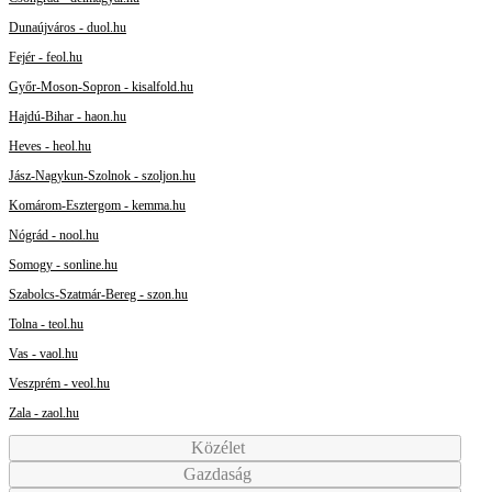
Dunaújváros - duol.hu
Fejér - feol.hu
Győr-Moson-Sopron - kisalfold.hu
Hajdú-Bihar - haon.hu
Heves - heol.hu
Jász-Nagykun-Szolnok - szoljon.hu
Komárom-Esztergom - kemma.hu
Nógrád - nool.hu
Somogy - sonline.hu
Szabolcs-Szatmár-Bereg - szon.hu
Tolna - teol.hu
Vas - vaol.hu
Veszprém - veol.hu
Zala - zaol.hu
Közélet
Gazdaság