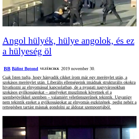
Angol hülyék, hülye angolok, és ez
a hülyeség öl
BB
Bálint Botond
2019 november 30.
VEZÉRCIKK
Csak Isten tudja, hogy hányadik cikket írom már egy merénylet után, a
szokásos merénylet után. Liberális ellenségeink imádnak strukturális okokra
hivatkozni az elnyomással kapcsolatban, de a nyugati nagyvárosokban
szokásos gyilkosságokat – amelyeket muszlimok követnek el a
szembejövőkkel szemben – valamiért véletlenszerűnek tekintik. Ugyanígy
nem tekintik ezeket a gyilkosságokat az elnyomás eszközének, pedig nehéz a
rettegésben tartást másnak gondolni az áldozat szempontjából.