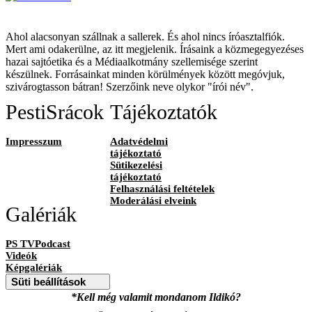
Ahol alacsonyan szállnak a sallerek. És ahol nincs íróasztalfiók.
Mert ami odakerülne, az itt megjelenik. Írásaink a közmegegyezéses
hazai sajtóetika és a Médiaalkotmány szellemisége szerint
készülnek. Forrásainkat minden körülmények között megóvjuk,
szivárogtasson bátran! Szerzőink neve olykor "írói név".
PestiSrácok
Tájékoztatók
Impresszum
Adatvédelmi
tájékoztató
Sütikezelési
tájékoztató
Felhasználási feltételek
Moderálási elveink
Galériák
PS TVPodcast
Videók
Képgalériák
Süti beállítások
*Kell még valamit mondanom Ildikó?