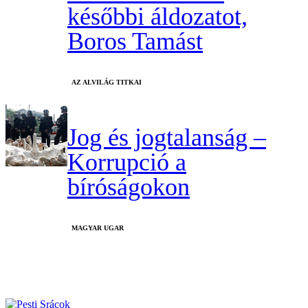
későbbi áldozatot,
Boros Tamást
AZ ALVILÁG TITKAI
Jog és jogtalanság –
Korrupció a
bíróságokon
MAGYAR UGAR