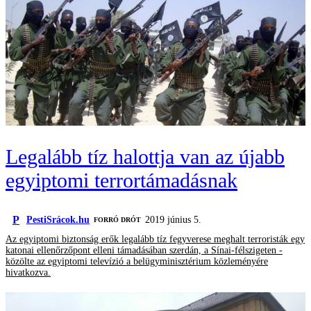
Legalább tíz halottja van az újabb
egyiptomi terrortámadásnak
P
PestiSrácok.hu
2019 június 5.
FORRÓ DRÓT
Az egyiptomi biztonság erők legalább tíz fegyverese meghalt terroristák egy
katonai ellenőrzőpont elleni támadásában szerdán, a Sínai-félszigeten -
közölte az egyiptomi televízió a belügyminisztérium közleményére
hivatkozva.