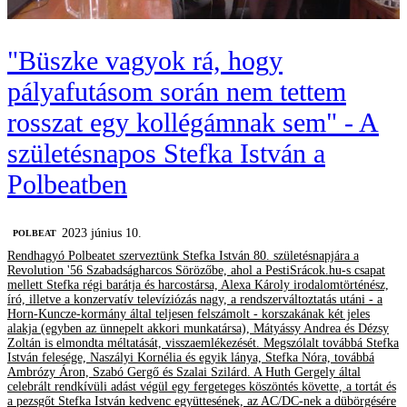
"Büszke vagyok rá, hogy
pályafutásom során nem tettem
rosszat egy kollégámnak sem" - A
születésnapos Stefka István a
Polbeatben
2023 június 10.
‎POLBEAT
Rendhagyó Polbeatet szerveztünk Stefka István 80. születésnapjára a
Revolution '56 Szabadságharcos Sörözőbe, ahol a PestiSrácok.hu-s csapat
mellett Stefka régi barátja és harcostársa, Alexa Károly irodalomtörténész,
író, illetve a konzervatív televíziózás nagy, a rendszerváltoztatás utáni - a
Horn-Kuncze-kormány által teljesen felszámolt - korszakának két jeles
alakja (egyben az ünnepelt akkori munkatársa), Mátyássy Andrea és Dézsy
Zoltán is elmondta méltatását, visszaemlékezését. Megszólalt továbbá Stefka
István felesége, Naszályi Kornélia és egyik lánya, Stefka Nóra, továbbá
Ambrózy Áron, Szabó Gergő és Szalai Szilárd. A Huth Gergely által
celebrált rendkívüli adást végül egy fergeteges köszöntés követte, a tortát és
a pezsgőt Stefka István kedvenc együttesének, az AC/DC-nek a dübörgésére