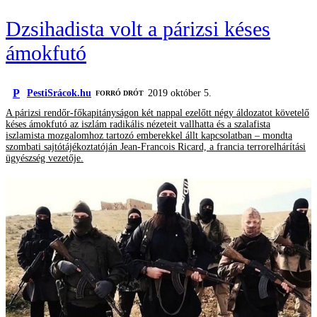
Dzsihadista volt a párizsi késes
ámokfutó
P
PestiSrácok.hu
2019 október 5.
FORRÓ DRÓT
A párizsi rendőr-főkapitányságon két nappal ezelőtt négy áldozatot követelő
késes ámokfutó az iszlám radikális nézeteit vallhatta és a szalafista
iszlamista mozgalomhoz tartozó emberekkel állt kapcsolatban – mondta
szombati sajtótájékoztatóján Jean-Francois Ricard, a francia terrorelhárítási
ügyészség vezetője.