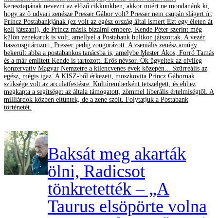
keresztapának nevezni az előző cikkünkben, akkor miért ne mondanánk ki,
hogy az ő udvari zenésze Presser Gábor volt? Presser nem csupán slágert írt
Princz Postabankjának (ez volt az egész ország által ismert Ezt egy életen át
kell játszani), de Princz másik bizalmi embere, Kende Péter szerint még
külön zenekaruk is volt, amellyel a Postabank bulikon játszottak. A vezér
basszusgitározott, Presser pedig zongorázott. A zseniális zenész amúgy
bekerült abba a postabankos tanácsba is, amelybe Mester Ákos, Forró Tamás
és a már említett Kende is tartozott. Erős névsor. Ők ügyeltek az elvileg
konzervatív Magyar Nemzetre a kilencvenes évek közepén... Szürreális az
egész, mégis igaz. A KISZ-ből érkezett, moszkovita Princz Gábornak
szüksége volt az arculatfestésre. Kultúremberként tetszelgett, és ehhez
megkapta a segítséget az általa támogatott, zömmel liberális értelmiségtől. A
milliárdok közben eltűntek, de a zene szólt. Folytatjuk a Postabank
történetét.
Baksát meg akarták
ölni, Radicsot
tönkretették – „A
Taurus elsöpörte volna