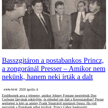
Basszgitáron a postabankos Princz,
a zongoránál Presser – Amikor nem
nekünk, hanem neki írták a dalt
2020 április 4.
A HÁLÓZAT
Emlékeznek arra a jelenetre, amikor Johnny Fontane megjelenik Don
Corleone lányának esküvőjén, és elénekel pár dalt a Keresztapában? Persze
segítséget is kért az amúgy Frank Sinatráról mintázott figura. Ha volt
merszünk a Postabank néhai királyát, Princz Gábor bankvezért