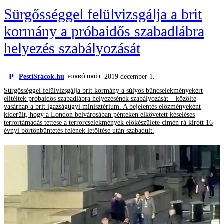
Sürgősséggel felülvizsgálja a brit
kormány a próbaidős szabadlábra
helyezés szabályozását
P
PestiSrácok.hu
2019 december 1.
FORRÓ DRÓT
Sürgősséggel felülvizsgálja brit kormány a súlyos bűncselekményekért
elítéltek próbaidős szabadlábra helyezésének szabályozását – közölte
vasárnap a brit igazságügyi minisztérium. A bejelentés előzményeként
kiderült, hogy a London belvárosában pénteken elkövetett késeléses
terrortámadás tettese a terrorcselekmények előkészülete címén rá kirótt 16
évnyi börtönbüntetés felének letöltése után szabadult.