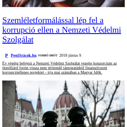
Szemléletformálással lép fel a
korrupció ellen a Nemzeti Védelmi
Szolgálat
P
PestiSrácok.hu
2018 június 9.
FORRÓ DRÓT
Év végéig befejezi a Nemzeti Védelmi Szolgálat vezette konzorcium az
ötmilliárd forint vissza nem térítendő támogatásból finanszírozott
korrupcióellenes projektet - írja mai számában a Magyar Idők.