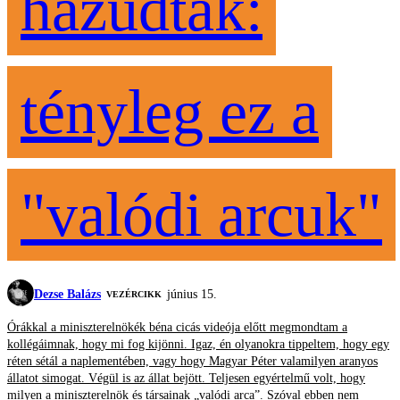
hazudtak:
tényleg ez a
"valódi arcuk"
Dezse Balázs
június 15.
VEZÉRCIKK
Órákkal a miniszterelnökék béna cicás videója előtt megmondtam a
kollégáimnak, hogy mi fog kijönni. Igaz, én olyanokra tippeltem, hogy egy
réten sétál a naplementében, vagy hogy Magyar Péter valamilyen aranyos
állatot simogat. Végül is az állat bejött. Teljesen egyértelmű volt, hogy
milyen a miniszterelnök és társainak „valódi arca”. Szóval ebben nem