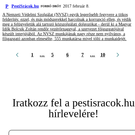
P
PestiSrácok.hu
2017 február 8.
FORRÓ DRÓT
A Nemzeti Védelmi Szolgálat (NVSZ) egyik legerősebb fegyvere a titkos
felderítés: ezzel, és más módszerekkel harcolnak a korrupció ellen, és védik
meg a felügyeletük alá tartozó közszolgálati dolgozókat - derül ki a Magyar
Idők Bolcsik Zoltán rendőr vezérőrnaggyal, a szervezet főigazgatójával
készült interjújából. Az NVSZ munkájának nagy része nem nyilvános, a
főigazgató azonban elmesélte, 555 munkatársa mivel tölti a munkaidejét.
1
...
5
6
7
...
10
Iratkozz fel a pestisracok.hu
hírlevelére!