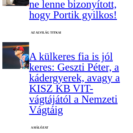
ne lenne bizonyított,
hogy Portik gyilkos!
AZ ALVILÁG TITKAI
A külkeres fia is jól
keres: Geszti Péter, a
kádergyerek, avagy a
KISZ KB VIT-
vágtájától a Nemzeti
Vágtáig
A HÁLÓZAT