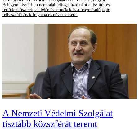
Belügyminisztérium nem talált elfogadható okot a tisztító- és
fertőtlenítőszerek, a higiéniás termékek és a fénymásolópapír
felhasználásának folyamatos növekedésére.
A Nemzeti Védelmi Szolgálat
tisztább közszférát teremt