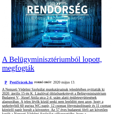
A Belügyminisztériumból lopott,
megfogták
P
PestiSrácok.hu
2020 május 13.
FORRÓ DRÓT
A Nemzeti Védelmi Szolgálat munkatársainak jelenlétében nyittatták ki
2020. április 15-én K. Lászlóval öltözőszekrényét a Belügyminisztérium
Budapest V., József Attila utca 2-4. szám alatti épületegyüttesének
alagsorában. A jelen lévők közül senki nem lepődött meg azon, hogy a
szekrényből 60 guriga WC-papír, 12 csomag fénymásolópapír és 11 csomag
kéztörlő papír borult a kövezetre. Az 57 éves budapesti férfi azt követően
került a Nemzeti Védelmi Szolgálat célkeresztjébe, hogy a