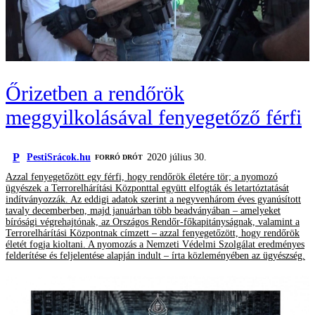
Őrizetben a rendőrök
meggyilkolásával fenyegetőző férfi
P
PestiSrácok.hu
2020 július 30.
FORRÓ DRÓT
Azzal fenyegetőzött egy férfi, hogy rendőrök életére tör; a nyomozó
ügyészek a Terrorelhárítási Központtal együtt elfogták és letartóztatását
indítványozzák. Az eddigi adatok szerint a negyvenhárom éves gyanúsított
tavaly decemberben, majd januárban több beadványában – amelyeket
bírósági végrehajtónak, az Országos Rendőr-főkapitányságnak, valamint a
Terrorelhárítási Központnak címzett – azzal fenyegetőzött, hogy rendőrök
életét fogja kioltani. A nyomozás a Nemzeti Védelmi Szolgálat eredményes
felderítése és feljelentése alapján indult – írta közleményében az ügyészség.