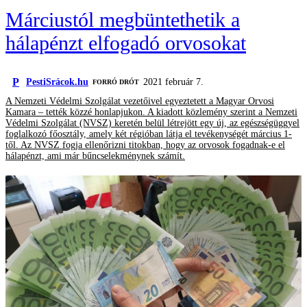
Márciustól megbüntethetik a
hálapénzt elfogadó orvosokat
P
PestiSrácok.hu
2021 február 7.
FORRÓ DRÓT
A Nemzeti Védelmi Szolgálat vezetőivel egyeztetett a Magyar Orvosi
Kamara – tették közzé honlapjukon. A kiadott közlemény szerint a Nemzeti
Védelmi Szolgálat (NVSZ) keretén belül létrejött egy új, az egészségüggyel
foglalkozó főosztály, amely két régióban látja el tevékenységét március 1-
től. Az NVSZ fogja ellenőrizni titokban, hogy az orvosok fogadnak-e el
hálapénzt, ami már bűncselekménynek számít.