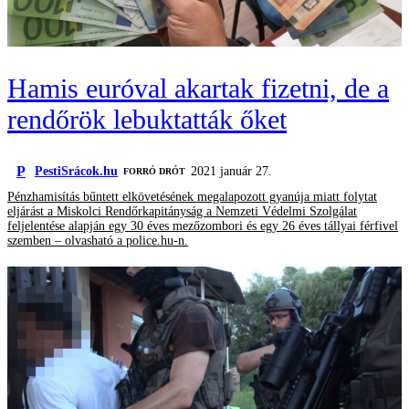
Hamis euróval akartak fizetni, de a
rendőrök lebuktatták őket
P
PestiSrácok.hu
2021 január 27.
FORRÓ DRÓT
Pénzhamisítás bűntett elkövetésének megalapozott gyanúja miatt folytat
eljárást a Miskolci Rendőrkapitányság a Nemzeti Védelmi Szolgálat
feljelentése alapján egy 30 éves mezőzombori és egy 26 éves tállyai férfivel
szemben – olvasható a police.hu-n.