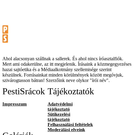
Ahol alacsonyan szállnak a sallerek. És ahol nincs íróasztalfiók.
Mert ami odakerülne, az itt megjelenik. Írásaink a közmegegyezéses
hazai sajtóetika és a Médiaalkotmány szellemisége szerint
készülnek. Forrásainkat minden körülmények között megóvjuk,
szivárogtasson bátran! Szerzőink neve olykor "írói név".
PestiSrácok
Tájékoztatók
Impresszum
Adatvédelmi
tájékoztató
Sütikezelési
tájékoztató
Felhasználási feltételek
Moderálási elveink