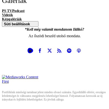
Galériák
PS TVPodcast
Videók
Képgalériák
Süti beállítások
*Kell még valamit mondanom Ildikó?
Az őszödi beszéd utolsó mondata.
Portfóliónk minőségi tartalmat jelent minden olvasó számára. Egyedülálló elérést, országos
lefedettséget és változatos megjelenési lehetőséget biztosít. Folyamatosan keressük az új
irányokat és fejlődési lehetőségeket. Ez jövőnk záloga.