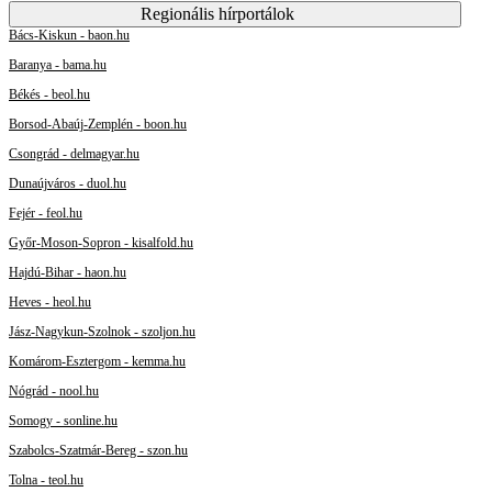
Regionális hírportálok
Bács-Kiskun - baon.hu
Baranya - bama.hu
Békés - beol.hu
Borsod-Abaúj-Zemplén - boon.hu
Csongrád - delmagyar.hu
Dunaújváros - duol.hu
Fejér - feol.hu
Győr-Moson-Sopron - kisalfold.hu
Hajdú-Bihar - haon.hu
Heves - heol.hu
Jász-Nagykun-Szolnok - szoljon.hu
Komárom-Esztergom - kemma.hu
Nógrád - nool.hu
Somogy - sonline.hu
Szabolcs-Szatmár-Bereg - szon.hu
Tolna - teol.hu