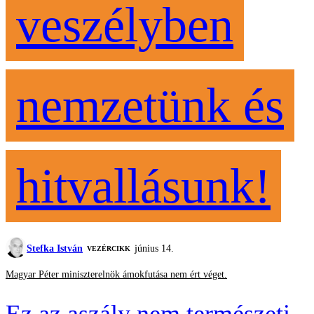
veszélyben
nemzetünk és
hitvallásunk!
Stefka István
június 14.
VEZÉRCIKK
Magyar Péter miniszterelnök ámokfutása nem ért véget.