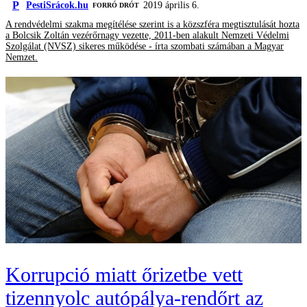
P
PestiSrácok.hu
2019 április 6.
FORRÓ DRÓT
A rendvédelmi szakma megítélése szerint is a közszféra megtisztulását hozta
a Bolcsik Zoltán vezérőrnagy vezette, 2011-ben alakult Nemzeti Védelmi
Szolgálat (NVSZ) sikeres működése - írta szombati számában a Magyar
Nemzet.
Korrupció miatt őrizetbe vett
tizennyolc autópálya-rendőrt az