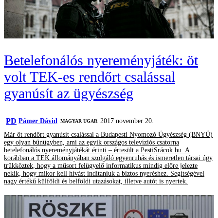
Betelefonálós nyereményjáték: öt
volt TEK-es rendőrt csalással
gyanúsít az ügyészség
PD
Pámer Dávid
2017 november 20.
MAGYAR UGAR
Már öt rendőrt gyanúsít csalással a Budapesti Nyomozó Ügyészség (BNYÜ)
egy olyan bűnügyben, ami az egyik országos televíziós csatorna
betelefonálós nyereményjátékát érinti – értesült a PestiSrácok.hu. A
korábban a TEK állományában szolgáló egyenruhás és ismeretlen társai úgy
trükköztek, hogy a műsort felügyelő informatikus mindig előre jelezte
nekik, hogy mikor kell hívást indítaniuk a biztos nyeréshez. Segítségével
nagy értékű külföldi és belföldi utazásokat, illetve autót is nyertek.