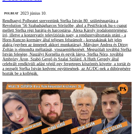
2023 június 10.
‎POLBEAT
Rendhagyó Polbeatet szerveztünk Stefka István 80. születésnapjára a
Revolution '56 Szabadságharcos Sörözőbe, ahol a PestiSrácok.hu-s csapat
mellett Stefka régi barátja és harcostársa, Alexa Károly irodalomtörténész,
író, illetve a konzervatív televíziózás nagy, a rendszerváltoztatás utáni - a
Horn-Kuncze-kormány által teljesen felszámolt - korszakának két jeles
alakja (egyben az ünnepelt akkori munkatársa), Mátyássy Andrea és Dézsy
Zoltán is elmondta méltatását, visszaemlékezését. Megszólalt továbbá Stefka
István felesége, Naszályi Kornélia és egyik lánya, Stefka Nóra, továbbá
Ambrózy Áron, Szabó Gergő és Szalai Szilárd. A Huth Gergely által
celebrált rendkívüli adást végül egy fergeteges köszöntés követte, a tortát és
a pezsgőt Stefka István kedvenc együttesének, az AC/DC-nek a dübörgésére
hozták be a kollégák.