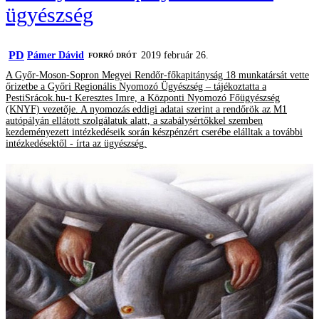
ügyészség
PD
Pámer Dávid
2019 február 26.
FORRÓ DRÓT
A Győr-Moson-Sopron Megyei Rendőr-főkapitányság 18 munkatársát vette
őrizetbe a Győri Regionális Nyomozó Ügyészség – tájékoztatta a
PestiSrácok.hu-t Keresztes Imre, a Központi Nyomozó Főügyészség
(KNYF) vezetője. A nyomozás eddigi adatai szerint a rendőrök az M1
autópályán ellátott szolgálatuk alatt, a szabálysértőkkel szemben
kezdeményezett intézkedéseik során készpénzért cserébe elálltak a további
intézkedésektől - írta az ügyészség.