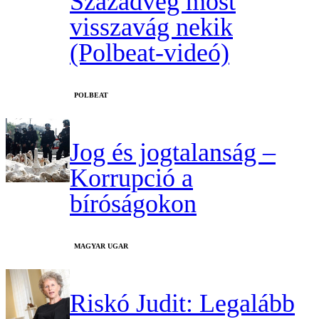
Századvég most
visszavág nekik
(Polbeat-videó)
‎POLBEAT
Jog és jogtalanság –
Korrupció a
bíróságokon
MAGYAR UGAR
Riskó Judit: Legalább