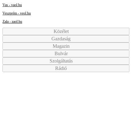
Vas - vaol.hu
Veszprém - veol.hu
Zala - zaol.hu
Közélet
Gazdaság
Magazin
Bulvár
Szolgáltatás
Rádió