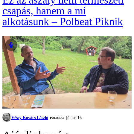
Ez az aszály nem természeti
csapás, hanem a mi
alkotásunk – Polbeat Piknik
Vésey Kovács László
június 16.
‎POLBEAT