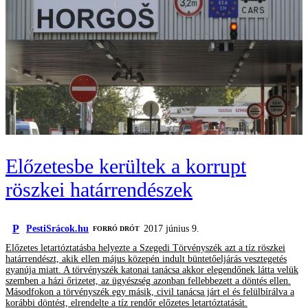
Előzetesbe kerültek a korrupt
röszkei határrendészek
P
PestiSrácok.hu
2017 június 9.
FORRÓ DRÓT
Előzetes letartóztatásba helyezte a Szegedi Törvényszék azt a tíz röszkei
határrendészt, akik ellen május közepén indult büntetőeljárás vesztegetés
gyanúja miatt. A törvényszék katonai tanácsa akkor elegendőnek látta velük
szemben a házi őrizetet, az ügyészség azonban fellebbezett a döntés ellen.
Másodfokon a törvényszék egy másik, civil tanácsa járt el és felülbírálva a
korábbi döntést, elrendelte a tíz rendőr előzetes letartóztatását.