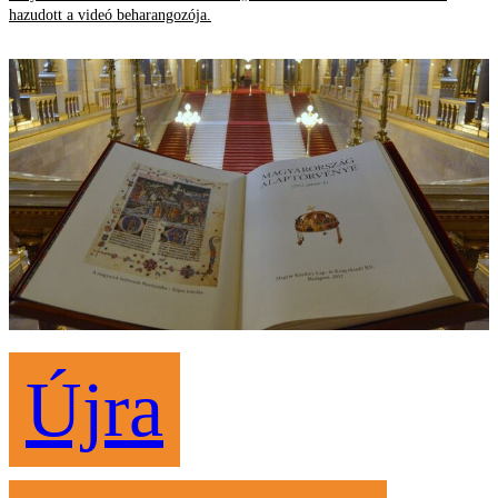
hazudott a videó beharangozója.
Újra