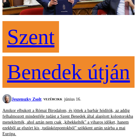
Szent
Benedek útján
Jeszenszky Zsolt
június 16.
VEZÉRCIKK
Amikor elbukott a Római Birodalom, és jöttek a barbár hódítók, az addig
felhalmozott mindenféle tudást a Szent Benedek által alapított kolostorokba
menekítették, ahol aztán nem csak „kibekkelték” a viharos időket, hanem
ezekből az elszórt kis „tudásközpontokból” szökkent aztán szárba a mai
Európa.