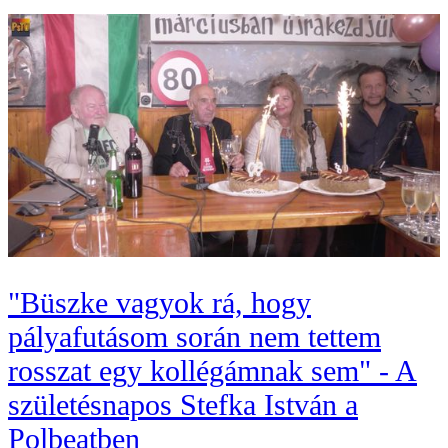
"Büszke vagyok rá, hogy
pályafutásom során nem tettem
rosszat egy kollégámnak sem" - A
születésnapos Stefka István a
Polbeatben