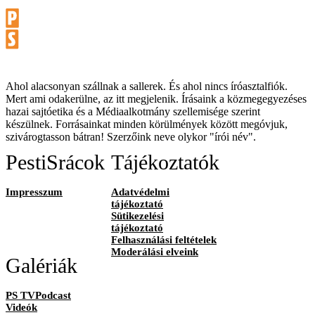
Ahol alacsonyan szállnak a sallerek. És ahol nincs íróasztalfiók.
Mert ami odakerülne, az itt megjelenik. Írásaink a közmegegyezéses
hazai sajtóetika és a Médiaalkotmány szellemisége szerint
készülnek. Forrásainkat minden körülmények között megóvjuk,
szivárogtasson bátran! Szerzőink neve olykor "írói név".
PestiSrácok
Tájékoztatók
Impresszum
Adatvédelmi
tájékoztató
Sütikezelési
tájékoztató
Felhasználási feltételek
Moderálási elveink
Galériák
PS TVPodcast
Videók