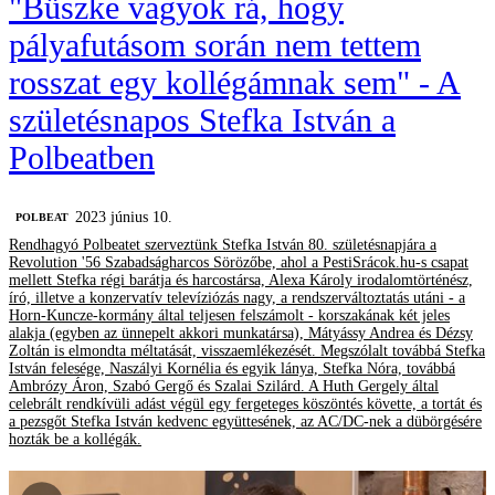
"Büszke vagyok rá, hogy
pályafutásom során nem tettem
rosszat egy kollégámnak sem" - A
születésnapos Stefka István a
Polbeatben
2023 június 10.
‎POLBEAT
Rendhagyó Polbeatet szerveztünk Stefka István 80. születésnapjára a
Revolution '56 Szabadságharcos Sörözőbe, ahol a PestiSrácok.hu-s csapat
mellett Stefka régi barátja és harcostársa, Alexa Károly irodalomtörténész,
író, illetve a konzervatív televíziózás nagy, a rendszerváltoztatás utáni - a
Horn-Kuncze-kormány által teljesen felszámolt - korszakának két jeles
alakja (egyben az ünnepelt akkori munkatársa), Mátyássy Andrea és Dézsy
Zoltán is elmondta méltatását, visszaemlékezését. Megszólalt továbbá Stefka
István felesége, Naszályi Kornélia és egyik lánya, Stefka Nóra, továbbá
Ambrózy Áron, Szabó Gergő és Szalai Szilárd. A Huth Gergely által
celebrált rendkívüli adást végül egy fergeteges köszöntés követte, a tortát és
a pezsgőt Stefka István kedvenc együttesének, az AC/DC-nek a dübörgésére
hozták be a kollégák.