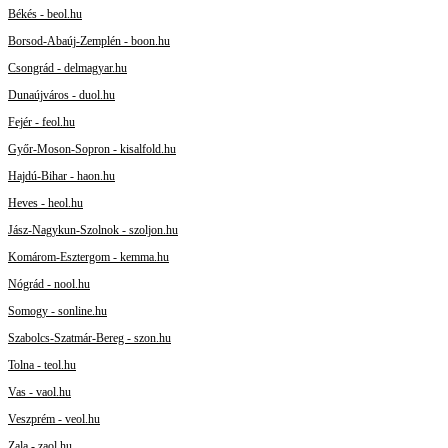
Békés - beol.hu
Borsod-Abaúj-Zemplén - boon.hu
Csongrád - delmagyar.hu
Dunaújváros - duol.hu
Fejér - feol.hu
Győr-Moson-Sopron - kisalfold.hu
Hajdú-Bihar - haon.hu
Heves - heol.hu
Jász-Nagykun-Szolnok - szoljon.hu
Komárom-Esztergom - kemma.hu
Nógrád - nool.hu
Somogy - sonline.hu
Szabolcs-Szatmár-Bereg - szon.hu
Tolna - teol.hu
Vas - vaol.hu
Veszprém - veol.hu
Zala - zaol.hu