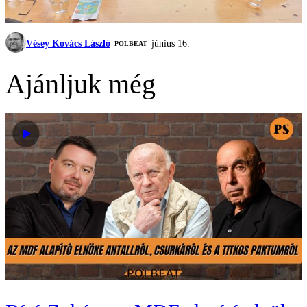
Vésey Kovács László
június 16.
‎POLBEAT
Ajánljuk még