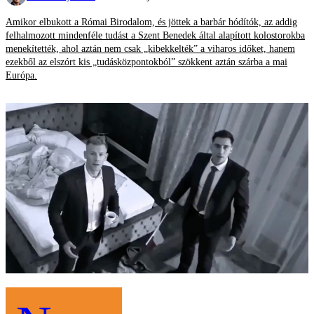
Amikor elbukott a Római Birodalom, és jöttek a barbár hódítók, az addig
felhalmozott mindenféle tudást a Szent Benedek által alapított kolostorokba
menekítették, ahol aztán nem csak „kibekkelték” a viharos időket, hanem
ezekből az elszórt kis „tudásközpontokból” szökkent aztán szárba a mai
Európa.