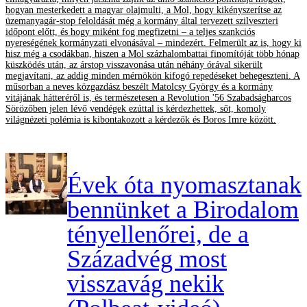
hogyan mesterkedett a magyar olajmulti, a Mol, hogy kikényszerítse az
üzemanyagár-stop feloldását még a kormány által tervezett szilveszteri
időpont előtt, és hogy miként fog megfizetni – a teljes szankciós
nyereségének kormányzati elvonásával – mindezért. Felmerült az is, hogy ki
hisz még a csodákban, hiszen a Mol százhalombattai finomítóját több hónap
küszködés után, az árstop visszavonása után néhány órával sikerült
megjavítani, az addig minden mérnökön kifogó repedéseket behegeszteni. A
műsorban a neves közgazdász beszélt Matolcsy György és a kormány
vitájának hátteréről is, és természetesen a Revolution '56 Szabadságharcos
Sörözőben jelen lévő vendégek ezúttal is kérdezhettek, sőt, komoly
világnézeti polémia is kibontakozott a kérdezők és Boros Imre között.
Évek óta nyomasztanak
bennünket a Birodalom
tényellenőrei, de a
Századvég most
visszavág nekik