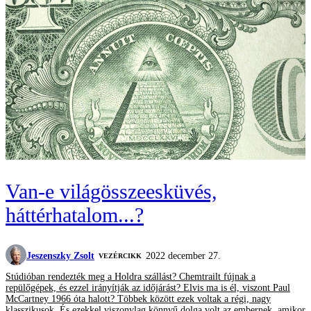
Van-e világösszeesküvés,
háttérhatalom...?
Jeszenszky Zsolt
2022 december 27.
VEZÉRCIKK
Stúdióban rendezték meg a Holdra szállást? Chemtrailt fújnak a
repülőgépek, és ezzel irányítják az időjárást? Elvis ma is él, viszont Paul
McCartney 1966 óta halott? Többek között ezek voltak a régi, nagy
klasszikusok. És ezekkel viszonylag könnyű dolga volt az embernek, amikor