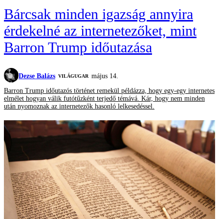
Bárcsak minden igazság annyira
érdekelné az internetezőket, mint
Barron Trump időutazása
Dezse Balázs
május 14.
VILÁGUGAR
Barron Trump időutazós történet remekül példázza, hogy egy-egy internetes
elmélet hogyan válik futótűzként terjedő témává. Kár, hogy nem minden
után nyomoznak az internetezők hasonló lelkesedéssel.