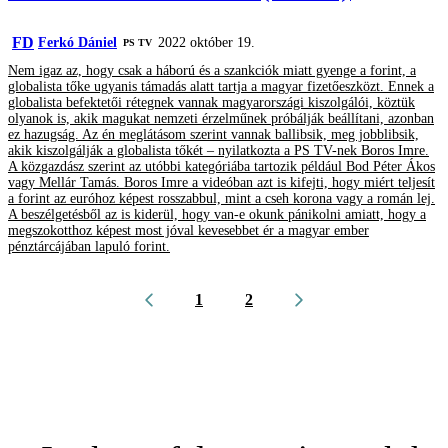
FD
Ferkó Dániel
2022 október 19.
PS TV
Nem igaz az, hogy csak a háború és a szankciók miatt gyenge a forint, a
globalista tőke ugyanis támadás alatt tartja a magyar fizetőeszközt. Ennek a
globalista befektetői rétegnek vannak magyarországi kiszolgálói, köztük
olyanok is, akik magukat nemzeti érzelműnek próbálják beállítani, azonban
ez hazugság. Az én meglátásom szerint vannak ballibsik, meg jobblibsik,
akik kiszolgálják a globalista tőkét – nyilatkozta a PS TV-nek Boros Imre.
A közgazdász szerint az utóbbi kategóriába tartozik például Bod Péter Ákos
vagy Mellár Tamás. Boros Imre a videóban azt is kifejti, hogy miért teljesít
a forint az euróhoz képest rosszabbul, mint a cseh korona vagy a román lej.
A beszélgetésből az is kiderül, hogy van-e okunk pánikolni amiatt, hogy a
megszokotthoz képest most jóval kevesebbet ér a magyar ember
pénztárcájában lapuló forint.
1
2