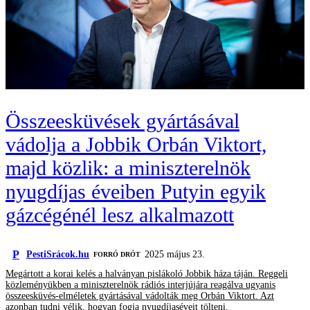
Összeesküvések gyártásával
vádolja a Jobbik Orbán Viktort,
majd közlik: a miniszterelnök
nyugdíjas éveiben Putyin egyik
gázcégénél lesz alkalmazott
P
PestiSrácok.hu
2025 május 23.
FORRÓ DRÓT
Megártott a korai kelés a halványan pislákoló Jobbik háza táján. Reggeli
közleményükben a miniszterelnök rádiós interjújára reagálva ugyanis
összeesküvés-elméletek gyártásával vádolták meg Orbán Viktort. Azt
azonban tudni vélik, hogyan fogja nyugdíjaséveit tölteni.