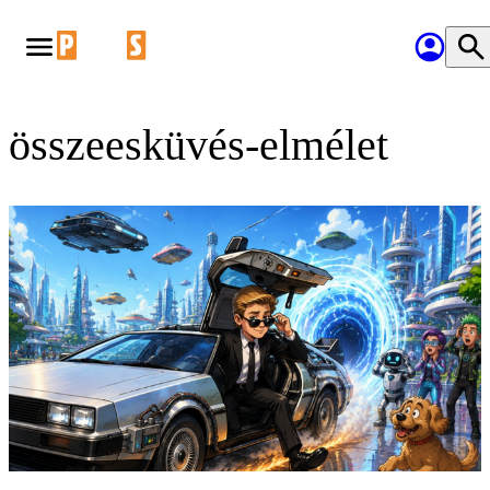
összeesküvés-elmélet