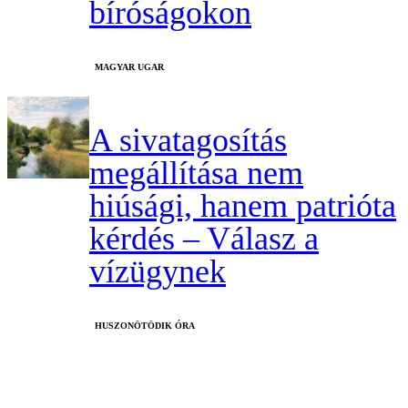
bíróságokon
MAGYAR UGAR
A sivatagosítás
megállítása nem
hiúsági, hanem patrióta
kérdés – Válasz a
vízügynek
HUSZONÖTÖDIK ÓRA