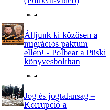
(Polbeat-videó)
‎POLBEAT
Álljunk ki közösen a
migrációs paktum
ellen! - Polbeat a Püski
könyvesboltban
‎POLBEAT
Jog és jogtalanság –
Korrupció a