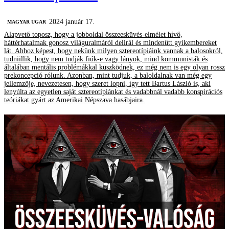
2024 január 17.
MAGYAR UGAR
Alapvető toposz, hogy a jobboldal összeesküvés-elmélet hívő,
háttérhatalmak gonosz világuralmáról delirál és mindenütt gyíkembereket
lát. Ahhoz képest, hogy nekünk milyen sztereotípiáink vannak a balosokról,
tudniillik, hogy nem tudják fiúk-e vagy lányok, mind kommunisták és
általában mentális problémákkal küszködnek, ez még nem is egy olyan rossz
prekoncepció rólunk. Azonban, mint tudjuk, a baloldalnak van még egy
jellemzője, nevezetesen, hogy szeret lopni, így tett Bartus László is, aki
lenyúlta az egyetlen saját sztereotípiánkat és vadabbnál vadabb konspirációs
teóriákat gyárt az Amerikai Népszava hasábjaira.