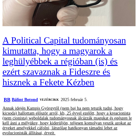
A Political Capital tudományosan
kimutatta, hogy a magyarok a
leghülyébbek a régióban (is) és
ezért szavaznak a Fideszre és
hisznek a Fekete Kézben
BB
Bálint Botond
2025 február 5.
VEZÉRCIKK
Annak idején Kampis Györgytől (nem baj ha nem tetszik tudni, hogy
kicsoda) hallottam először arról, kb, 25 évvel ezelőtt, hogy a kreacionista
(nem cionista) weboldalak tudományosnak álcázzák magukat és egészen le
kell ásni a mélyükre, hogy kiderüljön, teljesen komolyan veszik azokat az
érveket amelyekkel cáfolni, látszólag hatékonyan támadni lehet az
evolucionisták állításai, érveit.