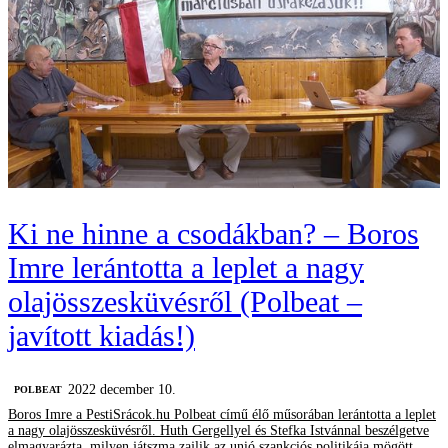
Ki ne hinne a csodákban? – Boros
Imre lerántotta a leplet a nagy
olajösszesküvésről (Polbeat –
javított kiadás!)
2022 december 10.
‎POLBEAT
Boros Imre a PestiSrácok.hu Polbeat című élő műsorában lerántotta a leplet
a nagy olajösszesküvésről. Huth Gergellyel és Stefka Istvánnal beszélgetve
elmagyarázta, milyen játszma zajlik az unió szankciós politikája mögött,