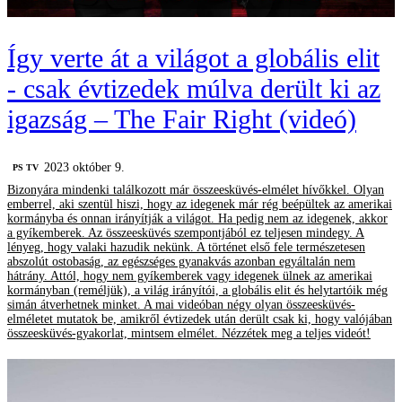
Így verte át a világot a globális elit
- csak évtizedek múlva derült ki az
igazság – The Fair Right (videó)
2023 október 9.
PS TV
Bizonyára mindenki találkozott már összeesküvés-elmélet hívőkkel. Olyan
emberrel, aki szentül hiszi, hogy az idegenek már rég beépültek az amerikai
kormányba és onnan irányítják a világot. Ha pedig nem az idegenek, akkor
a gyíkemberek. Az összeesküvés szempontjából ez teljesen mindegy. A
lényeg, hogy valaki hazudik nekünk. A történet első fele természetesen
abszolút ostobaság, az egészséges gyanakvás azonban egyáltalán nem
hátrány. Attól, hogy nem gyíkemberek vagy idegenek ülnek az amerikai
kormányban (reméljük), a világ irányítói, a globális elit és helytartóik még
simán átverhetnek minket. A mai videóban négy olyan összeesküvés-
elméletet mutatok be, amikről évtizedek után derült csak ki, hogy valójában
összeesküvés-gyakorlat, mintsem elmélet. Nézzétek meg a teljes videót!