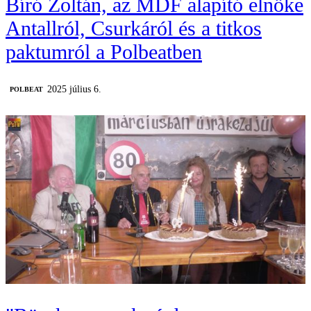
Bíró Zoltán, az MDF alapító elnöke
Antallról, Csurkáról és a titkos
paktumról a Polbeatben
2025 július 6.
‎POLBEAT