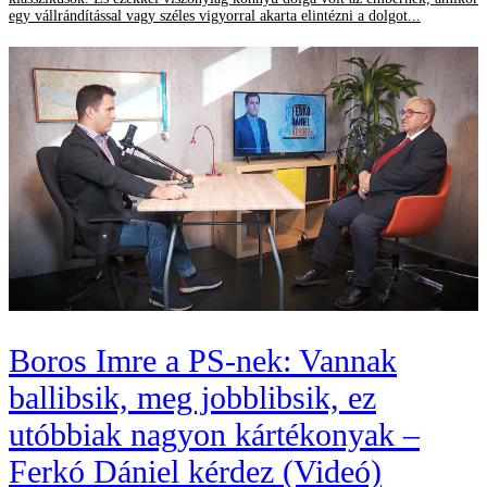
egy vállrándítással vagy széles vigyorral akarta elintézni a dolgot...
Boros Imre a PS-nek: Vannak
ballibsik, meg jobblibsik, ez
utóbbiak nagyon kártékonyak –
Ferkó Dániel kérdez (Videó)