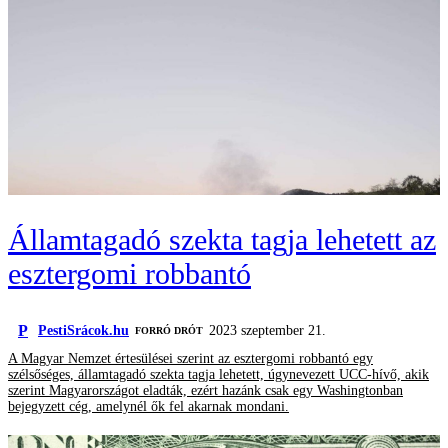
Államtagadó szekta tagja lehetett az
esztergomi robbantó
P
PestiSrácok.hu
2023 szeptember 21.
FORRÓ DRÓT
A Magyar Nemzet értesülései szerint az esztergomi robbantó egy
szélsőséges, államtagadó szekta tagja lehetett, úgynevezett UCC-hívő, akik
szerint Magyarországot eladták, ezért hazánk csak egy Washingtonban
bejegyzett cég, amelynél ők fel akarnak mondani.