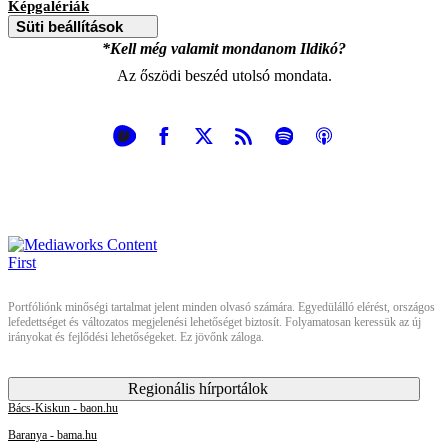
Képgalériák
Süti beállítások
*Kell még valamit mondanom Ildikó?
Az őszödi beszéd utolsó mondata.
Portfóliónk minőségi tartalmat jelent minden olvasó számára. Egyedülálló elérést, országos
lefedettséget és változatos megjelenési lehetőséget biztosít. Folyamatosan keressük az új
irányokat és fejlődési lehetőségeket. Ez jövőnk záloga.
Regionális hírportálok
Bács-Kiskun - baon.hu
Baranya - bama.hu