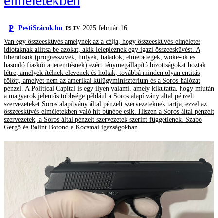
elméletekben
P
PestiSrácok.hu
2025 február 16.
PS TV
Van egy összeesküvés amelynek az a célja, hogy összeesküvés-elméletes
idiótáknak állítsa be azokat, akik lelepleznek egy igazi összeesküvést. A
liberálisok (progresszívek, hülyék, haladók, elmebetegek, woke-ok és
hasonló fiaskói a teremtésnek) ezért ténymegállapító bizottságokat hoztak
létre, amelyek ítélnek elevenek és holtak, továbbá minden olyan entitás
fölött, amelyet nem az amerikai külügyminisztérium és a Soros-hálózat
pénzel. A Political Capital is egy ilyen valami, amely kikutatta, hogy miután
a magyarok jelentős többsége például a Soros alapítvány által pénzelt
szervezeteket Soros alapítvány által pénzelt szervezeteknek tartja, ezzel az
összeesküvés-elméletekben való hit bűnébe esik. Hiszen a Soros által pénzelt
szervezetek, a Soros által pénzelt szervezetek szerint függetlenek. Szabó
Gergő és Bálint Botond a Kocsmai igazságokban.