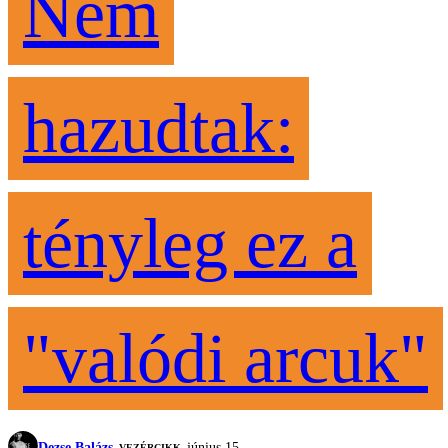
Nem
hazudtak:
tényleg ez a
"valódi arcuk"
Dezse Balázs
június 15.
VEZÉRCIKK