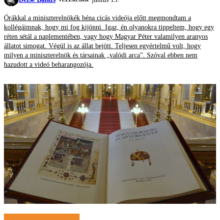
Órákkal a miniszterelnökék béna cicás videója előtt megmondtam a
kollégáimnak, hogy mi fog kijönni. Igaz, én olyanokra tippeltem, hogy egy
réten sétál a naplementében, vagy hogy Magyar Péter valamilyen aranyos
állatot simogat. Végül is az állat bejött. Teljesen egyértelmű volt, hogy
milyen a miniszterelnök és társainak „valódi arca”. Szóval ebben nem
hazudott a videó beharangozója.