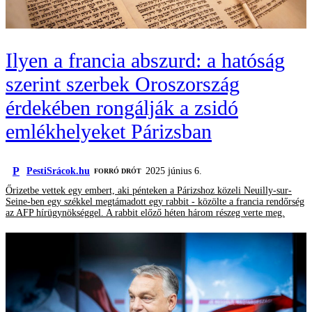
Ilyen a francia abszurd: a hatóság
szerint szerbek Oroszország
érdekében rongálják a zsidó
emlékhelyeket Párizsban
P
PestiSrácok.hu
2025 június 6.
FORRÓ DRÓT
Őrizetbe vettek egy embert, aki pénteken a Párizshoz közeli Neuilly-sur-
Seine-ben egy székkel megtámadott egy rabbit - közölte a francia rendőrség
az AFP hírügynökséggel. A rabbit előző héten három részeg verte meg.