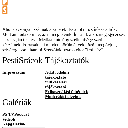
Ahol alacsonyan szállnak a sallerek. És ahol nincs íróasztalfiók.
Mert ami odakerülne, az itt megjelenik. Írásaink a közmegegyezéses
hazai sajtóetika és a Médiaalkotmány szellemisége szerint
készülnek. Forrásainkat minden körülmények között megóvjuk,
szivárogtasson bátran! Szerzőink neve olykor "írói név".
PestiSrácok
Tájékoztatók
Impresszum
Adatvédelmi
tájékoztató
Sütikezelési
tájékoztató
Felhasználási feltételek
Moderálási elveink
Galériák
PS TVPodcast
Videók
Képgalériák