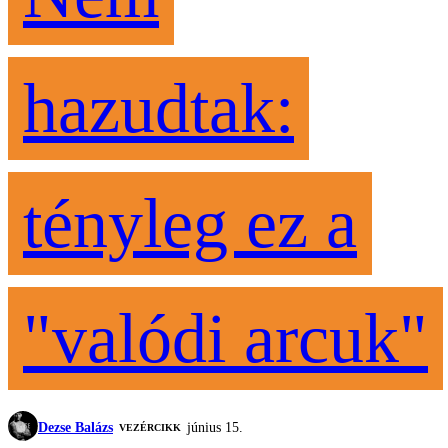
hazudtak:
tényleg ez a
"valódi arcuk"
Dezse Balázs
június 15.
VEZÉRCIKK