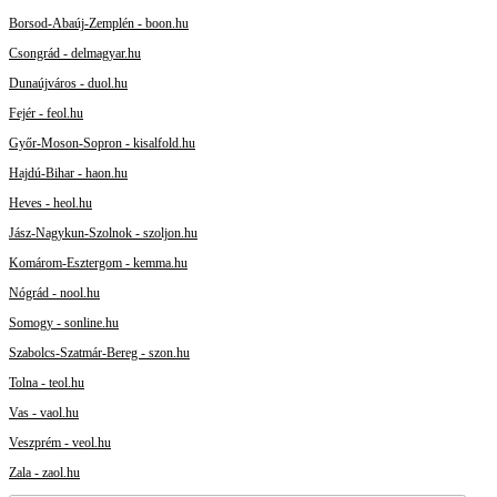
Borsod-Abaúj-Zemplén - boon.hu
Csongrád - delmagyar.hu
Dunaújváros - duol.hu
Fejér - feol.hu
Győr-Moson-Sopron - kisalfold.hu
Hajdú-Bihar - haon.hu
Heves - heol.hu
Jász-Nagykun-Szolnok - szoljon.hu
Komárom-Esztergom - kemma.hu
Nógrád - nool.hu
Somogy - sonline.hu
Szabolcs-Szatmár-Bereg - szon.hu
Tolna - teol.hu
Vas - vaol.hu
Veszprém - veol.hu
Zala - zaol.hu