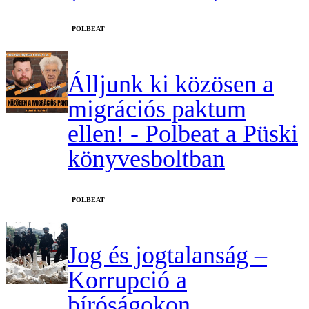
‎POLBEAT
Álljunk ki közösen a
migrációs paktum
ellen! - Polbeat a Püski
könyvesboltban
‎POLBEAT
Jog és jogtalanság –
Korrupció a
bíróságokon