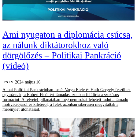
Ami nyugaton a diplomácia csúcsa,
az nálunk diktátorokhoz való
dörgölőzés – Politikai Pankráció
(videó)
2024 május 16.
PS TV
A mai Politikai Pankrációban ismét Varga Etele és Huth Gergely feszültek
egymásnak, a Robert Ficót ért támadás azonban felülírta a szokásos
formációt. A felvétel pillanatában még nem sokat lehetett tudni a támadó
motivációjáról és kilétéről, a felek azonban sikeresen megvitatták a
merénylet utóhatásait.