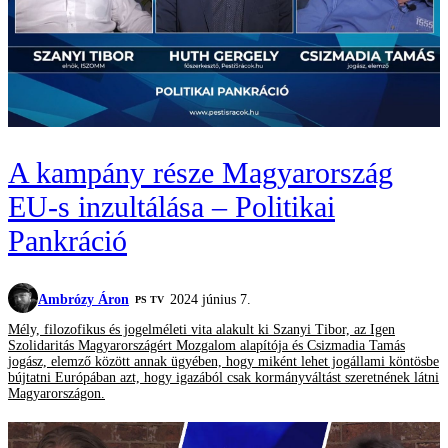
A kampány része Magyarország
EU-s inzultálása – Politikai
Pankráció
Ambrózy Áron
2024 június 7.
PS TV
Mély, filozofikus és jogelméleti vita alakult ki Szanyi Tibor, az Igen
Szolidaritás Magyarországért Mozgalom alapítója és Csizmadia Tamás
jogász, elemző között annak ügyében, hogy miként lehet jogállami köntösbe
bújtatni Európában azt, hogy igazából csak kormányváltást szeretnének látni
Magyarországon.