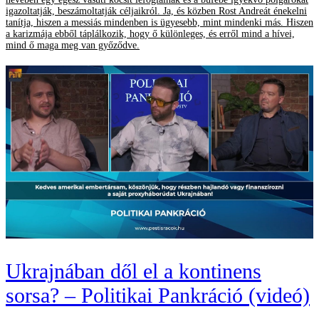
igazoltatják, beszámoltatják céljaikról. Ja, és közben Rost Andreát énekelni
tanítja, hiszen a messiás mindenben is ügyesebb, mint mindenki más. Hiszen
a karizmája ebből táplálkozik, hogy ő különleges, és erről mind a hívei,
mind ő maga meg van győződve.
Ukrajnában dől el a kontinens
sorsa? – Politikai Pankráció (videó)