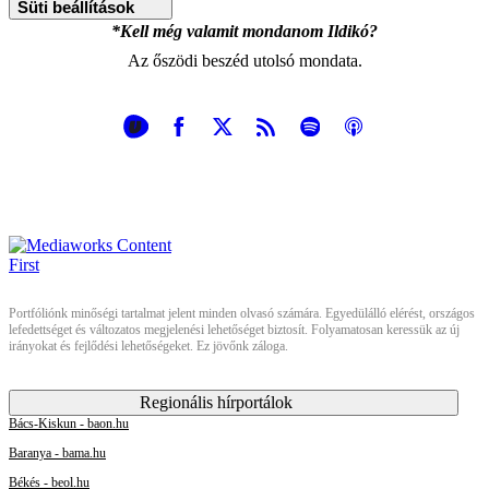
Süti beállítások
*Kell még valamit mondanom Ildikó?
Az őszödi beszéd utolsó mondata.
Portfóliónk minőségi tartalmat jelent minden olvasó számára. Egyedülálló elérést, országos
lefedettséget és változatos megjelenési lehetőséget biztosít. Folyamatosan keressük az új
irányokat és fejlődési lehetőségeket. Ez jövőnk záloga.
Regionális hírportálok
Bács-Kiskun - baon.hu
Baranya - bama.hu
Békés - beol.hu