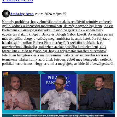
Ambrózy Áron
2024 május 25.
PS TV
Komoly probléma, hogy elmeháborodottak és rendkívül primitív emberek
gyűlölködnek a közösségi médiumokban, de még nagyobb baj lenne, ha ezt
korlátoznák. Gumijogszabályokat inkább ne gyártsunk – ebben mély
egyetértés alakult ki Apáti Bence és Balogh Gábor között. Az uszítás persze
más tényállás, ahogy a valóság meghamisítása is, amit hetek óta folytat a
haladó sajtó, amikor Robert Fico merénylőjét szélsőjobboldalinak és
oroszbarátnak ábrázolja, miközben azokat próbálja hitelteleníteni, akik
igazat írnak. Még nagyobb baj, hogy a folyamatos közéleti durvaságok,
felelőtlen hergelések és a mainstreammel való teljes azonosulás elvárása
termékeny talajra hullik az őrültek fejében, ebből meg könnyedén születik
politikai terrorizmus. Hogy erre mi a megfejtés, az kiderül a beszélgetésből.