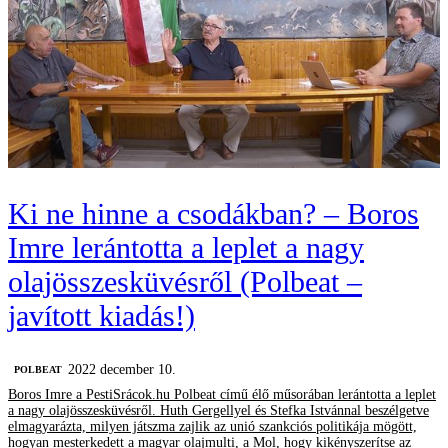
Ki ne hinne a csodákban? – Boros
Imre lerántotta a leplet a nagy
olajösszesküvésről (Polbeat –
javított kiadás!)
2022 december 10.
‎POLBEAT
Boros Imre a PestiSrácok.hu Polbeat című élő műsorában lerántotta a leplet
a nagy olajösszesküvésről. Huth Gergellyel és Stefka Istvánnal beszélgetve
elmagyarázta, milyen játszma zajlik az unió szankciós politikája mögött,
hogyan mesterkedett a magyar olajmulti, a Mol, hogy kikényszerítse az