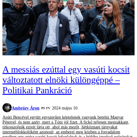
A messiás ezúttal egy vasúti kocsit
változtatott elnöki különgéppé –
Politikai Pankráció
Ambrózy Áron
2024 május 10.
PS TV
Apáti Bencével együtt egyszerűen képtelenek vagyunk betelni Magyar
Péterrel, és nem azért, mert a Tóni jól fizet. A fickó teljesen megzakkant,
titkosszolgák ezreit látja ott, ahol más mezőt, hétköznapi tárgyakat
internetblokkolóként azonosít, az emberei meg közben a forradalom
nevében egy egész vasúti kocsit lefoglalnak és a büfébe igyekvő polgárokat