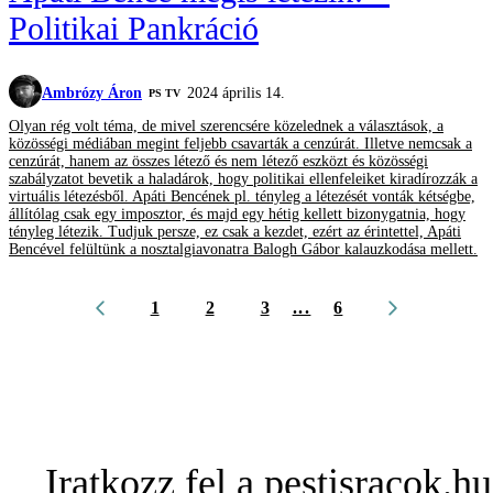
Politikai Pankráció
Ambrózy Áron
2024 április 14.
PS TV
Olyan rég volt téma, de mivel szerencsére közelednek a választások, a
közösségi médiában megint feljebb csavarták a cenzúrát. Illetve nemcsak a
cenzúrát, hanem az összes létező és nem létező eszközt és közösségi
szabályzatot bevetik a haladárok, hogy politikai ellenfeleiket kiradírozzák a
virtuális létezésből. Apáti Bencének pl. tényleg a létezését vonták kétségbe,
állítólag csak egy imposztor, és majd egy hétig kellett bizonygatnia, hogy
tényleg létezik. Tudjuk persze, ez csak a kezdet, ezért az érintettel, Apáti
Bencével felültünk a nosztalgiavonatra Balogh Gábor kalauzkodása mellett.
1
2
3
...
6
Iratkozz fel a pestisracok.hu