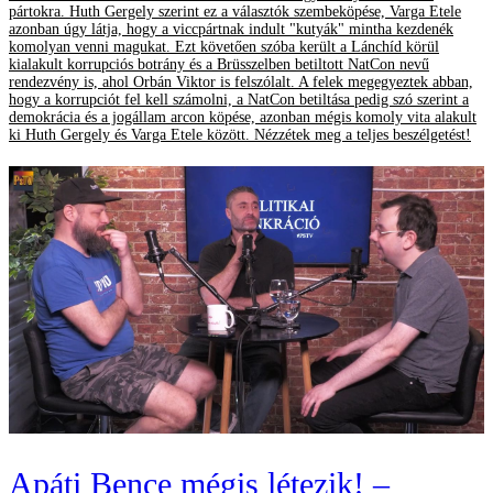
pártokra. Huth Gergely szerint ez a választók szembeköpése, Varga Etele
azonban úgy látja, hogy a viccpártnak indult "kutyák" mintha kezdenék
komolyan venni magukat. Ezt követően szóba került a Lánchíd körül
kialakult korrupciós botrány és a Brüsszelben betiltott NatCon nevű
rendezvény is, ahol Orbán Viktor is felszólalt. A felek megegyeztek abban,
hogy a korrupciót fel kell számolni, a NatCon betiltása pedig szó szerint a
demokrácia és a jogállam arcon köpése, azonban mégis komoly vita alakult
ki Huth Gergely és Varga Etele között. Nézzétek meg a teljes beszélgetést!
Apáti Bence mégis létezik! –