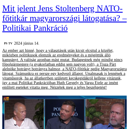
Mit jelent Jens Stoltenberg NATO-
főtitkár magyarországi látogatása? –
Politikai Pankráció
2024 június 14.
PS TV
Az ember azt hinné, hogy a választások után kicsit elcsitul a közélet,
miközben politikusok elemzik az eredményeket és a mögöttük álló
kampányt. A valóság azonban mást mutat. Budapestnek még mindig nincs
főpolgármestere (a gyakorlatban eddig sem nagyon volt), a Tisza Párt
alelnöke botrányt botrányra halmoz, a NATO-főtitkár pedig Magyarországra
látogat. Számunkra ez persze egy kedvező állapot. Unalmasak is lennének a
vitaműsorok, ha az állatkertben született kecskegidákról kellene vitázunk,
így a mai Politikai Pankrációban Huth Gergely és Varga Etele az imént
említett eseteket vitatta meg. Nézzétek meg a teljes beszélgetést!