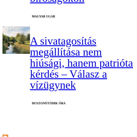
MAGYAR UGAR
A sivatagosítás
megállítása nem
hiúsági, hanem patrióta
kérdés – Válasz a
vízügynek
HUSZONÖTÖDIK ÓRA