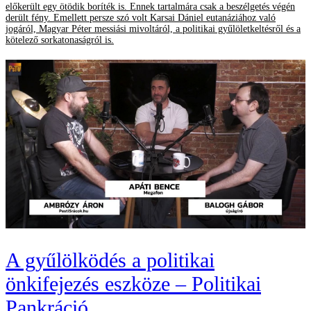
előkerült egy ötödik boríték is. Ennek tartalmára csak a beszélgetés végén
derült fény. Emellett persze szó volt Karsai Dániel eutanáziához való
jogáról, Magyar Péter messiási mivoltáról, a politikai gyűlöletkeltésről és a
kötelező sorkatonaságról is.
A gyűlölködés a politikai
önkifejezés eszköze – Politikai
Pankráció