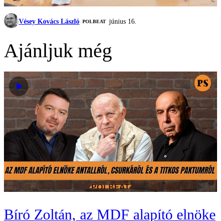
Vésey Kovács László
június 16.
‎POLBEAT
Ajánljuk még
Bíró Zoltán, az MDF alapító elnöke