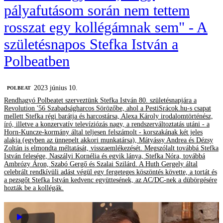
pályafutásom során nem tettem
rosszat egy kollégámnak sem" - A
születésnapos Stefka István a
Polbeatben
2023 június 10.
‎POLBEAT
Rendhagyó Polbeatet szerveztünk Stefka István 80. születésnapjára a
Revolution '56 Szabadságharcos Sörözőbe, ahol a PestiSrácok.hu-s csapat
mellett Stefka régi barátja és harcostársa, Alexa Károly irodalomtörténész,
író, illetve a konzervatív televíziózás nagy, a rendszerváltoztatás utáni - a
Horn-Kuncze-kormány által teljesen felszámolt - korszakának két jeles
alakja (egyben az ünnepelt akkori munkatársa), Mátyássy Andrea és Dézsy
Zoltán is elmondta méltatását, visszaemlékezését. Megszólalt továbbá Stefka
István felesége, Naszályi Kornélia és egyik lánya, Stefka Nóra, továbbá
Ambrózy Áron, Szabó Gergő és Szalai Szilárd. A Huth Gergely által
celebrált rendkívüli adást végül egy fergeteges köszöntés követte, a tortát és
a pezsgőt Stefka István kedvenc együttesének, az AC/DC-nek a dübörgésére
hozták be a kollégák.