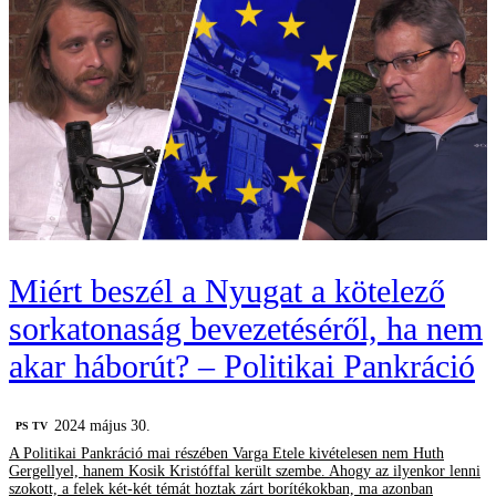
Miért beszél a Nyugat a kötelező
sorkatonaság bevezetéséről, ha nem
akar háborút? – Politikai Pankráció
2024 május 30.
PS TV
A Politikai Pankráció mai részében Varga Etele kivételesen nem Huth
Gergellyel, hanem Kosik Kristóffal került szembe. Ahogy az ilyenkor lenni
szokott, a felek két-két témát hoztak zárt borítékokban, ma azonban