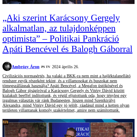
„Aki szerint Karácsony Gergely
alkalmatlan, az tulajdonképpen
optimista” – Politikai Pankráció
Apáti Bencével és Balogh Gáborral
Ambrózy Áron
2024 április 26.
PS TV
Civilizációs normasértés, ha valaki a BKK-ra nem mint a hajléktalanellátó
rendszer egyik részeként tekint, és a villamosokat és buszokat nem
tömegszállásnak használja? Apáti Bencével, a Megafon üstökösével és
Balogh Gábor újságíróval a Karácsony Gergely és Vitézy Dávid között
kialakult beeffel indítottunk, és végül eljutottunk oda, hogy tényleg egy
izgalmas választás vár ránk Budapesten, hiszen mind Szentkirályi
Alexandra, mind Vitézy Dávid egy jó jelölt, ráadásul mind a ketten olyan
területen villantanak komoly szakértelmet, amire nem számítottunk.