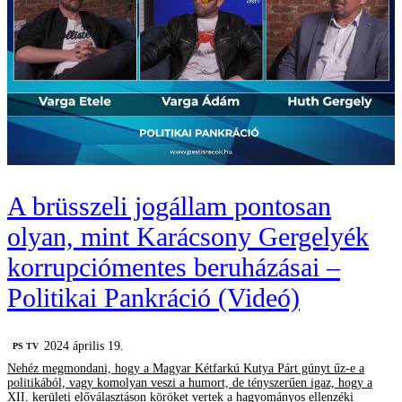
A brüsszeli jogállam pontosan
olyan, mint Karácsony Gergelyék
korrupciómentes beruházásai –
Politikai Pankráció (Videó)
2024 április 19.
PS TV
Nehéz megmondani, hogy a Magyar Kétfarkú Kutya Párt gúnyt űz-e a
politikából, vagy komolyan veszi a humort, de tényszerűen igaz, hogy a
XII. kerületi előválasztáson köröket vertek a hagyományos ellenzéki