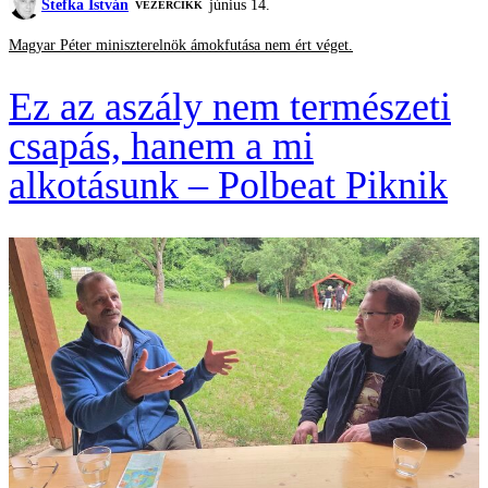
Stefka István
június 14.
VEZÉRCIKK
Magyar Péter miniszterelnök ámokfutása nem ért véget.
Ez az aszály nem természeti
csapás, hanem a mi
alkotásunk – Polbeat Piknik