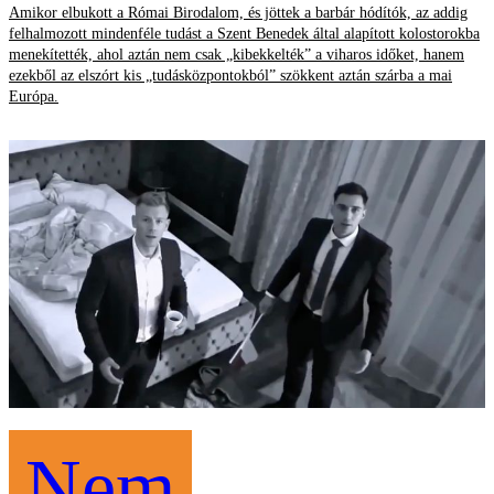
Amikor elbukott a Római Birodalom, és jöttek a barbár hódítók, az addig
felhalmozott mindenféle tudást a Szent Benedek által alapított kolostorokba
menekítették, ahol aztán nem csak „kibekkelték” a viharos időket, hanem
ezekből az elszórt kis „tudásközpontokból” szökkent aztán szárba a mai
Európa.
Nem