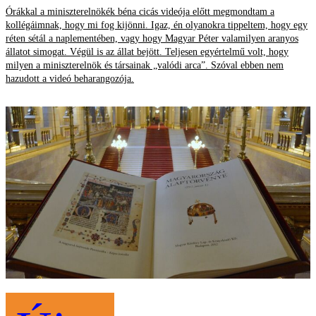
Órákkal a miniszterelnökék béna cicás videója előtt megmondtam a
kollégáimnak, hogy mi fog kijönni. Igaz, én olyanokra tippeltem, hogy egy
réten sétál a naplementében, vagy hogy Magyar Péter valamilyen aranyos
állatot simogat. Végül is az állat bejött. Teljesen egyértelmű volt, hogy
milyen a miniszterelnök és társainak „valódi arca”. Szóval ebben nem
hazudott a videó beharangozója.