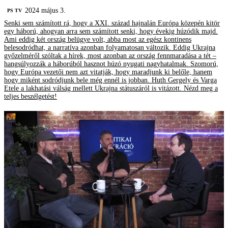
2024 május 3.
PS TV
Senki sem számított rá, hogy a XXI. század hajnalán Európa közepén kitör
egy háború, ahogyan arra sem számított senki, hogy évekig húzódik majd.
Ami eddig két ország belügye volt, abba most az egész kontinens
belesodródhat, a narratíva azonban folyamatosan változik. Eddig Ukrajna
győzelméről szóltak a hírek, most azonban az ország fennmaradása a tét –
hangsúlyozzák a háborúból hasznot húzó nyugati nagyhatalmak. Szomorú,
hogy Európa vezetői nem azt vitatják, hogy maradjunk ki belőle, hanem
hogy miként sodródjunk bele még ennél is jobban. Huth Gergely és Varga
Etele a lakhatási válság mellett Ukrajna státuszáról is vitázott. Nézd meg a
teljes beszélgetést!