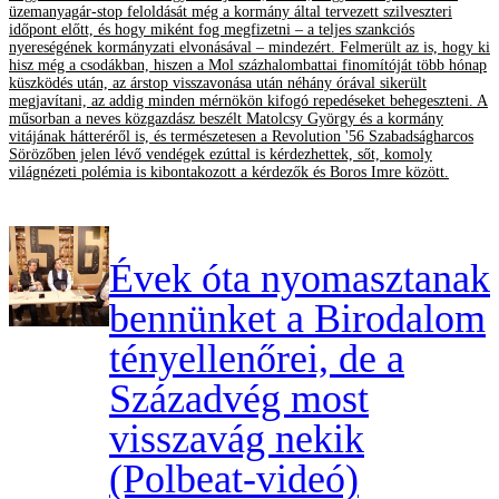
üzemanyagár-stop feloldását még a kormány által tervezett szilveszteri
időpont előtt, és hogy miként fog megfizetni – a teljes szankciós
nyereségének kormányzati elvonásával – mindezért. Felmerült az is, hogy ki
hisz még a csodákban, hiszen a Mol százhalombattai finomítóját több hónap
küszködés után, az árstop visszavonása után néhány órával sikerült
megjavítani, az addig minden mérnökön kifogó repedéseket behegeszteni. A
műsorban a neves közgazdász beszélt Matolcsy György és a kormány
vitájának hátteréről is, és természetesen a Revolution '56 Szabadságharcos
Sörözőben jelen lévő vendégek ezúttal is kérdezhettek, sőt, komoly
világnézeti polémia is kibontakozott a kérdezők és Boros Imre között.
Évek óta nyomasztanak
bennünket a Birodalom
tényellenőrei, de a
Századvég most
visszavág nekik
(Polbeat-videó)