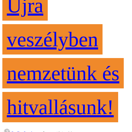
Újra
veszélyben
nemzetünk és
hitvallásunk!