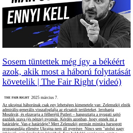
Sosem tüntettek még így a békéért
azok, akik most a háború folytatását
követelik | The Fair Right (videó)
2025 március 7.
‎THE FAIR RIGHT
Az ukrajnai háborúnak csak egy lehetséges kimenetele van: Zelenszkij elnök
admirális-generális visszafoglalja az elcsatolt területeket, lerohanja
Moszkvát, és elzavarja a félheréjű Putlert – hangoztatja a nyugati sajtó
gazdáik szava (és pénze) nyomán. Kérdés azonban, hogy ennek mi a
határideje. Van-e határideje? Mert Zelenszkij germán mintára harsogott
propagandája ellenére Ukrajna nem áll nyerésre. Nincs sem "utolsó nagy