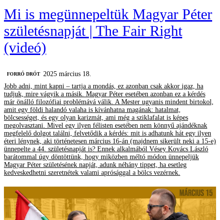
Mi is megünnepeltük Magyar Péter
születésnapját | The Fair Right
(videó)
2025 március 18.
FORRÓ DRÓT
Jobb adni, mint kapni – tartja a mondás, ez azonban csak akkor igaz, ha
tudjuk, mire vágyik a másik. Magyar Péter esetében azonban ez a kérdés
már önálló filozófiai problémává válik. A Mester ugyanis mindent birtokol,
amit egy földi halandó valaha is kívánhatna magának: hatalmat,
bölcsességet, és egy olyan karizmát, ami még a sziklafalat is képes
megolvasztani. Mivel egy ilyen félisten esetében nem könnyű ajándéknak
megfelelő dolgot találni, felvetődik a kérdés: mit is adhatunk hát egy ilyen
éteri lénynek, aki történetesen március 16-án (majdnem sikerült neki a 15-e)
ünnepelte a 44. születésnapját is? Ennek alkalmából Vésey Kovács László
barátommal úgy döntöttünk, hogy miközben méltó módon ünnepeljük
Magyar Péter születésének napját, adunk néhány tippet, ha esetleg
kedveskedhetni szeretnétek valami aprósággal a bölcs vezérnek.