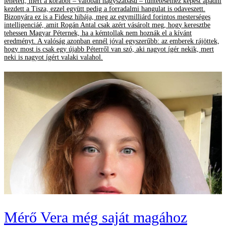
lehetett, mert a korábbi – valóban nagyszabású – tüntetéseihez képest apadni
kezdett a Tisza, ezzel együtt pedig a forradalmi hangulat is odaveszett.
Bizonyára ez is a Fidesz hibája, meg az egymilliárd forintos mesterséges
intelligenciáé, amit Rogán Antal csak azért vásárolt meg, hogy keresztbe
tehessen Magyar Péternek, ha a kémtollak nem hoznák el a kívánt
eredményt. A valóság azonban ennél jóval egyszerűbb: az emberek rájöttek,
hogy most is csak egy újabb Péterről van szó, aki nagyot ígér nekik, mert
neki is nagyot ígért valaki valahol.
Mérő Vera még saját magához