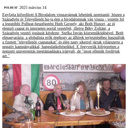
2025 március 14.
‎POLBEAT
Egyfajta kifordított A Birodalom visszavágnak lehetünk szemtanúi, hiszen a
Századvég új Tényellenőr.hu-ja épp a birodalomnak vág vissza - vezette fel
a legutóbbi Polbeat-beszélgetést Huth Gergely, aki Both Hunort, az új
elemző csapat és internetes portál vezetőjét, illetve Béky Zoltánt, a
Századvég vezető jogászát kérdezte, Stefka István közreműködésével. Both
elmagyarázta: a globalista erők épphogy az álhírek terjesztéséhez használják
a fizetett "tényellenőr csapataikat" és elég nagy sikerrel jártak világszerte a
negatív kampányaikkal, hangulatkeltéseikkel. E fegyverük kifejezetten a
nemzeti szuverenitás megtámadására irányult, de "most ellenük fordítjuk
azt."