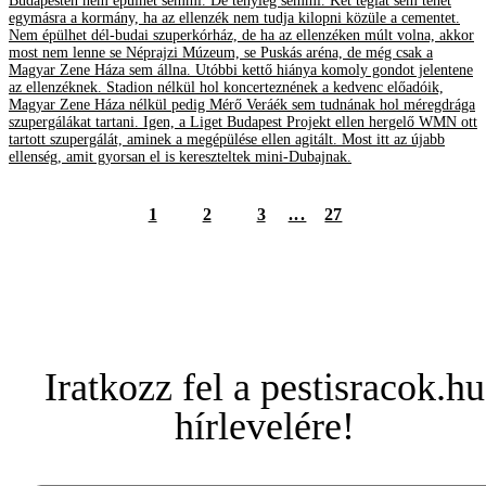
Budapesten nem épülhet semmi. De tényleg semmi. Két téglát sem tehet
egymásra a kormány, ha az ellenzék nem tudja kilopni közüle a cementet.
Nem épülhet dél-budai szuperkórház, de ha az ellenzéken múlt volna, akkor
most nem lenne se Néprajzi Múzeum, se Puskás aréna, de még csak a
Magyar Zene Háza sem állna. Utóbbi kettő hiánya komoly gondot jelentene
az ellenzéknek. Stadion nélkül hol koncerteznének a kedvenc előadóik,
Magyar Zene Háza nélkül pedig Mérő Veráék sem tudnának hol méregdrága
szupergálákat tartani. Igen, a Liget Budapest Projekt ellen hergelő WMN ott
tartott szupergálát, aminek a megépülése ellen agitált. Most itt az újabb
ellenség, amit gyorsan el is kereszteltek mini-Dubajnak.
1
2
3
...
27
Iratkozz fel a pestisracok.hu
hírlevelére!