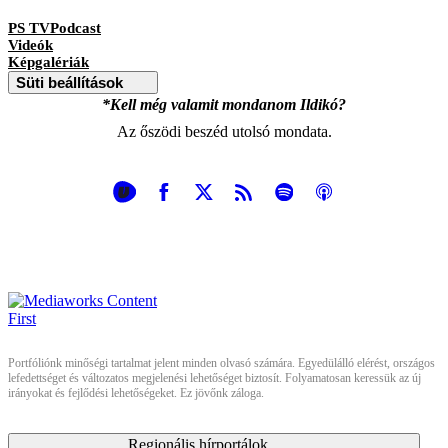
PS TVPodcast
Videók
Képgalériák
Süti beállítások
*Kell még valamit mondanom Ildikó?
Az őszödi beszéd utolsó mondata.
Portfóliónk minőségi tartalmat jelent minden olvasó számára. Egyedülálló elérést, országos
lefedettséget és változatos megjelenési lehetőséget biztosít. Folyamatosan keressük az új
irányokat és fejlődési lehetőségeket. Ez jövőnk záloga.
Regionális hírportálok