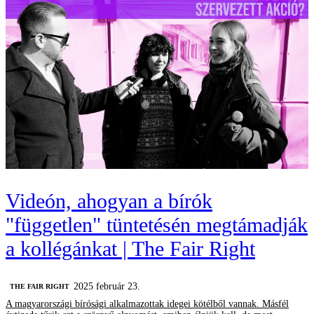
Videón, ahogyan a bírók
"független" tüntetésén megtámadják
a kollégánkat | The Fair Right
2025 február 23.
‎THE FAIR RIGHT
A magyarországi bírósági alkalmazottak idegei kötélből vannak. Másfél