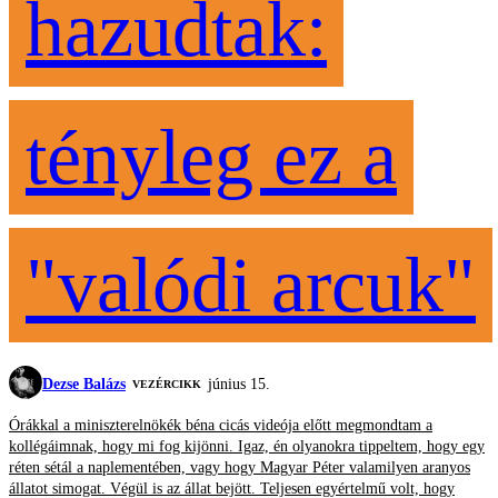
hazudtak:
tényleg ez a
"valódi arcuk"
Dezse Balázs
június 15.
VEZÉRCIKK
Órákkal a miniszterelnökék béna cicás videója előtt megmondtam a
kollégáimnak, hogy mi fog kijönni. Igaz, én olyanokra tippeltem, hogy egy
réten sétál a naplementében, vagy hogy Magyar Péter valamilyen aranyos
állatot simogat. Végül is az állat bejött. Teljesen egyértelmű volt, hogy