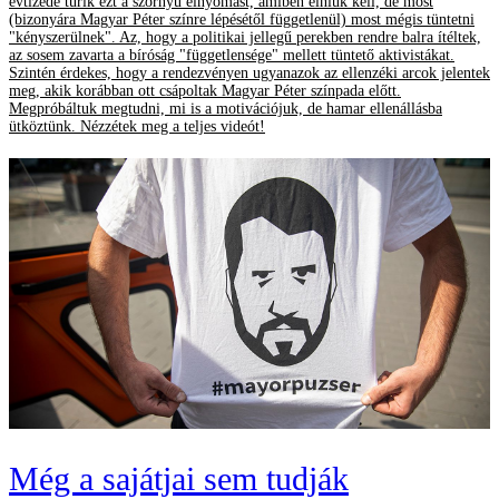
évtizede tűrik ezt a szörnyű elnyomást, amiben élniük kell, de most
(bizonyára Magyar Péter színre lépésétől függetlenül) most mégis tüntetni
"kényszerülnek". Az, hogy a politikai jellegű perekben rendre balra ítéltek,
az sosem zavarta a bíróság "függetlensége" mellett tüntető aktivistákat.
Szintén érdekes, hogy a rendezvényen ugyanazok az ellenzéki arcok jelentek
meg, akik korábban ott csápoltak Magyar Péter színpada előtt.
Megpróbáltuk megtudni, mi is a motivációjuk, de hamar ellenállásba
ütköztünk. Nézzétek meg a teljes videót!
Még a sajátjai sem tudják