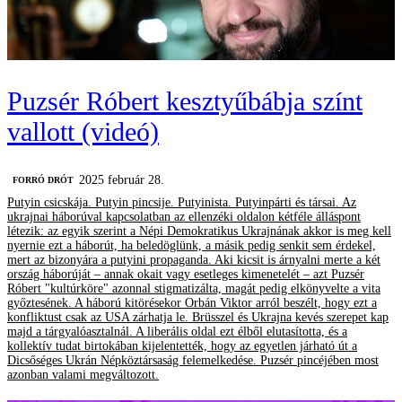
Puzsér Róbert kesztyűbábja színt
vallott (videó)
2025 február 28.
FORRÓ DRÓT
Putyin csicskája. Putyin pincsije. Putyinista. Putyinpárti és társai. Az
ukrajnai háborúval kapcsolatban az ellenzéki oldalon kétféle álláspont
létezik: az egyik szerint a Népi Demokratikus Ukrajnának akkor is meg kell
nyernie ezt a háborút, ha beledöglünk, a másik pedig senkit sem érdekel,
mert az bizonyára a putyini propaganda. Aki kicsit is árnyalni merte a két
ország háborúját – annak okait vagy esetleges kimenetelét – azt Puzsér
Róbert "kultúrköre" azonnal stigmatizálta, magát pedig elkönyvelte a vita
győztesének. A háború kitörésekor Orbán Viktor arról beszélt, hogy ezt a
konfliktust csak az USA zárhatja le. Brüsszel és Ukrajna kevés szerepet kap
majd a tárgyalóasztalnál. A liberális oldal ezt élből elutasította, és a
kollektív tudat birtokában kijelentették, hogy az egyetlen járható út a
Dicsőséges Ukrán Népköztársaság felemelkedése. Puzsér pincéjében most
azonban valami megváltozott.