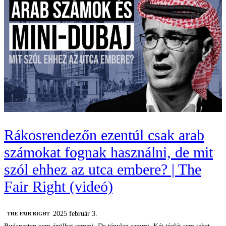
Rákosrendezőn ezentúl csak arab
számokat fognak használni, de mit
szól ehhez az utca embere? | The
Fair Right (videó)
2025 február 3.
‎THE FAIR RIGHT