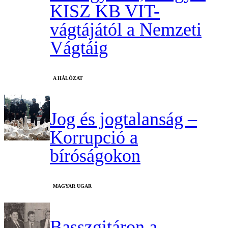
KISZ KB VIT-
vágtájától a Nemzeti
Vágtáig
A HÁLÓZAT
Jog és jogtalanság –
Korrupció a
bíróságokon
MAGYAR UGAR
Basszgitáron a