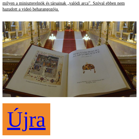
milyen a miniszterelnök és társainak „valódi arca”. Szóval ebben nem
hazudott a videó beharangozója.
Újra