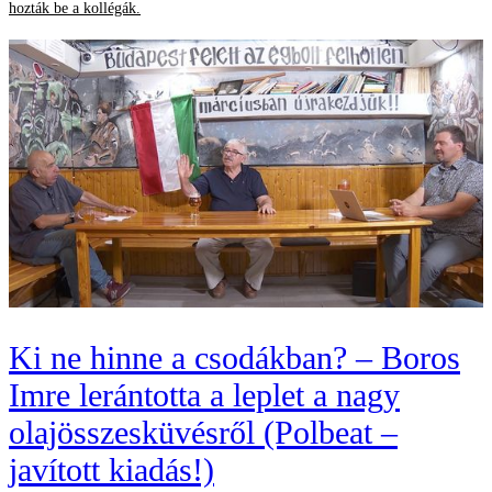
hozták be a kollégák.
Ki ne hinne a csodákban? – Boros
Imre lerántotta a leplet a nagy
olajösszesküvésről (Polbeat –
javított kiadás!)