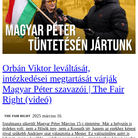
Orbán Viktor leváltását,
intézkedései megtartását várják
Magyar Péter szavazói | The Fair
Right (videó)
2025 március 16.
‎THE FAIR RIGHT
Izgalmasra sikerült Magyar Péter Március 15-i tüntetése. Már a helyszín is
érdekes volt: nem a Hősök tere, nem a Kossuth tér, hanem az ezekhez képest
jóval szűkebb Andrássy utat választotta a Mester. Ez valószínűleg azért is