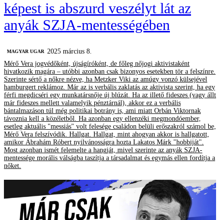
képest is abszurd veszélyt lát az
anyák SZJA-mentességében
2025 március 8.
MAGYAR UGAR
Mérő Vera jogvédőként, újságíróként, de főleg nőjogi aktivistaként
hivatkozik magára – utóbbi azonban csak bizonyos esetekben tör a felszínre.
Szerinte sértő a nőkre nézve, ha Metzker Viki az amúgy vonzó külsejével
hamburgert reklámoz. Már az is verbális zaklatás az aktivista szerint, ha egy
férfi megdicséri egy munkatársnője új blúzát. Ha az illető fideszes (vagy állt
már fideszes mellett valamelyik pénztárnál), akkor ez a verbális
bántalmazáson túl még politikai botrány is, ami miatt Orbán Viktornak
távoznia kell a közéletből. Ha azonban egy ellenzéki megmondóember,
esetleg aktuális "messiás" volt felesége családon belüli erőszakról számol be,
Mérő Vera felszívódik. Hallgat. Hallgat, mint ahogyan akkor is hallgatott,
amikor Ábrahám Róbert nyilvánosságra hozta Lakatos Márk "hobbiját".
Most azonban ismét felemelte a hangját, mivel szerinte az anyák SZJA-
mentessége morális válságba taszítja a társadalmat és egymás ellen fordítja a
nőket.