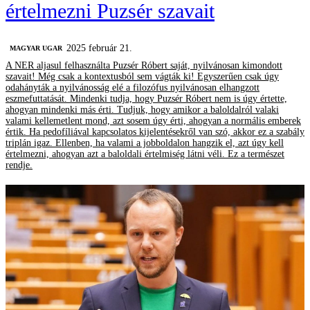
értelmezni Puzsér szavait
2025 február 21.
MAGYAR UGAR
A NER aljasul felhasználta Puzsér Róbert saját, nyilvánosan kimondott
szavait! Még csak a kontextusból sem vágták ki! Egyszerűen csak úgy
odahányták a nyilvánosság elé a filozófus nyilvánosan elhangzott
eszmefuttatását. Mindenki tudja, hogy Puzsér Róbert nem is úgy értette,
ahogyan mindenki más érti. Tudjuk, hogy amikor a baloldalról valaki
valami kellemetlent mond, azt sosem úgy érti, ahogyan a normális emberek
értik. Ha pedofíliával kapcsolatos kijelentésekről van szó, akkor ez a szabály
triplán igaz. Ellenben, ha valami a jobboldalon hangzik el, azt úgy kell
értelmezni, ahogyan azt a baloldali értelmiség látni véli. Ez a természet
rendje.