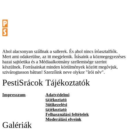
Ahol alacsonyan szállnak a sallerek. És ahol nincs íróasztalfiók.
Mert ami odakerülne, az itt megjelenik. Írásaink a közmegegyezéses
hazai sajtóetika és a Médiaalkotmány szellemisége szerint
készülnek. Forrásainkat minden körülmények között megóvjuk,
szivárogtasson bátran! Szerzőink neve olykor "írói név".
PestiSrácok
Tájékoztatók
Impresszum
Adatvédelmi
tájékoztató
Sütikezelési
tájékoztató
Felhasználási feltételek
Moderálási elveink
Galériák