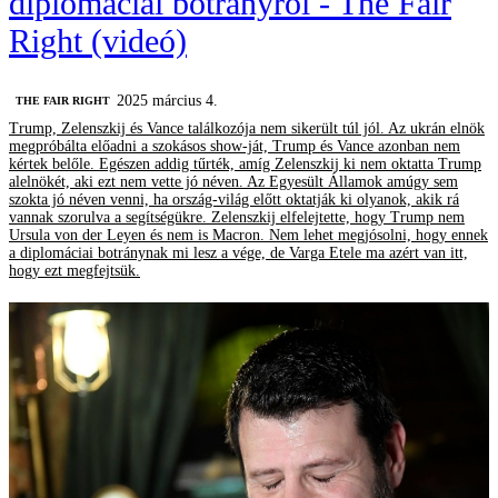
diplomáciai botrányról - The Fair
Right (videó)
2025 március 4.
‎THE FAIR RIGHT
Trump, Zelenszkij és Vance találkozója nem sikerült túl jól. Az ukrán elnök
megpróbálta előadni a szokásos show-ját, Trump és Vance azonban nem
kértek belőle. Egészen addig tűrték, amíg Zelenszkij ki nem oktatta Trump
alelnökét, aki ezt nem vette jó néven. Az Egyesült Államok amúgy sem
szokta jó néven venni, ha ország-világ előtt oktatják ki olyanok, akik rá
vannak szorulva a segítségükre. Zelenszkij elfelejtette, hogy Trump nem
Ursula von der Leyen és nem is Macron. Nem lehet megjósolni, hogy ennek
a diplomáciai botránynak mi lesz a vége, de Varga Etele ma azért van itt,
hogy ezt megfejtsük.