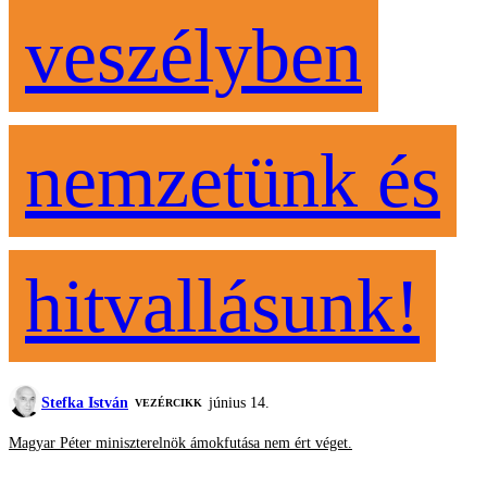
veszélyben
nemzetünk és
hitvallásunk!
Stefka István
június 14.
VEZÉRCIKK
Magyar Péter miniszterelnök ámokfutása nem ért véget.