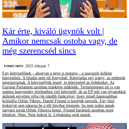
Kár érte, kiváló ügynök volt |
Amikor nemcsak ostoba vagy, de
még szerencséd sincs
2025 február 7.
FORRÓ DRÓT
Egy képviselőnek – ahogyan a neve is mutatja – a szavazóit kellene
képviselnie. A feladat nem túl bonyolult. Képviselsz egy irányt, az emberek
megszavaznak. A képviselőjük leszel, és képviseled az érdekeiket. Az
Európai Parlament azonban másképp működik. Természetesen ott is van
számos hagyomány értelemben vett képviselő, de az EP tele van olyanokkal,
akiknek egyetlen célja (de inkább funkciója), hogy minél hangosabban
kritizálja Orbán Viktort. Daniel Freund is közéjük tartozik. Egy fázó
kiskutyát sem takarna be a téli hóvihar közepén, ha nem tudná annak
sanyarú sorsát Orbán Viktorra kenni. Freund barátunk azonban most
lebukott. Nem. Nem bukott le. Lebuktatta saját magát.