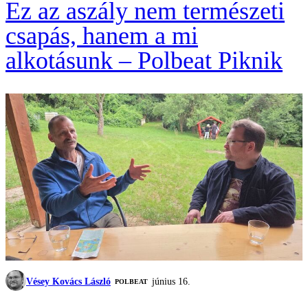
Ez az aszály nem természeti
csapás, hanem a mi
alkotásunk – Polbeat Piknik
Vésey Kovács László
június 16.
‎POLBEAT