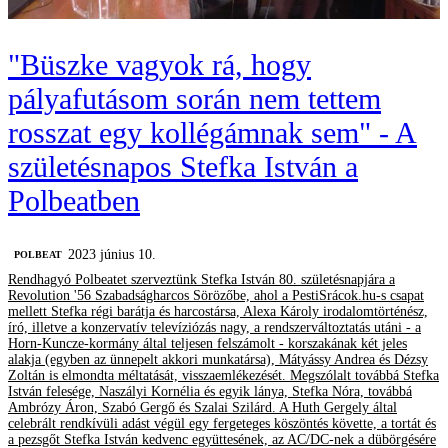
"Büszke vagyok rá, hogy
pályafutásom során nem tettem
rosszat egy kollégámnak sem" - A
születésnapos Stefka István a
Polbeatben
2023 június 10.
‎POLBEAT
Rendhagyó Polbeatet szerveztünk Stefka István 80. születésnapjára a
Revolution '56 Szabadságharcos Sörözőbe, ahol a PestiSrácok.hu-s csapat
mellett Stefka régi barátja és harcostársa, Alexa Károly irodalomtörténész,
író, illetve a konzervatív televíziózás nagy, a rendszerváltoztatás utáni - a
Horn-Kuncze-kormány által teljesen felszámolt - korszakának két jeles
alakja (egyben az ünnepelt akkori munkatársa), Mátyássy Andrea és Dézsy
Zoltán is elmondta méltatását, visszaemlékezését. Megszólalt továbbá Stefka
István felesége, Naszályi Kornélia és egyik lánya, Stefka Nóra, továbbá
Ambrózy Áron, Szabó Gergő és Szalai Szilárd. A Huth Gergely által
celebrált rendkívüli adást végül egy fergeteges köszöntés követte, a tortát és
a pezsgőt Stefka István kedvenc együttesének, az AC/DC-nek a dübörgésére