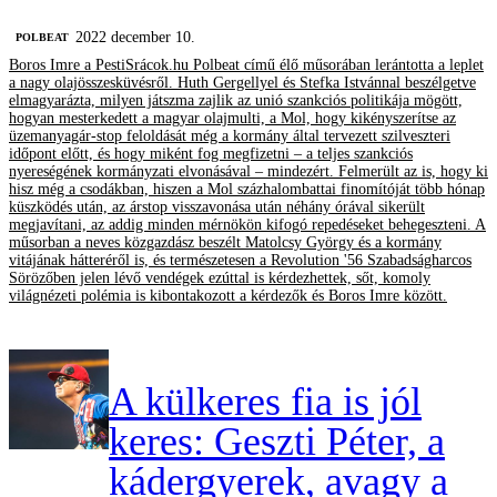
2022 december 10.
‎POLBEAT
Boros Imre a PestiSrácok.hu Polbeat című élő műsorában lerántotta a leplet
a nagy olajösszesküvésről. Huth Gergellyel és Stefka Istvánnal beszélgetve
elmagyarázta, milyen játszma zajlik az unió szankciós politikája mögött,
hogyan mesterkedett a magyar olajmulti, a Mol, hogy kikényszerítse az
üzemanyagár-stop feloldását még a kormány által tervezett szilveszteri
időpont előtt, és hogy miként fog megfizetni – a teljes szankciós
nyereségének kormányzati elvonásával – mindezért. Felmerült az is, hogy ki
hisz még a csodákban, hiszen a Mol százhalombattai finomítóját több hónap
küszködés után, az árstop visszavonása után néhány órával sikerült
megjavítani, az addig minden mérnökön kifogó repedéseket behegeszteni. A
műsorban a neves közgazdász beszélt Matolcsy György és a kormány
vitájának hátteréről is, és természetesen a Revolution '56 Szabadságharcos
Sörözőben jelen lévő vendégek ezúttal is kérdezhettek, sőt, komoly
világnézeti polémia is kibontakozott a kérdezők és Boros Imre között.
A külkeres fia is jól
keres: Geszti Péter, a
kádergyerek, avagy a