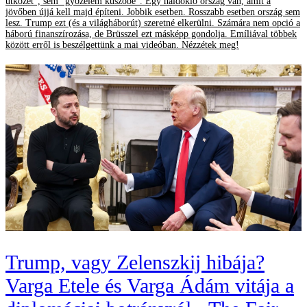
ütközet", sem "győzelem küszöbe". Egy haldokló ország van, amit a
jövőben újjá kell majd építeni. Jobbik esetben. Rosszabb esetben ország sem
lesz. Trump ezt (és a világháborút) szeretné elkerülni. Számára nem opció a
háború finanszírozása, de Brüsszel ezt másképp gondolja. Emíliával többek
között erről is beszélgettünk a mai videóban. Nézzétek meg!
Trump, vagy Zelenszkij hibája?
Varga Etele és Varga Ádám vitája a