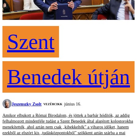
Szent
Benedek útján
Jeszenszky Zsolt
június 16.
VEZÉRCIKK
Amikor elbukott a Római Birodalom, és jöttek a barbár hódítók, az addig
felhalmozott mindenféle tudást a Szent Benedek által alapított kolostorokba
menekítették, ahol aztán nem csak „kibekkelték” a viharos időket, hanem
ezekből az elszórt kis „tudásközpontokból” szökkent aztán szárba a mai