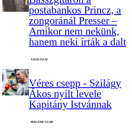
postabankos Princz, a
zongoránál Presser –
Amikor nem nekünk,
hanem neki írták a dalt
A HÁLÓZAT
Véres csepp - Szilágy
Ákos nyílt levele
Kapitány Istvánnak
MAGYAR UGAR