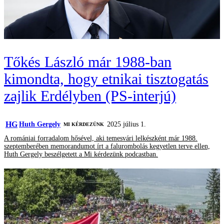
Tőkés László már 1988-ban
kimondta, hogy etnikai tisztogatás
zajlik Erdélyben (PS-interjú)
HG
Huth Gergely
2025 július 1.
MI KÉRDEZÜNK
A romániai forradalom hősével, aki temesvári lelkészként már 1988.
szeptemberében memorandumot írt a falurombolás kegyetlen terve ellen,
Huth Gergely beszélgetett a Mi kérdezünk podcastban.