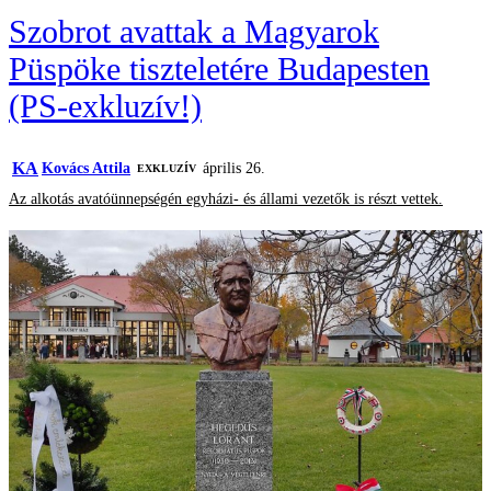
Szobrot avattak a Magyarok
Püspöke tiszteletére Budapesten
(PS-exkluzív!)
KA
Kovács Attila
április 26.
EXKLUZÍV
Az alkotás avatóünnepségén egyházi- és állami vezetők is részt vettek.