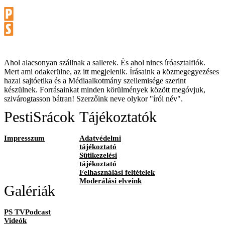
Ahol alacsonyan szállnak a sallerek. És ahol nincs íróasztalfiók.
Mert ami odakerülne, az itt megjelenik. Írásaink a közmegegyezéses
hazai sajtóetika és a Médiaalkotmány szellemisége szerint
készülnek. Forrásainkat minden körülmények között megóvjuk,
szivárogtasson bátran! Szerzőink neve olykor "írói név".
PestiSrácok
Tájékoztatók
Impresszum
Adatvédelmi
tájékoztató
Sütikezelési
tájékoztató
Felhasználási feltételek
Moderálási elveink
Galériák
PS TVPodcast
Videók