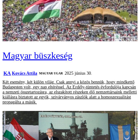
Magyar büszkeség
KA
Kovács Attila
2025 június 30.
MAGYAR UGAR
Két esemény, két külön világ. Csak annyi a közös bennük, hogy mindkettő
Budapesten volt, egy nap eltéréssel. Az Erdély-tüntetés évfordulója kapcsán
a nemzeti összetartozásra, az elszakított részeken élő nemzettársaink melletti
kiállásra biztatott az egyik, szivárványos zászlók alatt a homoszexualitást
propagálta a másik.