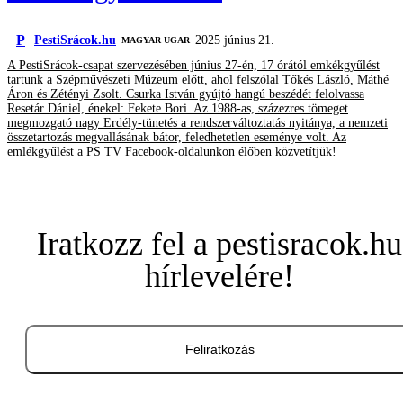
P
PestiSrácok.hu
2025 június 21.
MAGYAR UGAR
A PestiSrácok-csapat szervezésében június 27-én, 17 órától emkékgyűlést
tartunk a Szépművészeti Múzeum előtt, ahol felszólal Tőkés László, Máthé
Áron és Zétényi Zsolt. Csurka István gyújtó hangú beszédét felolvassa
Resetár Dániel, énekel: Fekete Bori. Az 1988-as, százezres tömeget
megmozgató nagy Erdély-tünetés a rendszerváltoztatás nyitánya, a nemzeti
összetartozás megvallásának bátor, feledhetetlen eseménye volt. Az
emlékgyűlést a PS TV Facebook-oldalunkon élőben közvetítjük!
Iratkozz fel a pestisracok.hu
hírlevelére!
Feliratkozás