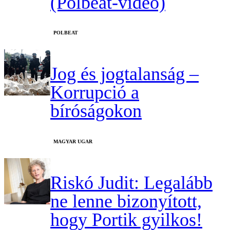
(Polbeat-videó)
‎POLBEAT
Jog és jogtalanság –
Korrupció a
bíróságokon
MAGYAR UGAR
Riskó Judit: Legalább
ne lenne bizonyított,
hogy Portik gyilkos!