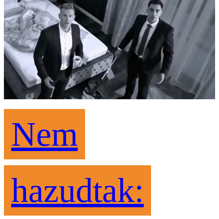
Nem
hazudtak: