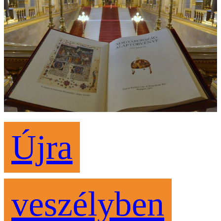
Újra
veszélyben