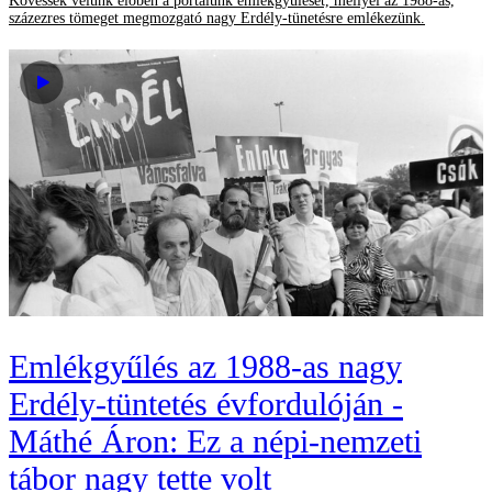
Kövessék velünk élőben a portálunk emlékgyűlését, mellyel az 1988-as,
százezres tömeget megmozgató nagy Erdély-tünetésre emlékezünk.
Emlékgyűlés az 1988-as nagy
Erdély-tüntetés évfordulóján -
Máthé Áron: Ez a népi-nemzeti
tábor nagy tette volt