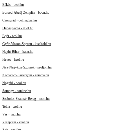
Békés - beol.hu
Borsod-Abaúj-Zemplén - boon.hu
Csongrád - delmagyar.hu
Dunaújváros - duol.hu
Fejér - feol.hu
Győr-Moson-Sopron - kisalfold.hu
Hajdú-Bihar - haon.hu
Heves - heol.hu
Jász-Nagykun-Szolnok - szoljon.hu
Komárom-Esztergom - kemma.hu
Nógrád - nool.hu
Somogy - sonline.hu
Szabolcs-Szatmár-Bereg - szon.hu
Tolna - teol.hu
Vas - vaol.hu
Veszprém - veol.hu
Zala - zaol.hu