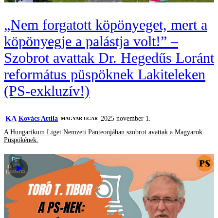
„Nem forgatott köpönyeget, mert a
köpönyegje a palástja volt!” –
Szobrot avattak Dr. Hegedűs Loránt
református püspöknek Lakiteleken
(PS-exkluzív!)
KA
Kovács Attila
2025 november 1.
MAGYAR UGAR
A Hungarikum Liget Nemzeti Panteonjában szobrot avattak a Magyarok
Püspökének.