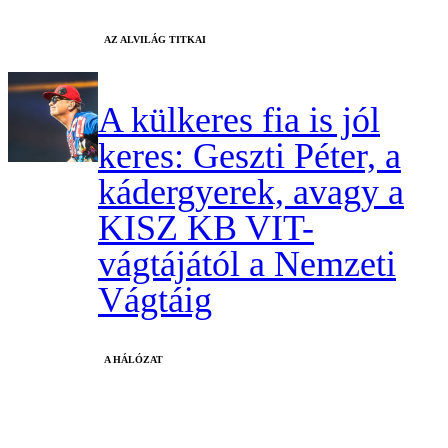
AZ ALVILÁG TITKAI
A külkeres fia is jól
keres: Geszti Péter, a
kádergyerek, avagy a
KISZ KB VIT-
vágtájától a Nemzeti
Vágtáig
A HÁLÓZAT