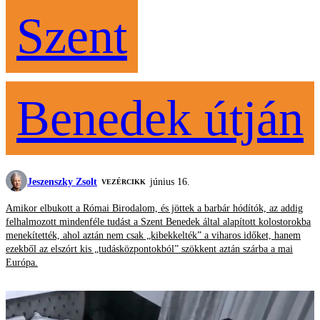
Szent
Benedek útján
Jeszenszky Zsolt
június 16.
VEZÉRCIKK
Amikor elbukott a Római Birodalom, és jöttek a barbár hódítók, az addig
felhalmozott mindenféle tudást a Szent Benedek által alapított kolostorokba
menekítették, ahol aztán nem csak „kibekkelték” a viharos időket, hanem
ezekből az elszórt kis „tudásközpontokból” szökkent aztán szárba a mai
Európa.