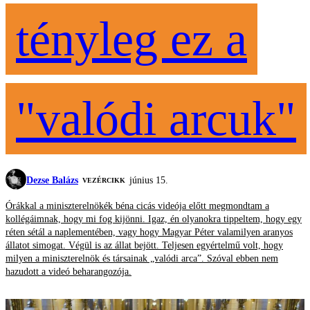
tényleg ez a
"valódi arcuk"
Dezse Balázs
június 15.
VEZÉRCIKK
Órákkal a miniszterelnökék béna cicás videója előtt megmondtam a
kollégáimnak, hogy mi fog kijönni. Igaz, én olyanokra tippeltem, hogy egy
réten sétál a naplementében, vagy hogy Magyar Péter valamilyen aranyos
állatot simogat. Végül is az állat bejött. Teljesen egyértelmű volt, hogy
milyen a miniszterelnök és társainak „valódi arca”. Szóval ebben nem
hazudott a videó beharangozója.