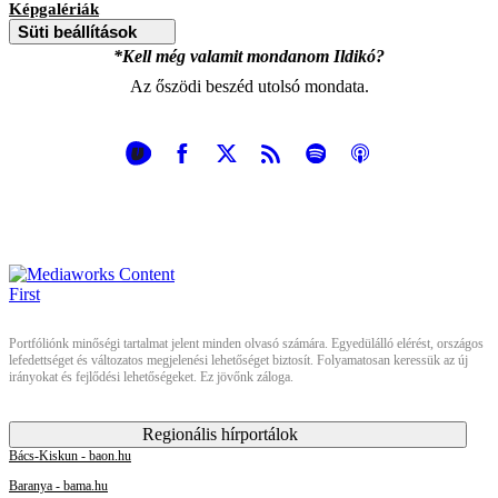
Képgalériák
Süti beállítások
*Kell még valamit mondanom Ildikó?
Az őszödi beszéd utolsó mondata.
Portfóliónk minőségi tartalmat jelent minden olvasó számára. Egyedülálló elérést, országos
lefedettséget és változatos megjelenési lehetőséget biztosít. Folyamatosan keressük az új
irányokat és fejlődési lehetőségeket. Ez jövőnk záloga.
Regionális hírportálok
Bács-Kiskun - baon.hu
Baranya - bama.hu