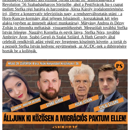
Revolution '56 Szabadságharcos Sörözőbe, ahol a PestiSrácok.hu-s csapat
mellett Stefka régi barátja és harcostársa, Alexa Károly irodalomtörténész,
író, illetve a konzervatív televíziózás nagy, a rendszerváltoztatás utáni - a
Horn-Kuncze-kormány által teljesen felszámolt - korszakának két jeles
alakja (egyben az ünnepelt akkori munkatársa), Mátyássy Andrea és Dézsy
Zoltán is elmondta méltatását, visszaemlékezését. Megszólalt továbbá Stefka
István felesége, Naszályi Kornélia és egyik lánya, Stefka Nóra, továbbá
Ambrózy Áron, Szabó Gergő és Szalai Szilárd. A Huth Gergely által
celebrált rendkívüli adást végül egy fergeteges köszöntés követte, a tortát és
a pezsgőt Stefka István kedvenc együttesének, az AC/DC-nek a dübörgésére
hozták be a kollégák.