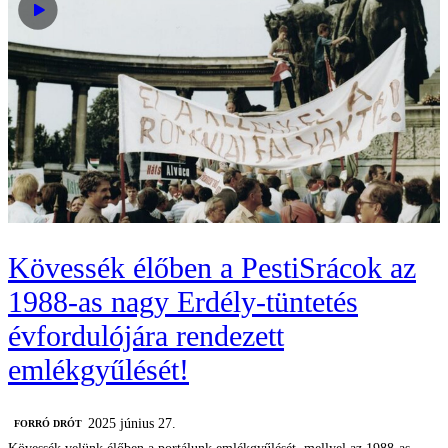
Kövessék élőben a PestiSrácok az
1988-as nagy Erdély-tüntetés
évfordulójára rendezett
emlékgyűlését!
2025 június 27.
FORRÓ DRÓT