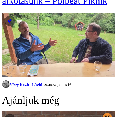
alkotásunk – Polbeat Piknik
Vésey Kovács László
június 16.
‎POLBEAT
Ajánljuk még