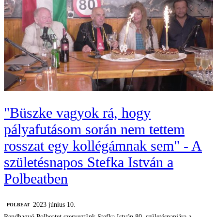
"Büszke vagyok rá, hogy
pályafutásom során nem tettem
rosszat egy kollégámnak sem" - A
születésnapos Stefka István a
Polbeatben
2023 június 10.
‎POLBEAT
Rendhagyó Polbeatet szerveztünk Stefka István 80. születésnapjára a