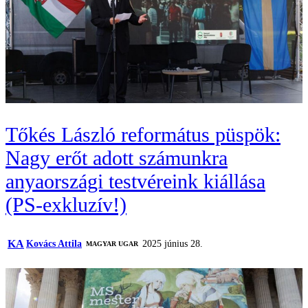
Tőkés László református püspök:
Nagy erőt adott számunkra
anyaországi testvéreink kiállása
(PS-exkluzív!)
KA
Kovács Attila
2025 június 28.
MAGYAR UGAR