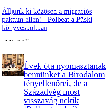
Álljunk ki közösen a migrációs
paktum ellen! - Polbeat a Püski
könyvesboltban
május 27.
‎POLBEAT
Évek óta nyomasztanak
bennünket a Birodalom
tényellenőrei, de a
Századvég most
visszavág nekik