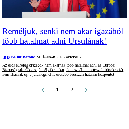
Reméljük, senki nem akar igazából
több hatalmat adni Ursulának!
BB
Bálint Botond
2025 október 2.
VILÁGUGAR
Az erős európai országok nem akarnak több hatalmat adni az Európai
Bizottságnak. Ők a saját céljaikra akarják használni a brüsszeli bürokráciát,
nem akarnak új, a jelenleginél is erősebb brüsszeli hatalmi központot.
1
2