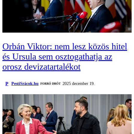
Orbán Viktor: nem lesz közös hitel
és Ursula sem osztogathatja az
orosz devizatartalékot
P
PestiSrácok.hu
2025 december 19.
FORRÓ DRÓT