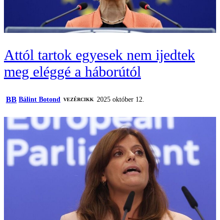
Attól tartok egyesek nem ijedtek
meg eléggé a háborútól
BB
Bálint Botond
2025 október 12.
VEZÉRCIKK