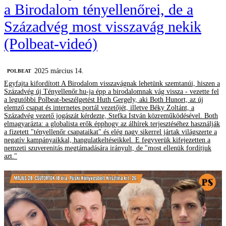
a Birodalom tényellenőrei, de a
Századvég most visszavág nekik
(Polbeat-videó)
2025 március 14.
‎POLBEAT
Egyfajta kifordított A Birodalom visszavágnak lehetünk szemtanúi, hiszen a
Századvég új Tényellenőr.hu-ja épp a birodalomnak vág vissza - vezette fel
a legutóbbi Polbeat-beszélgetést Huth Gergely, aki Both Hunort, az új
elemző csapat és internetes portál vezetőjét, illetve Béky Zoltánt, a
Századvég vezető jogászát kérdezte, Stefka István közreműködésével. Both
elmagyarázta: a globalista erők épphogy az álhírek terjesztéséhez használják
a fizetett "tényellenőr csapataikat" és elég nagy sikerrel jártak világszerte a
negatív kampányaikkal, hangulatkeltéseikkel. E fegyverük kifejezetten a
nemzeti szuverenitás megtámadására irányult, de "most ellenük fordítjuk
azt."