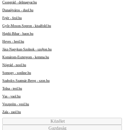
Csongrád - delmagyar.hu
Dunaújváros - duol.hu
Fejér - feol.hu
Győr-Moson-Sopron - kisalfold.hu
Hajdú-Bihar - haon.hu
Heves - heol.hu
Jász-Nagykun-Szolnok - szoljon.hu
Komárom-Esztergom - kemma.hu
Nógrád - nool.hu
Somogy - sonline.hu
Szabolcs-Szatmár-Bereg - szon.hu
Tolna - teol.hu
Vas - vaol.hu
Veszprém - veol.hu
Zala - zaol.hu
Közélet
Gazdaság