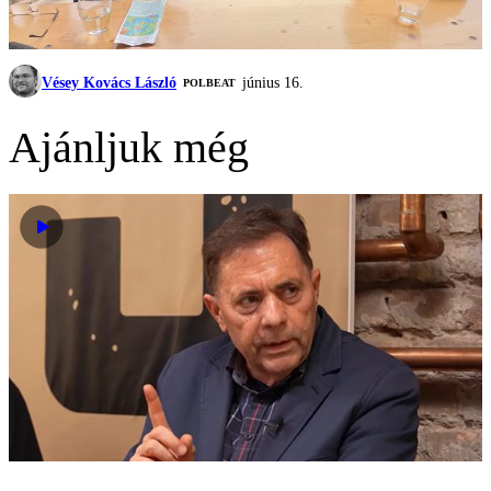
Vésey Kovács László
június 16.
‎POLBEAT
Ajánljuk még