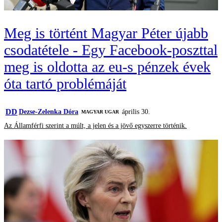
Meg is történt Magyar Péter újabb
csodatétele - Egy Facebook-poszttal
meg is oldotta az eu-s pénzek évek
óta tartó problémáját
DD
Dezse-Zelenka Dóra
április 30.
MAGYAR UGAR
Az Államférfi szerint a múlt, a jelen és a jövő egyszerre történik.