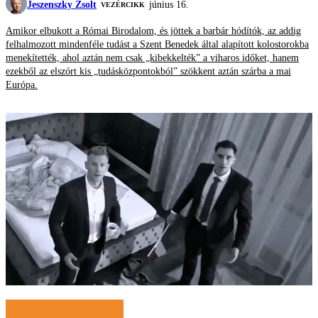
Jeszenszky Zsolt
június 16.
VEZÉRCIKK
Amikor elbukott a Római Birodalom, és jöttek a barbár hódítók, az addig
felhalmozott mindenféle tudást a Szent Benedek által alapított kolostorokba
menekítették, ahol aztán nem csak „kibekkelték” a viharos időket, hanem
ezekből az elszórt kis „tudásközpontokból” szökkent aztán szárba a mai
Európa.