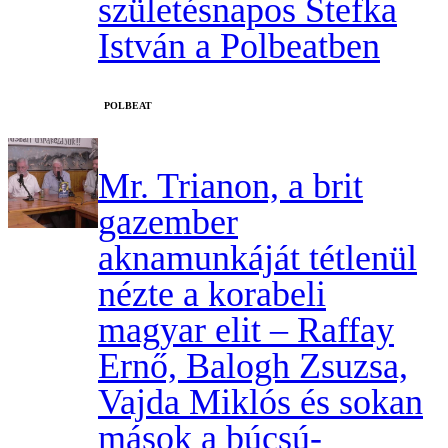
születésnapos Stefka
István a Polbeatben
‎POLBEAT
Mr. Trianon, a brit
gazember
aknamunkáját tétlenül
nézte a korabeli
magyar elit – Raffay
Ernő, Balogh Zsuzsa,
Vajda Miklós és sokan
mások a búcsú-