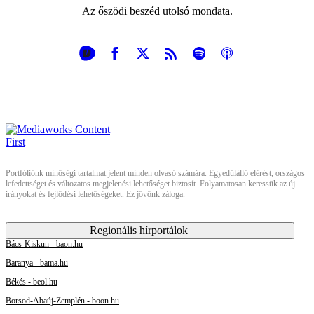
Az őszödi beszéd utolsó mondata.
Portfóliónk minőségi tartalmat jelent minden olvasó számára. Egyedülálló elérést, országos
lefedettséget és változatos megjelenési lehetőséget biztosít. Folyamatosan keressük az új
irányokat és fejlődési lehetőségeket. Ez jövőnk záloga.
Regionális hírportálok
Bács-Kiskun - baon.hu
Baranya - bama.hu
Békés - beol.hu
Borsod-Abaúj-Zemplén - boon.hu