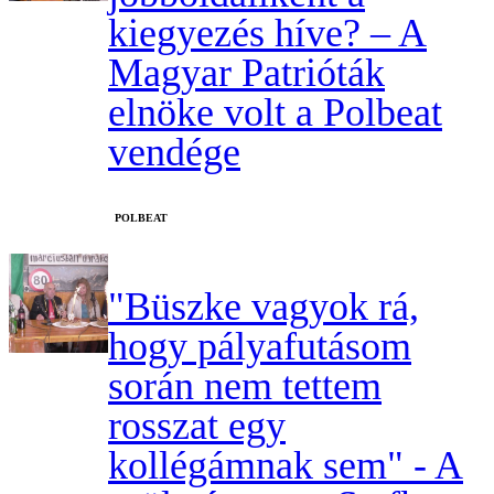
kiegyezés híve? – A
Magyar Patrióták
elnöke volt a Polbeat
vendége
‎POLBEAT
"Büszke vagyok rá,
hogy pályafutásom
során nem tettem
rosszat egy
kollégámnak sem" - A