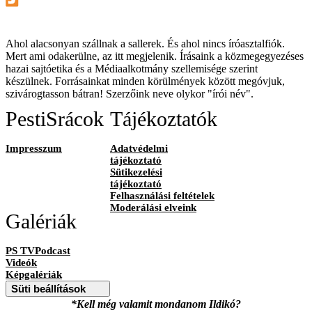
Ahol alacsonyan szállnak a sallerek. És ahol nincs íróasztalfiók.
Mert ami odakerülne, az itt megjelenik. Írásaink a közmegegyezéses
hazai sajtóetika és a Médiaalkotmány szellemisége szerint
készülnek. Forrásainkat minden körülmények között megóvjuk,
szivárogtasson bátran! Szerzőink neve olykor "írói név".
PestiSrácok
Tájékoztatók
Impresszum
Adatvédelmi
tájékoztató
Sütikezelési
tájékoztató
Felhasználási feltételek
Moderálási elveink
Galériák
PS TVPodcast
Videók
Képgalériák
Süti beállítások
*Kell még valamit mondanom Ildikó?