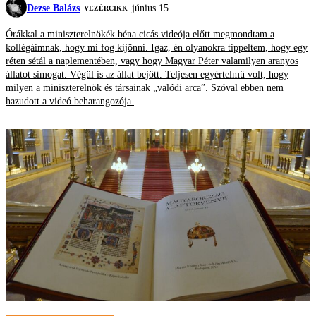
Dezse Balázs
június 15.
VEZÉRCIKK
Órákkal a miniszterelnökék béna cicás videója előtt megmondtam a
kollégáimnak, hogy mi fog kijönni. Igaz, én olyanokra tippeltem, hogy egy
réten sétál a naplementében, vagy hogy Magyar Péter valamilyen aranyos
állatot simogat. Végül is az állat bejött. Teljesen egyértelmű volt, hogy
milyen a miniszterelnök és társainak „valódi arca”. Szóval ebben nem
hazudott a videó beharangozója.