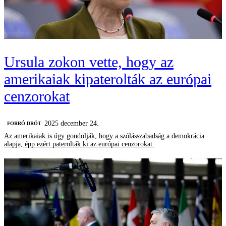
Ursula zokon vette, hogy az
amerikaiak kipaterolták az európai
cenzorokat
2025 december 24.
FORRÓ DRÓT
Az amerikaiak is úgy gondolják, hogy a szólásszabadság a demokrácia
alapja, épp ezért paterolták ki az európai cenzorokat.