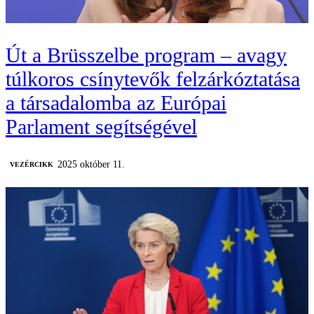
Út a Brüsszelbe program – avagy
túlkoros csínytevők felzárkóztatása
a társadalomba az Európai
Parlament segítségével
2025 október 11.
VEZÉRCIKK