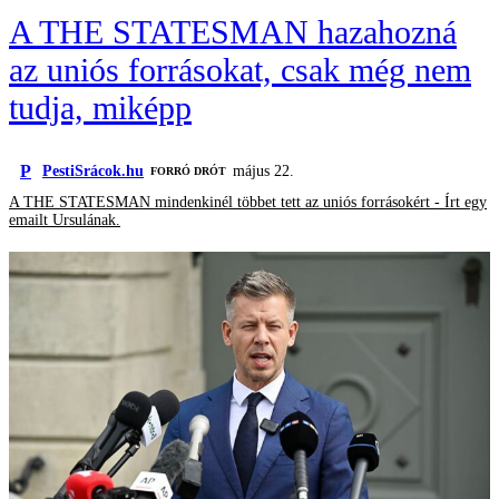
A THE STATESMAN hazahozná
az uniós forrásokat, csak még nem
tudja, miképp
P
PestiSrácok.hu
május 22.
FORRÓ DRÓT
A THE STATESMAN mindenkinél többet tett az uniós forrásokért - Írt egy
emailt Ursulának.