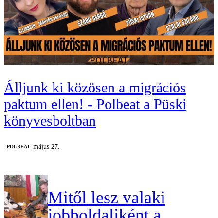
Álljunk ki közösen a migrációs
paktum ellen! - Polbeat a Püski
könyvesboltban
május 27.
‎POLBEAT
Mitől lesz valaki
jobboldaliként a