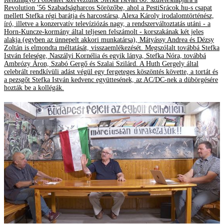
Revolution '56 Szabadságharcos Sörözőbe, ahol a PestiSrácok.hu-s csapat
mellett Stefka régi barátja és harcostársa, Alexa Károly irodalomtörténész,
író, illetve a konzervatív televíziózás nagy, a rendszerváltoztatás utáni - a
Horn-Kuncze-kormány által teljesen felszámolt - korszakának két jeles
alakja (egyben az ünnepelt akkori munkatársa), Mátyássy Andrea és Dézsy
Zoltán is elmondta méltatását, visszaemlékezését. Megszólalt továbbá Stefka
István felesége, Naszályi Kornélia és egyik lánya, Stefka Nóra, továbbá
Ambrózy Áron, Szabó Gergő és Szalai Szilárd. A Huth Gergely által
celebrált rendkívüli adást végül egy fergeteges köszöntés követte, a tortát és
a pezsgőt Stefka István kedvenc együttesének, az AC/DC-nek a dübörgésére
hozták be a kollégák.