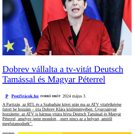
Dobrev vállalta a tv-vitát Deutsch
Tamással és Magyar Péterrel
P
PestiSrácok.hu
2024 május 3.
FORRÓ DRÓT
A Partizán, az RTL és a Szabadság körei után ma az ATV vitafelkérése
futott be hozzám – írta Dobrev Klára közleményében. Gyurcsányné
hozzátette: az ATV is hármas vitára hívta Deutsch Tamással és Magyar
Péterrel, amelyre igent mondott, „mert nincs az a helyzet, amitől
megfutamodnék”.