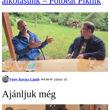
alkotásunk – Polbeat Piknik
Vésey Kovács László
június 16.
‎POLBEAT
Ajánljuk még