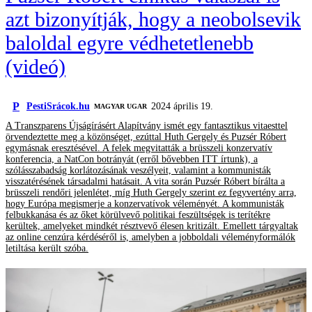
azt bizonyítják, hogy a neobolsevik
baloldal egyre védhetetlenebb
(videó)
P
PestiSrácok.hu
2024 április 19.
MAGYAR UGAR
A Transzparens Újságírásért Alapítvány ismét egy fantasztikus vitaesttel
örvendeztette meg a közönséget, ezúttal Huth Gergely és Puzsér Róbert
egymásnak eresztésével. A felek megvitatták a brüsszeli konzervatív
konferencia, a NatCon botrányát (erről bővebben ITT írtunk), a
szólásszabadság korlátozásának veszélyeit, valamint a kommunisták
visszatérésének társadalmi hatásait. A vita során Puzsér Róbert bírálta a
brüsszeli rendőri jelenlétet, míg Huth Gergely szerint ez fegyvertény arra,
hogy Európa megismerje a konzervatívok véleményét. A kommunisták
felbukkanása és az őket körülvevő politikai feszültségek is terítékre
kerültek, amelyeket mindkét résztvevő élesen kritizált. Emellett tárgyaltak
az online cenzúra kérdéséről is, amelyben a jobboldali véleményformálók
letiltása került szóba.