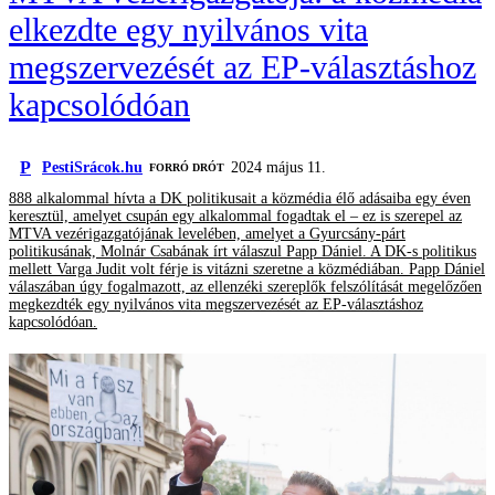
elkezdte egy nyilvános vita
megszervezését az EP-választáshoz
kapcsolódóan
P
PestiSrácok.hu
2024 május 11.
FORRÓ DRÓT
888 alkalommal hívta a DK politikusait a közmédia élő adásaiba egy éven
keresztül, amelyet csupán egy alkalommal fogadtak el – ez is szerepel az
MTVA vezérigazgatójának levelében, amelyet a Gyurcsány-párt
politikusának, Molnár Csabának írt válaszul Papp Dániel. A DK-s politikus
mellett Varga Judit volt férje is vitázni szeretne a közmédiában. Papp Dániel
válaszában úgy fogalmazott, az ellenzéki szereplők felszólítását megelőzően
megkezdték egy nyilvános vita megszervezését az EP-választáshoz
kapcsolódóan.