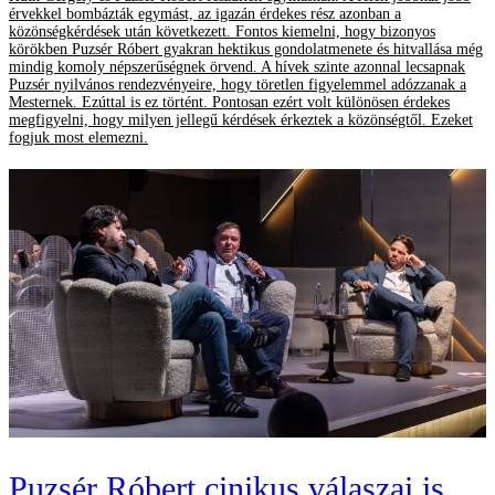
érvekkel bombázták egymást, az igazán érdekes rész azonban a
közönségkérdések után következett. Fontos kiemelni, hogy bizonyos
körökben Puzsér Róbert gyakran hektikus gondolatmenete és hitvallása még
mindig komoly népszerűségnek örvend. A hívek szinte azonnal lecsapnak
Puzsér nyilvános rendezvényeire, hogy töretlen figyelemmel adózzanak a
Mesternek. Ezúttal is ez történt. Pontosan ezért volt különösen érdekes
megfigyelni, hogy milyen jellegű kérdések érkeztek a közönségtől. Ezeket
fogjuk most elemezni.
Puzsér Róbert cinikus válaszai is