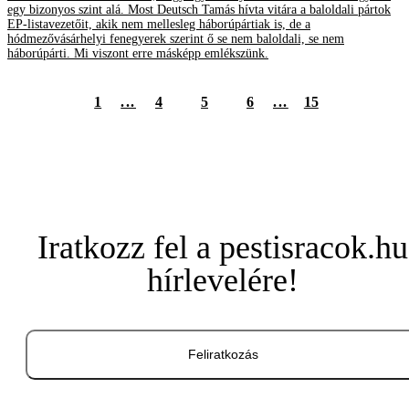
egy bizonyos szint alá. Most Deutsch Tamás hívta vitára a baloldali pártok
EP-listavezetőit, akik nem mellesleg háborúpártiak is, de a
hódmezővásárhelyi fenegyerek szerint ő se nem baloldali, se nem
háborúpárti. Mi viszont erre másképp emlékszünk.
1
...
4
5
6
...
15
Iratkozz fel a pestisracok.hu
hírlevelére!
Feliratkozás