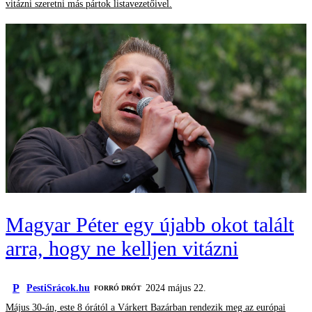
vitázni szeretni más pártok listavezetőivel.
Magyar Péter egy újabb okot talált
arra, hogy ne kelljen vitázni
P
PestiSrácok.hu
2024 május 22.
FORRÓ DRÓT
Május 30-án, este 8 órától a Várkert Bazárban rendezik meg az európai