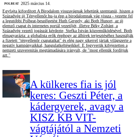
2025 március 14.
‎POLBEAT
Egyfajta kifordított A Birodalom visszavágnak lehetünk szemtanúi, hiszen a
Századvég új Tényellenőr.hu-ja épp a birodalomnak vág vissza - vezette fel
a legutóbbi Polbeat-beszélgetést Huth Gergely, aki Both Hunort, az új
elemző csapat és internetes portál vezetőjét, illetve Béky Zoltánt, a
Századvég vezető jogászát kérdezte, Stefka István közreműködésével. Both
elmagyarázta: a globalista erők épphogy az álhírek terjesztéséhez használják
a fizetett "tényellenőr csapataikat" és elég nagy sikerrel jártak világszerte a
negatív kampányaikkal, hangulatkeltéseikkel. E fegyverük kifejezetten a
nemzeti szuverenitás megtámadására irányult, de "most ellenük fordítjuk
azt."
A külkeres fia is jól
keres: Geszti Péter, a
kádergyerek, avagy a
KISZ KB VIT-
vágtájától a Nemzeti