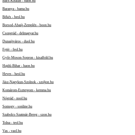
Bács-Kiskun - baon.hu
Baranya - bama.hu
Békés - beol.hu
Borsod-Abaúj-Zemplén - boon.hu
Csongrád - delmagyar.hu
Dunaújváros - duol.hu
Fejér - feol.hu
Győr-Moson-Sopron - kisalfold.hu
Hajdú-Bihar - haon.hu
Heves - heol.hu
Jász-Nagykun-Szolnok - szoljon.hu
Komárom-Esztergom - kemma.hu
Nógrád - nool.hu
Somogy - sonline.hu
Szabolcs-Szatmár-Bereg - szon.hu
Tolna - teol.hu
Vas - vaol.hu