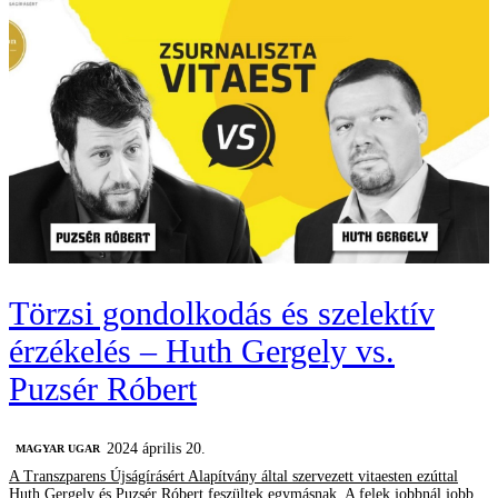
Törzsi gondolkodás és szelektív
érzékelés – Huth Gergely vs.
Puzsér Róbert
2024 április 20.
MAGYAR UGAR
A Transzparens Újságírásért Alapítvány által szervezett vitaesten ezúttal
Huth Gergely és Puzsér Róbert feszültek egymásnak. A felek jobbnál jobb