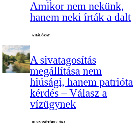
Amikor nem nekünk,
hanem neki írták a dalt
A HÁLÓZAT
A sivatagosítás
megállítása nem
hiúsági, hanem patrióta
kérdés – Válasz a
vízügynek
HUSZONÖTÖDIK ÓRA