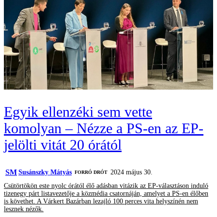
Egyik ellenzéki sem vette
komolyan – Nézze a PS-en az EP-
jelölti vitát 20 órától
SM
Susánszky Mátyás
2024 május 30.
FORRÓ DRÓT
Csütörtökön este nyolc órától élő adásban vitázik az EP-választáson induló
tizenegy párt listavezetője a közmédia csatornáján, amelyet a PS-en élőben
is követhet. A Várkert Bazárban lezajló 100 perces vita helyszínén nem
lesznek nézők.