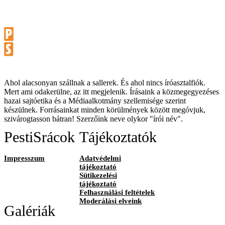
Ahol alacsonyan szállnak a sallerek. És ahol nincs íróasztalfiók.
Mert ami odakerülne, az itt megjelenik. Írásaink a közmegegyezéses
hazai sajtóetika és a Médiaalkotmány szellemisége szerint
készülnek. Forrásainkat minden körülmények között megóvjuk,
szivárogtasson bátran! Szerzőink neve olykor "írói név".
PestiSrácok
Tájékoztatók
Impresszum
Adatvédelmi
tájékoztató
Sütikezelési
tájékoztató
Felhasználási feltételek
Moderálási elveink
Galériák