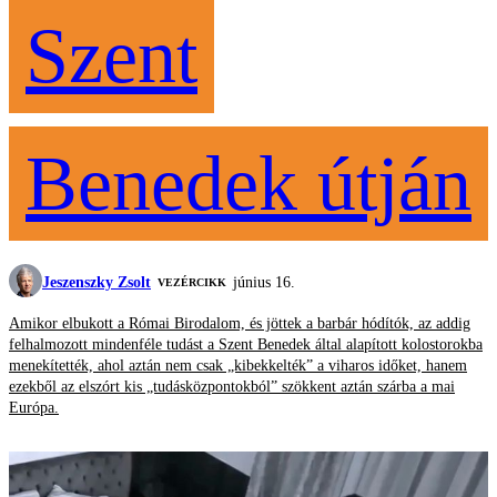
Szent
Benedek útján
Jeszenszky Zsolt
június 16.
VEZÉRCIKK
Amikor elbukott a Római Birodalom, és jöttek a barbár hódítók, az addig
felhalmozott mindenféle tudást a Szent Benedek által alapított kolostorokba
menekítették, ahol aztán nem csak „kibekkelték” a viharos időket, hanem
ezekből az elszórt kis „tudásközpontokból” szökkent aztán szárba a mai
Európa.