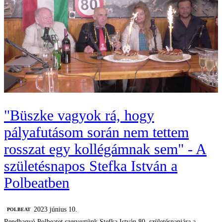
"Büszke vagyok rá, hogy
pályafutásom során nem tettem
rosszat egy kollégámnak sem" - A
születésnapos Stefka István a
Polbeatben
2023 június 10.
‎POLBEAT
Rendhagyó Polbeatet szerveztünk Stefka István 80. születésnapjára a