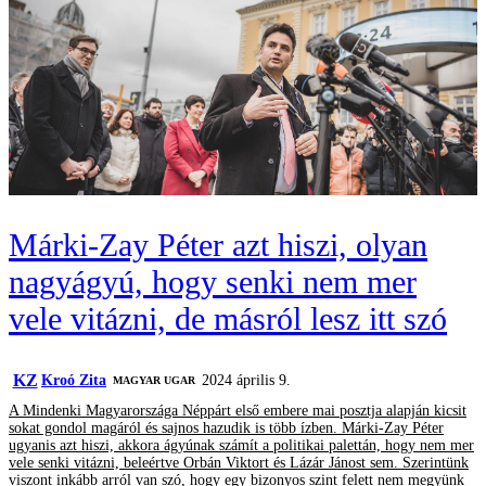
Márki-Zay Péter azt hiszi, olyan
nagyágyú, hogy senki nem mer
vele vitázni, de másról lesz itt szó
KZ
Kroó Zita
2024 április 9.
MAGYAR UGAR
A Mindenki Magyarországa Néppárt első embere mai posztja alapján kicsit
sokat gondol magáról és sajnos hazudik is több ízben. Márki-Zay Péter
ugyanis azt hiszi, akkora ágyúnak számít a politikai palettán, hogy nem mer
vele senki vitázni, beleértve Orbán Viktort és Lázár Jánost sem. Szerintünk
viszont inkább arról van szó, hogy egy bizonyos szint felett nem megyünk