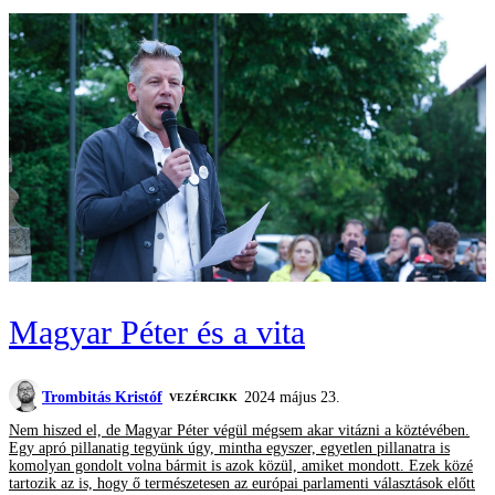
Magyar Péter és a vita
Trombitás Kristóf
2024 május 23.
VEZÉRCIKK
Nem hiszed el, de Magyar Péter végül mégsem akar vitázni a köztévében.
Egy apró pillanatig tegyünk úgy, mintha egyszer, egyetlen pillanatra is
komolyan gondolt volna bármit is azok közül, amiket mondott. Ezek közé
tartozik az is, hogy ő természetesen az európai parlamenti választások előtt