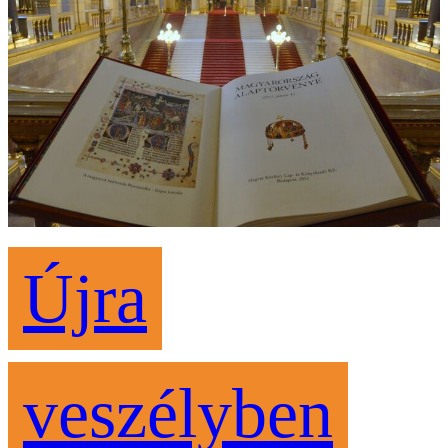
Újra
veszélyben