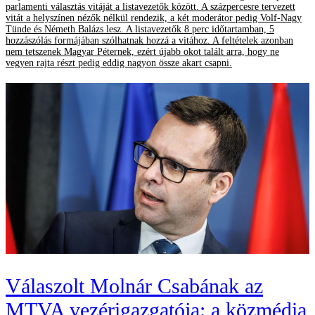
parlamenti választás vitáját a listavezetők között. A százpercesre tervezett
vitát a helyszínen nézők nélkül rendezik, a két moderátor pedig Volf-Nagy
Tünde és Németh Balázs lesz. A listavezetők 8 perc időtartamban, 5
hozzászólás formájában szólhatnak hozzá a vitához. A feltételek azonban
nem tetszenek Magyar Péternek, ezért újabb okot talált arra, hogy ne
vegyen rajta részt pedig eddig nagyon össze akart csapni.
Válaszolt Molnár Csabának az
MTVA vezérigazgatója: a közmédia