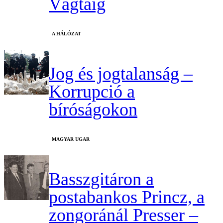
Vágtáig
A HÁLÓZAT
Jog és jogtalanság –
Korrupció a
bíróságokon
MAGYAR UGAR
Basszgitáron a
postabankos Princz, a
zongoránál Presser –