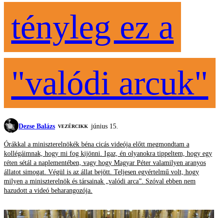
tényleg ez a
"valódi arcuk"
Dezse Balázs
június 15.
VEZÉRCIKK
Órákkal a miniszterelnökék béna cicás videója előtt megmondtam a
kollégáimnak, hogy mi fog kijönni. Igaz, én olyanokra tippeltem, hogy egy
réten sétál a naplementében, vagy hogy Magyar Péter valamilyen aranyos
állatot simogat. Végül is az állat bejött. Teljesen egyértelmű volt, hogy
milyen a miniszterelnök és társainak „valódi arca”. Szóval ebben nem
hazudott a videó beharangozója.