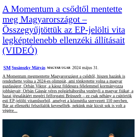
A Momentum a csődtől mentette
meg Magyarországot –
Összegyűjtöttük az EP-jelölti vita
legképtelenebb ellenzéki állításait
(VIDEÓ)
SM
Susánszky Mátyás
2024 május 31.
MAGYAR UGAR
A Momentum megmentette Magyarországot a csődtől, hiszen hazánk is
rendezhette volna a 2024-es olimpiát, ami tönkretette volna a magyar
gazdaságot; Orbán Viktor, a káosz földesura félelemmel kormányozza
jobbágyait; Orbán Gáspár véres polgárháborúba vezényli a magyar fiúkat; a
hazai jégsalátáért megéri felforgatni Brüsszelt – ez csak néhány a csütörtök
esti EP-jelölti vitaműsorból, amelyet a közmédia szervezett 110 percben.
Bár az ellenzéki felszólalók kevesellték, nekünk már kicsit sok is volt a
végére...