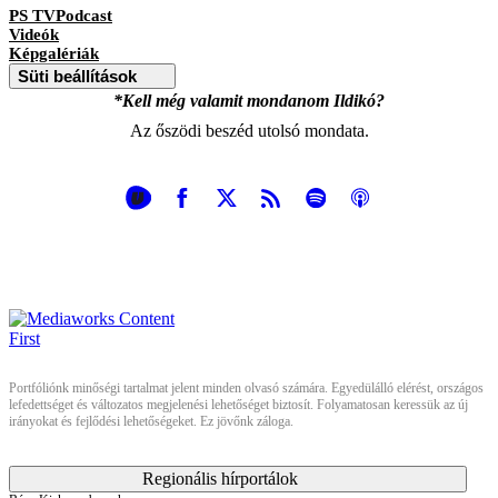
PS TVPodcast
Videók
Képgalériák
Süti beállítások
*Kell még valamit mondanom Ildikó?
Az őszödi beszéd utolsó mondata.
Portfóliónk minőségi tartalmat jelent minden olvasó számára. Egyedülálló elérést, országos
lefedettséget és változatos megjelenési lehetőséget biztosít. Folyamatosan keressük az új
irányokat és fejlődési lehetőségeket. Ez jövőnk záloga.
Regionális hírportálok