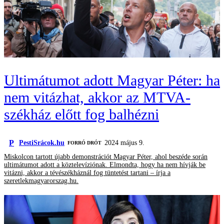
Ultimátumot adott Magyar Péter: ha
nem vitázhat, akkor az MTVA-
székház előtt fog balhézni
P
PestiSrácok.hu
2024 május 9.
FORRÓ DRÓT
Miskolcon tartott újabb demonstrációt Magyar Péter, ahol beszéde során
ultimátumot adott a köztelevíziónak. Elmondta, hogy ha nem hívják be
vitázni, akkor a tévészékháznál fog tüntetést tartani – írja a
szeretlekmagyarorszag.hu.