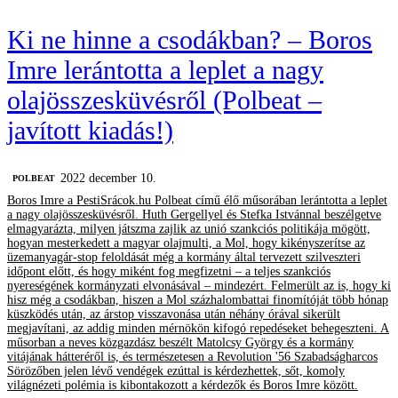
Ki ne hinne a csodákban? – Boros
Imre lerántotta a leplet a nagy
olajösszesküvésről (Polbeat –
javított kiadás!)
2022 december 10.
‎POLBEAT
Boros Imre a PestiSrácok.hu Polbeat című élő műsorában lerántotta a leplet
a nagy olajösszesküvésről. Huth Gergellyel és Stefka Istvánnal beszélgetve
elmagyarázta, milyen játszma zajlik az unió szankciós politikája mögött,
hogyan mesterkedett a magyar olajmulti, a Mol, hogy kikényszerítse az
üzemanyagár-stop feloldását még a kormány által tervezett szilveszteri
időpont előtt, és hogy miként fog megfizetni – a teljes szankciós
nyereségének kormányzati elvonásával – mindezért. Felmerült az is, hogy ki
hisz még a csodákban, hiszen a Mol százhalombattai finomítóját több hónap
küszködés után, az árstop visszavonása után néhány órával sikerült
megjavítani, az addig minden mérnökön kifogó repedéseket behegeszteni. A
műsorban a neves közgazdász beszélt Matolcsy György és a kormány
vitájának hátteréről is, és természetesen a Revolution '56 Szabadságharcos
Sörözőben jelen lévő vendégek ezúttal is kérdezhettek, sőt, komoly
világnézeti polémia is kibontakozott a kérdezők és Boros Imre között.