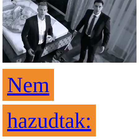
Nem
hazudtak: