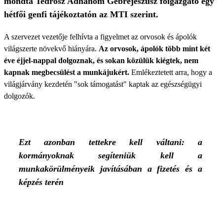
mondta Tedrosz Adhanom Gebrejeszusz főigazgató egy
hétfői genfi tájékoztatón az MTI szerint.
A szervezet vezetője felhívta a figyelmet az orvosok és ápolók
világszerte növekvő hiányára.
Az orvosok, ápolók több mint két
éve éjjel-nappal dolgoznak, és sokan közülük kiégtek, nem
kapnak megbecsülést a munkájukért.
Emlékeztetett arra, hogy a
világjárvány kezdetén "sok támogatást" kaptak az egészségügyi
dolgozók.
Ezt azonban tettekre kell váltani: a
kormányoknak segíteniük kell a
munkakörülményeik javításában a fizetés és a
képzés terén