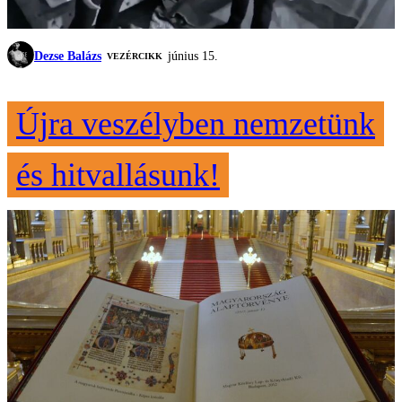
Dezse Balázs
június 15.
VEZÉRCIKK
Újra veszélyben nemzetünk
és hitvallásunk!