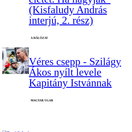
(Kisfaludy András
interjú, 2. rész)
A HÁLÓZAT
Véres csepp - Szilágy
Ákos nyílt levele
Kapitány Istvánnak
MAGYAR UGAR