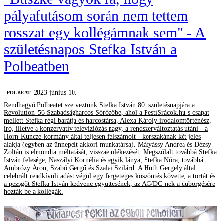
pályafutásom során nem tettem
rosszat egy kollégámnak sem" - A
születésnapos Stefka István a
Polbeatben
2023 június 10.
‎POLBEAT
Rendhagyó Polbeatet szerveztünk Stefka István 80. születésnapjára a
Revolution '56 Szabadságharcos Sörözőbe, ahol a PestiSrácok.hu-s csapat
mellett Stefka régi barátja és harcostársa, Alexa Károly irodalomtörténész,
író, illetve a konzervatív televíziózás nagy, a rendszerváltoztatás utáni - a
Horn-Kuncze-kormány által teljesen felszámolt - korszakának két jeles
alakja (egyben az ünnepelt akkori munkatársa), Mátyássy Andrea és Dézsy
Zoltán is elmondta méltatását, visszaemlékezését. Megszólalt továbbá Stefka
István felesége, Naszályi Kornélia és egyik lánya, Stefka Nóra, továbbá
Ambrózy Áron, Szabó Gergő és Szalai Szilárd. A Huth Gergely által
celebrált rendkívüli adást végül egy fergeteges köszöntés követte, a tortát és
a pezsgőt Stefka István kedvenc együttesének, az AC/DC-nek a dübörgésére
hozták be a kollégák.