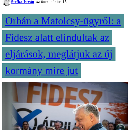
Stefka István
június 15.
AZ ÖREG
Orbán a Matolcsy-ügyről: a
Fidesz alatt elindultak az
eljárások, meglátjuk az új
kormány mire jut