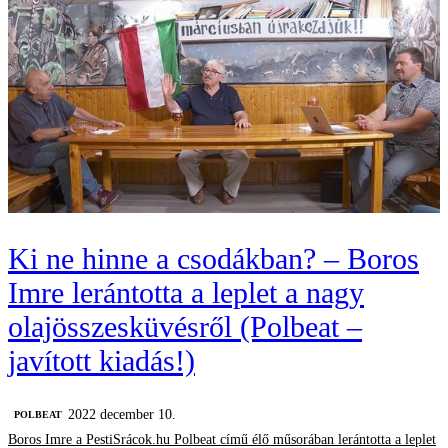
Ki ne hinne a csodákban? – Boros
Imre lerántotta a leplet a nagy
olajösszesküvésről (Polbeat –
javított kiadás!)
2022 december 10.
‎POLBEAT
Boros Imre a PestiSrácok.hu Polbeat című élő műsorában lerántotta a leplet