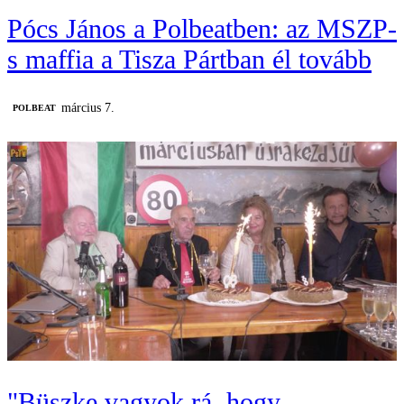
Pócs János a Polbeatben: az MSZP-
s maffia a Tisza Pártban él tovább
március 7.
‎POLBEAT
"Büszke vagyok rá, hogy