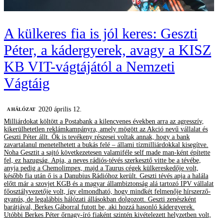
A külkeres fia is jól keres: Geszti
Péter, a kádergyerek, avagy a KISZ
KB VIT-vágtájától a Nemzeti
Vágtáig
2020 április 12.
A HÁLÓZAT
Milliárdokat költött a Postabank a kilencvenes években arra az agresszív,
kikerülhetetlen reklámkampányra, amely mögött az Akció nevű vállalat és
Geszti Péter állt. Ők is tevékeny részesei voltak annak, hogy a bank
zavartalanul menetelhetett a bukás felé – állami tízmilliárdokkal kisegítve.
Noha Gesztit a sajtó következetesen valamiféle self made man-ként építette
fel, ez hazugság. Apja, a neves rádiós-tévés szerkesztő vitte be a tévébe,
anyja pedig a Chemolimpex, majd a Taurus cégek külkereskedője volt,
később fia után ő is a Danubius Rádióhoz került. Geszti tévés apja a halála
előtt már a szovjet KGB és a magyar állambiztonság alá tartozó IPV vállalat
főosztályvezetője volt, így elmondható, hogy mindkét felmenője hírszerző-
gyanús, de legalábbis hálózati állásokban dolgozott. Geszti zenészként
barátjával, Berkes Gáborral futott be, aki hozzá hasonló kádergyerek.
Utóbbi Berkes Péter őrnagy-író fiaként szintén kivételezett helyzetben volt,