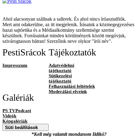
Ahol alacsonyan szállnak a sallerek. És ahol nincs íróasztalfiók.
Mert ami odakerülne, az itt megjelenik. Írásaink a közmegegyezéses
hazai sajtóetika és a Médiaalkotmány szellemisége szerint
készülnek. Forrásainkat minden körülmények között megóvjuk,
szivárogtasson bátran! Szerzőink neve olykor "írói név".
PestiSrácok
Tájékoztatók
Impresszum
Adatvédelmi
tájékoztató
Sütikezelési
tájékoztató
Felhasználási feltételek
Moderálási elveink
Galériák
PS TVPodcast
Videók
Képgalériák
Süti beállítások
*Kell még valamit mondanom Ildikó?