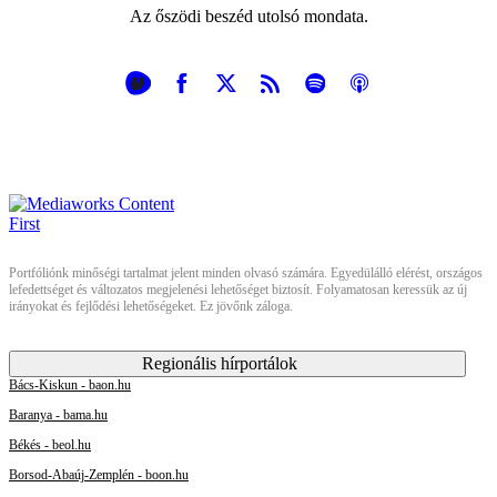
Az őszödi beszéd utolsó mondata.
Portfóliónk minőségi tartalmat jelent minden olvasó számára. Egyedülálló elérést, országos
lefedettséget és változatos megjelenési lehetőséget biztosít. Folyamatosan keressük az új
irányokat és fejlődési lehetőségeket. Ez jövőnk záloga.
Regionális hírportálok
Bács-Kiskun - baon.hu
Baranya - bama.hu
Békés - beol.hu
Borsod-Abaúj-Zemplén - boon.hu