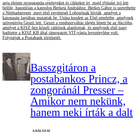
apja eleinte propaganda-regényeket és cikkeket írt, majd ifjúsági író lett
belőle, hasonlóan a katpolos Berkesi Andráshoz. Berkes Gábor is szerethette
a Néphadsereget, mert első együttesét Lobogónak hívták, amelyet a
katonaság lapjában mutattak be. Utána kezdett az Első emeletbe, amelynek
szövegírója Geszti lett. Geszti a rendszerváltás idején lépett be az Akcióba,
amelyet a KISZ-hez közeli rádiósok alapítottak, és amelynek első nagy
haditette a KISZ KB által támogatott VIT-vágta levezénylése volt.
Folytatjuk a Postabank történetét.
Basszgitáron a
postabankos Princz, a
zongoránál Presser –
Amikor nem nekünk,
hanem neki írták a dalt
A HÁLÓZAT