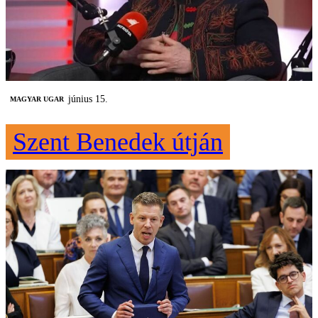
június 15.
MAGYAR UGAR
Szent Benedek útján