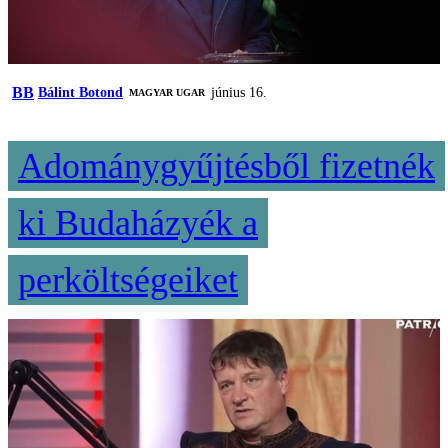
BB
Bálint Botond
június 16.
MAGYAR UGAR
Adománygyűjtésből fizetnék
ki Budaházyék a
perköltségeiket