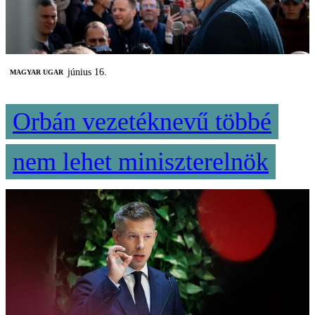
június 16.
MAGYAR UGAR
Orbán vezetéknevű többé
nem lehet miniszterelnök