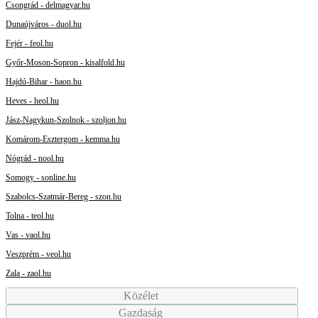
Csongrád - delmagyar.hu
Dunaújváros - duol.hu
Fejér - feol.hu
Győr-Moson-Sopron - kisalfold.hu
Hajdú-Bihar - haon.hu
Heves - heol.hu
Jász-Nagykun-Szolnok - szoljon.hu
Komárom-Esztergom - kemma.hu
Nógrád - nool.hu
Somogy - sonline.hu
Szabolcs-Szatmár-Bereg - szon.hu
Tolna - teol.hu
Vas - vaol.hu
Veszprém - veol.hu
Zala - zaol.hu
Közélet
Gazdaság