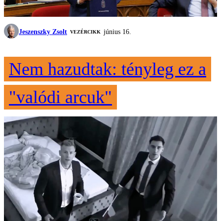
Jeszenszky Zsolt
június 16.
VEZÉRCIKK
Nem hazudtak: tényleg ez a
"valódi arcuk"