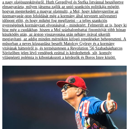
a nagy olajösszesküvésről. Huth Gergellyel és Stefka Istvánnal beszélgetve
elmagyarázta, milyen játszma zajlik az unió szankciós politikája mögött,
hogyan mesterkedett a magyar olajmulti, a Mol, hogy kikényszerítse az
üzemanyagár-stop feloldását még a kormány által tervezett szilveszteri
időpont előtt, és hogy miként fog megfizetni – a teljes szankciós
nyereségének kormányzati elvonásával – mindezért. Felmerült az is, hogy ki
hisz még a csodákban, hiszen a Mol százhalombattai finomítóját több hónap
küszködés után, az árstop visszavonása után néhány órával sikerült
megjavítani, az addig minden mérnökön kifogó repedéseket behegeszteni. A
műsorban a neves közgazdász beszélt Matolcsy György és a kormány
vitájának hátteréről is, és természetesen a Revolution '56 Szabadságharcos
Sörözőben jelen lévő vendégek ezúttal is kérdezhettek, sőt, komoly
világnézeti polémia is kibontakozott a kérdezők és Boros Imre között.