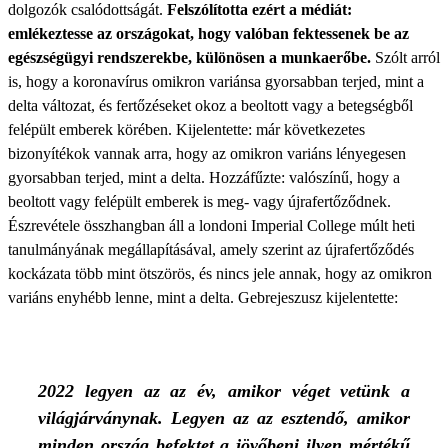
dolgozók csalódottságát.
Felszólította ezért a médiát:
emlékeztesse az országokat, hogy valóban fektessenek be az
egészségügyi rendszerekbe, különösen a munkaerőbe.
Szólt arról
is, hogy a koronavírus omikron variánsa gyorsabban terjed, mint a
delta változat, és fertőzéseket okoz a beoltott vagy a betegségből
felépült emberek körében. Kijelentette: már következetes
bizonyítékok vannak arra, hogy az omikron variáns lényegesen
gyorsabban terjed, mint a delta. Hozzáfűzte: valószínű, hogy a
beoltott vagy felépült emberek is meg- vagy újrafertőződnek.
Észrevétele összhangban áll a londoni Imperial College múlt heti
tanulmányának megállapításával, amely szerint az újrafertőződés
kockázata több mint ötszörös, és nincs jele annak, hogy az omikron
variáns enyhébb lenne, mint a delta. Gebrejeszusz kijelentette:
2022 legyen az az év, amikor véget vetünk a
világjárványnak. Legyen az az esztendő, amikor
minden ország befektet a jövőbeni ilyen mértékű