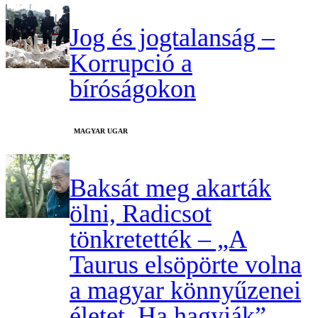
Jog és jogtalanság –
Korrupció a
bíróságokon
MAGYAR UGAR
Baksát meg akarták
ölni, Radicsot
tönkretették – „A
Taurus elsöpörte volna
a magyar könnyűzenei
életet. Ha hagyják”