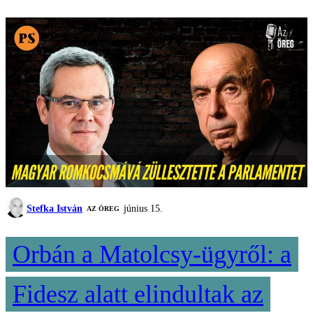
Stefka István
június 15.
AZ ÖREG
Orbán a Matolcsy-ügyről: a
Fidesz alatt elindultak az