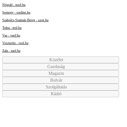
Nógrád - nool.hu
Somogy - sonline.hu
Szabolcs-Szatmár-Bereg - szon.hu
Tolna - teol.hu
Vas - vaol.hu
Veszprém - veol.hu
Zala - zaol.hu
Közélet
Gazdaság
Magazin
Bulvár
Szolgáltatás
Rádió