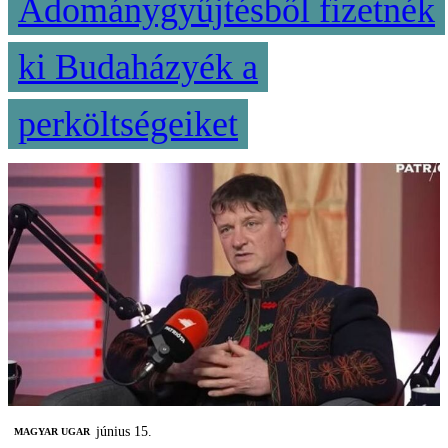
Adománygyűjtésből fizetnék
ki Budaházyék a
perköltségeiket
június 15.
MAGYAR UGAR