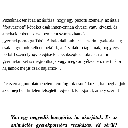
Puzsérnak tehát az az állítása, hogy egy pedofil személy, az általa
"fogyasztott" képeket csak innen-onnan elveszi vagy kiveszi, és
amelyek ebben az esetben nem származhatnak
gyermekpornográfiából. A baloldali publicista szerint gyakorlatilag
csak hagynunk kellene nekünk, a társadalom tagjainak, hogy egy
pedofil személy így elégítse ki a szükségleteit aki akár a mi
gyermekünket is megronthatja vagy megkörnyékezheti, mert hát a
hajlamok mégis csak hajlamok...
De ezen a gondolatmeneten nem fogunk csodálkozni, ha meghalljuk
az elméjében hirtelen felsejlett negyedik kategóriát, amely szerint
Van egy negyedik kategória, ha akarjátok. Ez az
animációs gyerekpornóra recskázás. Ki sérül?