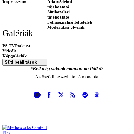
Impresszum
Adatvédelmi
tájékoztató
Sütikezelési
tájékoztató
Felhasználási feltételek
Moderálási elveink
Galériák
PS TVPodcast
Videók
Képgalériák
Süti beállítások
*Kell még valamit mondanom Ildikó?
Az őszödi beszéd utolsó mondata.