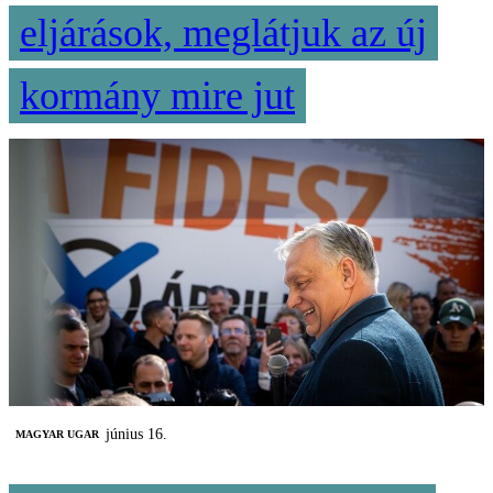
eljárások, meglátjuk az új
kormány mire jut
június 16.
MAGYAR UGAR