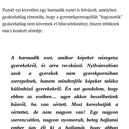
Puzsér ezt követően egy harmadik esetet is felvázolt, amelyben
gyakorlatilag elmondta, hogy a gyermekpornográfiát "fogyasztók"
gyakorlatilag nem követnek el bűncselekményt, hiszen tettüknek
nincs konkrét sértettje:
A harmadik eset, amikor képeket nézegetsz
gyerekekről, és arra recskázol. Nyilvánvalóan
azok a gyerekek nem gyerekpornóban
szerepelnek, hanem mindenféle képeket találsz
különböző gyerekekről. Én azt gondolom, hogy
ebben az esetben… ugye akkor beszélhetünk
bűnről, ha van sértett. Most kereshetjük a
sértettet, de nem nagyon van! Egy nagyon
szerencsétlen, nagyon nyomorult, beteg hajlamú
ember úgy éli ki a hajlamát, hogy abban