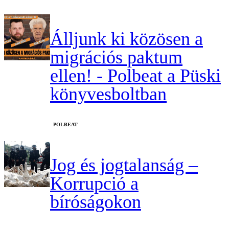
Álljunk ki közösen a
migrációs paktum
ellen! - Polbeat a Püski
könyvesboltban
‎POLBEAT
Jog és jogtalanság –
Korrupció a
bíróságokon