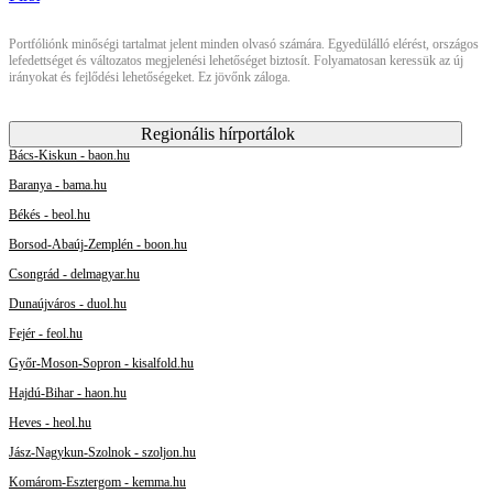
Portfóliónk minőségi tartalmat jelent minden olvasó számára. Egyedülálló elérést, országos
lefedettséget és változatos megjelenési lehetőséget biztosít. Folyamatosan keressük az új
irányokat és fejlődési lehetőségeket. Ez jövőnk záloga.
Regionális hírportálok
Bács-Kiskun - baon.hu
Baranya - bama.hu
Békés - beol.hu
Borsod-Abaúj-Zemplén - boon.hu
Csongrád - delmagyar.hu
Dunaújváros - duol.hu
Fejér - feol.hu
Győr-Moson-Sopron - kisalfold.hu
Hajdú-Bihar - haon.hu
Heves - heol.hu
Jász-Nagykun-Szolnok - szoljon.hu
Komárom-Esztergom - kemma.hu