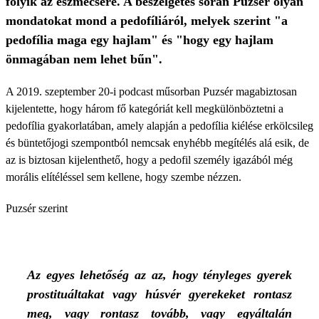
folyik az eszmecsere. A beszélgetés során Puzsér olyan
mondatokat mond a pedofíliáról, melyek szerint "a
pedofília maga egy hajlam" és "hogy egy hajlam
önmagában nem lehet bűn".
A 2019. szeptember 20-i podcast műsorban Puzsér magabiztosan
kijelentette, hogy három fő kategóriát kell megkülönböztetni a
pedofília gyakorlatában, amely alapján a pedofília kiélése erkölcsileg
és büntetőjogi szempontból nemcsak enyhébb megítélés alá esik, de
az is biztosan kijelenthető, hogy a pedofil személy igazából még
morális elítéléssel sem kellene, hogy szembe nézzen.
Puzsér szerint
Az egyes lehetőség az az, hogy tényleges gyerek
prostituáltakat vagy húsvér gyerekeket rontasz
meg, vagy rontasz tovább, vagy egyáltalán