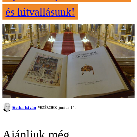
és hitvallásunk!
Stefka István
június 14.
VEZÉRCIKK
Ajánljuk még