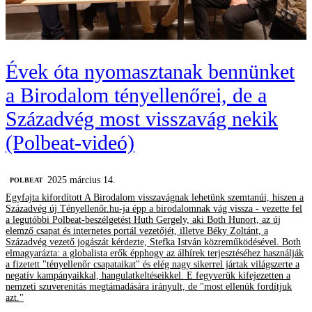
Évek óta nyomasztanak bennünket
a Birodalom tényellenőrei, de a
Századvég most visszavág nekik
(Polbeat-videó)
2025 március 14.
‎POLBEAT
Egyfajta kifordított A Birodalom visszavágnak lehetünk szemtanúi, hiszen a
Századvég új Tényellenőr.hu-ja épp a birodalomnak vág vissza - vezette fel
a legutóbbi Polbeat-beszélgetést Huth Gergely, aki Both Hunort, az új
elemző csapat és internetes portál vezetőjét, illetve Béky Zoltánt, a
Századvég vezető jogászát kérdezte, Stefka István közreműködésével. Both
elmagyarázta: a globalista erők épphogy az álhírek terjesztéséhez használják
a fizetett "tényellenőr csapataikat" és elég nagy sikerrel jártak világszerte a
negatív kampányaikkal, hangulatkeltéseikkel. E fegyverük kifejezetten a
nemzeti szuverenitás megtámadására irányult, de "most ellenük fordítjuk
azt."