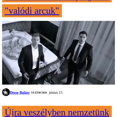
"valódi arcuk"
Dezse Balázs
június 15.
VEZÉRCIKK
Újra veszélyben nemzetünk