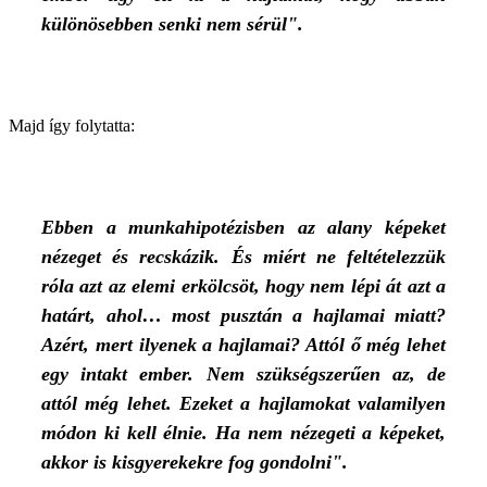
különösebben senki nem sérül".
Majd így folytatta:
Ebben a munkahipotézisben az alany képeket
nézeget és recskázik. És miért ne feltételezzük
róla azt az elemi erkölcsöt, hogy nem lépi át azt a
határt, ahol… most pusztán a hajlamai miatt?
Azért, mert ilyenek a hajlamai? Attól ő még lehet
egy intakt ember. Nem szükségszerűen az, de
attól még lehet. Ezeket a hajlamokat valamilyen
módon ki kell élnie. Ha nem nézegeti a képeket,
akkor is kisgyerekekre fog gondolni".