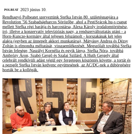
2023 június 10.
‎POLBEAT
Rendhagyó Polbeatet szerveztünk Stefka István 80. születésnapjára a
Revolution '56 Szabadságharcos Sörözőbe, ahol a PestiSrácok.hu-s csapat
mellett Stefka régi barátja és harcostársa, Alexa Károly irodalomtörténész,
író, illetve a konzervatív televíziózás nagy, a rendszerváltoztatás utáni - a
Horn-Kuncze-kormány által teljesen felszámolt - korszakának két jeles
alakja (egyben az ünnepelt akkori munkatársa), Mátyássy Andrea és Dézsy
Zoltán is elmondta méltatását, visszaemlékezését. Megszólalt továbbá Stefka
István felesége, Naszályi Kornélia és egyik lánya, Stefka Nóra, továbbá
Ambrózy Áron, Szabó Gergő és Szalai Szilárd. A Huth Gergely által
celebrált rendkívüli adást végül egy fergeteges köszöntés követte, a tortát és
a pezsgőt Stefka István kedvenc együttesének, az AC/DC-nek a dübörgésére
hozták be a kollégák.