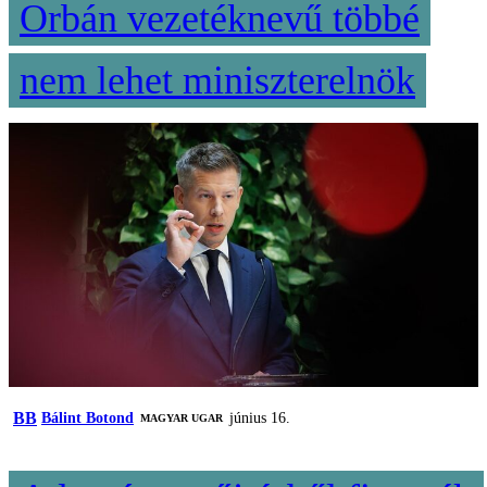
Orbán vezetéknevű többé
nem lehet miniszterelnök
BB
Bálint Botond
június 16.
MAGYAR UGAR