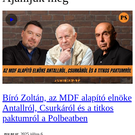
Bíró Zoltán, az MDF alapító elnöke
Antallról, Csurkáról és a titkos
paktumról a Polbeatben
2025 július 6.
‎POLBEAT