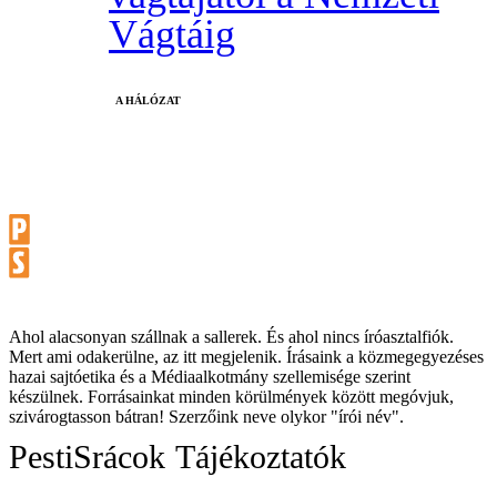
Vágtáig
A HÁLÓZAT
Ahol alacsonyan szállnak a sallerek. És ahol nincs íróasztalfiók.
Mert ami odakerülne, az itt megjelenik. Írásaink a közmegegyezéses
hazai sajtóetika és a Médiaalkotmány szellemisége szerint
készülnek. Forrásainkat minden körülmények között megóvjuk,
szivárogtasson bátran! Szerzőink neve olykor "írói név".
PestiSrácok
Tájékoztatók