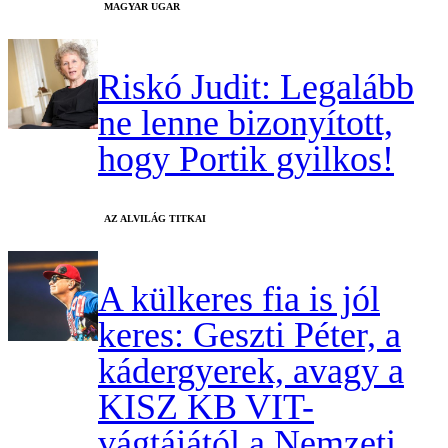
MAGYAR UGAR
Riskó Judit: Legalább
ne lenne bizonyított,
hogy Portik gyilkos!
AZ ALVILÁG TITKAI
A külkeres fia is jól
keres: Geszti Péter, a
kádergyerek, avagy a
KISZ KB VIT-
vágtájától a Nemzeti