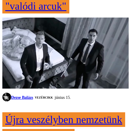
"valódi arcuk"
Dezse Balázs
június 15.
VEZÉRCIKK
Újra veszélyben nemzetünk