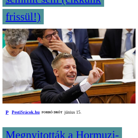
frissül!)
P
PestiSrácok.hu
június 15.
FORRÓ DRÓT
Megnyitották a Hormuzi-