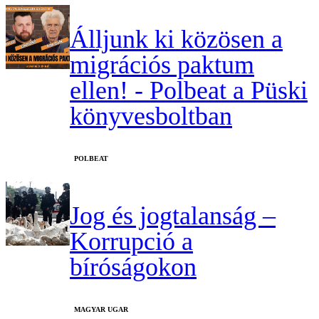
Álljunk ki közösen a
migrációs paktum
ellen! - Polbeat a Püski
könyvesboltban
‎POLBEAT
Jog és jogtalanság –
Korrupció a
bíróságokon
MAGYAR UGAR