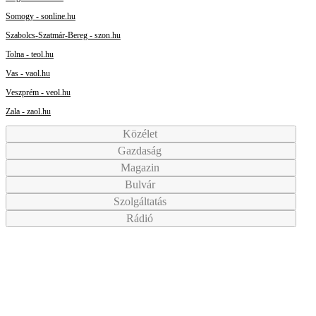
Somogy - sonline.hu
Szabolcs-Szatmár-Bereg - szon.hu
Tolna - teol.hu
Vas - vaol.hu
Veszprém - veol.hu
Zala - zaol.hu
Közélet
Gazdaság
Magazin
Bulvár
Szolgáltatás
Rádió