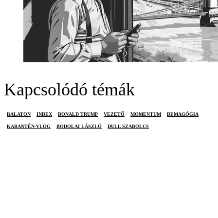
Kapcsolódó témák
BALATON
INDEX
DONALD TRUMP
VEZETŐ
MOMENTUM
DEMAGÓGIA
KARANTÉN-VLOG
BODOLAI LÁSZLÓ
DULL SZABOLCS