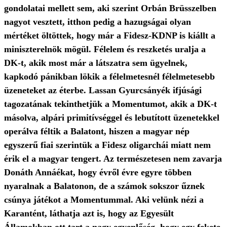
gondolatai mellett sem, aki szerint Orbán Brüsszelben
nagyot vesztett, itthon pedig a hazugságai olyan
mértéket öltöttek, hogy már a Fidesz-KDNP is kiállt a
miniszterelnök mögül. Félelem és reszketés uralja a
DK-t, akik most már a látszatra sem ügyelnek,
kapkodó pánikban lökik a félelmetesnél félelmetesebb
üzeneteket az éterbe. Lassan Gyurcsányék ifjúsági
tagozatának tekinthetjük a Momentumot, akik a DK-t
másolva, alpári primitívséggel és lebutított üzenetekkel
operálva féltik a Balatont, hiszen a magyar nép
egyszerű fiai szerintük a Fidesz oligarchái miatt nem
érik el a magyar tengert. Az természetesen nem zavarja
Donáth Annáékat, hogy évről évre egyre többen
nyaralnak a Balatonon, de a számok sokszor űznek
csúnya játékot a Momentummal. Aki velünk nézi a
Karantént, láthatja azt is, hogy az Egyesült