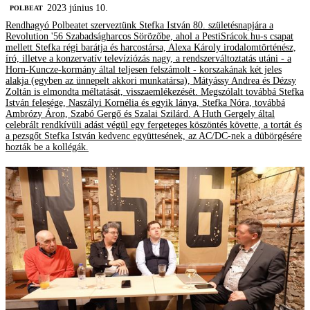
2023 június 10.
‎POLBEAT
Rendhagyó Polbeatet szerveztünk Stefka István 80. születésnapjára a
Revolution '56 Szabadságharcos Sörözőbe, ahol a PestiSrácok.hu-s csapat
mellett Stefka régi barátja és harcostársa, Alexa Károly irodalomtörténész,
író, illetve a konzervatív televíziózás nagy, a rendszerváltoztatás utáni - a
Horn-Kuncze-kormány által teljesen felszámolt - korszakának két jeles
alakja (egyben az ünnepelt akkori munkatársa), Mátyássy Andrea és Dézsy
Zoltán is elmondta méltatását, visszaemlékezését. Megszólalt továbbá Stefka
István felesége, Naszályi Kornélia és egyik lánya, Stefka Nóra, továbbá
Ambrózy Áron, Szabó Gergő és Szalai Szilárd. A Huth Gergely által
celebrált rendkívüli adást végül egy fergeteges köszöntés követte, a tortát és
a pezsgőt Stefka István kedvenc együttesének, az AC/DC-nek a dübörgésére
hozták be a kollégák.