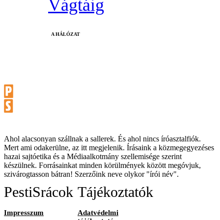
Vágtáig
A HÁLÓZAT
Ahol alacsonyan szállnak a sallerek. És ahol nincs íróasztalfiók.
Mert ami odakerülne, az itt megjelenik. Írásaink a közmegegyezéses
hazai sajtóetika és a Médiaalkotmány szellemisége szerint
készülnek. Forrásainkat minden körülmények között megóvjuk,
szivárogtasson bátran! Szerzőink neve olykor "írói név".
PestiSrácok
Tájékoztatók
Impresszum
Adatvédelmi