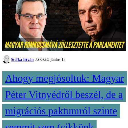
Stefka István
június 15.
AZ ÖREG
Ahogy megjósoltuk: Magyar
Péter Vitnyédről beszél, de a
migrációs paktumról szinte
semmit sem (cikkünk