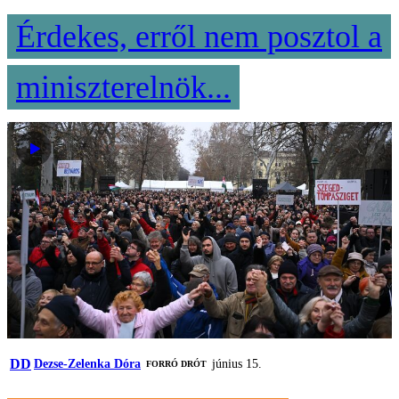
Érdekes, erről nem posztol a
miniszterelnök...
DD
Dezse-Zelenka Dóra
június 15.
FORRÓ DRÓT