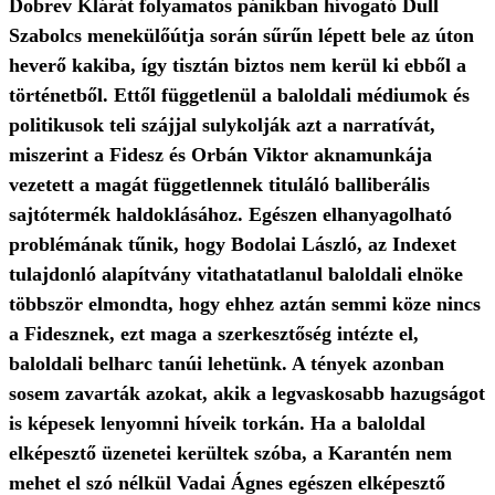
Dobrev Klárát folyamatos pánikban hívogató Dull
Szabolcs menekülőútja során sűrűn lépett bele az úton
heverő kakiba, így tisztán biztos nem kerül ki ebből a
történetből. Ettől függetlenül a baloldali médiumok és
politikusok teli szájjal sulykolják azt a narratívát,
miszerint a Fidesz és Orbán Viktor aknamunkája
vezetett a magát függetlennek tituláló balliberális
sajtótermék haldoklásához. Egészen elhanyagolható
problémának tűnik, hogy Bodolai László, az Indexet
tulajdonló alapítvány vitathatatlanul baloldali elnöke
többször elmondta, hogy ehhez aztán semmi köze nincs
a Fidesznek, ezt maga a szerkesztőség intézte el,
baloldali belharc tanúi lehetünk. A tények azonban
sosem zavarták azokat, akik a legvaskosabb hazugságot
is képesek lenyomni híveik torkán. Ha a baloldal
elképesztő üzenetei kerültek szóba, a Karantén nem
mehet el szó nélkül Vadai Ágnes egészen elképesztő