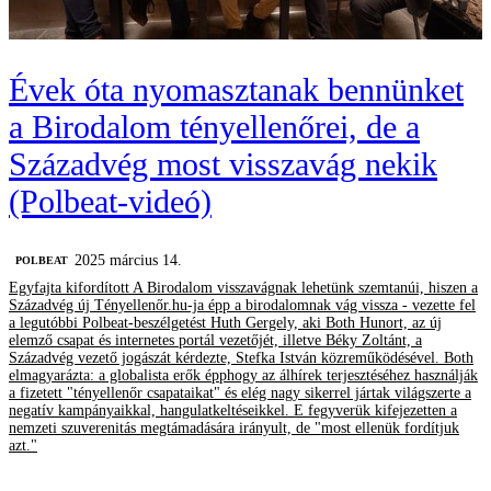
Évek óta nyomasztanak bennünket
a Birodalom tényellenőrei, de a
Századvég most visszavág nekik
(Polbeat-videó)
2025 március 14.
‎POLBEAT
Egyfajta kifordított A Birodalom visszavágnak lehetünk szemtanúi, hiszen a
Századvég új Tényellenőr.hu-ja épp a birodalomnak vág vissza - vezette fel
a legutóbbi Polbeat-beszélgetést Huth Gergely, aki Both Hunort, az új
elemző csapat és internetes portál vezetőjét, illetve Béky Zoltánt, a
Századvég vezető jogászát kérdezte, Stefka István közreműködésével. Both
elmagyarázta: a globalista erők épphogy az álhírek terjesztéséhez használják
a fizetett "tényellenőr csapataikat" és elég nagy sikerrel jártak világszerte a
negatív kampányaikkal, hangulatkeltéseikkel. E fegyverük kifejezetten a
nemzeti szuverenitás megtámadására irányult, de "most ellenük fordítjuk
azt."