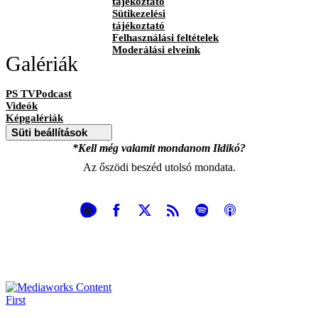
tájékoztató
Sütikezelési
tájékoztató
Felhasználási feltételek
Moderálási elveink
Galériák
PS TVPodcast
Videók
Képgalériák
Süti beállítások
*Kell még valamit mondanom Ildikó?
Az őszödi beszéd utolsó mondata.