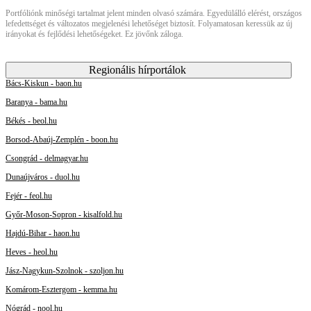
Portfóliónk minőségi tartalmat jelent minden olvasó számára. Egyedülálló elérést, országos
lefedettséget és változatos megjelenési lehetőséget biztosít. Folyamatosan keressük az új
irányokat és fejlődési lehetőségeket. Ez jövőnk záloga.
Regionális hírportálok
Bács-Kiskun - baon.hu
Baranya - bama.hu
Békés - beol.hu
Borsod-Abaúj-Zemplén - boon.hu
Csongrád - delmagyar.hu
Dunaújváros - duol.hu
Fejér - feol.hu
Győr-Moson-Sopron - kisalfold.hu
Hajdú-Bihar - haon.hu
Heves - heol.hu
Jász-Nagykun-Szolnok - szoljon.hu
Komárom-Esztergom - kemma.hu
Nógrád - nool.hu