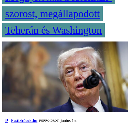
szorost, megállapodott
Teherán és Washington
P
PestiSrácok.hu
június 15.
FORRÓ DRÓT