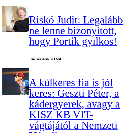
Riskó Judit: Legalább
ne lenne bizonyított,
hogy Portik gyilkos!
AZ ALVILÁG TITKAI
A külkeres fia is jól
keres: Geszti Péter, a
kádergyerek, avagy a
KISZ KB VIT-
vágtájától a Nemzeti