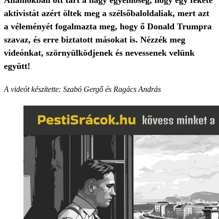
Államokban ott tart a nagy egyenlőség, hogy egy fekete
aktivistát azért öltek meg a szélsőbaloldaliak, mert azt
a véleményét fogalmazta meg, hogy ő Donald Trumpra
szavaz, és erre biztatott másokat is. Nézzék meg
videónkat, szörnyülködjenek és nevessenek velünk
együtt!
A videót készítette: Szabó Gergő és Ragács András