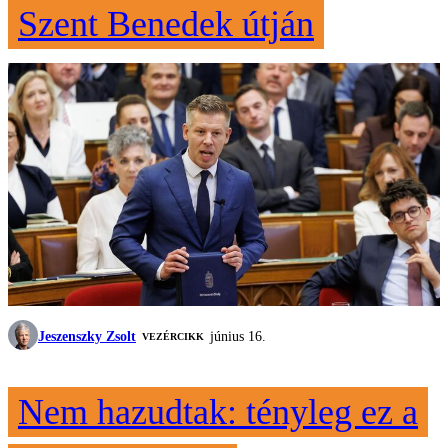
Szent Benedek útján
Jeszenszky Zsolt
június 16.
VEZÉRCIKK
Nem hazudtak: tényleg ez a