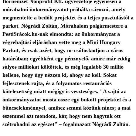
Bornemzet Nonprofit Kft. ügyvezetője egyenesen a
mórahalmi önkormányzatot próbálta sározni, amely
megmentette a bedőlt projektet és a teljes pusztulástól a
parkot. Nógrádi Zoltán, Mórahalom polgármestere a
PestiSrácok.hu-nak elmondta: az önkormányzat a
végrehajtási eljárásban vette meg a Mini Hungary
Parkot, és csak azért, hogy ne csúfoskodjon a város
határában; egyébként egy pénznyelő, amire már eddig
súlyos milliókat költöttek, és még legalább 30 millió
kellene, hogy úgy nézzen ki, ahogy az kell. Sokat
fejlesztenek rajta, és a folyamatos restaurációs
kötelezettség miatt mégígy is veszteséges. "A sajtó az
önkormányzatot mosta össze egy bukott projekttel és a
bűncselekménnyel, amihez semmi közünk nincs; a mai
eszemmel azt mondom, kár, hogy nem hagytuk ott
szétrohadni az egészet" – fogalmazott Nógrádi Zoltán.