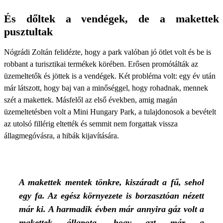
És dőltek a vendégek, de a makettek
pusztultak
Nógrádi Zoltán felidézte, hogy a park valóban jó ötlet volt és be is
robbant a turisztikai termékek körében. Erősen promótálták az
üzemeltetők és jöttek is a vendégek. Két probléma volt: egy év után
már látszott, hogy baj van a minőséggel, hogy rohadnak, mennek
szét a makettek. Másfelől az első években, amig magán
üzemeltetésben volt a Mini Hungary Park, a tulajdonosok a bevételt
az utolsó fillérig eltették és semmit nem forgattak vissza
állagmegóvásra, a hibák kijavítására.
A makettek mentek tönkre, kiszáradt a fű, sehol
egy fa. Az egész környezete is borzasztóan nézett
már ki. A harmadik évben már annyira gáz volt a
makettek állapota, hogy azt már a