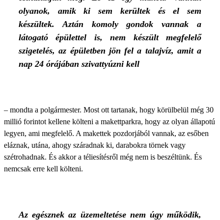
olyanok, amik ki sem kerültek és el sem
készültek. Aztán komoly gondok vannak a
látogató épülettel is, nem készült megfelelő
szigetelés, az épületben jön fel a talajvíz, amit a
nap 24 órájában szivattyúzni kell
– mondta a polgármester. Most ott tartanak, hogy körülbelül még 30
millió forintot kellene költeni a makettparkra, hogy az olyan állapotú
legyen, ami megfelelő. A makettek pozdorjából vannak, az esőben
eláznak, utána, ahogy száradnak ki, darabokra törnek vagy
szétrohadnak. És akkor a téliesítésről még nem is beszéltünk. És
nemcsak erre kell költeni.
Az egésznek az üzemeltetése nem úgy működik,