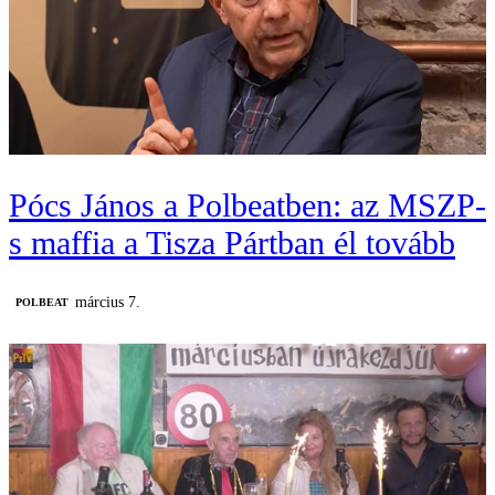
Pócs János a Polbeatben: az MSZP-
s maffia a Tisza Pártban él tovább
március 7.
‎POLBEAT