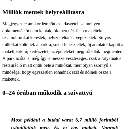
Milliók mentek helyreállításra
Megjegyezte: amikor létrejött az adásvétel, semmilyen
dokumentációt nem kaptak, ők mérették fel a maketteket,
restaurátorokat kerestek, helyzetfeltárást végeztettek. Súlyos
milliókat költöttek a parkra, sokat fejlesztettek, új arculatot kapott a
makettpark, új kertészetet, az épületeket megpróbálták megmenteni.
A park azóta is, még így is messze veszteséges, csak a folyamatos
restauráció miatt öntik bele a milliókat, mert olyan szörnyű a
minősége, hogy egyszerűen rohadnak szét és dőlnek össze a
makettek.
0–24 órában működik a szivattyú
Most például a budai várat 6,7 millió forintból
csináltatjuk meg. És ez egy makett. Vannak