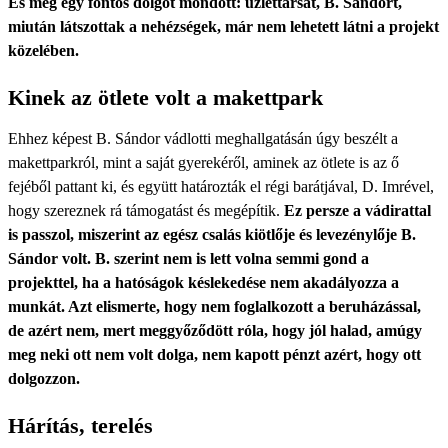
És még egy fontos dolgot mondott: üz
l
ettársát, B. Sándort,
miután látszottak a nehézségek, már nem lehetett látni a projekt
közelében.
Kinek az ötlete volt a makettpark
Ehhez képest B. Sándor vádlotti meghallgatásán úgy beszélt a
makettparkról, mint a saját gyerekéről, aminek az ötlete is az ő
fejéből pattant ki, és együtt határozták el régi barátjával, D. Imrével,
hogy szereznek rá támogatást és megépítik.
Ez persze a vádirattal
is passzol, miszerint az egész csalás kiötlője és levezénylője B.
Sándor volt. B. szerint nem is lett volna semmi gond a
projekttel, ha a hatóságok késlekedése nem akadályozza a
munkát. Azt elismerte, hogy nem foglalkozott a beruházással,
de azért nem, mert meggyőződött róla, hogy jól halad, amúgy
meg neki ott nem volt dolga, nem kapott pénzt azért, hogy ott
dolgozzon.
Hárítás, terelés