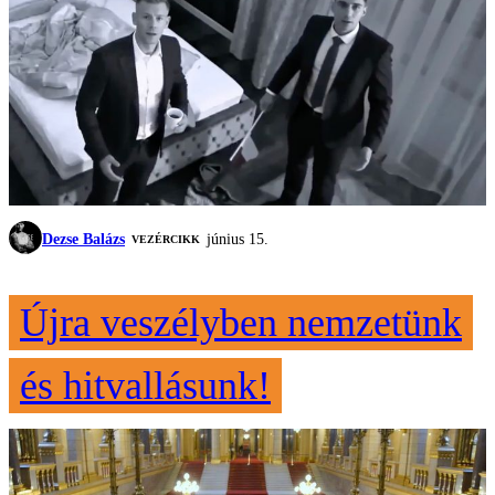
Dezse Balázs
június 15.
VEZÉRCIKK
Újra veszélyben nemzetünk
és hitvallásunk!