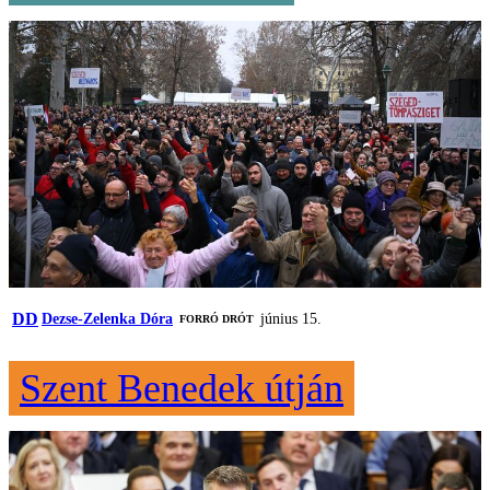
DD
Dezse-Zelenka Dóra
június 15.
FORRÓ DRÓT
Szent Benedek útján