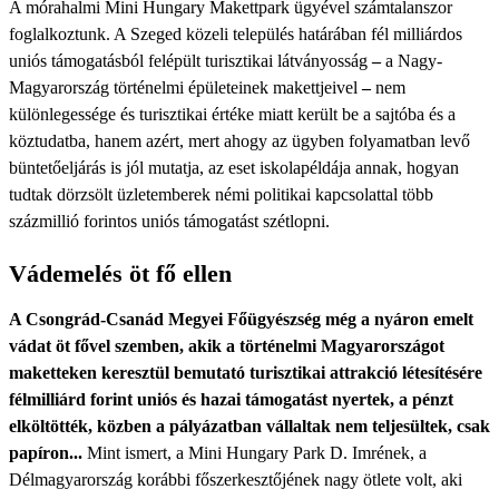
A mórahalmi Mini Hungary Makettpark ügyével számtalanszor
foglalkoztunk. A Szeged közeli település határában fél milliárdos
uniós támogatásból felépült turisztikai látványosság
–
a Nagy-
Magyarország történelmi épületeinek makettjeivel
–
nem
különlegessége és turisztikai értéke miatt került be a sajtóba és a
köztudatba, hanem azért, mert ahogy az ügyben folyamatban levő
büntetőeljárás is jól mutatja, az eset iskolapéldája annak, hogyan
tudtak dörzsölt üzletemberek némi politikai kapcsolattal több
százmillió forintos uniós támogatást szétlopni.
Vádemelés öt fő ellen
A Csongrád-Csanád Megyei Főügyészség még a nyáron emelt
vádat öt fővel szemben, akik a történelmi Magyarországot
maketteken keresztül bemutató turisztikai attrakció létesítésére
félmilliárd forint uniós és hazai támogatást nyertek, a pénzt
elköltötték, közben a pályázatban vállaltak nem teljesültek, csak
papíron...
Mint ismert, a Mini Hungary Park D. Imrének, a
Délmagyarország korábbi főszerkesztőjének nagy ötlete volt, aki