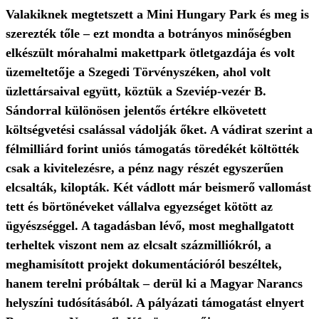
Valakiknek megtetszett a Mini Hungary Park és meg is
szerezték tőle – ezt mondta a botrányos minőségben
elkészült mórahalmi makettpark ötletgazdája és volt
üzemeltetője a Szegedi Törvényszéken, ahol volt
üzlettársaival együtt, köztük a Szeviép-vezér B.
Sándorral különösen jelentős értékre elkövetett
költségvetési csalással vádolják őket. A vádirat szerint a
félmilliárd forint uniós támogatás töredékét költötték
csak a kivitelezésre, a pénz nagy részét egyszerűen
elcsalták, kilopták. Két vádlott már beismerő vallomást
tett és börtönéveket vállalva egyezséget kötött az
ügyészséggel. A tagadásban lévő, most meghallgatott
terheltek viszont nem az elcsalt százmilliókról, a
meghamisított projekt dokumentációról beszéltek,
hanem terelni próbáltak – derül ki a Magyar Narancs
helyszíni tudósításából. A pályázati támogatást elnyert