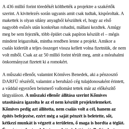
A 436 millió forint töredékét költhették a projektre a szakértők
szerint. A kivitelezés során ugyanis amit csak tudtak, kispóroltak. A
makettek is olyan silány anyagból készültek el, hogy az első
nagyobb esőzés után konkrétan rohadni, mállani kezdtek. Amúgy
meg be sem fejezték, több épület csak papíron készült el – mégis
mindent leigazoltak, mintha rendben lenne a projekt. Amikor a
csalás kiderült a teljes összeget vissza kellett volna fizetniük, de nem
volt miből. Csak az az 50 millió forint térült meg, amit a mórahalmi
önkormányzat fizetett ki a romokért.
A műszaki ellenőr, valamint Kömíves Benedek, aki a pénzosztó
DARFÜ részéről, valamint a beruházó cég tulajdonosaként érintett,
a váddal egyezően beismerő vallomást tettek már az előkészítő
tárgyaláson.
A műszaki ellenőr állítása szerint Kőmíves
utasítására igazolta le az el nem készült projektelemeket.
Kőmíves pedig azt állította, nem csalás volt a cél, hanem az
építés befejezése, ezért még a saját pénzét is beletette, sőt,
kétkezi munkát is végzett a területen, ő maga is hordta a téglát.