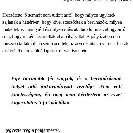
Nógrádi Zoltán kitálal a Mini Hungary Parkról. 
Hozzátette: ő semmit nem tudott arról, hogy milyen ügyletek
zajlanak a háttérben, hogy kivel szerződtek a beruházók, milyen
makettekre, mennyiért és milyen műszaki tartalommal, ahogy arról
sem, hogy miként számoltak el a pályázattal. A pályázat eredeti
műszaki tartalmát ma sem ismerték, az árverés után a városnak csak
az átvétel után talált állapotokról van ismerete.
Egy harmadik fél vagyok, és a beruházásnak
helyet adó önkormányzat vezetője. Nem volt
kötelességem, én meg nem kérdeztem az ezzel
kapcsolatos információkat
– jegyezte meg a polgármester.