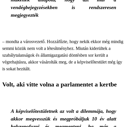
vendégbejegyzésekben is rendszeresen
megjegyezték
– mondta a városvezető. Hozzáfűzte, hogy nekik ekkor még mindig
semmi közük nem volt a létesítményhez. Miután kiderültek a
szabálytalanságok és államigazgatási döntésben sor került a
végrehajtásra, akkor vásárolták meg, de a képviselőtestület még így
is sokat hezitált.
Volt, aki vitte volna a parlamentet a kertbe
A képviselőtestületnek az volt a dilemmája, hogy
akkor megvesszük és megpróbáljuk 10 év alatt
helyrepofozni és megmenteni, ha már a