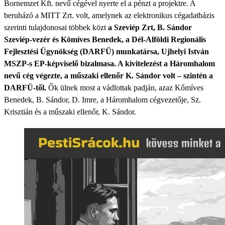
Bornemzet Kft. nevű cégével nyerte el a pénzt a projektre. A
beruházó a MITT Zrt. volt, amelynek az elektronikus cégadatbázis
szerinti tulajdonosai többek közt
a Szeviép Zrt, B. Sándor
Szeviép-vezér és Kömíves Benedek, a Dél-Alföldi Regionális
Fejlesztési Ügynökség (DARFÜ) munkatársa, Ujhelyi István
MSZP-s EP-képviselő bizalmasa. A kivitelezést a Háromhalom
nevű cég végezte, a műszaki ellenőr K. Sándor volt – szintén a
DARFÜ-től.
Ők ülnek most a vádlottak padján, azaz Kőmíves
Benedek, B. Sándor, D. Imre, a Háromhalom cégvezetője, Sz.
Krisztián és a műszaki ellenőr, K. Sándor.