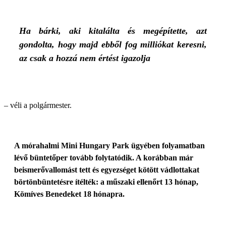
Ha bárki, aki kitalálta és megépítette, azt
gondolta, hogy majd ebből fog milliókat keresni,
az csak a hozzá nem értést igazolja
– véli a polgármester.
A mórahalmi Mini Hungary Park ügyében folyamatban
lévő büntetőper tovább folytatódik. A korábban már
beismerővallomást tett és egyezséget kötött vádlottakat
börtönbüntetésre ítélték: a műszaki ellenőrt 13 hónap,
Kömíves Benedeket 18 hónapra.