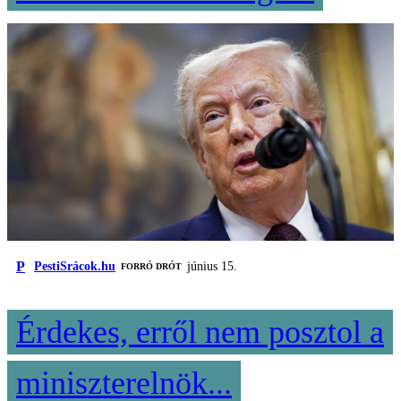
P
PestiSrácok.hu
június 15.
FORRÓ DRÓT
Érdekes, erről nem posztol a
miniszterelnök...