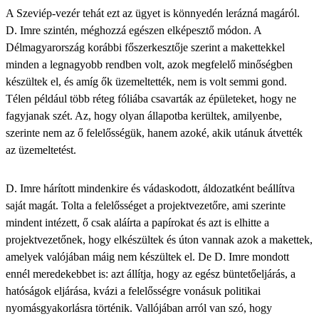
A Szeviép-vezér tehát ezt az ügyet is könnyedén lerázná magáról.
D. Imre szintén, méghozzá egészen elképesztő módon. A
Délmagyarország korábbi főszerkesztője szerint a makettekkel
minden a legnagyobb rendben volt, azok megfelelő minőségben
készültek el, és amíg ők üzemeltették, nem is volt semmi gond.
Télen például több réteg fóliába csavarták az épületeket, hogy ne
fagyjanak szét. Az, hogy olyan állapotba kerültek, amilyenbe,
szerinte nem az ő felelősségük, hanem azoké, akik utánuk átvették
az üzemeltetést.
D. Imre hárított mindenkire és vádaskodott, áldozatként beállítva
saját magát. Tolta a felelősséget a projektvezetőre, ami szerinte
mindent intézett, ő csak aláírta a papírokat és azt is elhitte a
projektvezetőnek, hogy elkészültek és úton vannak azok a makettek,
amelyek valójában máig nem készültek el. De D. Imre mondott
ennél meredekebbet is: azt állítja, hogy az egész büntetőeljárás, a
hatóságok eljárása, kvázi a felelősségre vonásuk politikai
nyomásgyakorlásra történik. Vallójában arról van szó, hogy