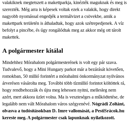
valakiknek megtetszett a makettparkja, kinézték maguknak és meg is
szerezték. Még arra is képesek voltak ezek a valakik, hogy direkt
nagyobb nyomással engedjék a termálvizet a csövekbe, amik a
makettpark területén is áthaladtak, hogy azok szétrepedjenek. A víz
befolyt a pincébe, és úgy rongálódtak meg az akkor még ott tárolt
makettek.
A polgármester kitálal
Mindehhez Mórahalom polgármesterének is volt egy pár szava.
Tudvalevő, hogy a Mini Hungary parkot már a bezárását követően,
romokban, 50 millió forintért a mórahalmi önkormányzat nyilvános
árverésen vásárolta meg. További több tízmillió forintot költöttek rá,
hogy rendbehozzák és újra meg lehessen nyitni, mellesleg nem
azért, mert akkora üzlet volna. Ma is veszteséges a működtetése, de
legalább nem vált Mórahalom város szégyenévé.
Nógrádi Zoltánt,
olvasva a tudósításokban D. Imre vallomását, a PestiSrácok.hu
kereste meg. A polgármester csak lapunknak nyilatkozott.