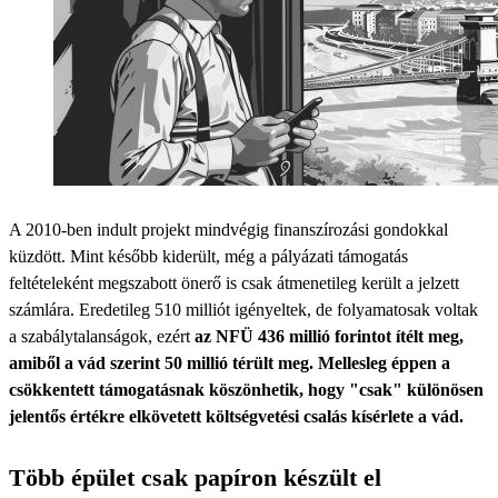
A 2010-ben indult projekt mindvégig finanszírozási gondokkal
küzdött. Mint később kiderült, még a pályázati támogatás
feltételeként megszabott önerő is csak átmenetileg került a jelzett
számlára. Eredetileg 510 milliót igényeltek, de folyamatosak voltak
a szabálytalanságok, ezért
az NFÜ 436 millió forintot ítélt meg,
amiből a vád szerint 50 millió térült meg. Mellesleg éppen a
csökkentett támogatásnak köszönhetik, hogy "csak" különösen
jelentős értékre elkövetett költségvetési csalás kísérlete a vád.
Több épület csak papíron készült el