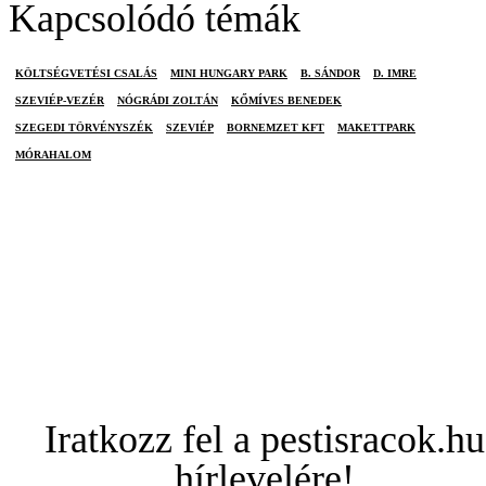
Kapcsolódó témák
KÖLTSÉGVETÉSI CSALÁS
MINI HUNGARY PARK
B. SÁNDOR
D. IMRE
SZEVIÉP-VEZÉR
NÓGRÁDI ZOLTÁN
KŐMÍVES BENEDEK
SZEGEDI TÖRVÉNYSZÉK
SZEVIÉP
BORNEMZET KFT
MAKETTPARK
MÓRAHALOM
Iratkozz fel a pestisracok.hu
hírlevelére!