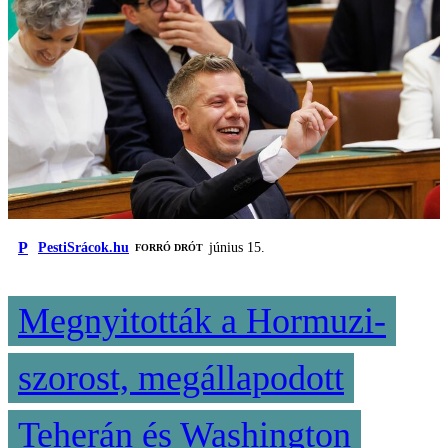
P
PestiSrácok.hu
június 15.
FORRÓ DRÓT
Megnyitották a Hormuzi-
szorost, megállapodott
Teherán és Washington