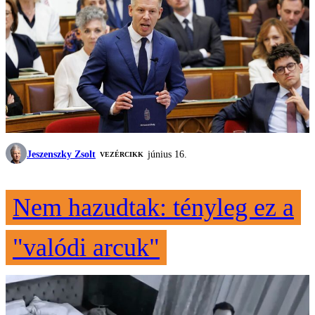
Jeszenszky Zsolt
június 16.
VEZÉRCIKK
Nem hazudtak: tényleg ez a
"valódi arcuk"