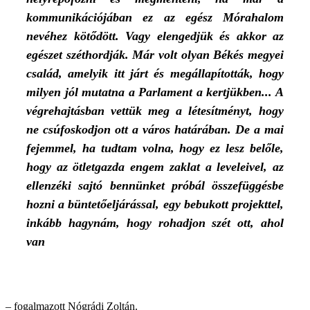
kommunikációjában ez az egész Mórahalom
nevéhez kötődött. Vagy elengedjük és akkor az
egészet széthordják. Már volt olyan Békés megyei
család, amelyik itt járt és megállapították, hogy
milyen jól mutatna a Parlament a kertjükben... A
végrehajtásban vettük meg a létesítményt, hogy
ne csúfoskodjon ott a város határában. De a mai
fejemmel, ha tudtam volna, hogy ez lesz belőle,
hogy az ötletgazda engem zaklat a leveleivel, az
ellenzéki sajtó bennünket próbál összefüggésbe
hozni a büntetőeljárással, egy bebukott projekttel,
inkább hagynám, hogy rohadjon szét ott, ahol
van
– fogalmazott Nógrádi Zoltán.