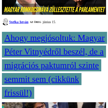
Stefka István
június 15.
AZ ÖREG
Ahogy megjósoltuk: Magyar
Péter Vitnyédről beszél, de a
migrációs paktumról szinte
semmit sem (cikkünk
frissül!)