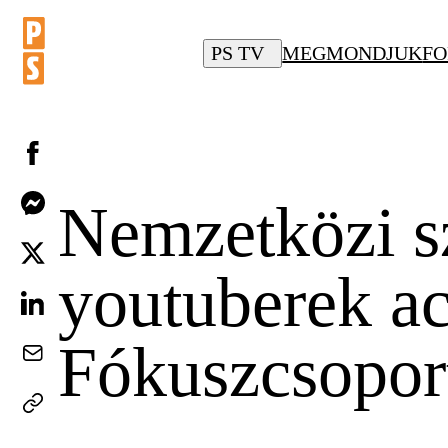
PS TV
MEGMONDJUK
FO
Nemzetközi sz
youtuberek ac
Fókuszcsopor