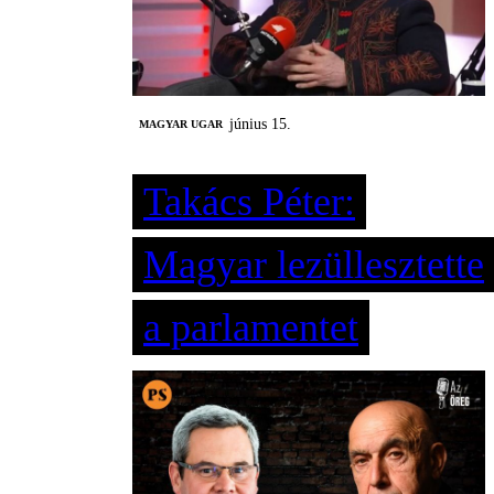
június 15.
MAGYAR UGAR
Takács Péter:
Magyar lezüllesztette
a parlamentet