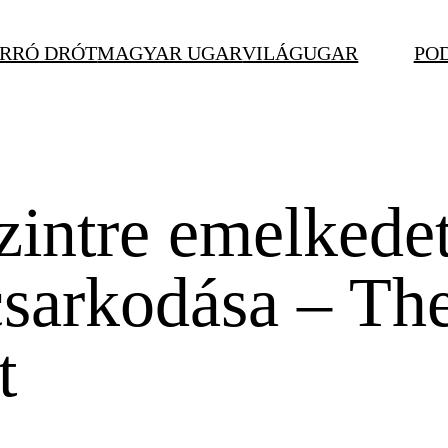
RRÓ DRÓT
MAGYAR UGAR
VILÁGUGAR
PO
intre emelkede
sarkodása – The 
t