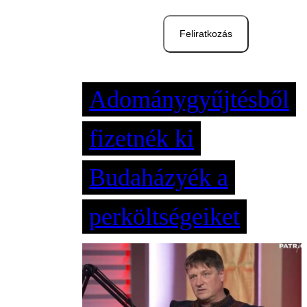
Feliratkozás
Adománygyűjtésből
fizetnék ki
Budaházyék a
perköltségeiket