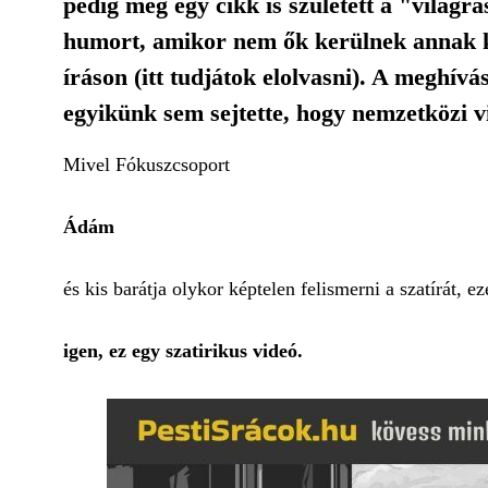
pedig még egy cikk is született a "világ
humort, amikor nem ők kerülnek annak kö
íráson (itt tudjátok elolvasni). A meghív
egyikünk sem sejtette, hogy nemzetközi v
Mivel Fókuszcsoport
Ádám
és kis barátja olykor képtelen felismerni a szatírát, 
igen, ez egy szatirikus videó.