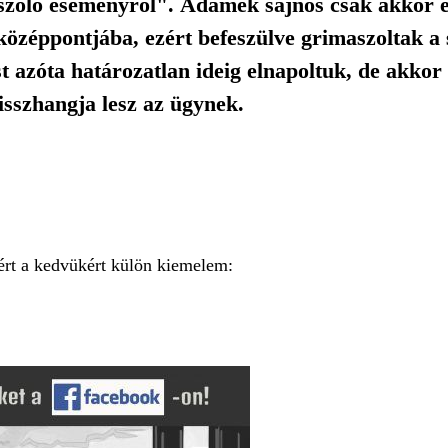
raszóló eseményről". Ádámék sajnos csak akkor é
zéppontjába, ezért befeszülve grimaszoltak a 
ást azóta határozatlan ideig elnapoltuk, de akko
isszhangja lesz az ügynek.
ezért a kedvükért külön kiemelem: