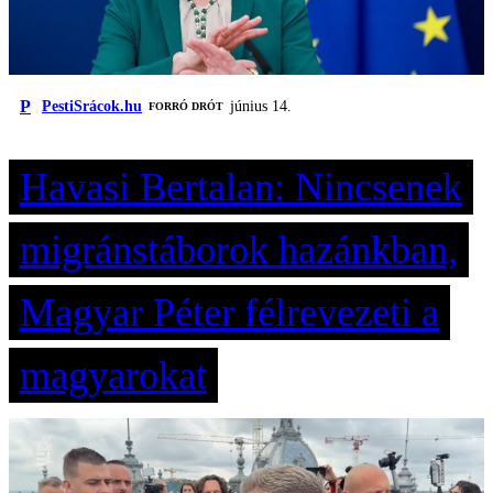
P
PestiSrácok.hu
június 14.
FORRÓ DRÓT
Havasi Bertalan: Nincsenek
migránstáborok hazánkban,
Magyar Péter félrevezeti a
magyarokat