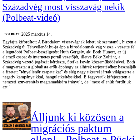
Századvég most visszavág nekik
(Polbeat-videó)
2025 március 14.
‎POLBEAT
Egyfajta kifordított A Birodalom visszavágnak lehetünk szemtanúi, hiszen a
Századvég új Tényellenőr.hu-ja épp a birodalomnak vág vissza - vezette fel
a legutóbbi Polbeat-beszélgetést Huth Gergely, aki Both Hunort, az új
elemző csapat és internetes portál vezetőjét, illetve Béky Zoltánt, a
Századvég vezető jogászát kérdezte, Stefka István közreműködésével. Both
elmagyarázta: a globalista erők épphogy az álhírek terjesztéséhez használják
a fizetett "tényellenőr csapataikat" és elég nagy sikerrel jártak világszerte a
negatív kampányaikkal, hangulatkeltéseikkel. E fegyverük kifejezetten a
nemzeti szuverenitás megtámadására irányult, de "most ellenük fordítjuk
azt."
Álljunk ki közösen a
migrációs paktum
ellen! - Polbeat a Püski