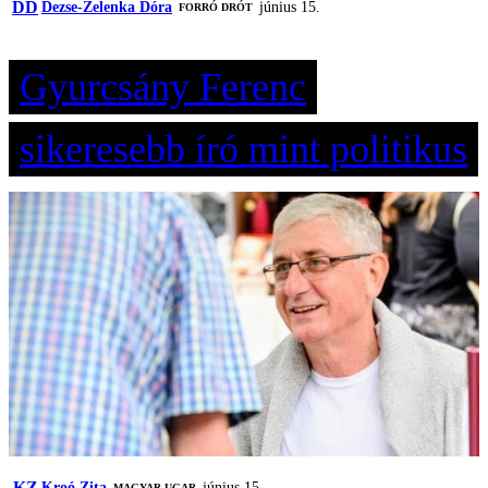
DD
Dezse-Zelenka Dóra
június 15.
FORRÓ DRÓT
Gyurcsány Ferenc
sikeresebb író mint politikus
KZ
Kroó Zita
június 15.
MAGYAR UGAR