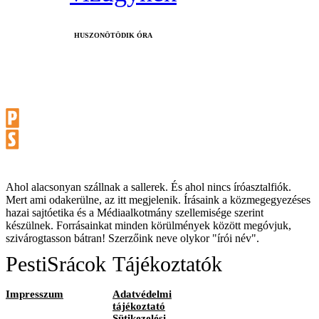
HUSZONÖTÖDIK ÓRA
Ahol alacsonyan szállnak a sallerek. És ahol nincs íróasztalfiók.
Mert ami odakerülne, az itt megjelenik. Írásaink a közmegegyezéses
hazai sajtóetika és a Médiaalkotmány szellemisége szerint
készülnek. Forrásainkat minden körülmények között megóvjuk,
szivárogtasson bátran! Szerzőink neve olykor "írói név".
PestiSrácok
Tájékoztatók
Impresszum
Adatvédelmi
tájékoztató
Sütikezelési