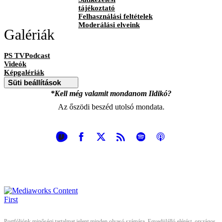
tájékoztató
Felhasználási feltételek
Moderálási elveink
Galériák
PS TVPodcast
Videók
Képgalériák
Süti beállítások
*Kell még valamit mondanom Ildikó?
Az őszödi beszéd utolsó mondata.
Portfóliónk minőségi tartalmat jelent minden olvasó számára. Egyedülálló elérést, országos