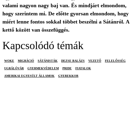
valami nagyon nagy baj van. És mindjárt elmondom,
hogy szerintem mi. De előtte gyorsan elmondom, hogy
miért lenne fontos sokkal többet beszélni a Sátánról. A
kettő között van összefüggés.
Kapcsolódó témák
WOKE
MIGRÁCIÓ
SÁTÁNISTÁK
DEZSE BALÁZS
VEZETŐ
FELELŐSSÉG
UGRÁLÓVÁR
GYERMEKVÉDELEM
PRIDE
FIATALOK
AMERIKAI EGYESÜLT ÁLLAMOK
GYEREKKOR