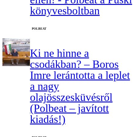
könyvesboltban
‎POLBEAT
Ki ne hinne a
csodákban? – Boros
Imre lerántotta a leplet
a nagy
olajösszesküvésről
(Polbeat – javított
kiadás!)