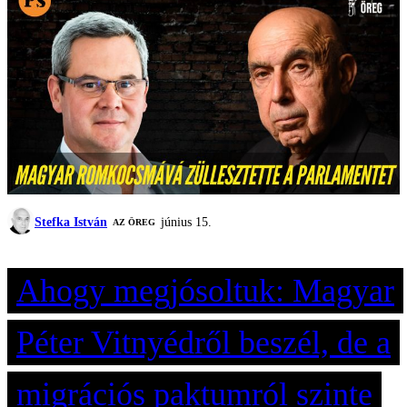
Stefka István
június 15.
AZ ÖREG
Ahogy megjósoltuk: Magyar
Péter Vitnyédről beszél, de a
migrációs paktumról szinte