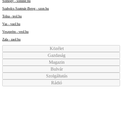
Somogy - sonline.hu
Szabolcs-Szatmár-Bereg - szon.hu
Tolna - teol.hu
Vas - vaol.hu
Veszprém - veol.hu
Zala - zaol.hu
Közélet
Gazdaság
Magazin
Bulvár
Szolgáltatás
Rádió