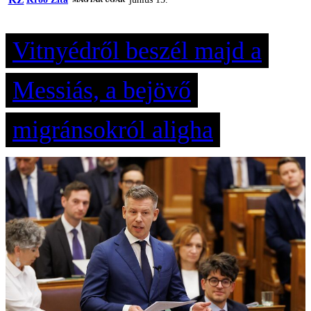
Vitnyédről beszél majd a
Messiás, a bejövő
migránsokról aligha