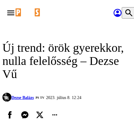
Új trend: örök gyerekkor,
nulla felelősség – Dezse
Vű
Dezse Balázs
2023. július 8. 12:24
PS TV