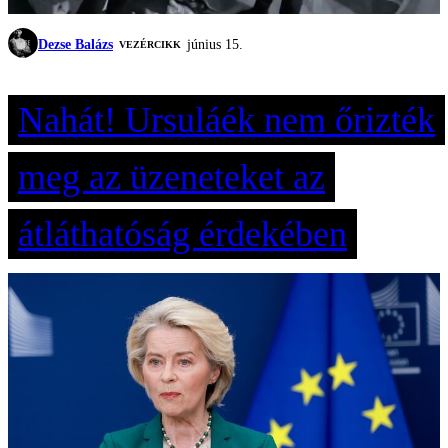
Dezse Balázs
június 15.
VEZÉRCIKK
Nahát! Ursuláék nem őrizték
meg az üzeneteket az
átláthatóság érdekében