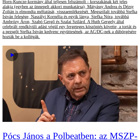
Horn-Kuncze-kormány által teljesen felszámolt - korszakának két jeles
alakja (egyben az ünnepelt akkori munkatársa), Mátyássy Andrea és Dézsy
Zoltán is elmondta méltatását, visszaemlékezését. Megszólalt továbbá Stefka
István felesége, Naszályi Kornélia és egyik lánya, Stefka Nóra, továbbá
Ambrózy Áron, Szabó Gergő és Szalai Szilárd. A Huth Gergely által
celebrált rendkívüli adást végül egy fergeteges köszöntés követte, a tortát és
a pezsgőt Stefka István kedvenc együttesének, az AC/DC-nek a dübörgésére
hozták be a kollégák.
Pócs János a Polbeatben: az MSZP-