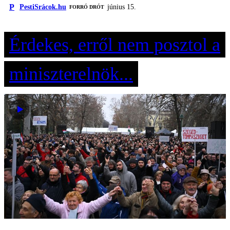
P
PestiSrácok.hu
június 15.
FORRÓ DRÓT
Érdekes, erről nem posztol a
miniszterelnök...