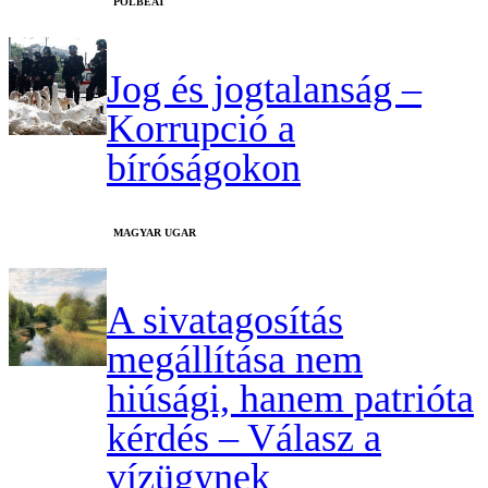
‎POLBEAT
Jog és jogtalanság –
Korrupció a
bíróságokon
MAGYAR UGAR
A sivatagosítás
megállítása nem
hiúsági, hanem patrióta
kérdés – Válasz a
vízügynek