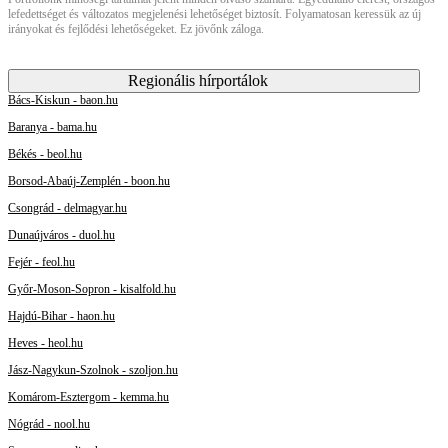
lefedettséget és változatos megjelenési lehetőséget biztosít. Folyamatosan keressük az új
irányokat és fejlődési lehetőségeket. Ez jövőnk záloga.
Regionális hírportálok
Bács-Kiskun - baon.hu
Baranya - bama.hu
Békés - beol.hu
Borsod-Abaúj-Zemplén - boon.hu
Csongrád - delmagyar.hu
Dunaújváros - duol.hu
Fejér - feol.hu
Győr-Moson-Sopron - kisalfold.hu
Hajdú-Bihar - haon.hu
Heves - heol.hu
Jász-Nagykun-Szolnok - szoljon.hu
Komárom-Esztergom - kemma.hu
Nógrád - nool.hu