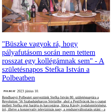
"Büszke vagyok rá, hogy
pályafutásom során nem tettem
rosszat egy kollégámnak sem" - A
születésnapos Stefka István a
Polbeatben
2023 június 10.
‎POLBEAT
Rendhagyó Polbeatet szerveztünk Stefka István 80. születésnapjára a
Revolution '56 Szabadságharcos Sörözőbe, ahol a PestiSrácok.hu-s csapat
mellett Stefka régi barátja és harcostársa, Alexa Károly irodalomtörténész,
író, illetve a konzervatív televíziózás nagy, a rendszerváltoztatás utáni - a