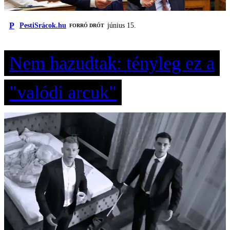
P
PestiSrácok.hu
június 15.
FORRÓ DRÓT
Nem hazudtak: tényleg ez a
"valódi arcuk"