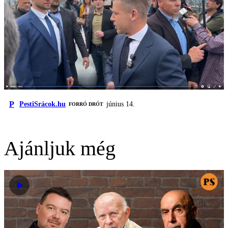
P
PestiSrácok.hu
június 14.
FORRÓ DRÓT
Ajánljuk még