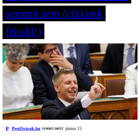
semmit sem (cikkünk
frissül!)
P
PestiSrácok.hu
június 15.
FORRÓ DRÓT