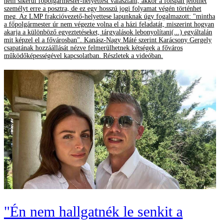
nem sikerül főpolgármester-helyettest választani, akkor a főispán jelölhet
személyt erre a posztra, de ez egy hosszú jogi folyamat végén történhet
meg. Az LMP frakcióvezető-helyettese lapunknak úgy fogalmazott: "mintha
a főpolgármester úr nem végezte volna el a házi feladatát, miszerint hogyan
akarja a különböző egyeztetéseket, tárgyalások lebonyolítani(...) egyáltalán
mit képzel el a fővárosban". Kanász-Nagy Máté szerint Karácsony Gergely
csapatának hozzáállását nézve felmerülhetnek kétségek a főváros
működőképességével kapcsolatban. Részletek a videóban.
"Én nem hallgatnék le senkit a