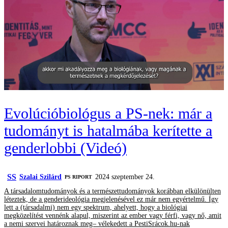
Evolúcióbiológus a PS-nek: már a
tudományt is hatalmába kerítette a
genderlobbi (Videó)
SS
Szalai Szilárd
2024 szeptember 24.
‎PS RIPORT
A társadalomtudományok és a természettudományok korábban elkülönülten
léteztek, de a genderideológia megjelenésével ez már nem egyértelmű. Így
lett a (társadalmi) nem egy spektrum, ahelyett, hogy a biológiai
megközelítést vennénk alapul, miszerint az ember vagy férfi, vagy nő, amit
a nemi szervei határoznak meg– vélekedett a PestiSrácok.hu-nak