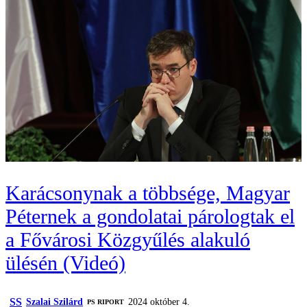
Karácsonynak a többsége, Magyar
Péternek a gondolatai párologtak el
a Fővárosi Közgyűlés alakuló
ülésén (Videó)
SS
Szalai Szilárd
2024 október 4.
‎PS RIPORT