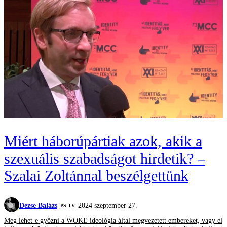
Miért háborúpártiak azok, akik a
szexuális szabadságot hirdetik? –
Szalai Zoltánnal beszélgettünk
Dezse Balázs
2024 szeptember 27.
PS TV
Meg lehet-e győzni a WOKE ideológia által megvezetett embereket, vagy el