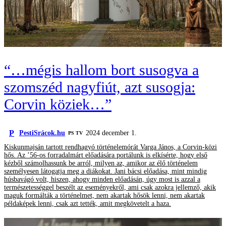
“…mégis hallom bort susogva a
szomszéd nagyfiút, azt susogja:
Corvin köziek…”
P
PestiSrácok.hu
2024 december 1.
PS TV
Kiskunmajsán tartott rendhagyó történelemórát Varga János, a Corvin-közi
hős. Az ’56-os forradalmárt előadására portálunk is elkísérte, hogy első
kézből számolhassunk be arról, milyen az, amikor az élő történelem
személyesen látogatja meg a diákokat. Jani bácsi előadása, mint mindig
húsbavágó volt, hiszen, ahogy minden előadásán, úgy most is azzal a
természetességgel beszélt az eseményekről, ami csak azokra jellemző, akik
maguk formálták a történelmet, nem akartak hősök lenni, nem akartak
példaképek lenni, csak azt tették, amit megkövetelt a haza.