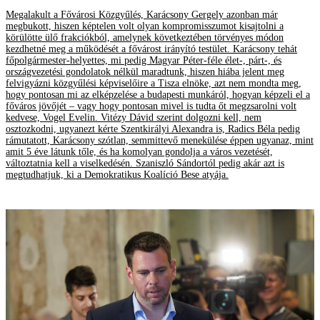
Megalakult a Fővárosi Közgyűlés, Karácsony Gergely azonban már
megbukott, hiszen képtelen volt olyan kompromisszumot kisajtolni a
körülötte ülő frakciókból, amelynek következtében törvényes módon
kezdhetné meg a működését a fővárost irányító testület. Karácsony tehát
főpolgármester-helyettes, mi pedig Magyar Péter-féle élet-, párt-, és
országvezetési gondolatok nélkül maradtunk, hiszen hiába jelent meg
felvigyázni közgyűlési képviselőire a Tisza elnöke, azt nem mondta meg,
hogy pontosan mi az elképzelése a budapesti munkáról, hogyan képzeli el a
főváros jövőjét – vagy hogy pontosan mivel is tudta őt megzsarolni volt
kedvese, Vogel Evelin. Vitézy Dávid szerint dolgozni kell, nem
osztozkodni, ugyanezt kérte Szentkirályi Alexandra is, Radics Béla pedig
rámutatott, Karácsony szótlan, semmittevő menekülése éppen ugyanaz, mint
amit 5 éve látunk tőle, és ha komolyan gondolja a város vezetését,
változtatnia kell a viselkedésén. Szaniszló Sándortól pedig akár azt is
megtudhatjuk, ki a Demokratikus Koalíció Bese atyája.