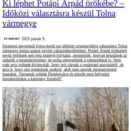
Ki léphet Potápi Árpád örökébe? –
Időközi választásra készül Tolna
vármegye
2025 január 9.
‎PS RIPORT
Szomorú apropónál fogva kerül sor időközi országgyűlési választásra Tolna
vármegye kettes számú egyéni választókerületében. Potápi Árpád örökségét
egyik jelöltnek sem lesz könnyű folytatni, megnéztük, hogyan készülnek az
indulók a megmérettetésre, és szóba elegyedtünk a választókkal is. Nem
csak arra voltunk kíváncsiak, hogy mit várnak a vasárnapi szavazástól, de
arra is, hogy mit gondolnak azokról, akik nem merték megmérettetni
magukat. Tartsanak velünk Dombóvárra és nézzék meg helyszíni
beszámolónkat a kampány finiséről!