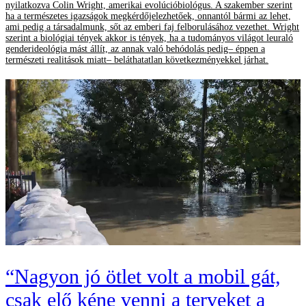
nyilatkozva Colin Wright, amerikai evolúcióbiológus. A szakember szerint
ha a természetes igazságok megkérdőjelezhetőek, onnantól bármi az lehet,
ami pedig a társadalmunk, sőt az emberi faj felborulásához vezethet. Wright
szerint a biológiai tények akkor is tények, ha a tudományos világot leuraló
genderideológia mást állít, az annak való behódolás pedig– éppen a
természeti realitások miatt– beláthatatlan következményekkel járhat.
“Nagyon jó ötlet volt a mobil gát,
csak elő kéne venni a terveket a