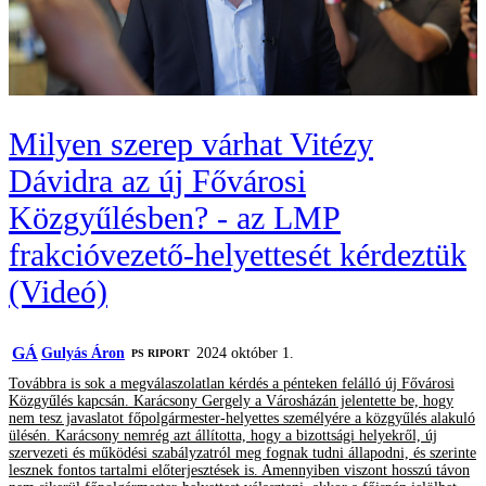
Milyen szerep várhat Vitézy
Dávidra az új Fővárosi
Közgyűlésben? - az LMP
frakcióvezető-helyettesét kérdeztük
(Videó)
GÁ
Gulyás Áron
2024 október 1.
‎PS RIPORT
Továbbra is sok a megválaszolatlan kérdés a pénteken felálló új Fővárosi
Közgyűlés kapcsán. Karácsony Gergely a Városházán jelentette be, hogy
nem tesz javaslatot főpolgármester-helyettes személyére a közgyűlés alakuló
ülésén. Karácsony nemrég azt állította, hogy a bizottsági helyekről, új
szervezeti és működési szabályzatról meg fognak tudni állapodni, és szerinte
lesznek fontos tartalmi előterjesztések is. Amennyiben viszont hosszú távon