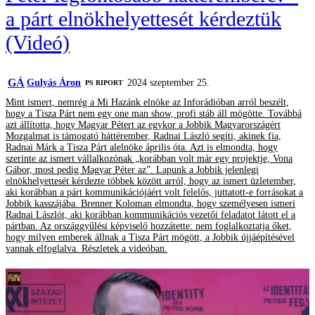
a párt elnökhelyettesét kérdeztük
(Videó)
GÁ
Gulyás Áron
2024 szeptember 25.
‎PS RIPORT
Mint ismert, nemrég a Mi Hazánk elnöke az Inforádióban arról beszélt,
hogy a Tisza Párt nem egy one man show, profi stáb áll mögötte. Továbbá
azt állította, hogy Magyar Pétert az egykor a Jobbik Magyarországért
Mozgalmat is támogató háttérember, Radnai László segíti, akinek fia,
Radnai Márk a Tisza Párt alelnöke április óta. Azt is elmondta, hogy
szerinte az ismert vállalkozónak „korábban volt már egy projektje, Vona
Gábor, most pedig Magyar Péter az”. Lapunk a Jobbik jelenlegi
elnökhelyettesét kérdezte többek között arról, hogy az ismert üzletember,
aki korábban a párt kommunikációjáért volt felelős, juttatott-e forrásokat a
Jobbik kasszájába. Brenner Koloman elmondta, hogy személyesen ismeri
Radnai Lászlót, aki korábban kommunikációs vezetői feladatot látott el a
pártban. Az országgyűlési képviselő hozzátette: nem foglalkoztatja őket,
hogy milyen emberek állnak a Tisza Párt mögött, a Jobbik újjáépítésével
vannak elfoglalva. Részletek a videóban.