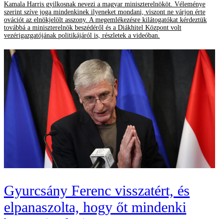
Kamala Harris gyilkosnak nevezi a magyar miniszterelnököt. Véleménye
szerint szíve joga mindenkinek ilyeneket mondani, viszont ne várjon érte
ovációt az elnökjelölt asszony. A megemlékezésre kilátogatókat kérdeztük
továbbá a miniszterelnök beszédéről és a Diákhitel Központ volt
vezérigazgatójának politikájáról is, részletek a videóban.
Gyurcsány Ferenc visszatért, és
elpanaszolta, hogy őt mindenki