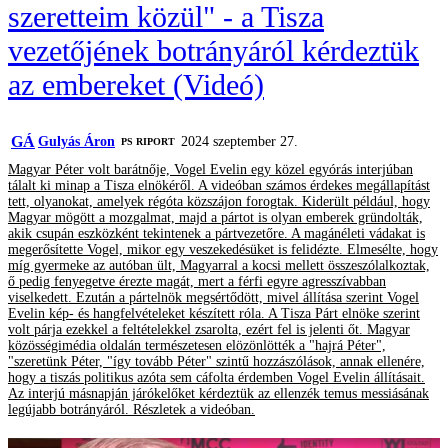
szeretteim közül" - a Tisza
vezetőjének botrányáról kérdeztük
az embereket (Videó)
GÁ
Gulyás Áron
2024 szeptember 27.
‎PS RIPORT
Magyar Péter volt barátnője, Vogel Evelin egy közel egyórás interjúban
tálalt ki minap a Tisza elnökéről. A videóban számos érdekes megállapítást
tett, olyanokat, amelyek régóta közszájon forogtak. Kiderült például, hogy
Magyar mögött a mozgalmat, majd a pártot is olyan emberek gründolták,
akik csupán eszközként tekintenek a pártvezetőre. A magánéleti vádakat is
megerősítette Vogel, mikor egy veszekedésüket is felidézte. Elmesélte, hogy
míg gyermeke az autóban ült, Magyarral a kocsi mellett összeszólalkoztak,
ő pedig fenyegetve érezte magát, mert a férfi egyre agresszívabban
viselkedett. Ezután a pártelnök megsértődött, mivel állítása szerint Vogel
Evelin kép- és hangfelvételeket készített róla. A Tisza Párt elnöke szerint
volt párja ezekkel a feltételekkel zsarolta, ezért fel is jelenti őt. Magyar
közösségimédia oldalán természetesen elözönlötték a "hajrá Péter",
"szeretünk Péter, "így tovább Péter" szintű hozzászólások, annak ellenére,
hogy a tiszás politikus azóta sem cáfolta érdemben Vogel Evelin állításait.
Az interjú másnapján járókelőket kérdeztük az ellenzék temus messiásának
legújabb botrányáról. Részletek a videóban.