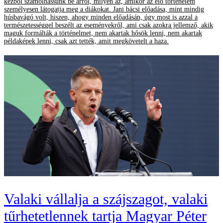
kézből számolhassunk be arról, milyen az, amikor az élő történelem
személyesen látogatja meg a diákokat. Jani bácsi előadása, mint mindig
húsbavágó volt, hiszen, ahogy minden előadásán, úgy most is azzal a
természetességgel beszélt az eseményekről, ami csak azokra jellemző, akik
maguk formálták a történelmet, nem akartak hősök lenni, nem akartak
példaképek lenni, csak azt tették, amit megkövetelt a haza.
Valaki vállalja a szájszagot, valaki
tűrhetetlennek tartja Magyar Péter