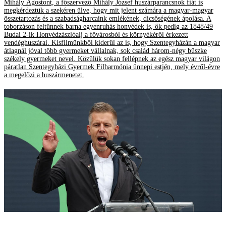
Mihály Ágostont, a főszervező Mihály József huszárparancsnok fiát is
megkérdeztük a szekéren ülve, hogy mit jelent számára a magyar-magyar
összetartozás és a szabadságharcaink emlékének, dicsőségének ápolása. A
toborzáson feltűnnek barna egyenruhás honvédek is, ők pedig az 1848/49
Budai 2-ik Honvédzászlóalj a fővárosból és környékéről érkezett
vendéghuszárai. Kisfilmünkből kiderül az is, hogy Szentegyházán a magyar
átlagnál jóval több gyermeket vállalnak, sok család három-négy büszke
székely gyermeket nevel. Közülük sokan fellépnek az egész magyar világon
páratlan Szentegyházi Gyermek Filharmónia ünnepi estjén, mely évről-évre
a megelőzi a huszármenetet.