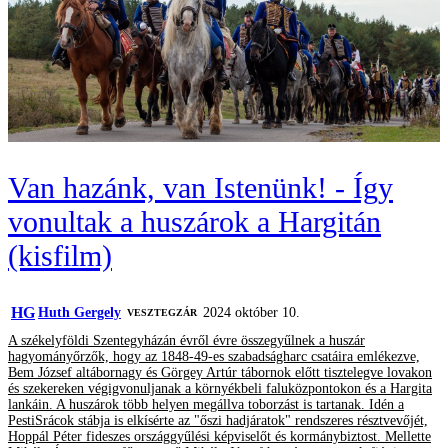
Van hazánk, van Istenünk! - Így
vonultak a huszárok a Hargitán
(kisfilm)
HG
Huth Gergely
2024 október 10.
VESZTEGZÁR
A székelyföldi Szentegyházán évről évre összegyűlnek a huszár
hagyományőrzők, hogy az 1848-49-es szabadságharc csatáira emlékezve,
Bem József altábornagy és Görgey Artúr tábornok előtt tisztelegve lovakon
és szekereken végigvonuljanak a környékbeli faluközpontokon és a Hargita
lankáin. A huszárok több helyen megállva toborzást is tartanak. Idén a
PestiSrácok stábja is elkísérte az "őszi hadjáratok" rendszeres résztvevőjét,
Hoppál Péter fideszes országgyűlési képviselőt és kormánybiztost. Mellette