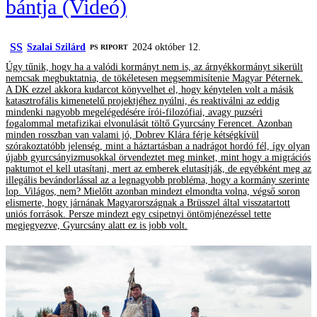
bántja (Videó)
SS
Szalai Szilárd
2024 október 12.
‎PS RIPORT
Úgy tűnik, hogy ha a valódi kormányt nem is, az árnyékkormányt sikerült
nemcsak megbuktatnia, de tökéletesen megsemmisítenie Magyar Péternek.
A DK ezzel akkora kudarcot könyvelhet el, hogy kénytelen volt a másik
katasztrofális kimenetelű projektjéhez nyúlni, és reaktiválni az eddig
mindenki nagyobb megelégedésére írói-filozófiai, avagy puzséri
fogalommal metafizikai elvonulását töltő Gyurcsány Ferencet. Azonban
minden rosszban van valami jó, Dobrev Klára férje kétségkívül
szórakoztatóbb jelenség, mint a háztartásban a nadrágot hordó fél, így olyan
újabb gyurcsányizmusokkal örvendeztet meg minket, mint hogy a migrációs
paktumot el kell utasítani, mert az emberek elutasítják, de egyébként meg az
illegális bevándorlással az a legnagyobb probléma, hogy a kormány szerinte
lop. Világos, nem? Mielőtt azonban mindezt elmondta volna, végső soron
elismerte, hogy járnának Magyarországnak a Brüsszel által visszatartott
uniós források. Persze mindezt egy csipetnyi öntömjénezéssel tette
megjegyezve, Gyurcsány alatt ez is jobb volt.