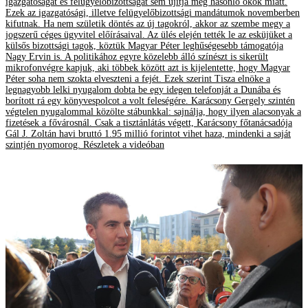
igazgatóságát és felügyelőbizottságát sem újítja meg hasonló okok miatt.
Ezek az igazgatósági, illetve felügyelőbizottsági mandátumok novemberben
kifutnak. Ha nem születik döntés az új tagokról, akkor az szembe megy a
jogszerű céges ügyvitel előírásaival. Az ülés elején tették le az esküjüket a
külsős bizottsági tagok, köztük Magyar Péter leghűségesebb támogatója
Nagy Ervin is. A politikához egyre közelebb álló színészt is sikerült
mikrofonvégre kapjuk, aki többek között azt is kijelentette, hogy Magyar
Péter soha nem szokta elveszteni a fejét. Ezek szerint Tisza elnöke a
legnagyobb lelki nyugalom dobta be egy idegen telefonját a Dunába és
borított rá egy könyvespolcot a volt feleségére. Karácsony Gergely szintén
végtelen nyugalommal közölte stábunkkal: sajnálja, hogy ilyen alacsonyak a
fizetések a fővárosnál. Csak a tisztánlátás végett, Karácsony főtanácsadója
Gál J. Zoltán havi bruttó 1.95 millió forintot vihet haza, mindenki a saját
szintjén nyomorog. Részletek a videóban