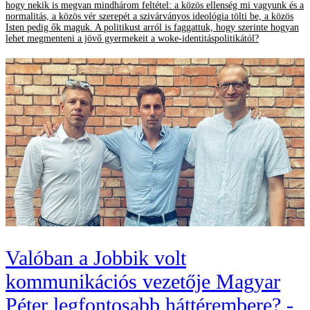
hogy nekik is megvan mindhárom feltétel: a közös ellenség mi vagyunk és a
normalitás, a közös vér szerepét a szivárványos ideológia tölti be, a közös
Isten pedig ők maguk. A politikust arról is faggattuk, hogy szerinte hogyan
lehet megmenteni a jövő gyermekeit a woke-identitáspolitikától?
Valóban a Jobbik volt
kommunikációs vezetője Magyar
Péter legfontosabb háttérembere? -