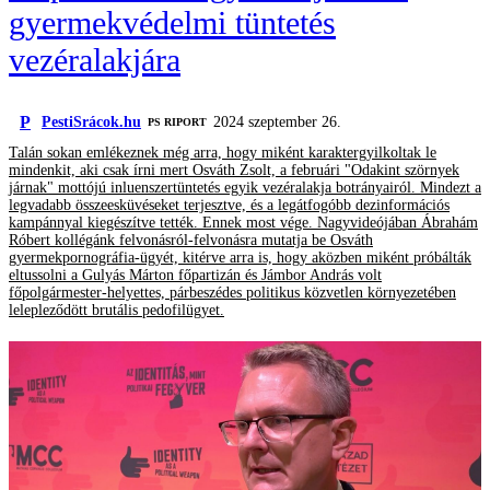
gyermekvédelmi tüntetés
vezéralakjára
P
PestiSrácok.hu
2024 szeptember 26.
‎PS RIPORT
Talán sokan emlékeznek még arra, hogy miként karaktergyilkoltak le
mindenkit, aki csak írni mert Osváth Zsolt, a februári "Odakint szörnyek
járnak" mottójú inluenszertüntetés egyik vezéralakja botrányairól. Mindezt a
legvadabb összeesküvéseket terjesztve, és a legátfogóbb dezinformációs
kampánnyal kiegészítve tették. Ennek most vége. Nagyvideójában Ábrahám
Róbert kollégánk felvonásról-felvonásra mutatja be Osváth
gyermekpornográfia-ügyét, kitérve arra is, hogy aközben miként próbálták
eltussolni a Gulyás Márton főpartizán és Jámbor András volt
főpolgármester-helyettes, párbeszédes politikus közvetlen környezetében
lelepleződött brutális pedofilügyet.