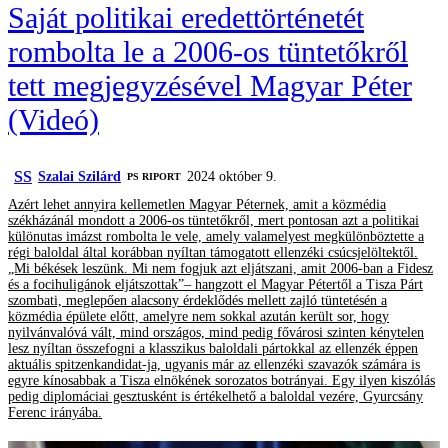
Saját politikai eredettörténetét
rombolta le a 2006-os tüntetőkről
tett megjegyzésével Magyar Péter
(Videó)
SS
Szalai Szilárd
2024 október 9.
‎PS RIPORT
Azért lehet annyira kellemetlen Magyar Péternek, amit a közmédia
székházánál mondott a 2006-os tüntetőkről, mert pontosan azt a politikai
különutas imázst rombolta le vele, amely valamelyest megkülönböztette a
régi baloldal által korábban nyíltan támogatott ellenzéki csúcsjelöltektől.
„Mi békések leszünk. Mi nem fogjuk azt eljátszani, amit 2006-ban a Fidesz
és a focihuligánok eljátszottak”– hangzott el Magyar Pétertől a Tisza Párt
szombati, meglepően alacsony érdeklődés mellett zajló tüntetésén a
közmédia épülete előtt, amelyre nem sokkal azután került sor, hogy
nyilvánvalóvá vált, mind országos, mind pedig fővárosi szinten kénytelen
lesz nyíltan összefogni a klasszikus baloldali pártokkal az ellenzék éppen
aktuális spitzenkandidat-ja, ugyanis már az ellenzéki szavazók számára is
egyre kínosabbak a Tisza elnökének sorozatos botrányai. Egy ilyen kiszólás
pedig diplomáciai gesztusként is értékelhető a baloldal vezére, Gyurcsány
Ferenc irányába.