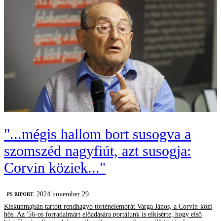
"...mégis hallom bort susogva a
szomszéd nagyfiút, azt susogja:
Corvin köziek..."
2024 november 29.
‎PS RIPORT
Kiskunmajsán tartott rendhagyó történelemórát Varga János, a Corvin-közi
hős. Az '56-os forradalmárt előadására portálunk is elkísérte, hogy első