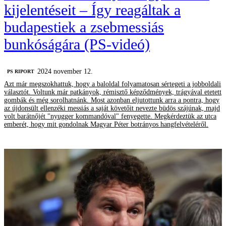
kijelentéseit – Így reagáltak a
budapestiek a zsebmessiás
bunkóságára (PS-videó)
2024 november 12.
‎PS RIPORT
Azt már megszokhattuk, hogy a baloldal folyamatosan sértegeti a jobboldali
választót. Voltunk már patkányok, rémisztő képződmények, trágyával etetett
gombák és még sorolhatnánk. Most azonban eljutottunk arra a pontra, hogy
az újdonsült ellenzéki messiás a saját követőit nevezte büdös szájúnak, majd
volt barátnőjét "nyugger kommandóval" fenyegette. Megkérdeztük az utca
emberét, hogy mit gondolnak Magyar Péter botrányos hangfelvételéről.