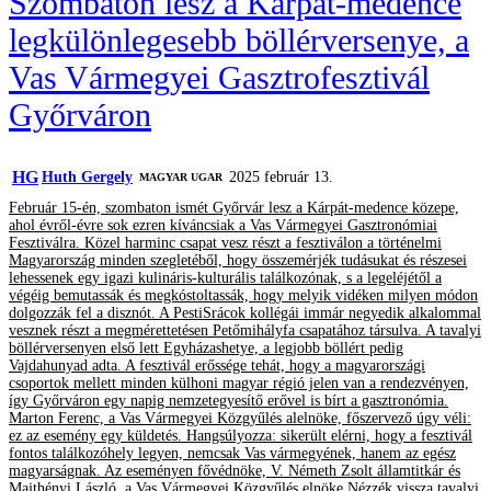
Szombaton lesz a Kárpát-medence
legkülönlegesebb böllérversenye, a
Vas Vármegyei Gasztrofesztivál
Győrváron
HG
Huth Gergely
2025 február 13.
MAGYAR UGAR
Február 15-én, szombaton ismét Győrvár lesz a Kárpát-medence közepe,
ahol évről-évre sok ezren kíváncsiak a Vas Vármegyei Gasztronómiai
Fesztiválra. Közel harminc csapat vesz részt a fesztiválon a történelmi
Magyarország minden szegletéből, hogy összemérjék tudásukat és részesei
lehessenek egy igazi kulináris-kulturális találkozónak, s a legeléjétől a
végéig bemutassák és megkóstoltassák, hogy melyik vidéken milyen módon
dolgozzák fel a disznót. A PestiSrácok kollégái immár negyedik alkalommal
vesznek részt a megmérettetésen Petőmihályfa csapatához társulva. A tavalyi
böllérversenyen első lett Egyházashetye, a legjobb böllért pedig
Vajdahunyad adta. A fesztivál erőssége tehát, hogy a magyarországi
csoportok mellett minden külhoni magyar régió jelen van a rendezvényen,
így Győrváron egy napig nemzetegyesítő erővel is bírt a gasztronómia.
Marton Ferenc, a Vas Vármegyei Közgyűlés alelnöke, főszervező úgy véli:
ez az esemény egy küldetés. Hangsúlyozza: sikerült elérni, hogy a fesztivál
fontos találkozóhely legyen, nemcsak Vas vármegyének, hanem az egész
magyarságnak. Az eseményen fővédnöke, V. Németh Zsolt államtitkár és
Majthényi László, a Vas Vármegyei Közgyűlés elnöke Nézzék vissza tavalyi