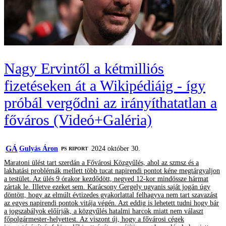
Nagy Ervintől a kétmilliós
fizetéseken át a Wikipédiáig - így
próbál vergődni az irányíthatatlan a
főváros (Videó+Galéria)
GÁ
Gulyás Áron
2024 október 30.
‎PS RIPORT
Maratoni ülést tart szerdán a Fővárosi Közgyűlés, ahol az szmsz és a
lakhatási problémák mellett több tucat napirendi pontot kéne megtárgyaljon
a testület. Az ülés 9 órakor kezdődött, negyed 12-kor mindössze hármat
zártak le. Illetve ezeket sem. Karácsony Gergely ugyanis saját jogán úgy
döntött, hogy az elmúlt évtizedes gyakorlattal felhagyva nem tart szavazást
az egyes napirendi pontok vitája végén. Azt eddig is lehetett tudni hogy bár
a jogszabályok előírják, a közgyűlés hatalmi harcok miatt nem választ
főpolgármester-helyettest. Az viszont új, hogy a fővárosi cégek