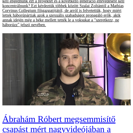
kell engednünk ezt a projektet és a következő generáció eltévedésére kell
koncentrálnunk? Ezt kérdeztük többek között Szalai Zoltántól a Mathias
Corvinus Collegium főigazgatójától, de arról is felvetettük, hogy miért
lettek háborúpártiak azok a szexuális szabadságot propagáló erők, akik
annak idején még a béke mellett tették le a voksukat a “szeretkezz, ne
háborúzz” jelszó nevében.
Ábrahám Róbert megsemmisítő
csapást mért nagyvideójában a