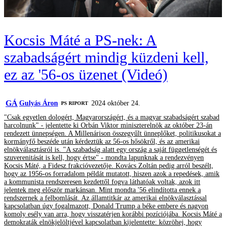
Kocsis Máté a PS-nek: A
szabadságért mindig küzdeni kell,
ez az '56-os üzenet (Videó)
GÁ
Gulyás Áron
2024 október 24.
‎PS RIPORT
"Csak egyetlen dologért, Magyarországért, és a magyar szabadságért szabad
harcolnunk" - jelentette ki Orbán Viktor miniszterelnök az október 23-án
rendezett ünnepségen. A Millenárison összegyűlt ünneplőket, politikusokat a
kormányfő beszéde után kérdeztük az 56-os hősökről, és az amerikai
elnökválasztásról is. "A szabadság alatt egy ország a saját függetlenségét és
szuverenitását is kell, hogy értse" - mondta lapunknak a rendezvényen
Kocsis Máté, a Fidesz frakcióvezetője. Kovács Zoltán pedig arról beszélt,
hogy az 1956-os forradalom példát mutatott, hiszen azok a repedések, amik
a kommunista rendszeresen kezdettől fogva láthatóak voltak, azok itt
jelentek meg először markánsan. Mint mondta '56 elindította ennek a
rendszernek a felbomlását. Az államtitkár az amerikai elnökválasztással
kapcsolatban úgy fogalmazott, Donald Trump a béke embere és nagyon
komoly esély van arra, hogy visszatérjen korábbi pozíciójába. Kocsis Máté a
demokraták elnökjelöltjével kapcsolatban kijelentette: közröhej, hogy