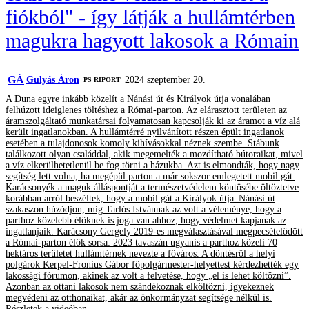
fiókból" - így látják a hullámtérben
magukra hagyott lakosok a Rómain
GÁ
Gulyás Áron
2024 szeptember 20.
‎PS RIPORT
A Duna egyre inkább közelít a Nánási út és Királyok útja vonalában
felhúzott ideiglenes töltéshez a Római-parton. Az elárasztott területen az
áramszolgáltató munkatársai folyamatosan kapcsolják ki az áramot a víz alá
került ingatlanokban. A hullámtérré nyilvánított részen épült ingatlanok
esetében a tulajdonosok komoly kihívásokkal néznek szembe. Stábunk
találkozott olyan családdal, akik megemelték a mozdítható bútoraikat, mivel
a víz elkerülhetetlenül be fog törni a házukba. Azt is elmondták, hogy nagy
segítség lett volna, ha megépül parton a már sokszor emlegetett mobil gát.
Karácsonyék a maguk álláspontját a természetvédelem köntösébe öltöztetve
korábban arról beszéltek, hogy a mobil gát a Királyok útja–Nánási út
szakaszon húzódjon, míg Tarlós Istvánnak az volt a véleménye, hogy a
parthoz közelebb élőknek is joga van ahhoz, hogy védelmet kapjanak az
ingatlanjaik. Karácsony Gergely 2019-es megválasztásával megpecsételődött
a Római-parton élők sorsa: 2023 tavaszán ugyanis a parthoz közeli 70
hektáros területet hullámtérnek nevezte a főváros. A döntésről a helyi
polgárok Kerpel-Fronius Gábor főpolgármester-helyettest kérdezhették egy
lakossági fórumon, akinek az volt a felvetése, hogy „el is lehet költözni”.
Azonban az ottani lakosok nem szándékoznak elköltözni, igyekeznek
megvédeni az otthonaikat, akár az önkormányzat segítsége nélkül is.
Részletek a videóban.