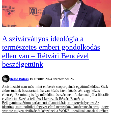
A szivárványos ideológia a
természetes emberi gondolkodás
ellen van – Rétvári Bencével
beszélgettünk
Dezse Balázs
2024 szeptember 26.
‎PS RIPORT
A civilizáció nem más, mint emberek csoportjainak együttműködése. Csak
akkor tudunk összetartani, ha van közös isten, közös vér, vagy közös
ellenség. Ez mindig is így működött, és ezért nem funkcionál jól a liberális
civilizáció. Ezzel a felütéssel kérdeztük Rétvári Bencét, a
Belügyminisztérium parlamenti államtitkárát, miniszterhelyettest Az
identitás, mint politikai fegyver című nemzetközi konferencián arról, hogy
szerinte milyen civilizációt képzelnek a WOKE liberálisok annak tükrében,