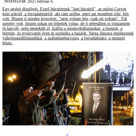
2025 február 6.
VESZTEGZÁR
Egy utolsó díszlövés. Ezzel búcsúztunk "Jani bácsitól", az utolsó Corvin
közi sráctól, a forradalmártól, aki rám szólna, mert azt mondom róla, hős
volt. Hiszen ő mindig kijavított: "nem voltam hős, csak ott voltam". Túl
szerény volt, hiszen sokan ott lehettek volna, de ő sebesülten is visszament
és harcolt, nem menekült el, kiállta a megpróbáltatásokat, a bosszút, a
börtönt, és nyolcvanöt éven át szolgálta a hazáját. Varga Jánosra emlékezünk
videóösszeállításunkkal, a szabadságharcosra, a forradalmára, a nemzeti
hősre.