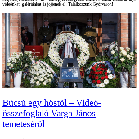
videónkat, galériánkat és jöjjenek el! Találkozzunk Győrváron!
Búcsú egy hőstől – Videó-
összefoglaló Varga János
temetéséről