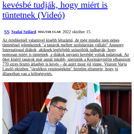
kevésbé tudják, hogy miért is
tüntetnek (Videó)
SS
Szalai Szilárd
2022 október 15.
MAGYAR UGAR
Az ötödikeinél valamivel kisebb létszámú, de még mindig igen népes
tüntetéssel jelentkeztek "a tanárok mellett szolidaritást vállaló" Amnesty
International diákok, akiknek legfeljebb szószólóik tudhatják, hogy
pontosan miért is tüntetnek, a diákok ugyanis kevésbé voltak tudatosak. Az
őket kísérő tanárok már annál inkább, szerintük a Kormányinfón elhangzott
770 ezres bruttó átlagbér is kevés – de azért most jól jönne. Viszont Varju
László eközben "járulékos veszteségként" hirtelen elismerte, hogy jó
állapotban van a költségvetés.