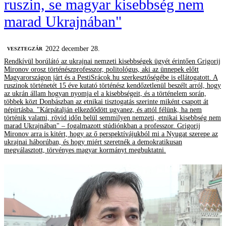
ruszin, se magyar kisebbség nem
marad Ukrajnában"
2022 december 28.
VESZTEGZÁR
Rendkívül borúlátó az ukrajnai nemzeti kisebbségek ügyét érintően Grigorij
Mironov orosz történészprofesszor, politológus, aki az ünnepek előtt
Magyarországon járt és a PestiSrácok.hu szerkesztőségébe is ellátogatott. A
ruszinok történetét 15 éve kutató történész kendőzetlenül beszélt arról, hogy
az ukrán állam hogyan nyomja el a kisebbségeit, és a történelem során,
többek közt Donbászban az etnikai tisztogatás szerinte miként csapott át
népirtásba. "Kárpátalján elkezdődött ugyanez, és attól félünk, ha nem
történik valami, rövid időn belül semmilyen nemzeti, etnikai kisebbség nem
marad Ukrajnában" – fogalmazott stúdiónkban a professzor. Grigorij
Mironov arra is kitért, hogy az ő perspektívájukból mi a Nyugat szerepe az
ukrajnai háborúban, és hogy miért szeretnék a demokratikusan
megválasztott, törvényes magyar kormányt megbuktatni.