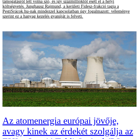
támogatásról lett volna szó, és így százmillióktól esett el a helyi
költségvetés. Junghausz Rajmund, a kerületi Fidesz-frakció tagja a
PestiSrácok.hu-nak mindezzel kapcsolatban úgy fogalmazott: véleménye
szerint ez a hanyag kezelés gyanúját is felveti.
Az atomenergia európai jövője,
avagy kinek az érdekét szolgálja az