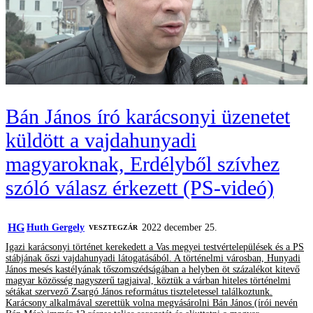
Bán János író karácsonyi üzenetet
küldött a vajdahunyadi
magyaroknak, Erdélyből szívhez
szóló válasz érkezett (PS-videó)
HG
Huth Gergely
2022 december 25.
VESZTEGZÁR
Igazi karácsonyi történet kerekedett a Vas megyei testvértelepülések és a PS
stábjának őszi vajdahunyadi látogatásából. A történelmi városban, Hunyadi
János mesés kastélyának tőszomszédságában a helyben öt százalékot kitevő
magyar közösség nagyszerű tagjaival, köztük a várban hiteles történelmi
sétákat szervező Zsargó János református tiszteletessel találkoztunk.
Karácsony alkalmával szerettük volna megvásárolni Bán János (írói nevén