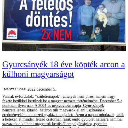
Gyurcsányék 18 éve köpték arcon a
külhoni magyarságot
2022 december 5.
MAGYAR UGAR
Vannak évfordulók, "születésnapok", amelyek nem piros, hanem nagy
fekete betűkkel kerülnek be a magyar nemzet történelmébe. December 5-e
pontosan ilyen nap. A 2004-es népszavazás napja, Gyurcsányék
nemzetellenes, kitartó, határon túli magyarok elleni uszításának
eredményeként a nemzeti gyalázat napja lett. Azon a napon mindazok, akik
a heteken át minden létező csatornán rájuk ömlő gyűlölet hatására nemmel
szavaztak a külhoni magyarok kettős állampolgárságára, egyetlen