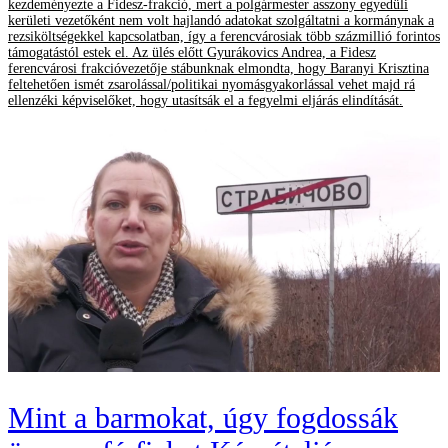
kezdeményezte a Fidesz-frakció, mert a polgármester asszony egyedüli
kerületi vezetőként nem volt hajlandó adatokat szolgáltatni a kormánynak a
rezsiköltségekkel kapcsolatban, így a ferencvárosiak több százmillió forintos
támogatástól estek el. Az ülés előtt Gyurákovics Andrea, a Fidesz
ferencvárosi frakcióvezetője stábunknak elmondta, hogy Baranyi Krisztina
feltehetően ismét zsarolással/politikai nyomásgyakorlással vehet majd rá
ellenzéki képviselőket, hogy utasítsák el a fegyelmi eljárás elindítását.
Mint a barmokat, úgy fogdossák