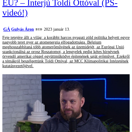
EU? – Interjú Toldi Ottóval (PS-
videó!)
GÁ
Gulyás Áron
2023 január 13.
ECO
Feje tetejére állt a világ: a korábbi harcos nyugati zöld politika helyett egyre
nagyobb teret nyer az atomenergia elfogadottsága. Belgium
meghosszabbítaná több atomerőművének az üzemidejét, az Európai Unió
szankcionálná az orosz Roszatomot, a lengyelek pedig kétes hírnévnek
örvendő amerikai céggel együttműködve építenének saját erőművet. Ezekről
a témákról beszélgettünk Toldi Ottóval, az MCC Klímapolitikai Intézetének
kutatásvezetőjével.