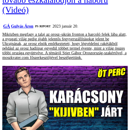
(Videó)
GÁ
Gulyás Áron
2023 január 20.
‎PS RIPORT
Miközben megfagy a talaj az orosz–ukrán fronton a harcoló felek lába alatt,
a nyugati világ pedig újabb jelentős fegyverszállításokat jelent be
Ukrajnának, az orosz elnök emlékeztetett, hogy légvédelmi rakétákból
például az orosz hadiipar egyedül többet termel évente, mint a világ összes
többi országa együttvéve. A témáról Stier Gábor Oroszország-szakértővel, a
moszkvater.com főszerkesztőjével beszélgettünk.