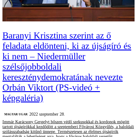
Baranyi Krisztina szerint az ő
feladata eldönteni, ki az újságíró és
ki nem – Niedermüller
szélsőjobboldali
kereszténydemokratának nevezte
Orbán Viktort (PS-videó +
képgaléria)
2022 szeptember 28.
MAGYAR UGAR
Immár Karácsony Gergelyt bőszen védő szekusokkal és kordonok mögött
tartott újságírókkal kezdődött a szeptemberi Fővárosi Közgyűlés, a baloldali
szólásszabadság kitűnő ünnepe. Természetesen az élelmes újságírók
megtalálták a lehetőséget arra, hogy a főváros baloldali vezetőit