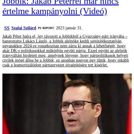
Jobbik: Jakab Péterrel már nincs
értelme kampányolni (Videó)
SS
Szalai Szilárd
2023 január 31.
‎PS RIPORT
Jakab Péter balra el, így távozott a Jobbikból a Gyurcsány-párt irányába –
hangoztatta Lukács László, a Jobbik alelnöke keddi sajtótájékoztatóján,
ugyanakkor 2024-re vonatkozóan nem zárta ki annak a lehetőségét, hogy
akár DK-s politikusokkal működjön együtt pártja. Ezzel együtt az alelnök
irányváltást hirdetett meg, amelynek lényege, hogy pártpolitikusok helyett
civilek mögé állna be a Jobbik, ez azonban nagyon úgy tűnik, hogy inkább
csak a leamortizálódott pártszervezet újraépítésére tett kísérlet.