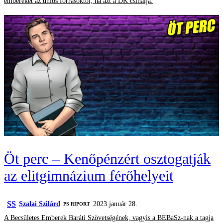
embereket az uniós forrásoktól, ha azt a DK csinálja.
Öt perc – Kenőpénzért osztogatják
az elitgimnázium férőhelyeit
SS
Szalai Szilárd
2023 január 28.
‎PS RIPORT
A Becsületes Emberek Baráti Szövetségének, vagyis a BEBaSz-nak a tagja