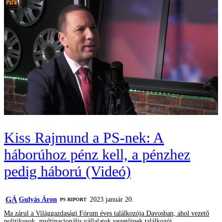
Kiss Rajmund a PS-nek: A
háborúhoz pénz kell, a pénzhez
pedig háború (Videó)
GÁ
Gulyás Áron
2023 január 20.
‎PS RIPORT
Ma zárul a Világgazdasági Fórum éves találkozója Davosban, ahol vezető
politikusok, multinacionális vállalatok vezetőinek találkozói