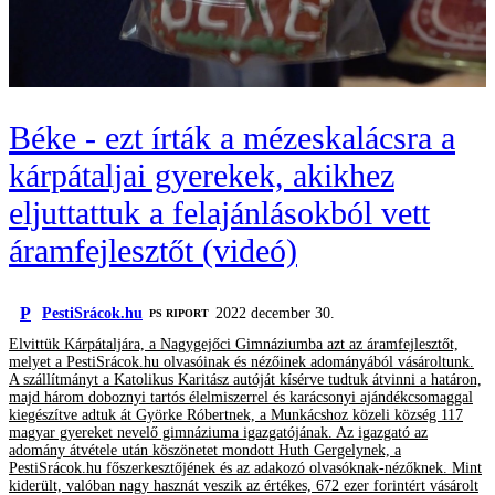
Béke - ezt írták a mézeskalácsra a
kárpátaljai gyerekek, akikhez
eljuttattuk a felajánlásokból vett
áramfejlesztőt (videó)
P
PestiSrácok.hu
2022 december 30.
‎PS RIPORT
Elvittük Kárpátaljára, a Nagygejőci Gimnáziumba azt az áramfejlesztőt,
melyet a PestiSrácok.hu olvasóinak és nézőinek adományából vásároltunk.
A szállítmányt a Katolikus Karitász autóját kísérve tudtuk átvinni a határon,
majd három doboznyi tartós élelmiszerrel és karácsonyi ajándékcsomaggal
kiegészítve adtuk át Györke Róbertnek, a Munkácshoz közeli község 117
magyar gyereket nevelő gimnáziuma igazgatójának. Az igazgató az
adomány átvétele után köszönetet mondott Huth Gergelynek, a
PestiSrácok.hu főszerkesztőjének és az adakozó olvasóknak-nézőknek. Mint
kiderült, valóban nagy hasznát veszik az értékes, 672 ezer forintért vásárolt