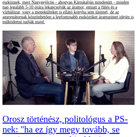
eszköznek, mert Nagygejőcön - ahogyan Kárpátalján mindenütt - minden
nap legalább 5-10 órára lekapcsolják az áramot, emiatt a fűtés és a
vízhálózat, vagy a menekülteket is ellátó konyha sem üzemel, de az
aggregátornak köszönhetően a legfontosabb eszközöket áramszünet idején is
működtetni tudják majd.
Orosz történész, politológus a PS-
nek: "ha ez így megy tovább, se