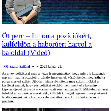
Öt perc – Itthon a pozíciókért,
külföldön a háborúért harcol a
baloldal (Videó)
SS
Szalai Szilárd
2023 január 21.
PS TV
Az elvek politikusai ezen a héten is megmutatták, hogy miért is küzdenek
nap mint nap: a pozícióért. László Imre ennek köszönhetően megtarthatta
polgármesteri székét Újbudán, hiába rövidítette meg százmilliókkal a
kerületet azáltal, hogy pártpolitikai okokból nem ment el a kormány
képviselőjével tárgyalni a kormányzati rezsitámogatásról. Miközben a hazai
baloldal a pozíciókon marakodik, külföldi kollégáik egészen más játékszert
találtak maguknak: ők a háborúba szerettek bele. Ez történt a héten 5
percben.