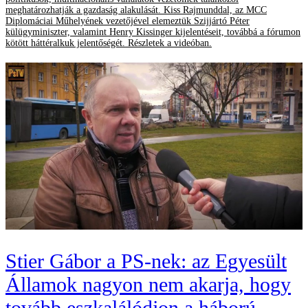
meghatározhatják a gazdaság alakulását. Kiss Rajmunddal, az MCC
Diplomáciai Műhelyének vezetőjével elemeztük Szijjártó Péter
külügyminiszter, valamint Henry Kissinger kijelentéseit, továbbá a fórumon
kötött háttéralkuk jelentőségét. Részletek a videóban.
Stier Gábor a PS-nek: az Egyesült
Államok nagyon nem akarja, hogy
tovább eszkalálódjon a háború