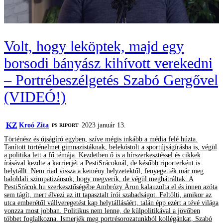
Volt, hogy leköptek, majd egy
borsodi bányász kihívott verekedni
– Portrébeszélgetés Szabó Gergővel
(VIDEÓ!)
KZ
Kroó Zita
2023 január 13.
‎PS RIPORT
Történész és újságíró egyben, szíve mégis inkább a média felé húzta.
Tanított történelmet gimnazistáknak, belekóstolt a sportújságírásba is, végül
a politika lett a fő témája. Kezdetben ő is a hírszerkesztéssel és cikkek
írásával kezdte a karrierjét a PestiSrácoknál, de később riporterként is
helytállt. Nem riad vissza a kemény helyzetektől, fenyegették már meg
baloldali szimpatizánsok, hogy megverik, de végül meghátráltak. A
PestiSrácok.hu szerkesztőségébe Ambrózy Áron kalauzolta el és innen azóta
sem tágít, mert élvezi az itt tapasztalt írói szabadságot. Feltölti, amikor az
utca emberétől vállveregetést kap helytállásáért, talán épp ezért a tévé világa
vonzza most jobban. Politikus nem lenne, de külpolitikával a jövőben
többet foglalkozna. Ismerjék meg portrésorozatunkból kollégánkat, Szabó