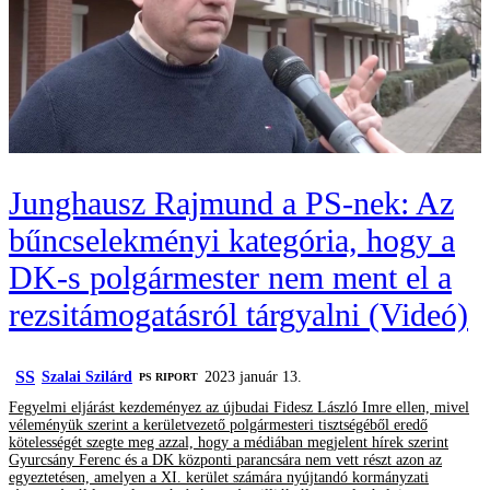
Junghausz Rajmund a PS-nek: Az
bűncselekményi kategória, hogy a
DK-s polgármester nem ment el a
rezsitámogatásról tárgyalni (Videó)
SS
Szalai Szilárd
2023 január 13.
‎PS RIPORT
Fegyelmi eljárást kezdeményez az újbudai Fidesz László Imre ellen, mivel
véleményük szerint a kerületvezető polgármesteri tisztségéből eredő
kötelességét szegte meg azzal, hogy a médiában megjelent hírek szerint
Gyurcsány Ferenc és a DK központi parancsára nem vett részt azon az
egyeztetésen, amelyen a XI. kerület számára nyújtandó kormányzati