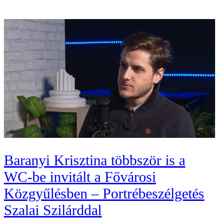
Baranyi Krisztina többször is a
WC-be invitált a Fővárosi
Közgyűlésben – Portrébeszélgetés
Szalai Szilárddal