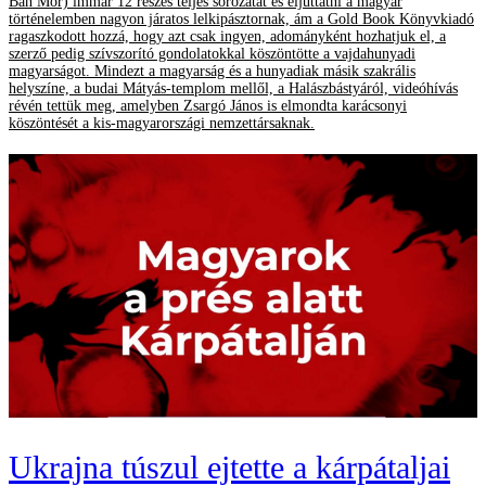
Bán Mór) immár 12 részes teljes sorozatát és eljuttatni a magyar
történelemben nagyon járatos lelkipásztornak, ám a Gold Book Könyvkiadó
ragaszkodott hozzá, hogy azt csak ingyen, adományként hozhatjuk el, a
szerző pedig szívszorító gondolatokkal köszöntötte a vajdahunyadi
magyarságot. Mindezt a magyarság és a hunyadiak másik szakrális
helyszíne, a budai Mátyás-templom mellől, a Halászbástyáról, videóhívás
révén tettük meg, amelyben Zsargó János is elmondta karácsonyi
köszöntését a kis-magyarországi nemzettársaknak.
Ukrajna túszul ejtette a kárpátaljai