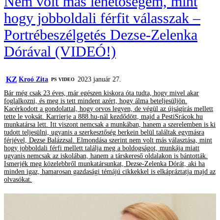
Nem volt más lehetőségem, mint
hogy jobboldali férfit válasszak –
Portrébeszélgetés Dezse-Zelenka
Dórával (VIDEÓ!)
KZ
Kroó Zita
2023 január 27.
PS VIDEO
Bár még csak 23 éves, már egészen kiskora óta tudta, hogy mivel akar
foglalkozni, és meg is tett mindent azért, hogy álma beteljesüljön.
Kacérkodott a gondolattal, hogy orvos legyen, de végül az újságírás mellett
tette le voksát. Karrierje a 888.hu-nál kezdődött, majd a PestiSrácok.hu
munkatársa lett. Itt viszont nemcsak a munkában, hanem a szerelemben is ki
tudott teljesülni, ugyanis a szerkesztőség berkein belül találtak egymásra
férjével, Dezse Balázzsal. Elmondása szerint nem volt más választása, mint
hogy jobboldali férfi mellett találja meg a boldogságot, munkája miatt
ugyanis nemcsak az iskolában, hanem a társkereső oldalakon is bántották.
Ismerjék meg közelebbről munkatársunkat, Dezse-Zelenka Dórát, aki ha
minden igaz, hamarosan gazdasági témájú cikkekkel is elkápráztatja majd az
olvasókat.