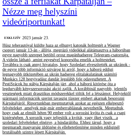
össze a férfiakat Kárpátalján –
Nézze meg helyszíni
videóriportunkat!
2023 január 23.
EXKLUZÍV
Húsz teherautóval küldte haza az elhunyt katonák holttestét a Wagner
csoport január 13-án - állítja, megrázó videókkal alátámasztva a háborúban
egyre nagyobb szerepet betöltő orosz magánhadsereg Telegram-csatornája.
A videón látható, amint egyesével koporsóba emelik a holttesteket.
Továbbra is csak annyi hivatalos, hogy Szoledart elveszítették az ukránok -
de egyre több információ szivárog ki arról, hogy a háború eddigi
legnagyobb ütközetében az ukrán hadsereg elitalakulatának számító
Munkács 128 hegyivadász dandár legalább fele odaveszhetett. A
PestiSrácok.hu stábja Kárpátalján járt, ahol a háború kitörése óta a
legdurvább kényszersorozási akció zajlik. A korábbinál nagyobb, jelentős
veszteségek miatt drasztikus módszerekkel töltik fel a létszámot. Helyiektől
származó információk szerint tavaszig tízezer embert akarnak besorozni
Kárpátaljáról. Riportunkban megmutatjuk azokat az egészen elképesztő
felvételeket, amelyek már-már emberrablásnak nevezhetők. Megtudtuk,
hogy csak az elmúlt héten 90 ember volt a sorozási kvóta és csak a csapi
kistérségben. A sorozók vagy teljesítik a kvótát, vagy őket viszik...a
szoledari felvételeket elnézve, a húsdarálóba. Ehhez társul, hogy a
megmaradt magyarság üldözése és ellehetetlenítése minden eddiginél
brutálisabb szintre lépett Kárpátalján.