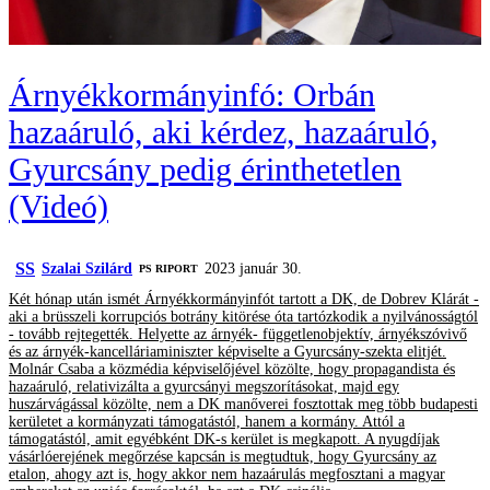
Árnyékkormányinfó: Orbán
hazaáruló, aki kérdez, hazaáruló,
Gyurcsány pedig érinthetetlen
(Videó)
SS
Szalai Szilárd
2023 január 30.
‎PS RIPORT
Két hónap után ismét Árnyékkormányinfót tartott a DK, de Dobrev Klárát -
aki a brüsszeli korrupciós botrány kitörése óta tartózkodik a nyilvánosságtól
- tovább rejtegették. Helyette az árnyék- függetlenobjektív, árnyékszóvivő
és az árnyék-kancelláriaminiszter képviselte a Gyurcsány-szekta elitjét.
Molnár Csaba a közmédia képviselőjével közölte, hogy propagandista és
hazaáruló, relativizálta a gyurcsányi megszorításokat, majd egy
huszárvágással közölte, nem a DK manőverei fosztottak meg több budapesti
kerületet a kormányzati támogatástól, hanem a kormány. Attól a
támogatástól, amit egyébként DK-s kerület is megkapott. A nyugdíjak
vásárlóerejének megőrzése kapcsán is megtudtuk, hogy Gyurcsány az
etalon, ahogy azt is, hogy akkor nem hazaárulás megfosztani a magyar