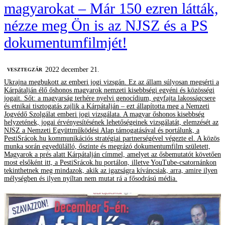
magyarokat – Már 150 ezren látták,
nézze meg Ön is az NJSZ és a PS
dokumentumfilmjét!
2022 december 21.
VESZTEGZÁR
Ukrajna megbukott az emberi jogi vizsgán. Ez az állam súlyosan megsérti a
Kárpátalján élő őshonos magyarok nemzeti kisebbségi egyéni és közösségi
jogait. Sőt: a magyarság terhére nyelvi genocídium, egyfajta lakosságcsere
és etnikai tisztogatás zajlik a Kárpátalján – ezt állapította meg a Nemzeti
Jogvédő Szolgálat emberi jogi vizsgálata. A magyar őshonos kisebbség
helyzetének, jogai érvényesítésének lehetőségeinek vizsgálatát, elemzését az
NJSZ a Nemzeti Együttműködési Alap támogatásával és portálunk, a
PestiSrácok.hu kommunikációs stratégiai partnerségével végezte el. A közös
munka során egyedülálló, őszinte és megrázó dokumentumfilm született,
Magyarok a prés alatt Kárpátalján címmel, amelyet az ősbemutatót követően
most elsőként itt, a PestiSrácok.hu portálon, illetve YouTube-csatornánkon
tekinthetnek meg mindazok, akik az igazságra kíváncsiak, arra, amire ilyen
mélységben és ilyen nyíltan nem mutat rá a fősodrású média.