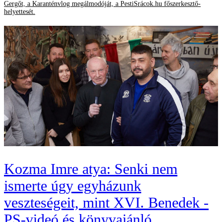
Gergőt, a Karanténvlog megálmodóját, a PestiSrácok.hu főszerkesztő-
helyettesét.
Kozma Imre atya: Senki nem
ismerte úgy egyházunk
veszteségeit, mint XVI. Benedek -
PS-videó és könyvajánló