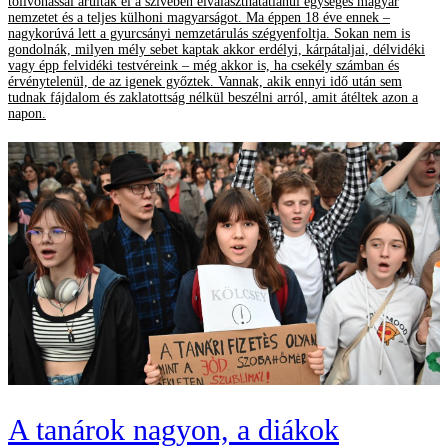
tollvonással árulták el a szívében elválaszthatatlanul egységes magyar
nemzetet és a teljes külhoni magyarságot. Ma éppen 18 éve ennek –
nagykorúvá lett a gyurcsányi nemzetárulás szégyenfoltja. Sokan nem is
gondolnák, milyen mély sebet kaptak akkor erdélyi, kárpátaljai, délvidéki
vagy épp felvidéki testvéreink – még akkor is, ha csekély számban és
érvénytelenül, de az igenek győztek. Vannak, akik ennyi idő után sem
tudnak fájdalom és zaklatottság nélkül beszélni arról, amit átéltek azon a
napon.
A tanárok nagyon, a diákok