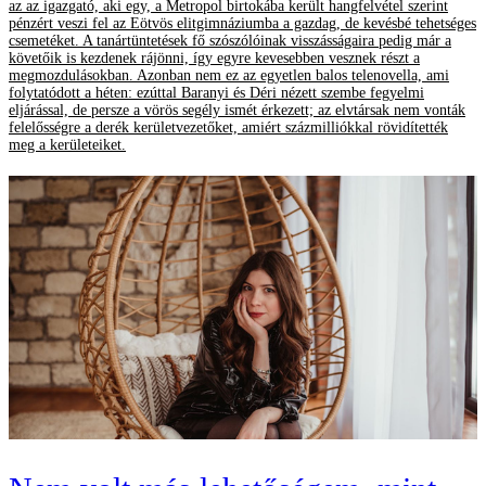
az az igazgató, aki egy, a Metropol birtokába került hangfelvétel szerint
pénzért veszi fel az Eötvös elitgimnáziumba a gazdag, de kevésbé tehetséges
csemetéket. A tanártüntetések fő szószólóinak visszásságaira pedig már a
követőik is kezdenek rájönni, így egyre kevesebben vesznek részt a
megmozdulásokban. Azonban nem ez az egyetlen balos telenovella, ami
folytatódott a héten: ezúttal Baranyi és Déri nézett szembe fegyelmi
eljárással, de persze a vörös segély ismét érkezett; az elvtársak nem vonták
felelősségre a derék kerületvezetőket, amiért százmilliókkal rövidítették
meg a kerületeiket.