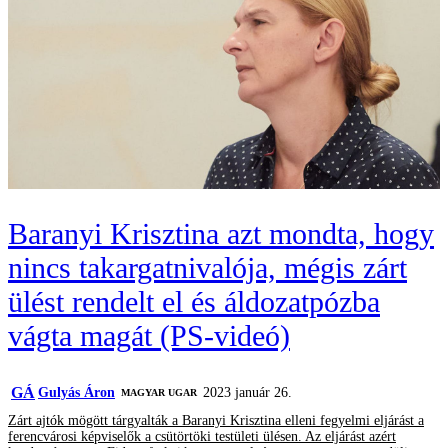
Baranyi Krisztina azt mondta, hogy
nincs takargatnivalója, mégis zárt
ülést rendelt el és áldozatpózba
vágta magát (PS-videó)
GÁ
Gulyás Áron
2023 január 26.
MAGYAR UGAR
Zárt ajtók mögött tárgyalták a Baranyi Krisztina elleni fegyelmi eljárást a
ferencvárosi képviselők a csütörtöki testületi ülésen. Az eljárást azért