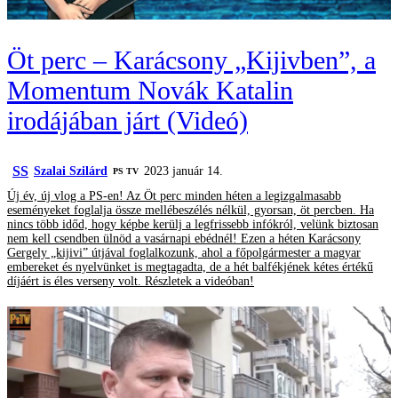
Öt perc – Karácsony „Kijivben”, a
Momentum Novák Katalin
irodájában járt (Videó)
SS
Szalai Szilárd
2023 január 14.
PS TV
Új év, új vlog a PS-en! Az Öt perc minden héten a legizgalmasabb
eseményeket foglalja össze mellébeszélés nélkül, gyorsan, öt percben. Ha
nincs több időd, hogy képbe kerülj a legfrissebb infókról, velünk biztosan
nem kell csendben ülnöd a vasárnapi ebédnél! Ezen a héten Karácsony
Gergely „kijivi” útjával foglalkozunk, ahol a főpolgármester a magyar
embereket és nyelvünket is megtagadta, de a hét balfékjének kétes értékű
díjáért is éles verseny volt. Részletek a videóban!