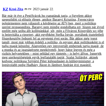
KZ
Kroó Zita
2023 január 22.
PS TV
Bár már öt éve a PestiSrácok.hu csapatának tagja, a figyelem akkor
szegeződött rá először élesen, amikor Baranyi Krisztina, Ferencváros
polgármestere nem válaszolt a kérdéseire az ATV-ben, mert a politikus
szerint propagandista. Baranyi nem mindig gondolhatta ezt, hiszen pár évvel
ezelőtt még szóba állt kollégánkkal, sőt, még a Fővárosi Közgyűlés wc-jébe
is beinvitálta a riportert, akit egyébként Stefka István, portálunk tiszteletbeli
főszerkesztője fedezett fel az egyetemi évei során. Bár akkor még jogot
tanult, most már jobban érdekli a politika, és egyszer akár politikusként is el
tudja magát képzelni. Alapvetően egy introvertált embernek tartja magát, de
a munka és az igazságérzete megköveteli, hogy bátor legyen és még a
rizikós helyzetekben – mint például egy tüntetés – is helyt álljon. Ismerjék
meg szerkesztőségünk egyik legfiatalabb tagját, Szalai Szilárdot, akinek
kedvenc politikusa Szijjártó Péter külgazdasági és külügyminiszter, a
legtávolabb pedig Hadházy Ákost és Jámbort Andrást érzi magától.