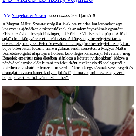
NV
Neugebauer Viktor
2023 január 9.
VESZTEGZÁR
A Magyar Máltai Szeretetszolgálat évek óta minden karácsonykor egy
könyvet is ajándékoz a rászorulóknak és az adományozóknak egyaránt.
Ebben az évben Joseph Ratzinger, a későbbi XVI. Benedek pápa "A föld
sója" című könyvére esett a választás. A könyv egy beszélgetést tár az
olvasói elé, melyben Peter Seewald német újságíró beszélgetett az egykori
bajor bíborossal. Kozma Imre irgalmas rendi szerzetes, a Magyar Máltai
Szeretetszolgálat alapítója a Polbeat különleges karácsonyi felvételén, még
Benedek emeritus pápa életében ajánlotta a kötetet (videónkban) idézve a
pápává választása előtt hittani prefektusként tevékenykedő teológusról a
kötetben olvasható jellemzést, miszerint "korunk egyházának veszteségeit és
drámáját kevesen ismerik olyan jól és fájdalmasan, mint ez az egyszerű,
bajor paraszti sorból származó ember".