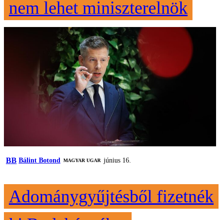
nem lehet miniszterelnök
BB
Bálint Botond
június 16.
MAGYAR UGAR
Adománygyűjtésből fizetnék