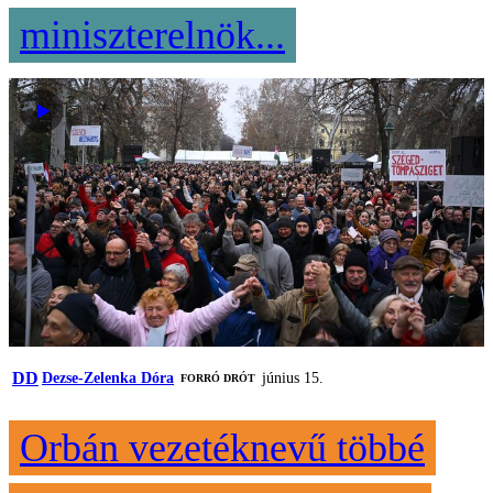
miniszterelnök...
DD
Dezse-Zelenka Dóra
június 15.
FORRÓ DRÓT
Orbán vezetéknevű többé