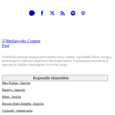
Portfóliónk minőségi tartalmat jelent minden olvasó számára. Egyedülálló elérést, országos
lefedettséget és változatos megjelenési lehetőséget biztosít. Folyamatosan keressük az új
irányokat és fejlődési lehetőségeket. Ez jövőnk záloga.
Regionális hírportálok
Bács-Kiskun - baon.hu
Baranya - bama.hu
Békés - beol.hu
Borsod-Abaúj-Zemplén - boon.hu
Csongrád - delmagyar.hu