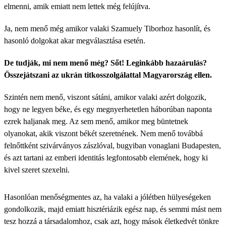
elmenni, amik emiatt nem lettek még felújítva.
Ja, nem menő még amikor valaki Szamuely Tiborhoz hasonlít, és
hasonló dolgokat akar megválasztása esetén.
De tudják, mi nem menő még? Sőt! Leginkább hazaárulás?
Összejátszani az ukrán titkosszolgálattal Magyarország ellen.
Szintén nem menő, viszont sátáni, amikor valaki azért dolgozik,
hogy ne legyen béke, és egy megnyerhetetlen háborúban naponta
ezrek haljanak meg. Az sem menő, amikor meg büntetnek
olyanokat, akik viszont békét szeretnének. Nem menő továbbá
felnőttként szivárványos zászlóval, bugyiban vonaglani Budapesten,
és azt tartani az emberi identitás legfontosabb elemének, hogy ki
kivel szeret szexelni.
Hasonlóan menőségmentes az, ha valaki a jólétben hülyeségeken
gondolkozik, majd emiatt hisztériázik egész nap, és semmi mást nem
tesz hozzá a társadalomhoz, csak azt, hogy mások életkedvét tönkre