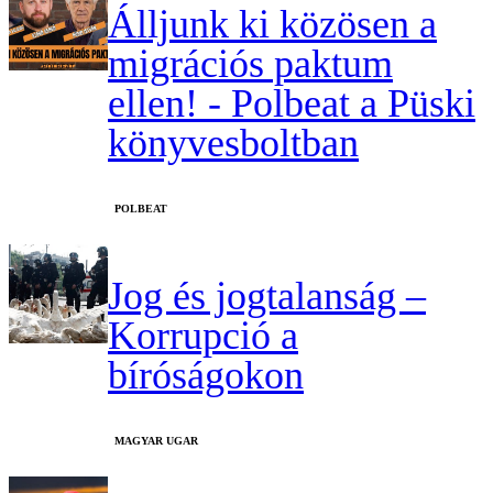
Álljunk ki közösen a
migrációs paktum
ellen! - Polbeat a Püski
könyvesboltban
‎POLBEAT
Jog és jogtalanság –
Korrupció a
bíróságokon
MAGYAR UGAR