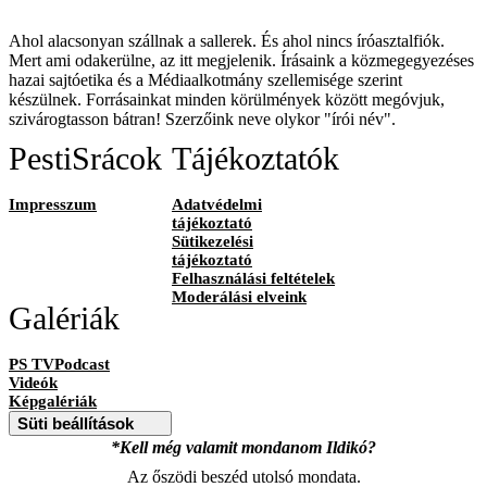
Ahol alacsonyan szállnak a sallerek. És ahol nincs íróasztalfiók.
Mert ami odakerülne, az itt megjelenik. Írásaink a közmegegyezéses
hazai sajtóetika és a Médiaalkotmány szellemisége szerint
készülnek. Forrásainkat minden körülmények között megóvjuk,
szivárogtasson bátran! Szerzőink neve olykor "írói név".
PestiSrácok
Tájékoztatók
Impresszum
Adatvédelmi
tájékoztató
Sütikezelési
tájékoztató
Felhasználási feltételek
Moderálási elveink
Galériák
PS TVPodcast
Videók
Képgalériák
Süti beállítások
*Kell még valamit mondanom Ildikó?
Az őszödi beszéd utolsó mondata.