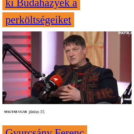
ki Budaházyék a
perköltségeiket
június 15.
MAGYAR UGAR
Gyurcsány Ferenc