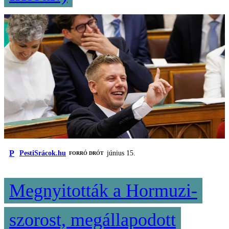
P
PestiSrácok.hu
június 15.
FORRÓ DRÓT
Megnyitották a Hormuzi-
szorost, megállapodott