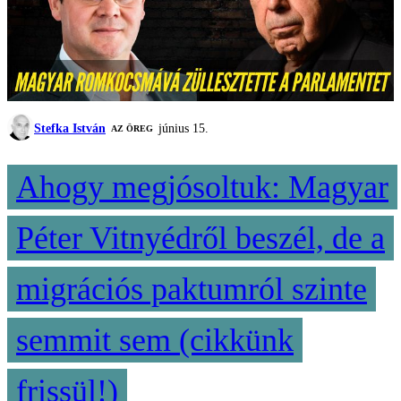
Stefka István
június 15.
AZ ÖREG
Ahogy megjósoltuk: Magyar
Péter Vitnyédről beszél, de a
migrációs paktumról szinte
semmit sem (cikkünk
frissül!)