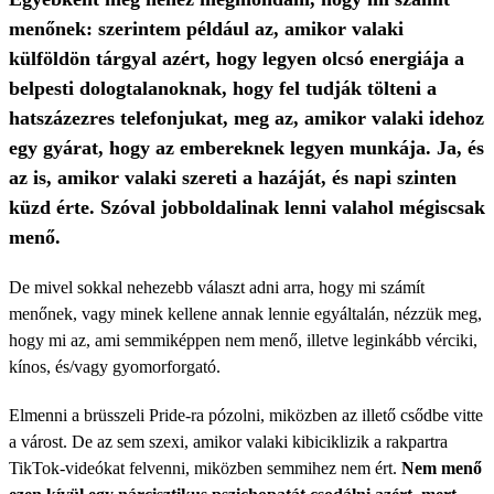
menőnek: szerintem például az, amikor valaki
külföldön tárgyal azért, hogy legyen olcsó energiája a
belpesti dologtalanoknak, hogy fel tudják tölteni a
hatszázezres telefonjukat, meg az, amikor valaki idehoz
egy gyárat, hogy az embereknek legyen munkája. Ja, és
az is, amikor valaki szereti a hazáját, és napi szinten
küzd érte. Szóval jobboldalinak lenni valahol mégiscsak
menő.
De mivel sokkal nehezebb választ adni arra, hogy mi számít
menőnek, vagy minek kellene annak lennie egyáltalán, nézzük meg,
hogy mi az, ami semmiképpen nem menő, illetve leginkább vérciki,
kínos, és/vagy gyomorforgató.
Elmenni a brüsszeli Pride-ra pózolni, miközben az illető csődbe vitte
a várost. De az sem szexi, amikor valaki kibiciklizik a rakpartra
TikTok-videókat felvenni, miközben semmihez nem ért.
Nem menő