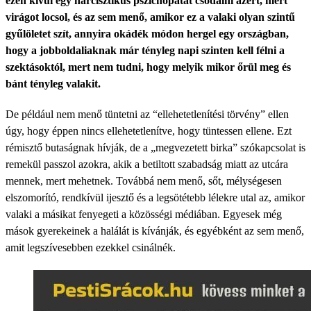
ezen kívül egy nárcisztikus pszichopatát csodálni azért, mert
virágot locsol, és az sem menő, amikor ez a valaki olyan szintű
gyűlöletet szít, annyira okádék módon hergel egy országban,
hogy a jobboldaliaknak már tényleg napi szinten kell félni a
szektásoktól, mert nem tudni, hogy melyik mikor őrül meg és
bánt tényleg valakit.
De például nem menő tüntetni az “ellehetetlenítési törvény” ellen
úgy, hogy éppen nincs ellehetetlenítve, hogy tüntessen ellene. Ezt
rémisztő butaságnak hívják, de a „megvezetett birka” szókapcsolat is
remekül passzol azokra, akik a betiltott szabadság miatt az utcára
mennek, mert mehetnek. Továbbá nem menő, sőt, mélységesen
elszomorító, rendkívül ijesztő és a legsötétebb lélekre utal az, amikor
valaki a másikat fenyegeti a közösségi médiában. Egyesek még
mások gyerekeinek a halálát is kívánják, és egyébként az sem menő,
amit legszívesebben ezekkel csinálnék.