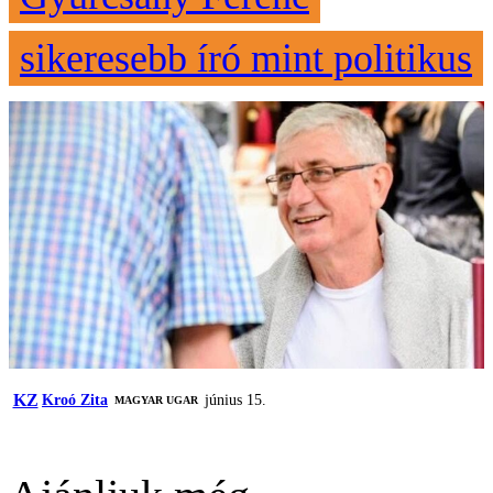
sikeresebb író mint politikus
KZ
Kroó Zita
június 15.
MAGYAR UGAR