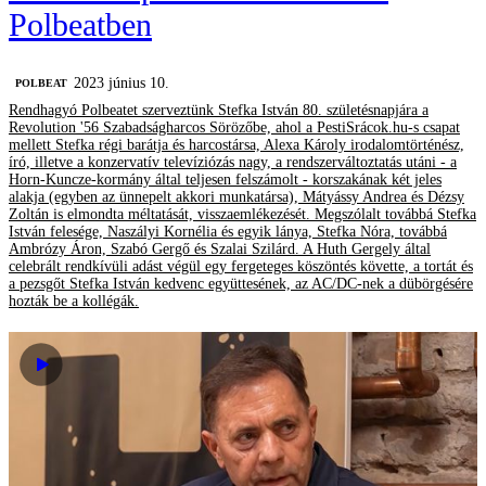
Polbeatben
2023 június 10.
‎POLBEAT
Rendhagyó Polbeatet szerveztünk Stefka István 80. születésnapjára a
Revolution '56 Szabadságharcos Sörözőbe, ahol a PestiSrácok.hu-s csapat
mellett Stefka régi barátja és harcostársa, Alexa Károly irodalomtörténész,
író, illetve a konzervatív televíziózás nagy, a rendszerváltoztatás utáni - a
Horn-Kuncze-kormány által teljesen felszámolt - korszakának két jeles
alakja (egyben az ünnepelt akkori munkatársa), Mátyássy Andrea és Dézsy
Zoltán is elmondta méltatását, visszaemlékezését. Megszólalt továbbá Stefka
István felesége, Naszályi Kornélia és egyik lánya, Stefka Nóra, továbbá
Ambrózy Áron, Szabó Gergő és Szalai Szilárd. A Huth Gergely által
celebrált rendkívüli adást végül egy fergeteges köszöntés követte, a tortát és
a pezsgőt Stefka István kedvenc együttesének, az AC/DC-nek a dübörgésére
hozták be a kollégák.