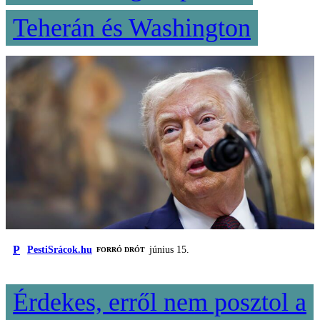
Teherán és Washington
P
PestiSrácok.hu
június 15.
FORRÓ DRÓT
Érdekes, erről nem posztol a