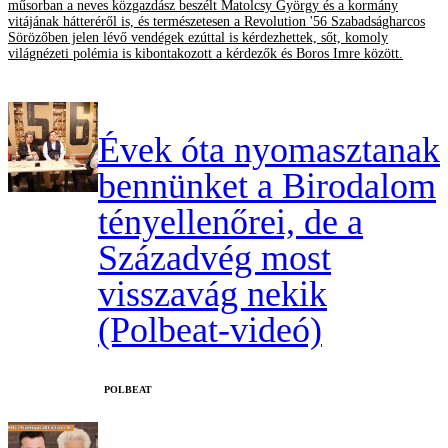
műsorban a neves közgazdász beszélt Matolcsy György és a kormány
vitájának hátteréről is, és természetesen a Revolution '56 Szabadságharcos
Sörözőben jelen lévő vendégek ezúttal is kérdezhettek, sőt, komoly
világnézeti polémia is kibontakozott a kérdezők és Boros Imre között.
Évek óta nyomasztanak
bennünket a Birodalom
tényellenőrei, de a
Századvég most
visszavág nekik
(Polbeat-videó)
‎POLBEAT