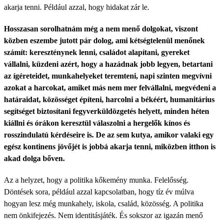
akarja tenni. Például azzal, hogy hidakat zár le.
Hosszasan sorolhatnám még a nem menő dolgokat, viszont
közben eszembe jutott pár dolog, ami kétségtelenül menőnek
számít: kereszténynek lenni, családot alapítani, gyereket
vállalni, küzdeni azért, hogy a hazádnak jobb legyen, betartani
az ígéreteidet, munkahelyeket teremteni, napi szinten megvívni
azokat a harcokat, amiket más nem mer felvállalni, megvédeni a
határaidat, közösséget építeni, harcolni a békéért, humanitárius
segítséget biztosítani fegyverküldözgetés helyett, minden héten
kiállni és órákon keresztül válaszolni a hergelők kínos és
rosszindulatú kérdéseire is. De az sem kutya, amikor valaki egy
egész kontinens jövőjét is jobbá akarja tenni, miközben itthon is
akad dolga bőven.
Az a helyzet, hogy a politika kőkemény munka. Felelősség.
Döntések sora, például azzal kapcsolatban, hogy tíz év múlva
hogyan lesz még munkahely, iskola, család, közösség. A politika
nem önkifejezés. Nem identitásjáték. És sokszor az igazán menő