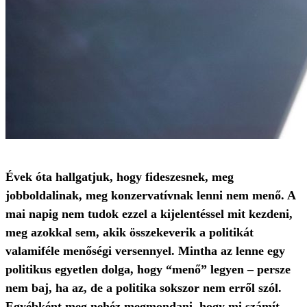
Évek óta hallgatjuk, hogy fideszesnek, meg
jobboldalinak, meg konzervatívnak lenni nem menő. A
mai napig nem tudok ezzel a kijelentéssel mit kezdeni,
meg azokkal sem, akik összekeverik a politikát
valamiféle menőségi versennyel. Mintha az lenne egy
politikus egyetlen dolga, hogy “menő” legyen – persze
nem baj, ha az, de a politika sokszor nem erről szól.
Egyébként meg nehéz megmondani, hogy mi számít