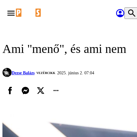
Ami "menő", és ami nem
Dezse Balázs
2025. június 2. 07:04
VEZÉRCIKK