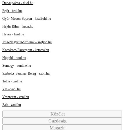
Dunaújváros - duol.hu
Fejér - feol.hu
Győr-Moson-Sopron - kisalfold.hu
Hajdú-Bihar - haon.hu
Heves - heol.hu
Jász-Nagykun-Szolnok - szoljon.hu
Komárom-Esztergom - kemma.hu
Nógrád - nool.hu
Somogy - sonline.hu
Szabolcs-Szatmár-Bereg - szon.hu
Tolna - teol.hu
Vas - vaol.hu
Veszprém - veol.hu
Zala - zaol.hu
Közélet
Gazdaság
Magazin