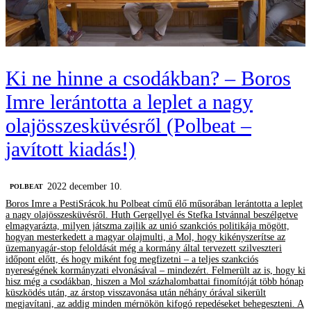
Ki ne hinne a csodákban? – Boros
Imre lerántotta a leplet a nagy
olajösszesküvésről (Polbeat –
javított kiadás!)
2022 december 10.
‎POLBEAT
Boros Imre a PestiSrácok.hu Polbeat című élő műsorában lerántotta a leplet
a nagy olajösszesküvésről. Huth Gergellyel és Stefka Istvánnal beszélgetve
elmagyarázta, milyen játszma zajlik az unió szankciós politikája mögött,
hogyan mesterkedett a magyar olajmulti, a Mol, hogy kikényszerítse az
üzemanyagár-stop feloldását még a kormány által tervezett szilveszteri
időpont előtt, és hogy miként fog megfizetni – a teljes szankciós
nyereségének kormányzati elvonásával – mindezért. Felmerült az is, hogy ki
hisz még a csodákban, hiszen a Mol százhalombattai finomítóját több hónap
küszködés után, az árstop visszavonása után néhány órával sikerült
megjavítani, az addig minden mérnökön kifogó repedéseket behegeszteni. A