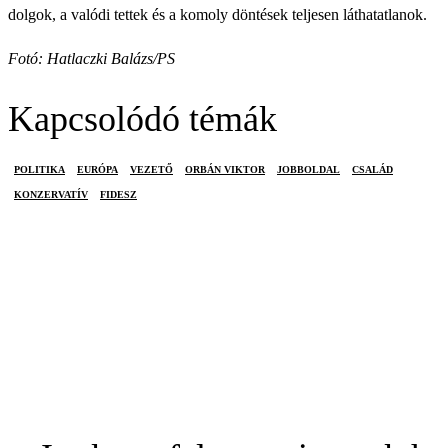
dolgok, a valódi tettek és a komoly döntések teljesen láthatatlanok.
Fotó: Hatlaczki Balázs/PS
Kapcsolódó témák
POLITIKA
EURÓPA
VEZETŐ
ORBÁN VIKTOR
JOBBOLDAL
CSALÁD
KONZERVATÍV
FIDESZ