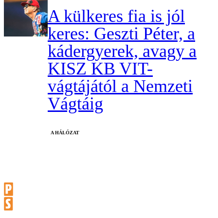
A külkeres fia is jól
keres: Geszti Péter, a
kádergyerek, avagy a
KISZ KB VIT-
vágtájától a Nemzeti
Vágtáig
A HÁLÓZAT