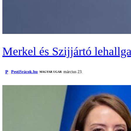
Merkel és Szijjártó lehallg
P
PestiSrácok.hu
március 23.
MAGYAR UGAR