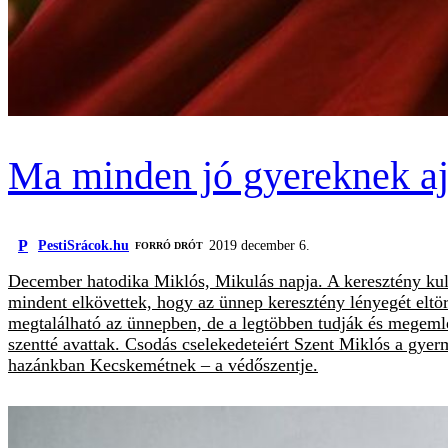
Ma minden jó gyereknek aj
P
PestiSrácok.hu
2019 december 6.
FORRÓ DRÓT
December hatodika Miklós, Mikulás napja. A keresztény ku
mindent elkövettek, hogy az ünnep keresztény lényegét eltö
megtalálható az ünnepben, de a legtöbben tudják és megeml
szentté avattak. Csodás cselekedeteiért Szent Miklós a gye
hazánkban Kecskemétnek – a védőszentje.