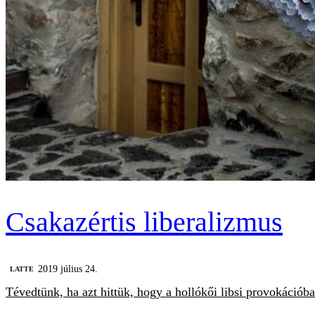
Csakazértis liberalizmus
2019 július 24.
LATTE
Tévedtünk, ha azt hittük, hogy a hollókői libsi provokáció