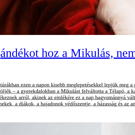
ándékot hoz a Mikulás, nem 
ltúrákban ezen a napon kisebb meglepetésekkel lepjük meg a
röljék – a gyerekdalokban a Mikulást felváltotta a Télapó, 
ékeznek arról, akinek az emlékére ez a nap hagyománnyá vált
rmekek, a diákok, a hajadonok védőszentje, a házasság és az 