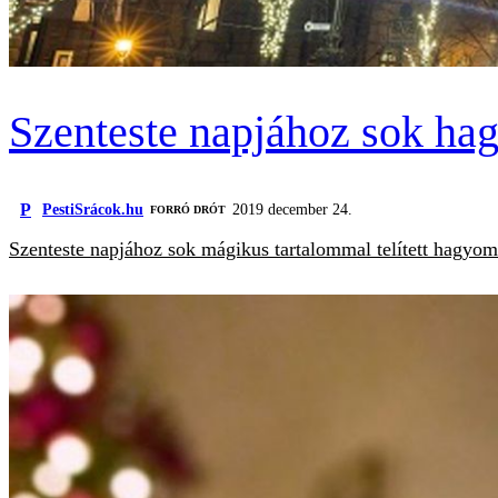
Szenteste napjához sok ha
P
PestiSrácok.hu
2019 december 24.
FORRÓ DRÓT
Szenteste napjához sok mágikus tartalommal telített hagyom