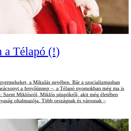
a Télapó (!)
 gyermekeket, a Mikulás nevében. Bár a szocializmusban
a karácsonyt a fenyőünnep –, a Télapó nyomokban még ma is
: Szent Miklósról, Miklós püspökről, akit még életében
anyaság oltalmazója. Több országnak és városnak –