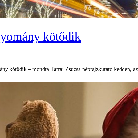
gyomány kötődik
ány kötődik – mondta Tátrai Zsuzsa néprajzkutató kedden, az