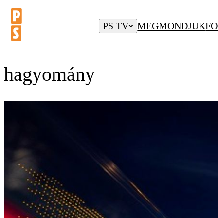
PS TV
MEGMONDJUK
FO
hagyomány