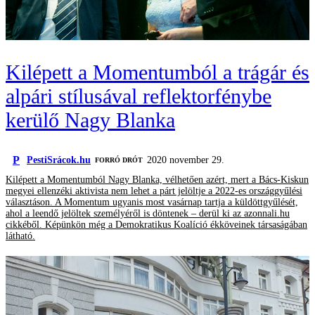
Kilépett a Momentumból a trágár és
alpári stílusával reflektorfénybe
kerülő Nagy Blanka
P
PestiSrácok.hu
2020 november 29.
FORRÓ DRÓT
Kilépett a Momentumból Nagy Blanka, vélhetően azért, mert a Bács-Kiskun
megyei ellenzéki aktivista nem lehet a párt jelöltje a 2022-es országgyűlési
választáson. A Momentum ugyanis most vasárnap tartja a küldöttgyűlését,
ahol a leendő jelöltek személyéről is döntenek – derül ki az azonnali.hu
cikkéből. Képünkön még a Demokratikus Koalíció ékköveinek társaságában
látható.