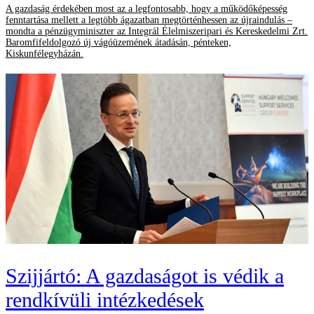
A gazdaság érdekében most az a legfontosabb, hogy a működőképesség
fenntartása mellett a legtöbb ágazatban megtörténhessen az újraindulás –
mondta a pénzügyminiszter az Integrál Élelmiszeripari és Kereskedelmi Zrt.
Baromfifeldolgozó új vágóüzemének átadásán, pénteken,
Kiskunfélegyházán.
Szijjártó: A gazdaságot is védik a
rendkívüli intézkedések