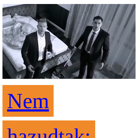
Nem
hazudtak: