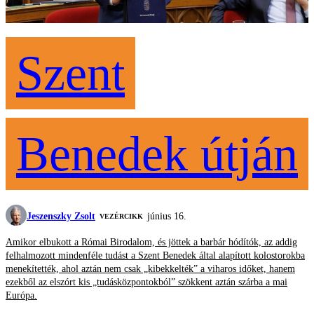
Szent
Benedek útján
Jeszenszky Zsolt
június 16.
VEZÉRCIKK
Amikor elbukott a Római Birodalom, és jöttek a barbár hódítók, az addig
felhalmozott mindenféle tudást a Szent Benedek által alapított kolostorokba
menekítették, ahol aztán nem csak „kibekkelték” a viharos időket, hanem
ezekből az elszórt kis „tudásközpontokból” szökkent aztán szárba a mai
Európa.