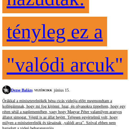
tényleg ez a
"valódi arcuk"
Dezse Balázs
június 15.
VEZÉRCIKK
Órákkal a miniszterelnökék béna cicás videója előtt megmondtam a
kollégáimnak, hogy mi fog kijönni. Igaz, én olyanokra tippeltem, hogy egy
réten sétál a naplementében, vagy hogy Magyar Péter valamilyen aranyos
állatot simogat. Végül is az állat bejött. Teljesen egyértelmű volt, hogy
milyen a miniszterelnök és társainak „valódi arca”. Szóval ebben nem
hazudott a videó beharangozója.