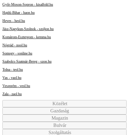
Győr-Moson-Sopron - kisalfold.hu
Hajdú-Bihar - haon.hu
Heves - heol.hu
Jász-Nagykun-Szolnok - szoljon.hu
Komárom-Esztergom - kemma.hu
Nógrád - nool.hu
Somogy - sonline.hu
Szabolcs-Szatmár-Bereg - szon.hu
Tolna - teol.hu
Vas - vaol.hu
Veszprém - veol.hu
Zala - zaol.hu
Közélet
Gazdaság
Magazin
Bulvár
Szolgáltatás