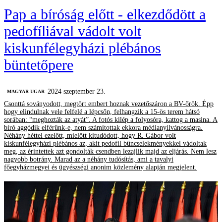
Pap a bíróság előtt - elkezdődött a
pedofíliával vádolt volt
kiskunfélegyházi plébános
büntetőpere
2024 szeptember 23.
MAGYAR UGAR
Csonttá soványodott, megtört embert hoznak vezetőszáron a BV-őrök. Épp
hogy elindulnak vele felfelé a lépcsőn, felhangzik a 15-ös terem hátsó
sorában: “meghozták az atyát”. A fotós kilép a folyosóra, kattog a masina. A
bíró aggódik elférünk-e, nem számítottak ekkora médianyilvánosságra.
Néhány héttel ezelőtt, mielőtt kitudódott, hogy R. Gábor volt
kiskunfélegyházi plébános az, akit pedofil bűncselekményekkel vádoltak
meg, az érintettek azt gondolták csendben lezajlik majd az eljárás. Nem lesz
nagyobb botrány. Marad az a néhány tudósítás, ami a tavalyi
főegyházmegyei és ügyészségi anonim közlemény alapján megjelent.