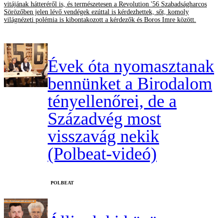
vitájának hátteréről is, és természetesen a Revolution '56 Szabadságharcos
Sörözőben jelen lévő vendégek ezúttal is kérdezhettek, sőt, komoly
világnézeti polémia is kibontakozott a kérdezők és Boros Imre között.
Évek óta nyomasztanak
bennünket a Birodalom
tényellenőrei, de a
Századvég most
visszavág nekik
(Polbeat-videó)
‎POLBEAT