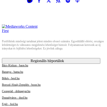
Portfóliónk minőségi tartalmat jelent minden olvasó számára. Egyedülálló elérést, országos
lefedettséget és változatos megjelenési lehetőséget biztosít. Folyamatosan keressük az új
irányokat és fejlődési lehetőségeket. Ez jövőnk záloga.
Regionális hírportálok
Bács-Kiskun - baon.hu
Baranya - bama.hu
Békés - beol.hu
Borsod-Abaúj-Zemplén - boon.hu
Csongrád - delmagyar.hu
Dunaújváros - duol.hu
Fejér - feol.hu