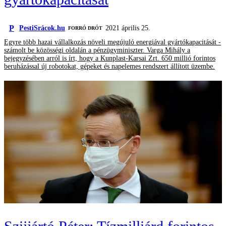
P
PestiSrácok.hu
2021 április 25.
FORRÓ DRÓT
Egyre több hazai vállalkozás növeli megújuló energiával gyártókapacitását -
számolt be közösségi oldalán a pénzügyminiszter. Varga Mihály a
bejegyzésében arról is írt, hogy a Kunplast-Karsai Zrt. 650 millió forintos
beruházással új robotokat, gépeket és napelemes rendszert állított üzembe.