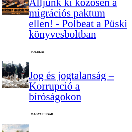
Álljunk ki közösen a
migrációs paktum
ellen! - Polbeat a Püski
könyvesboltban
‎POLBEAT
Jog és jogtalanság –
Korrupció a
bíróságokon
MAGYAR UGAR