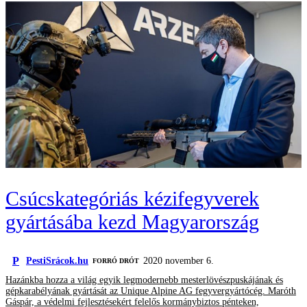
Csúcskategóriás kézifegyverek
gyártásába kezd Magyarország
P
PestiSrácok.hu
2020 november 6.
FORRÓ DRÓT
Hazánkba hozza a világ egyik legmodernebb mesterlövészpuskájának és
gépkarabélyának gyártását az Unique Alpine AG fegyvergyártócég. Maróth
Gáspár, a védelmi fejlesztésekért felelős kormánybiztos pénteken,