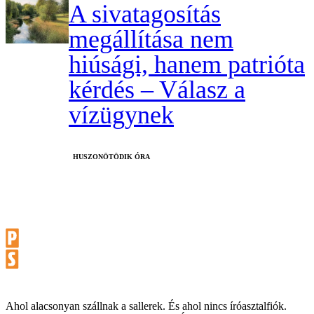
A sivatagosítás
megállítása nem
hiúsági, hanem patrióta
kérdés – Válasz a
vízügynek
HUSZONÖTÖDIK ÓRA
Ahol alacsonyan szállnak a sallerek. És ahol nincs íróasztalfiók.