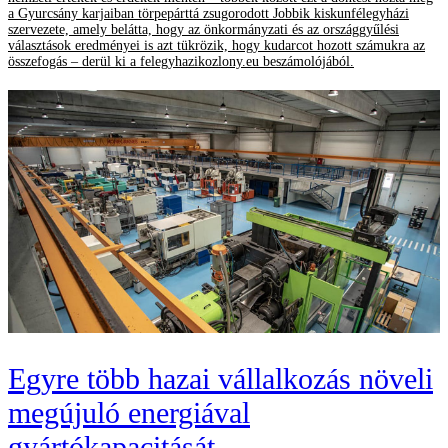
a Gyurcsány karjaiban törpepárttá zsugorodott Jobbik kiskunfélegyházi
szervezete, amely belátta, hogy az önkormányzati és az országgyűlési
választások eredményei is azt tükrözik, hogy kudarcot hozott számukra az
összefogás – derül ki a felegyhazikozlony.eu beszámolójából.
Egyre több hazai vállalkozás növeli
megújuló energiával
gyártókapacitását