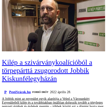
Kilép a szivárványkoalícióból a
törpepárttá zsugorodott Jobbik
Kiskunfélegyházán
P
PestiSrácok.hu
2022 április 28.
FORRÓ DRÓT
A Jobbik mint az egyesület egyik alapítója a Veled a Városunkért
Egyesületből kilép és a továbbiakban önállóan dolgozik tovább a tényleges
nemzeti értékek és érdekek mentén – többek között ezt a döntést hozta meg