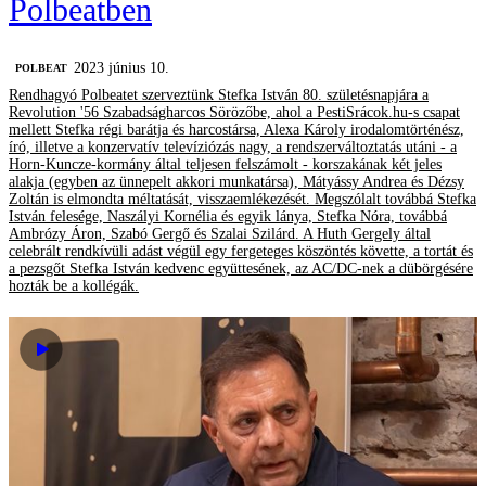
Polbeatben
2023 június 10.
‎POLBEAT
Rendhagyó Polbeatet szerveztünk Stefka István 80. születésnapjára a
Revolution '56 Szabadságharcos Sörözőbe, ahol a PestiSrácok.hu-s csapat
mellett Stefka régi barátja és harcostársa, Alexa Károly irodalomtörténész,
író, illetve a konzervatív televíziózás nagy, a rendszerváltoztatás utáni - a
Horn-Kuncze-kormány által teljesen felszámolt - korszakának két jeles
alakja (egyben az ünnepelt akkori munkatársa), Mátyássy Andrea és Dézsy
Zoltán is elmondta méltatását, visszaemlékezését. Megszólalt továbbá Stefka
István felesége, Naszályi Kornélia és egyik lánya, Stefka Nóra, továbbá
Ambrózy Áron, Szabó Gergő és Szalai Szilárd. A Huth Gergely által
celebrált rendkívüli adást végül egy fergeteges köszöntés követte, a tortát és
a pezsgőt Stefka István kedvenc együttesének, az AC/DC-nek a dübörgésére
hozták be a kollégák.