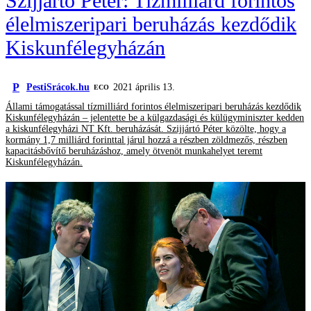
Szijjártó Péter: Tízmilliárd forintos
élelmiszeripari beruházás kezdődik
Kiskunfélegyházán
P
PestiSrácok.hu
2021 április 13.
ECO
Állami támogatással tízmilliárd forintos élelmiszeripari beruházás kezdődik
Kiskunfélegyházán – jelentette be a külgazdasági és külügyminiszter kedden
a kiskunfélegyházi NT Kft. beruházását. Szijjártó Péter közölte, hogy a
kormány 1,7 milliárd forinttal járul hozzá a részben zöldmezős, részben
kapacitásbővítő beruházáshoz, amely ötvenöt munkahelyet teremt
Kiskunfélegyházán.