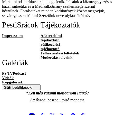
Mert ami odakerülne, az itt megjelenik. Írásaink a közmegegyezéses
hazai sajtóetika és a Médiaalkotmány szellemisége szerint
készülnek. Forrásainkat minden körülmények között megóvjuk,
szivárogtasson bátran! Szerzőink neve olykor "írói név".
PestiSrácok
Tájékoztatók
Impresszum
Adatvédelmi
tájékoztató
Sütikezelési
tájékoztató
Felhasználási feltételek
Moderálási elveink
Galériák
PS TVPodcast
Videók
Képgalériák
Süti beállítások
*Kell még valamit mondanom Ildikó?
Az őszödi beszéd utolsó mondata.