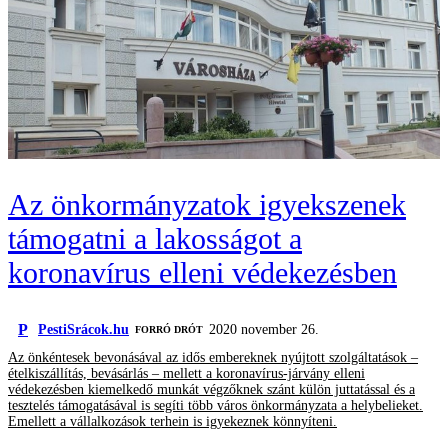
Az önkormányzatok igyekszenek
támogatni a lakosságot a
koronavírus elleni védekezésben
P
PestiSrácok.hu
2020 november 26.
FORRÓ DRÓT
Az önkéntesek bevonásával az idős embereknek nyújtott szolgáltatások –
ételkiszállítás, bevásárlás – mellett a koronavírus-járvány elleni
védekezésben kiemelkedő munkát végzőknek szánt külön juttatással és a
tesztelés támogatásával is segíti több város önkormányzata a helybelieket.
Emellett a vállalkozások terhein is igyekeznek könnyíteni.