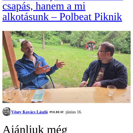
csapás, hanem a mi
alkotásunk – Polbeat Piknik
Vésey Kovács László
június 16.
‎POLBEAT
Ajánljuk még