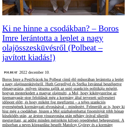
Ki ne hinne a csodákban? – Boros
Imre lerántotta a leplet a nagy
olajösszesküvésről (Polbeat –
javított kiadás!)
2022 december 10.
‎POLBEAT
Boros Imre a PestiSrácok.hu Polbeat című élő műsorában lerántotta a leplet
a nagy olajösszesküvésről. Huth Gergellyel és Stefka Istvánnal beszélgetve
elmagyarázta, milyen játszma zajlik az unió szankciós politikája mögött,
hogyan mesterkedett a magyar olajmulti, a Mol, hogy kikényszerítse az
üzemanyagár-stop feloldását még a kormány által tervezett szilveszteri
időpont előtt, és hogy miként fog megfizetni – a teljes szankciós
nyereségének kormányzati elvonásával – mindezért. Felmerült az is, hogy ki
hisz még a csodákban, hiszen a Mol százhalombattai finomítóját több hónap
küszködés után, az árstop visszavonása után néhány órával sikerült
megjavítani, az addig minden mérnökön kifogó repedéseket behegeszteni. A
műsorban a neves közgazdász beszélt Matolcsy György és a kormány