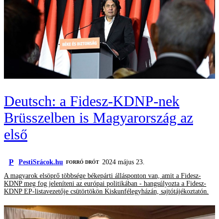
Deutsch: a Fidesz-KDNP-nek
Brüsszelben is Magyarország az
első
P
PestiSrácok.hu
2024 május 23.
FORRÓ DRÓT
A magyarok elsöprő többsége békepárti állásponton van, amit a Fidesz-
KDNP meg fog jeleníteni az európai politikában - hangsúlyozta a Fidesz-
KDNP EP-listavezetője csütörtökön Kiskunfélegyházán, sajtótájékoztatón.