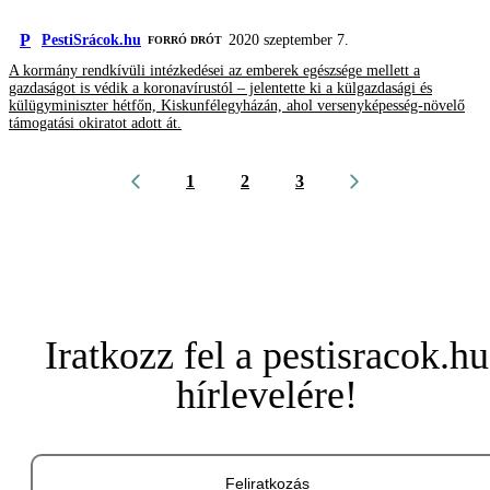
P
PestiSrácok.hu
2020 szeptember 7.
FORRÓ DRÓT
A kormány rendkívüli intézkedései az emberek egészsége mellett a
gazdaságot is védik a koronavírustól – jelentette ki a külgazdasági és
külügyminiszter hétfőn, Kiskunfélegyházán, ahol versenyképesség-növelő
támogatási okiratot adott át.
1
2
3
Iratkozz fel a pestisracok.hu
hírlevelére!
Feliratkozás