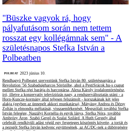
"Büszke vagyok rá, hogy
pályafutásom során nem tettem
rosszat egy kollégámnak sem" - A
születésnapos Stefka István a
Polbeatben
2023 június 10.
‎POLBEAT
Rendhagyó Polbeatet szerveztünk Stefka István 80. születésnapjára a
Revolution '56 Szabadságharcos Sörözőbe, ahol a PestiSrácok.hu-s csapat
mellett Stefka régi barátja és harcostársa, Alexa Károly irodalomtörténész,
író, illetve a konzervatív televíziózás nagy, a rendszerváltoztatás utáni - a
Horn-Kuncze-kormány által teljesen felszámolt - korszakának két jeles
alakja (egyben az ünnepelt akkori munkatársa), Mátyássy Andrea és Dézsy
Zoltán is elmondta méltatását, visszaemlékezését. Megszólalt továbbá Stefka
István felesége, Naszályi Kornélia és egyik lánya, Stefka Nóra, továbbá
Ambrózy Áron, Szabó Gergő és Szalai Szilárd. A Huth Gergely által
celebrált rendkívüli adást végül egy fergeteges köszöntés követte, a tortát és
a pezsgőt Stefka István kedvenc együttesének, az AC/DC-nek a dübörgésére