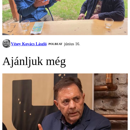
Vésey Kovács László
június 16.
‎POLBEAT
Ajánljuk még