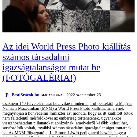
Az idei World Press Photo kiállítás
számos társadalmi
igazságtalanságot mutat be
(FOTÓGALÉRIA!)
P
PestiSrácok.hu
2022 szeptember 23.
MAGYAR UGAR
Csaknem 140 felvételt mutat be a világ minden tájáról péntektől, a Magyar
Nemzeti Múzeumban (MNM) a World Press Photo kiállítás, amelynek
megnyitóján a honvédelmi miniszter azt mondta, hogy az itt kiállított fotók
nem feltétlenül mérföldkövei az emberiség történetének, ugyanakkor
visszahozhatatlan pillanatokat ábrázolnak, amelyekről később kiderülhet,
sorsfordítók voltak, továbbá számos társadalmi igazságtalanságot mutatnak
be. Az MNM főigazgatója, L. Simon László pedig arról beszélt, hogy a