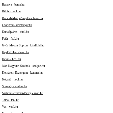
Baranya - bama.hu
Békés - beol.hu
Borsod-Abaúj-Zemplén - boon.hu
Csongrád - delmagyar.hu
Dunaújváros - duol.hu
Fejér - feol.hu
Győr-Moson-Sopron - kisalfold.hu
Hajdú-Bihar - haon.hu
Heves - heol.hu
Jász-Nagykun-Szolnok - szoljon.hu
Komárom-Esztergom - kemma.hu
Nógrád - nool.hu
Somogy - sonline.hu
Szabolcs-Szatmár-Bereg - szon.hu
Tolna - teol.hu
Vas - vaol.hu