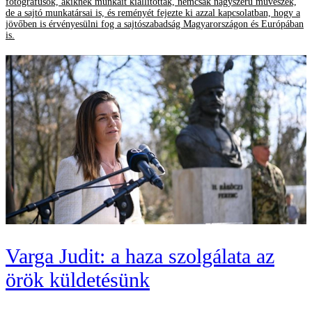
fotográfusok, akiknek munkáit kiállították, nemcsak nagyszerű művészek,
de a sajtó munkatársai is, és reményét fejezte ki azzal kapcsolatban, hogy a
jövőben is érvényesülni fog a sajtószabadság Magyarországon és Európában
is.
Varga Judit: a haza szolgálata az
örök küldetésünk