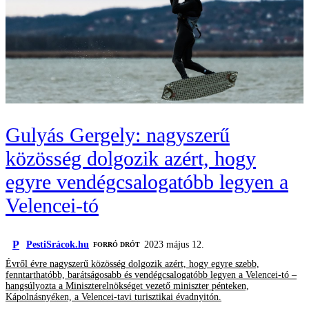
Gulyás Gergely: nagyszerű
közösség dolgozik azért, hogy
egyre vendégcsalogatóbb legyen a
Velencei-tó
P
PestiSrácok.hu
2023 május 12.
FORRÓ DRÓT
Évről évre nagyszerű közösség dolgozik azért, hogy egyre szebb,
fenntarthatóbb, barátságosabb és vendégcsalogatóbb legyen a Velencei-tó –
hangsúlyozta a Miniszterelnökséget vezető miniszter pénteken,
Kápolnásnyéken, a Velencei-tavi turisztikai évadnyitón.