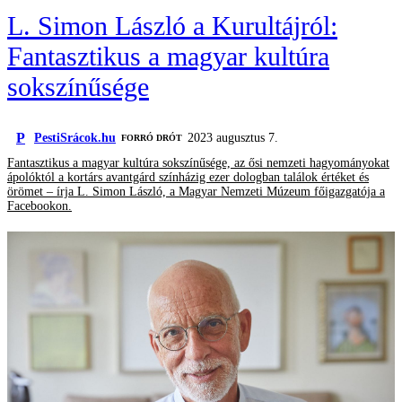
L. Simon László a Kurultájról:
Fantasztikus a magyar kultúra
sokszínűsége
P
PestiSrácok.hu
2023 augusztus 7.
FORRÓ DRÓT
Fantasztikus a magyar kultúra sokszínűsége, az ősi nemzeti hagyományokat
ápolóktól a kortárs avantgárd színházig ezer dologban találok értéket és
örömet – írja L. Simon László, a Magyar Nemzeti Múzeum főigazgatója a
Facebookon.