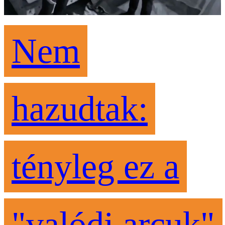
Nem
hazudtak:
tényleg ez a
"valódi arcuk"