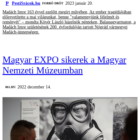
P
PestiSrácok.hu
2023 január 20.
FORRÓ DRÓT
Madách Imre 163 évvel ezelőtt megírt művében, Az ember tragédiájában
előrevetítette a mai világunkat, benne "valamennyiünk félelmét és
reményét" – mondta Kövér László házelnök pénteken, Balassagyarmaton, a
Madách Imre születésének 200. évfordulóján tartott Nógrád vármegyei
Madách-ünnepségen.
Magyar EXPO sikerek a Magyar
Nemzeti Múzeumban
2022 december 14.
‎ 061.HU