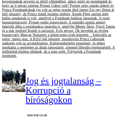
keresztapának nevezni az előző cikkünkben, akkor miért ne mondanánk ki,
hogy az ő udvari zenésze Presser Gábor volt? Presser nem csupán slágert írt
Princz Postabankjának (ez volt az egész ország által ismert Ezt egy életen át
kell játszani), de Princz másik bizalmi embere, Kende Péter szerint még
külön zenekaruk is volt, amellyel a Postabank bulikon játszottak. A vezér
basszusgitározott, Presser pedig zongorázott. A zseniális zenész amúgy
bekerült abba a postabankos tanácsba is, amelybe Mester Ákos, Forró Tamás
és a már említett Kende is tartozott. Erős névsor. Ők ügyeltek az elvileg
konzervatív Magyar Nemzetre a kilencvenes évek közepén... Szürreális az
egész, mégis igaz. A KISZ-ből érkezett, moszkovita Princz Gábornak
szüksége volt az arculatfestésre. Kultúremberként tetszelgett, és ehhez
megkapta a segítséget az általa támogatott, zömmel liberális értelmiségtől. A
milliárdok közben eltűntek, de a zene szólt. Folytatjuk a Postabank
történetét.
Jog és jogtalanság –
Korrupció a
bíróságokon
MAGYAR UGAR