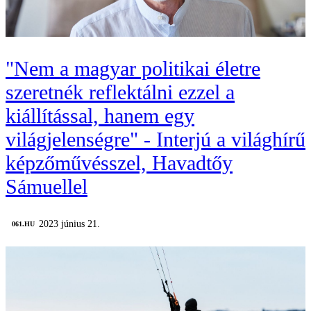
"Nem a magyar politikai életre
szeretnék reflektálni ezzel a
kiállítással, hanem egy
világjelenségre" - Interjú a világhírű
képzőművésszel, Havadtőy
Sámuellel
2023 június 21.
‎ 061.HU