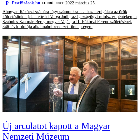
P
PestiSrácok.hu
2022 március 25.
FORRÓ DRÓT
Ahogyan Rákóczi számára, úgy számunkra is a haza szolgálata az örök
küldetésünk – jelentette ki Varga Judit, az igazságügyi miniszter pénteken, a
Szabolcs-Szatmár-Bereg megyei Vaján, a II. Rákóczi Ferenc születésének
346. évfordulója alkalmából rendezett ünnepségen.
Új arculatot kapott a Magyar
Nemzeti Múzeum