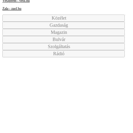
Veszprém - veol.hu
Zala - zaol.hu
Közélet
Gazdaság
Magazin
Bulvár
Szolgáltatás
Rádió