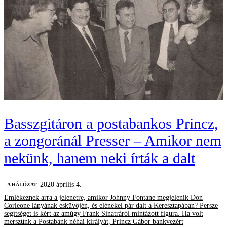
Basszgitáron a postabankos Princz,
a zongoránál Presser – Amikor nem
nekünk, hanem neki írták a dalt
2020 április 4.
A HÁLÓZAT
Emlékeznek arra a jelenetre, amikor Johnny Fontane megjelenik Don
Corleone lányának esküvőjén, és elénekel pár dalt a Keresztapában? Persze
segítséget is kért az amúgy Frank Sinatráról mintázott figura. Ha volt
merszünk a Postabank néhai királyát, Princz Gábor bankvezért