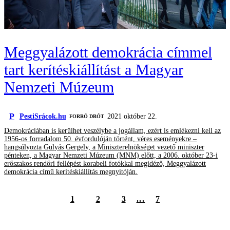
Meggyalázott demokrácia címmel
tart kerítéskiállítást a Magyar
Nemzeti Múzeum
P
PestiSrácok.hu
2021 október 22.
FORRÓ DRÓT
Demokráciában is kerülhet veszélybe a jogállam, ezért is emlékezni kell az
1956-os forradalom 50. évfordulóján történt, véres eseményekre –
hangsúlyozta Gulyás Gergely, a Miniszterelnökséget vezető miniszter
pénteken, a Magyar Nemzeti Múzeum (MNM) előtt, a 2006. október 23-i
erőszakos rendőri fellépést korabeli fotókkal megidéző, Meggyalázott
demokrácia című kerítéskiállítás megnyitóján.
1
2
3
...
7