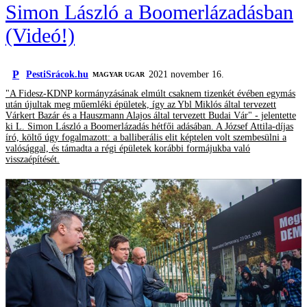
Simon László a Boomerlázadásban
(Videó!)
P
PestiSrácok.hu
2021 november 16.
MAGYAR UGAR
"A Fidesz-KDNP kormányzásának elmúlt csaknem tizenkét évében egymás
után újultak meg műemléki épületek, így az Ybl Miklós által tervezett
Várkert Bazár és a Hauszmann Alajos által tervezett Budai Vár" - jelentette
ki L. Simon László a Boomerlázadás hétfői adásában. A József Attila-díjas
író, költő úgy fogalmazott: a balliberális elit képtelen volt szembesülni a
valósággal, és támadta a régi épületek korábbi formájukba való
visszaépítését.