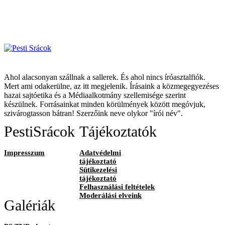
Ahol alacsonyan szállnak a sallerek. És ahol nincs íróasztalfiók.
Mert ami odakerülne, az itt megjelenik. Írásaink a közmegegyezéses
hazai sajtóetika és a Médiaalkotmány szellemisége szerint
készülnek. Forrásainkat minden körülmények között megóvjuk,
szivárogtasson bátran! Szerzőink neve olykor "írói név".
PestiSrácok
Tájékoztatók
Impresszum
Adatvédelmi
tájékoztató
Sütikezelési
tájékoztató
Felhasználási feltételek
Moderálási elveink
Galériák