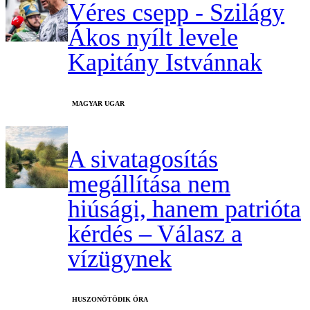
Véres csepp - Szilágy
Ákos nyílt levele
Kapitány Istvánnak
MAGYAR UGAR
A sivatagosítás
megállítása nem
hiúsági, hanem patrióta
kérdés – Válasz a
vízügynek
HUSZONÖTÖDIK ÓRA