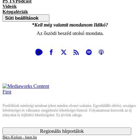
PS TVPodcast
Videók
Képgalériák
Süti beállítások
*Kell még valamit mondanom Ildikó?
Az őszödi beszéd utolsó mondata.
Portfóliónk minőségi tartalmat jelent minden olvasó számára. Egyedülálló elérést, országos
lefedettséget és változatos megjelenési lehetőséget biztosít. Folyamatosan keressük az új
irányokat és fejlődési lehetőségeket. Ez jövőnk záloga.
Regionális hírportálok
Bács-Kiskun - baon.hu