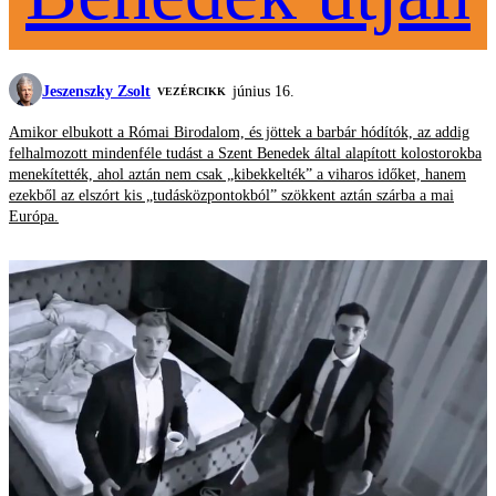
Jeszenszky Zsolt
június 16.
VEZÉRCIKK
Amikor elbukott a Római Birodalom, és jöttek a barbár hódítók, az addig
felhalmozott mindenféle tudást a Szent Benedek által alapított kolostorokba
menekítették, ahol aztán nem csak „kibekkelték” a viharos időket, hanem
ezekből az elszórt kis „tudásközpontokból” szökkent aztán szárba a mai
Európa.