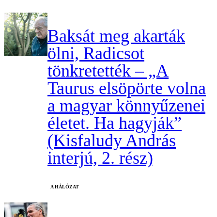
Baksát meg akarták
ölni, Radicsot
tönkretették – „A
Taurus elsöpörte volna
a magyar könnyűzenei
életet. Ha hagyják”
(Kisfaludy András
interjú, 2. rész)
A HÁLÓZAT