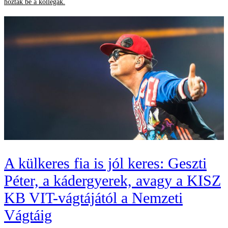
hozták be a kollégák.
A külkeres fia is jól keres: Geszti
Péter, a kádergyerek, avagy a KISZ
KB VIT-vágtájától a Nemzeti
Vágtáig