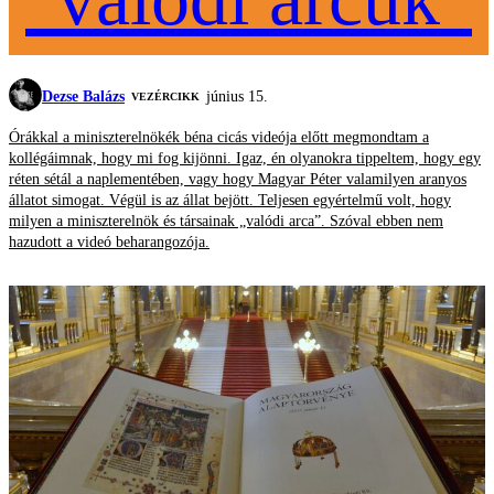
Dezse Balázs
június 15.
VEZÉRCIKK
Órákkal a miniszterelnökék béna cicás videója előtt megmondtam a
kollégáimnak, hogy mi fog kijönni. Igaz, én olyanokra tippeltem, hogy egy
réten sétál a naplementében, vagy hogy Magyar Péter valamilyen aranyos
állatot simogat. Végül is az állat bejött. Teljesen egyértelmű volt, hogy
milyen a miniszterelnök és társainak „valódi arca”. Szóval ebben nem
hazudott a videó beharangozója.