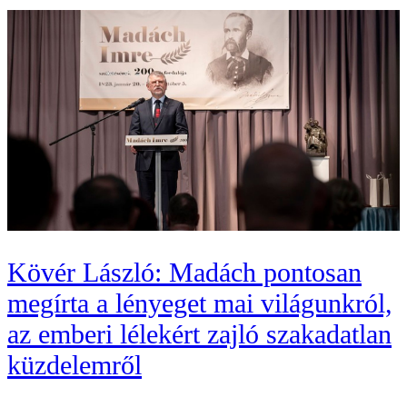
Kövér László: Madách pontosan
megírta a lényeget mai világunkról,
az emberi lélekért zajló szakadatlan
küzdelemről