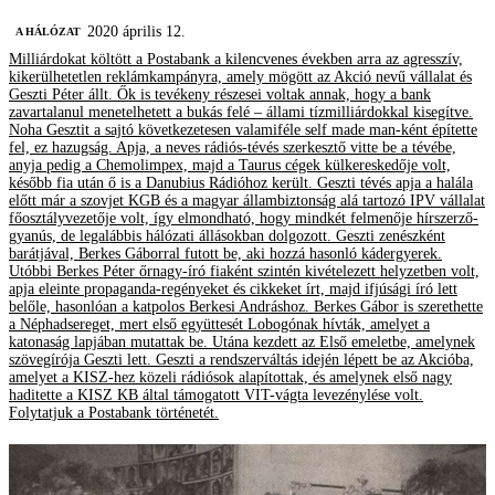
2020 április 12.
A HÁLÓZAT
Milliárdokat költött a Postabank a kilencvenes években arra az agresszív,
kikerülhetetlen reklámkampányra, amely mögött az Akció nevű vállalat és
Geszti Péter állt. Ők is tevékeny részesei voltak annak, hogy a bank
zavartalanul menetelhetett a bukás felé – állami tízmilliárdokkal kisegítve.
Noha Gesztit a sajtó következetesen valamiféle self made man-ként építette
fel, ez hazugság. Apja, a neves rádiós-tévés szerkesztő vitte be a tévébe,
anyja pedig a Chemolimpex, majd a Taurus cégek külkereskedője volt,
később fia után ő is a Danubius Rádióhoz került. Geszti tévés apja a halála
előtt már a szovjet KGB és a magyar állambiztonság alá tartozó IPV vállalat
főosztályvezetője volt, így elmondható, hogy mindkét felmenője hírszerző-
gyanús, de legalábbis hálózati állásokban dolgozott. Geszti zenészként
barátjával, Berkes Gáborral futott be, aki hozzá hasonló kádergyerek.
Utóbbi Berkes Péter őrnagy-író fiaként szintén kivételezett helyzetben volt,
apja eleinte propaganda-regényeket és cikkeket írt, majd ifjúsági író lett
belőle, hasonlóan a katpolos Berkesi Andráshoz. Berkes Gábor is szerethette
a Néphadsereget, mert első együttesét Lobogónak hívták, amelyet a
katonaság lapjában mutattak be. Utána kezdett az Első emeletbe, amelynek
szövegírója Geszti lett. Geszti a rendszerváltás idején lépett be az Akcióba,
amelyet a KISZ-hez közeli rádiósok alapítottak, és amelynek első nagy
haditette a KISZ KB által támogatott VIT-vágta levezénylése volt.
Folytatjuk a Postabank történetét.