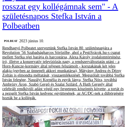
rosszat egy kollégámnak sem" - A
születésnapos Stefka István a
Polbeatben
2023 június 10.
‎POLBEAT
Rendhagyó Polbeatet szerveztünk Stefka István 80. születésnapjára a
Revolution '56 Szabadságharcos Sörözőbe, ahol a PestiSrácok.hu-s csapat
mellett Stefka régi barátja és harcostársa, Alexa Károly irodalomtörténész,
író, illetve a konzervatív televíziózás nagy, a rendszerváltoztatás utáni - a
Horn-Kuncze-kormány által teljesen felszámolt - korszakának két jeles
alakja (egyben az ünnepelt akkori munkatársa), Mátyássy Andrea és Dézsy
Zoltán is elmondta méltatását, visszaemlékezését. Megszólalt továbbá Stefka
István felesége, Naszályi Kornélia és egyik lánya, Stefka Nóra, továbbá
Ambrózy Áron, Szabó Gergő és Szalai Szilárd. A Huth Gergely által
celebrált rendkívüli adást végül egy fergeteges köszöntés követte, a tortát és
a pezsgőt Stefka István kedvenc együttesének, az AC/DC-nek a dübörgésére
hozták be a kollégák.