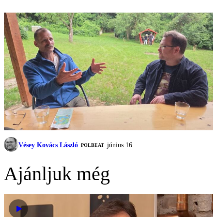
Vésey Kovács László
június 16.
‎POLBEAT
Ajánljuk még