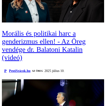
Morális és politikai harc a
genderizmus ellen! - Az Öreg
vendége dr. Balatoni Katalin
(videó)
P
PestiSrácok.hu
2025 július 10.
AZ ÖREG