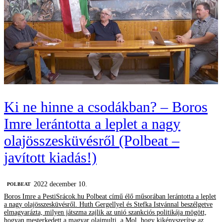
Ki ne hinne a csodákban? – Boros
Imre lerántotta a leplet a nagy
olajösszesküvésről (Polbeat –
javított kiadás!)
2022 december 10.
‎POLBEAT
Boros Imre a PestiSrácok.hu Polbeat című élő műsorában lerántotta a leplet
a nagy olajösszesküvésről. Huth Gergellyel és Stefka Istvánnal beszélgetve
elmagyarázta, milyen játszma zajlik az unió szankciós politikája mögött,
hogyan mesterkedett a magyar olajmulti, a Mol, hogy kikényszerítse az