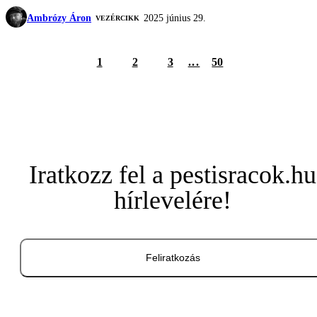
Ambrózy Áron
2025 június 29.
VEZÉRCIKK
1
2
3
...
50
Iratkozz fel a pestisracok.hu
hírlevelére!
Feliratkozás