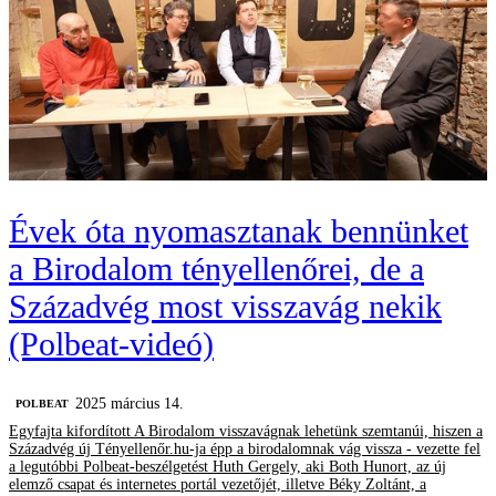
Évek óta nyomasztanak bennünket
a Birodalom tényellenőrei, de a
Századvég most visszavág nekik
(Polbeat-videó)
2025 március 14.
‎POLBEAT
Egyfajta kifordított A Birodalom visszavágnak lehetünk szemtanúi, hiszen a
Századvég új Tényellenőr.hu-ja épp a birodalomnak vág vissza - vezette fel
a legutóbbi Polbeat-beszélgetést Huth Gergely, aki Both Hunort, az új
elemző csapat és internetes portál vezetőjét, illetve Béky Zoltánt, a