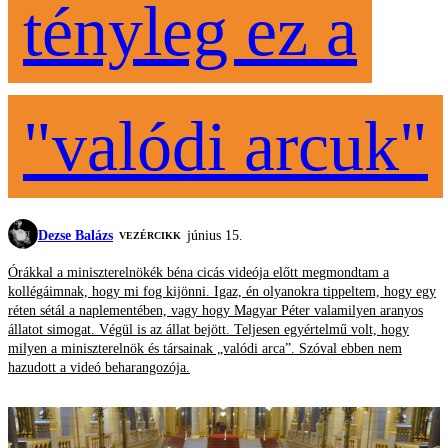
tényleg ez a
"valódi arcuk"
Dezse Balázs
június 15.
VEZÉRCIKK
Órákkal a miniszterelnökék béna cicás videója előtt megmondtam a
kollégáimnak, hogy mi fog kijönni. Igaz, én olyanokra tippeltem, hogy egy
réten sétál a naplementében, vagy hogy Magyar Péter valamilyen aranyos
állatot simogat. Végül is az állat bejött. Teljesen egyértelmű volt, hogy
milyen a miniszterelnök és társainak „valódi arca”. Szóval ebben nem
hazudott a videó beharangozója.