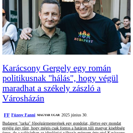
Karácsony Gergely egy román
politikusnak "hálás", hogy végül
maradhat a székely zászló a
Városházán
FF
Füzesy Fanni
2025 június 30.
MAGYAR UGAR
Budapest "tarka" főpolgármesterének egy gondolat, illetve egy mondat
erejéig úgy tűnt, hogy mégis csak fontos a határon túli magyar kisebbség
ügye, de a valóságban az ideológiai változás mégsem érte utol Karácsony