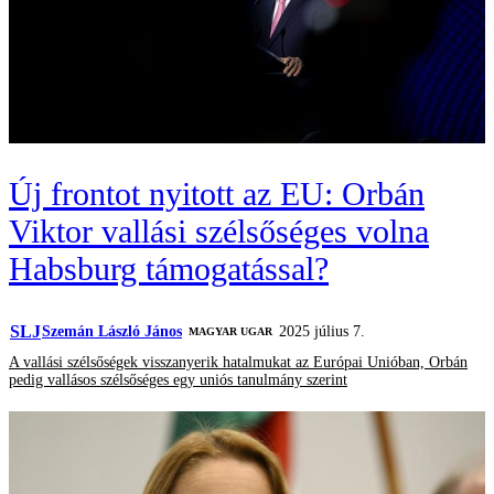
Új frontot nyitott az EU: Orbán
Viktor vallási szélsőséges volna
Habsburg támogatással?
SLJ
Szemán László János
2025 július 7.
MAGYAR UGAR
A vallási szélsőségek visszanyerik hatalmukat az Európai Unióban, Orbán
pedig vallásos szélsőséges egy uniós tanulmány szerint