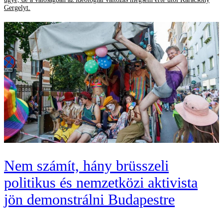
Gergelyt.
Nem számít, hány brüsszeli
politikus és nemzetközi aktivista
jön demonstrálni Budapestre