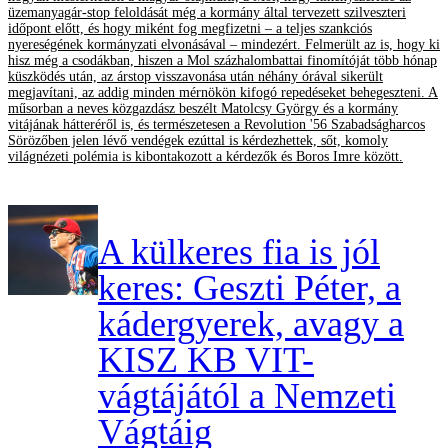
üzemanyagár-stop feloldását még a kormány által tervezett szilveszteri
időpont előtt, és hogy miként fog megfizetni – a teljes szankciós
nyereségének kormányzati elvonásával – mindezért. Felmerült az is, hogy ki
hisz még a csodákban, hiszen a Mol százhalombattai finomítóját több hónap
küszködés után, az árstop visszavonása után néhány órával sikerült
megjavítani, az addig minden mérnökön kifogó repedéseket behegeszteni. A
műsorban a neves közgazdász beszélt Matolcsy György és a kormány
vitájának hátteréről is, és természetesen a Revolution '56 Szabadságharcos
Sörözőben jelen lévő vendégek ezúttal is kérdezhettek, sőt, komoly
világnézeti polémia is kibontakozott a kérdezők és Boros Imre között.
A külkeres fia is jól
keres: Geszti Péter, a
kádergyerek, avagy a
KISZ KB VIT-
vágtájától a Nemzeti
Vágtáig