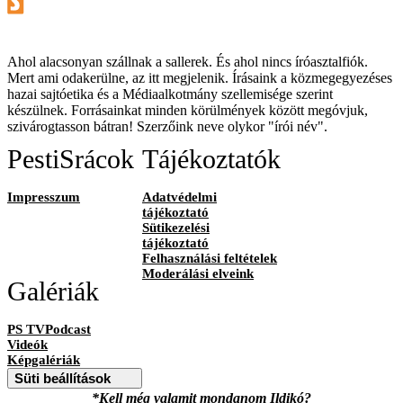
Ahol alacsonyan szállnak a sallerek. És ahol nincs íróasztalfiók.
Mert ami odakerülne, az itt megjelenik. Írásaink a közmegegyezéses
hazai sajtóetika és a Médiaalkotmány szellemisége szerint
készülnek. Forrásainkat minden körülmények között megóvjuk,
szivárogtasson bátran! Szerzőink neve olykor "írói név".
PestiSrácok
Tájékoztatók
Impresszum
Adatvédelmi
tájékoztató
Sütikezelési
tájékoztató
Felhasználási feltételek
Moderálási elveink
Galériák
PS TVPodcast
Videók
Képgalériák
Süti beállítások
*Kell még valamit mondanom Ildikó?