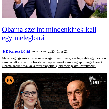
Obama szerint mindenkinek kell
egy melegbarát
KD
Kertész Dávid
2025 július 21.
VILÁGUGAR
Manapság ugyanis az már nem is igazi demokrata, aki legalább egy prájdon
nem riszált a sokszínű barátaival, éppen ezért nem meglepő, hogy Barack
Obama szerint csak az a férfi empatikus, aki melegekkel barátkozik.