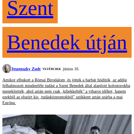
Szent
Benedek útján
Jeszenszky Zsolt
június 16.
VEZÉRCIKK
Amikor elbukott a Római Birodalom, és jöttek a barbár hódítók, az addig
felhalmozott mindenféle tudást a Szent Benedek által alapított kolostorokba
menekítették, ahol aztán nem csak „kibekkelték” a viharos időket, hanem
ezekből az elszórt kis „tudásközpontokból” szökkent aztán szárba a mai
Európa.