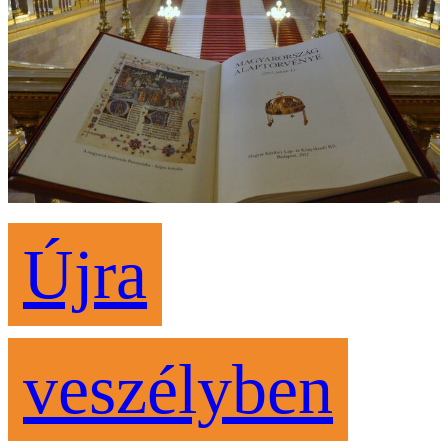
Újra
veszélyben