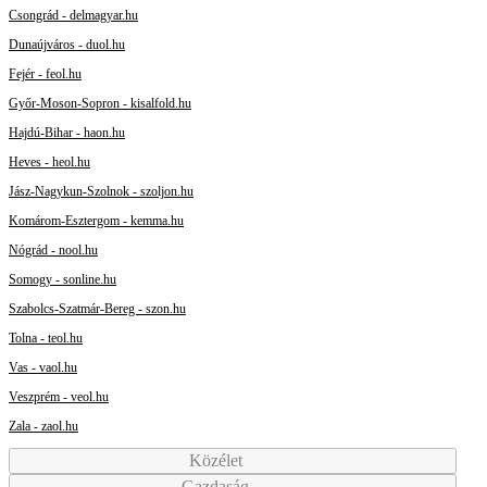
Csongrád - delmagyar.hu
Dunaújváros - duol.hu
Fejér - feol.hu
Győr-Moson-Sopron - kisalfold.hu
Hajdú-Bihar - haon.hu
Heves - heol.hu
Jász-Nagykun-Szolnok - szoljon.hu
Komárom-Esztergom - kemma.hu
Nógrád - nool.hu
Somogy - sonline.hu
Szabolcs-Szatmár-Bereg - szon.hu
Tolna - teol.hu
Vas - vaol.hu
Veszprém - veol.hu
Zala - zaol.hu
Közélet
Gazdaság