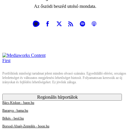
Az őszödi beszéd utolsó mondata.
Portfóliónk minőségi tartalmat jelent minden olvasó számára. Egyedülálló elérést, országos
lefedettséget és változatos megjelenési lehetőséget biztosít. Folyamatosan keressük az új
irányokat és fejlődési lehetőségeket. Ez jövőnk záloga.
Regionális hírportálok
Bács-Kiskun - baon.hu
Baranya - bama.hu
Békés - beol.hu
Borsod-Abaúj-Zemplén - boon.hu