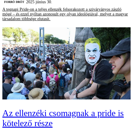
2025 június 30.
FORRÓ DRÓT
A tegnapi Pride-on a teljes ellenzék felsorakozott a szivárványos zászló
mögé – és ezzel nyíltan azonosult egy olyan ideológiával, melyet a magyar
társadalom többsége elutasít.
Az ellenzéki csomagnak a pride is
kötelező része