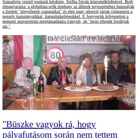
Századvég vezető jogászát kérdezte, Stefka István közreműködésével. Both
elmagyarázta: a globalista erők épphogy az álhírek terjesztéséhez használják
a fizetett "tényellenőr csapataikat" és elég nagy sikerrel jártak világszerte a
negatív kampányaikkal, hangulatkeltéseikkel. E fegyverük kifejezetten a
nemzeti szuverenitás megtámadására irányult, de "most ellenük fordítjuk
azt."
"Büszke vagyok rá, hogy
pályafutásom során nem tettem