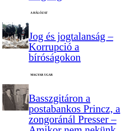
A HÁLÓZAT
Jog és jogtalanság –
Korrupció a
bíróságokon
MAGYAR UGAR
Basszgitáron a
postabankos Princz, a
zongoránál Presser –
Amikor nem nekünk,